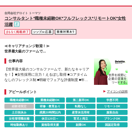
合同会社デロイト トーマツ
コンサルタント*職種未経験OK*フルフレックス*リモートOK*女性
活躍
≪キャリアチェンジ歓迎！≫
世界最大級のファームで
顧客の課題にEnd to Endで伴走するコンサルタントへ
仕事内容
【世界最大級のコンサルファームで、新たなキャリア
を！】■女性採用に注力！えるぼし取得 ■コアタイム
なしのフレックス制 ■明確でフェアな評価制度 ■年間
休日122日／残業月平均15.4h※2025年度実績
アピールポイント
アイコンの説明
職種未経験OK
業種未経験OK
第二新卒OK
学歴不問
経験者限定
研修・教育あり
転勤なし
リモートOK
土日祝休み
残業20時間以内
産育休活用有
服装自由
女性管理職在籍
休日120日～
育児と両立
ブランクOK
時短勤務あり
資格取得支援
副業OK
国認定取得