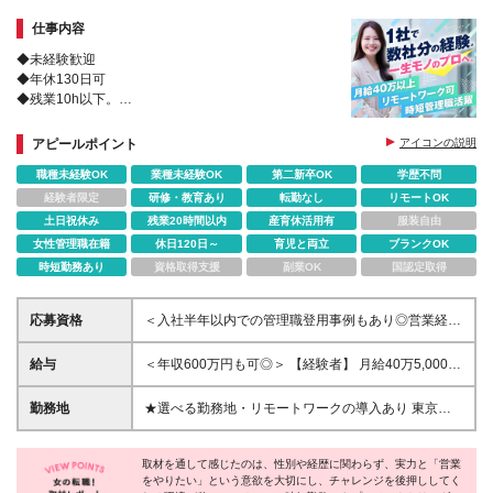
仕事内容
◆未経験歓迎
◆年休130日可
◆残業10h以下。
1社で数社分の経験を。一生モノの営業コンサルへ！
IT・メーカー等幅広い業界の組織変革に挑戦。
アピールポイント
アイコンの説明
IS・FS・CSを網羅し、組織を動かすプロとして歩み
職種未経験OK
業種未経験OK
第二新卒OK
学歴不問
ませんか？
経験者限定
研修・教育あり
転勤なし
リモートOK
土日祝休み
残業20時間以内
産育休活用有
服装自由
女性管理職在籍
休日120日～
育児と両立
ブランクOK
時短勤務あり
資格取得支援
副業OK
国認定取得
応募資格
＜入社半年以内での管理職登用事例もあり◎営業経験
者歓迎＞ ◆学歴不問 ◆ブランクOK ◆未経験OK ＼こ
んな方を歓迎します／ ・今のキャリアに満足してい
給与
＜年収600万円も可◎＞ 【経験者】 月給40万5,000円
ない方 ・スピード感のあるキャリアアップがしたい
～50万円 ※上記はみなし残業手当（月40時間
方 ・どこでも通用する営業力を身につけたい方 ・新
分/96,429～119,048円）を含む金額。 超過分は別
勤務地
★選べる勤務地・リモートワークの導入あり 東京・
規事業に携わってみたい方
途支給します。 【未経験】 月給31万9,000円～36万
大阪・名古屋・福岡・札幌・広島・宮城のいずれかの
7,000円 ※上記はみなし残業手当（月40時間
拠点、もしくはお客様先にての勤務となります ◎在
分/75,953～87,381円）を含む金額。 超過分は別途
取材を通して感じたのは、性別や経歴に関わらず、実力と「営業
宅制度あり(※在宅と出社はプロジェクトや業務により
をやりたい」という意欲を大切にし、チャレンジを後押ししてく
支給します。 【時短勤務】 6時間勤務：月給25万
変更があります) ◎勤務地は希望を考慮し決定しま