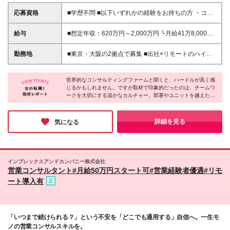
応募資格
■学歴不問 ■以下いずれかの経験をお持ちの方 ・コン
サルティングファームでの実務経験 ・SEとしての実
務経験（要件定義などの上流工程を想定） ・事業会
給与
■想定年収：620万円～2,000万円 └月給41万8,000
社でのプロジェクトの推進経験 └経営企画、事業企
円〜160万8,400円＋賞与 ※月給には、固定残業代
画、業務改善、プロジェクトリード／マネジメントな
（12万1,700円〜24万2,700円／1ヶ月あたり50時間
勤務地
■東京・大阪の2拠点で募集 ■出社×リモートのハイブ
ど 【このような方をお待ちしています！】 □社会課
分）を含みます 固定残業時間を超えた勤務時間に
リッドワークOK 【東京｜二重橋オフィス】 東京都千
題・経営課題にコミットし、解決に貢献したい □戦略
ついては、別途残業代を支給します ※試用期間6ヶ月
代田区丸の内3-2-3 丸の内二重橋ビルディング 【大
を描くだけでなく、成果にもこだわりたい □グローバ
（期間中の条件に変更はありません）
世界的なコンサルティングファームと聞くと、ハードルが高く感
阪オフィス】 大阪府大阪市中央区今橋4-1-1 淀屋橋
ルな環境で多彩な知見を身につけたい □キャリアと私
じるかもしれません。ですが取材で印象的だったのは、チームワ
三井ビルディング ※(仕事内容欄：変更の範囲)仕事内
ークを大切にする温かなカルチャー。部署やユニットを越えた連
生活を両立したい
容欄の記載を除く当社業務全般 ※(勤務地欄：変更の
携が日常的で、多様な専門性を持つメンバー同士が知見を共有し
範囲)勤務地欄の記載を除く当社関連勤務地
ながら課題解決に取り組んでいます。また、柔軟な働き方を“自然
に活用できる風土”も魅力。経験を活かし、新たなキャリアに挑戦
詳細を見る
気になる
したい方におすすめしたい企業です。
インプレックスアンドカンパニー株式会社
営業コンサルタント#月給50万円スタート可#営業経験者優遇#リモ
ート導入有
「いつまで続けられる？」という不安を「どこでも通用する」自信へ。一生モ
ノの営業コンサルスキルを。