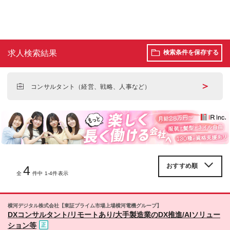
求人検索結果
検索条件を保存する
＞
コンサルタント（経営、戦略、人事など）
4
全
件中 1-4件表示
横河デジタル株式会社【東証プライム市場上場横河電機グループ】
DXコンサルタント/リモートあり/大手製造業のDX推進/AIソリュー
ション等