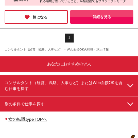
れる環境が整っていること。時短勤務でもプロジェクトリーダー
7,500円～ 7時間勤務：月給30万円～ ※残業代は全額
す！ ◎転勤は基本ありません(ご本人と相談のうえ決
として活躍できる柔軟性があり、キャリアを追求するもよし、家
別途支給 ※経験・能力を十分考慮したうえで決定しま
定します) 【東京本社】 東京都港区虎ノ門1-23-1 虎ノ
庭との両立を優先するもよし、営業スキルを磨くもよし。一人ひ
す。 ※試用期間3ヵ月あり。期間中の給与・待遇の差
門ヒルズ森タワー18F 【秋葉原営業所】 東京都千代
とりの目標や目的に向かって、会社全体で伴走してくれる。そん
詳細を見る
気になる
異はありません
な温かさと成長性を兼ね備えた会社だと感じました。
田区神田和泉町1-7-2 S-Glanzビル4F 【大阪営業所】
大阪府大阪市淀川区西中島5-11-9 新大阪中里ビル3F
【名古屋営業所】 愛知県名古屋市東区泉1-15-14 アル
ピニストビル6F 【福岡営業所】 福岡県福岡市中央区
1
大名1-2-23 ビジネス・ワンけやき通りビル3F 【札幌
営業所】 北海道札幌市中央区南一条西4-5-1 札幌大手
コンサルタント（経営、戦略、人事など） × Web面接OKの転職・求人情報
町ビル5F 【広島営業所】 広島県広島市中区大手町2-
8-1 大手町スクエア8階（B） 【仙台営業所】 宮城県
あなたにおすすめの求人
仙台市青葉区中央4-10-3 JMFビル仙台01 (変更の範
囲)上記を除く当社関連勤務地
コンサルタント（経営、戦略、人事など）またはWeb面接OKを含
む仕事を探す
別の条件で仕事を探す
女の転職typeTOPへ