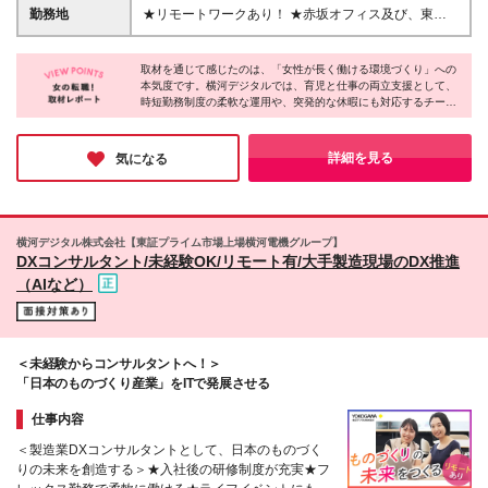
レンジする意欲がある方 □製造業の発展に貢献したい
慮し決定します ※残業代は別途支給します ※試用期間
勤務地
★リモートワークあり！ ★赤坂オフィス及び、東京
という意欲がある方 □顧客と深く向き合い、本質的な
6カ月あり（給与・待遇・雇用形態に差異はありませ
都内の各プロジェクト先にて勤務していただきます ■
課題解決に取り組める方
ん） ★ご経験によっては管理職としての採用も！★
赤坂オフィス 東京都港区元赤坂1丁目3-13 赤坂センタ
年収1200万円～2000万円を想定しています。 ※管理
取材を通じて感じたのは、「女性が長く働ける環境づくり」への
ービルディング15階 ※転居を伴う転勤なし ※週4出
本気度です。横河デジタルでは、育児と仕事の両立支援として、
職としての採用の場合は残業代が発生しません
社・週1リモートの体制でハイブリッドワークを行っ
時短勤務制度の柔軟な運用や、突発的な休暇にも対応するチーム
ています！ 【出張】 ・国内出張：１～４回／月 ・海
体制が整備されています。その背景には、女性の活躍を推進する
外出張：０～１回／年 (変更の範囲)上記を除く当社関
企業の姿勢があります。実際に女性社員が数多く活躍しており、
連勤務地
取材に応じてくれた社員は生き生きと仕事の魅力を語ってくれま
詳細を見る
気になる
した。まさしく、「頑張る女性を応援する企業」です！
横河デジタル株式会社【東証プライム市場上場横河電機グループ】
DXコンサルタント/未経験OK/リモート有/大手製造現場のDX推進
（AIなど）
＜未経験からコンサルタントへ！＞
「日本のものづくり産業」をITで発展させる
仕事内容
＜製造業DXコンサルタントとして、日本のものづく
りの未来を創造する＞★入社後の研修制度が充実★フ