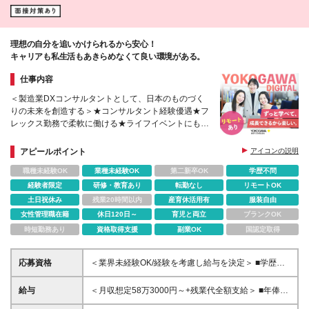
理想の自分を追いかけられるから安心！
キャリアも私生活もあきらめなくて良い環境がある。
仕事内容
＜製造業DXコンサルタントとして、日本のものづく
りの未来を創造する＞★コンサルタント経験優遇★フ
レックス勤務で柔軟に働ける★ライフイベントにも対
応
アピールポイント
アイコンの説明
職種未経験OK
業種未経験OK
第二新卒OK
学歴不問
経験者限定
研修・教育あり
転勤なし
リモートOK
土日祝休み
残業20時間以内
産育休活用有
服装自由
女性管理職在籍
休日120日～
育児と両立
ブランクOK
時短勤務あり
資格取得支援
副業OK
国認定取得
応募資格
＜業界未経験OK/経験を考慮し給与を決定＞ ■学歴不
問 ■コンサルタントとしての経験をお持ちの方 →IT業
界や製造業での経験があれば歓迎します！ ＜求める
給与
＜月収想定58万3000円～+残業代全額支給＞ ■年俸制
人物像＞ □主体的に行動できる方 □新しいことにチャ
(12分割)： 700万円～1200万円 ※経験・スキルを考