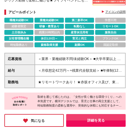
レックス勤務で柔軟に働ける★ライフイベントにも対
応
アピールポイント
アイコンの説明
職種未経験OK
業種未経験OK
第二新卒OK
学歴不問
経験者限定
研修・教育あり
転勤なし
リモートOK
土日祝休み
残業20時間以内
産育休活用有
服装自由
女性管理職在籍
休日120日～
育児と両立
ブランクOK
時短勤務あり
資格取得支援
副業OK
国認定取得
応募資格
＜業界・業種経験不問/未経験OK＞ ■大学卒業以上 ＜
求める人物像＞ □主体的に行動できる方 □新しいこと
にチャレンジする意欲がある方 □製造業の発展に貢献
給与
＜月収想定42万円～+残業代全額支給＞ ■年俸制(12分
したいという意欲がある方 □顧客と深く向き合い、本
割)： 504万円～900万円 ※経験・スキルを考慮し決定
質的な課題解決に取り組める方
します ※残業代は別途支給します ※試用期間6カ月あ
勤務地
★リモートワークあり！ ★赤坂オフィス及び、東京
り（給与・待遇・雇用形態に差異はありません）
都内の各プロジェクト先にて勤務していただきます ■
赤坂オフィス 東京都港区元赤坂1丁目3-13 赤坂センタ
取材を通じて感じたのは、「女性が長く働ける環境づくり」への
ービルディング15階 ※転居を伴う転勤なし ※週4出
本気度です。横河デジタルでは、育児と仕事の両立支援として、
社・週1リモートの体制でハイブリッドワークを行っ
時短勤務制度の柔軟な運用や、突発的な休暇にも対応するチーム
ています！ 【出張】 ・国内出張：１～４回／月 ・海
体制が整備されています。その背景には、女性の活躍を推進する
外出張：０～１回／年 (変更の範囲)上記を除く当社関
企業の姿勢があります。実際に女性社員が数多く活躍しており、
連勤務地
取材に応じてくれた社員は生き生きと仕事の魅力を語ってくれま
詳細を見る
気になる
した。まさしく、「頑張る女性を応援する企業」です！