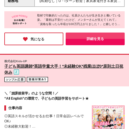
勤務地
【転勤なし｜U・Iターン歓迎｜家具家電付き＆家賃ナ
ら、 未経験でもすぐに馴染めますよ◎ ＼難しい志望
～／月）を含む ※20時間を超過した場合は別途残業
シの社員寮を完備】 ◎東京支店は2025年7月に移転し
理由はいりません！／ ◎そろそろ正社員になりたい
代を支給 ※試用期間3ヶ月（期間中の給与・待遇に差
たばかりの綺麗なオフィス 東京・横浜・大阪・名古
◎将来のために手に職つけたい ◎楽しい雰囲気の会
異なし） ※経験・年齢・エリアを考慮の上、決定いた
取材で印象的だったのは、社員さんたちが生き生きと働いている
屋・福岡など【希望のエリア】に配属いたします！
社で働きたい ◎もっとお給料ほしい こんな理由で全
姿。「最初は不安だったけど、メンターさんが支えてくれて」
します 【各種手当】 ■ 通勤交通費全額支給 ■ 時間外
【本社・名古屋支店】 愛知県名古屋市中村区名駅2-
「資格を取ったら年収が100万円上がりました！」と嬉しそうに
然OK！ あなたの「やってみたい」を応援します♪
手当（みなし残業超過分） ■ 出張手当（出張は希望者
45-7 松岡ビルディング 10階 【東京支店】 東京都港
話してくれました。社員さん同士もすごく仲が良くて、TikTokで
のみ） ■ 資格手当（各種施工管理技士・建築士に資格
区虎ノ門1-3-1 東京虎ノ門グローバルスクエア 19階
見た明るい雰囲気そのままでしたよ♪8年連続ホワイト企業認定も
手当を支給） ＼施工管理の資格保持者は月給UP！／
【横浜オフィス】 神奈川県横浜市神奈川区鶴屋町2-
納得です！せっかく未経験からチャレンジするのなら、楽しく成
詳細を見る
気になる
□ 1級施工管理技士 └月給38万円～80万円 ※固定残業
長できるアイアールに応募してみてはいかがでしょうか？
23-2 TSプラザビル 11階 【大阪支店】 大阪市北区梅
代（20時間分：5.2万円～／月）を含む □ 2級施工管
田1-3-1 大阪駅前第1ビル 7階 【福岡支店】 福岡県福
理技士 └月給32万円～80万円 ※固定残業代（20時間
岡市博多区博多駅前2-1-1 福岡朝日ビル 6階 (変更の範
分：4.4万円～／月）を含む
囲)上記を除く当社関連勤務地
株式会社Kids-UP
子ども英語講師*英語学童大手！*未経験OK*残業ほぼ0*原則土日祝
休み
＼「放課後留学」のような空間！／
“All English”の環境で、子どもの英語学習をサポート★
仕事内容
◎英語スキルが活かせるお仕事！日常会話レベルで
OK♪
◎未経験大歓迎！