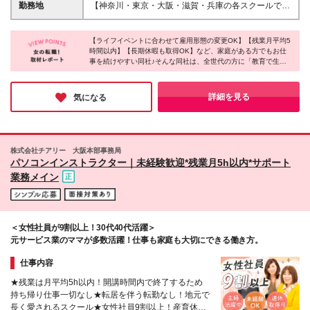
などのソフトに触れたことがある経験・スキル
給し、超過分は別途支給致します ※他手当含む/4,000
勤務地
【神奈川・東京・大阪・滋賀・兵庫の各スクールで募
円(教材研究手当)、2,000円(ライフプラン支援金) ◆試
集中】 ＊勤務地は希望を考慮して決定します ＊転居
用期間有/3カ月間 ※期間中は月給22万3,000円～ ※固
を伴う転勤はありません ＊駅から遠い勤務地は車、
定残業代含む/1万円(5時間) ※残業がない場合も支給
【ライフイベントに合わせて雇用形態の変更OK】【残業月平均5
バイク、自転車通勤可（社内規定あり）
時間以内】【長期休暇も取得OK】など、家庭がある方でもお仕
し、超過分は別途支給致します ※他待遇・福利厚生な
━━━━━━━━━━━━━━━━━━━━━ スク
事を続けやすい同社♪そんな同社は、全世代の方に「教育で生き
どの条件は変わりません
ールの所在地は下記URLをご確認ください
るチカラ」を提供することをモットーに、パソコン教室やプログ
https://www.pc4353.net/school/
ラミング教室を運営しています。業務を通してITスキルが身につ
━━━━━━━━━━━━━━━━━━━━━ ※募集
くため、手に職をつけたい方には最適のお仕事です！
詳細を見る
気になる
中の勤務地は下記【詳細・交通】よりご確認ください
※変更の範囲：上記を除く当社関連勤務地
株式会社チアリー 大阪本部事務局
パソコンインストラクター｜未経験歓迎*残業月5h以内*サポート
業務メイン
＜女性社員が9割以上！30代40代活躍＞
元サービス業のママが多数活躍！仕事も家庭も大切にできる働き方。
仕事内容
★残業は月平均5h以内！開講時間内で終了するため
持ち帰り仕事一切なし★転居を伴う転勤なし！地元で
長く愛されるスクール★女性社員9割以上！産育休復