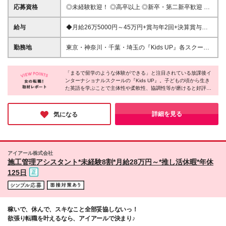
応募資格
◎未経験歓迎！ ◎高卒以上 ◎新卒・第二新卒歓迎 ■
歓迎条件 ・塾や英会話スクールなど、教育業界での
実務経験 ・デスクワークのあるマネジメント経験 ・
給与
◆月給26万5000円～45万円+賞与年2回+決算賞与
営業・接客サービス経験 ・組織マネジメントや店
（業績、評価による） ※経験・スキルを考慮のうえ、
舗・拠点運営経験 ※事業拡大に伴い、さまざまなポジ
当社規定により優遇します。 ※残業代は全額支給いた
勤務地
東京・神奈川・千葉・埼玉の『Kids UP』各スクール
ションに挑戦可能。 意欲的にキャリアアップを目
します ※試用期間3カ月あり。試用期間中は賞与評価
へ配属となります。 ■東京 台東区／上野 ★New
指す方も大歓迎です！
期間の対象外となります。その他待遇の差異はござい
Open！ 豊島区／要町 ★New Open！ 豊島区／北池
ません。
「まるで留学のような体験ができる」と注目されている放課後イ
袋 北区／赤羽 新宿区／早稲田、四谷 中野区／鷺宮 江
ンターナショナルスクールの『Kids UP』。子どもの頃から生き
東区／りんかい東雲、門前仲町、東陽町、大島 大田
た英語を学ぶことで主体性や柔軟性、協調性等が磨けると好評で
区／大森、長原、池上、蒲田駅前、田園調布雪谷、馬
す。そんなスクールを運営する同社は業績好調により事業拡大を
込 世田谷区／成城、等々力 品川区／戸越、大井、北
継続中。年間数校の開校を目標にまずは70校を目指すとのこと。
品川 中央区／晴海 三鷹市／三鷹 町田市／南町田グラ
拡大に伴い様々なポジションが生まれています。社員も会社と共
詳細を見る
気になる
に成長しながら長期キャリアが積めそうだと感じました。
ンベリーパーク ■埼玉 川口市／川口 ■神奈川 横浜市／
二俣川、天王町、矢向、大倉山 川崎市／武蔵新城、
武蔵小杉、新川崎、溝口 ■千葉 浦安市／新浦安 市川
市／ソコラ南行徳 □本部 東京都千代田区六番町10-2
アイアール株式会社
六番町市川ビル 1階 (変更の範囲)上記を除く当社関連
施工管理アシスタント*未経験8割*月給28万円～*推し活休暇*年休
勤務地
125日
稼いで、休んで、スキなこと全部妥協しないっ！
欲張り転職を叶えるなら、アイアールで決まり♪