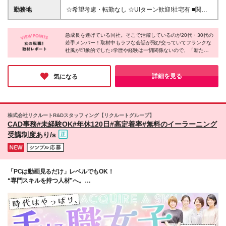
東海、九州、沖縄エリアでの勤務を希望される方 *★*
なし ★ ＼パターン①orパターン②で給与形態の選択
勤務地
☆希望考慮・転勤なし ☆UIターン歓迎!社宅有 ■関東
こんな方にピッタリ*★* ◎正社員デビューしたい ◎
が可能／ ＜パターン①＞ 月給+交通費+（残業代は全
東京、神奈川、埼玉、千葉、群馬、栃木、茨城 ■東北
今の状況を変えて、新しい一歩を踏み出したい ◎仲
額別途支給） 【首都圏・関東・北信越】 月給30.0万
青森、秋田、岩手、宮城、福島、山形 ■関西 大阪、兵
間と一緒に仕事を楽しみたい なりたい将来像が決ま
円以上 【関西】 月給27.5万円以上 【中部】 月給26.5
急成長を遂げている同社。そこで活躍しているのが20代・30代の
庫、京都、奈良、和歌山、滋賀 ■中部・北信越 新潟、
っていなくてもOK！ まずは業界のこと・会社のこと
若手メンバー！取材中もラフな会話が飛び交っていてフランクな
万円以上 【東北】 月給24.5万円以上 【北海道】 月給
富山、石川、福井、山梨、長野、岐阜、静岡、愛知 ■
社風が印象的でした♪学歴や経験は一切関係ないので、「新たな
を 仕事をしながら知ってもらい、 そのうえでサポー
24.0万円以上 【九州・中四国】 月給25.5万円以上 ＜
九州 福岡、佐賀、長崎、大分、熊本、宮崎、鹿児
キャリアを踏み出したい」そんな方にはとっておきの会社です！
ト部署と相談しながら 長期的なキャリアプランを一
パターン②＞ 月給（固定残業代20H含む）+交通費
島、沖縄 ■中四国 鳥取、島根、岡山、広島、山口、徳
緒に考えましょう♪
+賞与年2回+残業代 （※20H場合を超過した場合は全
島、香川、愛媛、高知 ■北海道 本社/東京都千代田区
詳細を見る
気になる
額別途支給） 【首都圏・関東・北信越】 月給25.0万
2-3-5麹町三葉ビル 麹町オフィス/千代田区麹町4-8麹
円以上 【関 西・中部】 月給24.5万円以上 【東
町クリスタルシティ 東北支店/仙台市宮城野区鉄砲町
北・北海道・九州・中四国】 月給23.5万円以上 ※上
西1-21シャンソンビル仙台 関西支店/大阪市中央区平
記給与には固定残業代（月20H分）を含みます 固定残
野町2-4-9淀屋橋PREX 中部支店/名古屋市中村区名駅
株式会社リクルートR&Dスタッフィング【リクルートグループ】
業代は残業の有無に関わらず支給し、超過分は別途全
3-4-10アルティメイト名駅1st 九州支店/福岡市博多区
CAD事務#未経験OK#年休120日#高定着率#無料のイーラーニング
額支給いたします ①②の給与形態はご本人様と相談
博多駅東2-10-35博多プライムイースト 北海道支店/札
受講制度あり/s
の上、最終的に会社が決定いたします （内定時に通
幌市北区北7条西2-20NCO札幌駅北口 キャリア開発オ
知） ■給与改定年1回 ■(※)賞与年2回（昨年度支給実
フィス/東京都千代田区二番町12-8
績2回／頑張りを評価） (※)支給条件に規定あり
「PCは動画見るだけ」レベルでもOK！
“専門スキルを持つ人材”へ。
働きやすさも待遇も妥協なし！