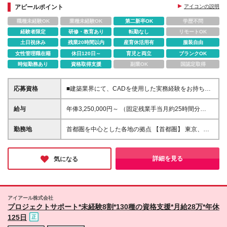
アピールポイント
アイコンの説明
職種未経験OK
業種未経験OK
第二新卒OK
学歴不問
経験者限定
研修・教育あり
転勤なし
リモートOK
土日祝休み
残業20時間以内
産育休活用有
服装自由
女性管理職在籍
休日120日～
育児と両立
ブランクOK
時短勤務あり
資格取得支援
副業OK
国認定取得
応募資格
■建築業界にて、CADを使用した実務経験をお持ちの
方歓迎 ┗DigiDもしくはARCHITREND、AutoCAD、
AD-1、DTS、スーパーソフト等の3DCADの経験ある
給与
年俸3,250,000円～ （固定残業手当⽉約25時間分
方は特に歓迎 ＝＝＝＝ 契約期間について ・注文住宅
44,000円/⽉を含む） ※固定残業手当は残業がない場
部門の場合：満期無し ・リフォーム部門の場合：5年
合も支給し、超過分は別途支給 ※別途報奨⾦：〜30
勤務地
首都圏を中心とした各地の拠点 【首都圏】 東京、千
満期 ＝＝＝＝
万円×年2回 ・・・半期の成果によって査定により支
葉、埼玉、神奈川 【その他】 愛知、大阪 ┗住居・交
給 ※経験、スキルに応じて決定します ※試用期間3ヶ
通費会社負担 ※配属先は希望を考慮のうえ決定します
月あり（期間中の待遇に差異はありません）
※入社後の3ヶ月の研修期間は新宿で実施します
詳細を見る
気になる
※（変更の範囲）上記を除く当社関連勤務地
アイアール株式会社
プロジェクトサポート*未経験8割*130種の資格支援*月給28万*年休
125日