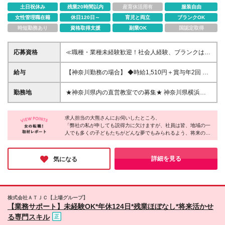
土日祝休み
残業20時間以内
産育休活用有
服装自由
女性管理職在籍
休日120日～
育児と両立
ブランクOK
時短勤務あり
資格取得支援
副業OK
国認定取得
応募資格
≪職種・業種未経験歓迎！社会人経験、ブランクは不
問です≫ ■資格不要／短大卒程度の学力 ■基本的なPC
スキルのある方 ※難しい関数などのスキルは求めませ
給与
【神奈川勤務の場合】 ◆時給1,510円＋賞与年2回 ＜
ん。 文字や数字などの入力ができる方であれば大
月収例＞ 時給1,510円×1日7.5h×月22日間＋在宅勤務
丈夫です！ ※学歴不問 ＼こんな方は大歓迎です／ ◎
手当（3,000円）＝252,150円 【共通】 ※月収例に時
勤務地
★神奈川県内の直営教室での募集★ 神奈川県横浜
未経験から教育のお仕事を始めてみたい ◎私生活も
間外手当が加算されます。 ※交通費は実費全額支給し
市、川崎市、相模原市など （担当する教室は1教室の
しっかりと大切にしたい ◎ライフスタイルに合わせ
ます。 ※月収例は、月／22日間勤務の計算式です。
み） 【担当教室】 神奈川県内の公文式直営教室での
て働きたい ◎子どもと接することが好き 契約の更
年末年始休暇や夏季休暇等がございますので、勤務
求人担当の大熊さんにお伺いしたところ、
勤務となります。 ※週2日は教室での勤務です。 【神
新 有（契約期間満了時に判断） 更新上限 有（通
「弊社の私が申しても説得力に欠けますが、社員は皆、地域の一
日数は月によって大きく変動します。ご注意くださ
奈川オフィス】 神奈川県横浜市神奈川区金港町2-6横
人でも多くの子どもたちがどんな夢でもみられるよう、将来の選
算契約期間の最長54ヶ月） ※初回の契約期間は30ヶ
い。 ※残業代全額支給 ※試用期間1ヶ月あり（条件・
浜プラザビル8F ※(変更の範囲)上記を除く当社関連勤
択の幅を広げてあげたいと願っています。公文式ならそれが可能
月、その後双方が合意すれば1回に限り契約を更新
待遇面に差異はありません）
務地
なんです。子どもたちの背中に翼をつけてあげる、とてもやりが
（24ヶ月間）
いのある仕事です」と。このお言葉がとても印象に残っていま
詳細を見る
気になる
す。
株式会社ＡＴＪＣ【上場グループ】
【業務サポート】未経験OK*年休124日*残業ほぼなし*将来活かせ
る専門スキル