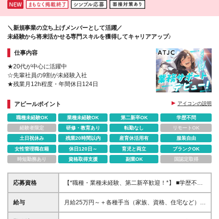
＼新規事業の立ち上げメンバーとして活躍／
未経験から将来活かせる専門スキルを獲得してキャリアアップ♪
仕事内容
★20代が中心に活躍中
☆先輩社員の9割が未経験入社
★残業月12h程度・年間休日124日
アピールポイント
アイコンの説明
職種未経験OK
業種未経験OK
第二新卒OK
学歴不問
経験者限定
研修・教育あり
転勤なし
リモートOK
土日祝休み
残業20時間以内
産育休活用有
服装自由
女性管理職在籍
休日120日～
育児と両立
ブランクOK
時短勤務あり
資格取得支援
副業OK
国認定取得
応募資格
【*職種・業種未経験、第二新卒歓迎！*】 ■学歴不問
☆意欲重視の採用です！社会人デビューの方も、PC
スキルゼロの方も興味さえあれば大歓迎です！ ☆資
給与
月給25万円～＋各種手当（家族、資格、住宅など）
格・経験・ブランク・転職回数などはすべて不問！
★ご経験をお持ちの方は前職給与保証！ ※試用期間は