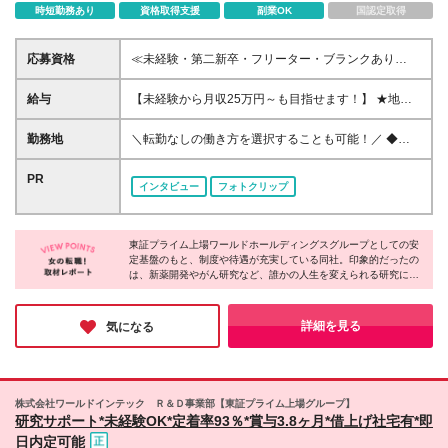
時短勤務あり
資格取得支援
副業OK
国認定取得
応募資格
≪未経験・第二新卒・フリーター・ブランクあり
OK！100％人柄重視の採用です！≫ ■理系分野を専攻
されていた方（専門卒又は大卒以上） ┗生物学、化
給与
【未経験から月収25万円～も目指せます！】 ★地域
学、薬学、農学、バイオなど 【こんな方を歓迎しま
手当：最大2万円 ★住宅補助：最大6.7万円 ★交通費
す♪】 ◎大学で学んだ知識を実務で活かしたい方 ◎研
全額支給（片道2km以上） ★引越補助等：全額支給
勤務地
＼転勤なしの働き方を選択することも可能！／ ◆希
究の世界に興味はあるけど、経験がなくて不安…とい
(規定あり)※敷金礼金も負担 ≪上記別途支給≫ ■月給
望を考慮して決定 ◆住宅補助で生活も安心♪ ◆借り上
う方 ◎安定した環境で長く働きたい方 ◎結婚や出産
20万5,000円～＋残業代全額支給＋賞与3.8月(今期実
げ社宅でペットも飼える◎ 当社がお取引している全
PR
があっても、キャリアを大切にしたい方 ◎ブランク
インタビュー
フォトクリップ
績)＋決算賞与＋各種手当 ※経験・年齢・スキル・適
国各地の 大手企業や公的機関での勤務となります。
があるけど、理系知識を活かして再スタートしたい方
性などを考慮のうえ決定します ※試用期間3ヶ月あ
（北海道・沖縄県を除く） ■大阪営業所 大阪府大阪市
り。その間の給与・待遇の変動はありません
西区北堀江2-2-18 ワールドホールディングス北堀江
東証プライム上場ワールドホールディングスグループとしての安
4F ■東京営業所 東京都港区東新橋2-14-1 NBFコモデ
定基盤のもと、制度や待遇が充実している同社。印象的だったの
ィオ汐留4F ライフスタイルの変化に合わせて無理な
は、新薬開発やがん研究など、誰かの人生を変えられる研究に携
く働くことができます。 ▼こちらで詳細をご紹介中
われること！自分の手がけた仕事が、病気で苦しむ人の助けにな
▼ https://witc-rd.jp/experienced/ ★積極採用中エリア
ったり、未来の医療を支える基盤になったり。そんな大きな社会
東京・神奈川・千葉・埼玉・大阪・京都・滋賀・兵
貢献を実感できるのが最大の魅力です◎日々の業務が誰かの明日
詳細を見る
気になる
を創る仕事を始めてみてはいかがですか？
庫・愛知・三重 ※受動喫煙対策：配属先により異なり
ます ※変更の範囲：上記を除く当社関連勤務地
株式会社ワールドインテック Ｒ＆Ｄ事業部【東証プライム上場グループ】
研究サポート*未経験OK*定着率93％*賞与3.8ヶ月*借上げ社宅有*即
日内定可能