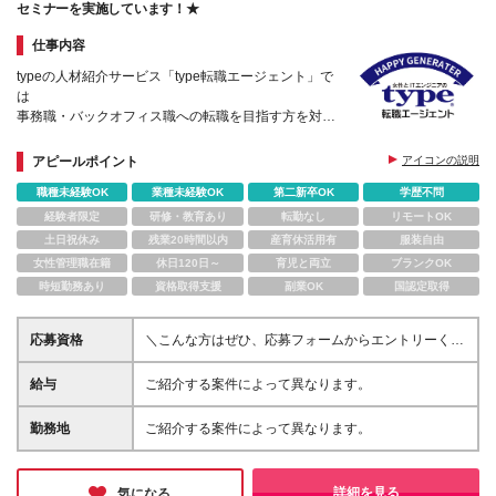
セミナーを実施しています！★
仕事内容
typeの人材紹介サービス「type転職エージェント」で
は
事務職・バックオフィス職への転職を目指す方を対象
に
転職支援と「オンラインの面接対策セミナー」を実施
アピールポイント
アイコンの説明
しています！
職種未経験OK
業種未経験OK
第二新卒OK
学歴不問
経験者限定
研修・教育あり
転勤なし
リモートOK
土日祝休み
残業20時間以内
産育休活用有
服装自由
女性管理職在籍
休日120日～
育児と両立
ブランクOK
時短勤務あり
資格取得支援
副業OK
国認定取得
応募資格
＼こんな方はぜひ、応募フォームからエントリーくだ
さい／ ・面接対策セミナー、type転職エージェントサ
ービスに ご興味をお持ちいただける方 ・転職活動
給与
ご紹介する案件によって異なります。
の情報収集をされている方 ・転職活動のお悩みをお
持ちの方 ・事務職・バックオフィス職への転職をご
勤務地
ご紹介する案件によって異なります。
検討されている方
詳細を見る
気になる