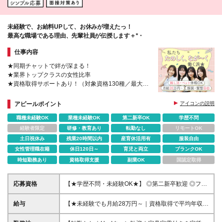
未経験で、お給料UPして、お休みが増えたっ！
最高な職場である理由、先輩社員が伝授します＋*・
仕事内容
★同期チャットで絆が深まる！
★業界トップクラスの女性比率
★資格取得サポートあり！（対象資格130種／最大月
5万円の手当あり）
★98％が1年以内に年収UP！年収120万UPした人
アピールポイント
アイコンの説明
も！
職種未経験OK
業種未経験OK
第二新卒OK
学歴不問
経験者限定
研修・教育あり
転勤なし
リモートOK
土日祝休み
残業20時間以内
産育休活用有
服装自由
女性管理職在籍
休日120日～
育児と両立
ブランクOK
時短勤務あり
資格取得支援
副業OK
国認定取得
応募資格
【★学歴不問・未経験OK★】 ◎第二新卒歓迎 ◎フリ
ーター・社会人未経験OK ＼「アイアールで人生ワン
チャンつかんでほしい！」／ 社長のそんな想いか
給与
【★未経験でも月給28万円～｜資格取得で平均年収
ら、 経験よりもあなたらしさを大切にした採用をし
636万円★】 月給28万円～80万円+賞与年2回＋各種
ています♪ 明るくコミュニケーションが取れる方な
手当 ※月給には、固定残業代（20時間分：3万8000円