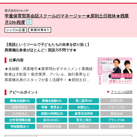
市／武蔵新城、武蔵小杉、新川崎、溝口 ■千葉 浦安市
／新浦安 市川市／ソコラ南行徳 □本部 東京都千代田
株式会社Kids-UP
区六番町10-2 六番町市川ビル 1階 (変更の範囲)上記を
学童保育型英会話スクールのマネージャー★原則土日祝休★残業
除く当社関連勤務地
月10h程度
【英語というツールで子どもたちの未来を切り拓く】
異業種出身者がほとんど！英語力不問です★
仕事内容
★未経験・異業種可★業界問わずマネジメント業務経
験者は大歓迎！ 航空業界、アパレル、旅行業界など
異業種出身のスタッフが多く活躍中！ ★原則土日祝
休み/持ち帰り仕事一切なし★残業月10h程度でプライ
ベート充実
アピールポイント
アイコンの説明
職種未経験OK
業種未経験OK
第二新卒OK
学歴不問
経験者限定
研修・教育あり
転勤なし
リモートOK
土日祝休み
残業20時間以内
産育休活用有
服装自由
女性管理職在籍
休日120日～
育児と両立
ブランクOK
時短勤務あり
資格取得支援
副業OK
国認定取得