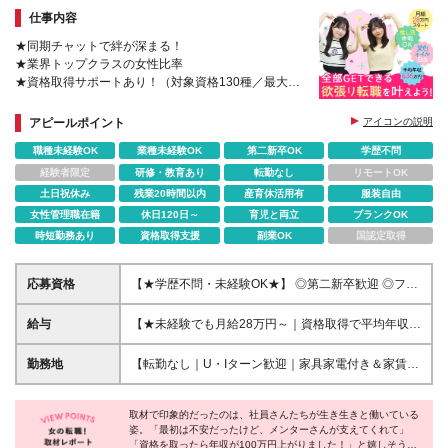
仕事内容
★同期チャットで絆が深まる！
★業界トップクラスの女性比率
★資格取得サポートあり！（対象資格130種／最大月
5万円の手当あり）
★98％が1年以内に年収UP！年収120万UPした人
アピールポイント
アイコンの説明
も！
職種未経験OK
業種未経験OK
第二新卒OK
学歴不問
経験者限定
研修・教育あり
転勤なし
リモートOK
土日祝休み
残業20時間以内
産育休活用有
服装自由
女性管理職在籍
休日120日～
育児と両立
ブランクOK
時短勤務あり
資格取得支援
副業OK
国認定取得
応募資格
【★学歴不問・未経験OK★】 ◎第二新卒歓迎 ◎フリ
ーター・社会人未経験OK ＼「アイアールで人生ワン
チャンつかんでほしい！」／ 社長のそんな想いか
給与
【★未経験でも月給28万円～｜資格取得で平均年収
ら、 経験よりもあなたらしさを大切にした採用をし
636万円★】 月給28万円～80万円+賞与年2回＋各種
ています♪ 明るくコミュニケーションが取れる方な
手当 ※月給には、固定残業代（20時間分：3万8000円
勤務地
【転勤なし｜U・Iターン歓迎｜家具家電付き＆家賃ナ
ら、 未経験でもすぐに馴染めますよ◎ ＼難しい志望
～／月）を含む ※20時間を超過した場合は別途残業
シの社員寮を完備】 ◎東京支店は2025年7月に移転し
理由はいりません！／ ◎そろそろ正社員になりたい
代を支給 ※試用期間3ヶ月（期間中の給与・待遇に差
たばかりの綺麗なオフィス 東京・横浜・大阪・名古
◎将来のために手に職つけたい ◎楽しい雰囲気の会
異なし） ※経験・年齢・エリアを考慮の上、決定いた
取材で印象的だったのは、社員さんたちが生き生きと働いている
屋・福岡など【希望のエリア】に配属いたします！
社で働きたい ◎もっとお給料ほしい こんな理由で全
姿。「最初は不安だったけど、メンターさんが支えてくれて」
します 【各種手当】 ■ 通勤交通費全額支給 ■ 時間外
【本社・名古屋支店】 愛知県名古屋市中村区名駅2-
「資格を取ったら年収が100万円上がりました！」と嬉しそうに
然OK！ あなたの「やってみたい」を応援します♪