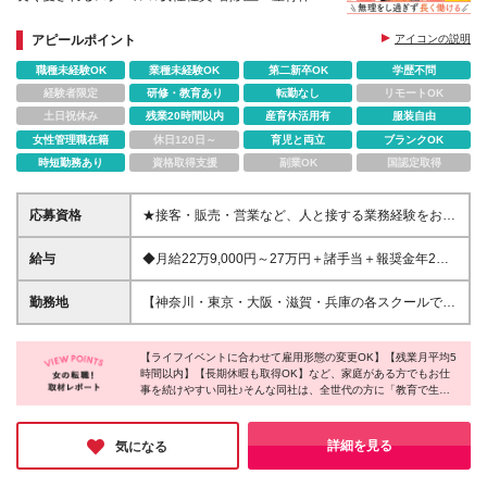
帰率100%でライフステージが変わっても安心
アピールポイント
アイコンの説明
職種未経験OK
業種未経験OK
第二新卒OK
学歴不問
経験者限定
研修・教育あり
転勤なし
リモートOK
土日祝休み
残業20時間以内
産育休活用有
服装自由
女性管理職在籍
休日120日～
育児と両立
ブランクOK
時短勤務あり
資格取得支援
副業OK
国認定取得
応募資格
★接客・販売・営業など、人と接する業務経験をお持
ちの方（年数不問） ★学歴不問
給与
◆月給22万9,000円～27万円＋諸手当＋報奨金年2回
※固定残業代含む/1万円(5時間) ※残業がない場合も支
給し、超過分は別途支給致します ※他手当含む/4,000
勤務地
【神奈川・東京・大阪・滋賀・兵庫の各スクールで募
円(教材研究手当)、2,000円(ライフプラン支援金) ◆試
集中】 ＊勤務地は希望を考慮して決定します ＊転居
用期間有/3カ月間 ※期間中は月給22万3,000円～ ※固
を伴う転勤はありません ＊駅から遠い勤務地は車、
定残業代含む/1万円(5時間) ※残業がない場合も支給
【ライフイベントに合わせて雇用形態の変更OK】【残業月平均5
バイク、自転車通勤可（社内規定あり）
時間以内】【長期休暇も取得OK】など、家庭がある方でもお仕
し、超過分は別途支給致します ※他待遇・福利厚生な
━━━━━━━━━━━━━━━━━━━━━ スク
事を続けやすい同社♪そんな同社は、全世代の方に「教育で生き
どの条件は変わりません
ールの所在地は下記URLをご確認ください
るチカラ」を提供することをモットーに、パソコン教室やプログ
https://www.pc4353.net/school/
ラミング教室を運営しています。業務を通してITスキルが身につ
━━━━━━━━━━━━━━━━━━━━━ ※募集
くため、手に職をつけたい方には最適のお仕事です！
詳細を見る
気になる
中の勤務地は下記【詳細・交通】よりご確認ください
※変更の範囲：上記を除く当社関連勤務地