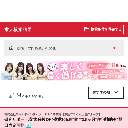
求人検索結果
検索条件を保存する
＞
技術・専門職系、その他
19
全
件中 1-19件表示
株式会社ワールドインテック Ｒ＆Ｄ事業部【東証プライム上場グループ】
研究サポート職*未経験OK*残業10h程*賞与3.8ヶ月*住宅補助有*即
日内定可能