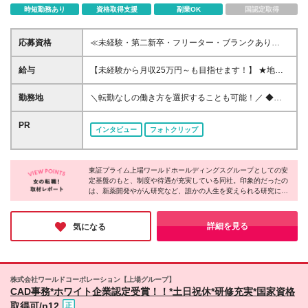
時短勤務あり
資格取得支援
副業OK
国認定取得
応募資格
≪未経験・第二新卒・フリーター・ブランクあり
OK！100％人柄重視の採用です！≫ ■理系分野を専攻
されていた方（専門卒又は大卒以上） ┗生物学、化
給与
【未経験から月収25万円～も目指せます！】 ★地域
学、薬学、農学、バイオなど 【こんな方を歓迎しま
手当：最大2万円 ★住宅補助：最大6.7万円 ★交通費
す】 ★理系知識を仕事で活かしたい方 ★そろそろ正
全額支給（片道2km以上） ★引越補助等：全額支給
勤務地
＼転勤なしの働き方を選択することも可能！／ ◆希
社員として安定的に働きたい方 ★プライベートの時
(規定あり)※敷金礼金も負担 ≪上記別途支給≫ ■月給
望を考慮して決定 ◆住宅補助で生活も安心♪ ◆借り上
間も大切にしたい方
20万5,000円～＋残業代全額支給＋賞与3.8ヶ月(今期
げ社宅でペットも飼える◎ 当社がお取引している全
PR
インタビュー
フォトクリップ
実績)＋決算賞与＋各種手当 ※経験・年齢・スキル・
国各地の 大手企業や公的機関での勤務となります。
適性などを考慮のうえ決定します ※試用期間3ヶ月あ
（北海道・沖縄県を除く） ■大阪営業所 大阪府大阪市
り。その間の給与・待遇の変動はありません
西区北堀江2-2-18 ワールドホールディングス北堀江
東証プライム上場ワールドホールディングスグループとしての安
4F ■東京営業所 東京都港区東新橋2-14-1 NBFコモデ
定基盤のもと、制度や待遇が充実している同社。印象的だったの
ィオ汐留4F ライフスタイルの変化に合わせて無理な
は、新薬開発やがん研究など、誰かの人生を変えられる研究に携
く働くことができます。 ▼こちらで詳細をご紹介中
われること！自分の手がけた仕事が、病気で苦しむ人の助けにな
▼ https://witc-rd.jp/experienced/ ★積極採用中エリア
ったり、未来の医療を支える基盤になったり。そんな大きな社会
東京・神奈川・千葉・埼玉・大阪・京都・滋賀・兵
貢献を実感できるのが最大の魅力です◎日々の業務が誰かの明日
詳細を見る
気になる
を創る仕事を始めてみてはいかがですか？
庫・愛知・三重 ※変更の範囲：上記を除く当社関連勤
務地
株式会社ワールドコーポレーション【上場グループ】
CAD事務*ホワイト企業認定受賞！！*土日祝休*研修充実*国家資格
取得可/p12