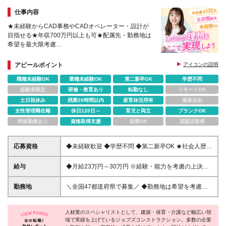
仕事内容
★未経験からCAD事務やCADオペレーター・設計が
目指せる★年収700万円以上も可★配属先・勤務地は
希望を最大限考慮
★大規模プロジェクト参画可能★社員定着率90%★5
日以上の連休取得OK
アピールポイント
アイコンの説明
職種未経験OK
業種未経験OK
第二新卒OK
学歴不問
経験者限定
研修・教育あり
転勤なし
リモートOK
土日祝休み
残業20時間以内
産育休活用有
服装自由
女性管理職在籍
休日120日～
育児と両立
ブランクOK
時短勤務あり
資格取得支援
副業OK
国認定取得
応募資格
◆未経験歓迎 ◆学歴不問 ◆第二新卒OK ★社会人歴が
10年以上、20年以上の方も多数活躍しています！ ★
学歴や職歴、転職回数などは一切不問です！ 正社員
給与
◆月給23万円～30万円 ※経験・能力を考慮の上決定
としての経験がなくても大丈夫。ご不安な方も、まず
します ※試用期間6カ月あり（期間中の待遇・給与に
はお気軽にご相談ください。 ＼こんな方にピッタ
差異はありません） ※残業代は全額別途支給します
勤務地
＼全国47都道府県で募集／ ◆勤務地は希望を考慮し
リ！／ ◆自分の携わった建物が多くの人に使われる
て決定します ◆転勤なし ◆U・I・Jターン歓迎 ★配
喜びを感じたい ◆ビルや大型商業施設の建築に関心
属先は以下いずれかのプロジェクト先となります★
がある ◆柔軟な対応力を仕事で発揮したい ◆オフの
人材業のスペシャリストとして、建築・保育・介護など幅広い領
【以下のエリアで積極採用中】 東北：宮城県、福島
時間も大切にしたい ◆ゆとりある暮らしを実現した
域で実績を上げているジョブズコンストラクション。多数の企業
県 関東：東京都、神奈川県、埼玉県、千葉県 東海：