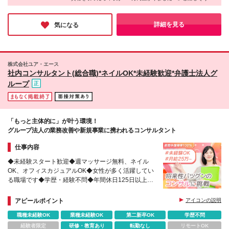
手当（みなし残業超過分） ■ 出張手当（出張は希望者
45-7 松岡ビルディング 10階 【東京支店】 東京都港
話してくれました。社員さん同士もすごく仲が良くて、TikTokで
のみ） ■ 資格手当（各種施工管理技士・建築士に資格
区虎ノ門1-3-1 東京虎ノ門グローバルスクエア 19階
見た明るい雰囲気そのままでしたよ♪8年連続ホワイト企業認定も
手当を支給） ＼施工管理の資格保持者は月給UP！／
【横浜オフィス】 神奈川県横浜市神奈川区鶴屋町2-
納得です！せっかく未経験からチャレンジするのなら、楽しく成
詳細を見る
気になる
□ 1級施工管理技士 └月給38万円～80万円 ※固定残業
長できるアイアールに応募してみてはいかがでしょうか？
23-2 TSプラザビル 11階 【大阪支店】 大阪市北区梅
代（20時間分：5.2万円～／月）を含む □ 2級施工管
田1-3-1 大阪駅前第1ビル 7階 【福岡支店】 福岡県福
理技士 └月給32万円～80万円 ※固定残業代（20時間
岡市博多区博多駅前2-1-1 福岡朝日ビル 6階 (変更の範
分：4.4万円～／月）を含む ※経験・年齢・エリアを
囲)上記を除く当社関連勤務地
株式会社ユア・エース
考慮の上、決定いたします ※固定残業時間超過分は別
社内コンサルタント(総合職)*ネイルOK*未経験歓迎*弁護士法人グ
途全額支給 ※試用期間3ヶ月（期間中の給与・待遇に
ループ
差異なし）
「もっと主体的に」が叶う環境！
グループ法人の業務改善や新規事業に携われるコンサルタント
仕事内容
◆未経験スタート歓迎◆週マッサージ無料、ネイル
OK、オフィスカジュアルOK◆女性が多く活躍してい
る職場です◆学歴・経験不問◆年間休日125日以上
◆20～30代のスタッフ活躍中
アピールポイント
アイコンの説明
職種未経験OK
業種未経験OK
第二新卒OK
学歴不問
経験者限定
研修・教育あり
転勤なし
リモートOK