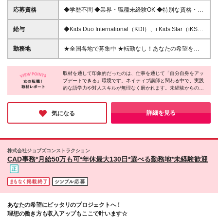
応募資格
◆学歴不問 ◆業界・職種未経験OK ◆特別な資格・免
許不要 ◆社内のメンバーと日本語でスムーズに連携
が取れる方 ≪英語で日常会話ができればOK♪≫ 目安
給与
◆Kids Duo International（KDI）、i Kids Star（iKS）:
となる英語力は英検準2級やTOEIC600点以上ですが
月給220,000円～＋交通費全額支給＋昇給あり ◆Kids
英語で日常会話のキャッチボールができれば問題あり
Duo（KD）：月給210,000円～＋交通費全額支給＋昇
勤務地
★全国各地で募集中 ★転勤なし！あなたの希望を考
ません！ ＜＊活かせる経験・資格＊＞ ☆保育士資格
給あり ◆WinBe（WB）、Kids Duo
慮の上、決定 ★配属先は、お住まいの最寄り駅～ス
（英語力不問！） ☆帰国子女・留学経験 ＼＼こんな
advanced（KDA）：月給207,900円～＋交通費全額
クールの最寄り駅まで1h程度を予定 ★U・Iターン歓
想いを持つ方をお待ちしています／／ ◎自分の存在
支給＋昇給あり ※正社員は賞与あり（スクール売上に
取材を通して印象的だったのは、仕事を通じて「自分自身をアッ
迎 ★新規開校も続々予定 ■東京 聖蹟桜ヶ丘／江戸川
意義を感じられる仕事がしたい ◎「最初は泣いてい
プデートできる」環境です。ネイティブ講師と関わる中で、実践
よる）。その他雇用形態による待遇差異はありません
／吉祥寺南／晴海フラッグ／石神井／駒沢大学／大井
的な語学力や対人スキルが無理なく磨かれます。未経験からのス
た子が、英語で笑わせてくれた」というような、一生
※試用期間3ヶ月あり（試用期間中の雇用形態、給
町／国領／亀有／三鷹／八王子／聖路加タワー／スク
タートでも、将来どんな業界でも通用する「一生モノのスキル」
モノの感動を味わいたい ◎多国籍文化を肌で感じた
与、待遇面に差異はありません） ※配属スクールによ
エア東京／亀戸／有明ガーデン／i Kids Star メガロス
が身につくのが同社の強み。年休120日で残業も少なく、私生活
い ◎1年後、今よりもっと自分の言葉・英語を好きに
り変動あり *＼残業はほとんどありませんが、発生し
武蔵小金井／i Kids Star メガロス町田／Kids Duo
を大切にしながら、自分らしい長期的なキャリアを築ける点も、
詳細を見る
気になる
なっていたい 先輩たちのほとんどが異業種からスタ
た場合の手当は全額支給！／* ★こんな先輩が活躍
長く働ける安心感につながっていると感じました。
International 国立／Kids Duo International 池上 ■神奈
ートしており 「履歴書に書けるのは英語力だけ」と
中！ *20代/ホテル業界 *20代/独学で英語を勉強 *30
川 能見台／センター南／鎌倉／港南台／淵野辺／逗
いう状態から 対人能力や危機管理能力といった 「ど
代/留学経験あり(1年程) スクール数拡大に伴って、英
子／青葉台駅前／金沢八景／鎌倉／港南台／湘南T-
こでも通用する力」を身に付けています。 子どもた
会話スタッフ以外のポジションでも採用を行っており
SITE ■愛知 長久手／半田／大府／i Kids Star 徳重／
ちの成長を特等席で見守りながら あなた自身のキャ
株式会社ジョブズコンストラクション
ます！ご興味のある方はお気軽にお問い合わせくださ
Kids Duo International 名鉄星ヶ丘 ■大阪 豊中ロマン
CAD事務*月給50万も可*年休最大130日*選べる勤務地*未経験歓迎
リアの可能性も大きく広げていきましょう！ ※契約の
い♪
チック街道 ■兵庫 門戸厄神／甲子園口／西宮北口／東
更新有(契約更新が前提) ※i Kids Star・Kids Duo
加古川 ■愛媛 松山東 ■宮城 i Kids Star 仙台東口
Internationalでの募集がメイン♪
あなたの希望にピッタリのプロジェクトへ！
理想の働き方も収入アップもここで叶います☆