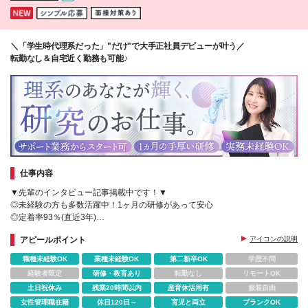
＼「学生時代理系だった」"だけ"で大手正社員デビューが叶う／
転勤なし＆自宅近く勤務も可能♪
仕事内容
▼先輩のインタビュー記事掲載中です！▼
◎未経験の方も多数活躍中！1ヶ月の研修があって安心
◎定着率93％(直近3年)
◎残業月10h程＋賞与年2回
アピールポイント
アイコンの説明
◎製薬/バイオ/食品などから研究対象が選べる♪
職種未経験OK
業種未経験OK
第二新卒OK
学歴不問
経験者限定
研修・教育あり
転勤なし
リモートOK
土日祝休み
残業20時間以内
産育休活用有
服装自由
女性管理職在籍
休日120日～
育児と両立
ブランクOK