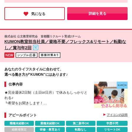
給） ■住宅手当（5割を会社負担／就業規則に定める
大阪・京都・奈良・兵庫・滋賀 ■中国・四国エリア／
社で経験を積んで、それを他社で活かしたいと思うようになった
ところによる） ■扶養手当 ■別居手当 ■資格試験受講
広島・岡山・山口・香川 ■九州エリア／福岡・長崎・
ら、転職という選択肢も大いにアリです」という一言。その時々
料補助（資格ごとに社内規定により決定） ■資格取得
熊本・佐賀・大分・宮崎・鹿児島 ※転勤の可能性あ
の自分の志向に合わせて、仕事や会社を選ぶ昨今、同社は時代に
詳細を見る
気になる
奨励金 （資格により2万円～20万円の祝金支給） ◎
フィットする考えを持つ数少ない会社かもしれない。
り ★U・Iターン、歓迎！ 当社では「住宅手当」
一例 ・基本情報技術者（5万円） ・プロジェクトマネ
「社員寮（単身・家族）」「引越補助」などを整えて
ージャー試験（10万円） ・応用情報技術者試験（10
います。 ★先輩たちの声 プロジェクトを決める際、
万円） ・ITストラテジスト試験（10万円） ・エンベ
『今の住まいからできるだけ近い職場だとうれしい』
株式会社 公文教育研究会 首都圏リクルート育成2チーム
デッドシステムスペシャリスト試験（10万円） ・デ
と相談したところ、本当に近くの案件を紹介してもら
KUMON教室担当社員／資格不要／フレックス&リモート／転勤な
ィジタル技術検定（情報1級：10万円、制御1級：10
えました。通勤時間がかなり減り、とてもありがたい
し／賞与年2回
万円、情報2級、制御2級：5万円 ・TOEIC（R）テス
です。
ト（600～729点：5万円、 730～799点：10万円、
800点以上：15万円） など
あなたのライフスタイルに合わせて、
選べる働き方が"KUMON"にはあります♪
仕事内容
★完全週休2日制（土日or日月）で休みもしっかりと
れる♪
┗希望をお聞きします！
★資格不要／他業種からの転職の方が多数活躍
★フレックス＆リモートワーク
アピールポイント
アイコンの説明
★賞与年2回・正社員登用あり
職種未経験OK
業種未経験OK
第二新卒OK
学歴不問
経験者限定
研修・教育あり
転勤なし
リモートOK