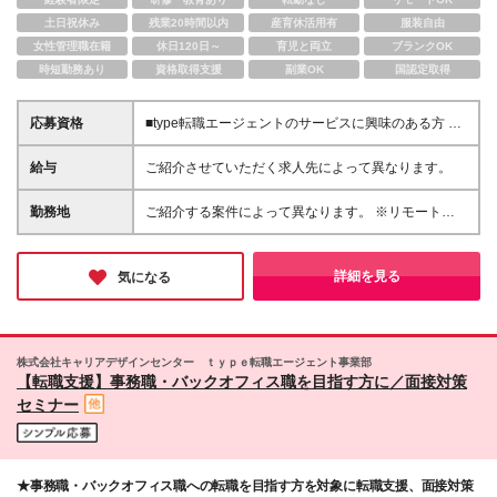
土日祝休み
残業20時間以内
産育休活用有
服装自由
女性管理職在籍
休日120日～
育児と両立
ブランクOK
時短勤務あり
資格取得支援
副業OK
国認定取得
応募資格
■type転職エージェントのサービスに興味のある方 ☆
転職のタイミングに悩んでいる方、まずは自分の選択
肢を知りたい方など、まだ本格的な転職活動を始めて
給与
ご紹介させていただく求人先によって異なります。
いない方もぜひご相談ください。
勤務地
ご紹介する案件によって異なります。 ※リモート勤務
可能な求人も多数お取り扱いしております！
詳細を見る
気になる
株式会社キャリアデザインセンター ｔｙｐｅ転職エージェント事業部
【転職支援】事務職・バックオフィス職を目指す方に／面接対策
セミナー
★事務職・バックオフィス職への転職を目指す方を対象に転職支援、面接対策