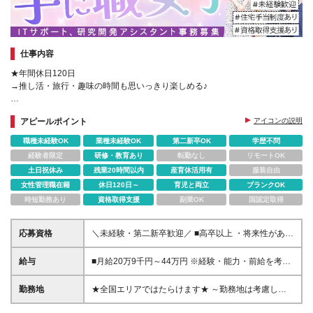
仕事内容
★年間休日120日
→推し活・旅行・趣味の時間も思いっきり楽しめる♪
★賞与年2回＆昇給年1回
アピールポイント
アイコンの説明
→安定した収入で、将来も安心◎
職種未経験OK
業種未経験OK
第二新卒OK
学歴不問
★通信教育の受講制度あり
経験者限定
研修・教育あり
転勤なし
リモートOK
→働きながらスキルアップ！
土日祝休み
残業20時間以内
産育休活用有
服装自由
女性管理職在籍
休日120日～
育児と両立
ブランクOK
時短勤務あり
資格取得支援
副業OK
国認定取得
応募資格
＼未経験・第二新卒歓迎／ ■高卒以上 ・将来性があり
そうだと思ったから ・正社員としてしっかり稼ぎた
い ・手に職つけたくて など志望理由は何でもOK！ 仕
給与
■月給20万9千円～44万円 ※経験・能力・前給を考慮
事は1からレクチャーしますので、 全くの未経験でも
の上、決定いたします ※時間外手当100％支給 ※派遣
安心してご応募ください♪
就業先が変更となる場合には、就業規則、労使協定等
勤務地
★全国エリアではたらけます★ ～勤務地は考慮しま
に基づき賃金が変更となる可能性があります 「とに
す～ ■東北エリア／青森・岩手・宮城・秋田・山形・
かく私生活重視」「残業があっても稼ぎたい」といっ