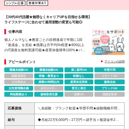
【30代40代活躍★無理なくキャリアUPを目指せる環境】
ライフステージに合わせて雇用形態の変更も可能◎
仕事内容
個人ノルマなし★教室ごとの目標達成で半期に1回
「達成金」を支給 ★残業は月平均5h程度★800以上
のIT講座を無料受講可能★産育休復帰率100%★パー
トから本部長へ昇格した先輩も在籍
アピールポイント
アイコンの説明
職種未経験OK
業種未経験OK
第二新卒OK
学歴不問
経験者限定
研修・教育あり
転勤なし
リモートOK
土日祝休み
残業20時間以内
産育休活用有
服装自由
女性管理職在籍
休日120日～
育児と両立
ブランクOK
時短勤務あり
資格取得支援
副業OK
国認定取得
応募資格
＼未経験・ブランク歓迎★学歴不問★経験職種不問／
▼以下の経験をお持ちの方はすぐにご活躍いただけま
す♪▼ ＊営業・接客・販売などの経験 ＊塾講師などの
給与
◆月給22万9,000円～27万円＋諸手当＋報奨金年2回
経験 ＊その他、人と接する業務経験 ＊WordやExcel
※固定残業代含む/1万円(5時間) ※残業がない場合も支