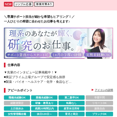
＼専属サポート担当が細かな希望もヒアリング！／
一人ひとりの希望に合わせたお仕事を考えます♪
仕事内容
▼先輩のインタビュー記事掲載中！▼
■東証プライム上場グループで安定感も抜群
■製薬・バイオ・ヘルスケア・化学・食品など
■残業月10ｈ＋賞与年2回
アピールポイント
アイコンの説明
■研修で基礎知識・スキルが身に付く
■借上げ社宅あり
職種未経験OK
業種未経験OK
第二新卒OK
学歴不問
経験者限定
研修・教育あり
転勤なし
リモートOK
土日祝休み
残業20時間以内
産育休活用有
服装自由
女性管理職在籍
休日120日～
育児と両立
ブランクOK