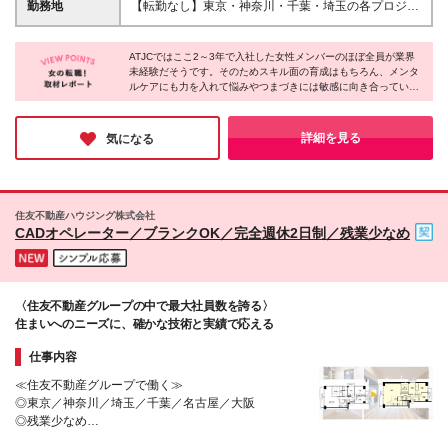
6ヶ月 ※上記には固定残業代（33,784円～／20時間
勤務地
【転勤なし】東京・神奈川・千葉・埼玉の各プロジェ
分）を含みます。超過分は追加支給致します。 ※経
クト先での勤務【直行直帰OK】 ※工事現場もしくは
験・スキル・能力を考慮して決定します。ご経験者の
事業所に直行直帰となります。 【東京オフィス】★
方の経験フェーズは不問です。 ＜各種手当＞ 住宅手
ATJCではここ2～3年で入社した女性メンバーのほぼ全員が業界
市ヶ谷駅から徒歩1分 東京都千代田区九段北4-1-9 市
未経験だそうです。そのためスキル面の育成はもちろん、メンタ
当／家族手当／資格手当／特別手当など 昇給：年2回
ヶ谷MSビル7階 ※研修は本社近くのグループ会社での
ルケアにも力を入れて悩みやつまづきには敏感に向き合っている
賞与：年1回（業績連動） ※会社業績および個人評価
実施となります。
のだとか。また女性営業職や育休中の女性エンジニアも在籍中
により支給額を決定します。 ※試用期間中は支給対象
で、働き方も柔軟に対応しているそうです。初心者から将来を見
外となります。
据えた新しいキャリアをスタートしたいなら、万全のサポート体
詳細を見る
気になる
制が整った同社にチャレンジしてみてはいかがでしょうか。
住友不動産ハウジング株式会社
CADオペレーター／ブランクOK／完全週休2日制／残業少なめ
〈住友不動産グループの中で最大社員数を誇る〉
住まいへのニーズに、確かな技術と実績で応える
仕事内容
≪住友不動産グループで働く≫
◎東京／神奈川／埼玉／千葉／名古屋／大阪
◎残業少なめ
◎完全週休2日制