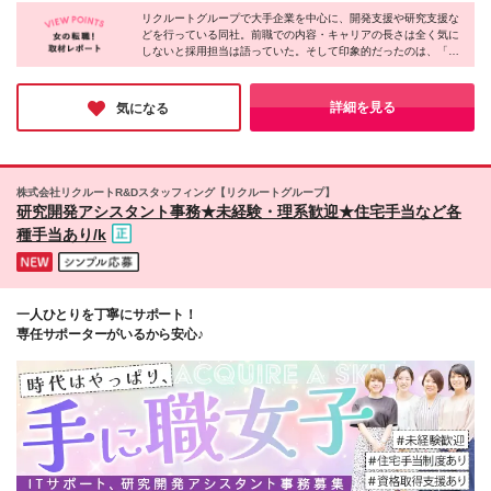
福島 ■関東エリア／東京・埼玉・神奈川・千葉・茨
た希望も配属の際に考慮します。 ＜手当＞ ■職務担当
リクルートグループで大手企業を中心に、開発支援や研究支援な
城・栃木・群馬 ■北信越エリア／長野・山梨・福井 ■
どを行っている同社。前職での内容・キャリアの長さは全く気に
手当 ■通勤手当（上限月3万円） ■残業手当（全額支
東海エリア／静岡・愛知・岐阜・三重 ■関西エリア／
しないと採用担当は語っていた。そして印象的だったのは、「当
給） ■住宅手当（5割を会社負担／就業規則に定める
大阪・京都・奈良・兵庫・滋賀 ■中国・四国エリア／
社で経験を積んで、それを他社で活かしたいと思うようになった
ところによる） ■扶養手当 ■別居手当 ■資格試験受講
広島・岡山・山口・香川 ■九州エリア／福岡・長崎・
ら、転職という選択肢も大いにアリです」という一言。その時々
料補助（資格ごとに社内規定により決定） ■資格取得
熊本・佐賀・大分・宮崎・鹿児島 ※転勤の可能性あ
の自分の志向に合わせて、仕事や会社を選ぶ昨今、同社は時代に
詳細を見る
気になる
奨励金 （資格により2万円～20万円の祝金支給） ◎
フィットする考えを持つ数少ない会社かもしれない。
り ★U・Iターン、歓迎！ 当社では「住宅手当」
一例 ・基本情報技術者（5万円） ・プロジェクトマネ
「社員寮（単身・家族）」「引越補助」などを整えて
ージャー試験（10万円） ・応用情報技術者試験（10
います。 ★先輩たちの声 プロジェクトを決める際、
万円） ・ITストラテジスト試験（10万円） ・エンベ
『今の住まいからできるだけ近い職場だとうれしい』
株式会社リクルートR&Dスタッフィング【リクルートグループ】
デッドシステムスペシャリスト試験（10万円） ・デ
と相談したところ、本当に近くの案件を紹介してもら
研究開発アシスタント事務★未経験・理系歓迎★住宅手当など各
ィジタル技術検定（情報1級：10万円、制御1級：10
えました。通勤時間がかなり減り、とてもありがたい
種手当あり/k
万円、情報2級、制御2級：5万円 ・TOEIC（R）テス
です。
ト（600～729点：5万円、 730～799点：10万円、
800点以上：15万円） など
一人ひとりを丁寧にサポート！
専任サポーターがいるから安心♪