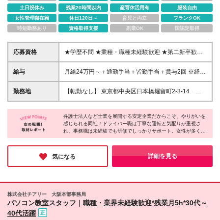
土日祝休み
残業20時間以内
産育休活用有
服装自由
女性管理職在籍
休日120日～
育児と両立
ブランクOK
時短勤務あり
資格取得支援
副業OK
国認定取得
応募資格
★学歴不問 ★業種・職種未経験歓迎 ★第二新卒歓迎
＼こんな方にぴったりです♪／ ■仕事を通して成長し
たい方 ■新しいことにチャレンジしたい方 ■主体性を
給与
月給24万円～＋通勤手当＋皆勤手当＋賞与2回 ※経
持って働きたい方 ■目標を達成することが好きな方
験・能力を考慮のうえ、決定します。 ※残業代（時間
外手当）は別途全額支給 ※通勤手当は月5万円まで支
勤務地
【転勤なし】 東京都中央区日本橋堀留町2-3-14 堀
給 ※皆勤手当は1万円支給 ※賞与は入社1年以上の従
留THビル2階 ※グループ会社（弁護士法人ユア・エー
業員を対象に、会社の業績、個人の成果により支給さ
ス）と同様の勤務地 ※(変更の範囲)上記を除く当社関
れます ※給与はスキル・経験・能力を考慮して決定し
弁護士法人など士業を展開する安定企業だからこそ、やりがいを
連勤務地
感じられる同社！ドライバー職は丁寧な運転と気配りが重視さ
ます ◆年功序列なしで公平な評価システム◆ 実力と
れ、事務職は未経験でも研修でしっかりサポート。女性が多く活
やる気を積極的に評価をする風土で、「自ら課題を見
躍する職場で働きやすい環境も整っています♪ どちらも意欲や人
つけ提案した回数・質」「プロジェクトをやり切った
柄重視の採用なので、経験よりもあなたらしさや前向きな姿勢を
実行力」「周囲を巻き込むコミュニケーション力」な
大切にしています。安定性抜群の同社で新たなキャリアをスター
詳細を見る
気になる
どを総合的に評価します。 実際に、入社3年目・20代
トさせませんか？
でチームのリーダーとして複数法人の改善プロジェク
トを任されているメンバーも在籍しており、20代から
リーダー・管理職のチャンスも大いにあります。
株式会社チアリー 大阪本部事務局
パソコン教室スタッフ｜職種・業界未経験歓迎*残業月5h*30代～
40代活躍