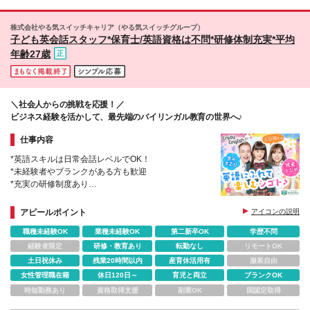
株式会社やる気スイッチキャリア（やる気スイッチグループ）
子ども英会話スタッフ*保育士/英語資格は不問*研修体制充実*平均
年齢27歳
＼社会人からの挑戦を応援！／
ビジネス経験を活かして、最先端のバイリンガル教育の世界へ♪
仕事内容
*英語スキルは日常会話レベルでOK！
*未経験者やブランクがある方も歓迎
*充実の研修制度あり
*残業ほぼなし！定時退勤可能
*グローバルな環境で英語力が伸ばせる
アピールポイント
アイコンの説明
*2023年6月にTBSグループ入り&安定基盤
職種未経験OK
業種未経験OK
第二新卒OK
学歴不問
経験者限定
研修・教育あり
転勤なし
リモートOK
土日祝休み
残業20時間以内
産育休活用有
服装自由
女性管理職在籍
休日120日～
育児と両立
ブランクOK
時短勤務あり
資格取得支援
副業OK
国認定取得