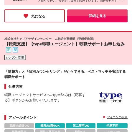
と取引を行い、安定的に成長を続けています。同社がめざしてい
い ＼働く社員の声／ 「未経験からのスタートでも、
愛知県 北信越：新潟県、石川県 関西：京都府、大阪
るのは「この会社に勤めてよかった」と思ってもらえる会社づく
経験を重ねていけば、有名なテーマパークや商業施設
府、兵庫県、滋賀県、奈良県、和歌山県 九州：福岡
り。「残業ほぼなし・完全週休2日制」など働きやすい環境を整
など大規模な案件に関わるチャンスがあるのが魅力で
県 【上記以外の勤務地】 北海道、青森、秋田、山形
え、意見を言いやすい風通しの良い風土が根付いています。きっ
詳細を見る
気になる
す。段階的に成長できるので、無理なく挑戦できる環
と安心して働けると思いますよ♪
栃木、群馬、山梨 岐阜、静岡、三重、和歌山、奈良
境だと思います！」 「大きな仕事に挑戦したいとい
富山、福井 鳥取、島根、岡山、広島、山口 徳島、香
う思いがあれば、ビッグプロジェクトに参加すること
川、愛媛、高知 佐賀、長崎、熊本、大分、宮崎、鹿
もできます。大規模な案件は計画や期間の調整が難し
児島、沖縄 (変更の範囲)上記を除く当社関連勤務地
いこともありますが、完成したときの達成感ややりが
株式会社キャリアデザインセンター 人材紹介事業部（登録促進課）
【東京本社】東京都中央区日本橋2-3-4 日本橋プラ
【転職支援】【type転職エージェント】転職サポートお申し込み
いは格別です！」
ザビル11階 【大阪支社】大阪府大阪市北区梅田3-4-
5 毎日新聞ビル6階 【名古屋支社】愛知県名古屋市
中区栄3-14-7 RICCO SAKAE9階 ※通勤が1時間以内
の案件をお任せします。 遠方をご希望の方は、新し
い住まい探しもサポートしますので、ご相談くださ
「情報力」と「個別カウンセリング」だからできる、ベストマッチを実現する
い。
転職サポート
仕事内容
転職エージェントサービスへのお申込みは【応募す
る】ボタンからお願いいたします。
アピールポイント
アイコンの説明
職種未経験OK
業種未経験OK
第二新卒OK
学歴不問
経験者限定
研修・教育あり
転勤なし
リモートOK