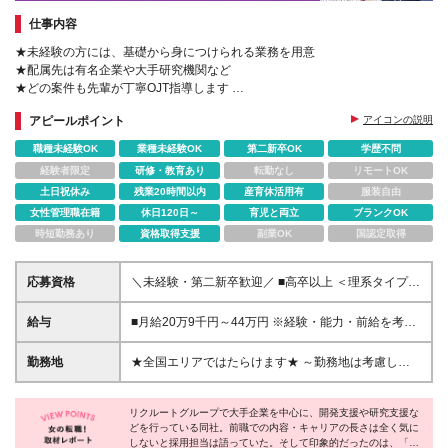
仕事内容
★未経験の方には、基礎から身につけられる業務を用意
★配属先は有名企業や大手研究機関など
★どの案件も先輩が丁寧OJT指導します
★プロジェクトが合わない場合は、
アピールポイント
アイコンの説明
あなたにフィットするものを探します
職種未経験OK
業種未経験OK
第二新卒OK
学歴不問
経験者限定
研修・教育あり
転勤なし
リモートOK
土日祝休み
残業20時間以内
産育休活用有
服装自由
女性管理職在籍
休日120日～
育児と両立
ブランクOK
時短勤務あり
資格取得支援
副業OK
国認定取得
応募資格
＼未経験・第二新卒歓迎／ ■高卒以上 ＜理系タイプの
方は大歓迎です＞ ・モノゴトをじっくり考えるのが
好きな方 ・実験や化学と聞くとワクワクする方 ・コ
給与
■月給20万9千円～44万円 ※経験・能力・前給を考慮
ツコツと作業するのが得意な方 仕事は1からレクチャ
の上、決定いたします ※時間外手当100％支給 ※派遣
ーしますので、 全くの未経験でも安心してご応募く
就業先が変更となる場合には、就業規則、労使協定等
勤務地
★全国エリアではたらけます★ ～勤務地は考慮しま
ださい♪
に基づき賃金が変更となる可能性があります 「とに
す～ ■東北エリア／青森・岩手・宮城・秋田・山形・
かく私生活重視」「残業があっても稼ぎたい」といっ
福島 ■関東エリア／東京・埼玉・神奈川・千葉・茨
た希望も配属の際に考慮します。 ＜手当＞ ■職務担当
リクルートグループで大手企業を中心に、開発支援や研究支援な
城・栃木・群馬 ■北信越エリア／長野・山梨・福井 ■
どを行っている同社。前職での内容・キャリアの長さは全く気に
手当 ■通勤手当（上限月3万円） ■残業手当（全額支
東海エリア／静岡・愛知・岐阜・三重 ■関西エリア／
しないと採用担当は語っていた。そして印象的だったのは、「当