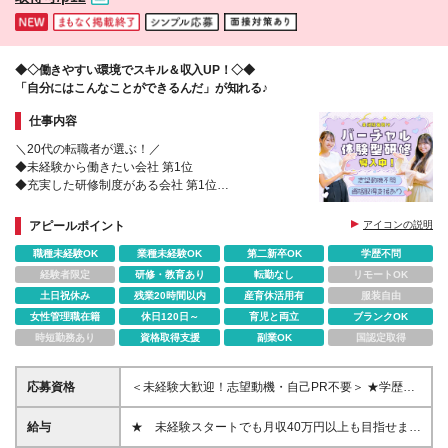
◆◇働きやすい環境でスキル＆収入UP！◇◆
「自分にはこんなことができるんだ」が知れる♪
仕事内容
＼20代の転職者が選ぶ！／
◆未経験から働きたい会社 第1位
◆充実した研修制度がある会社 第1位
※楽天リサーチ調べ
◆ホワイト企業認定取得
アピールポイント
アイコンの説明
職種未経験OK
業種未経験OK
第二新卒OK
学歴不問
経験者限定
研修・教育あり
転勤なし
リモートOK
土日祝休み
残業20時間以内
産育休活用有
服装自由
女性管理職在籍
休日120日～
育児と両立
ブランクOK
時短勤務あり
資格取得支援
副業OK
国認定取得
応募資格
＜未経験大歓迎！志望動機・自己PR不要＞ ★学歴・
職歴・転職回数・正社員経験の有無など一切不問 ★
ご年齢が40歳までの方※若年層の長期キャリア形成の
給与
★ 未経験スタートでも月収40万円以上も目指せま
ため 普通自動車免許（AT限定可） ※北海道、東北、
す！ ★ ★ 試用期間6か月あり／給与・待遇に変更