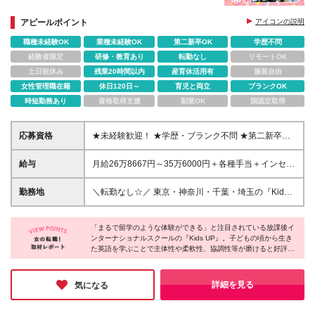
◎残業ほぼなし
◎首都圏中心に37校を展開中！年2～3校のペースで
アピールポイント
アイコンの説明
開校しています
職種未経験OK
業種未経験OK
第二新卒OK
学歴不問
経験者限定
研修・教育あり
転勤なし
リモートOK
土日祝休み
残業20時間以内
産育休活用有
服装自由
女性管理職在籍
休日120日～
育児と両立
ブランクOK
時短勤務あり
資格取得支援
副業OK
国認定取得
応募資格
★未経験歓迎！ ★学歴・ブランク不問 ★第二新卒歓
迎 ≪こんな方に向いています！≫ ◎子どもたちが好
き ◎コミュニケーション力に自信がある方 ◎英語を
給与
月給26万8667円～35万6000円＋各種手当＋インセン
使って、喜ばれる仕事がしたい方 ◎様々なことにチ
ティブ制度・決算賞与制度あり（評価による） ※経
ャレンジしたい方 ◎豊富なキャリアパスで将来の夢
験・スキルを考慮して優遇します。 ※固定残業代な
勤務地
＼転勤なし☆／ 東京・神奈川・千葉・埼玉の『Kids
につなげたい方 など
し！残業代は全額支給されます。 ※試用期間中（3ヵ
UP』各スクールへ配属となります。 ■東京 台東区／
月）は契約社員になり、月給22万円となります。 ※
上野 ★New Open！ 豊島区／要町 ★New Open！
試用期間終了後に正社員に切り替わります。
「まるで留学のような体験ができる」と注目されている放課後イ
豊島区／北池袋 北区／赤羽 新宿区／早稲田、四谷 中
ンターナショナルスクールの『Kids UP』。子どもの頃から生き
野区／鷺宮 江東区／りんかい東雲、門前仲町、東陽
た英語を学ぶことで主体性や柔軟性、協調性等が磨けると好評で
町、大島 大田区／大森、長原、池上、蒲田駅前、田
す。そんなスクールを運営する同社は業績好調により事業拡大を
園調布雪谷、馬込 世田谷区／成城、等々力 品川区／
継続中。年間数校の開校を目標にまずは70校を目指すとのこと。
戸越、大井、北品川 中央区／晴海 三鷹市／三鷹 町田
拡大に伴い様々なポジションが生まれています。社員も会社と共
詳細を見る
気になる
に成長しながら長期キャリアが積めそうだと感じました。
市／南町田グランベリーパーク ■埼玉 川口市／川口 ■
神奈川 横浜市／二俣川、天王町、矢向、大倉山 川崎