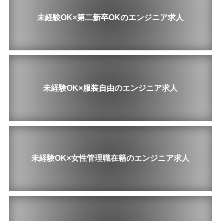
未経験OK×第二新卒OKのエンジニア求人
未経験OK×服装自由のエンジニア求人
未経験OK×女性管理職在籍のエンジニア求人