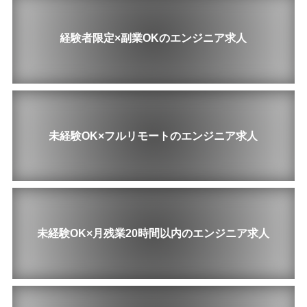
経験者限定×副業OKのエンジニア求人
未経験OK×フルリモートのエンジニア求人
未経験OK×月残業20時間以内のエンジニア求人