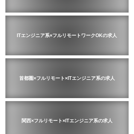
ITエンジニア系×フルリモートワークOKの求人
首都圏×フルリモート×ITエンジニア系の求人
関西×フルリモート×ITエンジニア系の求人