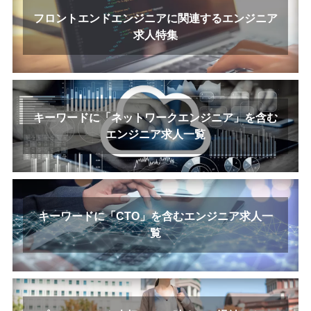
フロントエンドエンジニアに関連するエンジニア
求人特集
キーワードに「ネットワークエンジニア」を含む
エンジニア求人一覧
キーワードに「CTO」を含むエンジニア求人一
覧