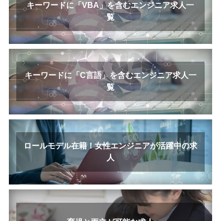
キーワードに「VBA」を含むエンジニア求人一
覧
キーワードに「C言語」を含むエンジニア求人一
覧
ロールモデル在籍！女性エンジニアが活躍中の求
人