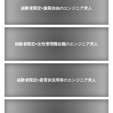
経験者限定×服装自由のエンジニア求人
経験者限定×女性管理職在籍のエンジニア求人
経験者限定×産育休活用有のエンジニア求人