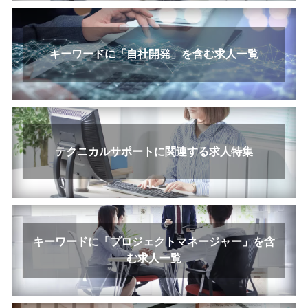
キーワードに「自社開発」を含む求人一覧
テクニカルサポートに関連する求人特集
キーワードに「プロジェクトマネージャー」を含
む求人一覧