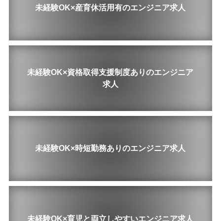
未経験OK×産育休活用有のエンジニア求人
未経験OK×資格取得支援制度ありのエンジニア
求人
未経験OK×時短勤務ありのエンジニア求人
未経験OK×育児と両立しやすいエンジニア求人