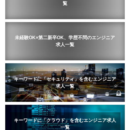
覧
未経験OK×第二新卒OK、学歴不問のエンジニア
求人一覧
キーワードに「セキュリティ」を含むエンジニア
求人一覧
キーワードに「クラウド」を含むエンジニア求人
一覧