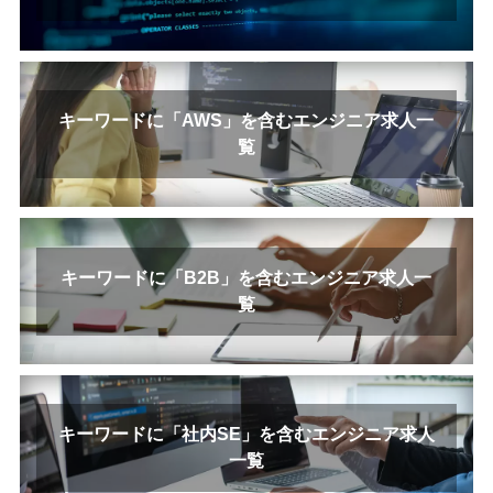
キーワードに「AWS」を含むエンジニア求人一
覧
キーワードに「B2B」を含むエンジニア求人一
覧
キーワードに「社内SE」を含むエンジニア求人
一覧