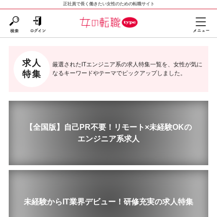
正社員で長く働きたい女性のための転職サイト
求人
厳選されたITエンジニア系の求人特集一覧を、女性が気に
特集
なるキーワードやテーマでピックアップしました。
【全国版】自己PR不要！リモート×未経験OKの
エンジニア系求人
未経験からIT業界デビュー！研修充実の求人特集