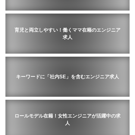
育児と両立しやすい！働くママ在籍のエンジニア
求人
キーワードに「社内SE」を含むエンジニア求人
ロールモデル在籍！女性エンジニアが活躍中の求
人