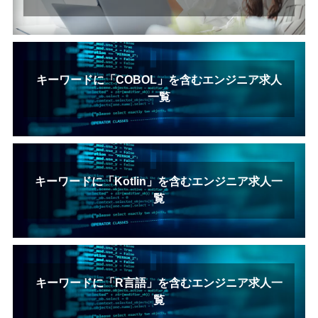
キーワードに「COBOL」を含むエンジニア求人
一覧
キーワードに「Kotlin」を含むエンジニア求人一
覧
キーワードに「R言語」を含むエンジニア求人一
覧