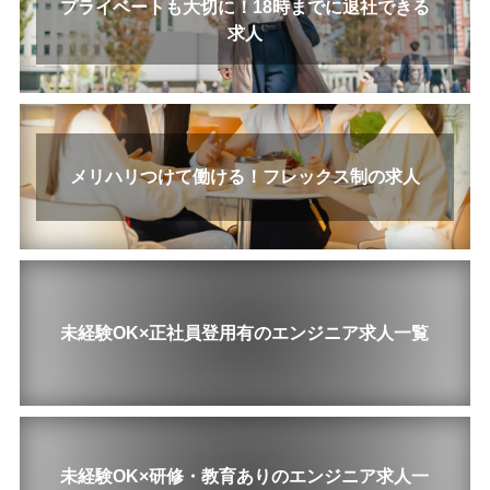
プライベートも大切に！18時までに退社できる
求人
メリハリつけて働ける！フレックス制の求人
未経験OK×正社員登用有のエンジニア求人一覧
未経験OK×研修・教育ありのエンジニア求人一