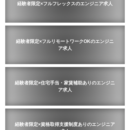
経験者限定×フルフレックスのエンジニア求人
経験者限定×フルリモートワークOKのエンジニ
ア求人
経験者限定×住宅手当・家賃補助ありのエンジニ
ア求人
経験者限定×資格取得支援制度ありのエンジニア