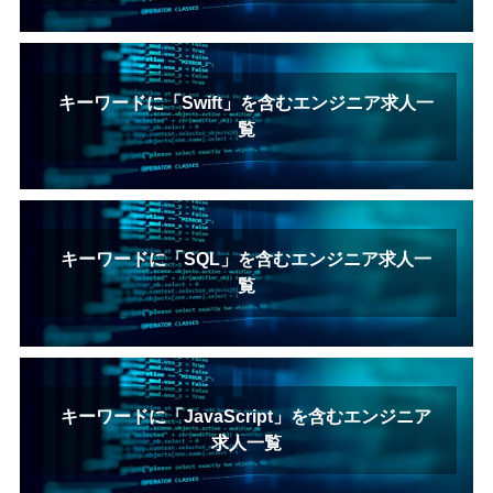
キーワードに「Swift」を含むエンジニア求人一
覧
キーワードに「SQL」を含むエンジニア求人一
覧
キーワードに「JavaScript」を含むエンジニア
求人一覧