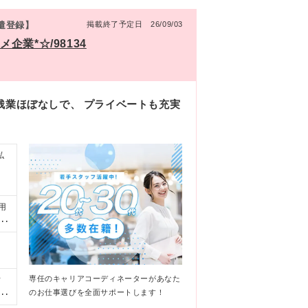
派遣登録】
掲載終了予定日 26/09/03
業*☆/98134
残業ほぼなしで、 プライベートも充実
私
使用
に
を
！
専任のキャリアコーディネーターがあなた
ィ
のお仕事選びを全面サポートします！
屋