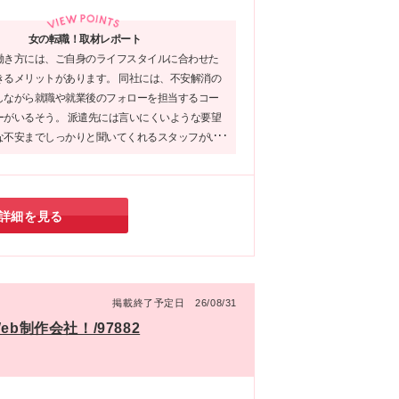
女の転職！取材レポート
働き方には、ご自身のライフスタイルに合わせた
きるメリットがあります。 同社には、不安解消の
しながら就職や就業後のフォローを担当するコー
ーがいるそう。 派遣先には言いにくいような要望
な不安までしっかりと聞いてくれるスタッフがい
しますよね♪
詳細を見る
掲載終了予定日 26/08/31
b制作会社！/97882