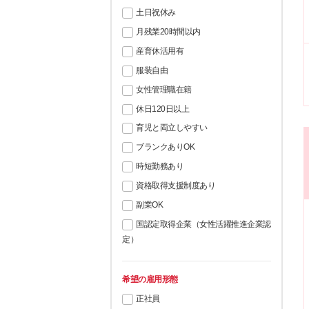
土日祝休み
月残業20時間以内
産育休活用有
服装自由
女性管理職在籍
休日120日以上
育児と両立しやすい
ブランクありOK
時短勤務あり
資格取得支援制度あり
副業OK
国認定取得企業（女性活躍推進企業認
定）
希望の雇用形態
正社員