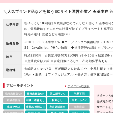
＼人気ブランド品などを扱うECサイト運営企業／ ★基本在宅
朝ゆっくり10時開始＆残業少なめでムリなく働く！ 基本在宅
仕事内容
ので業務後はすぐに自分の時間が持ててプライベートも充実
時短や週4日勤務なども相談OK♪
≪20代・30代活躍中！≫ ◆コーディングの実務経験（HTML/
応募資格
SS、JavaScript、PHPの知識） ◆進行管理の経験 ※ブラン
がある方やこれまでのご経験に自信がない方も、まずはお気
時給2250円 ☆想定月収40万2100円（8H×20日＋残業15H
給与
ご応募ください！ ※ご経歴をなるべく詳細に記載いただける
※交通費全額支給 ※在宅日数に応じて、在宅勤務手当あり
と、面談までがスムーズです！
大崎駅より徒歩7分、五反田駅より徒歩11分、北品川駅より徒
勤務地
16分 ▼服装：オフィスカジュアル ▼働き方：基本在宅勤務 
業務に慣れるまでは出社になります。 ※月に1～4回程度は出
アピールポイント
が発生します。 ▼受動喫煙対策：屋内禁煙
アイコンの説明
職種未経験OK
業種未経験OK
第二新卒OK
学歴不問
派遣という
経験者限定
研修・教育あり
転勤なし
リモートOK
働き方がで
サポートを
土日祝休み
残業20時間以内
産育休活用有
服装自由
ディネータ