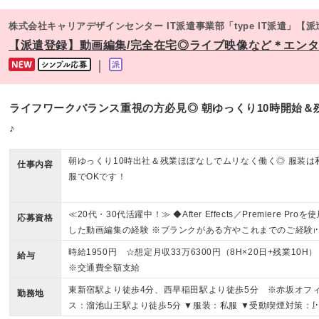
株式会社キャリアデザインセンター IT派遣事業部「type IT派遣」【
【派遣登録】動画編集/完全在宅◎ライブ映像など＊エンタメ企
｜
ライフワークバランス重視の方必見◎ 朝ゆっくり10時開始＆
♪
朝ゆっくり10時出社＆残業ほぼなしでムリなく働く◎ 服装は
仕事内容
服でOKです！
≪20代・30代活躍中！≫ ◆After Effects／Premiere Proを
応募資格
した動画編集の経験 ※ブランクがある方やこれまでのご経験
自信がない方も、まずはお気軽にご応募ください！ ※ご経歴
時給1950円 ☆想定月収33万6300円（8H×20日+残業10H）
給与
なるべく詳細に記載いただけると、面談までがスムーズです
※交通費全額支給
東新宿駅より徒歩4分、西早稲田駅より徒歩5分 ※赤坂オフ
勤務地
ス：溜池山王駅より徒歩5分 ▼服装：私服 ▼受動喫煙対策：