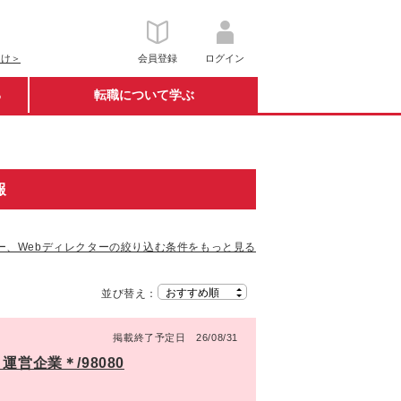
向け＞
会員登録
ログイン
る
転職について学ぶ
報
ー、Webディレクターの絞り込む条件をもっと見る
並び替え：
掲載終了予定日 26/08/31
営企業＊/98080