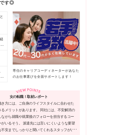
能です◎
と
経
や
くだ
）
で
専任のキャリアコーディネーターがあなた
私
のお仕事選びを全面サポートします！
～2
ま
女の転職！取材レポート
働き方には、ご自身のライフスタイルに合わせた
きるメリットがあります。 同社には、不安解消の
しながら就職や就業後のフォローを担当するコー
ーがいるそう。 派遣先には言いにくいような要望
な不安までしっかりと聞いてくれるスタッフがい