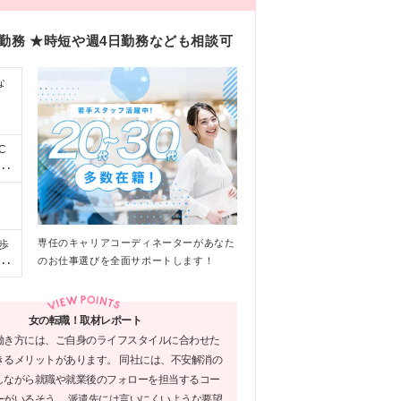
勤務 ★時短や週4日勤務なども相談可
な
◎
C
ク
軽に
）
専任のキャリアコーディネーターがあなた
歩
のお仕事選びを全面サポートします！
※
社
女の転職！取材レポート
働き方には、ご自身のライフスタイルに合わせた
きるメリットがあります。 同社には、不安解消の
しながら就職や就業後のフォローを担当するコー
ーがいるそう。 派遣先には言いにくいような要望