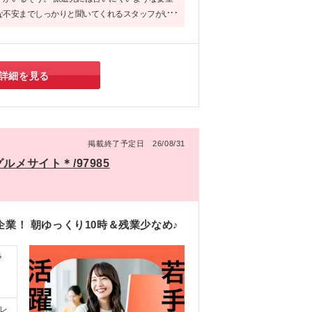
な不安までしっかりと聞いてくれるスタッフがい
しますよね♪
詳細を見る
掲載終了予定日 26/08/31
メサイト＊/97985
業！ 朝ゆっくり10時＆残業少なめ♪
ラ
レ