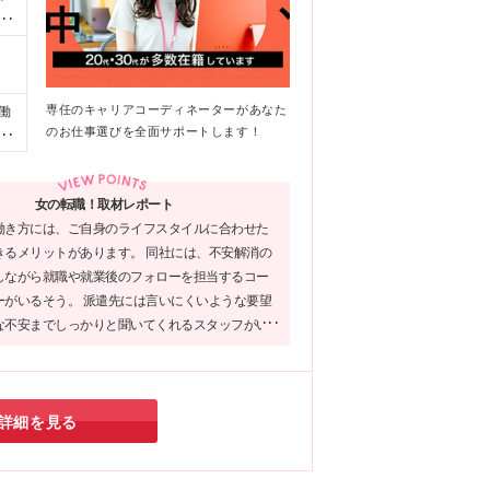
の
）
が
べ
専任のキャリアコーディネーターがあなた
働
のお仕事選びを全面サポートします！
始
女の転職！取材レポート
働き方には、ご自身のライフスタイルに合わせた
きるメリットがあります。 同社には、不安解消の
しながら就職や就業後のフォローを担当するコー
ーがいるそう。 派遣先には言いにくいような要望
な不安までしっかりと聞いてくれるスタッフがい
しますよね♪
詳細を見る