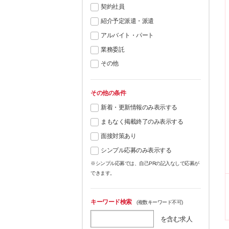
契約社員
紹介予定派遣・派遣
アルバイト・パート
業務委託
その他
その他の条件
新着・更新情報のみ表示する
まもなく掲載終了のみ表示する
面接対策あり
シンプル応募のみ表示する
※シンプル応募では、自己PRの記入なしで応募が
できます。
キーワード検索
(複数キーワード不可)
を含む求人