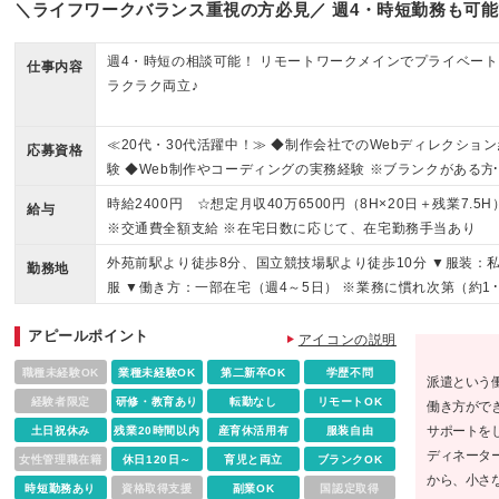
＼ライフワークバランス重視の方必見／ 週4・時短勤務も可
週4・時短の相談可能！ リモートワークメインでプライベート
仕事内容
ラクラク両立♪
≪20代・30代活躍中！≫ ◆制作会社でのWebディレクション
応募資格
験 ◆Web制作やコーディングの実務経験 ※ブランクがある方
これまでのご経験に自信がない方も、まずはお気軽にご応募
時給2400円 ☆想定月収40万6500円（8H×20日＋残業7.5H
給与
さい！ ※ご経歴をなるべく詳細に記載いただけると、面談ま
※交通費全額支給 ※在宅日数に応じて、在宅勤務手当あり
がスムーズです！
外苑前駅より徒歩8分、国立競技場駅より徒歩10分 ▼服装：
勤務地
服 ▼働き方：一部在宅（週4～5日） ※業務に慣れ次第（約1
週間）で在宅勤務が可能になります。 ※基本在宅勤務になり
アピールポイント
すが、業務の状況に応じて出社の相談もあります（多くて週1
アイコンの説明
日） ▼受動喫煙対策：屋内禁煙
職種未経験OK
業種未経験OK
第二新卒OK
学歴不問
派遣という
経験者限定
研修・教育あり
転勤なし
リモートOK
働き方がで
サポートを
土日祝休み
残業20時間以内
産育休活用有
服装自由
ディネータ
女性管理職在籍
休日120日～
育児と両立
ブランクOK
から、小さ
時短勤務あり
資格取得支援
副業OK
国認定取得