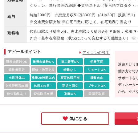
応募資格
クション、進行管理の経験 ◆英語スキル（多言語プロダクト
ため、翻訳内容の確認や海外向けコミュニケーションで活用
時給2900円 ☆想定月収51万8300円（8H×20日+残業15H）
給与
◆UI/UX改善 ※ブランクがある方やこれまでのご経験に自信
※交通費全額支給 ※在宅日数に応じて、在宅勤務手当あり
ない方も、まずはお気軽にご応募ください！ ※ご経歴をなる
代官山駅より徒歩5分、恵比寿駅より徒歩8分 ▼服装：私服 ▼
く詳細に記載いただけると、面談までがスムーズです！
勤務地
き方：基本在宅勤務（状況によって変動する可能性あり） ※
めは研修のため2週間ほど出社いただきます。 ※方針変更によ
アピールポイント
り、出社頻度は変更となる可能性があります。 ▼受動喫煙対
アイコンの説明
策：屋内原則禁煙（喫煙専用室あり）
職種未経験OK
業種未経験OK
第二新卒OK
学歴不問
派遣という
経験者限定
研修・教育あり
転勤なし
リモートOK
働き方がで
サポートを
土日祝休み
残業20時間以内
産育休活用有
服装自由
ディネータ
女性管理職在籍
休日120日～
育児と両立
ブランクOK
から、小さ
時短勤務あり
資格取得支援
副業OK
国認定取得
ると、安心
気になる