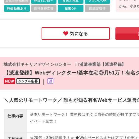
女性管理職在籍
休日120日～
育児と両立
ブランクOK
から、小さ
時短勤務あり
資格取得支援
副業OK
国認定取得
ると、安心
気になる
株式会社キャリアデザインセンター IT派遣事業部【派遣登録】
【派遣登録】Webディレクター/基本在宅◎月51万！有名グル
｜
＼人気のリモートワーク／ 誰もが知る有名Webサービス運営企
基本リモートワーク！ 業務後はすぐに自分の時間が持ててプ
仕事内容
イベート充実！
≪20代・30代活躍中！≫ ◆Webサービスまたはアプリのディ