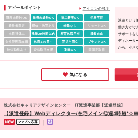
内禁煙
アピールポイント
アイコンの説明
職種未経験OK
業種未経験OK
第二新卒OK
学歴不問
派遣という
経験者限定
研修・教育あり
転勤なし
リモートOK
働き方がで
サポートを
土日祝休み
残業20時間以内
産育休活用有
服装自由
ディネータ
女性管理職在籍
休日120日～
育児と両立
ブランクOK
から、小さ
時短勤務あり
資格取得支援
副業OK
国認定取得
ると、安心
気になる
株式会社キャリアデザインセンター IT派遣事業部【派遣登録】
【派遣登録】Webディレクター/在宅メイン◎週4時短*☆We
｜