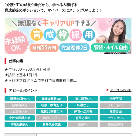
"介護×IT"の成長企業だから、学べる＆稼げる！
育成前提のポジションで、マイペースにステップUPしよう！
仕事内容
★年収600～800万円も可能
★訪問は基本1日1件
★入社後プログラムで無料で資格取得可能
★社員の約70％が女性
アピールポイント
アイコンの説明
★20代～50代活躍中！
☆服装･髪型･髪色自由
職種未経験OK
業種未経験OK
第二新卒OK
学歴不問
☆ネイルOK(当社規定による)
経験者限定
研修・教育あり
転勤なし
リモートOK
土日祝休み
残業20時間以内
産育休活用有
服装自由
女性管理職在籍
休日120日～
育児と両立
ブランクOK
時短勤務あり
資格取得支援
副業OK
国認定取得