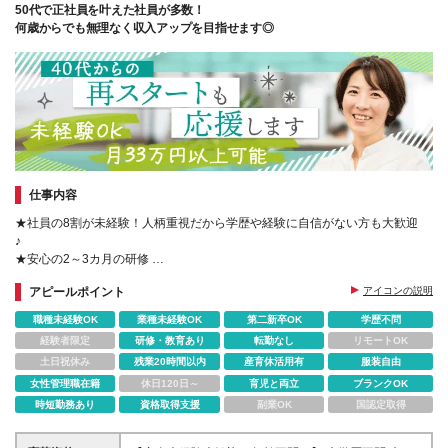
50代で正社員を叶えた社員が多数！
何歳からでも無理なく収入アップを目指せます◎
仕事内容
★社員の8割が未経験！人柄重視だから学歴や経験に自信がない方も大歓迎
♪
★安心の2～3カ月の研修
★手に職付けて長く働ける環境です♪
アピールポイント
アイコンの説明
★国家資格も取得できる無料サポートあり！
★服装･髪型･髪色自由
職種未経験OK
業種未経験OK
第二新卒OK
学歴不問
経験者限定
研修・教育あり
転勤なし
リモートOK
土日祝休み
残業20時間以内
産育休活用有
服装自由
女性管理職在籍
休日120日～
育児と両立
ブランクOK
時短勤務あり
資格取得支援
副業OK
国認定取得