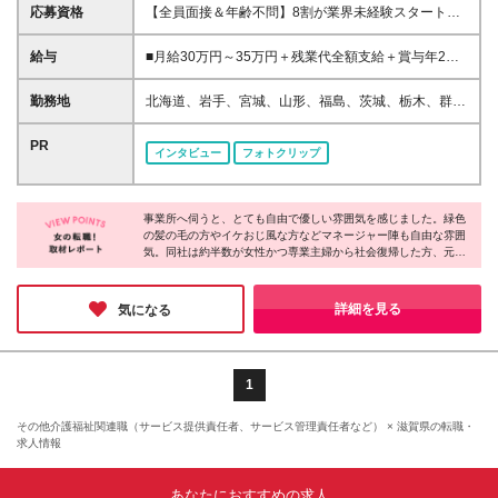
応募資格
【全員面接＆年齢不問】8割が業界未経験スタートで
す！ ◆未経験・第二新卒・ブランクOK ◆学歴不問 ※
無資格OK
給与
■月給30万円～35万円＋残業代全額支給＋賞与年2回
※マネージャー経験者は35万円スタート可能な場合が
あります ※東京都・神奈川一部エリアの方は居住支援
勤務地
北海道、岩手、宮城、山形、福島、茨城、栃木、群
特別手当月2万円の対象になります ※試用期間約3か
馬、埼玉、千葉、東京、神奈川、新潟、富山、山梨、
月（同条件） ＜どうして収入アップが叶うの？＞ 全
長野、岐阜、静岡、愛知、三重、滋賀、京都、奈良、
PR
インタビュー
フォトクリップ
国で活躍中のスタッフは5600人以上。8割が介護未経
和歌山、岡山、広島、山口、香川、愛媛、福岡、佐
験からの入社ですが、 収入アップを叶えています。
賀、熊本、大分、鹿児島、沖縄 ★転勤を伴う異動な
その秘密は、【IT×介護】と【重度訪問の専門性の高
し ★基本的に直行直帰です。 ★希望によって配属を
いケア】に特化しているからです。 ITでシフト管理や
事業所へ伺うと、とても自由で優しい雰囲気を感じました。緑色
決定致します。 詳細勤務地は、応募・選考欄の関連
の髪の毛の方やイケおじ風な方などマネージャー陣も自由な雰囲
事務作業を徹底的にムダを削って、その分社員に還元
リンクにある 【勤務地詳細はコチラ！】をクリック
気。同社は約半数が女性かつ専業主婦から社会復帰した方、元フ
できており、 重度訪問介護は、社会的なニーズが非
してください！ ※データが重いため、開いたままお待
リーターなど20～60代まで幅広い年代の方が活躍しています。一
常に高く、国からも重要視されている分野。 替えの
ちください (変更の範囲)上記を除く当社関連勤務地
人ひとり働き方を柔軟に調整したり、本人の適性や頑張りで昇
きかない専門ケアを行っています。
給・昇格を目指せる体制を整えたりと、長く働ける制度が充実！
詳細を見る
気になる
未経験から理想のキャリアを叶えられるのが魅力です♪
1
その他介護福祉関連職（サービス提供責任者、サービス管理責任者など） × 滋賀県の転職・
求人情報
あなたにおすすめの求人