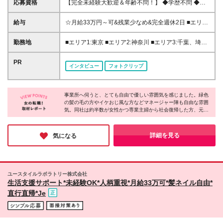
応募資格
【完全未経験大歓迎＆年齢不問！】 ◆学歴不問 ◆第
二新卒、ブランク、無資格の方歓迎 ◆人柄重視の採
用 先輩の80％は未経験からスタートしています！ 学
給与
☆月給33万円～可&残業少なめ&完全週休2日 ■エリア
歴や経歴に自信がない、という方も大歓迎です。
1:月給33万円～45万円 ■エリア2:月給32万円～45万円
【一部エリアは日勤のみの勤務も可能！】 日勤のみ
■エリア3:月給31万円～45万円 ■エリア4,5:月給30万
勤務地
■エリア1:東京 ■エリア2:神奈川 ■エリア3:千葉、埼
勤務の給与額は以下です。 募集エリアにより給与が
円～41万円 ■エリア6:月給28万円～45万円 ※エリア
玉、愛知、大阪、兵庫 ■エリア4:滋賀、京都、広島、
異なりますので、詳細は応募時にご確認ください。
により給与が異なります。詳細は応募時や勤務地別詳
福岡 ■エリア5:北海道、宮城、福島、茨城、栃木、群
PR
東京:月給29万円～30万円 神奈川:月給27万円～28万
インタビュー
フォトクリップ
細欄をご確認下さい。 ※試用期間2カ月(同条件) ※残
馬、新潟、富山、山梨、長野、岐阜、静岡、三重、奈
円 埼玉、千葉、大阪、愛知:月給27万円～28万円 滋
業代全額支給 ＜各種手当＞ ■資格手当:最大3万3000
良、和歌山、岡山、山口、香川、徳島、長崎 ■エリア
賀、京都:月給26万円～27万円 北海道、北関東、甲信
円 ■職務手当:5.5万～8.5万円 ■業績手当:1.8万円 ■居
6:青森、岩手、秋田、山形、愛媛、高知、佐賀、熊
越、静岡、岐阜、岡山:月給25万円～26万円 山形:月給
住支援特別手当:月2万円(東京・神奈川一部) ■夜勤手
事業所へ伺うと、とても自由で優しい雰囲気を感じました。緑色
本、大分、宮崎、鹿児島、沖縄 ★転勤を伴う異動な
24万円～25万円
の髪の毛の方やイケおじ風な方などマネージャー陣も自由な雰囲
当:1回5千円(※月16回で8万) ・初期費用会社負担等の
し ★基本的に直行直帰です。 ★希望によって配属を
気。同社は約半数が女性かつ専業主婦から社会復帰した方、元フ
移住支援、UIターン転勤希望者への1年間支援あり 全
決定致します。 ★上京・UIターン移住支援あり 神奈
リーターなど20～60代まで幅広い年代の方が活躍しています。一
国で5600名超の8割が未経験から収入UP！ 秘密は
川、山梨、三重、滋賀は無料の社員寮もあり！ ★特
人ひとり働き方を柔軟に調整したり、本人の適性や頑張りで昇
【IT×介護】と【重度訪問の専門ケア】への特化で
に沖縄・宮崎・香川では積極採用中！ ★オープニン
給・昇格を目指せる体制を整えたりと、長く働ける制度が充実！
詳細を見る
気になる
す。 ITでムダを徹底削減し社員へ還元しています。
未経験から理想のキャリアを叶えられるのが魅力です♪
グスタッフ募集もあり！ 詳細勤務地は、応募・選考
欄の関連リンクにある 【勤務地詳細はコチラ！】を
クリックしてください！ ※データが重いため、開いた
ままお待ちください (変更の範囲)上記を除く当社関連
ユースタイルラボラトリー株式会社
勤務地
生活支援サポート*未経験OK*人柄重視*月給33万可*髪ネイル自由*
直行直帰*Je