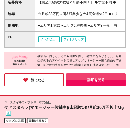
応募資格
【完全未経験大歓迎＆年齢不問！】 ◆学歴不問 ◆第
二新卒、ブランク、無資格の方歓迎 ◆人柄重視の採
用 先輩の80％は未経験からスタートしています！ 学
給与
☆月給33万円～可&残業少なめ&完全週休2日 ■エリア
歴や経歴に自信がない、という方も大歓迎です。
1:月給33万円～45万円 ■エリア2:月給32万円～45万円
【一部エリアは日勤のみの勤務も可能！】 日勤のみ
■エリア3:月給31万円～45万円 ■エリア4,5:月給30万
勤務地
■エリア1:東京 ■エリア2:神奈川 ■エリア3:千葉、埼
勤務の給与額は以下です。 募集エリアにより給与が
円～41万円 ■エリア6:月給28万円～45万円 ※エリア
玉、愛知、大阪、兵庫 ■エリア4:滋賀、京都、広島、
異なりますので、詳細は応募時にご確認ください。
により給与が異なります。詳細は応募時や勤務地別詳
福岡 ■エリア5:北海道、宮城、福島、茨城、栃木、群
PR
東京:月給29万円～30万円 神奈川:月給27万円～28万
インタビュー
フォトクリップ
細欄をご確認下さい。 ※試用期間2カ月(同条件) ※残
馬、新潟、富山、山梨、長野、岐阜、静岡、三重、奈
円 埼玉、千葉、大阪、愛知:月給27万円～28万円 滋
業代全額支給 ＜各種手当＞ ■資格手当:最大3万3000
良、和歌山、岡山、山口、香川、徳島、長崎 ■エリア
賀、京都:月給26万円～27万円 北海道、北関東、甲信
円 ■職務手当:5.5万～8.5万円 ■業績手当:1.8万円 ■居
6:青森、岩手、秋田、山形、愛媛、高知、佐賀、熊
越、静岡、岐阜、岡山:月給25万円～26万円 山形:月給
住支援特別手当:月2万円(東京・神奈川一部) ■夜勤手
事業所へ伺うと、とても自由で優しい雰囲気を感じました。緑色
本、大分、宮崎、鹿児島、沖縄 ★転勤を伴う異動な
24万円～25万円
の髪の毛の方やイケおじ風な方などマネージャー陣も自由な雰囲
当:1回5千円(※月16回で8万) ・初期費用会社負担等の
し ★基本的に直行直帰です。 ★希望によって配属を
気。同社は約半数が女性かつ専業主婦から社会復帰した方、元フ
移住支援、UIターン転勤希望者への1年間支援あり 全
決定致します。 ★上京・UIターン移住支援あり 神奈
リーターなど20～60代まで幅広い年代の方が活躍しています。一
国で5600名超の8割が未経験から収入UP！ 秘密は
川、山梨、三重、滋賀は無料の社員寮もあり！ ★特
人ひとり働き方を柔軟に調整したり、本人の適性や頑張りで昇
【IT×介護】と【重度訪問の専門ケア】への特化で
に沖縄・宮崎・香川では積極採用中！ ★オープニン
給・昇格を目指せる体制を整えたりと、長く働ける制度が充実！
詳細を見る
気になる
す。 ITでムダを徹底削減し社員へ還元しています。
未経験から理想のキャリアを叶えられるのが魅力です♪
グスタッフ募集もあり！ 詳細勤務地は、応募・選考
欄の関連リンクにある 【勤務地詳細はコチラ！】を
クリックしてください！ ※データが重いため、開いた
ままお待ちください (変更の範囲)上記を除く当社関連
ユースタイルラボラトリー株式会社
勤務地
ケアスタッフ(マネージャー候補生)/未経験OK/月給30万円以上/Jg