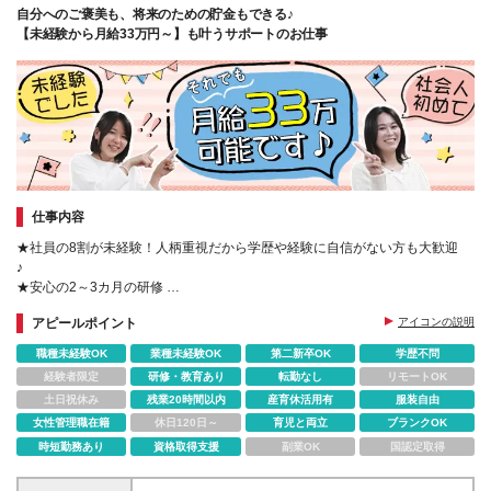
自分へのご褒美も、将来のための貯金もできる♪
【未経験から月給33万円～】も叶うサポートのお仕事
仕事内容
★社員の8割が未経験！人柄重視だから学歴や経験に自信がない方も大歓迎
♪
★安心の2～3カ月の研修
★手に職付けて長く働ける環境です♪
アピールポイント
アイコンの説明
★国家資格も取得できる無料サポートあり！
★服装･髪型･髪色自由
職種未経験OK
業種未経験OK
第二新卒OK
学歴不問
経験者限定
研修・教育あり
転勤なし
リモートOK
土日祝休み
残業20時間以内
産育休活用有
服装自由
女性管理職在籍
休日120日～
育児と両立
ブランクOK
時短勤務あり
資格取得支援
副業OK
国認定取得