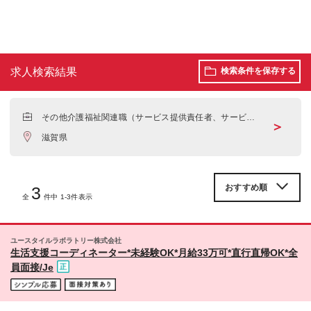
求人検索結果
検索条件を保存する
その他介護福祉関連職（サービス提供責任者、サービス
＞
管理責任者など）
滋賀県
3
全
件中 1-3件表示
ユースタイルラボラトリー株式会社
生活支援コーディネーター*未経験OK*月給33万可*直行直帰OK*全
員面接/Je