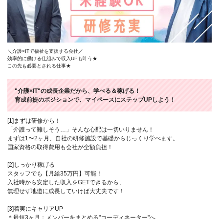
＼介護×ITで福祉を支援する会社／
効率的に働ける仕組みで収入UPも叶う★
この先も必要とされる仕事★
"介護×IT"の成長企業だから、学べる＆稼げる！
育成前提のポジションで、マイペースにステップUPしよう！
[1]まずは研修から！
「介護って難しそう…」そんな心配は一切いりません！
まずは1〜2ヶ月、自社の研修施設で基礎からじっくり学べます。
国家資格の取得費用も会社が全額負担！
[2]しっかり稼げる
スタッフでも【月給35万円】可能！
入社時から安定した収入をGETできるから、
無理せず地道に成長していけば大丈夫です！
[3]着実にキャリアUP
＊最短3ヶ月：メンバーをまとめる"コーディネーター"へ