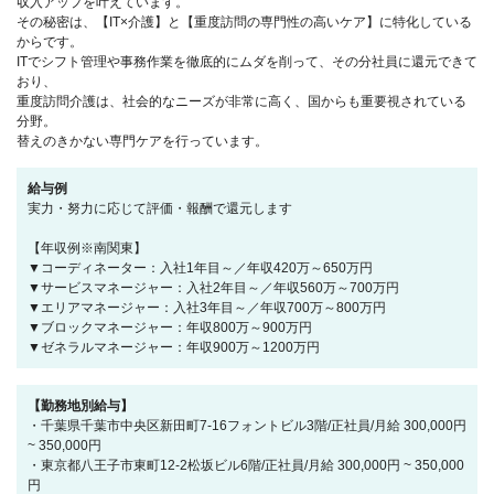
収入アップを叶えています。
その秘密は、【IT×介護】と【重度訪問の専門性の高いケア】に特化している
からです。
ITでシフト管理や事務作業を徹底的にムダを削って、その分社員に還元できて
おり、
重度訪問介護は、社会的なニーズが非常に高く、国からも重要視されている
分野。
替えのきかない専門ケアを行っています。
給与例
実力・努力に応じて評価・報酬で還元します
【年収例※南関東】
▼コーディネーター：入社1年目～／年収420万～650万円
▼サービスマネージャー：入社2年目～／年収560万～700万円
▼エリアマネージャー：入社3年目～／年収700万～800万円
▼ブロックマネージャー：年収800万～900万円
▼ゼネラルマネージャー：年収900万～1200万円
【勤務地別給与】
・千葉県千葉市中央区新田町7-16フォントビル3階/正社員/月給 300,000円
~ 350,000円
・東京都八王子市東町12-2松坂ビル6階/正社員/月給 300,000円 ~ 350,000
円