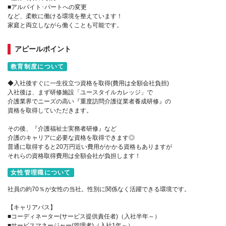
■アルバイト･パートへの変更
など、柔軟に働ける環境を整えています！
家庭と両立しながら働くことも可能です。
アピールポイント
教育制度について
◆入社後すぐに一生役立つ資格を取得(費用は全額会社負担)
入社後は、まず研修施設「ユースタイルカレッジ」で
介護業界でニーズの高い『重度訪問介護従業者養成研修』の
資格を取得していただきます。
その後、『介護福祉士実務者研修』など
介護のキャリアに必要な資格を取得できます◎
普通に取得すると20万円近い費用がかかる資格もありますが
それらの資格取得費用は全額会社が負担します！
女性管理職について
社員の約70％が女性の当社。性別に関係なく活躍できる環境です。
【キャリアパス】
■コーディネーター(サービス提供責任者)（入社半年～）
■サービスマネージャー(管理者)（入社1年～）