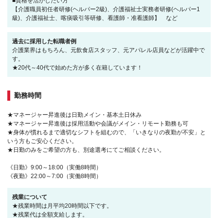
■資格を活かしたい方
【介護職員初任者研修(ヘルパー2級)、介護福祉士実務者研修(ヘルパー1
級)、介護福祉士、喀痰吸引等研修、看護師・准看護師】 など
過去に採用した転職者例
介護業界はもちろん、元飲食店スタッフ、元アパレル店員などが活躍中で
す。
★20代～40代で始めた方が多く在籍しています！
勤務時間
★マネージャー昇進後は日勤メイン・基本土日休み
★マネージャー昇進後は採用活動や会議がメイン・リモート勤務も可
★身体が慣れるまで適切なシフトを組むので、「いきなりの夜勤が不安」と
いう方もご安心ください。
★日勤のみをご希望の方も、別途選考にてご相談ください。
《日勤》9:00～18:00（実働8時間）
《夜勤》22:00～7:00（実働8時間）
残業について
★残業時間は月平均20時間以下です。
★残業代は全額支給します。