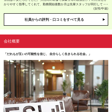
したい方や新しいことが好きな方にはぴったりの環境だと感じます。
かりやすく指導してくれて、勤務開始後数か月は先輩スタッフが同行してく
(女性/中途)
れるので、不安も徐々になくなり、最初抱いていた不安感も緊張感もすぐな
くなりました。 2か月ほどでほとんどの業務も慣れました！ 完全週休2日制
で、有休も取りやすく、育児との両立もしっかりできるので、安心して働け
社員からの評判・口コミをすべて見る
ています。
会社概要
「だれもが互いの可能性を信じ、 自分らしく生きられる社会。」