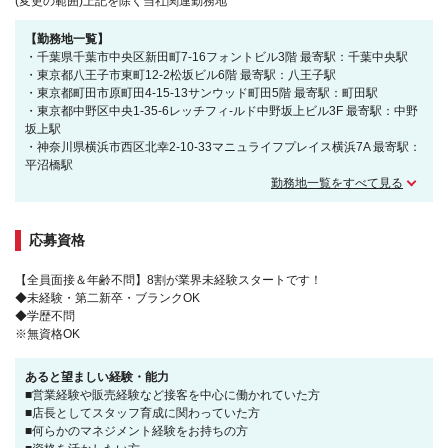
(変更の範囲)上記を除く当社関連勤務地
【勤務地一覧】
・千葉県千葉市中央区新田町7-16フォントビル3階 最寄駅：千葉中央駅
・東京都八王子市東町12-2松坂ビル6階 最寄駅：八王子駅
・東京都町田市原町田4-15-13サンウッド町田5階 最寄駅：町田駅
・東京都中野区中央1-35-6レッチフィ-ルド中野坂上ビル3F 最寄駅：中野
坂上駅
・神奈川県横浜市西区北幸2-10-33マニュライフプレイス横浜7A 最寄駅：
平沼橋駅
勤務地一覧をすべて見る
応募資格
【全員面接＆年齢不問】8割が業界未経験スタートです！
◆未経験・第二新卒・ブランクOK
◆学歴不問
※無資格OK
あると望ましい経験・能力
■営業経験や販売経験など接客を中心に働かれていた方
■店長としてスタッフ育成に関わっていた方
■何らかのマネジメント経験をお持ちの方