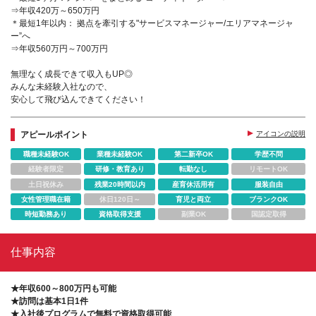
⇒年収420万～650万円
＊最短1年以内： 拠点を牽引する"サービスマネージャー/エリアマネージャ
ー”へ
⇒年収560万円～700万円
無理なく成長できて収入もUP◎
みんな未経験入社なので、
安心して飛び込んできてください！
アピールポイント
アイコンの説明
職種未経験OK
業種未経験OK
第二新卒OK
学歴不問
経験者限定
研修・教育あり
転勤なし
リモートOK
土日祝休み
残業20時間以内
産育休活用有
服装自由
女性管理職在籍
休日120日～
育児と両立
ブランクOK
時短勤務あり
資格取得支援
副業OK
国認定取得
仕事内容
★年収600～800万円も可能
★訪問は基本1日1件
★入社後プログラムで無料で資格取得可能