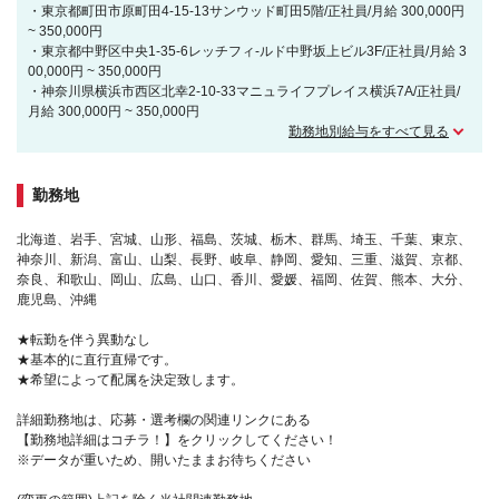
・東京都町田市原町田4-15-13サンウッド町田5階/正社員/月給 300,000円
~ 350,000円
・東京都中野区中央1-35-6レッチフィ-ルド中野坂上ビル3F/正社員/月給 3
00,000円 ~ 350,000円
・神奈川県横浜市西区北幸2-10-33マニュライフプレイス横浜7A/正社員/
月給 300,000円 ~ 350,000円
勤務地別給与をすべて見る
勤務地
北海道、岩手、宮城、山形、福島、茨城、栃木、群馬、埼玉、千葉、東京、
神奈川、新潟、富山、山梨、長野、岐阜、静岡、愛知、三重、滋賀、京都、
奈良、和歌山、岡山、広島、山口、香川、愛媛、福岡、佐賀、熊本、大分、
鹿児島、沖縄
★転勤を伴う異動なし
★基本的に直行直帰です。
★希望によって配属を決定致します。
詳細勤務地は、応募・選考欄の関連リンクにある
【勤務地詳細はコチラ！】をクリックしてください！
※データが重いため、開いたままお待ちください