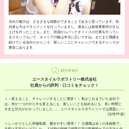
当社の魅力は、さまざまな経験ができることであると思っています。私
自身も今はマネジメントを行っていますし、過去には新規事業所の立ち
上げを行ったことも。また、現場からバックオフィスの仕事を行ってい
るスタッフもいて、キャリアの幅は本当に広いですね。まだまだ飛躍を
続けている会社だからこそ、新しいことにチャレンジできるチャンスが
豊富にあります。
ユースタイルラボラトリー株式会社
社員からの評判・口コミをチェック！
～変えること、チャレンジすることに寛容！～ 私がこれまでいた会社で
は、何か一つのやり方を変えるにも、新しいことを始めるにも、長い時間と
大きな労力がかかっていました…。 ユースタイルラボラトリーでは課題に対
(女性/中途)
する施策提案→意思決定→実行→検証のスピードがとても速く、常に変化の
ある状況がとても刺激的です。 自分がやってみたいと思ったことはもちろ
しっかりとした研修制度、働きやすい環境！！ 介護職は全くの未経験で、
ん、他の成長企業での成功事例なども積極的に取り入れることができ、成長
当初は不安だらけでした。 入社時の研修で痰吸引等の医療的ケアの方法も分