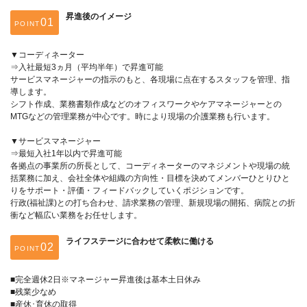
昇進後のイメージ
POINT
▼コーディネーター
⇒入社最短3ヵ月（平均半年）で昇進可能
サービスマネージャーの指示のもと、各現場に点在するスタッフを管理、指
導します。
シフト作成、業務書類作成などのオフィスワークやケアマネージャーとの
MTGなどの管理業務が中心です。時により現場の介護業務も行います。
▼サービスマネージャー
⇒最短入社1年以内で昇進可能
各拠点の事業所の所長として、コーディネーターのマネジメントや現場の統
括業務に加え、会社全体や組織の方向性・目標を決めてメンバーひとりひと
りをサポート・評価・フィードバックしていくポジションです。
行政(福祉課)との打ち合わせ、請求業務の管理、新規現場の開拓、病院との折
衝など幅広い業務をお任せします。
ライフステージに合わせて柔軟に働ける
POINT
■完全週休2日※マネージャー昇進後は基本土日休み
■残業少なめ
■産休･育休の取得