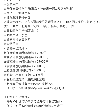
☆服装自由
☆居住支援特別手当(東京・神奈川一部エリアが対象)
☆マイカー通勤手当
☆運転免許取得手当
※運転免許がない方へ運転免許取得手当として15万円を支給（規定あり）
該当エリア：北海道、宮城、山形、新潟、長野、山梨
☆日勤特別手当(規定あり)
☆勤続手当 など
☆資格取得支援制度
☆資格手当
＜資格手当詳細＞
初任者研修:無資格給与＋7000円
実務者研修:無資格給与＋22000円
介護福祉士:無資格給与＋27000円
准看護師:無資格給与＋28000円
正看護師:無資格給与＋33000円
☆結婚・出産お祝金/1人1万円
☆受動喫煙対策：屋内原則禁煙
・初期費用会社負担等の移住支援あり
・U・Iターン転勤希望者への1年間の支援あり
【給与前払い制度あり】
・毎月25日までの申請で翌月の5日に支払い
・何度でも手数料無料で稼働分給与を申請可