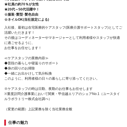
★社員の約70％が女性
★20代～50代活躍中！
☆服装･髪型･髪色自由
☆ネイルOK(当社規定による)
入社後、最初は在宅医療的ケアスタッフ(医療介護サポートスタッフ)としてご
活躍いただきます！
その後はコーディネーターやマネージャーとして利用者様やスタッフが快適
に過ごせるように、
お仕事をお任せします！
≪ケアスタッフの業務内容≫
◆普段の暮らしや寝返りのサポート
◆身の回りのお掃除
◆一緒にお出かけして気分転換
このように、利用者様の日々の暮らしに寄り添ってください。
※ケアスタッフの時は日勤、夜勤のお仕事もお任せします
※重度訪問介護事業において関東・甲信越エリアのシェアNo.1（ユースタイ
ルラボラトリー株式会社調べ）
（変更の範囲）上記業務を除く当社業務全般
仕事の魅力