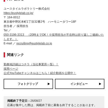
ユースタイルラボラトリー株式会社
https://eustylelab.co.jp/
〒 164-0012
東京都中野区本町1丁目32番2号 ハーモニータワー18F
担当者 ／ 採用担当
Tel ／
050-3196-3313 （20時までOK！※採用担当が不在時は折り返しご連絡いた
します。）
E-mail ／
recruiting@eustylelab.co.jp
関連リンク
勤務地詳細はコチラ（当社事業所一覧）！
採用ページ
公式YouTubeチャンネルはこちら！紹介動画を公開中！
フォトクリップ
インタビュー
掲載終了予定日：
26/08/27
応募が集中した際は、掲載終了前に募集を終了することがあります。