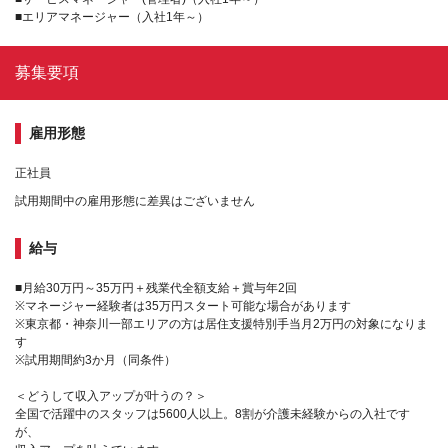
■エリアマネージャー（入社1年～）
募集要項
雇用形態
正社員
試用期間中の雇用形態に差異はございません
給与
■月給30万円～35万円＋残業代全額支給＋賞与年2回
※マネージャー経験者は35万円スタート可能な場合があります
※東京都・神奈川一部エリアの方は居住支援特別手当月2万円の対象になりま
す
※試用期間約3か月（同条件）
＜どうして収入アップが叶うの？＞
全国で活躍中のスタッフは5600人以上。8割が介護未経験からの入社です
が、