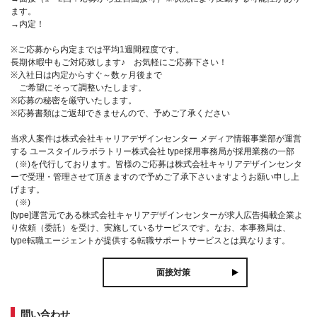
ます。
→内定！
※ご応募から内定までは平均1週間程度です。
長期休暇中もご対応致します♪ お気軽にご応募下さい！
※入社日は内定からすぐ～数ヶ月後まで
ご希望にそって調整いたします。
※応募の秘密を厳守いたします。
※応募書類はご返却できませんので、予めご了承ください
当求人案件は株式会社キャリアデザインセンター メディア情報事業部が運営
する ユースタイルラボラトリー株式会社 type採用事務局が採用業務の一部
（※)を代行しております。皆様のご応募は株式会社キャリアデザインセンタ
ーで受理・管理させて頂きますので予めご了承下さいますようお願い申し上
げます。
（※)
[type]運営元である株式会社キャリアデザインセンターが求人広告掲載企業よ
り依頼（委託）を受け、実施しているサービスです。なお、本事務局は、
type転職エージェントが提供する転職サポートサービスとは異なります。
面接対策
問い合わせ