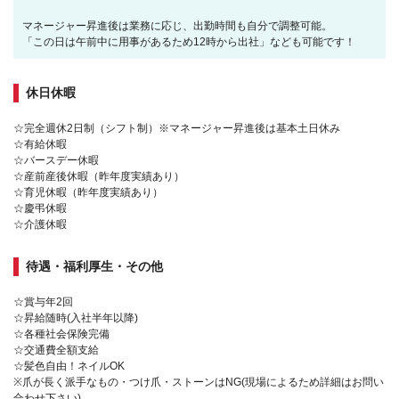
マネージャー昇進後は業務に応じ、出勤時間も自分で調整可能。
「この日は午前中に用事があるため12時から出社」なども可能です！
休日休暇
☆完全週休2日制（シフト制）※マネージャー昇進後は基本土日休み
☆有給休暇
☆バースデー休暇
☆産前産後休暇（昨年度実績あり）
☆育児休暇（昨年度実績あり）
☆慶弔休暇
☆介護休暇
待遇・福利厚生・その他
☆賞与年2回
☆昇給随時(入社半年以降)
☆各種社会保険完備
☆交通費全額支給
☆髪色自由！ネイルOK
※爪が長く派手なもの・つけ爪・ストーンはNG(現場によるため詳細はお問い
合わせ下さい)