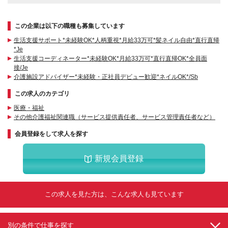
この企業は以下の職種も募集しています
生活支援サポート*未経験OK*人柄重視*月給33万可*髪ネイル自由*直行直帰
*Je
生活支援コーディネーター*未経験OK*月給33万可*直行直帰OK*全員面
接/Je
介護施設アドバイザー*未経験・正社員デビュー歓迎*ネイルOK*/Sb
この求人のカテゴリ
医療・福祉
その他介護福祉関連職（サービス提供責任者、サービス管理責任者など）
会員登録をして求人を探す
新規会員登録
この求人を見た方は、こんな求人も見ています
別の条件で仕事を探す