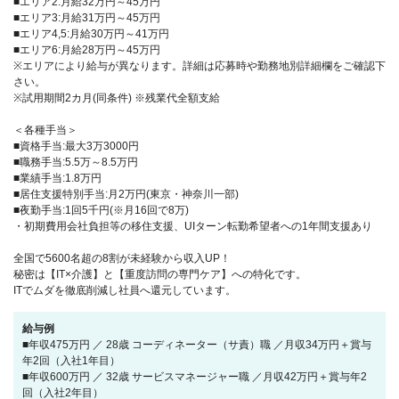
■エリア2:月給32万円～45万円
■エリア3:月給31万円～45万円
■エリア4,5:月給30万円～41万円
■エリア6:月給28万円～45万円
※エリアにより給与が異なります。詳細は応募時や勤務地別詳細欄をご確認下
さい。
※試用期間2カ月(同条件) ※残業代全額支給
＜各種手当＞
■資格手当:最大3万3000円
■職務手当:5.5万～8.5万円
■業績手当:1.8万円
■居住支援特別手当:月2万円(東京・神奈川一部)
■夜勤手当:1回5千円(※月16回で8万)
・初期費用会社負担等の移住支援、UIターン転勤希望者への1年間支援あり
全国で5600名超の8割が未経験から収入UP！
秘密は【IT×介護】と【重度訪問の専門ケア】への特化です。
ITでムダを徹底削減し社員へ還元しています。
給与例
■年収475万円 ／ 28歳 コーディネーター（サ責）職 ／月収34万円＋賞与
年2回（入社1年目）
■年収600万円 ／ 32歳 サービスマネージャー職 ／月収42万円＋賞与年2
回（入社2年目）