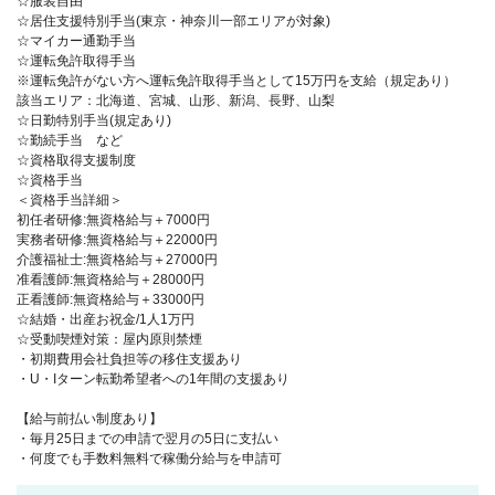
☆服装自由
☆居住支援特別手当(東京・神奈川一部エリアが対象)
☆マイカー通勤手当
☆運転免許取得手当
※運転免許がない方へ運転免許取得手当として15万円を支給（規定あり）
該当エリア：北海道、宮城、山形、新潟、長野、山梨
☆日勤特別手当(規定あり)
☆勤続手当 など
☆資格取得支援制度
☆資格手当
＜資格手当詳細＞
初任者研修:無資格給与＋7000円
実務者研修:無資格給与＋22000円
介護福祉士:無資格給与＋27000円
准看護師:無資格給与＋28000円
正看護師:無資格給与＋33000円
☆結婚・出産お祝金/1人1万円
☆受動喫煙対策：屋内原則禁煙
・初期費用会社負担等の移住支援あり
・U・Iターン転勤希望者への1年間の支援あり
【給与前払い制度あり】
・毎月25日までの申請で翌月の5日に支払い
・何度でも手数料無料で稼働分給与を申請可