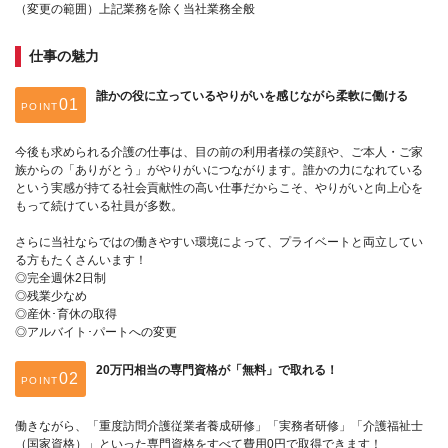
（変更の範囲）上記業務を除く当社業務全般
仕事の魅力
誰かの役に立っているやりがいを感じながら柔軟に働ける
POINT
今後も求められる介護の仕事は、目の前の利用者様の笑顔や、ご本人・ご家
族からの「ありがとう」がやりがいにつながります。誰かの力になれている
という実感が持てる社会貢献性の高い仕事だからこそ、やりがいと向上心を
もって続けている社員が多数。
さらに当社ならではの働きやすい環境によって、プライベートと両立してい
る方もたくさんいます！
◎完全週休2日制
◎残業少なめ
◎産休･育休の取得
◎アルバイト･パートへの変更
20万円相当の専門資格が「無料」で取れる！
POINT
働きながら、「重度訪問介護従業者養成研修」「実務者研修」「介護福祉士
（国家資格）」といった専門資格をすべて費用0円で取得できます！