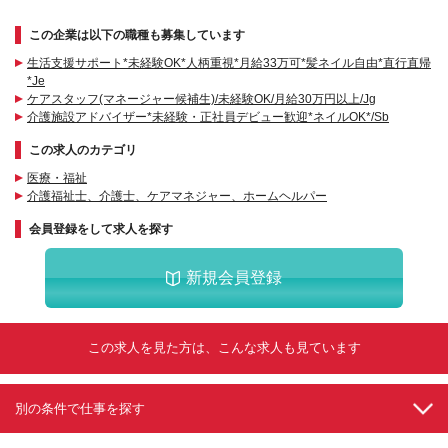
この企業は以下の職種も募集しています
生活支援サポート*未経験OK*人柄重視*月給33万可*髪ネイル自由*直行直帰
*Je
ケアスタッフ(マネージャー候補生)/未経験OK/月給30万円以上/Jg
介護施設アドバイザー*未経験・正社員デビュー歓迎*ネイルOK*/Sb
この求人のカテゴリ
医療・福祉
介護福祉士、介護士、ケアマネジャー、ホームヘルパー
会員登録をして求人を探す
新規会員登録
この求人を見た方は、こんな求人も見ています
別の条件で仕事を探す