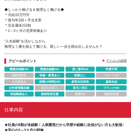
◆しっかり稼げる＆無理なく働ける◆
＊月給33万円可
＊賞与年2回＋手当充実
＊完全週休2日制
＊2～3ヶ月の充実研修あり
"人生経験"を活かしながら、
無理なく腰を据えて働ける、新しい一歩を踏み出しませんか？
アピールポイント
アイコンの説明
職種未経験OK
業種未経験OK
第二新卒OK
学歴不問
経験者限定
研修・教育あり
転勤なし
リモートOK
土日祝休み
残業20時間以内
産育休活用有
服装自由
女性管理職在籍
休日120日～
育児と両立
ブランクOK
時短勤務あり
資格取得支援
副業OK
国認定取得
仕事内容
★社員の8割が未経験！人柄重視だから学歴や経験に自信がない方も大歓迎♪
★安心の2～3カ月の研修