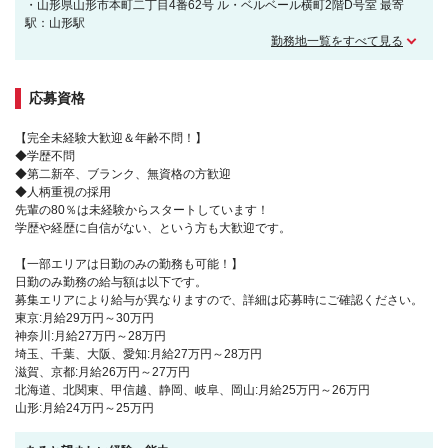
・山形県山形市本町二丁目4番62号 ル・ベルベール横町2階D号室 最寄
駅：山形駅
勤務地一覧をすべて見る
応募資格
【完全未経験大歓迎＆年齢不問！】
◆学歴不問
◆第二新卒、ブランク、無資格の方歓迎
◆人柄重視の採用
先輩の80％は未経験からスタートしています！
学歴や経歴に自信がない、という方も大歓迎です。
【一部エリアは日勤のみの勤務も可能！】
日勤のみ勤務の給与額は以下です。
募集エリアにより給与が異なりますので、詳細は応募時にご確認ください。
東京:月給29万円～30万円
神奈川:月給27万円～28万円
埼玉、千葉、大阪、愛知:月給27万円～28万円
滋賀、京都:月給26万円～27万円
北海道、北関東、甲信越、静岡、岐阜、岡山:月給25万円～26万円
山形:月給24万円～25万円