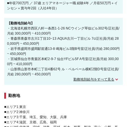
■年収700万円 ／ 37歳 エリアマネージャー職 経験4年 ／月収50万円＋イ
ンセン＋賞与年2回（入社4年目）
【勤務地別給与】
・北海道札幌市西区八軒一条西1-1-26 NCウイング琴似ビル302号/正社員/
月給 300,000円 ~ 410,000円
・青森県青森市古川1丁目10−13 AQUA古川一丁目ビル 7c/正社員/月給 28
0,000円 ~ 450,000円
・岩手県盛岡市盛岡駅前通13-8 鳴海ビル3階B号室/正社員/月給 280,000円
~ 450,000円
・宮城県仙台市青葉区本町2-9-7 仙台YFビル5F A号室/正社員/月給 300,00
0円 ~ 410,000円
・山形県山形市本町二丁目4番62号 ル・ベルベール横町2階D号室/正社員/
月給 280,000円 ~ 450,000円
勤務地別給与をすべて見る
勤務地
■エリア1:東京
■エリア2:神奈川
■エリア3:千葉、埼玉、愛知、大阪、兵庫
■エリア4:滋賀、京都、広島、福岡