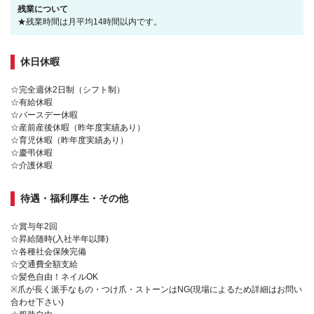
残業について
★残業時間は月平均14時間以内です。
休日休暇
☆完全週休2日制（シフト制）
☆有給休暇
☆バースデー休暇
☆産前産後休暇（昨年度実績あり）
☆育児休暇（昨年度実績あり）
☆慶弔休暇
☆介護休暇
待遇・福利厚生・その他
☆賞与年2回
☆昇給随時(入社半年以降)
☆各種社会保険完備
☆交通費全額支給
☆髪色自由！ネイルOK
※爪が長く派手なもの・つけ爪・ストーンはNG(現場によるため詳細はお問い
合わせ下さい)