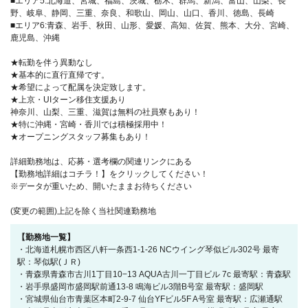
■エリア5:北海道、宮城、福島、茨城、栃木、群馬、新潟、富山、山梨、長
野、岐阜、静岡、三重、奈良、和歌山、岡山、山口、香川、徳島、長崎
■エリア6:青森、岩手、秋田、山形、愛媛、高知、佐賀、熊本、大分、宮崎、
鹿児島、沖縄
★転勤を伴う異動なし
★基本的に直行直帰です。
★希望によって配属を決定致します。
★上京・UIターン移住支援あり
神奈川、山梨、三重、滋賀は無料の社員寮もあり！
★特に沖縄・宮崎・香川では積極採用中！
★オープニングスタッフ募集もあり！
詳細勤務地は、応募・選考欄の関連リンクにある
【勤務地詳細はコチラ！】をクリックしてください！
※データが重いため、開いたままお待ちください
(変更の範囲)上記を除く当社関連勤務地
【勤務地一覧】
・北海道札幌市西区八軒一条西1-1-26 NCウイング琴似ビル302号 最寄
駅：琴似駅(ＪＲ)
・青森県青森市古川1丁目10−13 AQUA古川一丁目ビル 7c 最寄駅：青森駅
・岩手県盛岡市盛岡駅前通13-8 鳴海ビル3階B号室 最寄駅：盛岡駅
・宮城県仙台市青葉区本町2-9-7 仙台YFビル5F A号室 最寄駅：広瀬通駅