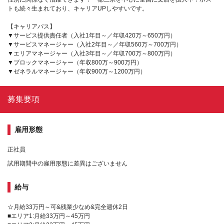
トも続々生まれており、キャリアUPしやすいです。
【キャリアパス】
▼サービス提供責任者（入社1年目～／年収420万～650万円）
▼サービスマネージャー（入社2年目～／年収560万～700万円）
▼エリアマネージャー（入社3年目～／年収700万～800万円）
▼ブロックマネージャー（年収800万～900万円）
▼ゼネラルマネージャー（年収900万～1200万円）
募集要項
雇用形態
正社員
試用期間中の雇用形態に差異はございません
給与
☆月給33万円～可&残業少なめ&完全週休2日
■エリア1:月給33万円～45万円