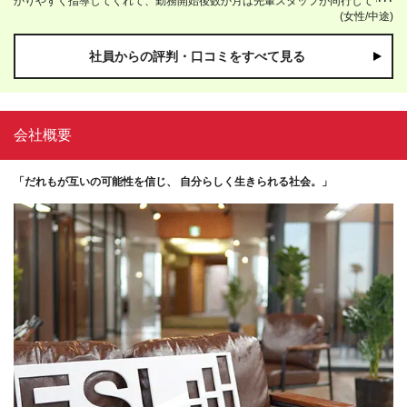
かりやすく指導してくれて、勤務開始後数か月は先輩スタッフが同行してく
(女性/中途)
れるので、不安も徐々になくなり、最初抱いていた不安感も緊張感もすぐな
くなりました。 2か月ほどでほとんどの業務も慣れました！ 完全週休2日制
で、有休も取りやすく、育児との両立もしっかりできるので、安心して働け
社員からの評判・口コミをすべて見る
ています。
会社概要
「だれもが互いの可能性を信じ、 自分らしく生きられる社会。」