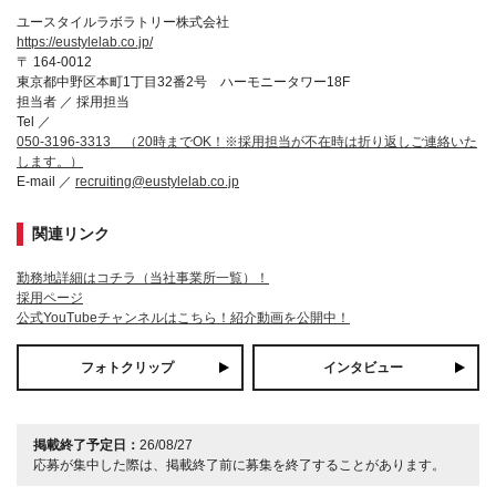
ユースタイルラボラトリー株式会社
https://eustylelab.co.jp/
〒 164-0012
東京都中野区本町1丁目32番2号 ハーモニータワー18F
担当者 ／ 採用担当
Tel ／
050-3196-3313 （20時までOK！※採用担当が不在時は折り返しご連絡いた
します。）
E-mail ／
recruiting@eustylelab.co.jp
関連リンク
勤務地詳細はコチラ（当社事業所一覧）！
採用ページ
公式YouTubeチャンネルはこちら！紹介動画を公開中！
フォトクリップ
インタビュー
掲載終了予定日：
26/08/27
応募が集中した際は、掲載終了前に募集を終了することがあります。