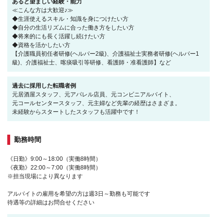
あると望ましい経験・能力
≪こんな方は大歓迎♪≫
◆生涯使えるスキル・知識を身につけたい方
◆自分の生活リズムに合った働き方をしたい方
◆将来的にも長く活躍し続けたい方
◆資格を活かしたい方
【介護職員初任者研修(ヘルパー2級)、介護福祉士実務者研修(ヘルパー1
級)、介護福祉士、喀痰吸引等研修、看護師・准看護師】など
過去に採用した転職者例
元居酒屋スタッフ、元アパレル店員、元コンビニアルバイト、
元コールセンタースタッフ、元主婦など先輩の経歴はさまざま。
未経験からスタートしたスタッフも活躍中です！
勤務時間
《日勤》9:00～18:00（実働8時間）
《夜勤》22:00～7:00（実働8時間）
※担当現場により異なります
アルバイトの雇用を希望の方は週3日～勤務も可能です
待遇等の詳細はお問合せください