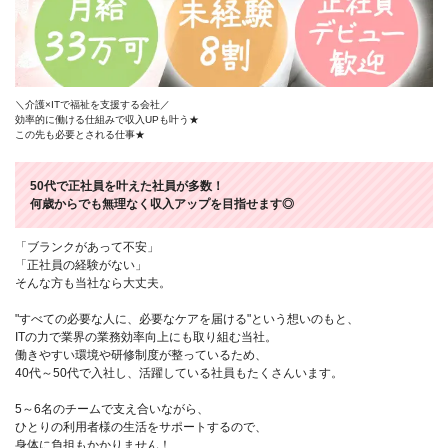
＼介護×ITで福祉を支援する会社／
効率的に働ける仕組みで収入UPも叶う★
この先も必要とされる仕事★
50代で正社員を叶えた社員が多数！
何歳からでも無理なく収入アップを目指せます◎
「ブランクがあって不安」
「正社員の経験がない」
そんな方も当社なら大丈夫。
"すべての必要な人に、必要なケアを届ける"という想いのもと、
ITの力で業界の業務効率向上にも取り組む当社。
働きやすい環境や研修制度が整っているため、
40代～50代で入社し、活躍している社員もたくさんいます。
5～6名のチームで支え合いながら、
ひとりの利用者様の生活をサポートするので、
身体に負担もかかりません！