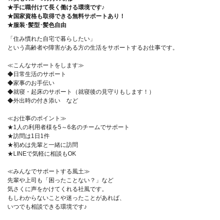
★手に職付けて長く働ける環境です♪
★国家資格も取得できる無料サポートあり！
★服装･髪型･髪色自由
「住み慣れた自宅で暮らしたい」
という高齢者や障害がある方の生活をサポートするお仕事です。
≪こんなサポートをします≫
◆日常生活のサポート
◆家事のお手伝い
◆就寝・起床のサポート（就寝後の見守りもします！）
◆外出時の付き添い など
≪お仕事のポイント≫
★1人の利用者様を5～6名のチームでサポート
★訪問は1日1件
★初めは先輩と一緒に訪問
★LINEで気軽に相談もOK
≪みんなでサポートする風土≫
先輩や上司も「困ったことない？」など
気さくに声をかけてくれる社風です。
もしわからないことや迷ったことがあれば、
いつでも相談できる環境です♪