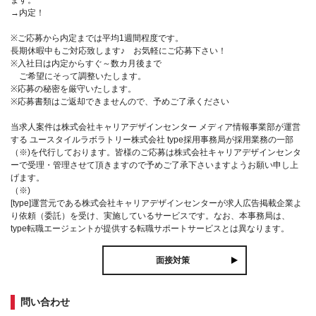
ます。
→内定！
※ご応募から内定までは平均1週間程度です。
長期休暇中もご対応致します♪ お気軽にご応募下さい！
※入社日は内定からすぐ～数カ月後まで
ご希望にそって調整いたします。
※応募の秘密を厳守いたします。
※応募書類はご返却できませんので、予めご了承ください
当求人案件は株式会社キャリアデザインセンター メディア情報事業部が運営
する ユースタイルラボラトリー株式会社 type採用事務局が採用業務の一部
（※)を代行しております。皆様のご応募は株式会社キャリアデザインセンタ
ーで受理・管理させて頂きますので予めご了承下さいますようお願い申し上
げます。
（※)
[type]運営元である株式会社キャリアデザインセンターが求人広告掲載企業よ
り依頼（委託）を受け、実施しているサービスです。なお、本事務局は、
type転職エージェントが提供する転職サポートサービスとは異なります。
面接対策
問い合わせ