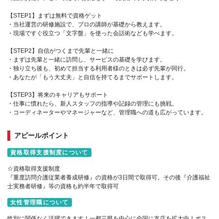
【STEP1】まずは無料で資格ゲット
・当社運営の研修施設で、プロの講師が基礎から教えます。
・現場ですぐ役立つ「文字盤」を使った会話術なども学べます。
【STEP2】自信がつくまで先輩と一緒に
・まずは先輩と一緒に訪問し、サービスの基礎を学びます。
・独り立ち後も、初めて担当する利用者様のときは必ず先輩が同行。
・あなたが「もう大丈夫」と自信を持てるまでサポートします。
【STEP3】将来のキャリアもサポート
・仕事に慣れたら、新人スタッフの指導や記録の管理にも挑戦。
・コーディネーターやマネージャーなど、管理職への道も広がっています。
アピールポイント
資格取得支援制度について
☆資格取得支援制度
『重度訪問介護従業者養成研修』の資格が3日間で取得可。その後『介護福祉
士実務者研修』等の資格も約半年で取得可
女性管理職について
性別に関係なく活躍できます！一都三県を中心に全国に支店を拡大中！ポス