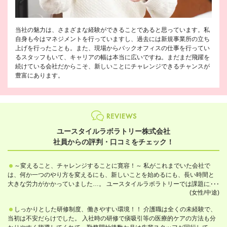
当社の魅力は、さまざまな経験ができることであると思っています。私
自身も今はマネジメントを行っていますし、過去には新規事業所の立ち
上げを行ったことも。また、現場からバックオフィスの仕事を行ってい
るスタッフもいて、キャリアの幅は本当に広いですね。まだまだ飛躍を
続けている会社だからこそ、新しいことにチャレンジできるチャンスが
豊富にあります。
ユースタイルラボラトリー株式会社
社員からの評判・口コミをチェック！
～変えること、チャレンジすることに寛容！～ 私がこれまでいた会社で
は、何か一つのやり方を変えるにも、新しいことを始めるにも、長い時間と
大きな労力がかかっていました…。 ユースタイルラボラトリーでは課題に対
(女性/中途)
する施策提案→意思決定→実行→検証のスピードがとても速く、常に変化の
ある状況がとても刺激的です。 自分がやってみたいと思ったことはもちろ
しっかりとした研修制度、働きやすい環境！！ 介護職は全くの未経験で、
ん、他の成長企業での成功事例なども積極的に取り入れることができ、成長
当初は不安だらけでした。 入社時の研修で痰吸引等の医療的ケアの方法も分
したい方や新しいことが好きな方にはぴったりの環境だと感じます。