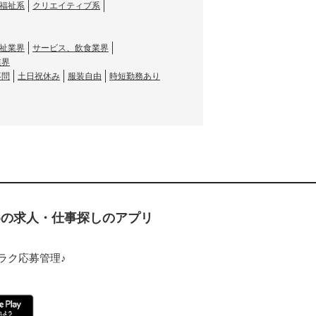
福祉系
クリエイティブ系
祉業界
サービス、飲食業界
業界
不問
土日祝休み
服装自由
時短勤務あり
ための求人・仕事探しのアプリ
ラク応募管理♪