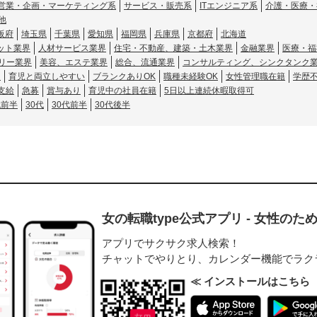
営業・企画・マーケティング系
サービス・販売系
ITエンジニア系
介護・医療・
他
阪府
埼玉県
千葉県
愛知県
福岡県
兵庫県
京都府
北海道
ット業界
人材サービス業界
住宅・不動産、建築・土木業界
金融業界
医療・福
リー業界
美容、エステ業界
総合、流通業界
コンサルティング、シンクタンク
し
育児と両立しやすい
ブランクありOK
職種未経験OK
女性管理職在籍
学歴
支給
急募
賞与あり
育児中の社員在籍
5日以上連続休暇取得可
代前半
30代
30代前半
30代後半
女の転職type公式アプリ - 女性の
アプリでサクサク求人検索！
チャットでやりとり、カレンダー機能でラク
≪ インストールはこちら