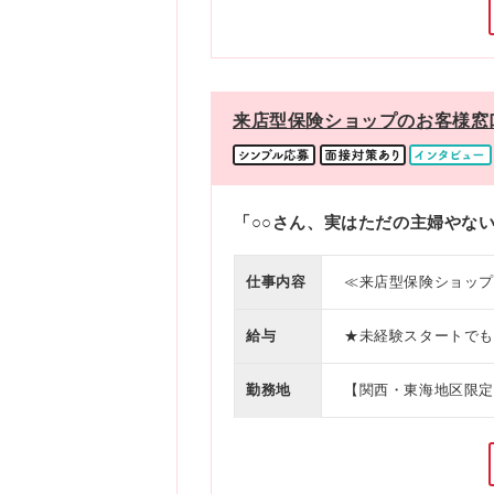
手当支給＞ ・FP2級：1万円／月 ・
阪、ららぽーと堺、高
年目（基礎を身につける
都ファミリー 【兵庫
万円 ▼店長代理（マネ
エリア】 リソラ大府、名
0万円 頑張り次
ださい ※アクセスは
来店型保険ショップのお客様窓口
設がメインなのでアクセス◎！） 
囲)上記を除く当社関連勤務地 ※入
オンライン（Zoom
「○○さん、実はただの主婦やな
仕事内容
≪来店型保険ショップ
場で、1年間手厚くサ
きやすさ＋年2回賞与
給与
★未経験スタートでも安心の固定給！
※残業代は別途全額支給
円、入社4～6ヶ月目：月給22万
勤務地
【関西・東海地区限定
与年2回 ・ホスピタ
す。 ※お住まいの地域や
力して店舗を盛り上げる社風です） 【あなたの成長が収
梅田ドーチカ、カリー
手当支給＞ ・FP2級：1万円／月 ・
阪、ららぽーと堺、高