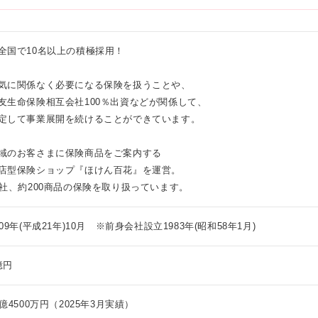
期間） 年収300万円 ▼入社2年目（店舗の主力として活躍！） 年収375
エリア】 三宮駅前、阪急西宮ガーデンズ、オアシスタウン伊丹鴻池 【愛
ジメントの補佐へ） 年収520万円 ▼店長（店舗運営のトップへ） 年収6
駅サンロード ------------- ※具体的な勤務地は【詳細・交通】欄をご覧
第で、確かな高収入を目指せる環境が整っています！
各店舗により異なります。詳細はHPよりご覧ください！（駅チカの商業施
全国で10名以上の積極採用！
https://www.hokenhyakka.com/shop/ ------------- ※(変更の範
社後1年間の新人研修あり ＜研修開催地＞ 大阪(本町)または
気に関係なく必要になる保険を扱うことや、
）他となります。
友生命保険相互会社100％出資などが関係して、
定して事業展開を続けることができています。
域のお客さまに保険商品をご案内する
店型保険ショップ『ほけん百花』を運営。
4社、約200商品の保険を取り扱っています。
009年(平成21年)10月 ※前身会社設立1983年(昭和58年1月)
億円
8億4500万円（2025年3月実績）