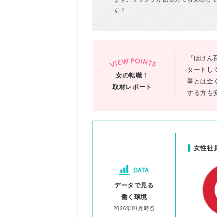
す！
『ほけん
タートし
女の転職！
事とは全
取材レポート
する方も
女性社
データで見る
働く環境
2026年01月時点