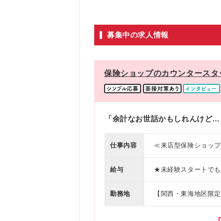
募集中の求人情報
保険ショップのカウンタースタッ
「余計なお世話かもしれんけど…
仕事内容
≪来店型保険ショップ
から保険知識をGET 
給与
★未経験スタートでも安心の固定給！
※残業代は別途全額支給
円、入社4～6ヶ月目：月給22万
勤務地
【関西・東海地区限定
与年2回 ・ホスピタ
す。 ※お住まいの地域や
力して店舗を盛り上げる社風です） 【あなたの成長が収
梅田ドーチカ、カリー