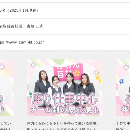
90名（2025年1月現在）
表取締役社長 貴船 正憲
tps://www.izumi-ld.co.jp/
躍してい
体力にも心にもゆとりを持って働ける環境。
子育て
て働けま
困ったときはみんなで支え合う社風です！
発的な