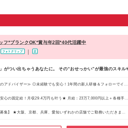
フ*ブランクOK*賞与年2回*40代活躍中
｜
」がつい出ちゃうあなたに。 その“おせっかい”が最強のスキル
のアドバイザー≫ ◎未経験でも安心！1年間の新人研修＆フォローでイチ
◎定着率88.2％！安心して長く働ける環境 ◎年2回の賞与で頑張りを還元
月収29.4万円も叶う★ 月給：23万7,000円以上＋各種手当
、昇給あり ※試用期間6ヶ月あり（入社1～3ヶ月目：月給22万3,000
8,000円／その他待遇差異なし） 【充実のボーナス制度】 ・賞
募集】 ★大阪、京都、兵庫、愛知いずれかの店舗でご勤務いただきま
リティ実践支給金年4回 （店舗実績に応じてスタッフ全員に支給！全員で協
希望を考慮 └U・Iターン歓迎！勤務地は希望を考慮◎ 【大阪エリア】
入に直結します！】 ＜資格取得で毎月
ノ江坂、デュー阪急山田、ららぽーと門真、くずはモール、フレスポ東