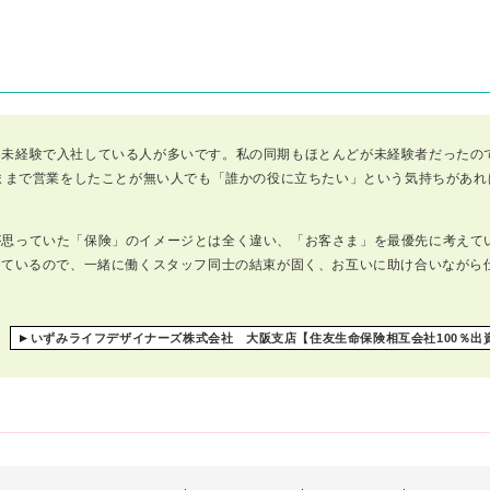
界未経験で入社している人が多いです。私の同期もほとんどが未経験者だったの
ままで営業をしたことが無い人でも「誰かの役に立ちたい」という気持ちがあれ
会いがあり、今も毎日楽しく仕事をすることができています。
が思っていた「保険」のイメージとは全く違い、「お客さま」を最優先に考えて
れているので、一緒に働くスタッフ同士の結束が固く、お互いに助け合いながら
いずみライフデザイナーズ株式会社 大阪支店【住友生命保険相互会社100％出