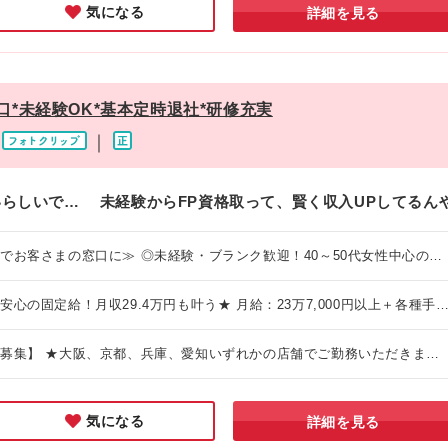
気になる
詳細を見る
FP1級：3万円／月 ＜キャリアと年収のイメージ＞ ▼入社1
島屋泉北、ららぽーと和泉、カナートモール和泉府中 【京都エリア】 京
期間） 年収300万円 ▼入社2年目（店舗の主力として活躍！） 年収375
エリア】 三宮駅前、阪急西宮ガーデンズ、オアシスタウン伊丹鴻池 【愛
ジメントの補佐へ） 年収520万円 ▼店長（店舗運営のトップへ） 年収6
駅サンロード ------------- ※具体的な勤務地は【詳細・交通】欄をご覧
第で、確かな高収入を目指せる環境が整っています！
各店舗により異なります。詳細はHPよりご覧ください！（駅チカの商業施
*未経験OK*基本定時退社*研修充実
https://www.hokenhyakka.com/shop/ ------------- ※(変更の範
社後1年間の新人研修あり ＜研修開催地＞ 大阪(本町)または
｜
）他となります。
いらしいで… 未経験からFP資格取って、賢く収入UPしてるん
でお客さまの窓口に≫ ◎未経験・ブランク歓迎！40～50代女性中心の職
ポート ◎平日休みの柔軟シフトでプライベートと両立 ◎定着率88.2％の
月収29.4万円も叶う★ 月給：23万7,000円以上＋各種手当
、昇給あり ※試用期間6ヶ月あり（入社1～3ヶ月目：月給22万3,000
8,000円／その他待遇差異なし） 【充実のボーナス制度】 ・賞
募集】 ★大阪、京都、兵庫、愛知いずれかの店舗でご勤務いただきま
リティ実践支給金年4回 （店舗実績に応じてスタッフ全員に支給！全員で協
希望を考慮 └U・Iターン歓迎！勤務地は希望を考慮◎ 【大阪エリア】
入に直結します！】 ＜資格取得で毎月
ノ江坂、デュー阪急山田、ららぽーと門真、くずはモール、フレスポ東
気になる
詳細を見る
FP1級：3万円／月 ＜キャリアと年収のイメージ＞ ▼入社1
島屋泉北、ららぽーと和泉、カナートモール和泉府中 【京都エリア】 京