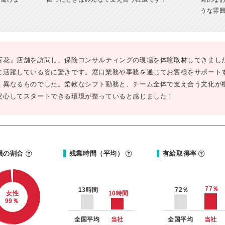
うな雰
百花』店舗を訪問し、保険コンサルティングの現場を体験取材してきました
て活躍している姿に驚きです。窓口業務や事務を通じてお客様をサポート
く異なるものでした。柔軟なシフト勤務と、チーム全体で支え合う文化が
安心してスタートできる環境が整っていると感じました！
員の割合
残業時間（平均）
有給取得率
77
％
13
時間
72
％
10
時間
女性
99
％
全国平均
当社
全国平均
当社