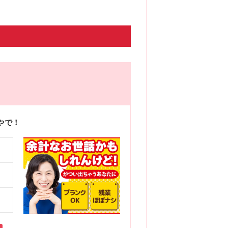
やで！
大