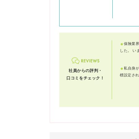
保険業
した。 い
まとの出
私自身
社員からの評判・
標設定さ
口コミをチェック！