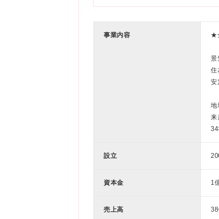
年目（基礎を身につける
都ファミリー 【兵庫
万円 ▼店長代理（マネ
エリア】 リソラ大府、名
0万円 頑張り次
ださい ※アクセスは
事業内容
★
設がメインなのでアクセス◎！） 
囲)上記を除く当社関連勤務地 ※入
景
オンライン（Zoom
住
安
地
来
3
設立
2
資本金
1
売上高
3