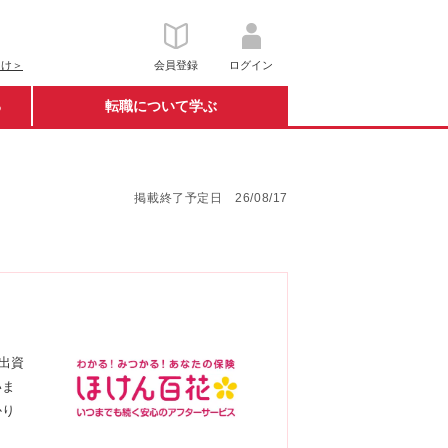
向け＞
会員登録
ログイン
る
転職について学ぶ
掲載終了予定日 26/08/17
出資
いま
かり