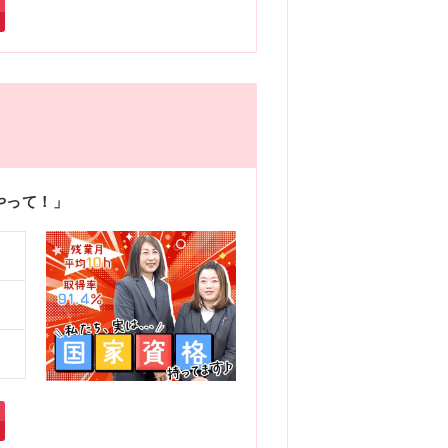
知
7
く
やって！」
働
大