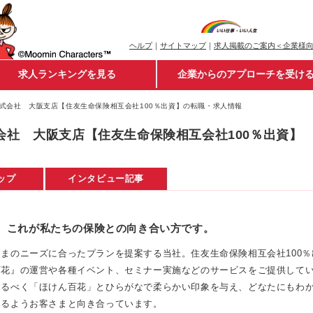
ヘルプ
｜
サイトマップ
｜
求人掲載のご案内＜企業様
求人ランキングを見る
企業からのアプローチを受け
式会社 大阪支店【住友生命保険相互会社100％出資】の転職・求人情報
会社 大阪支店【住友生命保険相互会社100％出資】
ップ
インタビュー記事
く。これが私たちの保険との向き合い方です。
まのニーズに合ったプランを提案する当社。住友生命保険相互会社100％
百花』の運営や各種イベント、セミナー実施などのサービスをご提供して
するべく「ほけん百花」とひらがなで柔らかい印象を与え、どなたにもわ
えるようお客さまと向き合っています。