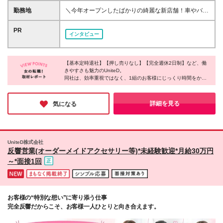
ピッタリです！／ ★人と話すことが好きな方 ★誰か
ィブ＋残業代全額支給 ※経験・スキルを考慮の上、決
勤務地
＼今年オープンしたばかりの綺麗な新店舗！車やバイ
に喜んでもらえる仕事がしたい方 ★頑張った分しっ
定します。 ※試用期間3ヶ月間あり。給与は月給25万
ク通勤もOK／ ★転勤は一切ありません ★「新宿御苑
かり評価されたい方 ★オンオフのメリハリをつけて
円～＋インセンティブとなります。その他待遇に差異
前駅」から徒歩5分 東京都新宿区新宿1-28-3 TSG御苑
PR
働きたい方 ★チームワークを大切にできる方 ★未経
インタビュー
はありません ★お客様へ寄り添った結果、収入アッ
ビル2階 ※(変更の範囲)上記を除く当社関連勤務地
験から新しいことにチャレンジしたい方 ★オシャレ
プを実現している先輩が多数！ ・月4件成約で約28万
やアクセサリーが好きな方
円のインセンティブ支給実績あり ・未経験入社1年目
の平均年収700万円 ・1年目で年収1000万円超を実現
【基本定時退社】【押し売りなし】【完全週休2日制】など、働
きやすさも魅力のUniteD。
した先輩も活躍中 ・入社2ヶ月目までに全員がインセ
同社は、効率重視ではなく、1組のお客様にじっくり時間をかけ
ンティブを獲得 当社では、お客様一人ひとりに丁寧
て寄り添うスタイル。お客様の想いを丁寧に汲み取り、理想の一
に向き合う姿勢を大切にしています。 そのため、成
品を一緒につくり上げることを大切にしているそうです！だから
果だけではなく日々の頑張りや成長もしっかり評価。
こそ、「想像以上の仕上がりです」といった嬉しい言葉をいただ
詳細を見る
気になる
お客様に寄り添った提案が収入アップにつながる環境
けることもあるよう。接客の本当の楽しさを実感したい方に、ぜ
ひおすすめしたい企業です♪
です。 社員の中には入社8ヶ月目で前職の年収を超え
た先輩も。 また評価基準が明確で、成果はポジショ
ンにも直結します。 最短3ヶ月で【主任】へ昇格した
UniteD株式会社
先輩や最短1年で【課長】へ昇格した先輩もいます。
反響営業(オーダーメイドアクセサリー等)*未経験歓迎*月給30万円
◎課長になると家賃半額補助制度が適用！ 家賃半額
～*面接1回
補助制度を活用して憧れのタワーマンションに住むこ
とも・・！
お客様の“特別な想い”に寄り添う仕事
完全反響だからこそ、お客様一人ひとりと向き合えます。