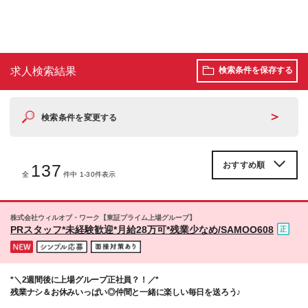
求人検索結果
検索条件を保存する
＞
検索条件を変更する
137
全
件中 1-30件表示
株式会社ウィルオブ・ワーク【東証プライム上場グループ】
PRスタッフ*未経験歓迎*月給28万可*残業少なめ/SAMOO608
*＼2週間後に上場グループ正社員？！／*
残業ナシ＆お休みいっぱい◎仲間と一緒に楽しい毎日を送ろう♪