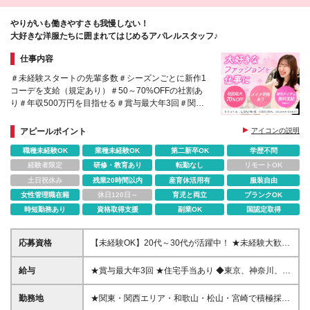
やりがいも働きやすさも我慢しない！
大好きな洋服たちに囲まれてはじめるアパレルスタッフ♪
仕事内容
＃未経験スタートの先輩多数＃シーズンごとに新作1
コーデを支給（規定あり）＃50～70%OFFの社割あ
り＃年収500万円を目指せる＃賞与最大年3回＃関
東・関西エリア・和歌山・松山・宮崎で積極募集中！
アピールポイント
アイコンの説明
職種未経験OK
業種未経験OK
第二新卒OK
学歴不問
経験者限定
研修・教育あり
転勤なし
リモートOK
土日祝休み
残業20時間以内
産育休活用有
服装自由
女性管理職在籍
休日120日～
育児と両立
ブランクOK
時短勤務あり
資格取得支援
副業OK
国認定取得
応募資格
【未経験OK】20代～30代が活躍中！ ★未経験大歓迎
★学歴不問 知識ゼロでも充実した研修制度があるた
め、 イチからスキルを習得できる環境です ＼こんな
給与
★賞与最大年3回 ★住宅手当あり ◆東京、神奈川、千
方にピッタリ／ ◆ファッションが好きな方 ◆人の相
葉、埼玉 経験者:月給30万円～40万円 未経験:月給24
談に乗るのが好きな方 ◆話すのが好き・明るくコミ
万3,800円～40万円 ◆大阪 経験者:月給25万円～35万
勤務地
★関東・関西エリア・和歌山・松山・宮崎で積極採用
ュニケーションが取れる方
円 未経験:月給23万3,500円～35万円 ◆愛知・岐阜・