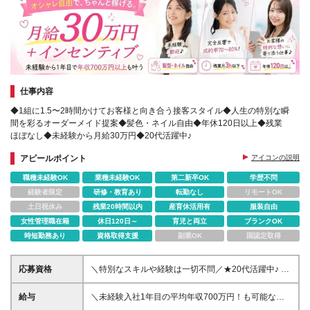
仕事内容
◆1組に1.5〜2時間かけてお客様と向き合う接客スタイル◆人生の特別な瞬
間を彩るオーダーメイド提案◆髪色・ネイル自由◆年休120日以上◆残業
ほぼなし◆未経験から月給30万円◆20代活躍中♪
アピールポイント
アイコンの説明
職種未経験OK
業種未経験OK
第二新卒OK
学歴不問
経験者限定
研修・教育あり
転勤なし
リモートOK
土日祝休み
残業20時間以内
産育休活用有
服装自由
女性管理職在籍
休日120日～
育児と両立
ブランクOK
時短勤務あり
資格取得支援
副業OK
国認定取得
応募資格
＼特別なスキルや経験は一切不問／★20代活躍中♪ ◆
未経験・第二新卒歓迎 ◆学歴不問 ◆ブランクOK 今回
の採用では人柄を重視しています。 あなたの素直な
給与
＼未経験入社1年目の平均年収700万円！も可能な評
気持ちをぜひアピールしてください！ ＼こんな方に
価制度／ ◆月給30万円以上＋賞与年2回＋インセンテ