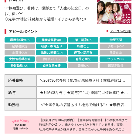
⇒https://www.loulouwilloughby.com/shop/
'+°振袖選び、着付け、撮影まで「人生の記念日」の
お手伝い'+°
◇先輩の9割が未経験から活躍！イチから多彩なスキ
ルが身につきます◎
◇1組に2～3時間。じっくりお客様と向き合う＜感動
アピールポイント
アイコンの説明
幸福クリエイター＞
職種未経験OK
業種未経験OK
第二新卒OK
学歴不問
経験者限定
研修・教育あり
転勤なし
リモートOK
土日祝休み
残業20時間以内
産育休活用有
服装自由
女性管理職在籍
休日120日～
育児と両立
ブランクOK
時短勤務あり
資格取得支援
副業OK
国認定取得
応募資格
＼20代30代多数！95%が未経験入社！前職経験は関
係なし♪／ ■学歴不問 ■未経験・第二新卒歓迎！ 今ま
での経験や特別なスキルは一切問いません。 新人の
給与
★月給30万円可 ★賞与(年4回) ※部門目標達成時 ★チ
サポート体制が充実しており、 前職経験・年齢に関
ームの成果による手当あり！ ┗最大12万4千円／平均
係なくチャレンジいただけます。
5.4万円 ┗個人ノルマはありません。店舗(チーム)成
勤務地
＜*全国各地の店舗あり！地元で働ける*＞ ★勤務店舗
果により手当が算出されます。 *全国総合職 月給22万
はご自宅からの距離を考慮いたします
円〜(4年制大学以上は月給24万〜)+残業代+チーム成
果による手当（残業代との差額を支給） ※全国異動可
【残業月平均10時間以内】【連休取得可能◎】【小学校卒業まで
時短利用OK】と、働きやすい仕組みを整えている同社。実際、
能な方 *エリア限定職 月給21万円～(4年制大学以上は
社員の声や希望が採用され、全店に広がった事例もあるのだと
月給23万～)+残業代+チーム成果による手当（残業代
か！このように一人ひとりの意見を聞き、環境を整えてくれるか