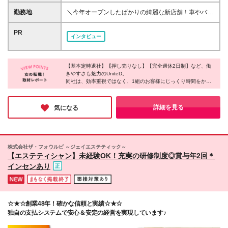
も可能／ ◆月給30万円以上＋賞与年2回＋インセンテ
ピッタリです！／ ★人と話すことが好きな方 ★誰か
ィブ＋残業代全額支給 ※経験・スキルを考慮の上、決
勤務地
＼今年オープンしたばかりの綺麗な新店舗！車やバイ
に喜んでもらえる仕事がしたい方 ★頑張った分しっ
定します。 ※試用期間3ヶ月間あり。試用期間中給与
ク通勤もOK／ ★転勤は一切ありません ★「新宿御苑
かり評価されたい方 ★オンオフのメリハリをつけて
は月給25万円～＋インセンティブとなります。その他
前駅」から徒歩5分 東京都新宿区新宿1-28-3 TSG御苑
PR
働きたい方 ★チームワークを大切にできる方 ★未経
インタビュー
待遇に差異はありません。 ★収入アップを実現して
ビル2階 ※(変更の範囲)上記を除く当社関連勤務地
験から新しいことにチャレンジしたい方 ★オシャレ
いる先輩が多数！ ・月4件成約で約28万円のインセン
やアクセサリーが好きな方
ティブ支給実績あり ・未経験入社1年目の平均年収
700万円 ・1年目で年収1000万円超を実現した先輩も
【基本定時退社】【押し売りなし】【完全週休2日制】など、働
きやすさも魅力のUniteD。
活躍中 ・入社2ヶ月目までに全員がインセンティブを
同社は、効率重視ではなく、1組のお客様にじっくり時間をかけ
獲得 当社では、お客様一人ひとりに丁寧に向き合う
て寄り添うスタイル。お客様の想いを丁寧に汲み取り、理想の一
姿勢を大切にしています。 そのため、成果だけでは
品を一緒につくり上げることを大切にしているそうです！だから
なく日々の頑張りや成長もしっかり評価。お客様に寄
こそ、「想像以上の仕上がりです」といった嬉しい言葉をいただ
詳細を見る
気になる
り添った提案が収入アップにつながる環境です。
けることもあるよう。接客の本当の楽しさを実感したい方に、ぜ
ひおすすめしたい企業です♪
株式会社ザ・フォウルビ ～ジェイエステティック～
【エステティシャン】未経験OK！充実の研修制度◎賞与年2回＊
インセンあり
☆★☆創業48年！確かな信頼と実績☆★☆
独自の支払システムで安心＆安定の経営を実現しています♪