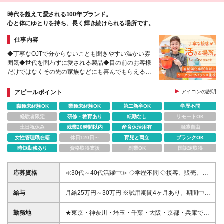
ドリーム 長島店 (変更の範囲)上記を除く当社関連勤務
時代を超えて愛される100年ブランド。
地
心と体にゆとりを持ち、長く輝き続けられる場所です。
仕事内容
◆丁寧なOJTで分からないことも聞きやすい温かい雰
囲気◆世代を問わずに愛される製品◆目の前のお客様
だけではなくその先の家族などにも喜んでもらえる充
実感あり
アピールポイント
アイコンの説明
職種未経験OK
業種未経験OK
第二新卒OK
学歴不問
経験者限定
研修・教育あり
転勤なし
リモートOK
土日祝休み
残業20時間以内
産育休活用有
服装自由
女性管理職在籍
休日120日～
育児と両立
ブランクOK
時短勤務あり
資格取得支援
副業OK
国認定取得
応募資格
≪30代～40代活躍中≫ ◇学歴不問 ◇接客、販売、営
業などお客様対応の経験をお持ちの方 ＊人柄を重視
して採用を行っています！ぜひお気軽にご応募くださ
給与
月給25万円～30万円 ※試用期間4ヶ月あり。期間中の
い。 ≪こんな方はぜひご応募ください≫ ◇「食」に
給与・待遇の差異はありません。 ※月給額は、あなた
興味がある方 ◇経験を活かし丁寧な接客に挑戦した
の年齢、経験、能力を考慮の上、優遇いたします。待
勤務地
★東京・神奈川・埼玉・千葉・大阪・京都・兵庫で採
い方 ◇分からないことも聞きやすい温かい環境で働
遇条件の詳細については、面接などでご相談くださ
用強化中！★ ＊勤務地は希望を考慮して決定いたし