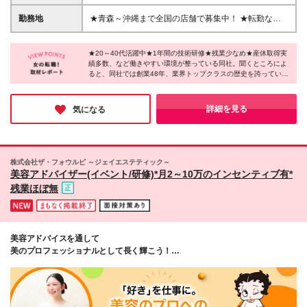
迎♪／ ◎美容業界にチャレンジしたい ◎誰かに喜んで
【東京,神奈川】月給22.55万円～30.85万円 【大阪】
もらうことがしたい ◎コミュニケーションスキルを
月給21.75万円～30.05万円 【埼玉,千葉,愛知（金山）,
勤務地
★青森～沖縄まで全国の店舗で募集中！ ★転勤なし
活かしたい ◎スキルやキャリアを高めたい ◎いつま
京都】月給21.2万円～29.5万円 【愛知（豊橋）】月
★天神店は4月24日に移転リニューアルオープン！ ■
でもキレイでいたい
給21.15万円～29.45万円 【茨城,滋賀,広島】月給20.7
青森(青森、八戸、弘前) ■岩手(盛岡、北上) ■秋田(秋
万円～29万円 【静岡】月給20.45万円～28.75万円
★20～40代活躍中★1年間の技術研修★残業少なめ★産休取得実
田) ■宮城(古川、利府) ■山形(イオン米沢、三川) ■福島
績多数、など働きやすい環境が整っている同社。聞くところによ
【栃木】月給19.95万円～28.25万円 【群馬,岐阜】月
(福島南、会津、いわき) ■茨城(つくば、下館、古河、
ると、同社では創業48年、業界トップクラスの歴史を誇っている
給19.9万円～28.2万円 【富山】月給19.85万円～
ひたちなか、水戸、日立) ■栃木(イトーヨーカドー宇
のだとか。この環境であれば安心して働けそうですよね。産育休
28.15万円 【福岡】月給19.8万円～28.1万円 【石川】
都宮、アピタ宇都宮、インターパーク宇都宮、大田
の取得実績も全国で多数あり、ライフイベントを経ても長く働き
月給19.75万円～28.05万円 【宮城,新潟】月給19.7万
原、小山、足利、佐野) ■群馬(前橋) ■埼玉(大宮西、所
たい方にもピッタリの企業様です！
詳細を見る
気になる
円～28万円 【大分】月給19.45万円～27.75万円 【山
沢、志木、川越) ■千葉(柏、野田、千葉、新鎌ヶ谷、
形,福島】月給19.4万円～27.7万円 【青森,岩手,秋田,
津田沼） ■東京(渋谷駅前、池袋東、北千住、高田馬
鳥取,佐賀】月給19.35万円～27.65万円 【沖縄】月給
場、錦糸町、大井町、蒲田、立川駅前) ■神奈川(横浜
19.25万円～27.55万円 ★「休日を大事にしたい！」
西口、川崎、相模大野、茅ヶ崎、平塚) ■新潟(長岡、
株式会社ザ・フォウルビ ～ジェイエステティック～
という方は(年休120日/月給18万円～26万5000円)の
亀田) ■富山(富山) ■石川(金沢、小松) ■岐阜（岐阜） ■
美容アドバイザー(イベント/研修)*月2～10万のインセンティブ有*
コースもあります。※詳しくは面接時にご相談くださ
静岡(静岡、浜松、藤枝) ■愛知(豊橋、金山) ■京都(西
残業ほぼ無
い！ ■月給19.25万円～30.85万円+インセンティブ(月
院、四条河原町) ■滋賀（草津） ■大阪(高槻、梅田） ■
2～5万円以上)+賞与年2回 ※経験等を考慮の上、決定
鳥取（鳥取） ■広島（広島本通り） ■福岡(天神、小
※上記金額には固定残業代(1.5万円～5.2万円・9～31
倉、久留米) ■佐賀（佐賀） ■大分（大分） ■沖縄（沖
時間/月)を含み、超過分は別途支給 ※試用期間3ヵ月
縄） ※(変更の範囲)上記を除く当社関連勤務地
あり、期間中の差異はありません
美容アドバイスを通して
美のプロフェッショナルとして長く輝こう！
～業界0.02%の安定サロンでの勤務～