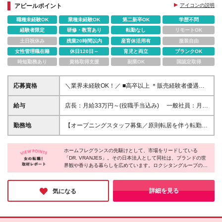
アピールポイント
アイコンの説明
職種未経験OK
業種未経験OK
第二新卒OK
学歴不問
経験者限定
研修・教育あり
転勤なし
リモートOK
土日祝休み
残業20時間以内
産育休活用有
服装自由
女性管理職在籍
休日120日～
育児と両立
ブランクOK
時短勤務あり
資格取得支援
副業OK
国認定取得
応募資格
＼業界未経験OK！／ ■高卒以上 ＊販売経験者優遇！
＊店長・副店長などの店舗マネジメント経験者歓迎 └
前職の雇用形態、経験年数、業界は問いません。 ＜
給与
店長：月給33万円～(役職手当込み) 一般社員：月給
こんな方に向いています＞ ◎人とのコミュニケーシ
25万5000円～ ※上記は最低給与です。スキルや経験
ョンが好きな方 ◎チームプレーを大切にできる方 ◎
等を考慮して決定致します。 ★インセンティブ制度
勤務地
【オープニングスタッフ募集／原則転居を伴う転勤な
たくさんのお客様に喜ばれる接客がしたい方 ◎自ら
あり ・予算達成時、毎月・毎年インセンティブを支
し／U・Iターン歓迎！】 吉祥寺・横浜・京都エリア
目標に向かって前向きに行動できる方 ◎ブランドイ
給しています。 ・販売ノルマはありません。
の店舗へ配属します。 いずれの店舗も各最寄駅から
メージを理解して体現できる方
ホームフレグランスの先駆けとして、市場をリードしている
すぐの場所です。 吉祥寺エリア：京王井の頭線「吉
「DR. VRANJES」。その日本法人として同社は、ブランドの世
祥寺駅」 横浜エリア：JR「横浜駅」 京都エリア：阪
界観や香りある暮らしを広めています。ロクシタングループの傘
急電車：「京都河原町駅」 ※ご希望の店舗を考慮のう
下として日本国内でも急速に出店数を増やし、より多くのファン
え、勤務地を決定したします。 ※入社時期はご相談に
に愛されるブランドを目指しているそうです。まさに成長期に突
応じます。 〈本社〉 〒150-0021 東京都渋⾕区東3-
入する今からスタートしたら、ブランドやお店と共に自分自身も
詳細を見る
気になる
大きく成長していけそうだと感じました。
25-11 TOKYU REIT恵⽐寿ビル2F