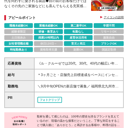
代を問わずに愛される製品◆目の前のお客様だけでは
なくその先のご家族などにも喜んでもらえる充実感あ
り
アピールポイント
アイコンの説明
職種未経験OK
業種未経験OK
第二新卒OK
学歴不問
経験者限定
研修・教育あり
転勤なし
リモートOK
土日祝休み
残業20時間以内
産育休活用有
服装自由
女性管理職在籍
休日120日～
育児と両立
ブランクOK
時短勤務あり
資格取得支援
副業OK
国認定取得
応募資格
《ル・クルーゼでは20代、30代、40代の幅広い年代
のスタッフが活躍中》 ◇学歴不問 ◇接客、販売、営
業などお客様対応の経験をお持ちの方 ≪こんな方は
給与
＊3ヶ月ごと・店舗売上目標達成をベースにインセン
ぜひご応募ください≫ ◇「食」に興味がある方 ◇自
ティブ支給あり ＊中には1回あたりの支給で34万円以
分のアイデアで売場を工夫したい方 ◇オープニング
上のインセンティブをもらったスタッフも！ 月給25
勤務地
＼9月中旬OPENの新店舗で募集／ 福岡県北九州市八
メンバーとして働きたい方 ◇年齢を重ねても安心し
万円～30万円 ※試用期間4ヶ月あり。期間中の給与・
幡東区東田4-1-1 ジ アウトレット北九州 ※別店舗で
て働き続けたい方
待遇の差異はありません。 ※月給額は、あなたの年
の研修を調整中です。詳しくは面接時にお聞きくださ
PR
フォトクリップ
齢、経験、能力を考慮の上、優遇いたします。待遇条
い。 ※9/1入社予定です。（入社日は応相談） (変更の
件の詳細については、面接などでご相談ください。 ※
範囲)上記を除く当社関連勤務地
入社後の研修・サポートが充実しているため、経験の
浅い方も歓迎いたします！ ※残業代は実労働時間に応
取材を通して感じたのは、100年の歴史を誇るブランドを支えて
いるのが、現場の温かな接客だということ。丁寧な対応をするこ
じて全額別途支給いたします。
とで購入後に「ありがとう」と再訪するお客様や、料理の話を共