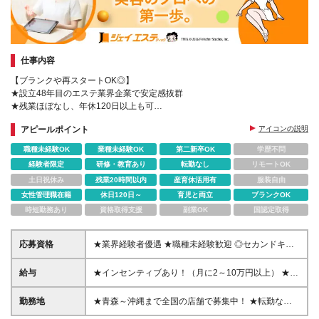
仕事内容
【ブランクや再スタートOK◎】
★設立48年目のエステ業界企業で安定感抜群
★残業ほぼなし、年休120日以上も可
★年間休日120日＆GW、夏休み、年末年始は休めます
アピールポイント
アイコンの説明
職種未経験OK
業種未経験OK
第二新卒OK
学歴不問
経験者限定
研修・教育あり
転勤なし
リモートOK
土日祝休み
残業20時間以内
産育休活用有
服装自由
女性管理職在籍
休日120日～
育児と両立
ブランクOK
時短勤務あり
資格取得支援
副業OK
国認定取得
応募資格
★業界経験者優遇 ★職種未経験歓迎 ◎セカンドキャ
リアも応援！（年齢は問いません！） ＜必須条件＞
◆高卒以上 ◆美容業界勤務経験、またはエステティ
給与
★インセンティブあり！（月に2～10万円以上） ★昇
シャンの経験者 ＼こんな方は歓迎です！／ ◎化粧品
給年1回＆賞与年2回！ 月給20～28万円+インセンテ
や美容分野に興味がある ◎専門的なスキルを身に付
ィブ+賞与年2回 ※経験・スキルを考慮の上、決定。
勤務地
★青森～沖縄まで全国の店舗で募集中！ ★転勤なし
け、女性のキレイをサポートしたい ◎前向きに仕事
※上記金額には固定残業代（27,500円～55,000円・
★天神店は4月24日に移転リニューアルオープン！ ■