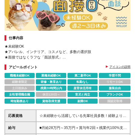
仕事内容
★未経験OK
★アパレル、インテリア、コスメなど、多数の選択肢
★面接ではなくラフな「面談形式」
★完全週休2日＆残業月4h
アピールポイント
アイコンの説明
★昇給＆賞与年2回
★SNS運用も♪
職種未経験OK
業種未経験OK
第二新卒OK
学歴不問
★産育休取得率100％
経験者限定
研修・教育あり
転勤なし
リモートOK
★キャリアパスが豊富
土日祝休み
残業20時間以内
産育休活用有
服装自由
女性管理職在籍
休日120日～
育児と両立
ブランクOK
時短勤務あり
資格取得支援
副業OK
国認定取得
応募資格
☆未経験から活躍している先輩社員多数！経験よりも
意欲や人物重視で選考します！ ◆業種・職種未経験
歓迎 ◆第二新卒も歓迎 ◆学歴不問 ≪こんな方を求め
給与
■月給28万円～35万円＋賞与年2回＋残業代100%支給
ています≫ ☆ファッションが好きな方 ☆人と話すの
／SVの場合 ■月給25万円～30万円＋賞与年2回＋残業