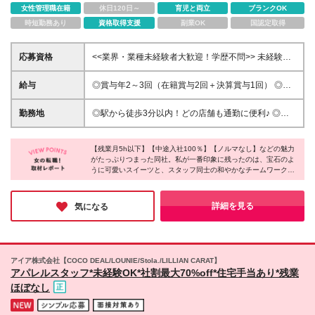
女性管理職在籍
休日120日～
育児と両立
ブランクOK
時短勤務あり
資格取得支援
副業OK
国認定取得
応募資格
<<業界・業種未経験者大歓迎！学歴不問>> 未経験
OK！スキルや学歴を問わない人柄採用です♪ ☆第二新
卒歓迎 ☆ブランクがある方もOK ※40歳以下の方(若
給与
◎賞与年2～3回（在籍賞与2回＋決算賞与1回） ◎年2
年層の長期キャリア形成のため) ＼こんな方にピッタ
～3回の昇給機会あり ◎在籍賞与(対象期間に就業して
リ／ ・可愛いものに囲まれて働きたい方 ・お菓子が
いれば必ず支給) ◎決算賞与(会社の業績に応じて追加
勤務地
◎駅から徒歩3分以内！どの店舗も通勤に便利♪ ◎転
好きな方 ・人と話すことが好きな方 ・ゆくゆくは
で支給します) ⇒昨年は110％-130％で売上伸長して
勤無し ＜銀座三越店＞ 東京都中央区銀座4-6-16 B2F
SNSやブランディングにも携わりたい方
おり、昨年も支給されました。 月給22万円7000円～
東京メトロ銀座線・丸ノ内線・日比谷線「銀座駅」よ
+賞与年2～3回+交通費+残業代全額支給 ※経験・年
【残業月5h以下】【中途入社100％】【ノルマなし】などの魅力
り徒歩1分 ＜日本橋三越本店＞ 東京都中央区日本橋室
がたっぷりつまった同社。私が一番印象に残ったのは、宝石のよ
齢・能力等を考慮の上、優遇いたします。 ※店長に昇
町1-4-1 本館B1F 東京メトロ銀座線・半蔵門線「三越
うに可愛いスイーツと、スタッフ同士の和やかなチームワークで
格後は月給26万円以上に昇給。 ※残業代は全額支給
前駅」より徒歩1分 ＜池袋東武店＞ 東京都豊島区西池
す。販売・ブランド運営のどちらのポジションも、丁寧な研修や
いたします。 ※試用期間2ヵ月あり。期間中の給与・
袋1-1-25 地下1階洋菓子売場(6番地) JR･東京メトロ各
毎日の1on1が用意されており、未経験からでも安心してスタート
待遇の差異はありません
線「池袋駅」より徒歩3分 (変更の範囲)上記を除く当
できると感じました。心にゆとりを持ちながら、楽しく働きたい
詳細を見る
気になる
方にぜひオススメしたい企業です♪
社関連勤務地
アイア株式会社【COCO DEAL/LOUNIE/Stola./LILLIAN CARAT】
アパレルスタッフ*未経験OK*社割最大70%off*住宅手当あり*残業
ほぼなし