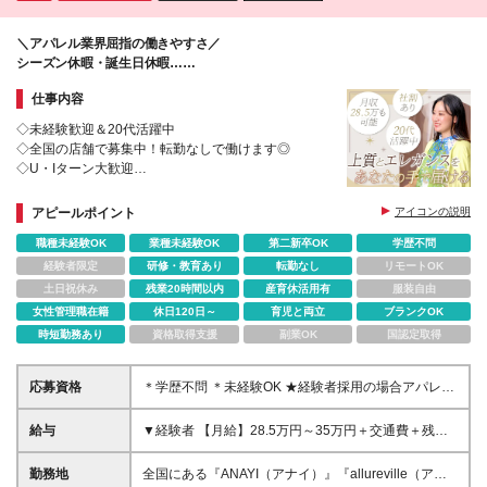
＼アパレル業界屈指の働きやすさ／
シーズン休暇・誕生日休暇…
連休が取れる販売スタッフの働き方♪
仕事内容
◇未経験歓迎＆20代活躍中
◇全国の店舗で募集中！転勤なしで働けます◎
◇U・Iターン大歓迎
◇全店舗有名百貨店・商業施設内勤務
◇月8日+シーズン休暇23日+有給5日で実質年125日
アピールポイント
アイコンの説明
お休み可
職種未経験OK
業種未経験OK
第二新卒OK
学歴不問
経験者限定
研修・教育あり
転勤なし
リモートOK
土日祝休み
残業20時間以内
産育休活用有
服装自由
女性管理職在籍
休日120日～
育児と両立
ブランクOK
時短勤務あり
資格取得支援
副業OK
国認定取得
応募資格
＊学歴不問 ＊未経験OK ★経験者採用の場合アパレル
経験1年以上 ～こんな方におススメ～ *人と話すこと
が大好き! *アパレル経験は無いけれど、お洋服が好き!
給与
▼経験者 【月給】28.5万円～35万円＋交通費＋残業
*ライフスタイルが変わってもキャリアを諦めたくな
代全額支給 ▼未経験 【月給】24万円～30万円＋交通
い *長く働ける会社に勤めたい *年齢を重ねても活躍
費＋残業代全額支給 ※経験や能力等を考慮の上、当社
勤務地
全国にある『ANAYI（アナイ）』『allureville（アル
できるブランドで働きたい *ロールモデルとなる先輩