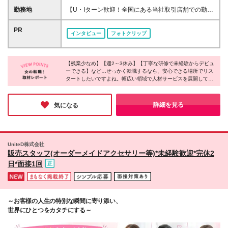
プ店員になりたい」 「お客様に寄り添った接客がし
代100%支給／店長候補の場合 ■月給23万円～25万円
勤務地
【U・Iターン歓迎！全国にある当社取引店舗での勤
たい」など、 あなたの思い描く理想を面接でお聞か
＋賞与年2回＋残業代100%支給／一般の場合 ☆その
務】 ★希望勤務地への配属となります ★基本的に担
せください。 ≪こんな方を求めています≫ ☆ファッ
他お祝い金など手当も充実！ ※勤務地や年齢、スキル
当店舗（小売店・商業施設）への直行直帰となります
PR
ションが好きな方 ☆人と話すのが好きな方 ☆年齢を
インタビュー
フォトクリップ
を考慮のうえ、スタート時の給与を決定します ※2ヶ
駅チカ／人気エリア／ショッピングモール・アウトレ
重ねても活躍できるブランドで働きたい ☆ノルマよ
月の試用期間あり。試用期間中、雇用形態・給与・待
ット・百貨店／主要駅から徒歩10分圏内の勤務地も！
りもお客様と向き合いたい ☆販売だけでなく、広報
遇に変更はありません
～勤務地は下記いずれかとなります～ 【北海道・東
や採用など幅広い仕事にチャレンジしたい方
【残業少なめ】【週2～3休み】【丁寧な研修で未経験からデビュ
北】 北海道、宮城 【関東】 茨城、千葉、東京、埼
ーできる】など…せっかく転職するなら、安心できる場所でリス
玉、神奈川 【中部】 長野、福井、静岡、愛知 【近
タートしたいですよね。幅広い領域で人材サービスを展開してい
畿】 大阪、京都、兵庫、滋賀、三重 【中国】 岡山、
る同社では、充実した休日休暇や残業時間の削減によって働きや
広島、鳥取 【九州】 福岡、佐賀、熊本、大分、宮
すい環境を作っているのだとか！東証プライム上場企業グループ
崎、鹿児島 本社／東京都新宿区新宿3-1-24 京王新
としての安定性も同社の魅力。新たな一歩を踏み出す場所にぴっ
詳細を見る
気になる
たりではないでしょうか。
宿三丁目ビル3階 支店／札幌、名古屋、大阪、広島、
福岡 ※初回配属地以外の当社関連勤務地での勤務はあ
りません
UniteD株式会社
販売スタッフ(オーダーメイドアクセサリー等)*未経験歓迎*完休2
日*面接1回
～お客様の人生の特別な瞬間に寄り添い、
世界にひとつをカタチにする～