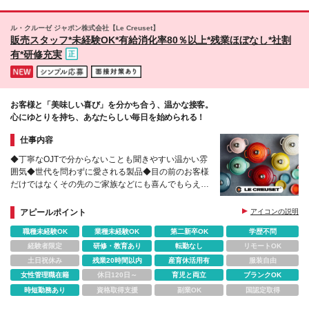
ル・クルーゼ ジャポン株式会社【Le Creuset】
販売スタッフ*未経験OK*有給消化率80％以上*残業ほぼなし*社割
有*研修充実
お客様と「美味しい喜び」を分かち合う、温かな接客。
心にゆとりを持ち、あなたらしい毎日を始められる！
仕事内容
◆丁寧なOJTで分からないことも聞きやすい温かい雰
囲気◆世代を問わずに愛される製品◆目の前のお客様
だけではなくその先のご家族などにも喜んでもらえる
充実感あり
アピールポイント
アイコンの説明
職種未経験OK
業種未経験OK
第二新卒OK
学歴不問
経験者限定
研修・教育あり
転勤なし
リモートOK
土日祝休み
残業20時間以内
産育休活用有
服装自由
女性管理職在籍
休日120日～
育児と両立
ブランクOK
時短勤務あり
資格取得支援
副業OK
国認定取得