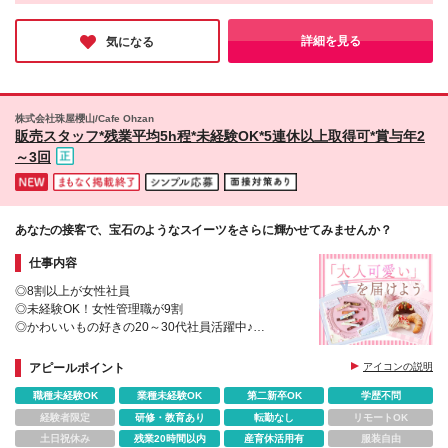
有しに来る方がいるなど、関係が続いていく接客が根付いていま
す。働いていくうちにブランドのファンになるスタッフも多く、
だからこそ心の通う提案ができるのだと実感しました！
詳細を見る
気になる
株式会社珠屋櫻山/Cafe Ohzan
販売スタッフ*残業平均5h程*未経験OK*5連休以上取得可*賞与年2
～3回
あなたの接客で、宝石のようなスイーツをさらに輝かせてみませんか？
仕事内容
◎8割以上が女性社員
◎未経験OK！女性管理職が9割
◎かわいいもの好きの20～30代社員活躍中♪
◎販売ノルマなし！残業も月平均5h程度
◎ヒルナンデス！でも紹介！SNSでも話題のスイーツ
アピールポイント
アイコンの説明
ブランド♪
職種未経験OK
業種未経験OK
第二新卒OK
学歴不問
経験者限定
研修・教育あり
転勤なし
リモートOK
土日祝休み
残業20時間以内
産育休活用有
服装自由