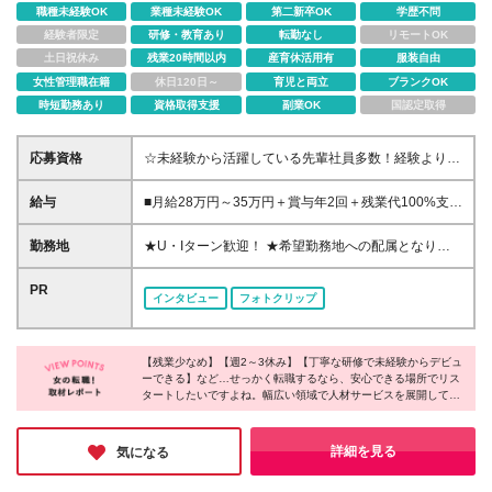
職種未経験OK
業種未経験OK
第二新卒OK
学歴不問
経験者限定
研修・教育あり
転勤なし
リモートOK
土日祝休み
残業20時間以内
産育休活用有
服装自由
女性管理職在籍
休日120日～
育児と両立
ブランクOK
時短勤務あり
資格取得支援
副業OK
国認定取得
応募資格
☆未経験から活躍している先輩社員多数！経験よりも
意欲や人物重視で選考します！ ◆業種・職種未経験
歓迎 ◆第二新卒も歓迎 ◆学歴不問 ≪こんな方を求め
給与
■月給28万円～35万円＋賞与年2回＋残業代100%支給
ています≫ ☆ファッションが好きな方 ☆人と話すの
／SVの場合 ■月給25万円～30万円＋賞与年2回＋残業
が好きな方 ☆販売だけでなく幅広い仕事にチャレン
代100%支給／店長候補の場合 ■月給23万円～25万円
勤務地
★U・Iターン歓迎！ ★希望勤務地への配属となりま
ジしたい方 雑談ベースの気軽な面談を通じて、納得
＋賞与年2回＋残業代100%支給／一般の場合 ☆その
す ★基本的に担当店舗（小売店・商業施設）への直
のいく働き方を一緒に見つけていきましょう♪
他お祝い金など手当も充実！ ※勤務地や年齢、スキル
行直帰となります 本求人は埼玉・東京・神奈川・愛
PR
インタビュー
フォトクリップ
を考慮のうえ、スタート時の給与を決定します ※2ヶ
知・京都・大阪・兵庫・福岡・鹿児島での募集です
月の試用期間あり。試用期間中、雇用形態・給与・待
本社／東京都新宿区新宿3-1-24 京王新宿三丁目ビル
遇に変更はありません
3階 支店／札幌、名古屋、大阪、広島、福岡 ※初回配
【残業少なめ】【週2～3休み】【丁寧な研修で未経験からデビュ
属地以外の当社関連勤務地での勤務はありません
ーできる】など…せっかく転職するなら、安心できる場所でリス
タートしたいですよね。幅広い領域で人材サービスを展開してい
る同社では、充実した休日休暇や残業時間の削減によって働きや
すい環境を作っているのだとか！東証プライム上場企業グループ
としての安定性も同社の魅力。新たな一歩を踏み出す場所にぴっ
詳細を見る
気になる
たりではないでしょうか。