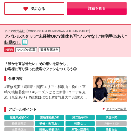
との差額を支給） ※エリア内異動可能な方 ★月給30
らこそ、長く働きたいと思える。人の温かさを感じながら、誰か
万円可★ （エリア限定職の例：月給21万円＋チーム
の役に立ちたい方に心からオススメしたい職場です♪
詳細を見る
気になる
成果による手当9万円）
アイア株式会社【COCO DEAL/LOUNIE/Stola./LILLIAN CARAT】
アパレルスタッフ*未経験OK*7連休も可*ノルマなし*住宅手当あり*
転勤なし
「誰かを喜ばせたい」その想いを活かし、
お客様に寄り添った接客でファンをつくろう◎
仕事内容
#研修充実！#関東・関西エリア・和歌山・松山・宮
崎で積極募集中！#シーズンごとに新作1コーデを支
給（規定あり）#残業ほぼなし#賞与最大年3回#50～
70%OFFの社割あり
アピールポイント
アイコンの説明
職種未経験OK
業種未経験OK
第二新卒OK
学歴不問
経験者限定
研修・教育あり
転勤なし
リモートOK
土日祝休み
残業20時間以内
産育休活用有
服装自由