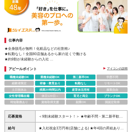
仕事内容
★全身脱毛が無料！化粧品などの社割有♪
★転勤なし！全国80店舗あるから家の近くで働ける
★約9割が未経験からの入社
◎お客様も自分もキレイに！美容の正しい知識が学べます
アピールポイント
アイコンの説明
職種未経験OK
業種未経験OK
第二新卒OK
学歴不問
経験者限定
研修・教育あり
転勤なし
リモートOK
土日祝休み
残業20時間以内
産育休活用有
服装自由
女性管理職在籍
休日120日～
育児と両立
ブランクOK
時短勤務あり
資格取得支援
副業OK
国認定取得
応募資格
＜9割未経験スタート！＞ ★年齢不問・第二新卒歓
迎！ ★40～50代の採用実績あり♪セカンドキャリアも
応援！ ＜必須条件＞ ◆高卒以上の方 ＼こんな方は歓
給与
★入社祝金3万円有(店舗による) ★年4回の昇給あり