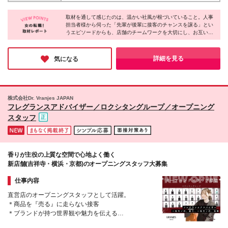
中！ ★転勤なし ★希望エリア・ブランド考慮します
兵庫・京都・福岡 経験者:月給25万円～35万円 未経
LN：LOUNIE ST：Stola. CO：COCO DEAL LC：
験:月給22万7,800円～35万円 ◆上記以外のエリア 経
取材を通して感じたのは、温かい社風が根づいていること。人事
LILLIAN CARAT ＼新店舗を一緒に盛り上げる仲間を
担当者様から伺った「先輩が後輩に接客のチャンスを譲る」とい
験者:月給25万円～35万円 未経験:月給22万2,100円～
大募集／ 2026年8月22日 Stola.流山おおたかの森
うエピソードからも、店舗のチームワークを大切にし、お互いを
35万円 神奈川・名古屋・西宮・博多には社員寮あり
S.C.店新規オープン！ ★『LOUNIE』『Stola.』の店
支え合う温かい空気感が伝わってきました。また、メイク研修な
◎ ※経験･能力を考慮の上、決定します ※上記月給に
舗配属の方には、 入社時に約3～4万円分相当の洋服
ど自分を磨けるユニークな制度も充実しており、オシャレが好き
はそれぞれ一律支給の手当を含みます ※固定残業代
支給などの特典あり 【本社】東京都渋谷区渋谷1-1-5
な方にとって、たまらない環境だと感じました。
詳細を見る
気になる
(20時間分、28,100円～)を含む。超過分は別途支給し
(変更の範囲)上記を除く当社関連勤務地
ます。 ※試用期間3ヶ月。期間中の給与は首都圏の経
験者：月給27万～・その他：差異なし／雇用形態に差
異なし
株式会社Dr. Vranjes JAPAN
フレグランスアドバイザー／ロクシタングループ／オープニング
スタッフ
香りが主役の上質な空間で心地よく働く
新店舗(吉祥寺・横浜・京都)のオープニングスタッフ大募集
仕事内容
直営店のオープニングスタッフとして活躍。
＊商品を『売る』に走らない接客
＊ブランドが持つ世界観や魅力を伝える
＊経験を積むほど奥深い提案ができるように