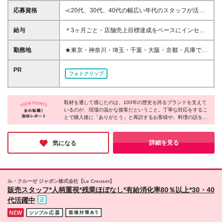
応募資格
≪20代、30代、40代の幅広い年代のスタッフが活躍
中≫ ◇学歴不問 ◇未経験OK ≪こんな方はぜひご応募
ください≫ ◇「食」に興味がある方 ◇年齢を重ねて
給与
＊3ヶ月ごと・店舗売上目標達成をベースにインセン
も安心して働き続けたい方 ◇働きやすさのある環境
ティブ支給あり ＊中には1回あたりの支給で34万円以
で働きたい方 ◇流行に左右されない製品を自信をも
上のインセンティブをもらったスタッフも！ 月給23
勤務地
★東京・神奈川・埼玉・千葉・大阪・京都・兵庫で採
って提案したい方
万円～30万円 ※試用期間4ヶ月あり。期間中の給与・
用強化中！★ ＊勤務地は希望を考慮して決定いたし
待遇の差異はありません。 ※月給額は、あなたの年
ます 【東京】 ◇二子玉川ライズ店 ◇北千住マルイ店
PR
フォトクリップ
齢、経験、能力を考慮の上、優遇いたします。待遇条
◇南町田グランベリーパークアウトレット店 ◇池袋
件の詳細については、面接などでご相談ください。 ※
東武店 ◇新宿伊勢丹店 ◇松屋銀座店 ◇日本橋三越店
入社後の研修・サポートが充実しているため、経験の
【神奈川】 ◇テラスモール湘南店 ◇ラゾーナ川崎店
浅い方も歓迎いたします！ ※残業代は実労働時間に応
取材を通して感じたのは、100年の歴史を誇るブランドを支えて
◇そごう横浜店 ◇三井アウトレットパーク 横浜ベイ
いるのが、現場の温かな接客だということ。丁寧な対応をするこ
じて全額別途支給いたします。
サイド店 【埼玉】 ◇そごう大宮店 ◇レイクタウン ア
とで購入後に「ありがとう」と再訪するお客様や、料理の話を共
ウトレット店 ◇三井アウトレットパーク入間店 【千
有しに来る方がいるなど、関係が続いていく接客が根付いていま
葉】 ◇三井アウトレットパーク 幕張店 ◇三井アウト
す。働いていくうちにブランドのファンになるスタッフも多く、
レットパーク 木更津店 ◇酒々井プレミアム・アウト
だからこそ心の通う提案ができるのだと実感しました！
詳細を見る
気になる
レット店 【栃木】 ◇佐野プレミアム・アウトレット
店 【茨城】 ◇あみプレミアム・アウトレット店 【静
岡】 ◇御殿場プレミアム・アウトレット店 【大阪】
◇りんくうプレミアム・アウトレット店 ◇梅田阪急
ル・クルーゼ ジャポン株式会社【Le Creuset】
店 ◇心斎橋大丸店 【京都】 ◇京都大丸店 ◇京都伊勢
販売スタッフ*人柄重視*残業ほぼなし*有給消化率80％以上*30・40
丹店 ◇京都高島屋S.C.店 【兵庫】 ◇神戸三田プレミ
代活躍中
アム・アウトレット店 ◇三井アウトレットパーク マ
リンピア神戸店 【岐阜】 ◇土岐プレミアム・アウト
レット店 【三重】 ◇三井アウトレットパークジャズ