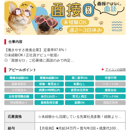
仕事内容
【働きやすさ推進企業】 定着率97.6%！
◎未経験OK / 正社員デビュー歓迎♪
◎「面接ゼロ」ご応募後に面談のみで内定
★週2～3日休み＆残業ほぼ０
アピールポイント
アイコンの説明
★賞与年2回
★産育休取得実績ほぼ100%
職種未経験OK
業種未経験OK
第二新卒OK
学歴不問
★豊富なキャリアパス
経験者限定
研修・教育あり
転勤なし
リモートOK
土日祝休み
残業20時間以内
産育休活用有
服装自由
女性管理職在籍
休日120日～
育児と両立
ブランクOK
時短勤務あり
資格取得支援
副業OK
国認定取得
応募資格
☆未経験から活躍している先輩社員多数！経験よりも
意欲や人物重視で選考します！ ◆業種・職種未経験
歓迎 ◆第二新卒も歓迎 ◆学歴不問 ≪こんな方を求め
給与
【月収例】 ■月給34万円＋賞与年2回＋残業代100%