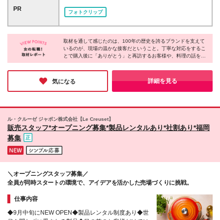
きたい方 ◇お客様からの感謝をダイレクトに感じた
い。 ※入社後の研修・サポートが充実しているため、
ます 【東京】 ◇二子玉川ライズ店 ◇北千住マルイ店
PR
い方
フォトクリップ
経験の浅い方も歓迎いたします！ ※残業代は実労働時
◇南町田グランベリーパークアウトレット店 ◇池袋
間に応じて全額別途支給いたします。
東武店 ◇新宿伊勢丹店 ◇松屋銀座店 ◇日本橋三越店
【神奈川】 ◇テラスモール湘南店 ◇ラゾーナ川崎店
取材を通して感じたのは、100年の歴史を誇るブランドを支えて
◇そごう横浜店 ◇三井アウトレットパーク 横浜ベイ
いるのが、現場の温かな接客だということ。丁寧な対応をするこ
サイド店 【埼玉】 ◇そごう大宮店 ◇レイクタウン ア
とで購入後に「ありがとう」と再訪するお客様や、料理の話を共
ウトレット店 ◇三井アウトレットパーク入間店 【千
有しに来る方がいるなど、関係が続いていく接客が根付いていま
葉】 ◇三井アウトレットパーク 幕張店 ◇三井アウト
す。働いていくうちにブランドのファンになるスタッフも多く、
レットパーク 木更津店 ◇酒々井プレミアム・アウト
だからこそ心の通う提案ができるのだと実感しました！
詳細を見る
気になる
レット店 【栃木】 ◇佐野プレミアム・アウトレット
店 【茨城】 ◇あみプレミアム・アウトレット店 【静
岡】 ◇御殿場プレミアム・アウトレット店 【大阪】
◇りんくうプレミアム・アウトレット店 ◇梅田阪急
ル・クルーゼ ジャポン株式会社【Le Creuset】
店 ◇心斎橋大丸店 【京都】 ◇京都大丸店 ◇京都伊勢
販売スタッフ*オープニング募集*製品レンタルあり*社割あり*福岡
丹店 ◇京都高島屋S.C.店 【兵庫】 ◇神戸三田プレミ
募集
アム・アウトレット店 ◇三井アウトレットパーク マ
リンピア神戸店 【岐阜】 ◇土岐プレミアム・アウト
レット店 【三重】 ◇三井アウトレットパークジャズ
ドリーム 長島店 (変更の範囲)上記を除く当社関連勤務
＼オープニングスタッフ募集／
地
全員が同時スタートの環境で、アイデアを活かした売場づくりに挑戦。
仕事内容
◆9月中旬にNEW OPEN◆製品レンタル制度あり◆世