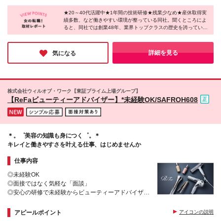
に取り組める
20～35時間／月）を含み、超過分は別途支給。 ※試
青森(青森、八戸、弘前) ■岩手(盛岡、北上) ■秋田(秋
用期間3ヵ月あり。期間中の給与・待遇に差異なし。
★20～40代活躍中★1年間の技術研修★残業少なめ★産休取得実
田) ■宮城(古川、利府) ■山形(イオン米沢、三川) ■福島
績多数、など働きやすい環境が整っている同社。聞くところによ
※経験者には経験手当別途支給（社内規定あり）。 ◆
(福島南、会津、いわき) ■茨城(つくば、下館、古河、
ると、同社では創業48年、業界トップクラスの歴史を誇っている
昇給：年1回のチャンス有 ◆個人インセンティブ有 ◆
ひたちなか、水戸、日立) ■栃木(イトーヨーカドー宇
のだとか。この環境であれば安心して働けそうですよね。産育休
賞与2回有（7月、12月） ※業績に応じて支給額変動
都宮、アピタ宇都宮、インターパーク宇都宮、大田
の取得実績も全国で多数あり、ライフイベントを経ても長く働き
インセンティブ支給も充実！モチベーションを高く持
原、小山、足利、佐野) ■群馬(前橋) ■埼玉(大宮西、所
たい方にもピッタリの企業様です！
詳細を見る
気になる
ちながら楽しく働けます。
沢、志木、川越) ■千葉(柏、野田、千葉、新鎌ヶ谷、
津田沼） ■東京(渋谷駅前、池袋東、北千住、高田馬
場、錦糸町、大井町、蒲田、立川駅前) ■神奈川(横浜
西口、川崎、相模大野、茅ヶ崎、平塚) ■新潟(長岡、
株式会社ウィルオブ・ワーク【東証プライム上場グループ】
亀田) ■富山(富山) ■石川(金沢、小松) ■岐阜（岐阜） ■
【ReFaビューティーアドバイザー】*未経験OK/SAFROH608
静岡(静岡、浜松、藤枝) ■愛知(豊橋、金山) ■京都(西
院、四条河原町) ■滋賀（草津） ■大阪(高槻、梅田） ■
鳥取（鳥取） ■広島（広島本通り） ■福岡(天神、小
倉、久留米) ■佐賀（佐賀） ■大分（大分） ■沖縄（沖
＊。゜美容の知識も身につく゜。＊
縄） ※(変更の範囲)上記を除く当社関連勤務地
キレイと働きやすさを叶える仕事、はじめませんか
仕事内容
◎未経験OK
◎面接ではなく気軽な「面談」
◎安心の研修で未経験からビューティーアドバイザー
になれる！
◎人生のどんな時も自分らしく♪
アピールポイント
アイコンの説明
◎残業平均月4h