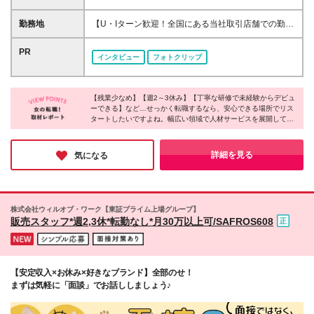
ています≫ ☆喜んでもらうのが好きな方 ☆最新トレ
支給／マネージャーの場合 ■月給28万円＋賞与年2回
ンドや情報発信が好きな方 ☆人と話すのが好きな方
＋残業代100%支給／リーダーの場合 ■月給24万円＋
勤務地
【U・Iターン歓迎！全国にある当社取引店舗での勤
☆販売だけでなく幅広い仕事にチャレンジしたい方
賞与年2回＋残業代100%支給／一般の場合 ☆その他
務】 ★希望勤務地への配属となります ★基本的に担
雑談ベースの気軽な面談を通じて、納得のいく働き方
お祝い金など手当も充実！ ◆月給23万円～月給28万
当店舗（小売店・商業施設）への直行直帰となります
PR
を一緒に見つけていきましょう♪
インタビュー
フォトクリップ
円＋賞与年2回＋残業手当＋各種手当 ☆上記は最下限
駅チカ／人気エリア／ショッピングモール・アウトレ
の給与です！ ※勤務地や年齢、スキルを考慮のうえ、
ット・百貨店／主要駅から徒歩10分圏内の勤務地も！
スタート時の給与を決定します ※2ヶ月の試用期間あ
～勤務地は下記いずれかとなります～ 【北海道・東
り。試用期間中、雇用形態・給与・待遇に変更はあり
【残業少なめ】【週2～3休み】【丁寧な研修で未経験からデビュ
北】 北海道、青森、岩手、宮城、秋田、山形、福島
ーできる】など…せっかく転職するなら、安心できる場所でリス
ません
【関東】 茨城、栃木、群馬、埼玉、千葉、東京、神
タートしたいですよね。幅広い領域で人材サービスを展開してい
奈川 【中部】 富山、石川、福井、新潟、山梨、長
る同社では、充実した休日休暇や残業時間の削減によって働きや
野、岐阜、静岡、愛知 【近畿】 三重、滋賀、京都、
すい環境を作っているのだとか！東証プライム上場企業グループ
大阪、兵庫、奈良、和歌山 【中国】 鳥取、島根、岡
としての安定性も同社の魅力。新たな一歩を踏み出す場所にぴっ
詳細を見る
気になる
たりではないでしょうか。
山、広島、山口、徳島、香川、愛媛、高知 【九州】
福岡、佐賀、長崎、熊本、大分、宮崎、鹿児島 本社
／東京都新宿区新宿3-1-24 京王新宿三丁目ビル3階
支店／札幌、仙台、水戸、高崎、新潟、長野、首都圏
株式会社ウィルオブ・ワーク【東証プライム上場グループ】
（新宿）、静岡、金沢、名古屋、大阪、広島、福岡 ※
販売スタッフ*週2,3休*転勤なし*月30万以上可/SAFROS608
初回配属地以外の当社関連勤務地での勤務はありませ
ん
【安定収入×お休み×好きなブランド】全部のせ！
まずは気軽に「面談」でお話ししましょう♪