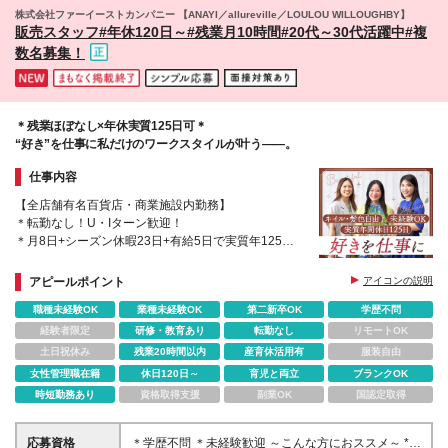
株式会社ファーイーストカンパニー 【ANAYI／allureville／LOULOU WILLOUGHBY】
販売スタッフ#年休120日～#残業月10時間#20代～30代活躍中#複
数名募集！
＊残業ほぼなし×年休実質125日可＊
“好き”を仕事に私だけのワークスタイルが叶う――。
仕事内容
【全店舗有名百貨店・商業施設内勤務】
＊転勤なし！U・Iターン歓迎！
＊月8日+シーズン休暇23日+有給5日で実質年125日
お休み可
＊未経験スタート多数活躍中
アピールポイント
アイコンの説明
＊残業ほぼなし
職種未経験OK
業種未経験OK
第二新卒OK
学歴不問
経験者限定
研修・教育あり
転勤なし
リモートOK
土日祝休み
残業20時間以内
産育休活用有
服装自由
女性管理職在籍
休日120日～
育児と両立
ブランクOK
時短勤務あり
資格取得支援
副業OK
国認定取得
応募資格
＊学歴不問 ＊未経験歓迎 ～こんな方におススメ～ *人