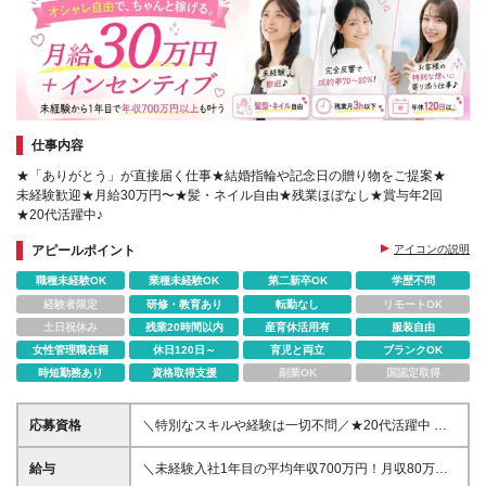
仕事内容
★「ありがとう」が直接届く仕事★結婚指輪や記念日の贈り物をご提案★
未経験歓迎★月給30万円〜★髪・ネイル自由★残業ほぼなし★賞与年2回
★20代活躍中♪
アピールポイント
アイコンの説明
職種未経験OK
業種未経験OK
第二新卒OK
学歴不問
経験者限定
研修・教育あり
転勤なし
リモートOK
土日祝休み
残業20時間以内
産育休活用有
服装自由
女性管理職在籍
休日120日～
育児と両立
ブランクOK
時短勤務あり
資格取得支援
副業OK
国認定取得
応募資格
＼特別なスキルや経験は一切不問／★20代活躍中 ◆
未経験・第二新卒歓迎 ◆学歴不問 ◆ブランクOK 今回
の採用では人柄を重視しています。 あなたの素直な
給与
＼未経験入社1年目の平均年収700万円！月収80万円
気持ちをぜひアピールしてください！ ＼こんな方に