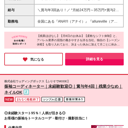
と話すことが大好き! *アパレル経験は無いけれど、お
洋服が好き! *ライフスタイルが変わってもキャリアを
給与
＼賞与年3回あり！／ *月給24万円～35万円+賞与2回
諦めたくない *長く働ける会社に勤めたい *年齢を重
+業績賞与 ※経験や能力等を考慮の上、当社規定によ
ねても活躍できるブランドで働きたい *ロールモデル
り決定いたします。 ※上記給与には一律支給の制服手
勤務地
全国にある『ANAYI（アナイ）』『allureville（アル
となる先輩社員がたくさん活躍している職場がいい
当2万円を含む。 ※試用期間6ヶ月あり。期間中の条
アバイル）』 『LOULOU WILLOUGHBY（ルル・ウ
件変更なし。 ★残業代は1分単位で別途支給します。
ィルビー）』の ご希望の勤務地にて活躍していただ
【残業ほぼなし】【月8日のお休み】【柔軟なシフト体制】と、
きます！ ＼3月オープン！／ LOULOU
アパレル業界の屈指の働きやすさを誇る当社。独自の【シーズン
WILLOUGHBY 博多阪急 └博多駅直結！ 【北海道】
休暇】も取り入れており、決まった休みに加えて月ごとに休みを
◆北海道／札幌 【東北】 ◆宮城県／仙台 【関東】 ◆
シフトに組み込んでくれるそうです♪さらに、アパレル業界では
千葉県／千葉 ◆神奈川県／横浜 ◆東京都／中央区
珍しく、取得義務有休と合わせて【年間125日】の休みを取れる
（日本橋、銀座）千代田区（丸の内、有楽町）港区
と伺いました！産育休の取得実績もあるため、好きを仕事に長く
詳細を見る
気になる
輝き続けられる環境だと思います！
（六本木）新宿区（新宿）豊島区（池袋）渋谷区（恵
比寿）世田谷区（玉川）、立川市（立川） ◆埼玉県
／さいたま市 ◆群馬県／高崎市 【東海】 ◆静岡／浜
松 ◆愛知県／名古屋 【北陸】 ◆石川県／金沢 【関
株式会社ウェディングボックス【ふりそでMODE】
西】 ◆京都府／京都 ◆大阪府／大阪市（梅田、なん
振袖コーディネーター｜未経験歓迎◎｜賞与年4回｜残業少なめ｜
ば、心斎橋）阿倍野区（あべの）吹田市（吹田） ◆
ネイルOK
兵庫県／神戸、西宮 【中国】 ◆岡山県／岡山市 【九
州】 ◆福岡県／福岡、小倉 ◆熊本／熊本 ◆鹿児島
／鹿児島 ◆大分県／大分 詳細の店舗住所は下記URL
からご覧ください。 【ANAYI／40店舗展開中】
◎未経験スタート95％！人柄が活きる◎
⇒https://www.anayi.com/stores 【allureville／16店舗
お客様の振袖をトータルコーデ・着付け・撮影担当に！
展開中】⇒https://www.allureville.com/stores
【LOULOU WILLOUGHBY／5店舗展開中】
仕事内容