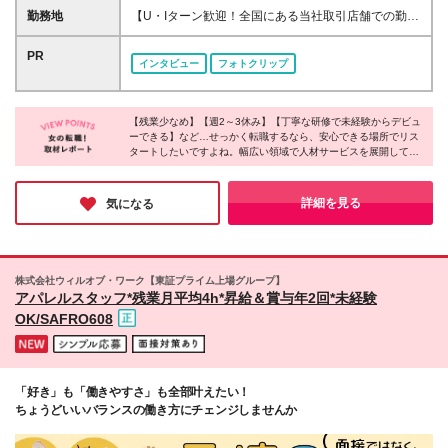
が好きな方 ☆販売だけでなく幅広い仕事にチャレン
代100%支給／店長候補の場合 ■月給23万円～25万円
勤務地
【U・Iターン歓迎！全国にある当社取引店舗での勤
ジしたい方 雑談ベースの気軽な面談を通じて、納得
＋賞与年2回＋残業代100%支給／一般の場合 ☆その
務】 ★希望勤務地への配属となります ★基本的に担
のいく働き方を一緒に見つけていきましょう♪
他お祝い金など手当も充実！ ※勤務地や年齢、スキル
当店舗（小売店・商業施設）への直行直帰となります
PR
インタビュー
フォトクリップ
を考慮のうえ、スタート時の給与を決定します ※2ヶ
駅チカ／人気エリア／ショッピングモール・アウトレ
月の試用期間あり。試用期間中、雇用形態・給与・待
ット・百貨店／主要駅から徒歩10分圏内の勤務地も！
遇に変更はありません
～勤務地は下記いずれかとなります～ 【北海道・東
【残業少なめ】【週2～3休み】【丁寧な研修で未経験からデビュ
北】 北海道、宮城 【関東】 茨城、千葉、東京、埼
ーできる】など…せっかく転職するなら、安心できる場所でリス
玉、神奈川 【中部】 長野、福井、静岡、愛知 【近
タートしたいですよね。幅広い領域で人材サービスを展開してい
畿】 大阪、京都、兵庫、滋賀、三重 【中国】 岡山、
る同社では、充実した休日休暇や残業時間の削減によって働きや
広島、鳥取 【九州】 福岡、佐賀、熊本、大分、宮
すい環境を作っているのだとか！東証プライム上場企業グループ
崎、鹿児島 本社／東京都新宿区新宿3-1-24 京王新
としての安定性も同社の魅力。新たな一歩を踏み出す場所にぴっ
詳細を見る
気になる
たりではないでしょうか。
宿三丁目ビル3階 支店／札幌、名古屋、大阪、広島、
福岡 ※初回配属地以外の当社関連勤務地での勤務はあ
りません
株式会社ウィルオブ・ワーク【東証プライム上場グループ】
アパレルスタッフ*残業月平均4h*昇給＆賞与年2回*未経験
OK/SAFRO608
「好き」も「働きやすさ」も全部叶えたい！
ちょうどいいバランスの働き方にチェンジしませんか