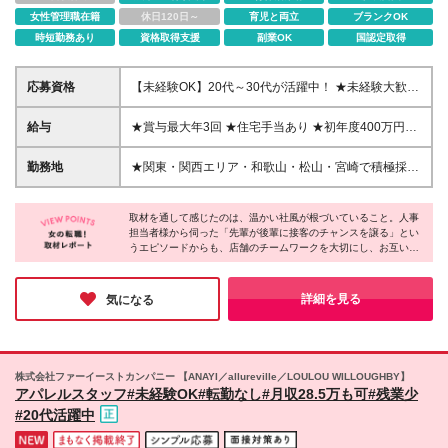
女性管理職在籍
休日120日～
育児と両立
ブランクOK
時短勤務あり
資格取得支援
副業OK
国認定取得
応募資格
【未経験OK】20代～30代が活躍中！ ★未経験大歓迎
★学歴不問 知識ゼロでも充実した研修制度があるた
め、 イチからスキルを習得できる環境です ＼こんな
給与
★賞与最大年3回 ★住宅手当あり ★初年度400万円以
方にピッタリ／ ◆ファッションが好きな方 ◆人の相
上も可能！ ◆東京、神奈川、千葉、埼玉 経験者:月給
談に乗るのが好きな方 ◆話すのが好き・明るくコミ
30万円～40万円 未経験:月給24万3,800円～40万円 ◆
勤務地
★関東・関西エリア・和歌山・松山・宮崎で積極採用
ュニケーションが取れる方
大阪 経験者:月給25万円～35万円 未経験:月給23万
中！ ★転勤なし ★希望エリア・ブランド考慮します
3,500円～35万円 ◆愛知・岐阜・兵庫・京都・福岡
LN：LOUNIE ST：Stola. CO：COCO DEAL LC：
経験者:月給25万円～35万円 未経験:月給22万7,800円
取材を通して感じたのは、温かい社風が根づいていること。人事
LILLIAN CARAT ＼新店舗を一緒に盛り上げる仲間を
担当者様から伺った「先輩が後輩に接客のチャンスを譲る」とい
～35万円 ◆上記以外のエリア 経験者:月給25万円～
大募集／ 2026年8月22日 Stola.流山おおたかの森
うエピソードからも、店舗のチームワークを大切にし、お互いを
35万円 未経験:月給22万2,100円～35万円 神奈川・名
S.C.店新規オープン！ ★『LOUNIE』『Stola.』の店
支え合う温かい空気感が伝わってきました。また、メイク研修な
古屋・西宮・博多には社員寮あり◎ ※経験･能力を考
舗配属の方には、 入社時に約3～4万円分相当の洋服
ど自分を磨けるユニークな制度も充実しており、オシャレが好き
慮の上、決定します ※上記月給にはそれぞれ一律支給
支給などの特典あり 【本社】東京都渋谷区渋谷1-1-5
な方にとって、たまらない環境だと感じました。
詳細を見る
気になる
の手当を含みます ※固定残業代(20時間分、28,100円
(変更の範囲)上記を除く当社関連勤務地
～)を含む。超過分は別途支給します。 ※試用期間3ヶ
月。期間中の給与は首都圏の経験者：月給27万～・そ
の他：差異なし／雇用形態に差異なし
株式会社ファーイーストカンパニー 【ANAYI／allureville／LOULOU WILLOUGHBY】
アパレルスタッフ#未経験OK#転勤なし#月収28.5万も可#残業少
#20代活躍中