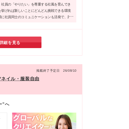
、社員の「やりたい」を尊重する社風を育んでき
を挙げれば新しいことにどんどん挑戦できる環境
際に社員同士のコミュニケーションも活発で、風
職場が魅力です。明るく、前向きな雰囲気の中
とを楽しみながら成長したい方にぴったりの企業
詳細を見る
掲載終了予定日 26/08/10
社*ネイル・服装自由
ー”へ
K