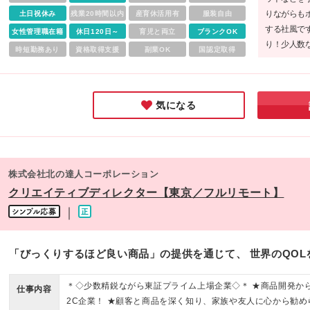
りながらも
土日祝休み
残業20時間以内
産育休活用有
服装自由
する社風で
女性管理職在籍
休日120日～
育児と両立
ブランクOK
り！少人数
時短勤務あり
資格取得支援
副業OK
国認定取得
温かい職場
使えるので
気になる
株式会社北の達人コーポレーション
クリエイティブディレクター【東京／フルリモート】
｜
「びっくりするほど良い商品」の提供を通じて、 世界のQOL
＊◇少数精鋭ながら東証プライム上場企業◇＊ ★商品開発から
仕事内容
2C企業！ ★顧客と商品を深く知り、家族や友人に心から勧