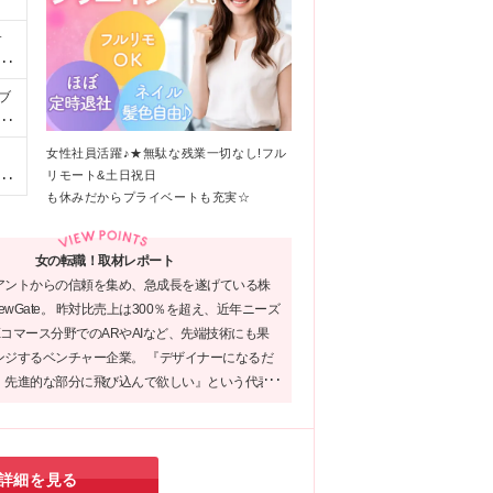
サ
ク
ちか
ブ
の方
る
環
っ
女性社員活躍♪★無駄な残業一切なし!フル
、
当
な
リモート&土日祝日
支
る
.
も休みだからプライベートも充実☆
、茨
た
す
店、
新
テ
は各
い
女の転職！取材レポート
ェ
社
アントからの信頼を集め、急成長を遂げている株
転
ー
NewGate。 昨対比売上は300％を超え、近年ニーズ
社
コマース分野でのARやAIなど、先端技術にも果
ロ
プ
ンジするベンチャー企業。 『デザイナーになるだ
、先進的な部分に飛び込んで欲しい』という代表
、スキルUPのサポートが充実している。基礎が身
10ヶ月のカリキュラム、その後のキャリアUPで学
段違いだ。
詳細を見る