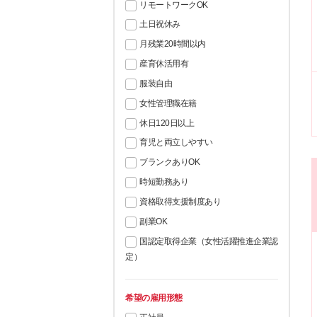
リモートワークOK
土日祝休み
月残業20時間以内
産育休活用有
服装自由
女性管理職在籍
休日120日以上
育児と両立しやすい
ブランクありOK
時短勤務あり
資格取得支援制度あり
副業OK
国認定取得企業（女性活躍推進企業認
定）
希望の雇用形態