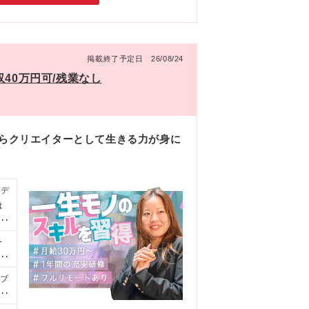
掲載終了予定日 26/08/24
40万円可/残業なし
からクリエイターとして生きる力が身に
bデ
は
ー
！」
・
ィブ
歓迎
ル
）