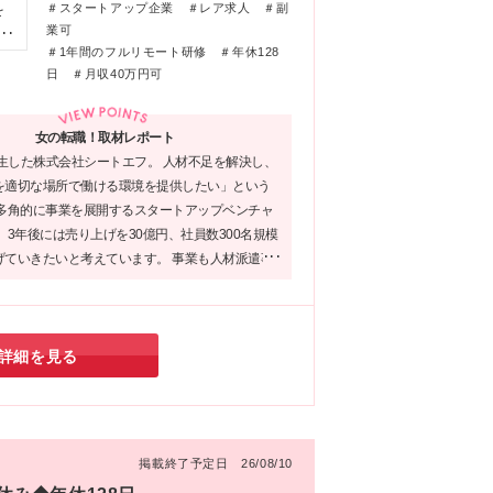
支
＃スタートアップ企業 ＃レア求人 ＃副
を
「I
変
業可
／
」
成
＃1年間のフルリモート研修 ＃年休128
ー
英
元
日 ＃月収40万円可
勤
さ
エ
★シ
か
テ
広
未
女の転職！取材レポート
︕
シ
誕生した株式会社シートエフ。 人材不足を解決し、
、C
え
界
を適切な場所で働ける環境を提供したい」という
ア
そ
・
 多角的に事業を展開するスタートアップベンチャ
浜
野
 3年後には売り上げを30億円、社員数300名規模
場、
げていきたいと考えています。 事業も人材派遣事
、高
、DX化を支えるIT事業や有料職業紹介、女性教
円
事業など、さらに拡大を続けていく予定です。
窪、
成
詳細を見る
＞
、
)上
掲載終了予定日 26/08/10