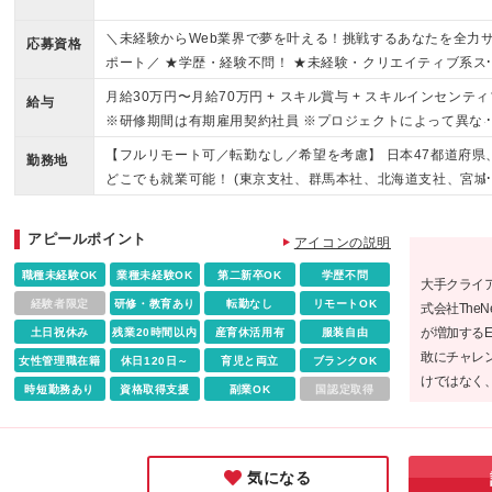
＼未経験からWeb業界で夢を叶える！挑戦するあなたを全力
応募資格
ポート／ ★学歴・経験不問！ ★未経験・クリエイティブ系ス
ール卒業生・第二新卒歓迎！ ★社会人未経験OK！ ★若いう
月給30万円〜月給70万円 + スキル賞与 + スキルインセンティ
給与
ら役職も可能！ 『PCに触ったことがない…』 という未経験
※研修期間は有期雇用契約社員 ※プロジェクトによって異な
も安心してご応募ください！ IT人財として着実に成長できる
※上記には(固定残業代¥44,369/30時間)を含む ※エリアによ
【フルリモート可／転勤なし／希望を考慮】 日本47都道府県
境が整っています！ ★経験者も、もちろん歓迎します！（担
勤務地
ては(固定残業代¥36,801/24時間) ※研修期間中は下記給与と
どこでも就業可能！ (東京支社、群馬本社、北海道支社、宮城
プロジェクト、給与面は応相談） ＜ 以下に１つでも当てはま
ります。 東京エリア:月給21.3万円～ 大阪・愛知エリア:月給20
社、愛知支社、大阪支社、福岡支社、千葉支店、神奈川支店
方は、大歓迎！＞ ・ITやWebに興味がある方 ・手に職をつけ
5万円〜 その他エリア:月給20万円〜 ＼経験者の方は優遇しま
城支店、新潟支店、長野支店、石川支店、静岡支店、京都支
い方 ・英語を使い、グローバルに活躍したい ・未経験だけど
アピールポイント
★／ 月給35万円~月給70万円 + スキル賞与 + スキルインセン
アイコンの説明
兵庫支店、広島支店、愛媛支店、熊本支店、沖縄支店、また
しいことに挑戦したい ・教育制度が整っている環境で働きた
ィブ ※想定年収:500万円〜 ※経験・スキルを考慮し決定
拠点近郊のプロジェクト先) ★リモートワーク実施中（プロジ
職種未経験OK
業種未経験OK
第二新卒OK
学歴不問
・自分をレベルアップさせたい ・地方を盛り上げたい方 《当
大手クライ
クトによる） ※一部フルリモートあり ★Ｕ＆Ｉターン歓迎 ★
ならではの魅力》 ＃未経験大歓迎 ＃フルリモート/完全在宅ワ
経験者限定
研修・教育あり
転勤なし
リモートOK
式会社The
居を伴う転勤なし ★受動喫煙対策：屋内全面禁煙または分煙
クも可能（プロジェクトにより異なる） ＃世界に通用する自
が増加するE
土日祝休み
残業20時間以内
産育休活用有
服装自由
（プロジェクトによる） ★駐車場あり・マイカー通勤OK（プ
内開発サービスあり ＃スマホアプリに携わるチャンスも！ ＃
敢にチャレ
女性管理職在籍
休日120日～
育児と両立
ブランクOK
ジェクトによる）
ラスαの技術を身につけて、マルチに活躍できる自分へ！
けではなく
時短勤務あり
資格取得支援
副業OK
国認定取得
の言葉通り
につく平均
べることは
気になる