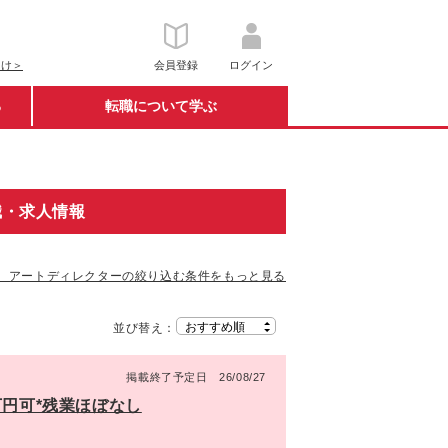
向け＞
会員登録
ログイン
る
転職について学ぶ
職・求人情報
、アートディレクターの絞り込む条件をもっと見る
並び替え：
掲載終了予定日 26/08/27
万円可*残業ほぼなし