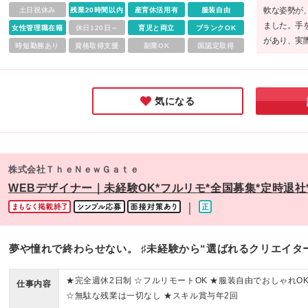
軟な姿勢が
土日祝休み
残業20時間以内
産育休活用有
服装自由
ました。手
女性管理職在籍
休日120日～
育児と両立
ブランクOK
があり、実
時短勤務あり
資格取得支援
副業OK
国認定取得
通しの良い
で、働くこ
です。
気になる
株式会社ＴｈｅＮｅｗＧａｔｅ
WEBデザイナー｜未経験OK*フルリモ*全国募集*定時退
｜
夢や憧れで終わらせない。 ♯未経験から“選ばれるクリエイタ
★完全週休2日制 ☆フルリモートOK ★服装自由でおしゃれO
仕事内容
☆無駄な残業は一切なし ★スキル賞与年2回