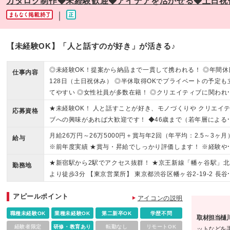
カタログ制作◆未経験歓迎◆アイデアを活かせる◆土日祝休
｜
【未経験OK】「人と話すのが好き」が活きる♪
◎未経験OK！提案から納品まで一貫して携われる！ ◎年間休
仕事内容
128日（土日祝休み） ◎半休取得OKでプライベートの予定も
てやすい ◎女性社員が多数在籍！ ◎クリエイティブに関われ
◎第二新卒、ブランクOK
★未経験OK！ 人と話すことが好き、モノづくりや クリエイ
応募資格
ブへの興味があれば大歓迎です！ ◆46歳まで（若年層による
期キャリア形成を図るため） ◆学歴不問
月給26万円～26万5000円＋賞与年2回（年平均：2.5～3ヶ月
給与
※前年度実績 ★賞与・昇給でしっかり評価します！ ※経験や
キルを考慮し決定いたします ※試用期間3ヶ月あり。給与・待
★新宿駅から2駅でアクセス抜群！ ★京王新線「幡ヶ谷駅」北
勤務地
に差異はありません。 ※固定残業代を含みます。 （残業代に
より徒歩3分 【東京営業所】 東京都渋谷区幡ヶ谷2-19-2 長谷
いての詳細は面接時にお話しいたします。）
ビル6F (変更の範囲)上記を除く当社関連勤務地
アピールポイント
アイコンの説明
職種未経験OK
業種未経験OK
第二新卒OK
学歴不問
取材担当樋
経験者限定
研修・教育あり
転勤なし
リモートOK
ットなどを