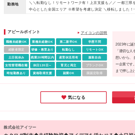
を考慮のうえ、決定します。 ※経験者は応相談 ※残業代別途
＼＼転勤なし！リモートワーク有！上京支援も／／ 一都三県
をご用意し、上京もサポート中！ 「Web業界で活躍したい」 
勤務地
給 ※試用期間中（6か月間）は月給23万円～25万円（待遇の
中心とした全国エリア ※希望を考慮し決定 ＼移転しました！
Tってまだよくわからないけど、将来のために挑戦してみたい
動はなし）となります。 その後は実力により給与が変動。 ＼
■本社 東京都港区新橋4-21-3 新橋東急ビル2F ★リモートワ
「でも全く知識がない」 「そんな自分にできるだろうか」 「
果に応じて昇給・昇格が可能！！／ 利益はしっかり社員に還
ク実施中 ※プロジェクトにより変動有 ★ゆくゆくは完全在宅
語力もつけてみたい・活かしたい」 そんな方でもご安心くだ
する社風なので、 社員満足度も高いのがポイント！ Webクリ
務・フルリモートワークも可 ★UIターン歓迎 ★直行直帰可 
い！ 基礎から学べる研修があるので経験は一切不問。 異業種
アピールポイント
アイコンの説明
イターデビュー後は、＋αで出した成果を 賞与と別にインセン
ェアハウスを用意し、上京もサポート！ ＼活躍の場は全国に
らの挑戦者も多数活躍中！ ▼▼こんな方はぴったり！▼▼ ・
ィブで還元しています♪ ★下記の⽅はさらに待遇を優遇します
職種未経験OK
業種未経験OK
第二新卒OK
学歴不問
がっています／ 今後は北海道・東北・関東・中部・近畿・中
経験だが将来Webクリエイターになりたい方 ・コミュニケー
2023年に
★ ・COBOL経験者 ・SAP経験者 ・VB.NET経験者 ・C⾔語
国・四国・九州など 全国各地に支社を展開していきたいと考
経験者限定
研修・教育あり
転勤なし
リモートOK
ョン能力に自信がある方 ・素直で明るく取り組める方 ・異業
「適切な人
++、C#経験者 ・開発エンジニア経験者 ・インフラエンジニ
ている当社。 「経験を積んだ後は故郷に戻って活躍したい」 
からWeb業界に挑戦したい ・若くして役職をつけていきたい 
想いから、
土日祝休み
残業20時間以内
産育休活用有
服装自由
経験者 （50代以上の⽅も⼤歓迎です︕） ※必須ではありませ
んな方でも活躍できます！ ＜東京＞ 表参道、新宿、六本木、
向上心の高い方 ・勉強熱心な方 ・ベンチャー志向の方 ・夢、
ー企業です。
女性管理職在籍
休日120日～
育児と両立
ブランクOK
ん。
松町、品川、渋谷、立川、市ヶ谷、汐留、上野、赤坂、新木
望を持っている方
まで押し上
時短勤務あり
資格取得支援
副業OK
国認定取得
八王子、東陽町、秋葉原、中野、吉祥寺、池袋、赤羽、蒲田
業のみならず
田馬場、自由が丘、北八王子、西日暮里、大岡山、仙川、高
育セミナー
寺、阿佐ヶ谷、笹塚、金町、千歳烏山、武蔵小山、町田、荻
経堂、大森、明大前、巣鴨、大山、小岩、東中野、東十条、
気になる
増、目白、都立大学、新小岩、千歳船橋 ＜千葉＞ 船橋 ＜埼玉
浦和、三郷、大宮、北戸田、熊谷、所沢、蕨 ＜神奈川＞ 横浜
小田原、みなとみらい、相模大野、茅ヶ崎、綱島 (変更の範囲
記を除く当社関連勤務地
株式会社アイツー