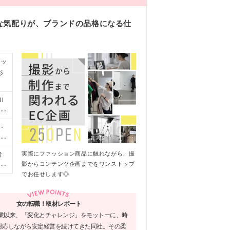
な気配りが、ブランドの品格になる仕
ョッ
影
l
ン
こ
・
が
れ
な
写
実際にファッション商品に触れながら、撮
考
体
いた
影からコンテンツ企画までをワンストップ
37
し
でお任せします◎
階
す
待
女の転職！取材レポート
創業以来、「変化とチャレンジ」をモットーに、時
対応しながら安定経営を続けてきた同社。その柔