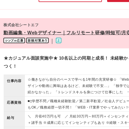
株式会社シートエフ
動画編集・Webデザイナー｜フルリモート研修/時短可/月収
｜
★カジュアル⾯談実施中★ 10名以上の同期と成長！ 未経験
つく！
☆働きながら⾃分のペースで学べる1年間の充実研修☆ 「We
仕事内容
ザインや動画に興味はあるけど、未経験で不安…」 「独学で
続かなかった」 「トレンドスキルを身につけて仕事にした
い！」 ーーそんなあなたへ！
■□学歴不問／職種未経験歓迎／第二新卒歓迎／社会人デビュ
応募資格
もOK／職務経歴一切不問！ 「WEB・IT業界でやってみたい
気持ちがあればチャレンジOKです□■ ★未経験大歓迎 ★学歴
＼ 月収40万円も可 ／ 月給30万円～80万円＋インセンテ
給与
経験不問 ★第二新卒大歓迎 ※基礎的PCスキルがある方は尚
＋諸手当 ※成果に応じてインセンティブもあり ※経験・スキ
★社会人デビューもOK ★上京も大歓迎 └シェアハウス（社宅