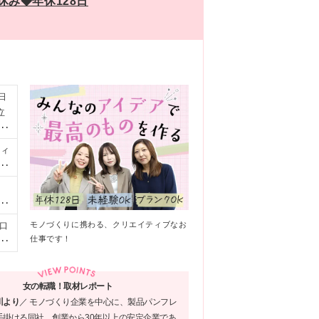
み◆年休128日
日
立
る
ティ
長
）
ス
遇
モノづくりに携わる、クリエイティブなお
口
つ
仕事です！
川
女の転職！取材レポート
川より
／
モノづくり企業を中心に、製品パンフレ
手掛ける同社。創業から30年以上の安定企業であ