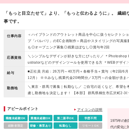
「もっと目立たせて」より、「もっと伝わるように」。 繊細
事です。
＜ハイブランドのアウトレット商品を中心に扱うセレクトシ
仕事内容
プ「バルバリ」のEC企画制作＞商品やスタイリングの写真撮
も◎オープニング募集◎残業ほぼなし◎賞与年2回
＼シンプルなデザインが好きな方にぴったり／ ＊Photoshop Il
応募資格
ustratorなどのデザインツールを使用できる方 ＊WEBデザイ
の実務経験がある方、または強い意欲のある方 ◎学歴不問 ＜
■正社員 月給：26万円～40万円＋各種手当＋賞与（年2回/6月
給与
んな方にぴったりです！＞ ◎自分のアイデアや行動で「会社
12月） ※※みなし残業代金20時間分／3万円～の金額が含ま
変わっていく手応え」を感じたい方 ◎企画や撮影など、色々
ております。超過分は別途支給。 ■パート｜WEBデザイン・
＼東京・群馬で募集｜転勤なし／ ご自宅の近くなど、希望を
仕事にチャレンジしてみたい方 ◎ビジネスの裏側や仕組み全
勤務地
真撮影・撮影コンテンツ制作など、実務にしっかり関わって
慮し勤務地を決定します！ 【本部】 群馬県桐生市広沢町2-30
を知ることに魅力を感じる方
だきます！ 時給：1500円～2000円 ※残業代は全額支給いた
-2 【日本橋オフィス】 東京都中央区日本橋人形町 人形町店3
ます。 ※基本給は経験・スキルなどを考慮の上決定いたしま
(変更の範囲)上記を除く当社関連勤務地
アピールポイント
※正社員・パートいずれも試用期間は3か月（期間中の給与・
アイコンの説明
遇・雇用形態に差異はありません）
職種未経験OK
業種未経験OK
第二新卒OK
学歴不問
1975年の
経験者限定
研修・教育あり
転勤なし
リモートOK
代の変化に