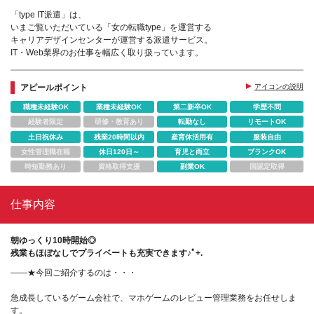
「type IT派遣」は、
いまご覧いただいている「女の転職type」を運営する
キャリアデザインセンターが運営する派遣サービス。
IT・Web業界のお仕事を幅広く取り扱っています。
アピールポイント
アイコンの説明
職種未経験OK
業種未経験OK
第二新卒OK
学歴不問
経験者限定
研修・教育あり
転勤なし
リモートOK
土日祝休み
残業20時間以内
産育休活用有
服装自由
女性管理職在籍
休日120日～
育児と両立
ブランクOK
時短勤務あり
資格取得支援
副業OK
国認定取得
仕事内容
朝ゆっくり10時開始◎
残業もほぼなしでプライベートも充実できます♪ﾟ+.
――★今回ご紹介するのは・・・
急成長しているゲーム会社で、マホゲームのレビュー管理業務をお任せしま
す。