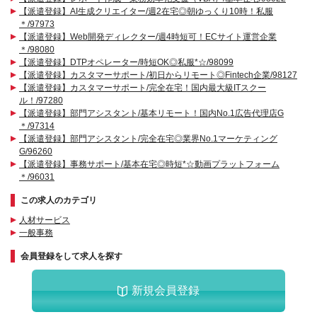
【派遣登録】AI生成クリエイター/週2在宅◎朝ゆっくり10時！私服
＊/97973
【派遣登録】Web開発ディレクター/週4時短可！ECサイト運営企業
＊/98080
【派遣登録】DTPオペレーター/時短OK◎私服*☆/98099
【派遣登録】カスタマーサポート/初日からリモート◎Fintech企業/98127
【派遣登録】カスタマーサポート/完全在宅！国内最大級ITスクー
ル！/97280
【派遣登録】部門アシスタント/基本リモート！国内No.1広告代理店G
＊/97314
【派遣登録】部門アシスタント/完全在宅◎業界No.1マーケティング
G/96260
【派遣登録】事務サポート/基本在宅◎時短*☆動画プラットフォーム
＊/96031
この求人のカテゴリ
人材サービス
一般事務
会員登録をして求人を探す
新規会員登録