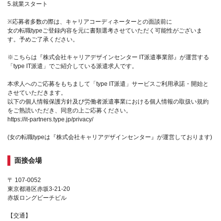
5.就業スタート
※応募者多数の際は、キャリアコーディネーターとの面談前に
女の転職typeご登録内容を元に書類選考させていただく可能性がございま
す。予めご了承ください。
※こちらは『株式会社キャリアデザインセンター IT派遣事業部』が運営する
「type IT派遣」でご紹介している派遣求人です。
本求人へのご応募をもちまして「type IT派遣」サービスご利用承諾・開始と
させていただきます。
以下の個人情報保護方針及び労働者派遣事業における個人情報の取扱い規約
をご熟読いただき、同意の上ご応募ください。
https://it-partners.type.jp/privacy/
(女の転職typeは『株式会社キャリアデザインセンター』が運営しております)
面接会場
〒 107-0052
東京都港区赤坂3-21-20
赤坂ロングビーチビル
【交通】