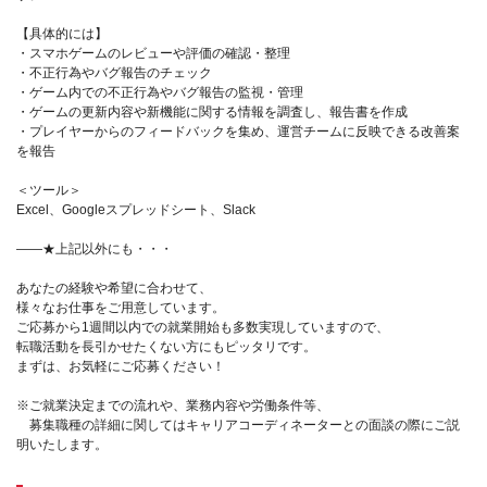
【具体的には】
・スマホゲームのレビューや評価の確認・整理
・不正行為やバグ報告のチェック
・ゲーム内での不正行為やバグ報告の監視・管理
・ゲームの更新内容や新機能に関する情報を調査し、報告書を作成
・プレイヤーからのフィードバックを集め、運営チームに反映できる改善案
を報告
＜ツール＞
Excel、Googleスプレッドシート、Slack
――★上記以外にも・・・
あなたの経験や希望に合わせて、
様々なお仕事をご用意しています。
ご応募から1週間以内での就業開始も多数実現していますので、
転職活動を長引かせたくない方にもピッタリです。
まずは、お気軽にご応募ください！
※ご就業決定までの流れや、業務内容や労働条件等、
募集職種の詳細に関してはキャリアコーディネーターとの面談の際にご説
明いたします。