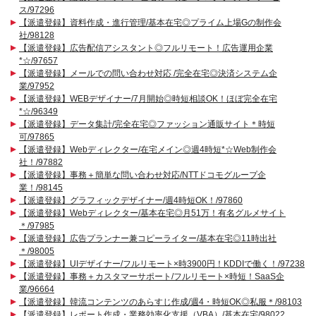
ス/97296
【派遣登録】資料作成・進行管理/基本在宅◎プライム上場Gの制作会
社/98128
【派遣登録】広告配信アシスタント◎フルリモート！広告運用企業
*☆/97657
【派遣登録】メールでの問い合わせ対応 /完全在宅◎決済システム企
業/97952
【派遣登録】WEBデザイナー/7月開始◎時短相談OK！ほぼ完全在宅
*☆/96349
【派遣登録】データ集計/完全在宅◎ファッション通販サイト＊時短
可/97865
【派遣登録】Webディレクター/在宅メイン◎週4時短*☆Web制作会
社！/97882
【派遣登録】事務＋簡単な問い合わせ対応/NTTドコモグループ企
業！/98145
【派遣登録】グラフィックデザイナー/週4時短OK！/97860
【派遣登録】Webディレクター/基本在宅◎月51万！有名グルメサイト
＊/97985
【派遣登録】広告プランナー兼コピーライター/基本在宅◎11時出社
＊/98005
【派遣登録】UIデザイナー/フルリモート×時3900円！KDDIで働く！/97238
【派遣登録】事務＋カスタマーサポート/フルリモート×時短！SaaS企
業/96664
【派遣登録】韓流コンテンツのあらすじ作成/週4・時短OK◎私服＊/98103
【派遣登録】レポート作成・業務効率化支援（VBA）/基本在宅/98022