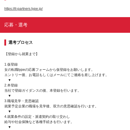
https://it-partners.type.jp/
応募・選考
選考プロセス
【登録から就業まで】
1.仮登録
女の転職typeの応募フォームから仮登録をお願いします。
エントリー後、お電話もしくはメールにてご連絡を差し上げます。
▼
2.本登録
当社で登録ガイダンスの後、本登録を行います。
▼
3.職場見学・意思確認
就業予定企業の職場を見学後、双方の意思確認を行います。
▼
4.就業条件の設定・派遣契約の取り交わし
給与や社会保険など各種手続きを行います。
▼