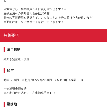
ど
≪派遣から、契約社員＆正社員も目指せます！≫
直接雇用への切り替えも多数実績有！
将来の直接雇用を見据えて、こんなスキルを身に着けた方が良いなど、
全面的にキャリアサポートを行っていきます！
募集要項
雇用形態
紹介予定派遣・派遣
給与
時給1700円 ☆想定月収27万2000円（7.5H×20日+残業10H）
※交通費全額支給
※在宅日数に応じて、在宅勤務手当あり
勤務地