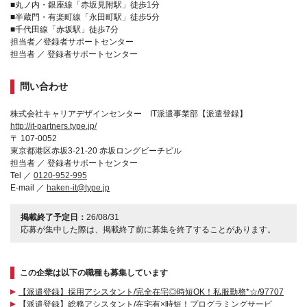
■丸ノ内・銀座線「赤坂見附駅」徒歩1分
■半蔵門・有楽町線「永田町駅」徒歩5分
■千代田線「赤坂駅」徒歩7分
担当者／登録者サポートセンター
担当者 ／ 登録者サポートセンター
問い合わせ
株式会社キャリアデザインセンター IT派遣事業部【派遣登録】
http://it-partners.type.jp/
〒 107-0052
東京都港区赤坂3-21-20 赤坂ロングビーチビル
担当者 ／ 登録者サポートセンター
Tel ／
0120-952-995
E-mail ／
haken-it@type.jp
掲載終了予定日：
26/08/31
応募が集中した際は、掲載終了前に募集を終了することがあります。
この企業は以下の職種も募集しています
【派遣登録】採用アシスタント/完全在宅◎時短OK！私服勤務*☆/97707
【派遣登録】総務アシスタント/在宅有×時短！プログラミングサービ