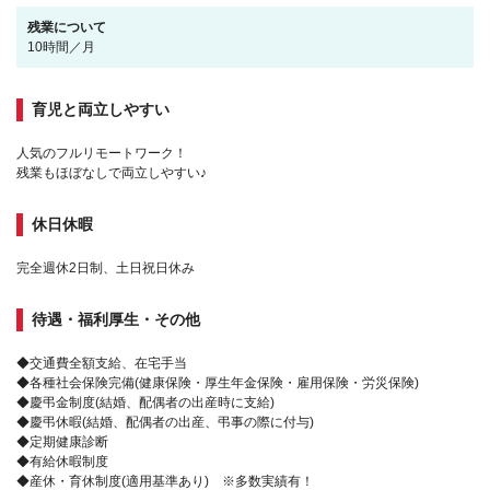
残業について
10時間／月
育児と両立しやすい
人気のフルリモートワーク！
残業もほぼなしで両立しやすい♪
休日休暇
完全週休2日制、土日祝日休み
待遇・福利厚生・その他
◆交通費全額支給、在宅手当
◆各種社会保険完備(健康保険・厚生年金保険・雇用保険・労災保険)
◆慶弔金制度(結婚、配偶者の出産時に支給)
◆慶弔休暇(結婚、配偶者の出産、弔事の際に付与)
◆定期健康診断
◆有給休暇制度
◆産休・育休制度(適用基準あり) ※多数実績有！