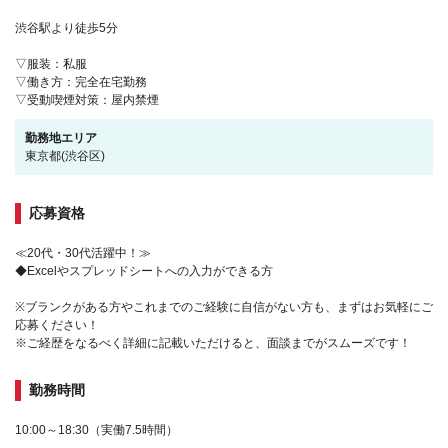
渋谷駅より徒歩5分
▽服装：私服
▽働き方：完全在宅勤務
▽受動喫煙対策：屋内禁煙
勤務地エリア
東京都(渋谷区)
応募資格
≪20代・30代活躍中！≫
◆Excelやスプレッドシートへの入力ができる方
※ブランクがある方やこれまでのご経験に自信がない方も、まずはお気軽にご
応募ください！
※ご経歴をなるべく詳細に記載いただけると、面談までがスムーズです！
勤務時間
10:00～18:30（実働7.5時間）