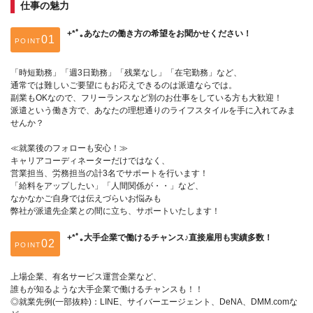
仕事の魅力
+*ﾟ｡あなたの働き方の希望をお聞かせください！
POINT
「時短勤務」「週3日勤務」「残業なし」「在宅勤務」など、
通常では難しいご要望にもお応えできるのは派遣ならでは。
副業もOKなので、フリーランスなど別のお仕事をしている方も大歓迎！
派遣という働き方で、あなたの理想通りのライフスタイルを手に入れてみま
せんか？
≪就業後のフォローも安心！≫
キャリアコーディネーターだけではなく、
営業担当、労務担当の計3名でサポートを行います！
「給料をアップしたい」「人間関係が・・」など、
なかなかご自身では伝えづらいお悩みも
弊社が派遣先企業との間に立ち、サポートいたします！
+*ﾟ｡大手企業で働けるチャンス♪直接雇用も実績多数！
POINT
上場企業、有名サービス運営企業など、
誰もが知るような大手企業で働けるチャンスも！！
◎就業先例(一部抜粋)：LINE、サイバーエージェント、DeNA、DMM.comな