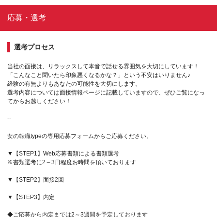
応募・選考
選考プロセス
当社の面接は、リラックスして本音で話せる雰囲気を大切にしています！
「こんなこと聞いたら印象悪くなるかな？」という不安はいりません♪
経験の有無よりもあなたの可能性を大切にします。
選考内容については面接情報ページに記載していますので、ぜひご覧になっ
てからお越しください！
--
女の転職typeの専用応募フォームからご応募ください。
▼【STEP1】Web応募書類による書類選考
※書類選考に2～3日程度お時間を頂いております
▼【STEP2】面接2回
▼【STEP3】内定
◆ご応募から内定までは2～3週間を予定しております