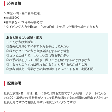
応募資格
＼学歴不問・第二新卒歓迎／
■未経験OK
■基本的なPCスキルがある方
└タイピング入力やExcel、PowerPointを使用した資料作成ができる方
あると望ましい経験・能力
～こんな方は大歓迎～
◎自分の意見やアイデアをカタチにしてみたい
◎様々なタイプの方と直接会話をするのが得意
◎コンビニ好きで、ついつい立ち寄る事が多い
◎相手の話をじっくり聞き、困りごとを解決するのが好きな方
◎「もっとこうすれば売れるかも？」と考えるのが好きな方
◎接客や販売、営業などの実務経験（アルバイトも可・期間不問）
配属部署
社員は女性7名・男性5名。代表の川野も女性です！入社後、サポートに入る
のは20～30代の女性社員がメイン♪業界未経験で女の転職type経由で入社した
社員たちですので相談しやすい環境はバツグンです◎