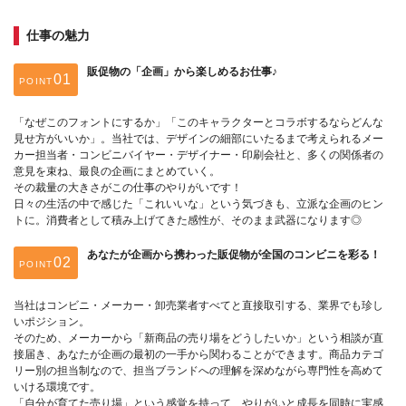
仕事の魅力
販促物の「企画」から楽しめるお仕事♪
POINT
「なぜこのフォントにするか」「このキャラクターとコラボするならどんな
見せ方がいいか」。当社では、デザインの細部にいたるまで考えられるメー
カー担当者・コンビニバイヤー・デザイナー・印刷会社と、多くの関係者の
意見を束ね、最良の企画にまとめていく。
その裁量の大きさがこの仕事のやりがいです！
日々の生活の中で感じた「これいいな」という気づきも、立派な企画のヒン
トに。消費者として積み上げてきた感性が、そのまま武器になります◎
あなたが企画から携わった販促物が全国のコンビニを彩る！
POINT
当社はコンビニ・メーカー・卸売業者すべてと直接取引する、業界でも珍し
いポジション。
そのため、メーカーから「新商品の売り場をどうしたいか」という相談が直
接届き、あなたが企画の最初の一手から関わることができます。商品カテゴ
リー別の担当制なので、担当ブランドへの理解を深めながら専門性を高めて
いける環境です。
「自分が育てた売り場」という感覚を持って、やりがいと成長を同時に実感