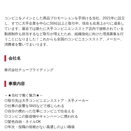
コンビニをメインとした商品プロモーションを手掛ける当社。2021年に設立
し、すでに大手企業を中心に50社以上と取引中。現在も右肩上がりに成長し
ています。最近では新たに大手コンビニエンスストア店内で放映されている
動画制作も担当するなど取引が増えたため、組織強化に向けた増員募集を行
うことになりました！これからも全国のコンビニエンスストア、メーカー、
消費者を繋いでまいります。
会社名
株式会社チューブライディング
事業内容
～★当社で働く魅力★～
◎取引先は大手コンビニエンスストア・大手メーカー
◎仕事の反響をSNSなどで感じられる
◎自分の携わった仕事にコンビニで出会える
◎コンビニの販促物やキャンペーンに携われる
◎髪色自由・ネイルOK
◎年次・役職の垣根がない風通しのよい職場