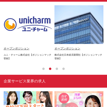
*
オープンポジション
オープンポジション
オ
年2
ユニ・チャーム株式会社【ポジションマッチ
株式会社日本経済新聞社【ポジションマッチ
楽
登録】
登録】
登
企業サービス業界の求人