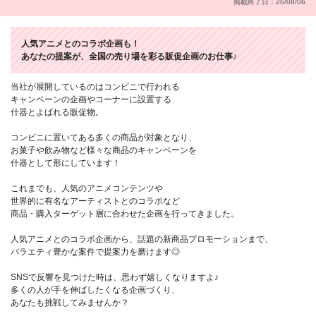
掲載終了日：26/08/06
人気アニメとのコラボ企画も！
あなたの提案が、全国の売り場を彩る販促企画のお仕事♪
当社が展開しているのはコンビニで行われる
キャンペーンの企画やコーナーに設置する
什器とよばれる販促物。
コンビニに置いてある多くの商品が対象となり、
お菓子や飲み物など様々な商品のキャンペーンを
什器として形にしています！
これまでも、人気のアニメコンテンツや
世界的に有名なアーティストとのコラボなど
商品・購入ターゲット層に合わせた企画を行ってきました。
人気アニメとのコラボ企画から、話題の新商品プロモーションまで、
バラエティ豊かな案件で提案力を磨けます◎
SNSで反響を見つけた時は、思わず嬉しくなりますよ♪
多くの人が手を伸ばしたくなる企画づくり、
あなたも挑戦してみませんか？