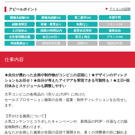
アピールポイント
アイコンの説明
職種未経験OK
業種未経験OK
第二新卒OK
学歴不問
経験者限定
研修・教育あり
転勤なし
リモートOK
土日祝休み
残業20時間以内
産育休活用有
服装自由
女性管理職在籍
休日120日～
育児と両立
ブランクOK
時短勤務あり
資格取得支援
副業OK
国認定取得
仕事内容
★自分が携わった企画や制作物がコンビニの店頭に！★デザインのディレク
ションもお任せ！★自分が考えたアイデアを実現できる可能性も！★土日+祝
日休みとスケジュールも調整しやすい
大手コンビニの各商品の《売り上げUP》に向けた
セールスプロモーション施策の企画・提案・制作ディレクションをお任せし
ます。
【手がける施策について】
人気コンテンツとコラボしたキャンペーンや、新商品のPOP・什器などの販
促物制作に携わります。
あなたが企画した施策が全国の店頭で展開され、多くの消費者の目に触れま