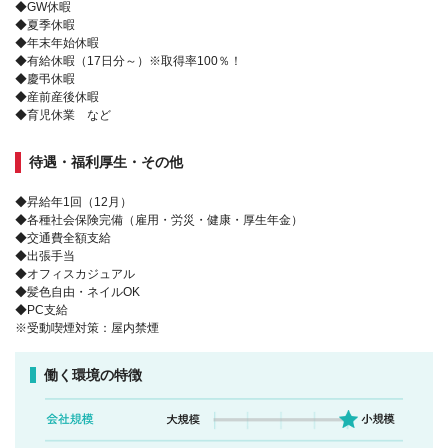
◆GW休暇
◆夏季休暇
◆年末年始休暇
◆有給休暇（17日分～）※取得率100％！
◆慶弔休暇
◆産前産後休暇
◆育児休業 など
待遇・福利厚生・その他
◆昇給年1回（12月）
◆各種社会保険完備（雇用・労災・健康・厚生年金）
◆交通費全額支給
◆出張手当
◆オフィスカジュアル
◆髪色自由・ネイルOK
◆PC支給
※受動喫煙対策：屋内禁煙
働く環境の特徴