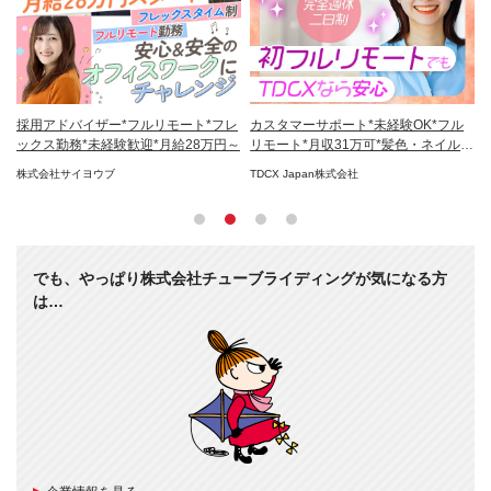
K/
採用アドバイザー*フルリモート*フレ
カスタマーサポート*未経験OK*フル
採
日
ックス勤務*未経験歓迎*月給28万円～
リモート*月収31万可*髪色・ネイル自
万
由
無
株式会社サイヨウブ
TDCX Japan株式会社
合
でも、やっぱり株式会社チューブライディングが気になる方
は…