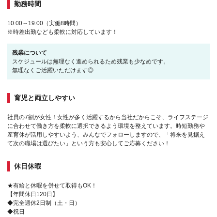
勤務時間
10:00～19:00（実働8時間）
※時差出勤なども柔軟に対応しています！
残業について
スケジュールは無理なく進められるため残業も少なめです。
無理なくご活躍いただけます◎
育児と両立しやすい
社員の7割が女性！女性が多く活躍するから当社だからこそ、ライフステージ
に合わせて働き方を柔軟に選択できるよう環境を整えています。時短勤務や
産育休が活用しやすいよう、みんなでフォローしますので、「将来を見据え
て次の職場は選びたい」という方も安心してご応募ください！
休日休暇
★有給と休暇を併せて取得もOK！
【年間休日120日】
◆完全週休2日制（土・日）
◆祝日