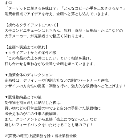
す◎
「ターゲットに刺さる色味は？」「どんなコピーが手を止めさせるか？」
消費者視点でアイデアを考え、企画へと落とし込んでいきます。
【携わるクライアントについて】
大手コンビニチェーンはもちろん、飲料・食品・日用品・たばこなどの
大手メーカー、卸売業者まで幅広く関わります。
【企画〜実施までの流れ】
▼クライアントからの案件相談
「この商品の売上を伸ばしたい」という相談を受け、
打ち合わせを重ねながら最適な企画を練っていきます。
▼施策全体のディレクション
企画後は、デザイナーや印刷会社などの制作パートナーと連携。
デザインの方向性の提案・調整を行い、魅力的な販促物へと仕上げます！
▼販促物納品とその後
制作物を期日通りに納品した後は、
買い物などの日常生活の中でふと自分の手掛けた販促物に
出会えるのがこの仕事の醍醐味。
また、クライアントから直接「売上につながった」など
嬉しいフィードバックをいただけることも魅力です！
※(変更の範囲)上記業務を除く当社業務全般