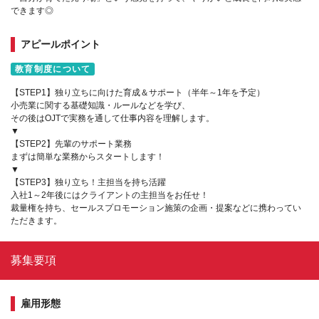
できます◎
アピールポイント
教育制度について
【STEP1】独り立ちに向けた育成＆サポート（半年～1年を予定）
小売業に関する基礎知識・ルールなどを学び、
その後はOJTで実務を通して仕事内容を理解します。
▼
【STEP2】先輩のサポート業務
まずは簡単な業務からスタートします！
▼
【STEP3】独り立ち！主担当を持ち活躍
入社1～2年後にはクライアントの主担当をお任せ！
裁量権を持ち、セールスプロモーション施策の企画・提案などに携わってい
ただきます。
募集要項
雇用形態