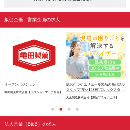
販促企画、営業企画の求人
こか
オープンポジション
紙おむつやエリエール製品の商品説明
ラ
スタッフ*年休123日*フレックスタイ
経
亀田製菓株式会社【ポジションマッチ登録】
ム
1
大王製紙株式会社【東証プライム上場】
株
社
法人営業（BtoB）の求人