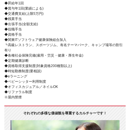
◆昇給年1回
◆賞与年1回(業績による)
◆交通費支給(上限5万円)
◆残業手当
◆出張手当(全額支給)
◆役職手当
◆資格手当
◆関東ITソフトウェア健康保険組合加入
┗高級レストラン、スポーツジム、有名テーマパーク、キャンプ場等の割引
有り
◆各種社会保険完備(雇用・労災・健康・厚生年金)
◆定期健康診断
◆資格取得支援制度(対象資格200種類以上)
◆時短勤務制度(要相談)
◆eラーニング
◆ベビーシッター利用制度
◆オフィスカジュアル／ネイルOK
◆リファラル制度
※屋内禁煙
それぞれの多様な価値観を尊重するカルチャーです！