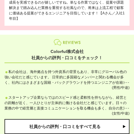
成長を実感できるのが嬉しいですね。単なる作業ではなく、提案や課題
解決まで踏み込んだ業務を重視する社風なので、将来は上流工程で顧客
に価値ある提案ができるエンジニアを目指しています！【Aさん／入社1
年目】
Colorful株式会社
社員からの評判・口コミをチェック！
私の会社は、海外拠点を持つ外資系の背景もあり、非常にグローバル色の
強い会社だと感じています。 日常的に多国籍なメンバーと関わる機会が多
く、社内にはさまざまな国籍・バックグラウンドを持つエンジニアが在籍し
(男性/中途)
ています。また、夏のインターンシップではアメリカの大学生を受け入れる
など、国境を越えた人材交流にも積極的に取り組んでいます。 こうした環境
スタートアップ企業ならではのスピード感と柔軟性を持ちながら、経営と
の中で働くことで、技術面だけでなく、文化や価値観の違いを理解しながら
の距離が近く、一人ひとりが主体的に働ける会社だと感じています。日々の
仕事を進める力が自然と身につく点が特徴だと思います。 加えて、ベンチャ
業務の中で経営層と直接コミュニケーションを取る機会も多く、自分の意見
ー企業ならではの風通しの良さもあり、代表を含め社員同士の距離が近く、
(女性/中途)
や提案が事業に反映されやすい環境です。また、スタートアップでありなが
意見や相談がしやすい、働きやすい環境が整っている会社だと感じていま
ら複数のグループ企業と連携しており、協力体制が整っている点も特徴で
す。
す。挑戦できる環境と、安心して働ける基盤の両方があり、変化を楽しみな
社員からの評判・口コミをすべて見る
がら成長したい人に向いている会社だと思います。