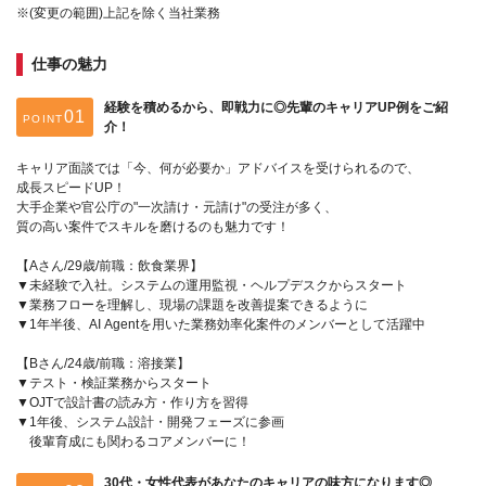
※(変更の範囲)上記を除く当社業務
仕事の魅力
経験を積めるから、即戦力に◎先輩のキャリアUP例をご紹
POINT
介！
キャリア面談では「今、何が必要か」アドバイスを受けられるので、
成長スピードUP！
大手企業や官公庁の"一次請け・元請け"の受注が多く、
質の高い案件でスキルを磨けるのも魅力です！
【Aさん/29歳/前職：飲食業界】
▼未経験で入社。システムの運用監視・ヘルプデスクからスタート
▼業務フローを理解し、現場の課題を改善提案できるように
▼1年半後、AI Agentを用いた業務効率化案件のメンバーとして活躍中
【Bさん/24歳/前職：溶接業】
▼テスト・検証業務からスタート
▼OJTで設計書の読み方・作り方を習得
▼1年後、システム設計・開発フェーズに参画
後輩育成にも関わるコアメンバーに！
30代・女性代表があなたのキャリアの味方になります◎