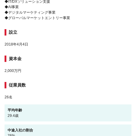
◆IT/DXソリューション支援
◆AI事業
◆デジタルマーケティング事業
◆グローバルマーケットエントリー事業
設立
2018年4月4日
資本金
2,000万円
従業員数
26名
平均年齢
29.4歳
中途入社の割合
76%