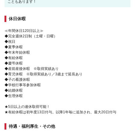
こともあります！
休日休暇
≪年間休日120日以上≫
◆完全週休2日制（土曜・日曜）
◆祝日
◆夏季休暇
◆年末年始休暇
◆有給休暇
◆慶弔休暇
◆産前産後休暇 ※取得実績あり
◆育児休暇 ※取得実績あり／3歳まで延長あり
◆子の看護休暇
◆学校行事等参加休暇
◆結婚休暇
◆生理休暇
★5日以上の連休取得可能！
★有給休暇は初年度13日付与。以降1年毎に追加され、最大20日付与
待遇・福利厚生・その他