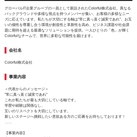
グローバルIT企業グループの一員として新設されたColorful株式会社。異なる
バックグラウンドや多様な視点を持つメンバーが集い、お客様の多様なニー
ズに応えています。私たちが大切にする軸は"常に真っ直ぐ誠実であれ"。お互
いの個性を尊重し合う環境が創造性と革新性を高め、ビジネス課題や社会課
題に期待を超える最適なソリューションを提供。一人ひとりの「色」が輝く
Colorfulなチームで、世界に多彩な可能性を届けます。
会社名
Colorful株式会社
事業内容
＜代表からのメッセージ＞
"常に真っ直ぐ誠実であれ"
これが私たちが最も大切にしている軸です。
学歴や経験は関係なし、
互いのリスペクトを大切にしています。
新しいステージへ挑戦したい意欲ある方のご応募をお待ちしております！
……
【事業内容】