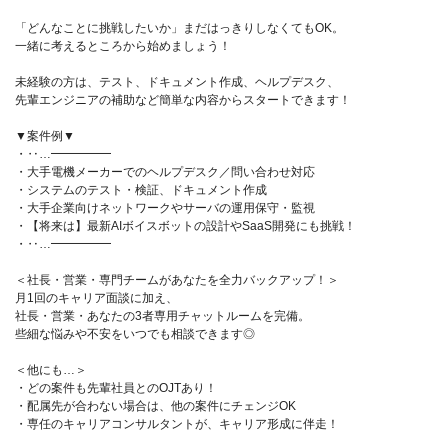
「どんなことに挑戦したいか」まだはっきりしなくてもOK。
一緒に考えるところから始めましょう！
未経験の方は、テスト、ドキュメント作成、ヘルプデスク、
先輩エンジニアの補助など簡単な内容からスタートできます！
▼案件例▼
・‥…━━━━━
・大手電機メーカーでのヘルプデスク／問い合わせ対応
・システムのテスト・検証、ドキュメント作成
・大手企業向けネットワークやサーバの運用保守・監視
・【将来は】最新AIボイスボットの設計やSaaS開発にも挑戦！
・‥…━━━━━
＜社長・営業・専門チームがあなたを全力バックアップ！＞
月1回のキャリア面談に加え、
社長・営業・あなたの3者専用チャットルームを完備。
些細な悩みや不安をいつでも相談できます◎
＜他にも…＞
・どの案件も先輩社員とのOJTあり！
・配属先が合わない場合は、他の案件にチェンジOK
・専任のキャリアコンサルタントが、キャリア形成に伴走！