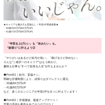
★キャリアも働き方も妥協なし！年収UP実績多数★
・30歳/540万円(84万円UP)
・41歳/720万円(60万円UP)
「年収を上げたい」も「休みたい」も。
"欲張り"に叶えよう◎
「やりがいはあるけど給与が低い」「稼げるけど休めない」
そんな"二者択一のキャリア"はもう終わり。
趣味も仕事も"すべて欲張る人生"を叶えませんか？
◆Point01｜給与、妥協ナシ。
明確な評価制度により、頑張りはダイレクトに還元。
・30歳/84万円UP
・41歳/60万円UP
など、多くのエンジニアが年収UPを次々に叶えています！
◆Point02｜市場価値、最速アップデート！
営業の手持ち案件をあてがうのではなく、