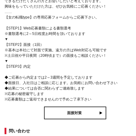
できるだけたくさんの方とお会いしたいと考えております。
興味をもっていただけた方は、ぜひお気軽にご応募ください！
……
【女の転職type】の専用応募フォームからご応募下さい。
【STEP1】Web応募書類による書類選考
※書類選考に2～5日程度お時間を頂いております
▼
【STEP2】面接（1回）
※基本は本社にて対面で実施。遠方の方はWeb対応も可能です
※土日祝や平日夜間（20時頃まで）の面接もご相談ください！
▼
【STEP3】内定
◆ご応募から内定までは2～3週間を予定しております
◆面接日、入社日はご相談に応じます。お気軽にお問い合わせ下さい
◆結果については合否に関わらずご連絡致します
※応募の秘密厳守します
※応募書類はご返却できませんので予めご了承下さい
面接対策
問い合わせ