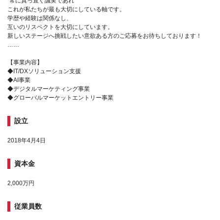
"常に真っ直ぐ誠実であれ"
これが私たちが最も大切にしている軸です。
学歴や経験は関係なし、
互いのリスペクトを大切にしています。
新しいステージへ挑戦したい意欲ある方のご応募をお待ちしております！
……
【事業内容】
◆IT/DXソリューション支援
◆AI事業
◆デジタルマーケティング事業
◆グローバルマーケットエントリー事業
設立
2018年4月4日
資本金
2,000万円
従業員数