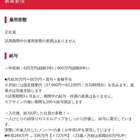
募集要項
雇用形態
正社員
試用期間中の雇用形態の差異はありません
給与
＜年収例：620万円(経験3年)｜800万円(経験6年)＞
■月給30万円〜50万円＋賞与＋各種手当
※月給には固定残業代（37,900円〜63,100円／月20時間分）を含みます。超
過分は別途支給します
※試用期間3ヶ月あり。期間中の給与・待遇の差異はありません。
※アサインの無い期間も100％給与保証します
＜入社後、給与UPした社員が多数！＞
一人ひとりの頑張りやスキルアップをしっかり評価し、給与に還元していま
す。
実際に中途入社したメンバーの多くが年収UPを実現しています！
■年収264万円 → 336万円【＋72万円】（23歳／月給は前職比6万円UP）