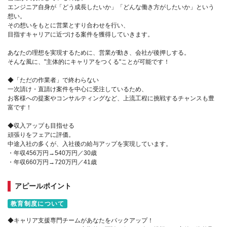
エンジニア自身が「どう成長したいか」「どんな働き方がしたいか」という
想い。
その想いをもとに営業とすり合わせを行い、
目指すキャリアに近づける案件を獲得していきます。
あなたの理想を実現するために、営業が動き、会社が後押しする。
そんな風に、"主体的にキャリアをつくる"ことが可能です！
◆「ただの作業者」で終わらない
一次請け・直請け案件を中心に受注しているため、
お客様への提案やコンサルティングなど、上流工程に挑戦するチャンスも豊
富です！
◆収入アップも目指せる
頑張りをフェアに評価。
中途入社の多くが、入社後の給与アップを実現しています。
・年収456万円→540万円／30歳
・年収660万円→720万円／41歳
アピールポイント
教育制度について
◆キャリア支援専門チームがあなたをバックアップ！