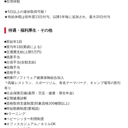
■生理休暇
★5日以上の連休取得可能！
★有給休暇は初年度13日付与。以降1年毎に追加され、最大20日付与
待遇・福利厚生・その他
■昇給年1回
■賞与年1回(業績による)
■交通費支給(上限5万円)
■残業手当
■出張手当(全額支給)
■役職手当
■資格手当
■関東ITソフトウェア健康保険組合加入
┗高級レストラン、スポーツジム、有名テーマパーク、キャンプ場等の割引
有り
■社会保険完備(雇用・労災・健康・厚生年金)
■定期健康診断
■資格取得支援制度(対象資格200種類以上)
■時短勤務制度(要相談)
■eラーニング
■ベビーシッター利用制度
■オフィスカジュアル／ネイルOK