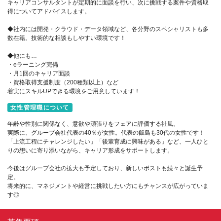
キャリアコンサルタントが定期的に面談を行い、次に挑戦する案件や資格取
得についてアドバイスします。
◆社内には開発・クラウド・データ領域など、各分野のスペシャリストも多
数在籍。技術的な相談もしやすい環境です！
◆他にも…
・eラーニング完備
・月1回のキャリア面談
・資格取得支援制度（200種類以上）など
着実にスキルUPできる環境をご用意しています！
女性管理職について
年齢や性別に関係なく、意欲や頑張りをフェアに評価する社風。
実際に、グループ会社代表の40％が女性。代表の飯島も30代の女性です！
「上流工程にチャレンジしたい」「後輩育成に興味がある」など、一人ひと
りの想いに寄り添いながら、キャリア形成をサポートします。
今後はグループ会社の拡大も予定しており、新しいポストも続々と誕生予
定。
将来的に、マネジメントや経営に挑戦したい方にもチャンスが広がっていま
す◎