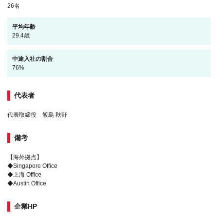
26名
平均年齢
29.4歳
中途入社の割合
76%
代表者
代表取締役 飯島 秋野
備考
【海外拠点】
◆Singapore Office
◆上海 Office
◆Austin Office
企業HP