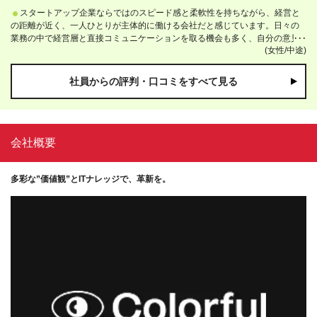
など、国境を越えた人材交流にも積極的に取り組んでいます。 こうした環境
スタートアップ企業ならではのスピード感と柔軟性を持ちながら、経営と
の中で働くことで、技術面だけでなく、文化や価値観の違いを理解しながら
の距離が近く、一人ひとりが主体的に働ける会社だと感じています。日々の
仕事を進める力が自然と身につく点が特徴だと思います。 加えて、ベンチャ
業務の中で経営層と直接コミュニケーションを取る機会も多く、自分の意見
ー企業ならではの風通しの良さもあり、代表を含め社員同士の距離が近く、
(女性/中途)
や提案が事業に反映されやすい環境です。また、スタートアップでありなが
意見や相談がしやすい、働きやすい環境が整っている会社だと感じていま
ら複数のグループ企業と連携しており、協力体制が整っている点も特徴で
す。
す。挑戦できる環境と、安心して働ける基盤の両方があり、変化を楽しみな
社員からの評判・口コミをすべて見る
がら成長したい人に向いている会社だと思います。
会社概要
多彩な”価値観”とITナレッジで、革新を。