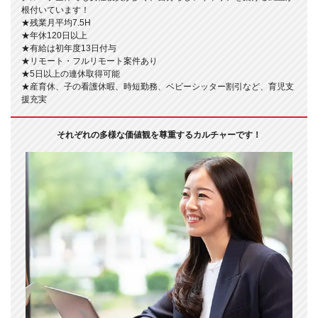
根付いています！
★残業月平均7.5H
★年休120日以上
★有給は初年度13日付与
★リモート・フルリモート案件あり
★5日以上の連休取得可能
★産育休、子の看護休暇、時短勤務、ベビーシッター割引など、育児支
援充実
それぞれの多様な価値観を尊重するカルチャーです！