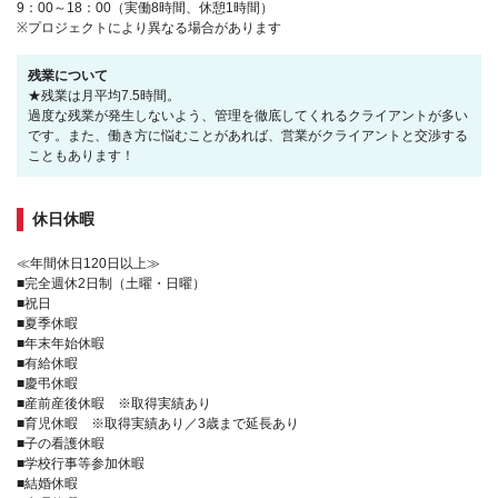
9：00～18：00（実働8時間、休憩1時間）
※プロジェクトにより異なる場合があります
残業について
★残業は月平均7.5時間。
過度な残業が発生しないよう、管理を徹底してくれるクライアントが多い
です。また、働き方に悩むことがあれば、営業がクライアントと交渉する
こともあります！
休日休暇
≪年間休日120日以上≫
■完全週休2日制（土曜・日曜）
■祝日
■夏季休暇
■年末年始休暇
■有給休暇
■慶弔休暇
■産前産後休暇 ※取得実績あり
■育児休暇 ※取得実績あり／3歳まで延長あり
■子の看護休暇
■学校行事等参加休暇
■結婚休暇