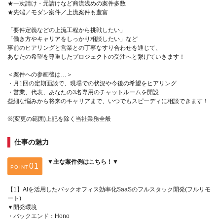
★一次請け・元請けなど商流浅めの案件多数
★先端／モダン案件／上流案件も豊富
「要件定義などの上流工程から挑戦したい」
「働き方やキャリアをしっかり相談したい」など
事前のヒアリングと営業との丁寧なすり合わせを通じて、
あなたの希望を尊重したプロジェクトの受注へと繋げていきます！
＜案件への参画後は…＞
・月1回の定期面談で、現場での状況や今後の希望をヒアリング
・営業、代表、あなたの3名専用のチャットルームを開設
些細な悩みから将来のキャリアまで、いつでもスピーディに相談できます！
※(変更の範囲)上記を除く当社業務全般
仕事の魅力
▼主な案件例はこちら！▼
POINT
【1】AIを活用したバックオフィス効率化SaaSのフルスタック開発(フルリモ
ート)
▼開発環境
・バックエンド：Hono