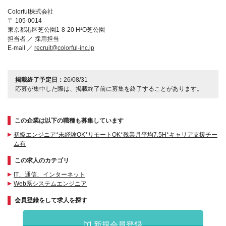
Colorful株式会社
〒 105-0014
東京都港区芝公園1-8-20 H¹O芝公園
担当者 ／ 採用担当
E-mail ／
recruit@colorful-inc.jp
掲載終了予定日：
26/08/31
応募が集中した際は、掲載終了前に募集を終了することがあります。
この企業は以下の職種も募集しています
初級エンジニア*未経験OK*リモートOK*残業月平均7.5H*キャリア支援チー
ム有
この求人のカテゴリ
IT、通信、インターネット
Web系システムエンジニア
会員登録をして求人を探す
新規会員登録