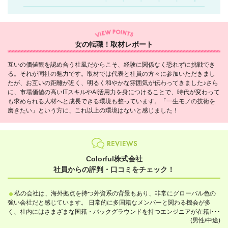
女の転職！取材レポート
互いの価値観を認め合う社風だからこそ、経験に関係なく恐れずに挑戦でき
る。それが同社の魅力です。取材では代表と社員の方々に参加いただきまし
たが、お互いの距離が近く、明るく和やかな雰囲気が伝わってきました♪さら
に、市場価値の高いITスキルやAI活用力を身につけることで、時代が変わって
も求められる人材へと成長できる環境も整っています。「一生モノの技術を
磨きたい」という方に、これ以上の環境はないと感じました！
Colorful株式会社
社員からの評判・口コミをチェック！
私の会社は、海外拠点を持つ外資系の背景もあり、非常にグローバル色の
強い会社だと感じています。 日常的に多国籍なメンバーと関わる機会が多
く、社内にはさまざまな国籍・バックグラウンドを持つエンジニアが在籍し
(男性/中途)
ています。また、夏のインターンシップではアメリカの大学生を受け入れる