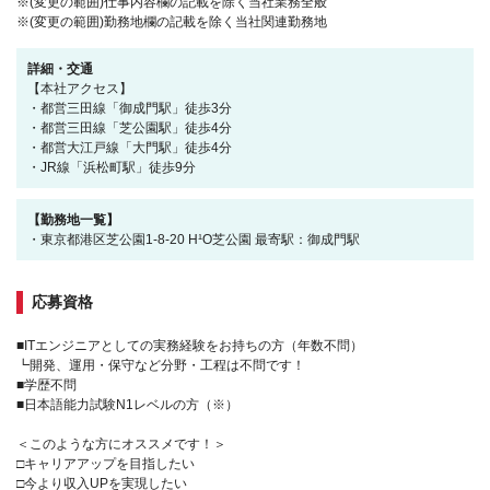
※(変更の範囲)仕事内容欄の記載を除く当社業務全般
※(変更の範囲)勤務地欄の記載を除く当社関連勤務地
詳細・交通
【本社アクセス】
・都営三田線「御成門駅」徒歩3分
・都営三田線「芝公園駅」徒歩4分
・都営大江戸線「大門駅」徒歩4分
・JR線「浜松町駅」徒歩9分
【勤務地一覧】
・東京都港区芝公園1-8-20 H¹O芝公園 最寄駅：御成門駅
応募資格
■ITエンジニアとしての実務経験をお持ちの方（年数不問）
┗開発、運用・保守など分野・工程は不問です！
■学歴不問
■日本語能力試験N1レベルの方（※）
＜このような方にオススメです！＞
□キャリアアップを目指したい
□今より収入UPを実現したい