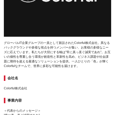
グローバルIT企業グループの一員として新設されたColorful株式会社。異なる
バックグラウンドや多様な視点を持つメンバーが集い、お客様の多様なニー
ズに応えています。私たちが大切にする軸は"常に真っ直ぐ誠実であれ"。お互
いの個性を尊重し合う環境が創造性と革新性を高め、ビジネス課題や社会課
題に期待を超える最適なソリューションを提供。一人ひとりの「色」が輝く
Colorfulなチームで、世界に多彩な可能性を届けます。
会社名
Colorful株式会社
事業内容
＜代表からのメッセージ＞