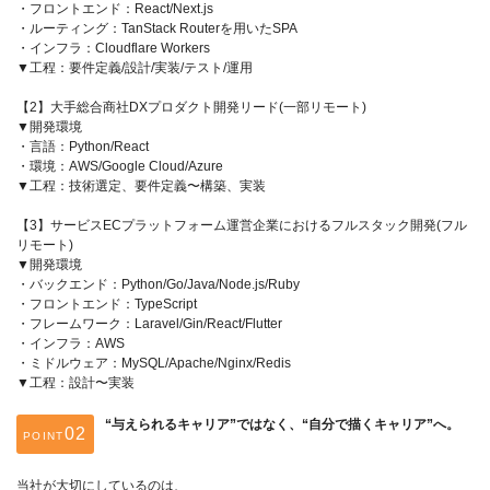
・フロントエンド：React/Next.js
・ルーティング：TanStack Routerを用いたSPA
・インフラ：Cloudflare Workers
▼工程：要件定義/設計/実装/テスト/運用
【2】大手総合商社DXプロダクト開発リード(一部リモート)
▼開発環境
・言語：Python/React
・環境：AWS/Google Cloud/Azure
▼工程：技術選定、要件定義〜構築、実装
【3】サービスECプラットフォーム運営企業におけるフルスタック開発(フル
リモート)
▼開発環境
・バックエンド：Python/Go/Java/Node.js/Ruby
・フロントエンド：TypeScript
・フレームワーク：Laravel/Gin/React/Flutter
・インフラ：AWS
・ミドルウェア：MySQL/Apache/Nginx/Redis
▼工程：設計〜実装
“与えられるキャリア”ではなく、“自分で描くキャリア”へ。
POINT
当社が大切にしているのは、