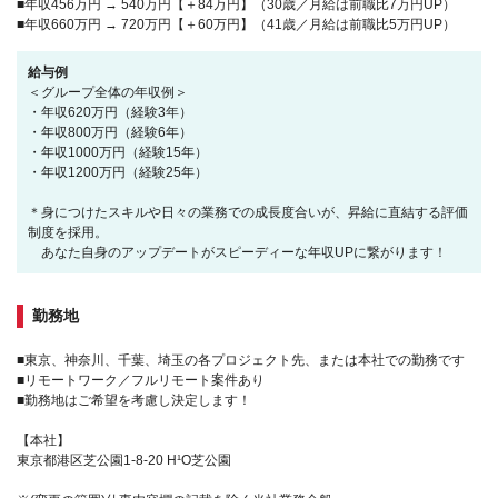
■年収456万円 → 540万円【＋84万円】（30歳／月給は前職比7万円UP）
■年収660万円 → 720万円【＋60万円】（41歳／月給は前職比5万円UP）
給与例
＜グループ全体の年収例＞
・年収620万円（経験3年）
・年収800万円（経験6年）
・年収1000万円（経験15年）
・年収1200万円（経験25年）
＊身につけたスキルや日々の業務での成長度合いが、昇給に直結する評価
制度を採用。
あなた自身のアップデートがスピーディーな年収UPに繋がります！
勤務地
■東京、神奈川、千葉、埼玉の各プロジェクト先、または本社での勤務です
■リモートワーク／フルリモート案件あり
■勤務地はご希望を考慮し決定します！
【本社】
東京都港区芝公園1-8-20 H¹O芝公園