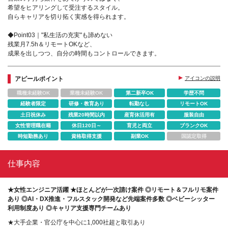
希望をヒアリングして受注するスタイル。
自らキャリアを切り拓く実感を得られます。
◆Point03｜"私生活の充実"も諦めない
残業月7.5h＆リモートOKなど、
成果を出しつつ、自分の時間もコントロールできます。
アピールポイント
アイコンの説明
職種未経験OK
業種未経験OK
第二新卒OK
学歴不問
経験者限定
研修・教育あり
転勤なし
リモートOK
土日祝休み
残業20時間以内
産育休活用有
服装自由
女性管理職在籍
休日120日～
育児と両立
ブランクOK
時短勤務あり
資格取得支援
副業OK
国認定取得
仕事内容
★女性エンジニア活躍 ★ほとんどが一次請け案件 ◎リモート＆フルリモ案件
あり ◎AI・DX推進・フルスタック開発など先端案件多数 ◎ベビーシッター
利用制度あり ◎キャリア支援専門チームあり
★大手企業・官公庁を中心に1,000社超と取引あり