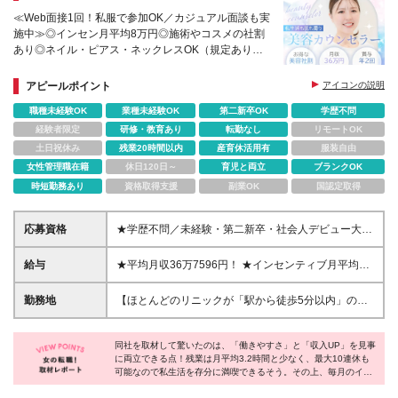
≪Web面接1回！私服で参加OK／カジュアル面談も実
施中≫◎インセン月平均8万円◎施術やコスメの社割
あり◎ネイル・ピアス・ネックレスOK（規定あり）
◎残業月平均3.2H◎産育休・時短勤務の取得率100％
＆復帰率98％
アピールポイント
アイコンの説明
職種未経験OK
業種未経験OK
第二新卒OK
学歴不問
経験者限定
研修・教育あり
転勤なし
リモートOK
土日祝休み
残業20時間以内
産育休活用有
服装自由
女性管理職在籍
休日120日～
育児と両立
ブランクOK
時短勤務あり
資格取得支援
副業OK
国認定取得
応募資格
★学歴不問／未経験・第二新卒・社会人デビュー大歓
迎★ 「美容が好き」「クリニックに興味がある」と
いうお気持ちがあればOKです！ 転職回数も一切問い
給与
★平均月収36万7596円！ ★インセンティブ月平均8
ません。 ＼こんな方にぴったりです／ ◎人と関わる
万7596円 ※少ない月でも4～5万円は支給 ※多い人は
こと、喜ばれることが好きな方 ◎素直な姿勢で、協
インセンだけで月20～30万円ゲット ※2024年の最高
勤務地
【ほとんどのリニックが「駅から徒歩5分以内」の好
調性を大切にできる方 ◎プライベートも充実させな
実績は月収100万円以上 月給28万円～＋賞与年2回＋
立地！】 ★転居を伴う転勤はありません ★首都圏エ
がら、しっかり稼ぎたい方 【面接について】 ◆私服
インセンティブ ⇒インセンティブにより、入職1年目
リアにて採用強化中！同期の仲間と一緒にスタートで
でのご参加OK！（Tシャツなどカジュアルな服装で構
から大幅な収入UPが可能！ ※残業代は1分単位で支給
同社を取材して驚いたのは、「働きやすさ」と「収入UP」を見事
きるチャンスです◎ ■本院 東京都新宿区新宿3-1-20メ
いません） ◆自己PRや立派な志望動機は不要です。
に両立できる点！残業は月平均3.2時間と少なく、最大10連休も
しています ※試用期間中は月給26万円＋各種手当 ※
ットライフ新宿スクエア7F ■クリニック一覧 【都
可能なので私生活を存分に満喫できるそう。その上、毎月のイン
面接では、これまでの経歴よりも「あなたのお人柄」
その他待遇の差異は【待遇・福利厚生・その他欄】を
内】新宿三丁目院／新宿東口院／新宿西口院／銀座有
センティブで頑張りがしっかり還元されるため、モチベーション
を知りたいと考えています。 どうぞリラックスして
参照ください
楽町院／銀座二丁目院／渋谷東口院／高田馬場院／池