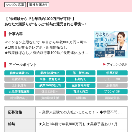
【 *未経験からでも年収約1000万円が可能* 】
あなたの頑張りが"もっと"給与に還元される環境へ！
仕事内容
≪インセン上限なしで1年目から年収800万円～可≫
★100％反響＆テレアポ・新規開拓なし
★残業ほぼなし／有給取得率100%／長期連休あり
★インセンで月給＋30万円も可能！
アピールポイント
アイコンの説明
職種未経験OK
業種未経験OK
第二新卒OK
学歴不問
経験者限定
研修・教育あり
転勤なし
リモートOK
土日祝休み
残業20時間以内
産育休活用有
服装自由
女性管理職在籍
休日120日～
育児と両立
ブランクOK
時短勤務あり
資格取得支援
副業OK
国認定取得
応募資格
＜業界未経験での入社がほとんど！＞ ◆学歴不問 ◆
営業や接客などで数字を追う経験をしたことがある方
◆成果が見えることにやりがいを感じる方 ☆当社で
給与
★入社1年目で年収800万円も ★美容手当あり♪ 月給
は、採用時のミスマッチを防ぐために、 「面接」で
35万円～50万円＋インセンティブ＋その他手当 〈イ