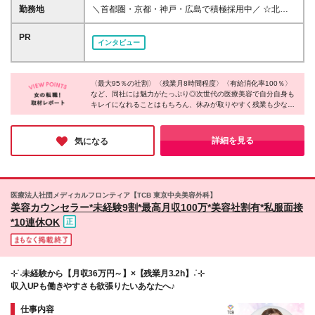
はなく、相互をよく理解するための「面談」を行って
ンセンティブについて〉 個人の売り上げによってイ
勤務地
＼首都圏・京都・神戸・広島で積極採用中／ ☆北海
います。 不安な点があれば何でも質問してください♪
ンセンティブを支給◎ 契約率は平均約50％で、1日3
道から福岡まで、希望を考慮した配属 ☆引っ越しを
件ほどのカウンセリングで1～2名のご契約をいただけ
伴う転勤なし 全国にあるディオクリニック各院での
PR
インタビュー
ます。 提案しやすく、収入につながりやすい仕組み
勤務です。 ………… ＜ディオクリニック＞ ※エリア
です！ 〈その他手当について〉 ・美容手当：月5000
採用のため、各院いずれかへの配属となります。 ・
円 ・地域手当：23区内は1万円、23区外/埼玉/神奈川/
札幌院 ・仙台院 ・有楽町院 ※積極採用中 ・上野院
千葉は月5000円 ※経験や能力を考慮し、決定しま
〈最大95％の社割〉〈残業月8時間程度〉〈有給消化率100％〉
・新宿院 ※積極採用中 ・池袋院 ・立川院 ・大宮院
など、同社には魅力がたっぷり◎次世代の医療美容で自分自身も
す。 ※月給はみなし残業代（20時間分～・3万2353円
・千葉駅前院 ※積極採用中 ・川崎院 ・横浜院 ・名
キレイになれることはもちろん、休みが取りやすく残業も少なめ
～4万8529円）を含みます。超過分は別途支給。 ※試
古屋院 ・栄院 ・梅田院 ・心斎橋院 ・京都院 ※積極
で、仕事とプライベートが両立できる環境です。接客経験を活か
用期間3ヶ月あり └試用期間中は諸手当10万～／イン
採用中 ・神戸三宮院 ※積極採用中 ・広島院 ※積極
したいという方も多く、経験はなくとも人と話すのが好きという
センティブの支給はありません。 └試用期間後は諸手
採用中 ・福岡天神院 (変更の範囲)上記を除く当社関連
方もいらっしゃいます。自分磨きをしつつ、接客スキルを活かし
詳細を見る
気になる
当が3万＋インセンティブ支給となります。 ※交通費
たいという方におすすめです♪
勤務地
支給（上限3万円/月）。
医療法人社団メディカルフロンティア【TCB 東京中央美容外科】
美容カウンセラー*未経験9割*最高月収100万*美容社割有*私服面接
*10連休OK
⊹ ࣪˖未経験から【月収36万円～】×【残業月3.2h】˖ ࣪⊹
収入UPも働きやすさも欲張りたいあなたへ♪
仕事内容