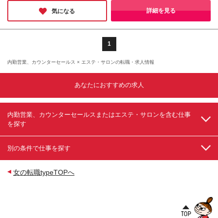
高く働ける環境なのだとか◎さらに美容の社割で、働きながら自
お話ししに来てくださいね。
袋駅前院／秋葉原院／中野院／町田院／立川院／八王
分磨きができるのも嬉しいポイント。理想のキャリアと生活を叶
詳細を見る
気になる
えたい方は、ぜひ飛び込んでみてください！
子院／品川院／北千住院／自由が丘院 【関東】横浜
駅前院／横浜院／新横浜院／大宮西口院／大宮東口院
／千葉駅前院／千葉東口院／川崎院／藤沢院／本厚木
院／川口院／川越院／越谷院／宇都宮院／水戸院／つ
1
くば院／高崎院／前橋院 【北海道】札幌駅前院 【東
北】仙台駅前院／郡山院／青森院／盛岡院／山形院／
内勤営業、カウンターセールス × エステ・サロンの転職・求人情報
秋田院 【中部】名古屋駅前院／豊田院／岐阜院／静
岡院／長野院／新潟院／金沢院／富山院／福井院／山
あなたにおすすめの求人
梨甲府駅前院 【関西】梅田大阪駅前院／堺院／京都
駅前院／奈良院／和歌山院 【中国・四国】広島院／
松江院／周南徳山駅ビル院／高松院／高知院／徳島院
【九州・沖縄】福岡博多院／熊本院／宮崎院／長崎院
内勤営業、カウンターセールスまたはエステ・サロンを含む仕事
／佐賀院／大分院／鹿児島院／那覇院 ※（変更の範
を探す
囲）上記を除く当院関連勤務地
別の条件で仕事を探す
女の転職typeTOPへ