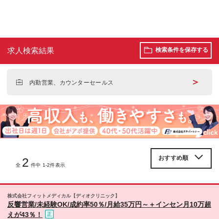
求人検索結果
検索条件を保存する
＞
内勤営業、カウンターセールス
2
全
件中 1-2件表示
株式会社フィットメディカル【ディオクリニック】
反響営業/未経験OK/成約率50％/月給35万円～＋インセン月10万超
えが43％！