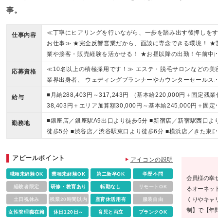
事。
≪丁寧にヒアリングを行いながら、一歩を踏み出す後押しを
仕事内容
お仕事≫ ★完全反響営業だから、面談に専念できる環境！ ★
業や接客・販売経験を活かせる！ ★お昼以降の出勤！午前中
自由に有効活用！
≪10名以上の積極採用です！≫ エステ・脱毛サロンなどの美
応募資格
業界出身者、 ウェディングプランナーやカウンターセールス
接客販売職経験者大歓迎！ ★多くのお客様と出会えるお仕事
■月給288,403円～317,243円 （基本給220,000円＋固定残業
給与
す。 「初対面の方と打ち解けることが得意な方」 「コミュニ
38,403円＋エリア加算額30,000円～基本給245,000円＋固定
ーションスキルを活かしたい方」 「社会貢献性の高い仕事に
業代42,243円＋エリア加算30,000円） ※固定残業代20時間
■銀座店／銀座駅A9出口より徒歩5分 ■新宿店／新宿駅西口よ
わりたい方」 そんな方にピッタリです。 【応募資格】 ◎学歴
勤務地
を含む。超過分は別途支給。 ※能力を考慮し決定。 ◎賞与：
徒歩5分 ■渋谷店／渋谷駅東口より徒歩6分 ■横浜店／きた東口
問 ◎営業や接客・販売経験者大歓迎！ ◎社会人経験10年以上
2回（6月・12月） ◎昇給：給与改定年2回（1月・7月）
より徒歩5分 ■大阪梅田店／大阪駅中央北口より徒歩5分 ◆U・
ブランクのある方もOK ※結婚相談所の経験は問いません。男
ターン歓迎！ ※転居を伴う転勤はありません。 ※配属先はご
社員も活躍中！ 【お昼からの出勤です】 勤務時間がお昼以降
アピールポイント
アイコンの説明
望を考慮します。お住まいの近くで長期就業が可能です。 （
時間帯となるので、 午前中は自分の時間として使いたい方に
更の範囲）：会社の定める事業所（後日会社が事業所を新設
職種未経験OK
業種未経験OK
第二新卒OK
学歴不問
おすすめです。 朝活や役所関係の手続き、 子育てや家事と両
会員様の幸
場合は、当該事業所を含む。） ※業務都合による異動・配転
など、 あなたのペースで時間を有効活用できます！
経験者限定
研修・教育あり
転勤なし
リモートOK
るオーネッ
あり得る。
くりやキャ
土日祝休み
残業20時間以内
産育休活用有
服装自由
制】で【年
女性管理職在籍
休日120日～
育児と両立
ブランクOK