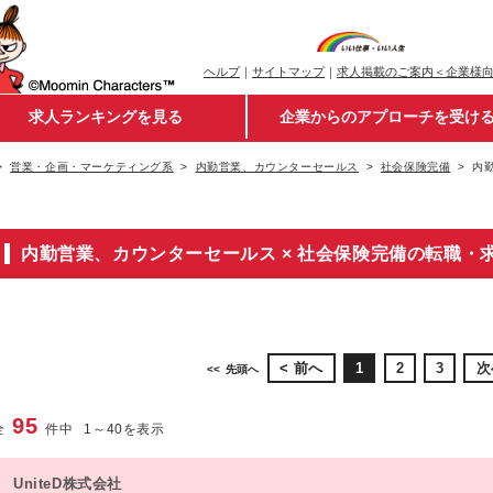
ヘルプ
｜
サイトマップ
｜
求人掲載のご案内＜企業様
求人ランキングを見る
企業からのアプローチを受け
営業・企画・マーケティング系
内勤営業、カウンターセールス
社会保険完備
内
内勤営業、カウンターセールス × 社会保険完備の転職・
前へ
1
2
3
次
先頭へ
95
全
件中
1
～
40
を表示
UniteD株式会社