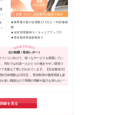
寄
極
波
・接
00
00
★業界最大級の会員数12.1万人！39店舗展
東
材
,
開
）
関
4,
★女性管理職89％！キャリアアップ◎
伴
島
★育休取得実績多数有り
ま
相
定
め
用
を含
女の転職！取材レポート
回
せづくりに向けて、様々なサービスを展開してい
ト。同社では社員一人ひとりの働きやすい環境づ
リア支援も丁寧に行われています。【完全週休2日
間休日休暇数は120日】。育休取得や復帰実績も多
性が多い職場なので周囲の理解や協力も得られる
「ライフスタイルが変わっても長く働きたい」
アップを目指したい」という方にぴったりです！
詳細を見る