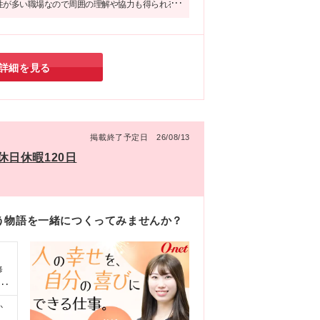
性が多い職場なので周囲の理解や協力も得られる
「ライフスタイルが変わっても長く働きたい」
アップを目指したい」という方にぴったりです！
詳細を見る
掲載終了予定日 26/08/13
日休暇120日
う物語を一緒につくってみませんか？
修
言
か