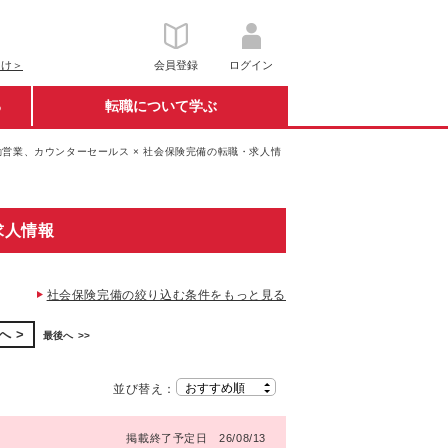
向け＞
会員登録
ログイン
る
転職について学ぶ
勤営業、カウンターセールス × 社会保険完備の転職・求人情
求人情報
社会保険完備の絞り込む条件をもっと見る
へ
最後へ
並び替え：
掲載終了予定日 26/08/13