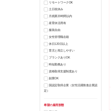
リモートワークOK
土日祝休み
月残業20時間以内
産育休活用有
服装自由
女性管理職在籍
休日120日以上
育児と両立しやすい
ブランクありOK
時短勤務あり
資格取得支援制度あり
副業OK
国認定取得企業（女性活躍推進企業認
定）
希望の雇用形態