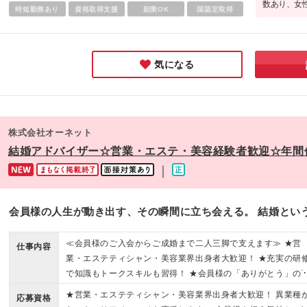
数あり、女
時短勤務あり
資格取得支援
副業OK
国認定取得
環境です。
「キャリア
気になる
株式会社オーネット
結婚アドバイザー☆営業・エステ・美容経験者歓迎☆年間休
｜
会員様の人生が動き出す、その瞬間に立ち会える。 結婚とい
≪会員様のご入会からご成婚まで二人三脚で支えます≫ ★営
仕事内容
業・エステティシャン・美容業界出身者大歓迎！ ★充実の研
で知識もトークスキルも習得！ ★会員様の「ありがとう」の
葉が嬉しいお仕事！
★営業・エステティシャン・美容業界出身者大歓迎！ 異業種
応募資格