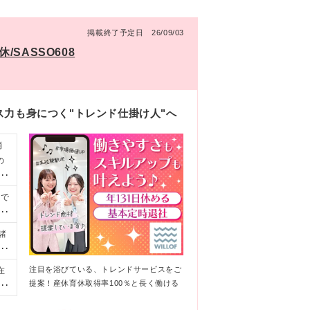
掲載終了予定日 26/09/03
/SASSO608
ス力も身につく"トレンド仕掛け人"へ
消
の
着
ムで
キル
諸
は面
）
ス
あ
注目を浴びている、トレンドサービスをご
在
対
円～
提案！産休育休取得率100％と長く働ける
ま
プ
京本
キ