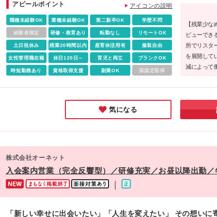
齢・スキルを考慮の上、決定します。 ※2ヶ月間の試用期間あ
アピールポイント
社、または新宿、名古屋、大阪にある当社各拠点、またはク
アイコンの説明
ルアップしたい □相手のことを思って話せる □TVやCMで話題
（期間中、雇用形態・給与・待遇変更なし）
アントの営業所にてご勤務いただきます。 【本社】東京都新
なるようなサービス・商材を扱いたい
職種未経験OK
業種未経験OK
第二新卒OK
学歴不問
【残業少な
区新宿3-1-24 京王新宿三丁目ビル3F 【名古屋支店】愛知県
経験者限定
研修・教育あり
転勤なし
リモートOK
ビューでき
屋市中区栄3-18-1 ナディアパークビジネスセンタービル18F
所でリスタ
土日祝休み
残業20時間以内
産育休活用有
服装自由
【大阪支店】大阪府大阪市北区梅田3-3-10 梅田ダイビル6F 
を展開して
在、募集中のクライアント営業所がある都道府県＞ 埼玉、東
女性管理職在籍
休日120日～
育児と両立
ブランクOK
減によって
京、神奈川、千葉、愛知、岐阜、大阪、兵庫 ※初回配属地以
時短勤務あり
資格取得支援
副業OK
国認定取得
イム上場企
の当社関連勤務地での勤務はありません
一歩を踏み
気になる
株式会社オーネット
入会案内営業（完全反響型）／研修充実／お昼以降出勤／年
｜
「新しい幸せに出会いたい」「人生を変えたい」 その想いに