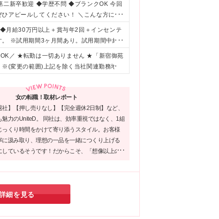
二新卒歓迎 ◆学歴不問 ◆ブランクOK 今回
ぜひアピールしてください！ ＼こんな方にピ
らえる仕事がしたい方 ★頑張った分しっかり
 ◆月給30万円以上＋賞与年2回＋インセンテ
チームワークを大切にできる方 ★未経験から
。 ※試用期間3ヶ月間あり。試用期間中給
が好きな方
に差異はありません。 ★収入アップを実現し
K／ ★転勤は一切ありません ★「新宿御苑
ブ支給実績あり ・未経験入社1年目の平均年収
2階 ※(変更の範囲)上記を除く当社関連勤務地
中 ・入社2ヶ月目までに全員がインセンティブを
切にしています。 そのため、成果だけではな
提案が収入アップにつながる環境です。
女の転職！取材レポート
退社】【押し売りなし】【完全週休2日制】など、
魅力のUniteD。 同社は、効率重視ではなく、1組
じっくり時間をかけて寄り添うスタイル。お客様
寧に汲み取り、理想の一品を一緒につくり上げる
にしているそうです！だからこそ、「想像以上の
す」といった嬉しい言葉をいただけることもある
の本当の楽しさを実感したい方に、ぜひおすすめ
す♪
詳細を見る