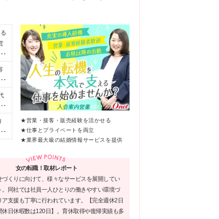
する
営
は
容
、
で
代
ケ
残
携
分
★営業・接客・販売経験を活かせる
り
不
年
★仕事とプライベートを両立
A
・
★業界最大級の結婚情報サービスを提供
I
性
希
の
変
も
女の転職！取材レポート
した
立
せづくりに向けて、様々なサービスを展開してい
も
ト。同社では社員一人ひとりの働きやすい環境づ
リア支援も丁寧に行われています。【完全週休2日
間休日休暇数は120日】。育休取得や復帰実績も多