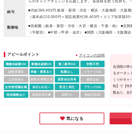
らのキャリアチェンジを応援します。 会員様を想う気持ち、
り添う姿勢を存分に 発揮できるお仕事です！ ≪10名以上の積
■月給288,403円 銀座・新宿・渋谷・横浜・大阪梅田・大阪難
給与
採用です！≫ ◎学歴不問・ブランクがある方もOK！ ◎営業
（基本給220,000円＋固定残業代38,403円＋エリア加算額30,
客・販売経験者大歓迎！業界経験は不問！ ◎未経験・第二新
0円） ■月給271,099円 大宮・千葉・柏・福岡 （基本給220,0
■首都圏（銀座・新宿・渋谷・大宮・横浜・千葉・柏） ■北関
卒・社会人経験10年以上も大歓迎！ ≪当てはまる方は活躍人
勤務地
円＋固定残業代36,099円＋エリア加算額15,000円） ■月給259
（宇都宮） ■中部（甲府・金沢） ■関西（大阪梅田・大阪難波
です！≫ □誰かを喜ばせる仕事がしたい方 □誰かの人生に深く
563円 宇都宮・金沢・熊本 （基本給220,000円＋固定残業代3
■九州（福岡・熊本・鹿児島） ◆U・Iターン歓迎！ ※転居を
わる仕事がしたい方 □人から頼られると嬉しくなる方 □自ら考
563円＋エリア加算額5,000円） ■月給253,795円 甲府・鹿児
う転勤はありません。 ※配属先はご希望を考慮します。お住
え、行動することが得意な方 □積極的に創意工夫ができる方 □
（基本給220,000円＋固定残業代33,795円） ※全勤務地、固
いの近くで長期就業が可能です。 （変更の範囲）：会社の定
手の目線に立って色々な提案ができる方
アピールポイント
アイコンの説明
残業代20時間分を含む。超過分は別途支給。 ※管理職候補採
る事業所（後日会社が事業所を新設した場合は、当該事業所
の場合は経験・能力を考慮して給与条件を決定。 ◎賞与：年2
職種未経験OK
業種未経験OK
第二新卒OK
学歴不問
む。） ※業務都合による異動・配転もあり得る。
会員様の幸
（6月・12月） ◎昇給：給与改定年2回（1月・7月）
経験者限定
研修・教育あり
転勤なし
リモートOK
るオーネッ
くりやキャ
土日祝休み
残業20時間以内
産育休活用有
服装自由
制】で【年
女性管理職在籍
休日120日～
育児と両立
ブランクOK
数あり、女
時短勤務あり
資格取得支援
副業OK
国認定取得
環境です。
「キャリア
気になる