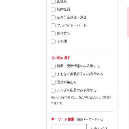
正社員
契約社員
紹介予定派遣・派遣
アルバイト・パート
業務委託
その他
その他の条件
新着・更新情報のみ表示する
まもなく掲載終了のみ表示する
面接対策あり
シンプル応募のみ表示する
※シンプル応募では、自己PRの記入なしで応募が
できます。
キーワード検索
(複数キーワード不可)
を含む求人