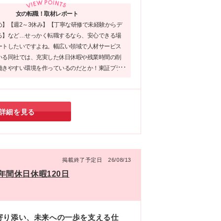
り
ライ
に
女の転職！取材レポート
宿
め】【週2～3休み】【丁寧な研修で未経験からデ
名古
る】など…せっかく転職するなら、安心できる場
ートしたいですよね。幅広い領域で人材サービス
＜現
いる同社では、充実した休日休暇や残業時間の削
働きやすい環境を作っているのだとか！東証プラ
外
業グループとしての安定性も同社の魅力。新たな
出す場所にぴったりではないでしょうか。
詳細を見る
掲載終了予定日 26/08/13
間休日休暇120日
寄り添い、未来への一歩を支える仕