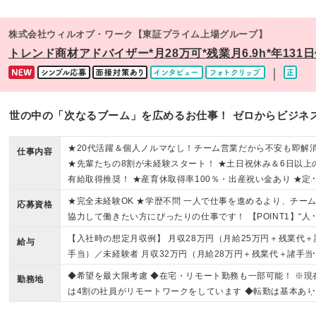
株式会社ウィルオブ・ワーク【東証プライム上場グループ】
トレンド商材アドバイザー*月28万可*残業月6.9h*年131日休
｜
世の中の「次なるブーム」を広めるお仕事！ ゼロからビジネ
★20代活躍＆個人ノルマなし！チーム営業だから不安も即解
仕事内容
★先輩たちの8割が未経験スタート！ ★土日祝休み＆6日以上
有給取得推奨！ ★産育休取得率100％・出産祝い金あり ★定
率98％
★完全未経験OK ★学歴不問 一人で仕事を進めるより、チー
応募資格
協力して働きたい方にぴったりの仕事です！ 【POINT1】“人
柄”重視の採用です！ チームで協力して進めるので 経験・ス
【入社時の想定月収例】 月収28万円（月給25万円＋残業代＋
給与
よりもあなたらしさを大切にしています！ 【POINT2】選考
手当）／未経験者 月収32万円（月給28万円＋残業代＋諸手当
接ではなく面談！ 一人ひとりの人柄を知るために、雑談ベー
／法人営業経験1年 【営業経験者】月給28万円～＋インセン
◆希望を最大限考慮 ◆在宅・リモート勤務も一部可能！ ※現
でお話ししています。 服装に指定もありません！ Web面談で
勤務地
り＋残業手当100％支給＋賞与年2回 【未経験者】月給25万
は4割の社員がリモートワークをしています ◆転勤は基本あり
応していますのでお気軽にご参加ください◎ ★☆こんなタイ
＋インセンあり＋残業手当100％支給＋賞与年2回 ※給与は年
せん ※詳細はお問い合わせください。 ◆U・Iターン歓迎 東
が活躍中☆★ □人と関わることが好き □新しいことが好き □ス