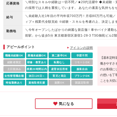
＼特別なスキルや経験は一切不問／★20代活躍中 ◆未経験・第
応募資格
の採用では人柄を重視しています。 あなたの素直な気持ちを
ッタリです！／ ★人と話すことが好きな方 ★誰かに喜んでも
＼未経験入社1年目の平均年収700万円！月収80万円も可能／
給与
評価されたい方 ★オンオフのメリハリをつけて働きたい方 ★
ィブ＋残業代全額支給 ※経験・スキルを考慮の上、決定します
新しいことにチャレンジしたい方 ★オシャレやアクセサリー
与は月給25万円～＋インセンティブとなります。その他待遇
＼今年オープンしたばかりの綺麗な新店舗！車やバイク通勤もO
勤務地
ている先輩が多数！ ・月4件成約で約28万円のインセンティ
前駅」から徒歩5分 東京都新宿区新宿1-28-3 TSG御苑ビル
700万円 ・1年目で年収1000万円超を実現した先輩も活躍
獲得 当社では、お客様一人ひとりに丁寧に向き合う姿勢を大
アピールポイント
アイコンの説明
く日々の頑張りや成長もしっかり評価。お客様に寄り添った
職種未経験OK
業種未経験OK
第二新卒OK
学歴不問
【基本定時
経験者限定
研修・教育あり
転勤なし
リモートOK
働きやすさも
のお客様に
土日祝休み
残業20時間以内
産育休活用有
服装自由
の想いを丁
女性管理職在籍
休日120日～
育児と両立
ブランクOK
ことを大切
時短勤務あり
資格取得支援
副業OK
国認定取得
仕上がりで
よう。接客
したい企業で
気になる