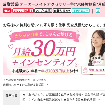
反響営業(オーダーメイドアクセサリー等)*未経験歓迎*月給
｜
お客様の“特別な想い”に寄り添う仕事 完全反響だからこそ
人生の特別な瞬間に寄り添う接客を。
未経験スタートの先輩が多数活躍中♪
★「ありがとう」が直接届く仕事★結婚指輪や記念日の贈り物
仕事内容
髪・ネイル自由★残業ほぼなし★賞与年2回★20代活躍中♪