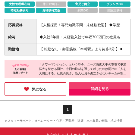
女性管理職在籍
休日120日～
育児と両立
ブランクOK
時短勤務あり
資格取得支援
副業OK
国認定取得
応募資格
【人柄採用！専門知識不問・未経験歓迎】 ◆学歴・
経歴不問 ◆第二新卒歓迎 ◆人物重視の採用です！ ▼
こんな方はぜひご応募ください ・誠実な姿勢を持っ
給与
◆入社2年目・未経験入社で年収700万円の社員も 月
た方 ・素直な方 ・思いやりを持った方 ・人と接する
給：25万円～30万円＋賞与（年2回）＋インセンティ
ことが好きな方 ・成果を実感できる環境で仕事をし
ブ(平均：月25万～70万)＋随時昇給 ※経験・スキルを
勤務地
【 転勤なし・御堂筋線「本町駅」より徒歩3分 】 ■本
たい方 ★集客力はかなり高く、 集客に手間をとられ
考慮して決定いたします ※上記には固定残業代（23
社： 大阪府大阪市中央区淡路町3丁目6-3 御堂筋
ることなく お客様対応に専念できる環境◎ 未経験の
時間分を、月3万2500円以上）を含みます ※上記を超
MTRビル1階 ≪アクセスの良さ抜群！≫ ★大阪の2大
方や、前職の営業で 新規開拓に苦戦した方も活躍で
える時間外労働分は追加で支給 ※試用期間（3ヶ月）
「タワーマンション」という昨今、ニーズ急拡大中の市場で事業
主要駅「淀屋橋」「本町」の ちょうど中間に位置す
きる職場です。
拡大を続ける同社。今回の取材を通して感じたのは同社の「人を
は未経験者のみ月給に変動あり ├未経験の方は月給21
る好立地！ 3駅5路線がすべて徒歩10分以内で利用可
大切にする」社風の良さ。新入社員を孤立させないチーム体制や
万円以上、経験者は月給23万円となります └上記金額
能です。 ★御堂筋からすぐの好立地！ 周辺にはおし
研修制度など、制度面や風土それぞれに「人を大切にする姿勢」
は固定残業代（20時間分を、月2万7000円以上）を含
ゃれなカフェやランチスポット、 コンビニ、銀行な
が詰まっており、その結果が定着率の高さに繋がっていると感じ
み、超過分は別途支給いたします
どが充実しており、 仕事帰りのショッピングや習い
ました。今後さらに制度面もブラッシュアップしていく予定。成
詳細を見る
気になる
長できるだけでなく、心理的安全性も、魅力の一つです！
事にも非常に便利なエリアです。 キタ（梅田）やミ
ナミ（難波）へも 御堂筋線で一本（乗車時間数分）
なので、 仕事終わりのプライベートも充実させられ
ます！ (変更の範囲)上記を除く当社関連勤務地 ※関西
1
限定求人※ 大阪本社勤務 関西本社
カスタマーサポート、オペレーター × 住宅・不動産、建築・土木業界の転職・求人情報
あなたにおすすめの求人