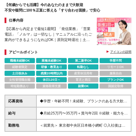
【何歳からでも活躍】今のあなたのままで大歓迎
不安や疑問に100％正直に答える「すり合わせ面接」で安心
仕事内容
【応募から内定まで最短1週間】「発信業務」「営業
電話」「ノルマ」は一切なし｜マニュアルに沿ったご
案内ができるようになればOK｜原則定時退社｜土日
祝休み｜副業OK｜完全週休二日制（土日祝休み）
アピールポイント
アイコンの説明
職種未経験OK
業種未経験OK
第二新卒OK
学歴不問
経験者限定
研修・教育あり
転勤なし
リモートOK
土日祝休み
残業20時間以内
産育休活用有
服装自由
女性管理職在籍
休日120日～
育児と両立
ブランクOK
時短勤務あり
資格取得支援
副業OK
国認定取得
応募資格
◆学歴・年齢不問！未経験、ブランクのある方大歓
迎！ ◆PCで簡単な文字入力ができる方 ＼1つでも当
てはまれば大歓迎！／ □年齢・ブランクを気にせず正
給与
◆月給25万円〜35万円＋賞与年2回 ※経験・能力を考
社員として復帰したい □チームを温かく見守る仕事に
慮の上、決定いたします。 ※残業代は別途全額支給い
挑戦したい □残業なしで、体力的に無理なく定年まで
たします。 ※試用期間3ヶ月（期間中の条件に差異な
勤務地
＜就業先＞ 東京都中央区日本橋小網町 ◎入社後は当
長く働きたい
し） コールセンターでの勤務経験をお持ちの方、マ
社が業務を請け負っている就業先での勤務となりま
ネジメント経験をお持ちの方、 その他「シフト管