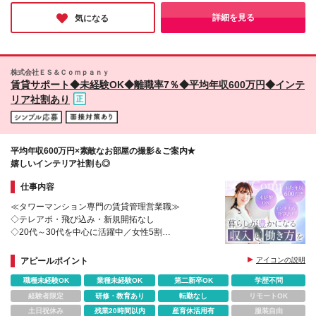
伴う転勤はありません ※一部在宅勤務を選択可（詳細
られるチャンスもあります。働きやすい環境で、これから新しい
は「勤務時間欄」参照ください） ※上記以外での勤務
キャリアをスタートさせたいという方はぜひご検討いただければ
詳細を見る
気になる
と思います！
の可能性はございません
株式会社ＥＳ＆Ｃｏｍｐａｎｙ
賃貸サポート◆未経験OK◆離職率7％◆平均年収600万円◆インテ
リア社割あり
平均年収600万円×素敵なお部屋の撮影＆ご案内★
嬉しいインテリア社割も◎
仕事内容
≪タワーマンション専門の賃貸管理営業職≫
◇テレアポ・飛び込み・新規開拓なし
◇20代～30代を中心に活躍中／女性5割
◇社員割引制度あり／インテリアや家具が最大
70％OFF
アピールポイント
アイコンの説明
職種未経験OK
業種未経験OK
第二新卒OK
学歴不問
経験者限定
研修・教育あり
転勤なし
リモートOK
土日祝休み
残業20時間以内
産育休活用有
服装自由