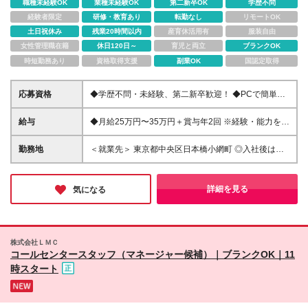
職種未経験OK
業種未経験OK
第二新卒OK
学歴不問
経験者限定
研修・教育あり
転勤なし
リモートOK
土日祝休み
残業20時間以内
産育休活用有
服装自由
女性管理職在籍
休日120日～
育児と両立
ブランクOK
時短勤務あり
資格取得支援
副業OK
国認定取得
応募資格
◆学歴不問・未経験、第二新卒歓迎！ ◆PCで簡単な
文字入力ができる方 ＼1つでも当てはまれば大歓迎！
／ □ 人間関係に悩まず自分のタスクに集中したい □ 残
給与
◆月給25万円〜35万円＋賞与年2回 ※経験・能力を考
業なしで安定して長く働きたい □ 未経験から正社員や
慮の上、決定いたします。 ※残業代は別途全額支給い
マネージャーに挑戦したい □ ノルマに追われる仕事は
たします。 ※試用期間3ヶ月（期間中の条件に差異な
勤務地
＜就業先＞ 東京都中央区日本橋小網町 ◎入社後は当
苦手
し） コールセンターでの勤務経験をお持ちの方、マ
社が業務を請け負っている就業先での勤務となりま
ネジメント経験をお持ちの方、 その他「シフト管
す。 ＜本社＞ 東京都豊島区南大塚2丁目22番5号
理」「新人教育」などの経験をお持ちの方は より高
※(変更の範囲)上記を除く当社関連勤務地
詳細を見る
気になる
い金額からのスタートも可能です！
株式会社ＬＭＣ
コールセンタースタッフ（マネージャー候補）｜ブランクOK｜11
時スタート