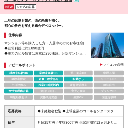
土地の記憶を繋ぎ、街の未来を描く。
都心の景色を変える総合デベロッパー。
仕事内容
マンション等を購入した方・入居中の方のお客様窓口
◆経常利益は約2,890億円
◆主力のビル賃貸は東京に230棟超。分譲マンション
は全国規模で業界トップクラスの供給戸数
アピールポイント
アイコンの説明
職種未経験OK
業種未経験OK
第二新卒OK
学歴不問
経験者限定
研修・教育あり
転勤なし
リモートOK
土日祝休み
残業20時間以内
産育休活用有
服装自由
女性管理職在籍
休日120日～
育児と両立
ブランクOK
時短勤務あり
資格取得支援
副業OK
国認定取得
応募資格
◆未経験者歓迎 ◆上場企業のコールセンタースタッ
フとして丁寧な対応のできる方 ◆人と接するのが好
き・話すのが好きな方 ≪求める人物イメージ≫ ◆人
給与
月給25万円／年収300万円 ※試用期間12ヵ月あり。期
と話すことが好きで、それを仕事にしていきたい方
間中の給与・待遇に差異はありません ※残業代は全額