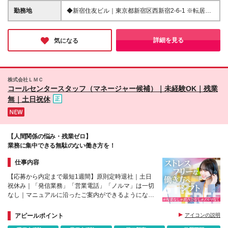
住まいに関する知識は問わず、まずはお客様対応にあ
別途支給します ※スキルアップ等により昇給あり ★
勤務地
◆新宿住友ビル｜東京都新宿区西新宿2-6-1 ※転居を
たって自身のコミュニケ－ション力を活かしたいとい
勤続功労株式報酬制度 勤続と功労に応じて、住友不
伴う転勤はありません ※職種の変更はありませんが、
う方を求めています。 ◆ヒアリング力に自身のある
動産の株式を取得し、退職時に報酬として受け取る制
部署異動の可能性はあります ※変更の範囲：上記を除
方 顧客からの問い合わせに対して、まず的確に相手
度です。
く当社関連勤務
詳細を見る
気になる
の言葉や要望を理解することが求められます。 相手
の話を聞くことが得意な方も、スキルを発揮しやすい
業務です。 ≪特に向いている方≫ ◆住宅や建物、間
取りを見るのが好きな方 お客様からの問い合わせの
多くは、住まいに関するお困りごとが中心です。 時
株式会社ＬＭＣ
コールセンタースタッフ（マネージャー候補）｜未経験OK｜残業
にはお客様の間取り情報から、不具合やトラブル内容
を把握しますので、住まいや間取りを見るのが好きな
無｜土日祝休
方はより一層興味をもって取り組める環境です。 ま
た、身近なものだからこそ、業務習得にあたってイメ
ージもつきやすい点はメリットです。
【人間関係の悩み・残業ゼロ】
業務に集中できる無駄のない働き方を！
仕事内容
【応募から内定まで最短1週間】原則定時退社｜土日
祝休み｜「発信業務」「営業電話」「ノルマ」は一切
なし｜マニュアルに沿ったご案内ができるようになれ
ばOK｜副業OK｜完全週休二日制（土日祝休み）
アピールポイント
アイコンの説明