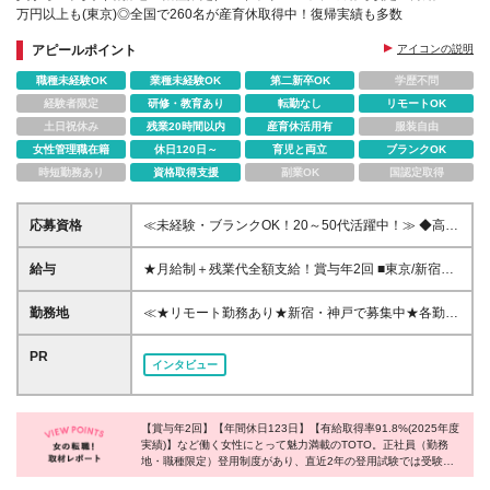
万円以上も(東京)◎全国で260名が産育休取得中！復帰実績も多数
アピールポイント
アイコンの説明
職種未経験OK
業種未経験OK
第二新卒OK
学歴不問
経験者限定
研修・教育あり
転勤なし
リモートOK
土日祝休み
残業20時間以内
産育休活用有
服装自由
女性管理職在籍
休日120日～
育児と両立
ブランクOK
時短勤務あり
資格取得支援
副業OK
国認定取得
応募資格
≪未経験・ブランクOK！20～50代活躍中！≫ ◆高卒
以上 ◆基本的なPCスキル ☆インテリアや水まわり商
品の販売等のご経験はもちろん、 業界未経験でもコ
給与
★月給制＋残業代全額支給！賞与年2回 ■東京/新宿：
ールセンター経験や企業での事務経験をお持ちの方
月給30万3030円＋賞与（年2回） ■兵庫/神戸：月給
も、大歓迎です！ ※契約の更新あり（契約期間満了前
27万1430円＋賞与（年2回） ※試用期間なし ※初回
勤務地
≪★リモート勤務あり★新宿・神戸で募集中★各勤務
に判断） ※通算契約期間は5年が上限となりますが、
契約期間6ヶ月（期間中の給与・待遇に差異はありま
地駅徒歩5分以内の好立地で通勤ラクラク★≫ 【新宿
期間中に正社員（勤務地・職種限定）に登用されなか
せん） ※残業代全額支給
駅南口より徒歩5分の好立地】 ■東京：東京都渋谷区
PR
った場合でも、無期契約社員として長く活躍しなが
インタビュー
代々木2-1-5 JR南新宿ビル5F ┗アクセス：JR・京
ら、引き続き正社員へチャレンジいただけます。
王・小田急線・都営新宿線・ 都営大江戸線・東京
メトロ丸の内線「新宿駅」南口より徒歩5分 【神戸駅
【賞与年2回】【年間休日123日】【有給取得率91.8%(2025年度
より徒歩1分 南口を出てすぐ】 ■兵庫：神戸市中央
実績)】など働く女性にとって魅力満載のTOTO。正社員（勤務
区東川崎町1-2-2 ハウジングデザインセンター神戸
地・職種限定）登用制度があり、直近2年の登用試験では受験者
9F ┗アクセス：JR「神戸駅」より徒歩1分 ※転居を
の約9割の方が合格しており、将来的には更なる安定を手に入れ