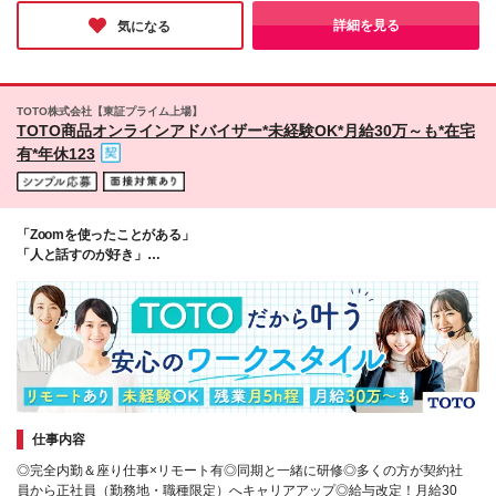
す。 ＜本社＞ 東京都豊島区南大塚2丁目22番5号
理」「新人教育」などの経験をお持ちの方は より高
※(変更の範囲)上記を除く当社関連勤務地
詳細を見る
気になる
い金額からのスタートも可能です！
TOTO株式会社【東証プライム上場】
TOTO商品オンラインアドバイザー*未経験OK*月給30万～も*在宅
有*年休123
「Zoomを使ったことがある」
「人と話すのが好き」
そんな方必見！ぴったりのお仕事をご紹介します▶▶
仕事内容
◎完全内勤＆座り仕事×リモート有◎同期と一緒に研修◎多くの方が契約社
員から正社員（勤務地・職種限定）へキャリアアップ◎給与改定！月給30