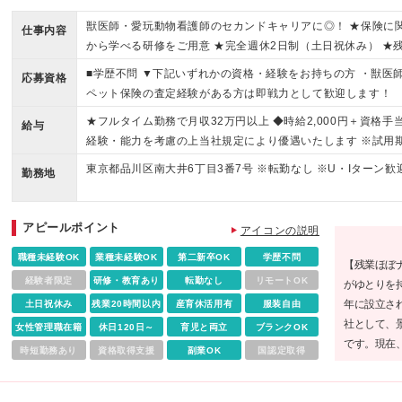
獣医師・愛玩動物看護師のセカンドキャリアに◎！ ★保険に
仕事内容
から学べる研修をご用意 ★完全週休2日制（土日祝休み） ★
■学歴不問 ▼下記いずれかの資格・経験をお持ちの方 ・獣医師
応募資格
ペット保険の査定経験がある方は即戦力として歓迎します！
★フルタイム勤務で月収32万円以上 ◆時給2,000円＋資格手当
給与
経験・能力を考慮の上当社規定により優遇いたします ※試用期
ん └期間中の給与は時給1,800円～ ★役職手当（管理職/月1
東京都品川区南大井6丁目3番7号 ※転勤なし ※U・Iターン歓
勤務地
所持/3万円）
アピールポイント
アイコンの説明
職種未経験OK
業種未経験OK
第二新卒OK
学歴不問
【残業ほぼ
経験者限定
研修・教育あり
転勤なし
リモートOK
がゆとりを持
年に設立さ
土日祝休み
残業20時間以内
産育休活用有
服装自由
社として、
女性管理職在籍
休日120日～
育児と両立
ブランクOK
です。現在
時短勤務あり
資格取得支援
副業OK
国認定取得
募集してお
興味のある