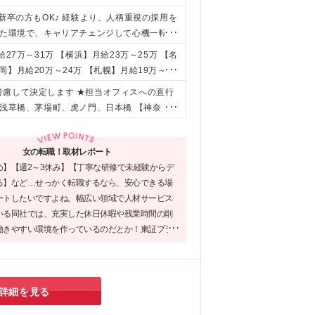
新卒の方もOK♪ 経験より、人柄重視の採用を
した環境で、キャリアチェンジして心機一転頑
生活を実現したい方 ・安定した環境で長く活
27万～31万 【横浜】月給23万～25万 【名
福岡】月給20万～24万 【札幌】月給19万～25
当 ※年齢・スキル・経験を考慮の上、スタート
考慮して決定します ★担当オフィスへの直行
待遇に差異はありません） ※時間外手当は1
、浅草橋、茅場町、虎ノ門、日本橋 【神奈
大阪】 梅田、淀屋橋・肥後橋、福島、江坂
・東北】 札幌 ≪本社≫ 東京都新宿区新宿3
女の転職！取材レポート
となります 勤務地は取引先オフィスですが、当社
め】【週2～3休み】【丁寧な研修で未経験からデ
社の規定が適用されます。 そのため、長期的
る】など…せっかく転職するなら、安心できる場
関連勤務地
ートしたいですよね。幅広い領域で人材サービス
いる同社では、充実した休日休暇や残業時間の削
働きやすい環境を作っているのだとか！東証プラ
業グループとしての安定性も同社の魅力。新たな
出す場所にぴったりではないでしょうか。
詳細を見る