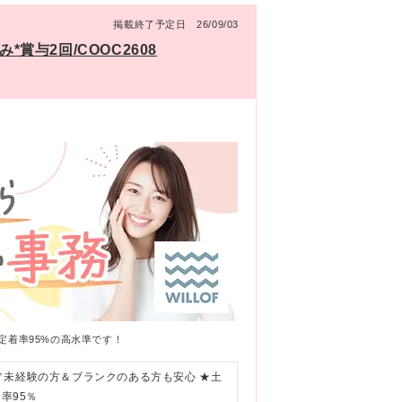
掲載終了予定日 26/09/03
賞与2回/COOC2608
定着率95%の高水準です！
／未経験の方＆ブランクのある方も安心 ★土
率95％