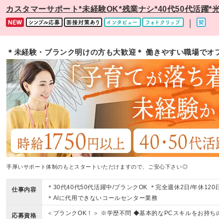
カスタマーサポート*未経験OK*残業ナシ*40代50代活躍
｜
＊未経験・ブランク明けの方も大歓迎＊ 働きやすい職場でオ
手厚いサポート体制のもとスタートいただけますので、ご安心下さい◎
＊30代40代50代活躍中/ブランクOK ＊完全週休2日/年休12
仕事内容
＊AIに代用できないコールセンター業務
＜ブランクOK！＞ ※学歴不問 ◆基本的なPCスキルをお持ち
応募資格