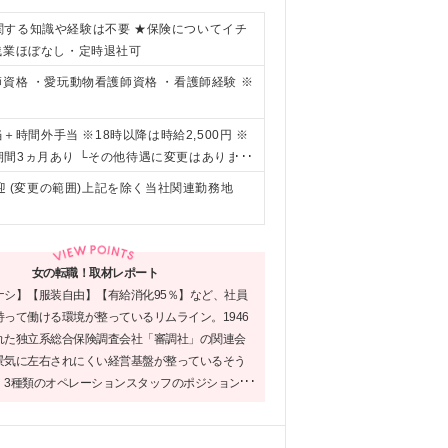
関する知識や経験は不要 ★保険についてイチ
残業ほぼなし・定時退社可
資格 ・愛玩動物看護師資格 ・看護師経験 ※
＋時間外手当 ※18時以降は時給2,500円 ※
間3ヵ月あり └その他待遇に変更はありませ
万5000円～9万円） ★資格手当（獣医師免許
迎 (変更の範囲)上記を除く当社関連勤務地
女の転職！取材レポート
ナシ】【服装自由】【有給消化95％】など、社員
って働ける環境が整っているリムライン。1946
れた独立系総合保険調査会社「審調社」の関連会
景気に左右されにくい経営基盤が整っているそう
、3種類のオペレーションスタッフのポジションを
り、それぞれ魅力的な仕事内容のため、あなたが
分野があればぜひご応募ください！