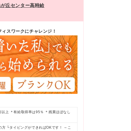
*光が丘センター高時給
フィスワークにチャレンジ！
0日以上 ＊有給取得率は95％ ＊残業ほぼなし
の方 └タイピングができればOKです！ ～こ