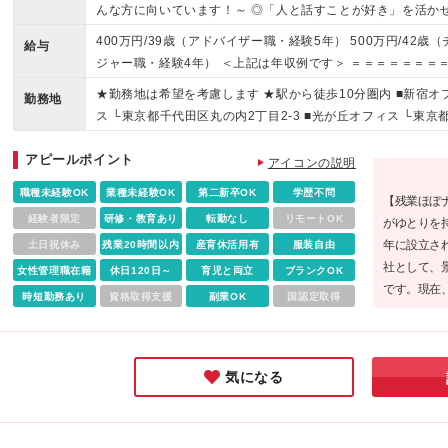
んな方に向いています！～ ◎「人と話すことが好き」を活か
を有意義に過ごしたい方 ◎ブランクがあっても始められるお
400万円/39歳（アドバイザー職・経験5年） 500万円/42歳
給与
ジャー職・経験4年） ＜上記は年収例です＞ ＝＝＝＝＝＝＝
0万～430万円※週5日勤務＞ ★光が丘センターは380万円～430
★勤務地は希望を考慮します ★駅から徒歩10分圏内 ■新宿オ
勤務地
降は時給2,250円以上） └光が丘：時給1,900円以上 丸の
ス └東京都千代田区丸の内2丁目2-3 ■光が丘オフィス └東京
給アップはありません） ※経験・年齢・能力を考慮のうえ決定
の範囲)上記を除く当社関連勤務地
1,320円（※丸の内：時給1,500円） ⇒座学研修時間は日によっ
アピールポイント
アイコンの説明
00 [2]12:00～21:00 [3]13:00～21:00 ※OJT研修期
職種未経験OK
業種未経験OK
第二新卒OK
学歴不問
0/時給1,550円（18時以降/時給1,940円） 光が丘：9:00-18
【残業ほぼ
丸の内：11:00-19:00/時給1,770円（18時以降のUPは
経験者限定
研修・教育あり
転勤なし
リモートOK
がゆとりを持
本的には1年ごとの契約更新 ★1年ごとの評価制度（昇給）あ
年に設立さ
土日祝休み
残業20時間以内
産育休活用有
服装自由
社として、
女性管理職在籍
休日120日～
育児と両立
ブランクOK
です。現在
時短勤務あり
資格取得支援
副業OK
国認定取得
募集してお
興味のある
気になる