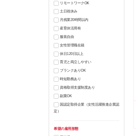
リモートワークOK
土日祝休み
月残業20時間以内
産育休活用有
服装自由
女性管理職在籍
休日120日以上
育児と両立しやすい
ブランクありOK
時短勤務あり
資格取得支援制度あり
副業OK
国認定取得企業（女性活躍推進企業認
定）
希望の雇用形態