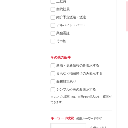
正社員
契約社員
紹介予定派遣・派遣
アルバイト・パート
業務委託
その他
その他の条件
新着・更新情報のみ表示する
まもなく掲載終了のみ表示する
面接対策あり
シンプル応募のみ表示する
※シンプル応募では、自己PRの記入なしで応募が
できます。
キーワード検索
(複数キーワード不可)
を含む求人