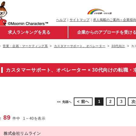
ヘルプ
｜
サイトマップ
｜
求人掲載のご案内＜企業様
求人ランキングを見る
企業からのアプローチを受け
営業・企画・マーケティング系
カスタマーサポート、オペレーター
30代向け
カ
カスタマーサポート、オペレーター × 30代向けの転職・
前へ
1
2
3
次
先頭へ
89
全
件中
1
～
40
を表示
株式会社リムライン