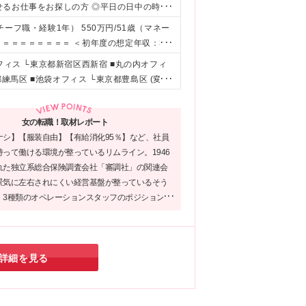
せるお仕事をお探しの方 ◎平日の日中の時間
仕事をお探しの方
（チーフ職・経験1年） 550万円/51歳（マネー
＝＝＝＝＝＝＝＝＝ ＜初年度の想定年収：35
万円 ◆時給1,750円～2,380円（※18時以
フィス └東京都新宿区西新宿 ■丸の内オフィ
内：時給2,000円以上（丸の内は18時以降の時
都練馬区 ■池袋オフィス └東京都豊島区 (変更
いたします ※座学研修中（20日間）は時給
て異なります。（平日のみ） [1]9:00～17:
間は下記の給与となります。 新宿・池袋：9:00-18:0
女の転職！取材レポート
:00/時給1,700円（18時以降/時給2,130円）
ナシ】【服装自由】【有給消化95％】など、社員
ありません） ★入社後は3ヶ月の契約/その後は基
って働ける環境が整っているリムライン。1946
り
れた独立系総合保険調査会社「審調社」の関連会
景気に左右されにくい経営基盤が整っているそう
、3種類のオペレーションスタッフのポジションを
り、それぞれ魅力的な仕事内容のため、あなたが
分野があればぜひご応募ください！
詳細を見る