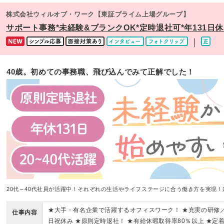
株式会社ウィルオブ・ワーク【東証プライム上場グループ】
サポート事務*未経験&ブランクOK*定時退社可*年131日休み*
｜
40歳。初めての事務職、飛び込んでみて正解でした！
20代～40代社員が活躍中！それぞれの生活やライフステージに合う働き方を実現！
★大手・有名企業で活躍するオフィスワーク！ ★充実の研修
仕事内容
日祝休み ★原則定時退社！ ★有給休暇取得率80％以上 ★定着