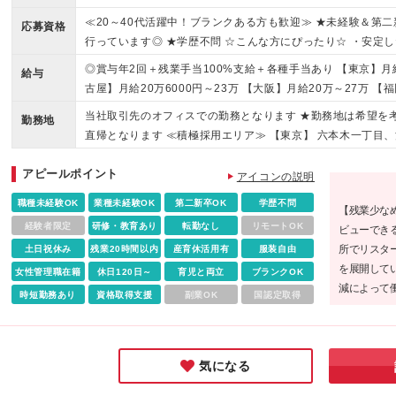
≪20～40代活躍中！ブランクある方も歓迎≫ ★未経験＆第二
応募資格
行っています◎ ★学歴不問 ☆こんな方にぴったり☆ ・安定
張りたい方 ・仕事もプライベートも充実させて、自分らしい
◎賞与年2回＋残業手当100%支給＋各種手当あり 【東京】月給
給与
躍したい方 ・一生役に立つ専門的な知識を身につけたい方
古屋】月給20万6000円～23万 【大阪】月給20万～27万 【
万 ■年収例 ＜東京＞ 年収350万～＋残業手当全額+各種手
当社取引先のオフィスでの勤務となります ★勤務地は希望を
勤務地
時の給与を決定します ※試用期間3ヶ月（期間中の雇用形態・
直帰となります ≪積極採用エリア≫ 【東京】 六本木一丁目
00％支給
川】 横浜 【愛知】 名古屋、上前津、伏見、久屋大通、栄 【
アピールポイント
【福岡】 博多、祇園、東比恵、中洲川端、天神、赤坂 【北海道
アイコンの説明
-1-24 京王新宿三丁目ビル3階 ※この求人は無期雇用派遣
職種未経験OK
業種未経験OK
第二新卒OK
学歴不問
【残業少な
の社員としての雇用となり、 給与や福利厚生などの制度は当
経験者限定
研修・教育あり
転勤なし
リモートOK
ビューでき
に安定して働くことができる制度です。 ※(変更の範囲)当社
所でリスタ
土日祝休み
残業20時間以内
産育休活用有
服装自由
を展開して
女性管理職在籍
休日120日～
育児と両立
ブランクOK
減によって
時短勤務あり
資格取得支援
副業OK
国認定取得
イム上場企
一歩を踏み
気になる