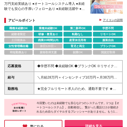
万円支給実績あり ●オートコールシステム導入 ●未経
験でも安心の手厚いフォローあり ●未経験活躍中 ●仕
事と家庭を両立している社員多数
アピールポイント
アイコンの説明
職種未経験OK
業種未経験OK
第二新卒OK
学歴不問
経験者限定
研修・教育あり
転勤なし
リモートOK
土日祝休み
残業20時間以内
産育休活用有
服装自由
女性管理職在籍
休日120日～
育児と両立
ブランクOK
時短勤務あり
資格取得支援
副業OK
国認定取得
応募資格
◆学歴不問 ◆未経験OK ◆ブランクOK ※リサイクル
経験者は優遇
給与
＼月給28万円＋インセンティブ10万円＝月38万円の
支給実績あり／ ※残業代は全額支給いたします ※試用
期間3ヵ月あり。期間中の給与・待遇の差異はありま
勤務地
★完全フルリモート求人のため、通勤不要です ★全
せん。 月給19万円～35万円＋インセンティブ＋チー
国どこからでも働けます ★出社の必要なし 【本社】
ム報酬＋賞与（年1回） ＼他にも…／ ＊インセンティ
兵庫県神戸市兵庫区浜中町1-19-7 (変更の範囲)上記を
ブ └アポイント獲得数により月1万円～10万円を支給
今回驚いたのは未経験でも安心な2つのシステムです。1つは【オ
除く当社関連勤務地
ートコールシステム】。自動発信し、繋がった通話だけが接続さ
＊チーム報酬 └チームでの目標件数を達成すると月6
れるため自らダイヤルするプレッシャーがありません。もう1つ
千円～1万2千円を支給
は【音声アシスト機能】。通話中、お客様には聞こえない形で管
理者からアドバイスをもらえます。フルリモートでも安心の手厚
いフォロー体制があり、未経験の方も安心して挑戦できる企業様
詳細を見る
気になる