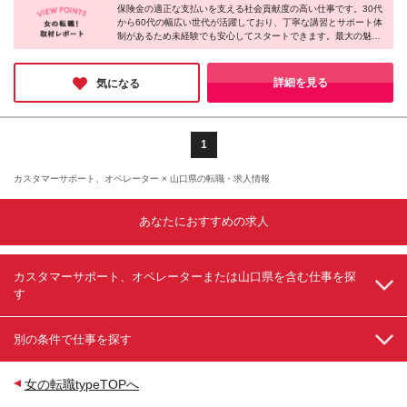
にじっくり耳を傾けるのが好きな方
報酬の例＊＊＊ ・事故原因調査（4箇所確認）…1万
保険金の適正な支払いを支える社会貢献度の高い仕事です。30代
ト作成はご自宅にて行うことができるため、自分のペ
から60代の幅広い世代が活躍しており、丁寧な講習とサポート体
5000円～ ・有無責／不正請求疑義調査（自動車案
ースで働けます。 ※レポート提出や当社規定により最
制があるため未経験でも安心してスタートできます。最大の魅力
件）…2万円～ ・医療調査（1箇所確認）…1万7000
寄りの拠点にご来社いただく必要があります ★拠点
は、原則直行直帰で働く時間や場所を自身でコントロールできる
円～ ・書類取付（1箇所訪問）…3000円～ ※上記は
一覧 ⇒https://www.sonpo-r.co.jp/corp-info/offices.html
自由度の高さ！家事との両立やセカンドキャリアの構築など、こ
目安になります ※実際の報酬は、業務報酬に個々のス
※(変更の範囲)上記を除く当社関連勤務地
れまでの人生経験を活かしながら全国どこでも自分らしく働きた
詳細を見る
気になる
キル・実績を加味したものになります
い方にピッタリです！
1
カスタマーサポート、オペレーター × 山口県の転職・求人情報
あなたにおすすめの求人
カスタマーサポート、オペレーターまたは山口県を含む仕事を探
す
別の条件で仕事を探す
女の転職typeTOPへ