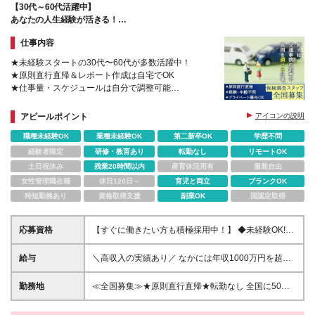
【30代～60代活躍中】
あなたの人生経験が活きる！
スケジュールも収入も自分次第の新しい働き方◎
仕事内容
★未経験スタートの30代〜60代が多数活躍中！
★原則直行直帰＆レポート作成は自宅でOK
★仕事量・スケジュールは自分で調整可能
★契約後の手厚い講習とインストラクターの同行サポ
ートあり
アピールポイント
アイコンの説明
職種未経験OK
業種未経験OK
第二新卒OK
学歴不問
経験者限定
研修・教育あり
転勤なし
リモートOK
土日祝休み
残業20時間以内
産育休活用有
服装自由
女性管理職在籍
休日120日～
育児と両立
ブランクOK
時短勤務あり
資格取得支援
副業OK
国認定取得
応募資格
【すぐに働きたい方も積極採用中！】 ◆未経験OK!30
代～60代の女性が多数活躍中 ◆特別な知識や経験は
一切不問です! ◆学歴不問 ＼こんな方にピッタリです!
給与
＼高収入の実績あり／ なかには年収1000万円を超え
／ ★家事や趣味と両立しながら自分のペースで働き
る方もいらっしゃいます！ 【完全出来高報酬制】 ★
たい方 ★これまでの人生経験を活かして、新しい仕
仕事に慣れるまで収入をサポート 1か月目：報酬が通
勤務地
≪全国募集≫★原則直行直帰★転勤なし 全国に50拠
事に挑戦したい方 ★頑張った分だけしっかり収入に
常の2倍 2か月目：報酬が通常の1.5倍 ※災害に関する
点以上を展開していますので、現在お住まいの地域で
繋がる仕事がしたい方 ★人と話すことや、相手の話
業務については、収入サポートの対象外 ＊＊＊業務
働けます。また、原則直行直帰で調査を行い、レポー