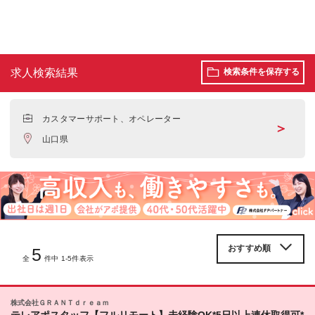
求人検索結果
検索条件を保存する
カスタマーサポート、オペレーター
＞
山口県
5
全
件中 1-5件表示
株式会社ＧＲＡＮＴｄｒｅａｍ
テレアポスタッフ【フルリモート】未経験OK*5日以上連休取得可*