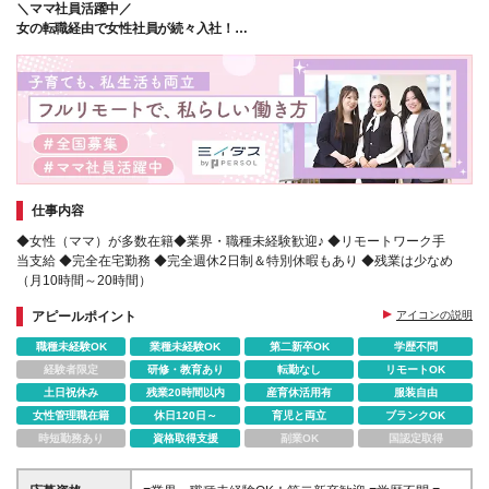
＼ママ社員活躍中／
Web上で⾏うため、パソコンとネット環境があれば世
女の転職経由で女性社員が続々入社！
界中のどこからでも働けます！
家庭と両立できる"フルリモート"のお仕事です◎
仕事内容
◆女性（ママ）が多数在籍◆業界・職種未経験歓迎♪ ◆リモートワーク手
当支給 ◆完全在宅勤務 ◆完全週休2日制＆特別休暇もあり ◆残業は少なめ
（月10時間～20時間）
アピールポイント
アイコンの説明
職種未経験OK
業種未経験OK
第二新卒OK
学歴不問
経験者限定
研修・教育あり
転勤なし
リモートOK
土日祝休み
残業20時間以内
産育休活用有
服装自由
女性管理職在籍
休日120日～
育児と両立
ブランクOK
時短勤務あり
資格取得支援
副業OK
国認定取得