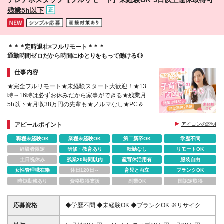
残業5h以下
＊＊＊定時退社×フルリモート＊＊＊
通勤時間ゼロだから時間にゆとりをもって働ける◎
仕事内容
★完全フルリモート★未経験スタート大歓迎！★13
時～16時は必ずお休みだから家事ができる★残業月
5h以下★月収38万円の先輩も★ノルマなし★PC＆ヘ
ッドセット貸与★困ったときは業務用LINEで相談可
★ブランクもOK
アピールポイント
アイコンの説明
職種未経験OK
業種未経験OK
第二新卒OK
学歴不問
経験者限定
研修・教育あり
転勤なし
リモートOK
土日祝休み
残業20時間以内
産育休活用有
服装自由
女性管理職在籍
休日120日～
育児と両立
ブランクOK
時短勤務あり
資格取得支援
副業OK
国認定取得
応募資格
◆学歴不問 ◆未経験OK ◆ブランクOK ※リサイクル
経験者は優遇