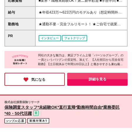
応募資格
■業界・職種未経験OK！第二新卒歓迎 ■学歴不問 ■営
業や販売サービス業・カスタマーサポートなど、顧客
折衝経験をお持ちの方 ＜契約更新あり＞ 初回2ヵ月、
給与
★年収423万〜623万円のモデルあり（想定時間外手
2回目3ヵ月、3回目以降6ヵ月 ※目標の達成状況に応
当10時間分含む） ★半年に一度ドカンと支給のボー
じて更新 ※正社員登用あり
ナスあり（半年に1度最大150万円） 月給25万円〜＋
勤務地
★通勤不要・完全フルリモート！ ★ご自宅で就業い
各種手当＋インセンティブ ＊リモートワーク手当
ただきます ……………………………………… 東京都
（4000円/月） ＊リモートワーク一時金（1万5000
品川区北品川5-1-18 住友不動産大崎ツインビル東館
PR
インタビュー
フォトクリップ
円） ＊残業手当全額支給 ※経験・スキルにより月給
┗JR山手線・埼京線・湘南新宿ライン・りんかい線
を決定します ※試用期間：2ヵ月あり。期間中の雇用
「大崎駅」新東口より徒歩8分 東急池上線 「五反田
形態・給与・待遇に変更はありません 《頑張りはイ
駅」東急五反田駅出口より徒歩9分 · JR山手線 「五反
ンセンティブとして還元！》 当社は5段階の評価制度
同社の大きな魅力は、東証プライム上場「パーソルグループ」の
田駅」より徒歩10分
一員というバツグンの安定性。加えて、【入社初日から完全在宅
を導入。 半期に1回の評価で最高ランク（5点）を獲
……………………………………… ※首都圏の方や本社
勤務】【土日祝休みで年間120日以上】と働きやすさも兼ね備え
得したメンバーには、 150万円のインセンティブを支
への通勤が可能な方は、本社にて研修を実施後に在宅
ています。ノートPCの貸与やリモートワーク手当の支給など福利
給！ これが半年に一度のインセンティブとして支給
勤務となります ※(変更の範囲)上記を除く当社関連勤
厚生も充実。無理なく・長く働ける環境を探している方にとって
されるため、 成果を出した分だけまとまった収入を
務地
ピッタリな企業です◎
詳細を見る
気になる
得られる仕組みです。
株式会社損害保険リサーチ
保険調査スタッフ*未経験OK*直行直帰*勤務時間自由*業務委託
*40・50代活躍