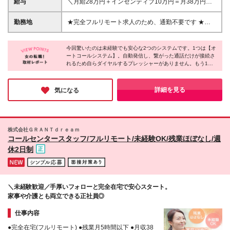
給与
＼月給28万円＋インセンティブ10万円＝月38万円の
支給実績あり／ ※残業代は全額支給いたします ※試用
期間3ヵ月あり。期間中の給与・待遇の差異はありま
勤務地
★完全フルリモート求人のため、通勤不要です ★全
せん。 月給19万円～35万円＋インセンティブ＋チー
国どこからでも働けます ★出社の必要なし 【本社】
ム報酬＋賞与（年1回） ＼他にも…／ ＊インセンティ
兵庫県神戸市兵庫区浜中町1-19-7 (変更の範囲)上記を
ブ └アポイント獲得数により月1万円～10万円を支給
今回驚いたのは未経験でも安心な2つのシステムです。1つは【オ
除く当社関連勤務地
ートコールシステム】。自動発信し、繋がった通話だけが接続さ
＊チーム報酬 └チームでの目標件数を達成すると月6
れるため自らダイヤルするプレッシャーがありません。もう1つ
千円～1万2千円を支給
は【音声アシスト機能】。通話中、お客様には聞こえない形で管
理者からアドバイスをもらえます。フルリモートでも安心の手厚
いフォロー体制があり、未経験の方も安心して挑戦できる企業様
詳細を見る
気になる
です！
株式会社ＧＲＡＮＴｄｒｅａｍ
コールセンタースタッフ/フルリモート/未経験OK/残業ほぼなし/週
休2日制
＼未経験歓迎／手厚いフォローと完全在宅で安心スタート。
家事や介護とも両立できる正社員◎
仕事内容
●完全在宅(フルリモート) ●残業月5時間以下 ●月収38