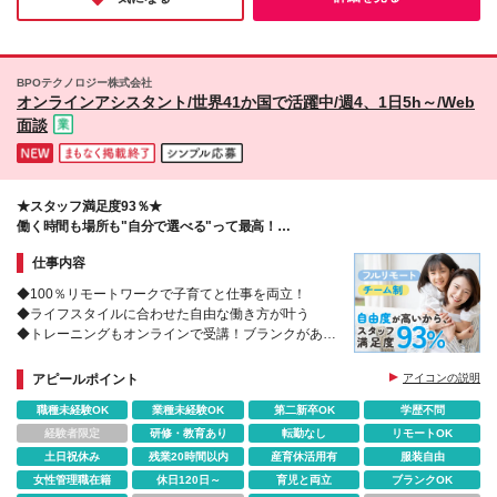
です！
BPOテクノロジー株式会社
オンラインアシスタント/世界41か国で活躍中/週4、1日5h～/Web
面談
★スタッフ満足度93％★
働く時間も場所も"自分で選べる"って最高！
人気のヒミツは自由度の高さ→→
仕事内容
◆100％リモートワークで子育てと仕事を両立！
◆ライフスタイルに合わせた自由な働き方が叶う
◆トレーニングもオンラインで受講！ブランクがある
方も歓迎◎
◆チームで助け合うから、在宅でも安心！
アピールポイント
アイコンの説明
職種未経験OK
業種未経験OK
第二新卒OK
学歴不問
経験者限定
研修・教育あり
転勤なし
リモートOK
土日祝休み
残業20時間以内
産育休活用有
服装自由
女性管理職在籍
休日120日～
育児と両立
ブランクOK