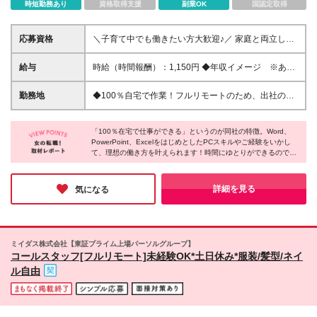
時短勤務あり
資格取得支援
副業OK
国認定取得
応募資格
＼子育て中でも働きたい方大歓迎♪／ 家庭と両立しな
がら活躍している方が多数！ これまでのご経験をい
かして働けます！ 【具体的には】 ・1年以上の社会人
給与
時給（時間報酬）：1,150円 ◆年収イメージ ※あく
経験（職種・業界は不問） ・Officeソフトやクラウド
まで一例です 年収220万8,000円～（時間報酬1,150円
ツールを業務で使用したご経験 （PowerPointや
で1日8h×月20日×12カ月で計算） 年収110万4,000円
勤務地
◆100％自宅で作業！フルリモートのため、出社の必
Googleスプレッドシート、ファイルを複数人で共有
～（時間報酬1,150円で1日5h×月16日×12カ月で計
要はありません。 ≪本社≫ 東京都中央区銀座6-14-8
しての作業など） ・お客様や取引先とのコミュニケ
算） ※経験・スキルを考慮して時間報酬を決定します
※業務には在宅ワークのできる環境が必要です。 ≪作
ーションを行った経験 オンラインミーティングを行
※トレーニング期間中（1ヶ月程度）も時間報酬は
「100％在宅で仕事ができる」というのが同社の特徴。Word、
業をするにあたって必要な環境≫ ※スタートまでにご
いますので、Webカメラを使用し、お顔を合わせてお
PowerPoint、ExcelをはじめとしたPCスキルやご経験をいかし
1,150円です
自身のPCまたは、ご自身で手配したレンタルPC（下
て、理想の働き方を叶えられます！時間にゆとりができるので、
話しできる環境が整っている方を対象としています。
記の環境設定が可能なもの）をご用意ください。
「資格勉強などのスキルアップに時間を使えるようになった」と
＼こんな人は大歓迎！／ 下記のスキルをお持ちの方 <
■OS Windows： 11以上（Microsoft公式要件を満たす
いう方も多いのだとか。「仕事のやりがいとプライベートを両立
特化型業務>経理、労務、業務効率化、採用の経験 <
もの） Mac： 公式サポート（OSアップデート）対象
したい」そんな想いをお持ちの方にピッタリの求人だと思いまし
詳細を見る
気になる
専門スキル>HTMLやCSSの知識、デザイン制作経
た！
のもの ■推奨CPU Intel：Corei5以上/第12世代
験、Power Platformなどでの開発経験 ★学歴不問、ブ
（12000番台）以降 AMD： Ryzen5以上/5000番台以
ランクOK！
降 Apple： M1チップ以降 ※非公式な方法（レジスト
リ書き換え等）でWindows 11を導入したPCは、セキ
ミイダス株式会社【東証プライム上場パーソルグループ】
ュリティリスクの観点から当社では使用できません。
コールスタッフ[フルリモート]未経験OK*土日休み*服装/髪型/ネイ
■周辺機器・ソフト ・セキュリティソフト ・有料の
ル自由
Microsoft 365または、有料のMicrosoft Office（公式サ
ポートが終了していないもの） ・パソコン用のWeb
カメラ（外付け可能） ■通信環境 ・アップロード値ダ
ウンロード値共に30Mbps以上 ★すべてのやり取りを