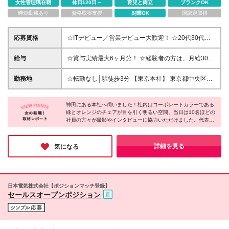
女性管理職在籍
休日120日～
育児と両立
ブランクOK
時短勤務あり
資格取得支援
副業OK
国認定取得
応募資格
☆ITデビュー／営業デビュー大歓迎！ ☆20代30代が
活躍中 ☆未経験OK ※基本的なPCスキルをお持ちの方
※学歴不問 ～このような方を歓迎します！～ ◆営業
給与
☆賞与実績最大6ヶ月分！ ☆経験者の方は、月給30万
としての勤務経験がある方 ◆エンジニアとしての勤
円以上も可 月給25万円～100万円＋賞与年2回 ※残業
務経験がある方 ◆いずれの職種においても、仕事復
代は基本給に応じて40時間分を支給。詳細は面接でお
勤務地
☆転勤なし│駅徒歩3分 【東京本社】 東京都中央区日
帰を考えている方
話しします ※経験者の方（実務経験3年目安）：月給
本橋本町4-3-4 東海日本橋ビル 2F ※(変更の範囲)上記
30万円～ ※試用期間6ヶ月（期間中は賞与や有給休暇
を除く当社関連勤務地
はなし）
神田にある本社へ伺いました！社内はコーポレートカラーである
緑とオレンジのチェアが目を引く明るい空間。当日は10名ほどの
社員の方々が撮影やインタビューに協力いただけました。代表・
永田氏をはじめ、皆さんとにかく穏やかでありながら、フランク
なコミュニケーションが特徴的。入社したばかりの社員の方へ
も、非常に丁寧に、フラットに接されていたのが印象に残ってい
詳細を見る
気になる
ます。同社であれば安心して挑戦できると感じました！
日本電気株式会社【ポジションマッチ登録】
セールスオープンポジション