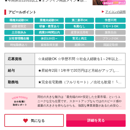
★年間休日120日以上★オンライン商談メイン★頑張
りを正当に評価！スピーディーな昇給・昇格あり
アピールポイント
アイコンの説明
職種未経験OK
業種未経験OK
第二新卒OK
学歴不問
経験者限定
研修・教育あり
転勤なし
リモートOK
土日祝休み
残業20時間以内
産育休活用有
服装自由
女性管理職在籍
休日120日～
育児と両立
ブランクOK
時短勤務あり
資格取得支援
副業OK
国認定取得
応募資格
☆未経験OK ☆学歴不問 ☆社会人経験を1～2年以上お
持ちの方 ┗報連相がしっかりできるなど、基本的な
ビジネススキルがあればOKです◎ *＼こんな方にピッ
給与
★昇給年2回！1年半で20万円ほど月給がアップした
タリ！／* ◎今より自分の市場価値を上げたい方 ◎自
事例あり 月給29.8万円～＋賞与＋各種手当 ※経験・
分のアイデアを活かしてカタチにしたい方 ◎コミュ
スキルを考慮の上、優遇いたします ※固定残業代（月
勤務地
★完全在宅勤務（フルリモート）／出社も歓迎！ └イ
ニケーションを取ることが好きな方 ◎問題解決や誰
20時間・4万円）を含みます ※超過分は別途支給しま
ベントやセミナーなどで年に10回ほど出勤いただくこ
かを支える仕事がしたい方 *＼直近入社した社員にイ
す ※試用期間3ヶ月あり。期間中の給与・待遇の差異
とがあります └研修期間中は出社対応も可能（オフィ
ンタビュー！魅力を語ってもらいました／* 自身の意
はありません
同社の大きな魅力は「最先端のAI×安定した士業市場」というユ
スでのサポート体制あり） ★転勤なし リモート・出
見が形になる裁量の大きさと、周囲のポジティブな声
ニークな立ち位置です。スタートアップならではのスピード感や
社どちらにも対応できるハイブリッドな環境です。
裁量の大きさを持ちながらも、強固な事業基盤があるため安心し
掛けによる心理的安全性がやりがいに直結していま
「家で集中したい」も「オフィスで働きたい」も、あ
て挑戦できる環境が整っています。フルリモートでありながらフ
す！土日祝休みの完全フルリモートで通勤時間がない
なたのスタイルに合わせて柔軟に対応します！ 【本
ォロー体制も手厚く、自ら学ぶ意欲さえあれば未経験からでも一
のも嬉しいポイント。今後のライフステージの変化を
社】 東京都品川区東五反田1丁目10番7号 アイオス五
気に市場価値を高められるでしょう。仕事もプライベートも全力
詳細を見る
気になる
見据えても、勤務地や働き方を気にせず長く安心して
で楽しみたい方にピッタリの企業さんです♪
反田301号室 (変更の範囲)上記を除く当社関連勤務地
働ける、風通しの良い温かな環境が整っている点に魅