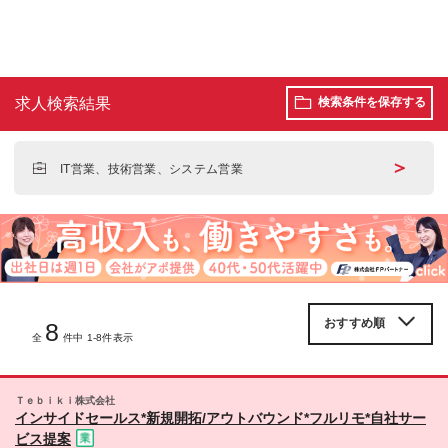
求人検索結果
検索条件を保存する
＞
IT営業、技術営業、システム営業
8
全
件中 1-8件表示
Ｔｅｂｉｋｉ株式会社
インサイドセールス*新規開拓/アウトバウンド*フルリモ*自社サー
ビス提案