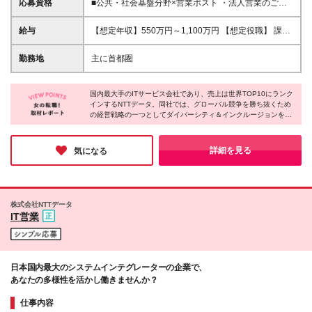
応募資格
■公共・社会基盤分野×営業ポスト ・法人営業のご経
験（業界不問）、IT業界のご経験、コンサルティング
の ご経験のいずれかをお持ちの方 ・3年以上の法人
給与
【想定年収】550万円～1,100万円 【想定役職】 課長
営業経験をお持ちの方 ■IT企画営業 ・法人営業経験を
代理 主任 一般 ※これまでの経験・年齢などを考慮
お持ちの方 ・金融業界もしくはIT業界において法人営
し、当社給与規則に基づき決定します。 ※詳細は面接
勤務地
主に首都圏
業経験をお持ちの方 ■法人分野におけるコンサルティ
時にお伝えします。
ング営業（顧客営業・コンサル・ソリューション営業
等） ・IT業界におけるSI営業またはコンサルティング
国内最大手のITサービス会社であり、売上は世界TOP10にランク
経験をお持ちの方 ・新しいIT/システムを業務に導
インするNTTデータ。同社では、グローバル競争を勝ち抜くため
の経営戦略の一つとしてダイバーシティ＆インクルージョンを推
入・定着化させるプロジェクトの経験をお持ちの方 ■
進しており、多様な人財がその能力を最大限に発揮し、活躍でき
業界横断_ソリューション営業 ・IT系の法人向け営業
る企業を目指し取り組んでいます。女性が働く上で素晴らしい環
経験を3年以上お持ちの方 ・クラウド、セキュリテ
境も整備されており、きっとあなたも自分らしく働くことができ
詳細を見る
気になる
ィ、モバイルなどNW、インフラ領域で ステップア
るはずです。
ップしたいという意欲をお持ちの方 ・5年以上のエン
タープライズ（大企業）向け営業経験をお持ちの方
など ※あなたの経験・スキル・適性や希望を考慮して
お任せする仕事を決めさせていただきます。 様々
株式会社NTTデータ
IT営業
な、営業関連の経験を活かせるポジションをご用意。
あなたの希望を実現できる部署が必ずありますので、
ぜひご応募いただければと思います！
日本国内最大のシステムインテグレーターの企業で、
あなたの多様性を活かし働きませんか？
仕事内容