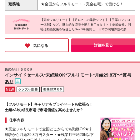
★プロ意識を持ち、成長意欲の高い方 ★孤独感のな
1,760円となります ▼給与例 ・月40時間稼働（時間
勤務地
★全国からフルリモート（完全在宅）で働ける！ ★
いチームで働きたい方
単価2,000円）：80,000円／月 ・月80時間稼働（時間
地方・海外在住の方も大歓迎！ ┗北海道から九州ま
単価2,000円）：160,000円／月 ・月120時間稼働
で各地にメンバーがいます◎ ┗海外在住の方は、日
（時間単価3,200円）：384,000円／月
【完全フルリモート】【月40h～の柔軟シフト】【手厚いフォロ
本時間の9:00～18:00の間に稼働いただければOKで
ー体制】など、魅力的な環境を揃えるＴｅｂｉｋｉ株式会社。同
す！ ★転勤なし ≪本社≫ 東京都新宿区西新宿7丁目
社は動画技術を駆使したSaaSを展開し、日本の現場課題の解決
5-25 西新宿プライムスクエア8F （フルリモートのた
に貢献する成長企業です。時間や場所の制約があっても、これま
め、通勤不要です。） (変更の範囲)上記を除く当社関
で培ってきた「営業スキル」を存分に活かし、成果に応じてしっ
連勤務地
かりと稼げる環境が整っています。ぜひ今回を機に、新しい働き
詳細を見る
気になる
方にチャレンジしてみてください♪
株式会社ｉＤＯＯＲ
インサイドセールス*未経験OK*フルリモート*月給29.8万〜*賞与
あり
【フルリモート】キャリアもプライベートも欲張る！
士業×AIの成長市場で市場価値を高めませんか?
仕事内容
★完全フルリモートで全国どこからでも勤務OK★未
経験から月給29.8万円スタート★残業月平均20h以下