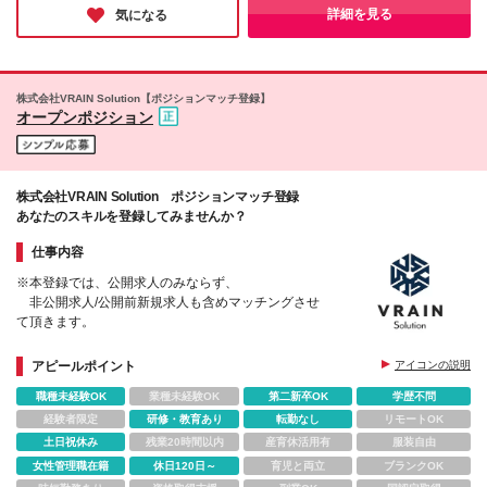
詳細を見る
気になる
株式会社VRAIN Solution【ポジションマッチ登録】
オープンポジション
株式会社VRAIN Solution ポジションマッチ登録
あなたのスキルを登録してみませんか？
仕事内容
※本登録では、公開求人のみならず、
非公開求人/公開前新規求人も含めマッチングさせ
て頂きます。
アピールポイント
アイコンの説明
職種未経験OK
業種未経験OK
第二新卒OK
学歴不問
経験者限定
研修・教育あり
転勤なし
リモートOK
土日祝休み
残業20時間以内
産育休活用有
服装自由
女性管理職在籍
休日120日～
育児と両立
ブランクOK