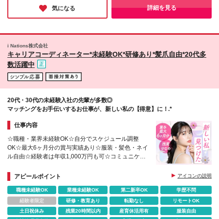
境も整備されており、きっとあなたも自分らしく働くことができ
詳細を見る
気になる
るはずです。
i Nations株式会社
キャリアコーディネーター*未経験OK*研修あり*髪爪自由*20代多
数活躍中
20代・30代の未経験入社の先輩が多数◎
マッチングをお手伝いするお仕事が、新しい私の【得意】に！.*
仕事内容
☆職種・業界未経験OK☆自分でスケジュール調整
OK☆最大6ヶ月分の賞与実績あり☆服装・髪色・ネイ
ル自由☆経験者は年収1,000万円も可☆コミュニケー
ション力が活かせる
アピールポイント
アイコンの説明
職種未経験OK
業種未経験OK
第二新卒OK
学歴不問
経験者限定
研修・教育あり
転勤なし
リモートOK
土日祝休み
残業20時間以内
産育休活用有
服装自由