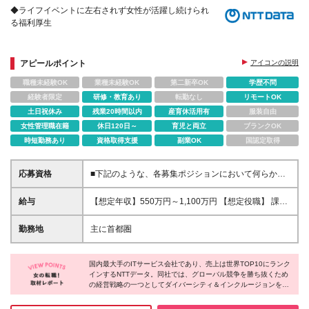
◆ライフイベントに左右されず女性が活躍し続けられ
る福利厚生
アピールポイント
アイコンの説明
職種未経験OK
業種未経験OK
第二新卒OK
学歴不問
経験者限定
研修・教育あり
転勤なし
リモートOK
土日祝休み
残業20時間以内
産育休活用有
服装自由
女性管理職在籍
休日120日～
育児と両立
ブランクOK
時短勤務あり
資格取得支援
副業OK
国認定取得
応募資格
■下記のような、各募集ポジションにおいて何らかの
知識・経験がある方 ・地図、GIS、CAD等のサービス
営業経験 ・ユーザーとして地図データを活用した業
給与
【想定年収】550万円～1,100万円 【想定役職】 課長
務 （測量、インフラ設計、カーナビ、都市計画な
代理 主任 一般 ※これまでの経験・年齢などを考慮
ど）の経験 ・ITソリューション営業経験 ・パッケー
し、当社給与規則に基づき決定します。 ※詳細は面接
勤務地
主に首都圏
ジ型ソリューション、サービス型ソリューションの戦
時にお伝えします。
略立案・営業経験 ・決済に関わるマーケット、サー
ビスに関する知見 ・金融・決済領域における新規サ
国内最大手のITサービス会社であり、売上は世界TOP10にランク
ービスの戦略立案、企画に関するスキル、経験 など
インするNTTデータ。同社では、グローバル競争を勝ち抜くため
の経営戦略の一つとしてダイバーシティ＆インクルージョンを推
進しており、多様な人財がその能力を最大限に発揮し、活躍でき
る企業を目指し取り組んでいます。女性が働く上で素晴らしい環