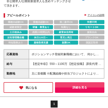
非公開求人/公開前新規求人も含めマッチングさせ
て頂きます。
アピールポイント
アイコンの説明
職種未経験OK
業種未経験OK
第二新卒OK
学歴不問
経験者限定
研修・教育あり
転勤なし
リモートOK
土日祝休み
残業20時間以内
産育休活用有
服装自由
女性管理職在籍
休日120日～
育児と両立
ブランクOK
時短勤務あり
資格取得支援
副業OK
国認定取得
応募資格
ポジションマッチ登録対象職種において、 何かしら
の知識・経験を有する方
給与
【想定年収】 550～1100万 【想定役職】 課長代理 主
任 一般 ※これまでの経験・年齢などを考慮し、当社
給与規則に基づき決定します。 ※残業手当 一般社
勤務地
主に首都圏 ※配属組織や担当プロジェクトにより異な
員（定型勤務・フレックスタイム制）の場合：時間外
ります
労働連動支給 一般社員（専門業務型裁量労働
制）・管理職の場合：なし 裁量労働の場合につい
詳細を見る
気になる
て裁量労働手当がございますが、超過分の時間外手当
の支給はありません。 （固定残業手当ではないた
め） ※裁量労働手当 一般社員（専門業務型裁量労
働制）の場合：別途、裁量労働手当の支給がございま
1
す。