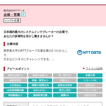
力を感じています◎【20代女性／Mさん】
株式会社NTTデータ
企画・営業
日本国内最大のシステムインテグレーターの企業で、
あなたの多様性を活かし働きませんか？
仕事内容
業界最大手のNTTグループ主要企業の1つだからこ
そ、
大きなビジネスにチャレンジできる。
◆女性社員の活躍を支えるための、充実の制度・待遇
アピールポイント
アイコンの説明
職種未経験OK
業種未経験OK
第二新卒OK
学歴不問
経験者限定
研修・教育あり
転勤なし
リモートOK
土日祝休み
残業20時間以内
産育休活用有
服装自由
女性管理職在籍
休日120日～
育児と両立
ブランクOK
時短勤務あり
資格取得支援
副業OK
国認定取得