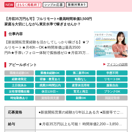
【月収35万円も可】フルリモート×最高時間単価3,500円
家庭を大切にしながら東京水準で稼ぎませんか？
仕事内容
【新規開拓営業経験を活かしてしっかり稼げる】★フ
ルリモート★月40h～OK★時間単価は最高3500
円/h★手厚いフォロー体制で孤独感ゼロ★月収35万円
も可能★生成AI積極活用中
アピールポイント
アイコンの説明
職種未経験OK
業種未経験OK
第二新卒OK
学歴不問
経験者限定
研修・教育あり
転勤なし
リモートOK
土日祝休み
残業20時間以内
産育休活用有
服装自由
女性管理職在籍
休日120日～
育児と両立
ブランクOK
時短勤務あり
資格取得支援
副業OK
国認定取得
応募資格
●新規開拓営業の経験が1年以上ある方 ●面接等でご自
身の実績をお話しいただける方 ※学歴不問 ＼こんな
方にピッタリです／ ★家庭や事情があっても仕事を
給与
★月収35万円以上も可能！ 時間単価2,200～3,850円
続けたい方 ★フルリモートでコスパよく稼ぎたい方
※税込み ※研修期間中（最大3ヵ月）の時間単価は