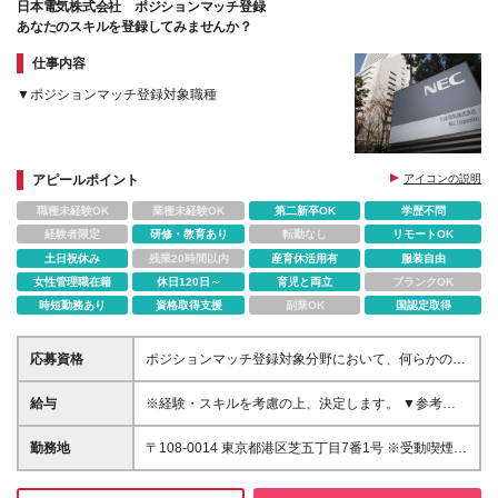
日本電気株式会社 ポジションマッチ登録
あなたのスキルを登録してみませんか？
仕事内容
▼ポジションマッチ登録対象職種
アピールポイント
アイコンの説明
職種未経験OK
業種未経験OK
第二新卒OK
学歴不問
経験者限定
研修・教育あり
転勤なし
リモートOK
土日祝休み
残業20時間以内
産育休活用有
服装自由
女性管理職在籍
休日120日～
育児と両立
ブランクOK
時短勤務あり
資格取得支援
副業OK
国認定取得
応募資格
ポジションマッチ登録対象分野において、何らかの知
識・経験がある方
給与
※経験・スキルを考慮の上、決定します。 ▼参考情報
----------------------- ◇想定年収450～1,100万円 ※残業
代は、別途支給。 採用時の職位に応じて裁量労働
勤務地
〒108-0014 東京都港区芝五丁目7番1号 ※受動喫煙対
制が対象となる事がございます。
策 : 敷地内禁煙