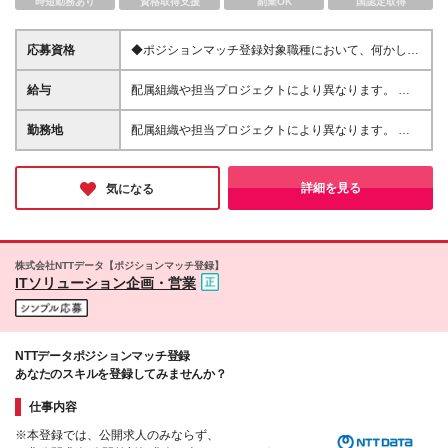
時短勤務あり
資格取得支援
副業OK
国認定取得
応募資格
◆ポジションマッチ登録対象職種において、何かしら
の知識・経験を有する方 ◆学歴不問
給与
配属組織や担当プロジェクトにより異なります。 想
定年収：330万円～1000万円 ※ご経験やスキルに応じ
て決定します。 ※月給275,000円～833,334円 基本
勤務地
配属組織や担当プロジェクトにより異なります。 ◆
給204,124円～618,557円 固定残業代（時間外労働
東京本社 東京都中央区晴海1-8-10 晴海アイランド
45h）70,876円～214,777円を含みます。 ※上記想定
トリトンスクエアオフィスタワーX34階 ◆大阪営業所
年収はあくまでも目安の金額であり、 選考を通じ
大阪府大阪市淀川区宮原4丁目3−7 MPR新大阪ビル4F
詳細を見る
気になる
て上下する可能性があります。 ※試用期間：6か月
◆名古屋営業所 愛知県名古屋市中村区名駅南一丁目
試用期間中の給与・待遇に差異はありません
16番28号 EDGE名駅ビル8階 ◆仙台営業所 宮城県仙
台市青葉区中央一丁目6番35号 東京建物仙台ビル 4階
◆札幌営業所 北海道札幌市北区北10条西3丁目1-1
株式会社NTTデータ【ポジションマッチ登録】
Noblesse Sapporo 3階 (変更の範囲)上記を除く当社
ITソリューション企画・営業
関連勤務地
NTTデータポジションマッチ登録
あなたのスキルを登録してみませんか？
仕事内容
※本登録では、公開求人のみならず、