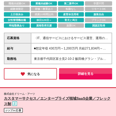
職種未経験OK
業種未経験OK
第二新卒OK
学歴不問
経験者限定
研修・教育あり
転勤なし
リモートOK
土日祝休み
残業20時間以内
産育休活用有
服装自由
女性管理職在籍
休日120日～
育児と両立
ブランクOK
時短勤務あり
資格取得支援
副業OK
国認定取得
応募資格
〈IT、通信サービスにおけるサービス運営、運用の経
験〉 ・ITサービス/通信におけるカスタマサポートリ
ーダー経験 ・コールセンターベンダにてBPO/品質管
給与
■想定年収 430万円～1,200万円 月給271,834円～
理でのリーダー経験 ・B2Cサービスに限らず、カス
【標準賞与】月給2ヶ月分×年2回（合計年4ヶ月分：6
タマーサクセスの実施/実現するリーダー経験 ★これ
月/12月に支給） 【残業代】年収430万円の場合：基
勤務地
東京都千代田区富士見2-10-2 飯田橋グラン・ブルー
までの経験を活かし、スピード感あるサービス運営と
本給￥233,000＋固定残業代(20時間分)￥38,834=月
ム ※受動喫煙対策：屋内喫煙可能場所あり ※変更の範
効率化に力と能力を発揮したい方大歓迎です
給￥271,834 ※固定残業代は超過分別途支給 ※給与詳
囲：上記を除く当社関連勤務地
細は前職や希望を考慮し、スキル・経験を判断の上、
詳細を見る
気になる
当社規定にて決定いたします ※試用期間：3ヶ月あり
（期間中の雇用形態・月給・その他待遇に差異なし）
株式会社ドリーム・アーツ
カスタマーサクセス／エンタープライズ領域SaaS企業／フレック
ス制