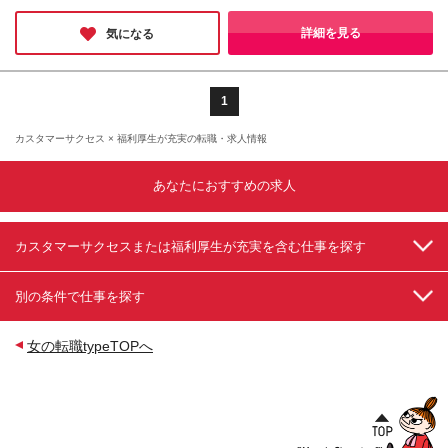
の差異はありません
望の勤務地に配属いたします (変更の範囲)上記を除く
当社関連勤務地
詳細を見る
気になる
1
カスタマーサクセス × 福利厚生が充実の転職・求人情報
あなたにおすすめの求人
カスタマーサクセスまたは福利厚生が充実を含む仕事を探す
別の条件で仕事を探す
女の転職typeTOPへ