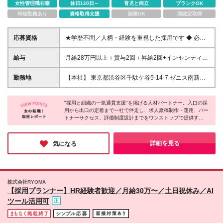
女性管理職在籍
休日120日～
育児と両立
ブランクOK
時短勤務あり
資格取得支援
副業OK
国認定取得
応募資格
★学歴不問／人柄・経験を重視した採用です ◆ 必須
条件（いずれか1つ） ・人材業界での就業経験（媒体
営業・CA・RPOなど） ・法人営業のご経験 ・採用担
給与
月給28万円以上＋賞与2回＋昇給2回+インセンティブ
当・人事のご経験 ※年数は問いません ◆ こんな方を
※試用期間：3カ月（条件・待遇に変動なし） ※HRの
お待ちしています ・今の環境ではキャリアの天井が
経験・スキルなどに基づき給与は変動いたします。
勤務地
【本社】 東京都渋谷区千駄ケ谷5-14-7 ゼニス南新宿
見えてきた方 ・頑張っても年収が変わらないことに
◆ 評価について 年次や社歴ではなく、成果と行動で
6F ◆ アクセス ・JR「代々木駅」より徒歩3分 ・小田
モヤモヤしている方 ・「営業のプロ」から「採用の
評価します。 昇給の機会は年2回。 パートナーの採用
急線「南新宿駅」より徒歩7分 ・東京メトロ「北参道
プロ」へ専門性を広げたい方 ・データをもとに考
成功への貢献が、 そのまま収入に反映される設計で
"採用と組織の一気通貫支援"を掲げる人材パートナー。入口の採
駅」より徒歩9分 ※転勤はありません ◆ オフィス環境
え、自分から動ける方 ・チームで成果をつくること
用から出口の定着まで一社で伴走し、求人原稿制作・運用、パー
す。 ◆ 年収アップの実例 ◎学生インターン→正社員
・フリードリンク完備 ・服装・髪色・ネイル自由 ・
トナーサクセス、評価制度設計までをワンストップで提供す
が好きな方 ◆ 活躍中のメンバーの前職例 ・営業職 ・
→3年目で事業統括責任者 【年収850万円】 ◎大手
社用PC・スマートフォン貸与 新宿・代々木エリアの
る。"採れて終わり"ではなく"活躍し続ける組織"を共創すること
新卒採用担当（人事） ・販売・サービス業の店長職
飲食チェーン店長→入社半年でCS統括 【1年目年
中心で、 どの沿線からもアクセスしやすい立地で
が信条。クライアントの事業成長に本気でコミットする姿勢が、
など 社内は男女比5:5。 女性メンバーも第一線で活躍
収450万円】 ◆ こんな方はぜひご相談を ・成果を出
す。
高いリピート率に表れている。
詳細を見る
気になる
しています。
しているのに、評価に反映されない方 ・年功序列の
給与テーブルに限界を感じる方 ・キャリアアップと
年収アップを両立させたい方 ◆ 想定年収の考え方 入
社時は想定年収460万円〜。 その後は成果に応じて、
株式会社RYOMA
年収850万円クラスの ポジションへ昇格した実例もあ
【採用プランナー】HR経験者歓迎／月給30万〜／土日祝休み／AI
ります。
ツール活用可