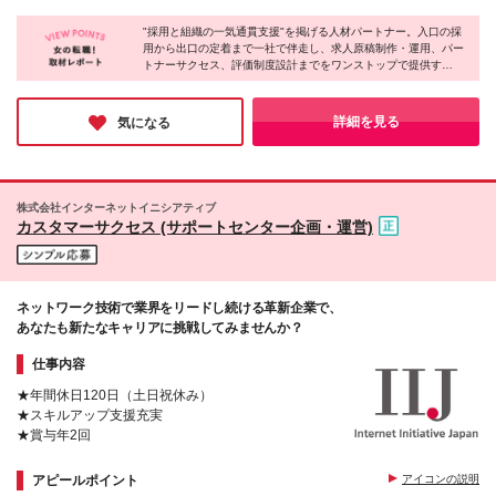
む仕事がしたい方 ・営業経験を「専門性」に変えた
成果と専門性で評価します。 昇給の機会は年2回。 パ
急線「南新宿駅」より徒歩7分 ・東京メトロ「北参道
い方 ・採用や組織づくりに本気で向き合いたい方 ・
ートナーの採用成功への貢献が、 そのまま収入に反
"採用と組織の一気通貫支援"を掲げる人材パートナー。入口の採
駅」より徒歩9分 ※転勤はありません ◆ オフィス環境
データをもとに考え、自分から動ける方
用から出口の定着まで一社で伴走し、求人原稿制作・運用、パー
映される設計です。 ◆ 社内の年収アップ実例 ◎学生
・フリードリンク完備 ・服装・髪色・ネイル自由 ・
トナーサクセス、評価制度設計までをワンストップで提供す
インターン→正社員→3年目で事業統括責任者 【年
社用PC・スマートフォン貸与
る。"採れて終わり"ではなく"活躍し続ける組織"を共創すること
収850万円】 ◎大手飲食チェーン店長→入社半年で
が信条。クライアントの事業成長に本気でコミットする姿勢が、
CS統括 【1年目年収450万円】 ◆ こんな方はぜひ
高いリピート率に表れている。
詳細を見る
気になる
ご相談を ・経験に見合った年収を提示されていない
方 ・成果を出しているのに、評価に反映されない方
・専門性を武器に、収入の天井を上げたい方 ◆ 給与
提示について 前職のご経験・スキルを丁寧に伺った
株式会社インターネットイニシアティブ
うえで、 月給30万円〜50万円の範囲で個別にご提示
カスタマーサクセス (サポートセンター企画・運営)
します。 ◆ 成長フェーズだからこそ 当社は4期目売
上10億円・5期目15億円見込み。 事業拡大に伴い、責
任あるポジションが 増え続けています。
ネットワーク技術で業界をリードし続ける革新企業で、
あなたも新たなキャリアに挑戦してみませんか？
仕事内容
★年間休日120日（土日祝休み）
★スキルアップ支援充実
★賞与年2回
アピールポイント
アイコンの説明