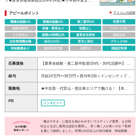
ブ★産育休復帰多数(2024年14名)★小学校卒業まで
時短可能
アピールポイント
アイコンの説明
職種未経験OK
業種未経験OK
第二新卒OK
学歴不問
経験者限定
研修・教育あり
転勤なし
リモートOK
土日祝休み
残業20時間以内
産育休活用有
服装自由
女性管理職在籍
休日120日～
育児と両立
ブランクOK
時短勤務あり
資格取得支援
副業OK
国認定取得
応募資格
【業界未経験・第二新卒歓迎!20代・30代活躍中】 ●
接客・営業・販売経験1年以上をお持ちの方 ※学歴不
問、旅行業界未経験の方も歓迎します！ ＼こんな方
給与
月給24万円〜36万円＋賞与年2回＋インセンティブ ※
にピッタリです！／ ★お客様一人ひとりと丁寧に、
上記金額には固定残業代(3万9360円以上/25時間分)が
本気で向き合いたい方 ★形のない高額商材で真の提
含まれます。超過分は別途全額支給します。 ※経験・
勤務地
★中目黒・代官山・恵比寿エリアで働ける！ 【本
案力を磨きたい方 ★ホスピタリティを活かして長く
能力を考慮の上、当社規定により決定。 ※試用期間3
社】 東京都目黒区中目黒1-1-71 KN代官山2F ※(変更
働きたい方
か月（給与や待遇などの条件に変更はありません）
の範囲)上記を除く当社関連勤務地
PR
インタビュー
「働きやすさ」に疑念を抱かれやすいウエディング業界。なぜ同
社はえるぼし最高位認定を獲得し、長く働く人が多いのか？取材
を通じて納得しました。年間120日以上の休日確保、時短勤務な
ど。制度があるだけでなく、実際に導入し、実現させている。