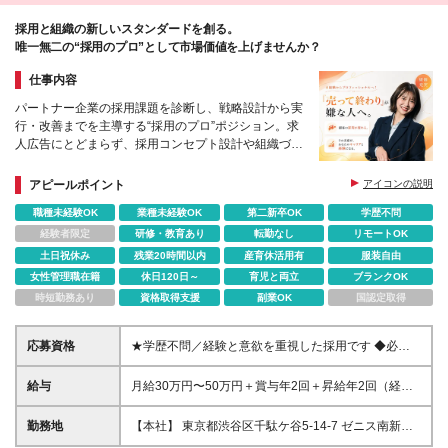
採用と組織の新しいスタンダードを創る。
唯一無二の“採用のプロ”として市場価値を上げませんか？
仕事内容
パートナー企業の採用課題を診断し、戦略設計から実
行・改善までを主導する“採用のプロ”ポジション。求
人広告にとどまらず、採用コンセプト設計や組織づく
りまで踏み込む、裁量の大きな仕事です。
アピールポイント
アイコンの説明
職種未経験OK
業種未経験OK
第二新卒OK
学歴不問
経験者限定
研修・教育あり
転勤なし
リモートOK
土日祝休み
残業20時間以内
産育休活用有
服装自由
女性管理職在籍
休日120日～
育児と両立
ブランクOK
時短勤務あり
資格取得支援
副業OK
国認定取得
応募資格
★学歴不問／経験と意欲を重視した採用です ◆必須
条件（いずれか1つ） ・法人営業のご経験 ・人材業界
での就業経験（広告・紹介・RPOなど） ・採用担
給与
月給30万円〜50万円＋賞与年2回＋昇給年2回（経
当・人事のご経験 ※年数は問いません ◆こんな方を
験・能力を考慮のうえ決定） ※経験・能力を考慮のう
お待ちしています ・「売って終わり」の営業に物足
え決定します ※試用期間3カ月（条件・待遇の変動は
勤務地
【本社】 東京都渋谷区千駄ケ谷5-14-7 ゼニス南新宿
りなさを感じている方 ・お客様の課題に深く入り込
ありません） ◆ 評価について 年次や社歴ではなく、
6F ◆ アクセス ・JR「代々木駅」より徒歩3分 ・小田