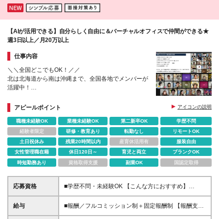
【AIが活用できる】自分らしく自由に＆バーチャルオフィスで仲間ができる★
週3日以上／月20万以上
仕事内容
＼＼全国どこでもOK！／／
北は北海道から南は沖縄まで、全国各地でメンバーが
活躍中！
フリーランス×完全在宅でも孤独感はゼロ！仲間を身
近に感じながら働けます。
アピールポイント
アイコンの説明
職種未経験OK
業種未経験OK
第二新卒OK
学歴不問
経験者限定
研修・教育あり
転勤なし
リモートOK
土日祝休み
残業20時間以内
産育休活用有
服装自由
女性管理職在籍
休日120日～
育児と両立
ブランクOK
時短勤務あり
資格取得支援
副業OK
国認定取得
応募資格
■学歴不問・未経験OK 【こんな方におすすめ】
⭕「自信はないけど、頑張ってみたい」と思える人
⭕「もう一度、努力してみよう」と挑戦できる人 ⭕
給与
■報酬／フルコミッション制＋固定報酬制 【報酬支払
仲間と支え合いながら、前向きに成長したい人 【向
い実績(2024年度)】平均5,522,124円 （Join1年以上2