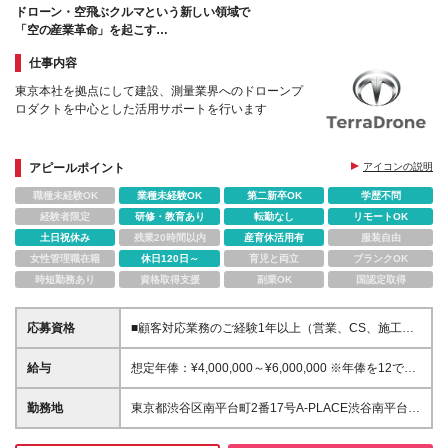
ドローン・空飛ぶクルマという新しい領域で
「空の産業革命」を起こす
世界で挑むグローバルベンチャー
仕事内容
東京本社を拠点にして建設、測量業界へのドローンプ
ロダクトを中心とした活用サポートを行います
アピールポイント
アイコンの説明
職種未経験OK
業種未経験OK
第二新卒OK
学歴不問
経験者限定
研修・教育あり
転勤なし
リモートOK
土日祝休み
残業20時間以内
産育休活用有
服装自由
女性管理職在籍
休日120日～
育児と両立
ブランクOK
時短勤務あり
資格取得支援
副業OK
国認定取得
応募資格
■顧客対応業務のご経験1年以上（営業、CS、施工管
理など） ■成長意欲が高く、明るいコミュニケーショ
ンが取れる方 ■学歴不問
給与
想定年俸：¥4,000,000～¥6,000,000 ※年俸を12で割
り、1/12を月額支給分とします。 月額：¥333,334～
¥500,000 基本給：¥246,534～¥369,800 みなし残業
勤務地
東京都渋谷区南平台町2番17号A-PLACE渋谷南平台4
代：¥86,800～¥130,200 ※みなし残業45時間分を含
階 （変更の範囲） 当社の支社およびグループ会社拠
む ※みなし残業時間を超える時間外労働分については
点 本ポジションは原則就業場所の変更はございませ