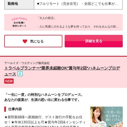
いていない方】 ❌ラクに稼ぎたい人 ❌最低限の収入が
年未満メンバー） この数字は、ウルサポの環境を活
勤務地
■フルリモート（完全在宅） ・全国どこでも仕事がで
あればOKな人 ❌自分の成長に興味がない人 ❌人と協
かし、成長し続けた人たちのもの。 ✅研修に参加し、
きます（地方でも活躍できます） ・あなたが「ここ
力せず、すぐに諦める人 「楽して稼げる仕事」では
学びを実践に活かした人 ✅チームでの交流を大切に
で働きたい！」と思った場所が職場です（0秒出社）
ありません。 でも、だからこそ成長の実感がある
し、挑戦を続けた人 すべての人がこの結果を得られ
「大人の部活」
・平日にワーケーション先でオンライン商談や、移動
―― それってワクワクしませんか？ 「できるか不
るわけではありません。 「ただ待つ」だけではな
中にチャットでコミュニケーションもOK
・人に馬鹿にされるような夢を持っており、それをみんなの前で
安」より「どこまで成長できるか」を楽しめる環境で
く、「行動する」ことが、成果への第一歩です。 ※固
――――――――――――――――― ◎メタバース
発言できる
す。 本気で挑戦するあなたを、全力でサポートしま
定報酬について ジョイン3ヵ月目以降、組織運営に関
オフィス「oVice」の活用 完全在宅でありながら孤独
・慣れ合いではなく切磋琢磨できる、本気で向き合ってくれる仲
す！
する固定報酬の仕事にエントリー可能。全メンバーの
感ゼロ。 ・研修や案件相談、仕事のMTG ・「ねぇね
間がいる
詳細を見る
気になる
約20％程度が固定報酬を得ており、時給1,500円～
・賞賛承認文化があり、あなたの存在を認めてくれる環境がある
ぇ今ちょっといい？」のライトなコミュニケーション
・トレーナーが正しい努力を示し、適切なフィードバックを行っ
10,000円相当の仕事があります（一定のスキルを必要
・「ちょっと話聞いてよぉ～」の雑談 も全てオンラ
てくれる
とし、条件があります）
インで実現させています！ ※本社：東京都品川区西品
・1年後、驚くほど成長した大好きな自分に出会える
川1-1-1 住友不動産大崎ガーデンタワー9階 ※(変更
・上記をすべて、オンラインで実現する
アールイズ・ウエディング株式会社
の範囲)上記を除く当社関連勤務地
これが同社のカルチャーだ。
トラベルプランナー*業界未経験OK*賞与年2回*ハネムーンプロデ
ュース
「一生に一度」の特別なハネムーンをプロデュース。
あなたの提案が、生涯の思い出に変わる仕事です。
仕事内容
★新郎新婦様へ新婚旅行、ゲスト旅行の手配をお任
せ！★年休130日以上も可★賞与年2回&インセンティ