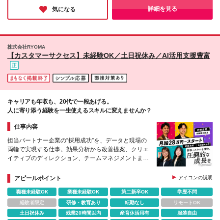
別途全額支給 ※上記は目安であり、選考結果によって
ん。
詳細を見る
気になる
上下する可能性もございます。 ※試用期間3ヶ月（試
用期間中の待遇に差異はございません） 昇給：年1回
賞与：年1回(業績連動)
株式会社RYOMA
【カスタマーサクセス】未経験OK／土日祝休み／AI活用支援豊富
キャリアも年収も、20代で一段あげる。
人に寄り添う経験を一生使えるスキルに変えませんか？
仕事内容
担当パートナー企業の“採用成功”を、データと現場の
両輪で実現する仕事。効果分析から改善提案、クリエ
イティブのディレクション、チームマネジメントまで
一気通貫で担う、立ち上げ期の中核ポジションです。
アピールポイント
アイコンの説明
職種未経験OK
業種未経験OK
第二新卒OK
学歴不問
経験者限定
研修・教育あり
転勤なし
リモートOK
土日祝休み
残業20時間以内
産育休活用有
服装自由