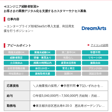
≪エンジニア経験者歓迎≫
お客さまの業務デジタル化を支援するカスタマーサクセス募集
仕事内容
～エンタープライズ領域SaaSの導入支援、利活用支
援を行うポジション～
アピールポイント
アイコンの説明
職種未経験OK
業種未経験OK
第二新卒OK
学歴不問
経験者限定
研修・教育あり
転勤なし
リモートOK
土日祝休み
残業20時間以内
産育休活用有
服装自由
女性管理職在籍
休日120日～
育児と両立
ブランクOK
時短勤務あり
資格取得支援
副業OK
国認定取得
応募資格
＼人物重視の採用／ ◆学歴不問 ◆下記いずれかを満
たす方 ・システムエンジニアの経験がある方 ・開発
経験のある方 ・プリセールス/カスタマーサクセス経
給与
◎年収5,040,000円～7,500,000円 月給制：月給
験 ・コンサルティングの経験がある方 ・SaaS企業へ
336,000円〜500,000円 ※固定残業代（月45.0時間・
のキャリアチェンジを強く希望される方
87,400円～130,100円）を含みます。超過分は別途支
勤務地
◆東京都渋谷区恵比寿4-20-3 恵比寿ガーデンプレイ
給します ※試用期間3ヵ月あり。期間中の給与・待遇
スタワー29階 ※リモートワークの頻度：月3割 ※ご希