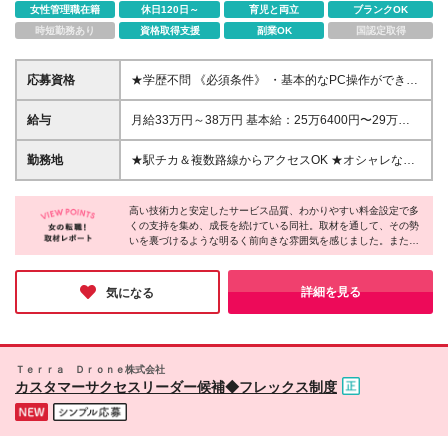
女性管理職在籍
休日120日～
育児と両立
ブランクOK
時短勤務あり
資格取得支援
副業OK
国認定取得
応募資格
★学歴不問 《必須条件》 ・基本的なPC操作ができる
方 ・コミュニケーション能力がある方 ・一般的なビ
ジネスマナーを備えている方 《歓迎条件》 ・営業や
給与
月給33万円～38万円 基本給：25万6400円〜29万
接客業経験のある方 ・マルチタスクに長けている方
5300円 固定残業代：7万3600円〜8万4700円（37.75
・効率的に業務を進められる方 ・課題を理解し、柔
時間分） ※37.75時間を超える場合は追加で全額支給
勤務地
★駅チカ＆複数路線からアクセスOK ★オシャレな休
軟かつ前向きに提案・行動できる方 ・顧客視点を大
します。 ※上記給与は最低支給額です。経験・スキル
憩スペース完備！キレイで開放的なオフィス ＜東京
切にし、サービス品質向上に取り組める方 ・円滑に
に応じて決定します。 ・試用期間中（入社3カ月） 月
本部＞ 東京都港区海岸1-9-18 国際浜松町ビル7F (変
コミュニケーションを取り、社内外を問わず信頼関係
給31万円～36万円 基本給：24万900円～27万9700円
高い技術力と安定したサービス品質、わかりやすい料金設定で多
更の範囲)同ビル2F
を築ける方
くの支持を集め、成長を続けている同社。取材を通して、その勢
固定残業代：6万9100円〜8万300円（37.75時間分）
いを裏づけるような明るく前向きな雰囲気を感じました。また、
※37.75時間を超える場合は追加で全額支給します。
部署や立場に関係なく、「お客様に満足していただきたい」とい
※試用期間中、雇用形態・勤務時間に変更はありませ
う共通の想いを持っているからこそ、互いに協力しながら仕事を
ん
進める風土が根づいているそう。安心してスタートできる環境
詳細を見る
気になる
で、働きながら自分の可能性を広げていける企業です。
Ｔｅｒｒａ Ｄｒｏｎｅ株式会社
カスタマーサクセスリーダー候補◆フレックス制度