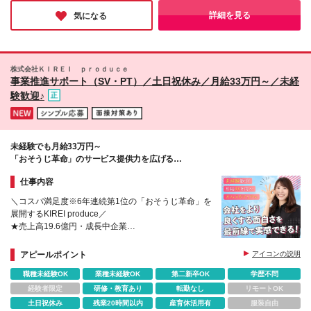
「働きやすさに配慮し、仕事に集中できる環境を整える」という
業界のトップランナーとしての姿勢を、肌で感じることができま
詳細を見る
気になる
した！
株式会社ＫＩＲＥＩ ｐｒｏｄｕｃｅ
事業推進サポート（SV・PT）／土日祝休み／月給33万円～／未経
験歓迎♪
未経験でも月給33万円～
「おそうじ革命」のサービス提供力を広げる
加盟店・パートナー企業のサポート職
仕事内容
＼コスパ満足度※6年連続第1位の「おそうじ革命」を
展開するKIREI produce／
★売上高19.6億円・成長中企業
★未経験から挑戦可能
★少数精鋭だから裁量が大きい
アピールポイント
アイコンの説明
★業務改善に積極的な社風
職種未経験OK
業種未経験OK
第二新卒OK
学歴不問
経験者限定
研修・教育あり
転勤なし
リモートOK
土日祝休み
残業20時間以内
産育休活用有
服装自由