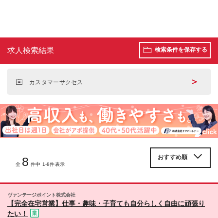
求人検索結果
検索条件を保存する
＞
カスタマーサクセス
8
全
件中 1-8件表示
ヴァンテージポイント株式会社
【完全在宅営業】仕事・趣味・子育ても自分らしく自由に頑張り
たい！