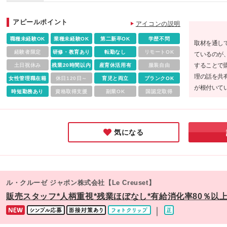
あなたの年齢、経験、能力を考慮の上、優遇いたします。待
川ライズ店 ◇北千住マルイ店 ◇南町田グランベリーパークア
件の詳細については、面接などでご相談ください。 ※入社後
トレット店 ◇池袋東武店 ◇新宿伊勢丹店 ◇松屋銀座店 ◇日
アピールポイント
研修・サポートが充実しているため、経験の浅い方も歓迎い
アイコンの説明
橋三越店 【神奈川】 ◇テラスモール湘南店 ◇ラゾーナ川崎店
ます！ ※残業代は実労働時間に応じて全額別途支給いたしま
◇そごう横浜店 ◇三井アウトレットパーク 横浜ベイサイド店
職種未経験OK
業種未経験OK
第二新卒OK
学歴不問
取材を通し
す。
【埼玉】 ◇そごう大宮店 ◇レイクタウン アウトレット店 ◇
経験者限定
研修・教育あり
転勤なし
リモートOK
ているのが
井アウトレットパーク入間店 【千葉】 ◇三井アウトレットパ
することで
土日祝休み
残業20時間以内
産育休活用有
服装自由
ク 幕張店 ◇三井アウトレットパーク 木更津店 ◇酒々井プレ
理の話を共
女性管理職在籍
休日120日～
育児と両立
ブランクOK
アム・アウトレット店 【栃木】 ◇佐野プレミアム・アウトレ
が根付いて
時短勤務あり
資格取得支援
副業OK
国認定取得
ト店 【茨城】 ◇あみプレミアム・アウトレット店 【静岡】 
るスタッフ
御殿場プレミアム・アウトレット店 【大阪】 ◇りんくうプレ
実感しまし
アム・アウトレット店 ◇梅田阪急店 ◇心斎橋大丸店 【京都】
◇京都大丸店 ◇京都伊勢丹店 ◇京都高島屋S.C.店 【兵庫】 
気になる
神戸三田プレミアム・アウトレット店 ◇三井アウトレットパ
ク マリンピア神戸店 【岐阜】 ◇土岐プレミアム・アウトレッ
店 【三重】 ◇三井アウトレットパークジャズドリーム 長島店
(変更の範囲)上記を除く当社関連勤務地
ル・クルーゼ ジャポン株式会社【Le Creuset】
販売スタッフ*人柄重視*残業ほぼなし*有給消化率80％以上*
｜