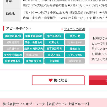
■月給28万円～35万円＋賞与年2回＋残業代100%支給／SVの
給与
いく働き方を一緒に見つけていきましょう♪
業代100%支給／店長候補の場合 ■月給23万円～25万円＋賞
の他お祝い金など手当も充実！ ※勤務地や年齢、スキルを考
【U・Iターン歓迎！全国にある当社取引店舗での勤務】 ★希
勤務地
2ヶ月の試用期間あり。試用期間中、雇用形態・給与・待遇に
店舗（小売店・商業施設）への直行直帰となります 駅チカ／
ット・百貨店／主要駅から徒歩10分圏内の勤務地も！ ～勤務
アピールポイント
北】 北海道、宮城 【関東】 茨城、千葉、東京、埼玉、神奈川
アイコンの説明
大阪、京都、兵庫、滋賀、三重 【中国】 岡山、広島、鳥取 
職種未経験OK
業種未経験OK
第二新卒OK
学歴不問
【残業少な
児島 本社／東京都新宿区新宿3-1-24 京王新宿三丁目ビル3
経験者限定
研修・教育あり
転勤なし
リモートOK
ビューでき
初回配属地以外の当社関連勤務地での勤務はありません
所でリスタ
土日祝休み
残業20時間以内
産育休活用有
服装自由
を展開して
女性管理職在籍
休日120日～
育児と両立
ブランクOK
減によって
時短勤務あり
資格取得支援
副業OK
国認定取得
イム上場企
一歩を踏み
気になる
株式会社ウィルオブ・ワーク【東証プライム上場グループ】