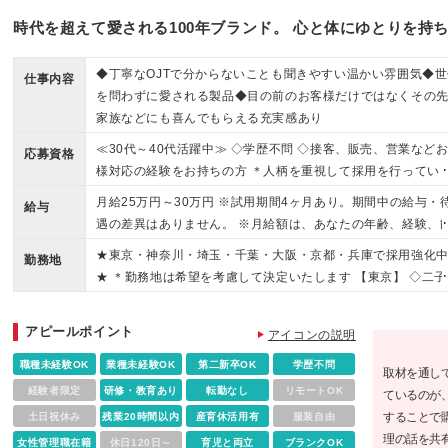
時代を超えて愛される100年ブランド。 心と体にゆとりを持
◆丁寧なOJTで分からないことも聞きやすい温かい雰囲気◆世
仕事内容
を問わずに愛される製品◆目の前のお客様だけではなくその
家族などにも喜んでもらえる充実感あり
≪30代～40代活躍中≫ ◇学歴不問 ◇接客、販売、営業など
応募資格
様対応の経験をお持ちの方 ＊人柄を重視して採用を行ってい
す！ぜひお気軽にご応募ください。 ≪こんな方はぜひご応募
月給25万円～30万円 ※試用期間4ヶ月あり。期間中の給与・
給与
ださい≫ ◇「食」に興味がある方 ◇経験を活かし丁寧な接客
遇の差異はありません。 ※月給額は、あなたの年齢、経験、
挑戦したい方 ◇分からないことも聞きやすい温かい環境で働
力を考慮の上、優遇いたします。待遇条件の詳細については
★東京・神奈川・埼玉・千葉・大阪・京都・兵庫で採用強化
たい方 ◇お客様からの感謝をダイレクトに感じたい方
勤務地
接などでご相談ください。 ※入社後の研修・サポートが充実
★ ＊勤務地は希望を考慮して決定いたします 【東京】 ◇二子
ているため、経験の浅い方も歓迎いたします！ ※残業代は実
川ライズ店 ◇北千住マルイ店 ◇南町田グランベリーパークア
働時間に応じて全額別途支給いたします。
トレット店 ◇池袋東武店 ◇新宿伊勢丹店 ◇松屋銀座店 ◇日
アピールポイント
アイコンの説明
橋三越店 【神奈川】 ◇テラスモール湘南店 ◇ラゾーナ川崎店
◇そごう横浜店 ◇三井アウトレットパーク 横浜ベイサイド店
職種未経験OK
業種未経験OK
第二新卒OK
学歴不問
取材を通し
【埼玉】 ◇そごう大宮店 ◇レイクタウン アウトレット店 ◇
経験者限定
研修・教育あり
転勤なし
リモートOK
ているのが
井アウトレットパーク入間店 【千葉】 ◇三井アウトレットパ
することで
土日祝休み
残業20時間以内
産育休活用有
服装自由
ク 幕張店 ◇三井アウトレットパーク 木更津店 ◇酒々井プレ
理の話を共
女性管理職在籍
休日120日～
育児と両立
ブランクOK