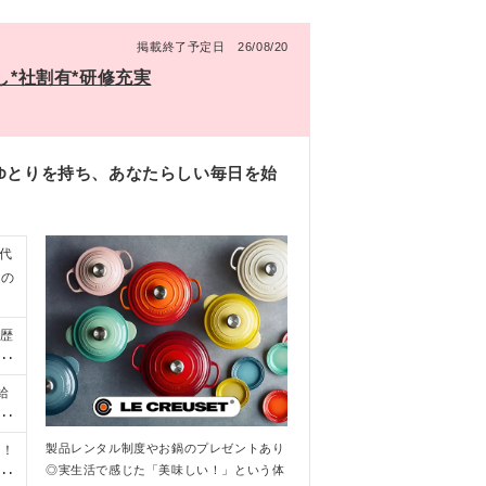
掲載終了予定日 26/08/20
し*社割有*研修充実
ゆとりを持ち、あなたらしい毎日を始
代
先の
学歴
」
働
給
を
ブ
月
製品レンタル制度やお鍋のプレゼントあり
中！
、
◎実生活で感じた「美味しい！」という体
玉