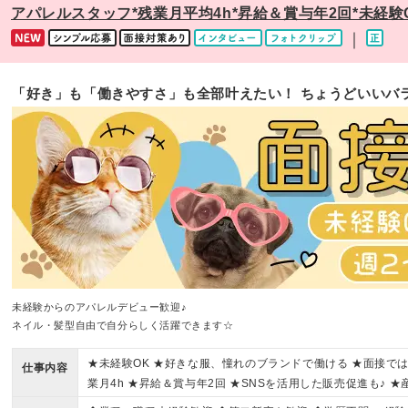
アパレルスタッフ*残業月平均4h*昇給＆賞与年2回*未経験OK
｜
「好き」も「働きやすさ」も全部叶えたい！ ちょうどいいバ
未経験からのアパレルデビュー歓迎♪
ネイル・髪型自由で自分らしく活躍できます☆
★未経験OK ★好きな服、憧れのブランドで働ける ★面接で
仕事内容
業月4h ★昇給＆賞与年2回 ★SNSを活用した販売促進も♪ 