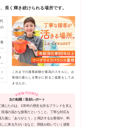
ち、長く輝き続けられる場所です。
代
先の
お客
ま
く
待
に
能
き
、面
これまでの接客経験が最高のスキルに。お
中！
し
客様の暮らしを豊かに彩るご提案をしてみ
玉
労
ませんか。
ウ
本
女の転職！取材レポート
て感じたのは、100年の歴史を誇るブランドを支え
三
、現場の温かな接客だということ。丁寧な対応を
ー
購入後に「ありがとう」と再訪するお客様や、料
ミ
有しに来る方がいるなど、関係が続いていく接客