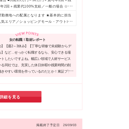
場合 ■月給25万円～30万円＋賞与年2回＋残
与年2回＋残業代100%支給／一般の場合 ☆そ
慮のうえ、スタート時の給与を決定します ※
望勤務地への配属となります ★基本的に担当
変更はありません
人気エリア／ショッピングモール・アウトレ
地は下記いずれかとなります～ 【北海道・東
 【中部】 長野、福井、静岡、愛知 【近畿】
女の転職！取材レポート
【九州】 福岡、佐賀、熊本、大分、宮崎、鹿
め】【週2～3休み】【丁寧な研修で未経験からデ
階 支店／札幌、名古屋、大阪、広島、福岡 ※
る】など…せっかく転職するなら、安心できる場
ートしたいですよね。幅広い領域で人材サービス
いる同社では、充実した休日休暇や残業時間の削
働きやすい環境を作っているのだとか！東証プラ
業グループとしての安定性も同社の魅力。新たな
出す場所にぴったりではないでしょうか。
詳細を見る
掲載終了予定日 26/09/03