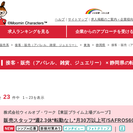
ヘルプ
｜
サイトマップ
｜
求人掲載のご案内＜企業様
求人ランキングを見る
企業からのアプローチを受け
販売系
接客・販売（アパレル、雑貨、ジュエリー）
東海
静岡県
接客・販売（ア
接客・販売（アパレル、雑貨、ジュエリー） × 静岡県の
23
全
件中
1
～
23
を表示
株式会社ウィルオブ・ワーク【東証プライム上場グループ】
販売スタッフ*週2,3休*転勤なし*月30万以上可/SAFROS6
｜