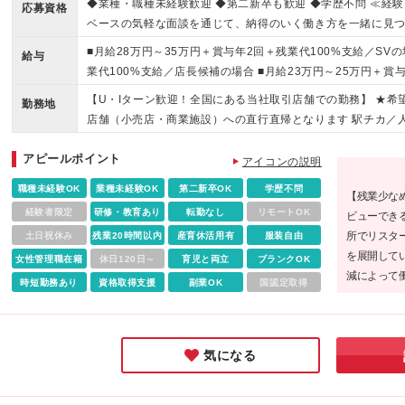
◆業種・職種未経験歓迎 ◆第二新卒も歓迎 ◆学歴不問 ≪経
応募資格
ベースの気軽な面談を通じて、納得のいく働き方を一緒に見つ
プ店員になりたい」 「お客様に寄り添った接客がしたい」な
■月給28万円～35万円＋賞与年2回＋残業代100%支給／SVの
給与
ください。 ≪こんな方を求めています≫ ☆ファッションが好
業代100%支給／店長候補の場合 ■月給23万円～25万円＋賞
ねても活躍できるブランドで働きたい ☆ノルマよりもお客様
の他お祝い金など手当も充実！ ※勤務地や年齢、スキルを考
【U・Iターン歓迎！全国にある当社取引店舗での勤務】 ★希
用など幅広い仕事にチャレンジしたい方
勤務地
2ヶ月の試用期間あり。試用期間中、雇用形態・給与・待遇に
店舗（小売店・商業施設）への直行直帰となります 駅チカ／
ット・百貨店／主要駅から徒歩10分圏内の勤務地も！ ～勤務
アピールポイント
北】 北海道、宮城 【関東】 茨城、千葉、東京、埼玉、神奈川
アイコンの説明
大阪、京都、兵庫、滋賀、三重 【中国】 岡山、広島、鳥取 
職種未経験OK
業種未経験OK
第二新卒OK
学歴不問
【残業少な
児島 本社／東京都新宿区新宿3-1-24 京王新宿三丁目ビル3
経験者限定
研修・教育あり
転勤なし
リモートOK
ビューでき
初回配属地以外の当社関連勤務地での勤務はありません
所でリスタ
土日祝休み
残業20時間以内
産育休活用有
服装自由
を展開して
女性管理職在籍
休日120日～
育児と両立
ブランクOK
減によって
時短勤務あり
資格取得支援
副業OK
国認定取得
イム上場企
一歩を踏み
気になる