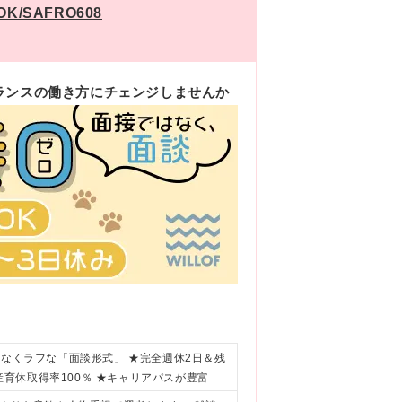
/SAFRO608
ランスの働き方にチェンジしませんか
はなくラフな「面談形式」 ★完全週休2日＆残
★産育休取得率100％ ★キャリアパスが豊富