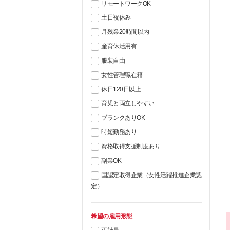
リモートワークOK
土日祝休み
月残業20時間以内
産育休活用有
服装自由
女性管理職在籍
休日120日以上
育児と両立しやすい
ブランクありOK
時短勤務あり
資格取得支援制度あり
副業OK
国認定取得企業（女性活躍推進企業認
定）
希望の雇用形態