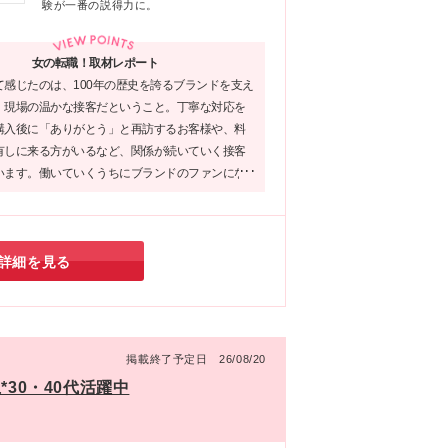
遇条
験が一番の説得力に。
ウ
の
本
たし
女の転職！取材レポート
て感じたのは、100年の歴史を誇るブランドを支え
三
、現場の温かな接客だということ。丁寧な対応を
ー
購入後に「ありがとう」と再訪するお客様や、料
ミ
有しに来る方がいるなど、関係が続いていく接客
ッ
います。働いていくうちにブランドのファンにな
◇
も多く、だからこそ心の通う提案ができるのだと
ミ
た！
◇
詳細を見る
ー
ト
掲載終了予定日 26/08/20
30・40代活躍中