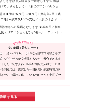
験よりも意欲や人物重視で選考します≫ 雑談
けていきましょう♪ 「あのブランドのショッ
ど、 あなたの思い描く理想を面接でお聞かせ
場合 ■月給25万円～30万円＋賞与年2回＋残
きな方 ☆人と話すのが好きな方 ☆年齢を重
与年2回＋残業代100%支給／一般の場合 ☆そ
と向き合いたい ☆販売だけでなく、広報や採
慮のうえ、スタート時の給与を決定します ※
望勤務地への配属となります ★基本的に担当
変更はありません
人気エリア／ショッピングモール・アウトレ
地は下記いずれかとなります～ 【北海道・東
 【中部】 長野、福井、静岡、愛知 【近畿】
女の転職！取材レポート
【九州】 福岡、佐賀、熊本、大分、宮崎、鹿
め】【週2～3休み】【丁寧な研修で未経験からデ
階 支店／札幌、名古屋、大阪、広島、福岡 ※
る】など…せっかく転職するなら、安心できる場
ートしたいですよね。幅広い領域で人材サービス
いる同社では、充実した休日休暇や残業時間の削
働きやすい環境を作っているのだとか！東証プラ
業グループとしての安定性も同社の魅力。新たな
出す場所にぴったりではないでしょうか。
詳細を見る