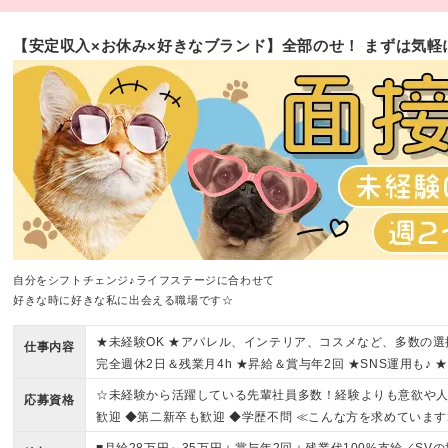
【安定収入×お休み×好きなブランド】全部のせ！ まずは気軽
自分をシフトチェンジ♪ライフステージに合わせて
好きな時に好きな私に出会える職場です☆
★未経験OK ★アパレル、インテリア、コスメなど、多数の選
仕事内容
完全週休2日＆残業月4h ★昇給＆賞与年2回 ★SNS運用も♪ 
☆未経験から活躍している先輩社員多数！経験よりも意欲や人
応募資格
歓迎 ◆第二新卒も歓迎 ◆学歴不問 ≪こんな方を求めています
が好きな方 ☆販売だけでなく幅広い仕事にチャレンジしたい