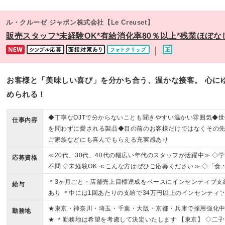
ル・クルーゼ ジャポン株式会社【Le Creuset】
販売スタッフ*未経験OK*有給消化率80％以上*残業ほぼな
｜
お客様と「美味しい喜び」を分かち合う、温かな接客。 心に
められる！
◆丁寧なOJTで分からないことも聞きやすい温かい雰囲気◆世
仕事内容
を問わずに愛される製品◆目の前のお客様だけではなくその
ご家族などにも喜んでもらえる充実感あり
≪20代、30代、40代の幅広い年代のスタッフが活躍中≫ ◇
応募資格
不問 ◇未経験OK ≪こんな方はぜひご応募ください≫ ◇「食
に興味がある方 ◇年齢を重ねても安心して働き続けたい方 ◇
＊3ヶ月ごと・店舗売上目標達成をベースにインセンティブ支
給与
きやすさのある環境で働きたい方 ◇流行に左右されない製品
あり ＊中には1回あたりの支給で34万円以上のインセンティ
自信をもって提案したい方
をもらったスタッフも！ 月給23万円～30万円 ※試用期間4ヶ
★東京・神奈川・埼玉・千葉・大阪・京都・兵庫で採用強化
勤務地
あり。期間中の給与・待遇の差異はありません。 ※月給額は
★ ＊勤務地は希望を考慮して決定いたします 【東京】 ◇二子