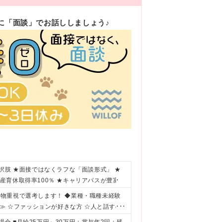
に「面談」でお話ししましょう♪
択肢 ★面接ではなくラフな「面談形式」 ★
★産育休取得率100％ ★キャリアパスが豊富
物重視で選考します！ ◆業種・職種未経験
≫ ☆ファッションが好きな方 ☆人と話すの
方 雑談ベースの気軽な面談を通じて、納得の