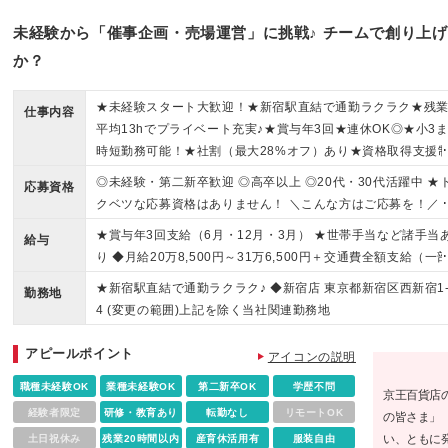
未経験から「催事企画・売場運営」に挑戦♪ チームで創り上
か？
★未経験スタート大歓迎！★新宿駅直結で通勤ラクラク★残
仕事内容
平均13hでプライベート充実♪★賞与年3回★連休OK◎★小3
時短勤務可能！★社割（最大28%オフ）あり★資格取得支援
度・手厚い研修アリ！
◎未経験・第二新卒歓迎 ◎高卒以上 ◎20代・30代活躍中 ★
応募資格
クベツな応募資格はありません！ ＼こんな方はご応募を！／ 
人と接することが好き □好きなことを仕事にしたい □自分がと
★賞与年3回支給（6月・12月・3月） ★世帯手当など諸手当
給与
めくモノをオススメしたい □チームワークを大事に働ける □安
り ◆月給20万8,500円～31万6,500円＋交通費全額支給（一
した会社で働きたい □結婚、出産後も長く仕事を続けたい
規定あり）＋賞与年3回＋残業代全額支給 ※経験により決定し
★新宿駅直結で通勤ラクラク♪ ◆新宿店 東京都新宿区西新宿1-
勤務地
す ※昇給年1回 ※残業代全額支給（実際は月13時間程度です
4 (変更の範囲)上記を除く当社関連勤務地
※試用期間2週間あり。待遇・条件に変動はありません 《 諸
当 》 通勤手当、超過勤務手当、世帯手当など 《 昇給 》 年1
アピールポイント
アイコンの説明
（7月） 《 賞与 》 年3回（6月、12月、3月） ※3月（年度末
職種未経験OK
業種未経験OK
第二新卒OK
学歴不問
は、業績に応じた賞与
京王百貨店
経験者限定
研修・教育あり
転勤なし
リモートOK
の皆さま」
い、ともに
土日祝休み
残業20時間以内
産育休活用有
服装自由