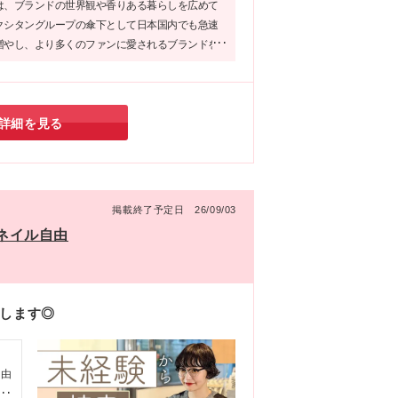
は、ブランドの世界観や香りある暮らしを広めて
大
クシタングループの傘下として日本国内でも急速
府大
増やし、より多くのファンに愛されるブランドを
大
るそうです。まさに成長期に突入する今からスタ
を
、ブランドやお店と共に自分自身も大きく成長し
に
だと感じました。
ン
詳細を見る
掲載終了予定日 26/09/03
・ネイル自由
しします◎
自由
イ