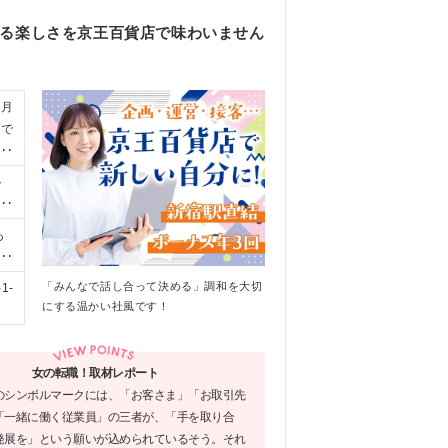
げる楽しさを京王百貨店で味わいません
業月
まで
制
ト
□
き
あ
定
部
ま
「みんなで話し合って決める」調和を大切
1-
）
にする温かい社風です！
手
回
）
女の転職！取材レポート
のシンボルマークには、「お客さま」「お取引先
「一緒に働く従業員」の三者が、「手を取り合
発展を」という願いが込められているそう。それ