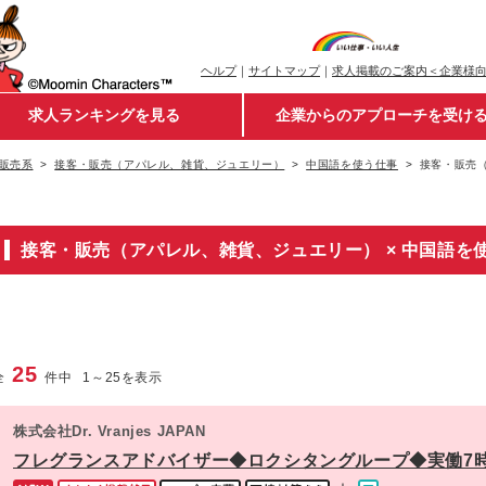
ヘルプ
｜
サイトマップ
｜
求人掲載のご案内＜企業様
求人ランキングを見る
企業からのアプローチを受け
販売系
接客・販売（アパレル、雑貨、ジュエリー）
中国語を使う仕事
接客・販売（
接客・販売（アパレル、雑貨、ジュエリー） × 中国語を
25
全
件中
1
～
25
を表示
株式会社Dr. Vranjes JAPAN
フレグランスアドバイザー◆ロクシタングループ◆実働7