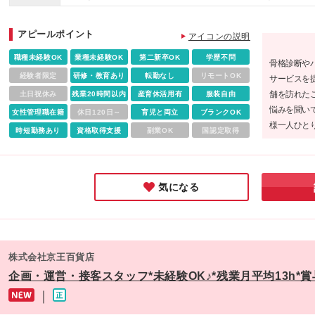
29万円～32万円＋インセンティブ＋各種手当 ★インセンティ
いません ◎勤務地は希望を考慮して配属いたします 【東京都
は月平均2～3万円、店長になると月約7万円になります！ 《
オーマイグラス東京 青山店 オーマイグラス東京 渋谷公園通り
アピールポイント
ャレンジを応援するための手当が充実》 ◆インセンティブ制
アイコンの説明
オーマイグラス東京 銀座店 オーマイグラス東京 東急プラザ銀
┗販売スタッフ平均:月額26,192円、店長以上平均: 月額108,6
店 オーマイグラス東京 コレド日本橋店 オーマイグラス東京 
職種未経験OK
業種未経験OK
第二新卒OK
学歴不問
骨格診断や
1円（2024年度実績） ◆インフルエンサー手当 ┗基準を満た
宿東口店 オーマイグラス東京 エソラ池袋店 オーマイグラス東
経験者限定
研修・教育あり
転勤なし
リモートOK
サービスを
と月5万円支給 ◆バイリンガル手当 ┗基準を満たすと月1〜5
吉祥寺店 オーマイグラス東京 二子玉川店 オーマイグラス東京
舗を訪れた
土日祝休み
残業20時間以内
産育休活用有
服装自由
円支給 ◆技能手当 ┗基準を満たすと月2〜4万円支給 ※月給
六本木店 オーマイグラス東京 田町店 麻布眼鏡堂 原宿店 MAIS
悩みを聞い
女性管理職在籍
は固定残業代35時間～45時間分（59,080円～79,200円）を
休日120日～
育児と両立
ブランクOK
N OPTICAL 代官山 MAISON OPTICAL 日比谷 【関西エリア
様一人ひと
ます ※固定残業代は残業がない場合も支給し、相当時間を超
時短勤務あり
資格取得支援
副業OK
国認定取得
オーマイグラス 大阪梅田蔦屋書店 オーマイグラス 大阪心斎橋
高いアイウ
する場合は別途支給いたします ※入社後3ヶ月間は試用期間と
オーマイグラス 大阪なんばパークス店 麻布眼鏡堂 阪急17番
るのが同社
ります（期間中の給与・待遇に差異なし）
【広島エリア】 オーマイグラス 広島店 【福岡エリア】 オー
メしたい企
イグラス 福岡天神店 オーマイグラス 天神VIORO店 ※(変更の
気になる
囲)上記を除く当社関連勤務地
株式会社京王百貨店
企画・運営・接客スタッフ*未経験OK♪*残業月平均13h*賞
｜