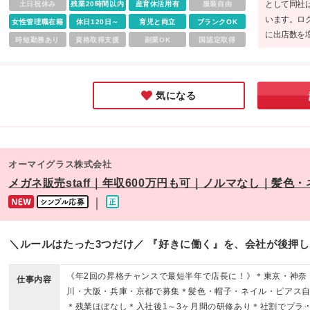
として同社
土日祝休み
残業20時間以内
産育休活用有
服装自由
号 松坂屋名古屋店 本館4階 ■梅田直営店 大阪府大阪市北区
います。ロ
女性管理職在籍
休日120日～
育児と両立
ブランクOK
深町5-54 グラングリーン大阪南館 2F ■うめだ阪急店 大阪
に出店数を
時短勤務あり
資格取得支援
副業OK
国認定取得
阪市北区角田町8番7号 阪急うめだ本店7F ■心斎橋店 大阪府
目指してい
阪市中央区心斎橋筋1-8-3 心斎橋PARCO 3F ※ご希望の店舗
ートしたら
考慮のうえ、勤務地を決定したします。 ※入社時期はご相談
ていけそう
応じます。 ※原則転居を伴う転勤はありません。 ※U・Iター
気になる
歓迎！
オーマイグラス株式会社
メガネ販売staff｜年収600万円も可｜ノルマなし｜髪色
｜
＼ルールはたった3つだけ／ 『好きに働く』を、会社が後押
《年2回の昇格チャンスで最短半年で店長に！》＊東京・神奈
仕事内容
川・大阪・兵庫・京都で募集＊髪色・帽子・ネイル・ピアス
＊残業ほぼなし＊入社後1～3ヶ月間の研修あり＊社割でプラ