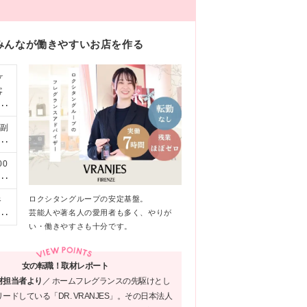
みんなが働きやすいお店を作る
ヶ
客
・副
経験
と
00
き
致
標
年
ロクシタングループの安定基盤。
谷
し
芸能人や著名人の愛用者も多く、やりが
5
い・働きやすさも十分です。
 二
新
田
女の転職！取材レポート
知県
材担当者より
／
ホームフレグランスの先駆けとし
■
ードしている「DR. VRANJES」。その日本法人