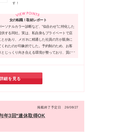
ブ
す！
】
チ
店
度
座
女の転職！取材レポート
6
新
パーソナルカラー診断など、“似合わせ”に特化した
す
京
提供する同社。実は、私自身もプライベートで店
万
ことがあり、メガネに精通した社員の方が親身に
に
O
てくれたのが印象的でした。予約制のため、お客
含み
】
りとじっくり向き合える環境が整っており、質の
過
店
ェアブランドを扱うため、運命の一本を提案でき
な
街
の魅力。接客業での転職を考える方に是非オスス
マ
業です◎
範
詳細を見る
掲載終了予定日 26/08/27
与年3回*連休取得OK