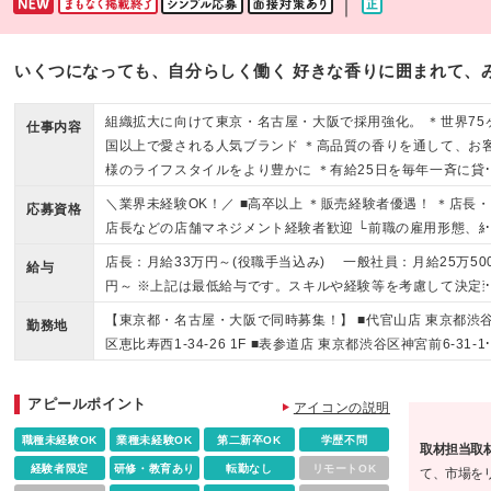
｜
いくつになっても、自分らしく働く 好きな香りに囲まれて、
組織拡大に向けて東京・名古屋・大阪で採用強化。 ＊世界75
仕事内容
国以上で愛される人気ブランド ＊高品質の香りを通して、お
様のライフスタイルをより豊かに ＊有給25日を毎年一斉に貸
与。連休も取りやすい
＼業界未経験OK！／ ■高卒以上 ＊販売経験者優遇！ ＊店長
応募資格
店長などの店舗マネジメント経験者歓迎 └前職の雇用形態、
年数、業界は問いません。 ＜こんな方に向いています＞ ◎人
店長：月給33万円～(役職手当込み) 一般社員：月給25万50
給与
のコミュニケーションが好きな方 ◎チームプレーを大切にで
円～ ※上記は最低給与です。スキルや経験等を考慮して決定
る方 ◎たくさんのお客様に喜ばれる接客がしたい方 ◎自ら目
します。 ★インセンティブ制度あり ・予算達成時、毎月・毎
【東京都・名古屋・大阪で同時募集！】 ■代官山店 東京都渋
に向かって前向きに行動できる方 ◎ブランドイメージを理解
勤務地
インセンティブを支給しています。 ・販売ノルマはありませ
区恵比寿西1-34-26 1F ■表参道店 東京都渋谷区神宮前6-31-1
て体現できる方
ん。
マンション31 1F ■二子玉川店 東京都世田谷区玉川2-21-1
子玉川ライズS.C．タウンフロント1F ■伊勢丹新宿店 東京都
アピールポイント
アイコンの説明
宿区新宿3-14-1 本館5階 インテリア ■丸の内店 東京都千代
区丸の内1-5-1 新丸の内ビルディング3F ■名古屋直営店 愛
職種未経験OK
業種未経験OK
第二新卒OK
学歴不問
取材担当取
名古屋市中村区名駅1-1-3 タカシマヤ ゲートタワーモール 2F 
経験者限定
研修・教育あり
転勤なし
リモートOK
て、市場をリ
名古屋松坂屋Dr.Vranjesコーナー 名古屋市中区栄3丁目16番1