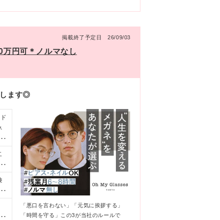
掲載終了予定日 26/09/03
00万円可＊ノルマなし
しします◎
ンド
ネ
ほ
二
半
ト
兼
と
給
敏
ン
「悪口を言わない」「元気に挨拶する」
福
給
「時間を守る」この3が当社のルールで
ざ