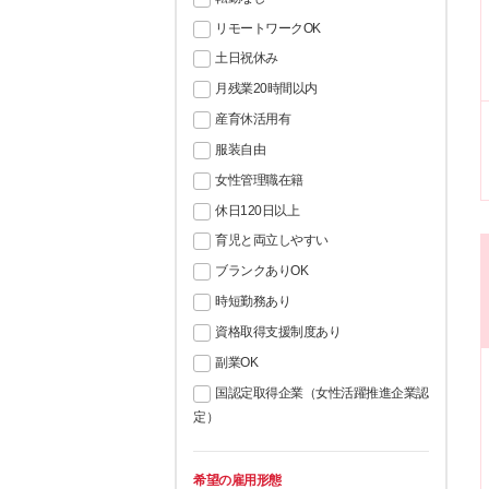
リモートワークOK
土日祝休み
月残業20時間以内
産育休活用有
服装自由
女性管理職在籍
休日120日以上
育児と両立しやすい
ブランクありOK
時短勤務あり
資格取得支援制度あり
副業OK
国認定取得企業（女性活躍推進企業認
定）
希望の雇用形態