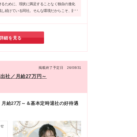
けるために、現状に満足することなく独自の進化
戦し続けている同社。そんな環境だからこそ、販
部員として得られる成長や喜びは格別でしょう。
もちろん、経験者にとっても刺激ある環境が待っ
です。
詳細を見る
掲載終了予定日 26/08/31
出社／月給27万円～
！月給27万～＆基本定時退社の好待遇
かせ
る