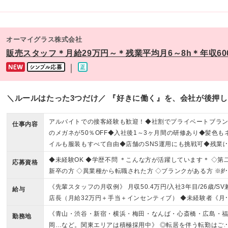
オーマイグラス株式会社
販売スタッフ＊月給29万円～＊残業平均月6～8h＊年収6
｜
＼ルールはたった3つだけ／ 『好きに働く』を、会社が後押
アルバイトでの接客経験も歓迎！◆社割でプライベートブラ
仕事内容
のメガネが50％OFF◆入社後1～3ヶ月間の研修あり◆髪色も
イルも服装もすべて自由◆店舗のSNS運用にも挑戦可◆残業
ぼなし
◆未経験OK ◆学歴不問 ＊こんな方が活躍しています＊ ◇第
応募資格
新卒の方 ◇異業種から転職された方 ◇ブランクがある方 ※約
数が女性です ＼こんな方も歓迎しております／ ★マネジメン
《先輩スタッフの月収例》 月収50.4万円/入社3年目/26歳/SV
給与
に挑戦したい方 ★早くキャリアアップしたい方 ★人と話すこ
店長（月給32万円＋手当＋インセンティブ） ◆未経験者《月
が好きな方 ★ファッションやお洒落が好きな方 ★トレンドに
30万円スタートも可能！》 →月給24万5000円～30万円＋イ
《青山・渋谷・新宿・横浜・梅田・なんば・心斎橋・広島・
感な方 ★SNSでの発信に興味がある方
勤務地
センティブ＋各種手当 ※店長候補として採用された場合 →月
岡…など。関東エリアは積極採用中》 ◎転居を伴う転勤はご