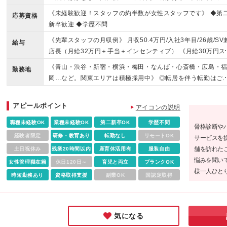
ベートブランドのメガネが50％OFF
《未経験歓迎！スタッフの約半数が女性スタッフです》 ◆第
応募資格
新卒歓迎 ◆学歴不問
《先輩スタッフの月収例》 月収50.4万円/入社3年目/26歳/SV
給与
店長（月給32万円＋手当＋インセンティブ） 《月給30万円ス
ートも可能！》 月給24万5000円～30万円＋インセンティブ
《青山・渋谷・新宿・横浜・梅田・なんば・心斎橋・広島・
勤務地
各種手当 ◎販売スタッフのインセンティブは月平均2～3万円
岡…など。関東エリアは積極採用中》 ◎転居を伴う転勤はご
店長になると月約7万円になります！ ※店長候補として採用さ
いません ◎勤務地は希望を考慮して配属いたします 【東京都
た場合 →月給29万円～32万円＋インセンティブ＋各種手当 
オーマイグラス東京 青山店 オーマイグラス東京 渋谷公園通り
アピールポイント
ャレンジを応援するための手当が充実》 ◆インセンティブ制
アイコンの説明
オーマイグラス東京 銀座店 オーマイグラス東京 東急プラザ銀
┗販売スタッフ平均:月額26,192円、店長以上平均: 月額108,6
店 オーマイグラス東京 コレド日本橋店 オーマイグラス東京 
職種未経験OK
業種未経験OK
第二新卒OK
学歴不問
骨格診断や
1円（2024年度実績） ◆インフルエンサー手当 ┗基準を満た
宿東口店 オーマイグラス東京 エソラ池袋店 オーマイグラス東
経験者限定
研修・教育あり
転勤なし
リモートOK
サービスを
と月5万円支給 ◆バイリンガル手当 ┗基準を満たすと月1〜5
吉祥寺店 オーマイグラス東京 二子玉川店 オーマイグラス東京
舗を訪れた
土日祝休み
残業20時間以内
産育休活用有
服装自由
円支給 ◆技能手当 ┗基準を満たすと月2〜4万円支給 ※月給
六本木店 オーマイグラス東京 田町店 麻布眼鏡堂 原宿店 MAIS
悩みを聞い
女性管理職在籍
は固定残業代10時間分（16,690円～）を含みます ※固定残業
休日120日～
育児と両立
ブランクOK
N OPTICAL 代官山 MAISON OPTICAL 日比谷 【関西エリア
様一人ひと
は残業がない場合も支給し、相当時間を超過する場合は別途
時短勤務あり
資格取得支援
副業OK
国認定取得
オーマイグラス 大阪梅田蔦屋書店 オーマイグラス 大阪心斎橋
高いアイウ
いたします ※入社後3ヶ月間は試用期間となります（期間中の
オーマイグラス 大阪なんばパークス店 麻布眼鏡堂 阪急17番
るのが同社
与・待遇に差異なし）
【広島エリア】 オーマイグラス 広島店 【福岡エリア】 オー
メしたい企
イグラス 福岡天神店 オーマイグラス 天神VIORO店 ※(変更の
気になる
囲)上記を除く当社関連勤務地