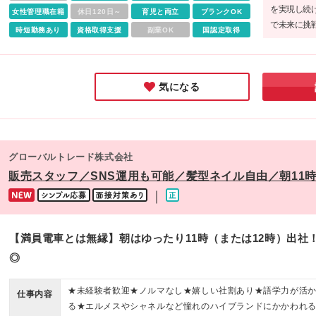
を実現し続
女性管理職在籍
休日120日～
育児と両立
ブランクOK
で未来に挑
時短勤務あり
資格取得支援
副業OK
国認定取得
売員や美容
未経験者は
ているはず
気になる
グローバルトレード株式会社
販売スタッフ／SNS運用も可能／髪型ネイル自由／朝11時
｜
【満員電車とは無縁】朝はゆったり11時（または12時）出社
◎
★未経験者歓迎★ノルマなし★嬉しい社割あり★語学力が活
仕事内容
る★エルメスやシャネルなど憧れのハイブランドにかかわれ