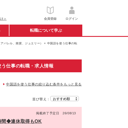
向け＞
会員登録
ログイン
る
転職について学ぶ
アパレル、雑貨、ジュエリー） × 中国語を使う仕事の転
使う仕事の転職・求人情報
中国語を使う仕事の絞り込む条件をもっと見る
並び替え：
掲載終了予定日 26/08/13
時間◆連休取得もOK