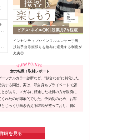
二
兼
タ
＋
インセンティブやインフルエンサー手当、
福
、
技能手当等頑張りを給与に還元する制度が
ざ
れ
充実◎
】
《チ
店
度
座
女の転職！取材レポート
6
新
パーソナルカラー診断など、“似合わせ”に特化した
す
京
提供する同社。実は、私自身もプライベートで店
万
ことがあり、メガネに精通した社員の方が親身に
に
O
てくれたのが印象的でした。予約制のため、お客
代
】
りとじっくり向き合える環境が整っており、質の
支給
店
ェアブランドを扱うため、運命の一本を提案でき
給
街
の魅力。接客業での転職を考える方に是非オスス
マ
業です◎
範
詳細を見る