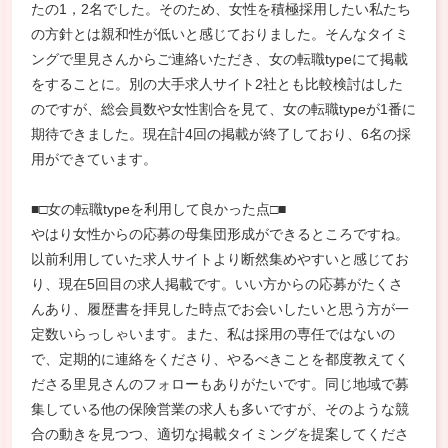
たの1，2名でした。そのため、女性を積極採用したい私たち
の方針とは親和性が低いと感じておりました。そんなタイミ
ングで里見さんからご連絡いただき、女の転職typeにて掲載
をすることに。別の大手求人サイト2社とも比較検討はした
のですが、総会員数や女性割合を見て、女の転職typeが1番に
期待できました。現在計4回の掲載が終了しており、6名の採
用ができています。
■□女の転職typeを利用して良かった点□■
やはり女性からの応募の母集団形成ができるところですね。
以前利用していた求人サイトより断然集めやすいと感じてお
り、現在5回目の求人掲載です。いい方からの応募がたくさ
んあり、履歴書を拝見した時点でお会いしたいと思う方が一
定数いらっしゃいます。また、私は採用の専任ではないの
で、定期的に連絡をくださり、やるべきことを都度教えてく
ださる里見さんのフォローもありがたいです。同じ地域で募
集している他の保険営業の求人も多いですが、そのような競
合の動きを見つつ、適切な掲載タイミングを提案してくださ