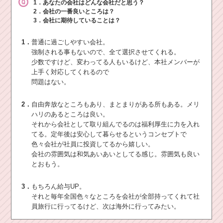
1．あなたの会社はどんな会社だと思う？
2．会社の一番良いところは？
3．会社に期待していることは？
1．
普通に過ごしやすい会社。
強制される事もないので、全て選択させてくれる。
少数ですけど、変わってる人もいるけど、本社メンバーが
上手く対応してくれるので
問題はない。
2．
自由奔放なところもあり、まとまりがある所もある。メリ
ハリのあるところは良い。
それから会社として取り組んでるのは福利厚生に力を入れ
てる。定年後は安心して暮らせるというコンセプトで
色々会社が社員に投資してるから嬉しい。
会社の雰囲気は和気あいあいとしてる感じ。雰囲気も良い
とおもう。
3．
もちろん給与UP。
それと毎年全国色々なところを会社が全部持ってくれて社
員旅行に行ってるけど、次は海外に行ってみたい。