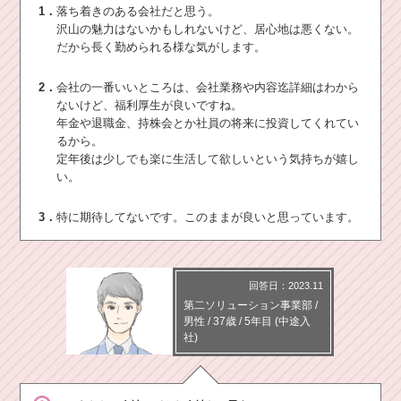
1．
落ち着きのある会社だと思う。
沢山の魅力はないかもしれないけど、居心地は悪くない。
だから長く勤められる様な気がします。
2．
会社の一番いいところは、会社業務や内容迄詳細はわから
ないけど、福利厚生が良いですね。
年金や退職金、持株会とか社員の将来に投資してくれてい
るから。
定年後は少しでも楽に生活して欲しいという気持ちが嬉し
い。
3．
特に期待してないです。このままが良いと思っています。
回答日：2023.11
第二ソリューション事業部
/
男性 /
37歳
/
5年目
(中途入
社)