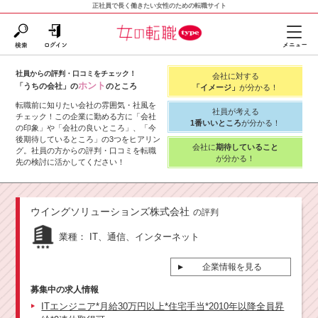
正社員で長く働きたい女性のための転職サイト
社員からの評判・口コミをチェック！
会社に対する
ホント
「うちの会社」の
のところ
「イメージ」
が分かる！
転職前に知りたい会社の雰囲気・社風を
社員が考える
チェック！この企業に勤める方に「会社
1番いいところ
が分かる！
の印象」や「会社の良いところ」、「今
後期待しているところ」の3つをヒアリン
会社に
期待していること
グ。社員の方からの評判・口コミを転職
が分かる！
先の検討に活かしてください！
ウイングソリューションズ株式会社
の評判
業種：
IT、通信、インターネット
企業情報を見る
募集中の求人情報
ITエンジニア*月給30万円以上*住宅手当*2010年以降全員昇