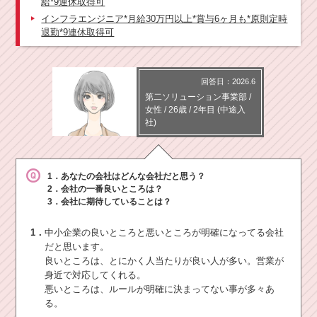
給*9連休取得可
インフラエンジニア*月給30万円以上*賞与6ヶ月も*原則定時
退勤*9連休取得可
回答日：2026.6
第二ソリューション事業部
/
女性 /
26歳
/
2年目
(中途入
社)
1．あなたの会社はどんな会社だと思う？
2．会社の一番良いところは？
3．会社に期待していることは？
1．
中小企業の良いところと悪いところが明確になってる会社
だと思います。
良いところは、とにかく人当たりが良い人が多い。営業が
身近で対応してくれる。
悪いところは、ルールが明確に決まってない事が多々あ
る。