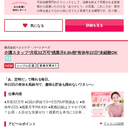
により変動
不妊治療専門のクリニックとして、治療を終えて卒業される患者
様から直接いただける「ありがとう」の言葉。これこそが、受付
の枠を超えて心から役に立てたと実感できる瞬間です。日々開か
れる勉強会や多職種連携を通じて、未経験からでも専門知識を高
め合っていける環境も同院の強み。お互いを支え合いながら、一
生モノのスキルを身につけられるチャンスです。ぜひ今回を機に
詳細を見る
気になる
新しいキャリアを始めてみませんか？
株式会社ベストケア・パートナーズ
介護スタッフ*月収32万可*残業月6.8h程*有休年22日*未経験OK
「あ、定時だ」で帰れる毎日。
年22日の有休＆高給与で、趣味も貯金も諦めないワタシへ♪
仕事内容
●月収32万可 ●1回の昇給で3〜5万円UP実績あり ●有
休年22日 ●残業月平均6.81h ●業務記録はスマホでOK
＊お局・人任せな先輩ゼロ！残業代も本当に1分単位
で全額支給中！
＊採用HPに先輩インタビューも掲載中！
アピールポイント
アイコンの説明