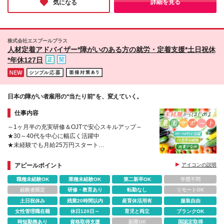
詳細を見る
気になる
に寄り添うお仕事を始めてみませんか。
大日 ■兵庫県 三宮、西宮 (変更の範囲)上記を除く当社
関連勤務地
株式会社エスプールプラス
人材定着アドバイザー*障がいのある方の就労・定着支援*土日祝休
*年休127日
日本の障がい者雇用の“当たり前”を、変えていく。
仕事内容
～1ヶ月半の充実研修＆OJTで安心スキルアップ～
★30～40代を中心に幅広く活躍中
★未経験でも月給25万円スタート
★年休127日＆9日以上の長期連休あり
★お母さん社員も活躍中（「えるぼし」三つ星認定）
アピールポイント
アイコンの説明
職種未経験OK
業種未経験OK
第二新卒OK
学歴不問
経験者限定
研修・教育あり
転勤なし
リモートOK
土日祝休み
残業20時間以内
産育休活用有
服装自由
女性管理職在籍
休日120日～
育児と両立
ブランクOK
時短勤務あり
資格取得支援
副業OK
国認定取得