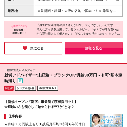
児童指導員任用資格 □社会福祉士 □精神保健福祉士
-------- 【児童指導員】 月給27.7万円～38万7千円（一
律支給の手当含む） ※固定残業代20時間分（3万円
勤務地
≪首都圏・静岡・大阪の各地で募集中！≫ 希望を考
～）を含みます。超過分は別途支給 【児童発達支援
慮して勤務地を決定します！希望エリアへの配属率
管理責任者】 月給33万2千円～43万7千円（一律支給
100％ 【幼児教室】 ■千葉（松戸市、浦安市、市川
の手当含む） ※固定残業代20時間分(3万8千円～)を含
「身近に発達障害のお子さんがいて、支えになりたいんです」…
市、柏市、船橋市、千葉市、流山市） ■埼玉（所沢
そんな方も多数活躍しているウェルビー。「子育てが落ち着いた
みます。超過分は別途支給 ※能力・経験により決定 ※
市、志木市、川口市、川越市、さいたま市、越谷市、
から正社員として働きたい」「PCスキルを活かしたい」という理
試用期間3ヶ月～6ヵ月 その間の給与は月給月給27
春日部市、八潮市） ■神奈川（横浜市、相模原市、藤
由で入社した方もいるとのこと。
万7千円～＋各種手当 試用期間終了後、経験・能力に
沢市、川崎市） ■東京（立川市、板橋区） ■静岡（静
そんな同社は福利厚生や制度面も常にブラッシュアップし、チャ
より給与額を決定 ※試用期間中の差額分は初回の賞与
岡市） ■大阪（高槻市、大阪市中央区、大阪市都島
ットツールや研修ツール導入なども積極的に行っています。安定
詳細を見る
気になる
に支給（条件あり） ＜報酬水準の引上げを目的に賞
基盤のもと、長く働きたい人にオススメです♪
区、大阪市福島区） 【小中高校生向け教室】 ■埼玉
与改定を実施！＞ ■年平均引き上げ率：約4％ ■年平
（川越市、川口市、さいたま市、志木市） ■千葉（松
均引き上げ額：約15万円 ■実施時期：2023年6月度賞
戸市） 【幼児教室／小中高校生向け教室】 ■埼玉（さ
与より
いたま市、川口市、ふじみ野市、朝霞市、川越市） ■
一般財団法人メルディア
千葉（船橋市、市川市、浦安市、流山市） ■神奈川
就労アドバイザー*未経験・ブランクOK*月給30万円～も可*基本定
（厚木市、大和市、茅ケ崎市） ■大阪（大阪市） (変
時帰り
更の範囲)上記を除く当社関連勤務地
【新規オープン『新宿』事業所で積極採用中！】
未経験の方も安心して始められる“ワケ"とは？
仕事内容
★月給30万円以上も可★残業月平均2時間★年間休日