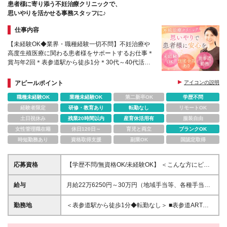
／月） ■職能手当（2万7000円～8万2000円／月）
患者様に寄り添う不妊治療クリニックで、
稲毛駅前教室 └千葉県千葉市稲毛区小仲台6-16-6
思いやりを活かせる事務スタッフに♪
(変更の範囲)上記を除く当社関連勤務地
仕事内容
【未経験OK◆業界・職種経験一切不問】不妊治療や
高度生殖医療に関わる患者様をサポートするお仕事＊
賞与年2回＊表参道駅から徒歩1分＊30代～40代活躍
中の職場＊転勤なし
アピールポイント
アイコンの説明
職種未経験OK
業種未経験OK
第二新卒OK
学歴不問
経験者限定
研修・教育あり
転勤なし
リモートOK
土日祝休み
残業20時間以内
産育休活用有
服装自由
女性管理職在籍
休日120日～
育児と両立
ブランクOK
時短勤務あり
資格取得支援
副業OK
国認定取得
応募資格
【学歴不問/無資格OK/未経験OK】 ＜こんな方にピッ
タリ＞ ＊人の気持ちに寄り添いながら対応できる方
＊入力やチェックなど、丁寧に進めるのが得意な方
給与
月給22万6250円～30万円（地域手当等、各種手当含
＊新しいことも貪欲に吸収・チャレンジできる方
む）＋賞与年2回 ※経験・スキルを考慮し決定します
※残業代別途支給 ※試用期間3ヶ月（条件変更なし）
勤務地
＜表参道駅から徒歩1分◆転勤なし＞ ■表参道ARTク
※通勤手当あり：上限50,000円/月 ※賞与あり：年2回
リニック ┗東京都港区北青山3-11-7 AOビル2F・11F
（2026年支給見込み：3.5ヶ月分）／業績・人事評価
※(変更の範囲)上記を除く当社関連勤務地