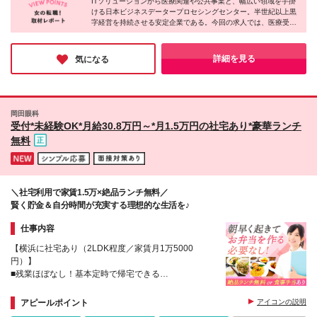
※社内規程あり
ITソリューションから医療関連や公共事業と、幅広い領域を手掛
ける日本ビジネスデータープロセシングセンター。半世紀以上黒
字経営を持続させる安定企業である。今回の求人では、医療受付
事務職、医師事務作業補助を募集。未経験から医療貢献に挑戦で
きる魅力がある。また同社では女性の活躍を支援する企業として
「くるみんマーク」を取得。女性管理職も多数登用しており、長
詳細を見る
気になる
く活躍していける土壌ができている。
岡田眼科
受付*未経験OK*月給30.8万円～*月1.5万円の社宅あり*豪華ランチ
無料
＼社宅利用で家賃1.5万×絶品ランチ無料／
賢く貯金＆自分時間が充実する理想的な生活を♪
仕事内容
【横浜に社宅あり（2LDK程度／家賃月1万5000
円）】
■残業ほぼなし！基本定時で帰宅できる
■元一流シェフの豪華ランチ実質無料
アピールポイント
アイコンの説明