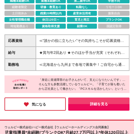
職種未経験OK
業種未経験OK
第二新卒OK
学歴不問
経験者限定
研修・教育あり
転勤なし
リモートOK
土日祝休み
残業20時間以内
産育休活用有
服装自由
女性管理職在籍
休日120日～
育児と両立
ブランクOK
時短勤務あり
資格取得支援
副業OK
国認定取得
応募資格
≪“誰かの役に立ちたい”その気持ちこそが応募資格で
す！≫ ◆未経験歓迎 ◆特別な経験やスキルは必要あ
りません ◆学歴不問 ◆20代～50代が多数活躍中 ＜こ
給与
★賞与年2回あり ★そのほか手当が充実（それぞれ規
んな方歓迎＞ ・障がいをお持ちの方の支援にじっく
定あり） ┗住宅手当・家族手当 ┗資格手当(月3千円
り向き合いたい方 ・誰もが働ける未来になるよう、
～1万円 ┗ベースアップ加算手当(月1万2千円/報酬改
勤務地
≪北海道から九州まで各地で募集中！ご自宅から通え
貢献したい方
定による手当) ----------------- 【支援員】 月給25万2千
る場所への配属となります≫ ※自動車通勤OK(規定有)
円～(一律支給手当含む)+賞与2回 ※固定残業代(20時
≪配属エリアはコチラ≫ ■北海道/札幌 ■福島県/郡山 ■
間分/約3万～4万円)を含む。超過分は別途支給します
「身近に発達障害のお子さんがいて、支えになりたいんです」…
群馬県/高崎 ■埼玉県/さいたま・大宮・川越・西川
そんな方も多数活躍しているウェルビー。「子育てが落ち着いた
※能力・経験により決定します 【サービス管理責任
口・所沢・航空公園・春日部・草加・新越谷・朝霞台
から正社員として働きたい」「PCスキルを活かしたい」という理
者】 月給30万7千円～41万2千円(一律支給手当含
■千葉県/千葉・西船橋・松戸・浦安 ■東京都/秋葉原・
由で入社した方もいるとのこと。
む)+賞与2回 ※固定残業代(20時間分/約4万～5万円)を
錦糸町・蒲田・渋谷・荻窪・池袋・北千住・八王子・
そんな同社は福利厚生や制度面も常にブラッシュアップし、チャ
含む。超過分は別途支給します ※経験や能力を考慮し
三鷹・府中・町田 ■神奈川県/横浜・新横浜・桜木町・
ットツールや研修ツール導入なども積極的に行っています。安定
詳細を見る
気になる
て決定します ※試用期間3～6ヶ月。その間の給与は
基盤のもと、長く働きたい人にオススメです♪
戸塚・上大岡・溝の口・横須賀・藤沢・本厚木・平塚
月給25万2千円＋資格手当 ※試用期間中の差額分は初
■新潟県/新潟 ■富山県/富山 ■石川県/金沢 ■長野県/長
回賞与に支給(条件有)
野・松本 ■静岡県/浜松・静岡 ■愛知県/名古屋、岡崎 ■
岐阜県/岐阜 ■滋賀県/大津 ■奈良県/奈良 ■大阪府/大阪
ウェルビー株式会社/ハビー株式会社【ウェルビーホールディングス合同募集】
■京都府/京都 ■兵庫県/姫路・神戸・尼崎・西宮 ■和歌
児童指導員*未経験/ブランクOK*月給27.7万円以上*年休120日以上