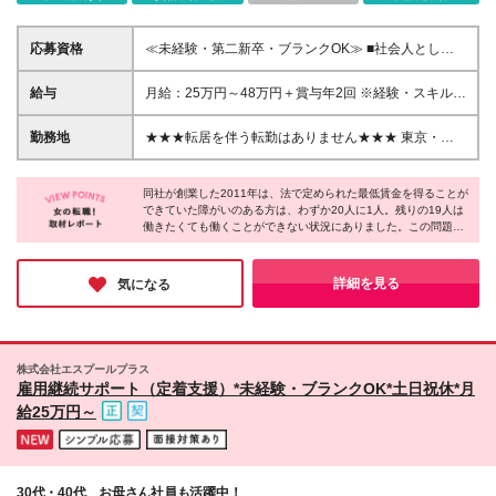
応募資格
≪未経験・第二新卒・ブランクOK≫ ■社会人として
の何らかの職務経験をお持ちの方 ■専門卒以上 ＜以下
のような方を歓迎します＞ ■「1人でも多くの障がい
給与
月給：25万円～48万円＋賞与年2回 ※経験・スキルを
者雇用を創出し、社会に貢献する」という当社理念に
考慮して決定します。 ※試用期間3カ月あり（期間中
共感いただける方 ■「困っている人の力になりたい」
の給与・福利厚生に差異はありません） ※残業代は別
勤務地
★★★転居を伴う転勤はありません★★★ 東京・神
という想いがある方 ■指示待ちではなく積極的に行動
途全額支給いたします ※選考の中で希望を考慮し、雇
奈川・埼玉・千葉・愛知・大阪の自社農園にて勤務い
できる方
用形態を決定します。勤務時間や給与（月給・賞与）
ただきます。 ※配属先は現住所やご希望などを考慮し
などの待遇に差異はありません（契約社員：正社員登
同社が創業した2011年は、法で定められた最低賃金を得ることが
て決定します ※マイカー通勤OK（勤務地により異な
できていた障がいのある方は、わずか20人に1人。残りの19人は
用あり） 【契約社員のみ】 ※契約の更新 有（業務
ります） (変更の範囲)上記を除く当社関連勤務地
働きたくても働くことができない状況にありました。この問題を
習熟度・勤務実績等により判断／6カ月ごとに更新）
解決すべく誕生したのが『わーくはぴねす農園』なのだそうで
※更新上限 有（通算契約期間上限5年）
す。お話を伺う中で、その企業理念や取り組みに心打たれまし
た。「誰かの役に立つのが嬉しい」「家族や友人に誇れる仕事が
詳細を見る
気になる
したい」そんな方にピッタリの環境ではないでしょうか。
株式会社エスプールプラス
雇用継続サポート（定着支援）*未経験・ブランクOK*土日祝休*月
給25万円～
30代・40代、お母さん社員も活躍中！