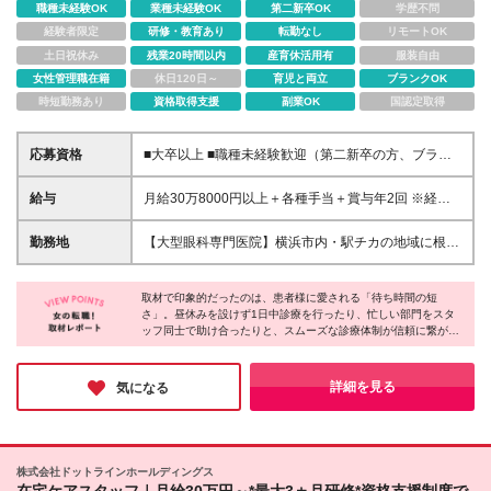
職種未経験OK
業種未経験OK
第二新卒OK
学歴不問
経験者限定
研修・教育あり
転勤なし
リモートOK
土日祝休み
残業20時間以内
産育休活用有
服装自由
女性管理職在籍
休日120日～
育児と両立
ブランクOK
時短勤務あり
資格取得支援
副業OK
国認定取得
応募資格
■大卒以上 ■職種未経験歓迎（第二新卒の方、ブラン
クがある方も歓迎！） ＼たとえばこんな方にピッタ
リ♪／ □接客や販売など、人と関わってお話しするの
給与
月給30万8000円以上＋各種手当＋賞与年2回 ※経験・
が好き □チームで助け合う温かい環境で働きたい □未
能力を考慮の上、決定します。 ※時間外手当は、別途
経験から、スキルが身につく仕事がしたい！ □仕事も
全額支給します。 ※3ヶ月間の試用期間があります。
勤務地
【大型眼科専門医院】横浜市内・駅チカの地域に根差
プライベートも、貯金も…自分らしい毎日を妥協した
その間も給与・待遇に変わりはありません。
したクリニック勤務♪ ■本院（岡田眼科） 横浜市港南
くない
区港南台5-5-22 ■分院（横浜西口眼科） 横浜市神奈
取材で印象的だったのは、患者様に愛される「待ち時間の短
川区鶴屋町2-23-2 TSプラザビル6F ※入社時の配属先
さ」。昼休みを設けず1日中診療を行ったり、忙しい部門をスタ
は、内定を出す段階でお伝えいたします ※転居を伴う
ッフ同士で助け合ったりと、スムーズな診療体制が信頼に繋がっ
転勤はありませんが、ゆくゆくは2院内での異動が発
ているとのことです。もちろんスタッフはシフト制できっちり休
生する可能性がございます ★月1.5万円で住める社宅
憩を取れるので安心してください！多角的な事業展開で売上高47
をご用意 港南台本院のクリニックから徒歩10～15分
億円を誇る安定基盤と地域からの厚い信頼。このような環境だか
詳細を見る
気になる
らこそ、社員の方々が安心して長く働けると確信しました。
と通勤に便利な場所に、 月1万5000円で住める借り上
げ社宅（2LDK程度）をご用意しています♪ 「横浜で
家賃を抑えながら生活できる！」と社員にも好評で、
社員の約4分の1が活用中です。 ★マイカー通勤
株式会社ドットラインホールディングス
OK（駐車場あり） (変更の範囲)上記を除く当社関連