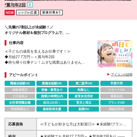
山県/和歌山市 ■愛媛県/松山 ■広島県/福山、広島市 ■
*賞与年2回
岡山県/岡山 ■鹿児島県/鹿児島 ■大分県/大分 【新規オ
ープン予定】 〈2025年4月予定〉 ■京都/京都市 ■静
岡/沼津市 ■大阪/大阪市 ■神奈川/相模原市 ■兵庫/姫路
市 ■広島/呉市 ■神奈川/川崎市 ■新潟/新潟市 <2025年5
＼先輩の7割以上が未経験！／
月予定> ■和歌山/和歌山市 ■静岡/静岡市 (変更の範囲)
オリジナル教材＆個別プログラムで、
上記を除く当社関連勤務地
子どもたちの個性を伸ばすお手伝い♪
仕事内容
≪子どもの成長を支えるお仕事です！≫
◆月給27.7万円～＋賞与年2回
◆持ち帰り仕事ナシ！ムダな残業はありません
◆産育休の取得実績多数♪長く働ける職場です
アピールポイント
アイコンの説明
職種未経験OK
業種未経験OK
第二新卒OK
学歴不問
経験者限定
研修・教育あり
転勤なし
リモートOK
土日祝休み
残業20時間以内
産育休活用有
服装自由
女性管理職在籍
休日120日～
育児と両立
ブランクOK
時短勤務あり
資格取得支援
副業OK
国認定取得
応募資格
≪子どもが好きな方は大歓迎◎≫ ★未経験/ブランク/
第二新卒OK/学歴不問 【必須条件】 下記いずれかの資
格をお持ちの方 □保育士 □幼稚園教諭 □教員免許、 □
給与
★未経験でも月給27.7万円～ ★賞与年2回あり ---------