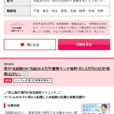
給与
月給30万円～58万5,000円＋各種手当＋インセンティ
ています！／ ＊介護・福祉業界で腰を据えて働きた
ブ ※上記は、固定残業時間（30時間分／5万6,000円
い ＊マネジメントや事業所立ち上げに挑戦してみた
以上）含む ※固定残業代は、残業がない場合も支給し
勤務地
千葉・東京・埼玉・群馬・茨城・静岡・宮城・長野に
い ＊収入アップ・働きやすさアップなどを叶えたい
超過分は別途全額支給 ※試用期間：6ヵ月 試用期間
あるいずれかの事業所 *ご自宅から近い事業所への配
＊ドットラインの考えに共感する ＊人間関係の良い
中の変更点：月給284,000円～（固定残業代として30
属となります *直行直帰可です◎ *U・Iターンも歓迎♪
職場で働きたい
時間分・5万2,000円～を含む。超過分は別途支給）
住宅手当(月2万円)・保育園無料・残業ほぼなし・年間休日120日
＜ドット365＞ ■東京都：江戸川区(小岩) ■千葉市内：
など、ライフイベントを迎えても安心して働き続けられる環境が
＜月給例＞千葉・東京・埼玉エリア ■初任者研修／実
都町、稲毛海岸 ■千葉県（千葉市以外）：市原(五
整っている同社。かなりの好待遇という印象ですが、何よりも
務者研修の資格をお持ちの方 夜勤なし：30万円～
井)、千葉ニュータウン、船橋、木更津、柏、成田 ■埼
『社員の働きやすさ』を大切にする同社の中では「こういった待
41万6,000円 夜勤あり：32万1,000円～43万8,000
玉県：三郷、朝霞 ■群馬県：高崎 ■茨城県：龍ケ崎 ■
遇はもはや普通のこと」なんだとか！そんな環境のせいか、事務
円 ■介護福祉士の資格をお持ちの方 夜勤なし：30
静岡県：静岡葵、富士 ■宮城県：仙台大和町 ■長野
所内はとても明るく、インタビューに応じてくださった社員の皆
詳細を見る
気になる
万4,000円～42万1,000円 夜勤あり：32万6,000円
さんも朗らかな方ばかりでした♪
県：松本 (変更の範囲)上記を除く当社関連勤務地
～44万3,000円 ■管理者採用の方 38万2,000円～58
万5,000円
岡田眼科
受付*未経験OK*月給30.8万円*豪華ランチ無料*月1.5万円の社宅*残
業ほぼなし
｡.:*売上高47億円の安定経営クリニック｡.:*
アパレルやホテル等から転職した未経験の先輩が多数活躍中♪
仕事内容
【残業ほぼなし！基本定時で帰宅できる働きやすい環