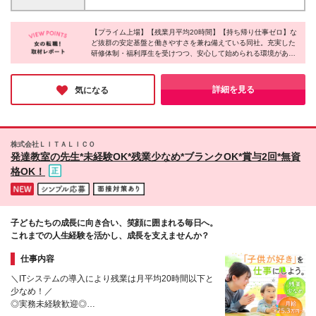
講いただきます。 研修の費用は会社が負担いたしま
袋、赤羽、中目黒 ■神奈川県 新杉田、金沢文庫、戸
す。
塚、新横浜、横浜、たまﾌﾟﾗｰｻﾞ、関内、海老名、本厚
【プライム上場】【残業月平均20時間】【持ち帰り仕事ゼロ】な
木、溝の口、川崎、武蔵小杉、相模大野、橋本、藤沢
ど抜群の安定基盤と働きやすさを兼ね備えている同社。充実した
■埼玉県 浦和、大宮、東浦和、越谷、戸田公園、志
研修体制・福利厚生を受けつつ、安心して始められる環境がある
木、川口、三郷 ■千葉県 行徳、松戸、千葉、船橋 ■愛
ことは勿論、保育士、幼稚園教諭、塾講師など様々な経歴や資格
知県 名古屋伏見、名駅 ■静岡県 静岡 ■大阪府 堺東、
を持つ先輩たちと協力しながら進められるスタイルだそうで、未
天王寺、あびこ、心斎橋、なんば日本橋、京橋、梅田
経験の方でも活躍できる環境だと感じました！同社で目の前の方
詳細を見る
気になる
に寄り添うお仕事を始めてみませんか。
■広島県 広島皆実 ※本社：東京都目黒区上目黒2-1-1
中目黒GTタワー15F/16F/20F (変更の範囲)上記を除く
当社関連勤務地
株式会社ＬＩＴＡＬＩＣＯ
発達教室の先生*未経験OK*残業少なめ*ブランクOK*賞与2回*無資
格OK！
子どもたちの成長に向き合い、笑顔に囲まれる毎日へ。
これまでの人生経験を活かし、成長を支えませんか？
仕事内容
＼ITシステムの導入により残業は月平均20時間以下と
少なめ！／
◎実務未経験歓迎◎