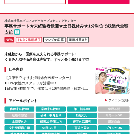
ピッタリの環境です！
株式会社日本ビジネスデータープロセシングセンター
事務サポート★未経験者歓迎★土日祝休み★1分単位で残業代全額
支給
未経験から、医療を支えられる事務サポート♪
くるみん取得＆産育休充実で、ずっと長く働けます◎
仕事内容
【兵庫県立はりま姫路総合医療センター】
100％女性のスタッフが活躍中！
1日実働7時間半で、残業は月10時間未満（残業代は
100％支給）
未経験から医療貢献できるレアな職場です。
アピールポイント
アイコンの説明
職種未経験OK
業種未経験OK
第二新卒OK
学歴不問
経験者限定
研修・教育あり
転勤なし
リモートOK
土日祝休み
残業20時間以内
産育休活用有
服装自由
女性管理職在籍
休日120日～
育児と両立
ブランクOK