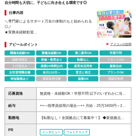
自分時間も大切に、子どもに向き合える環境です◎
仕事内容
＼専門家によるサポート万全の体制のもと始められる
◎／
★実務未経験歓迎
★ITシステムの導入で残業少なめ
★女性リーダーも活躍中！
アピールポイント
アイコンの説明
★U・Iターン歓迎！全国募集！転勤はありません
職種未経験OK
業種未経験OK
第二新卒OK
学歴不問
経験者限定
研修・教育あり
転勤なし
リモートOK
土日祝休み
残業20時間以内
産育休活用有
服装自由
女性管理職在籍
休日120日～
育児と両立
ブランクOK
時短勤務あり
資格取得支援
副業OK
国認定取得
応募資格
無資格・未経験OK！学歴不問 以下のいずれかに当て
はまる方 ■児童発達支援管理責任者 ■小・中・高教員
免許、保育士、幼稚園教諭、社会福祉士、精神保健福
給与
++—指導員採用の場合—++ 月給：25万3400円～26
祉士、臨床心理士、公認 心理師、理学療法士、言語
万8400円 ※固定残業代（20時間分／3万3400円～3万
聴覚士、作業療法士の資格をお持ちの方 ■教育・社
6000円）を含む。超過分は別途支給。 ※経験を考慮
勤務地
【転勤なし！全国拠点にて募集中！】 ◆新規拠点も
会・心理・福祉系の学部・学科を卒業した方 ■児童福
の上、当社規定により優遇します。 ※試用期間は3か
全国各地で随時OPEN予定 ◆駅から徒歩5～10分の教
祉サービスで2年以上経験のある方 ※資格をお持ちで
月・条件変更なし
室です ■東京都 門前仲町、高田馬場、荻窪、自由が
PR
ない方は、 強度行動障害初任者研修（基礎）をご受
インタビュー
フォトクリップ
丘、三軒茶屋、お茶の水、蒲田、東銀座、八王子、池