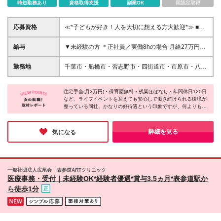
時短勤務あり
資格取得支援
副業OK
国認定取得
応募資格
≪*子どもが好き！人を大切に想える方大歓迎*≫ ■未
経験歓迎 ■学歴不問／資格不要 ■職種・業種未経験歓
迎 ＼こんな方はお待ちしています！／ ・家庭やプラ
給与
▼未経験の方 ＊正社員／実働8hの場合 月給27万円～
イベートの時間も大切にしたい方 ・チームでなにか
31万円＋諸手当 ※上記は、固定残業時間（30時間分
に取り組むことが好きな方 ・子供が好きで、成長を
／5万円～）含む ※固定残業代は残業がない場合も支
勤務地
千葉市・船橋市・習志野市・四街道市・市原市・八千
サポートしたい方 ・身体を動かすことが好きな方 ・
給し、超過分は別途全額支給する ※試用期間:月給
代市・鎌ケ谷市・佐倉市・松戸市の各教室 ＊転居を
前向きなコミュニケーションが得意な方
255,000円～(固定残業30時間分・4.7万円～) ＊正社
伴う転勤なし！ ＊勤務地はご希望を考慮します♪ ＊
員×時短勤務／実働6hの場合 月給18万2000円～20万
住宅手当(月2万円)・保育園無料・残業ほぼなし・年間休日120日
U・Iターンも歓迎♪ ＊マイカー通勤OK！駐車場を完備
など、ライフイベントを迎えても安心して働き続けられる環境が
9,500円＋諸手当 ※上記は、固定残業時間（10時間分
【配属先】 ■千葉市中央区 └千葉中央、浜野、蘇我、
整っている同社。かなりの好待遇という印象ですが、何よりも
／1.7万円～）含む ※固定残業代は残業がない場合も
新千葉、都町、西千葉 ■千葉市若葉区 └小倉台、都
『社員の働きやすさ』を大切にする同社の中では「こういった待
支給し、超過分は別途全額支給する ▼児童発達支援
賀、千城台 ■千葉市稲毛区 └長沼原、小仲台 ■千葉市
遇はもはや普通のこと」なんだとか！そんな環境のせいか、事務
管理責任者採用の場合 月給35万円～50万＋諸手当 ※
花見川区 └花見川、新検見川、幕張 ■千葉市美浜区 └
所内はとても明るく、インタビューに応じてくださった社員の皆
詳細を見る
気になる
上記は、固定残業時間（30時間分／6.4万円～）含む
さんも朗らかな方ばかりでした♪
幸町、高浜、真砂 ■千葉市緑区 └あすみが丘、おゆみ
※固定残業代は残業がない場合も支給し、超過分は別
野 ■習志野市 └鷺沼、津田沼 ■四街道市 └四街道 ■船
途全額支給する ※試用期間:月給336,000円～(固定残
橋市 └船橋浜町、船橋習志野、東船橋、船橋法典、高
業30時間分・6.2万円～) ▼教室長or教室長候補の場合
根木戸、三咲 ■市原市 └市原八幡 ■八千代市 └勝田台
一般社団法人広尾会 表参道ARTクリニック
月給35.7万円～45万円＋諸手当 ※上記は、固定残業
■鎌ケ谷市 └富岡 ■佐倉市 └栄町、上志津 ■松戸市 └
医療事務・受付｜未経験OK*経験者優遇*賞与3.5ヵ月*表参道駅か
時間（45時間分／9万円～）含む ※固定残業代は残業
新松戸 ＜2026年9月新規OPEN施設＞ ※オープニ
ら徒歩1分
がない場合も支給し、超過分は別途全額支給する ※試
ングスタッフ募集中 ・新松戸教室 └千葉県松戸市
用期間:月給341,000円～(固定残業45時間分・8.6万円
新松戸3-40 ・志津教室 └千葉県佐倉市上志津1673-
～) 【他手当】 ■住宅手当(月2万円) ■交通費支給（上
91 ・三咲教室 └千葉県船橋市三咲2-11-54 ・京成
限3万円／月まで） ■役職手当（1万5000円～20万円
津田沼駅前教室 └千葉県習志野市津田沼4-10-33 ・