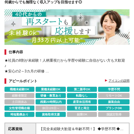
何歳からでも無理なく収入アップを目指せます◎
仕事内容
★社員の8割が未経験！人柄重視だから学歴や経験に自信がない方も大歓迎
♪
★安心の2～3カ月の研修
★手に職付けて長く働ける環境です♪
アピールポイント
アイコンの説明
★国家資格も取得できる無料サポートあり！
★服装･髪型･髪色自由
職種未経験OK
業種未経験OK
第二新卒OK
学歴不問
経験者限定
研修・教育あり
転勤なし
リモートOK
土日祝休み
残業20時間以内
産育休活用有
服装自由
女性管理職在籍
休日120日～
育児と両立
ブランクOK
時短勤務あり
資格取得支援
副業OK
国認定取得
応募資格
【完全未経験大歓迎＆年齢不問！】 ◆学歴不問 ◆第