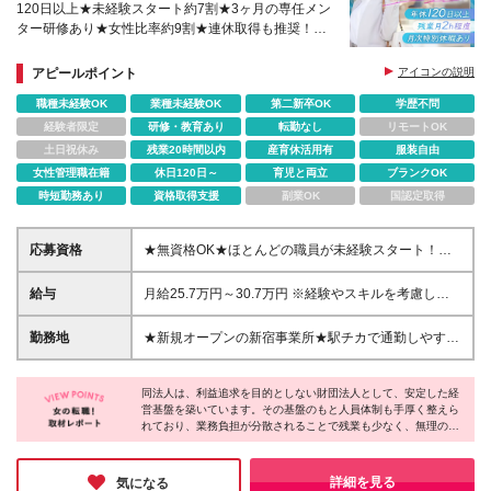
120日以上★未経験スタート約7割★3ヶ月の専任メン
ター研修あり★女性比率約9割★連休取得も推奨！★
入社後半年間の定着率100%
アピールポイント
アイコンの説明
職種未経験OK
業種未経験OK
第二新卒OK
学歴不問
経験者限定
研修・教育あり
転勤なし
リモートOK
土日祝休み
残業20時間以内
産育休活用有
服装自由
女性管理職在籍
休日120日～
育児と両立
ブランクOK
時短勤務あり
資格取得支援
副業OK
国認定取得
応募資格
★無資格OK★ほとんどの職員が未経験スタート！★
第二新卒・ブランクOK★30代・40代活躍中 ◆未経験
OK ◆学歴不問 ＼こんな方にピッタリです!／ ◎人の
給与
月給25.7万円～30.7万円 ※経験やスキルを考慮し、決
役に立ちたい、人に寄り添う仕事がしたい方 ◎仕事
定いたします ※上記金額は、固定残業代（32,107
とプライベートのメリハリをつけて働きたい方 ◎チ
円〜39,690円/20時間分）を含みます。超過分は別途
勤務地
★新規オープンの新宿事業所★駅チカで通勤しやすい
ームで協力しながら、安心できる環境づくりに貢献し
全額支給いたします ※試用期間3カ月あり（期間中の
【新宿事業所｜メルディアトータルサポート新宿】東
たい方
給与待遇に差異はありません） ✼••┈••手当や待遇が充
京都新宿区北新宿1丁目13-19 弘林ビル3F 新しくオー
実••┈┈••✼ ★役職手当1万円～5万円/月 ★調整手当1
同法人は、利益追求を目的としない財団法人として、安定した経
プンする事業所での勤務となります！ 複数路線があ
営基盤を築いています。その基盤のもと人員体制も手厚く整えら
万円～5万円/月 ★昇給:年1回（1千円～2万円/月） ★
るため通勤しやすく、仕事終わりにショッピングなど
れており、業務負担が分散されることで残業も少なく、無理のな
賞与:年1回（1.8ヶ月分）
も楽しめます*･ﾟ✽ ※(変更の範囲)上記を除く当社関連
い働き方を実現！利用者様への支援に集中できる環境であると同
勤務地
時に、職員にとっても安心して長く働き続けられる職場だと感じ
ました。安定と働きやすさの両立、どちらも妥協したくない方に
詳細を見る
気になる