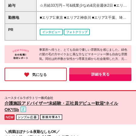
用 先輩の80％は未経験からスタートしています！ 学
給与
☆月給33万円～可&残業少なめ&完全週休2日 ■エリア
歴や経歴に自信がない、という方も大歓迎です。
1:月給33万円～45万円 ■エリア2:月給32万円～45万円
【一部エリアは日勤のみの勤務も可能！】 日勤のみ
■エリア3:月給31万円～45万円 ■エリア4,5:月給30万
勤務地
■エリア1:東京 ■エリア2:神奈川 ■エリア3:千葉、埼
勤務の給与額は以下です。 募集エリアにより給与が
円～41万円 ■エリア6:月給28万円～45万円 ※エリア
玉、愛知、大阪、兵庫 ■エリア4:滋賀、京都、広島、
異なりますので、詳細は応募時にご確認ください。
により給与が異なります。詳細は応募時や勤務地別詳
福岡 ■エリア5:北海道、宮城、福島、茨城、栃木、群
PR
東京:月給29万円～30万円 神奈川:月給27万円～28万
インタビュー
フォトクリップ
細欄をご確認下さい。 ※試用期間2カ月(同条件) ※残
馬、新潟、富山、山梨、長野、岐阜、静岡、三重、奈
円 埼玉、千葉、大阪、愛知:月給27万円～28万円 滋
業代全額支給 ＜各種手当＞ ■資格手当:最大3万3000
良、和歌山、岡山、山口、香川、徳島、長崎 ■エリア
賀、京都:月給26万円～27万円 北海道、北関東、甲信
円 ■職務手当:5.5万～8.5万円 ■業績手当:1.8万円 ■居
6:青森、岩手、秋田、山形、愛媛、高知、佐賀、熊
越、静岡、岐阜、岡山:月給25万円～26万円 山形:月給
住支援特別手当:月2万円(東京・神奈川一部) ■夜勤手
事業所へ伺うと、とても自由で優しい雰囲気を感じました。緑色
本、大分、宮崎、鹿児島、沖縄 ★転勤を伴う異動な
24万円～25万円
の髪の毛の方やイケおじ風な方などマネージャー陣も自由な雰囲
当:1回5千円(※月16回で8万) ・初期費用会社負担等の
し ★基本的に直行直帰です。 ★希望によって配属を
気。同社は約半数が女性かつ専業主婦から社会復帰した方、元フ
移住支援、UIターン転勤希望者への1年間支援あり 全
決定致します。 ★上京・UIターン移住支援あり 神奈
リーターなど20～60代まで幅広い年代の方が活躍しています。一
国で5600名超の8割が未経験から収入UP！ 秘密は
川、山梨、三重、滋賀は無料の社員寮もあり！ ★特
人ひとり働き方を柔軟に調整したり、本人の適性や頑張りで昇
【IT×介護】と【重度訪問の専門ケア】への特化で
に沖縄・宮崎・香川では積極採用中！ ★オープニン
給・昇格を目指せる体制を整えたりと、長く働ける制度が充実！
詳細を見る
気になる
す。 ITでムダを徹底削減し社員へ還元しています。
未経験から理想のキャリアを叶えられるのが魅力です♪
グスタッフ募集もあり！ 詳細勤務地は、応募・選考
欄の関連リンクにある 【勤務地詳細はコチラ！】を
クリックしてください！ ※データが重いため、開いた
ままお待ちください (変更の範囲)上記を除く当社関連
ユースタイルラボラトリー株式会社
勤務地
介護施設アドバイザー*未経験・正社員デビュー歓迎*ネイル
OK*/Sb
＼残業ほぼナシ＆夜勤なしもOK／