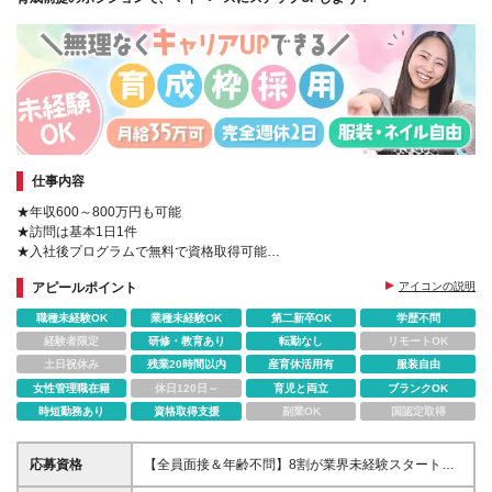
仕事内容
★年収600～800万円も可能
★訪問は基本1日1件
★入社後プログラムで無料で資格取得可能
★社員の約70％が女性
アピールポイント
アイコンの説明
★20代～50代活躍中！
☆服装･髪型･髪色自由
職種未経験OK
業種未経験OK
第二新卒OK
学歴不問
☆ネイルOK(当社規定による)
経験者限定
研修・教育あり
転勤なし
リモートOK
土日祝休み
残業20時間以内
産育休活用有
服装自由
女性管理職在籍
休日120日～
育児と両立
ブランクOK
時短勤務あり
資格取得支援
副業OK
国認定取得
応募資格
【全員面接＆年齢不問】8割が業界未経験スタートで
す！ ◆未経験・第二新卒・ブランクOK ◆学歴不問 ※