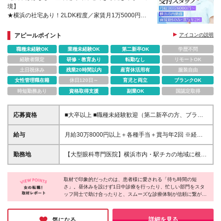
境】
★横浜の社宅あり！2LDK程度／家賃月1万5000円
★元一流シェフの豪華ランチが実質無料
アピールポイント
アイコンの説明
職種未経験OK
業種未経験OK
第二新卒OK
学歴不問
経験者限定
研修・教育あり
転勤なし
リモートOK
土日祝休み
残業20時間以内
産育休活用有
服装自由
女性管理職在籍
休日120日～
育児と両立
ブランクOK
時短勤務あり
資格取得支援
副業OK
国認定取得
応募資格
■大卒以上 ■職種未経験歓迎（第二新卒の方、ブラン
クがある方も歓迎！） ＼たとえばこんな方にピッタ
リ♪／ □接客経験や明るい人柄を活かして人と関わる
給与
月給30万8000円以上＋各種手当＋賞与年2回 ※経験・
仕事がしたい♪ □チームで協力し合える温かい環境が
能力を考慮の上、決定します。 ※時間外手当は、別途
好き◎ □未経験から、地域に根差した安定の医療機関
全額支給します。 ※3ヶ月間の試用期間があります。
勤務地
【大型眼科専門医院】横浜市内・駅チカの地域に根差
でデビューしたい！ □社宅や無料ランチなど、生活基
その間も給与・待遇に変わりはありません。
したクリニック勤務♪ ■本院（岡田眼科） 横浜市港南
盤を整えながら自分らしく働きたい
区港南台5-5-22 ■分院（横浜西口眼科） 横浜市神奈
取材で印象的だったのは、患者様に愛される「待ち時間の短
川区鶴屋町2-23-2 TSプラザビル6F ※入社時の配属先
さ」。昼休みを設けず1日中診療を行ったり、忙しい部門をスタ
は、内定を出す段階でお伝えいたします ※転居を伴う
ッフ同士で助け合ったりと、スムーズな診療体制が信頼に繋がっ
転勤はありませんが、ゆくゆくは2院内での異動が発
ているとのことです。もちろんスタッフはシフト制できっちり休
生する可能性がございます ★月1.5万円で住める社宅
憩を取れるので安心してください！多角的な事業展開で売上高47
をご用意 港南台本院のクリニックから徒歩10～15分
億円を誇る安定基盤と地域からの厚い信頼。このような環境だか
詳細を見る
気になる