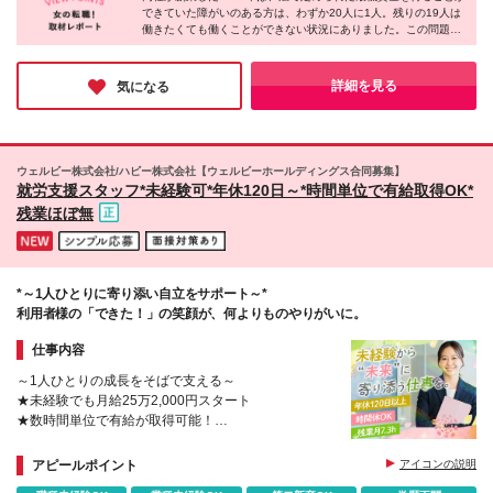
できていた障がいのある方は、わずか20人に1人。残りの19人は
用あり） 【契約社員のみ】 ※契約の更新 有（業務
ります） (変更の範囲)上記を除く当社関連勤務地
働きたくても働くことができない状況にありました。この問題を
習熟度・勤務実績等により判断／6カ月ごとに更新）
解決すべく誕生したのが『わーくはぴねす農園』なのだそうで
※更新上限 有（通算契約期間上限5年）
す。お話を伺う中で、その企業理念や取り組みに心打たれまし
た。「誰かの役に立つのが嬉しい」「家族や友人に誇れる仕事が
詳細を見る
気になる
したい」そんな方にピッタリの環境ではないでしょうか。
ウェルビー株式会社/ハビー株式会社【ウェルビーホールディングス合同募集】
就労支援スタッフ*未経験可*年休120日～*時間単位で有給取得OK*
残業ほぼ無
*～1人ひとりに寄り添い自立をサポート～*
利用者様の「できた！」の笑顔が、何よりものやりがいに。
仕事内容
～1人ひとりの成長をそばで支える～
★未経験でも月給25万2,000円スタート
★数時間単位で有給が取得可能！
★連休取得OK！プライベートも楽しめる
★社員の新しいチャレンジを応援する社風
アピールポイント
アイコンの説明