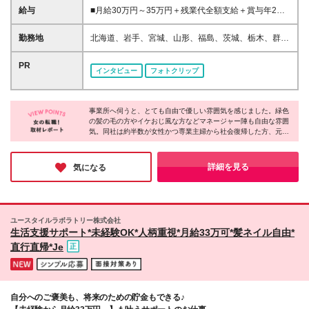
無資格OK
給与
■月給30万円～35万円＋残業代全額支給＋賞与年2回
※マネージャー経験者は35万円スタート可能な場合が
あります ※東京都・神奈川一部エリアの方は居住支援
勤務地
北海道、岩手、宮城、山形、福島、茨城、栃木、群
特別手当月2万円の対象になります ※試用期間約3か
馬、埼玉、千葉、東京、神奈川、新潟、富山、山梨、
月（同条件） ＜どうして収入アップが叶うの？＞ 全
長野、岐阜、静岡、愛知、三重、滋賀、京都、奈良、
PR
インタビュー
フォトクリップ
国で活躍中のスタッフは5600人以上。8割が介護未経
和歌山、岡山、広島、山口、香川、愛媛、福岡、佐
験からの入社ですが、 収入アップを叶えています。
賀、熊本、大分、鹿児島、沖縄 ★転勤を伴う異動な
その秘密は、【IT×介護】と【重度訪問の専門性の高
し ★基本的に直行直帰です。 ★希望によって配属を
いケア】に特化しているからです。 ITでシフト管理や
事業所へ伺うと、とても自由で優しい雰囲気を感じました。緑色
決定致します。 詳細勤務地は、応募・選考欄の関連
の髪の毛の方やイケおじ風な方などマネージャー陣も自由な雰囲
事務作業を徹底的にムダを削って、その分社員に還元
リンクにある 【勤務地詳細はコチラ！】をクリック
気。同社は約半数が女性かつ専業主婦から社会復帰した方、元フ
できており、 重度訪問介護は、社会的なニーズが非
してください！ ※データが重いため、開いたままお待
リーターなど20～60代まで幅広い年代の方が活躍しています。一
常に高く、国からも重要視されている分野。 替えの
ちください (変更の範囲)上記を除く当社関連勤務地
人ひとり働き方を柔軟に調整したり、本人の適性や頑張りで昇
きかない専門ケアを行っています。
給・昇格を目指せる体制を整えたりと、長く働ける制度が充実！
詳細を見る
気になる
未経験から理想のキャリアを叶えられるのが魅力です♪
ユースタイルラボラトリー株式会社
生活支援サポート*未経験OK*人柄重視*月給33万可*髪ネイル自由*
直行直帰*Je
自分へのご褒美も、将来のための貯金もできる♪