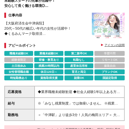
未経験スタートの先輩が活躍中！
安心して長く働ける環境◎
夕方からは自分の時間にできます♪
仕事内容
【大阪府済生会中津病院】
20代～50代の幅広い年代の女性が活躍中！
◆くるみんマーク取得済
◆健康経営優良法人2025認定
◆中途採用の9割が未経験で安心サポート♪
アピールポイント
アイコンの説明
◆産育休の取得（ほぼ100％）＆復帰実績多数
職種未経験OK
業種未経験OK
第二新卒OK
学歴不問
経験者限定
研修・教育あり
転勤なし
リモートOK
土日祝休み
残業20時間以内
産育休活用有
服装自由
女性管理職在籍
休日120日～
育児と両立
ブランクOK
時短勤務あり
資格取得支援
副業OK
国認定取得
応募資格
◆業界職種未経験歓迎 ◆社会人経験1年以上ある方
◆PCの入力作業ができる方 ★資格や免許は不要★ ※
高卒以上
給与
※「みなし残業制度」では御座いません。 ※残業代1
分単位で別途全額支給となります。 月給195,200円＋
残業代 ◆入社後2ヶ月試用期間／時給1,270円、その
勤務地
＜「中津駅」より徒歩3分！人気の梅田エリア＞ 大阪
他の待遇は変更なし ◆試用期間終了後、時給制・月
府大阪市北区芝田2丁目10－39 大阪府済生会中津病
給制の選択可 ◆資格手当あり（1,000円～30,000円）
院 ※変更の範囲：なし