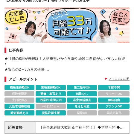
【未経験から月給33万円～】も叶うサポートのお仕事
仕事内容
★社員の8割が未経験！人柄重視だから学歴や経験に自信がない方も大歓迎
♪
★安心の2～3カ月の研修
★手に職付けて長く働ける環境です♪
アピールポイント
アイコンの説明
★国家資格も取得できる無料サポートあり！
★服装･髪型･髪色自由
職種未経験OK
業種未経験OK
第二新卒OK
学歴不問
経験者限定
研修・教育あり
転勤なし
リモートOK
土日祝休み
残業20時間以内
産育休活用有
服装自由
女性管理職在籍
休日120日～
育児と両立
ブランクOK
時短勤務あり
資格取得支援
副業OK
国認定取得
応募資格
【完全未経験大歓迎＆年齢不問！】 ◆学歴不問 ◆第
二新卒、ブランク、無資格の方歓迎 ◆人柄重視の採