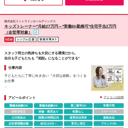
らこそ、社員の方々が安心して長く働けると確信しました。
と通勤に便利な場所に、 月1万5000円で住める借り上
げ社宅（2LDK程度）をご用意しています♪ 「横浜で
家賃を抑えながら生活できる！」と社員にも好評で、
社員の約4分の1が活用中です。 ★マイカー通勤
株式会社ドットラインホールディングス
OK（駐車場あり） (変更の範囲)上記を除く当社関連
キッズトレーナー*月給27万円～*実働6h勤務可*住宅手当2万円
勤務地
（全世帯対象）
スタッフ同士の気持ちを大切にする環境だから、
自分も子どもたちも『笑顔』になることができる*
仕事内容
子どもたちに丁寧に向き合い『大切な経験』をつくる
お仕事
＊月給27万円＋諸手当
＊週5×実働6h（週30時間）勤務OK
アピールポイント
アイコンの説明
＊最長3ヵ月の研修サポートあり
職種未経験OK
業種未経験OK
第二新卒OK
学歴不問
＊自社内保育園が無料
＊チーム体制で休暇も取りやすい！
経験者限定
研修・教育あり
転勤なし
リモートOK
土日祝休み
残業20時間以内
産育休活用有
服装自由
女性管理職在籍
休日120日～
育児と両立
ブランクOK