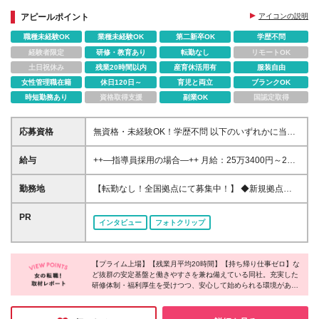
◎産休・育休の取得率100％
◎女性リーダー活躍中！
アピールポイント
アイコンの説明
職種未経験OK
業種未経験OK
第二新卒OK
学歴不問
経験者限定
研修・教育あり
転勤なし
リモートOK
土日祝休み
残業20時間以内
産育休活用有
服装自由
女性管理職在籍
休日120日～
育児と両立
ブランクOK
時短勤務あり
資格取得支援
副業OK
国認定取得
応募資格
無資格・未経験OK！学歴不問 以下のいずれかに当て
はまる方 ■児童発達支援管理責任者 ■小・中・高教員
免許、保育士、幼稚園教諭、社会福祉士、精神保健福
給与
++—指導員採用の場合—++ 月給：25万3400円～26
祉士、臨床心理士、公認 心理師、理学療法士、言語
万8400円 ※固定残業代（20時間分／3万3400円～3万
聴覚士、作業療法士の資格をお持ちの方 ■教育・社
6000円）を含む。超過分は別途支給。 ※経験を考慮
勤務地
【転勤なし！全国拠点にて募集中！】 ◆新規拠点も
会・心理・福祉系の学部・学科を卒業した方 ■児童福
の上、当社規定により優遇します。 ※試用期間は3か
全国各地で随時OPEN予定 ◆駅から徒歩5～10分の教
祉サービスで2年以上経験のある方 ※資格をお持ちで
月・条件変更なし
室です ■東京都 西日暮里、江戸川橋、西早稲田、高円
PR
ない方は、 強度行動障害初任者研修（基礎）をご受
インタビュー
フォトクリップ
寺、経堂、明大前、成城、駒沢、西武柳沢、六町 ■神
講いただきます。 研修の費用は会社が負担いたしま
奈川県 二俣川、東戸塚、綱島、大倉山、反町、ｾﾝﾀｰ
す。
南、中山、大船、茅ヶ崎、中野島、武蔵新城、高座渋
【プライム上場】【残業月平均20時間】【持ち帰り仕事ゼロ】な
谷、大和、鶴見 ■埼玉県 さいたま宮原、南越谷、春日
ど抜群の安定基盤と働きやすさを兼ね備えている同社。充実した
部、所沢、新所沢、新座、鳩ヶ谷、北朝霞、ふじみ
研修体制・福利厚生を受けつつ、安心して始められる環境がある
野、わらび ■千葉県 本八幡、幕張本郷、南船橋、八千
ことは勿論、保育士、幼稚園教諭、塾講師など様々な経歴や資格
代台、流山おおたかの森 ■大阪府 おおとり、なかも
を持つ先輩たちと協力しながら進められるスタイルだそうで、未
ず、寝屋川、此花、北加賀屋、新大阪、平野、枚方、
経験の方でも活躍できる環境だと感じました！同社で目の前の方