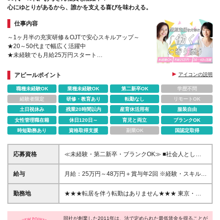
心にゆとりがあるから、誰かを支える喜びを味わえる。
仕事内容
～1ヶ月半の充実研修＆OJTで安心スキルアップ～
★20～50代まで幅広く活躍中
★未経験でも月給25万円スタート
★年休127日＆9日以上の長期連休あり
★お母さん社員も活躍中（「えるぼし」三つ星認定）
アピールポイント
アイコンの説明
職種未経験OK
業種未経験OK
第二新卒OK
学歴不問
経験者限定
研修・教育あり
転勤なし
リモートOK
土日祝休み
残業20時間以内
産育休活用有
服装自由
女性管理職在籍
休日120日～
育児と両立
ブランクOK
時短勤務あり
資格取得支援
副業OK
国認定取得
応募資格
≪未経験・第二新卒・ブランクOK≫ ■社会人として
の何らかの職務経験をお持ちの方 ■専門卒以上 ＜以下
のような方を歓迎します＞ ■「1人でも多くの障がい
給与
月給：25万円～48万円＋賞与年2回 ※経験・スキルを
者雇用を創出し、社会に貢献する」という当社理念に
考慮して決定します。 ※試用期間3カ月あり（期間中
共感いただける方 ■「困っている人の力になりたい」
の給与・福利厚生に差異はありません） ※残業代は別
勤務地
★★★転居を伴う転勤はありません★★★ 東京・神
という想いがある方 ■指示待ちではなく積極的に行動
途全額支給いたします ※選考の中で希望を考慮し、雇
奈川・埼玉・千葉・愛知・大阪の自社農園にて勤務い
できる方
用形態を決定します。勤務時間や給与（月給・賞与）
ただきます。 ※配属先は現住所やご希望などを考慮し
などの待遇に差異はありません（契約社員：正社員登
同社が創業した2011年は、法で定められた最低賃金を得ることが
て決定します ※マイカー通勤OK（勤務地により異な