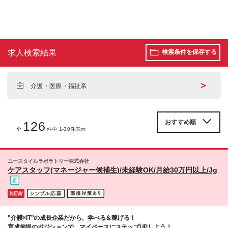
求人検索結果
検索条件を保存する
＞
介護・医療・福祉系
126
全
件中 1-30件表示
ユースタイルラボラトリー株式会社
ケアスタッフ(マネージャー候補生)/未経験OK/月給30万円以上/Jg
"介護×IT"の成長企業だから、学べる＆稼げる！
育成前提のポジションで、マイペースにステップUPしよう！