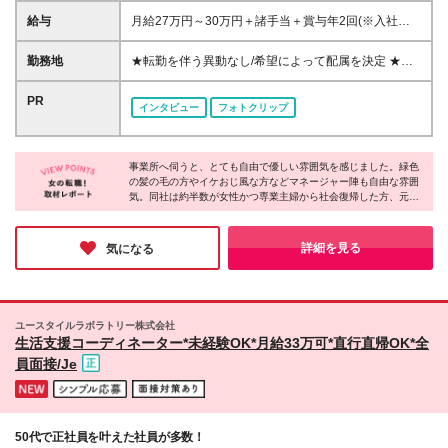
験一切不問 ◆ブランク・無資格OK ◎「意欲重視」の
給与
月給27万円～30万円＋諸手当＋賞与年2回(※入社時期
採用をしております！ ・自分の可能性を広げていき
により1回) ※エリア・資格・経験能力を最大限考慮の
たい ・自分の気づきやアイディアを活かしたい あな
うえ決定します。 ※交通費別途全額支給(上限なし) ※
勤務地
★転勤を伴う異動なし/希望によって配属を決定 ★U
たの思い描く姿をぜひ面接で聞かせてください！
夜勤手当 ・13時間以上5000円 ・13時間未満3000円
ターン・Iターン希望者も大歓迎 ★入社前・入社後ど
(8時間勤務のショート夜勤等が対象) ※残業代100％支
ちらでも移住補助があります 首都圏や地方で働い
PR
インタビュー
フォトクリップ
給 ※試用期間約3か月（同条件） ＜昇給／年1回＞ 初
てみたい人もお気軽にご相談ください ★基本的に直
年度は期末に必ず昇給します。 ※無資格者は資格取得
行直帰 ★マイカー通勤OK・駐車場あり ★東京勤務の
で大幅なランクアップを約束 次年度からは年1回人事
場合は時短勤務が可能なエリアもございます ＜全国
考課の上で随時昇給！ ＜どうして収入アップが叶う
事業所へ伺うと、とても自由で優しい雰囲気を感じました。緑色
＞ 北海道/岩手※/宮城/福島/茨城/栃木/群馬/埼玉/千葉/
の髪の毛の方やイケおじ風な方などマネージャー陣も自由な雰囲
の？＞ 全国で活躍中のスタッフは5600人以上。8割が
東京/神奈川/新潟/長野/岐阜/静岡/愛知/京都/大阪/兵庫/
気。同社は約半数が女性かつ専業主婦から社会復帰した方、元フ
介護未経験からの入社ですが、 着実に収入アップを
奈良※/和歌山/岡山※/広島/福岡/長崎※/熊本※/大分※/鹿
リーターなど20～60代まで幅広い年代の方が活躍しています。一
叶えています。 その秘密は、【IT×介護】と【ニーズ
児島※の介護関連施設 （※印のエリアは経験者のみ採
人ひとり働き方を柔軟に調整したり、本人の適性や頑張りで昇
の絶えない介護・福祉事業】に特化しているからで
用中です） ※定例会・ミーティングはリモート実施／
給・昇格を目指せる体制を整えたりと、長く働ける制度が充実！
詳細を見る
気になる
す。 ITでシフト管理や事務作業の無駄を省き、生み出
未経験から理想のキャリアを叶えられるのが魅力です♪
月1回 ※研修はオンライン、または近隣カレッジ施設
した利益をしっかり還元。 また、高齢化社会におい
にて実施の場合あり 【東京本社】 東京都中野区本町
て福祉・介護のニーズは非常に高く、国からも重要視
1-32-2 ハーモニータワー18階 ※当社の正社員とし
されている安定分野です。 社会から求められる「介
て入社し、契約施設へ出向し勤務していただきます。
ユースタイルラボラトリー株式会社
在価値の高い仕事」だからこそ、高い水準の待遇を実
※受動喫煙対策：屋内原則禁煙 ●以下の【勤務地一
生活支援コーディネーター*未経験OK*月給33万可*直行直帰OK*全
現できています。 ※以下の【勤務地別給与】はあくま
覧】はあくまでも例の一部です。勤務地の希望は面談
員面接/Je
でも例の一部です。勤務地の希望は面談時にお伝えく
時にお伝えください。 (変更の範囲)上記を除く当社関
ださい。
連勤務地
50代で正社員を叶えた社員が多数！