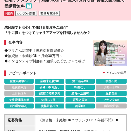
在宅ケアスタッフ｜月給30万円～*最大3ヵ月研修*資格支援制度で
勤務地
受講費無料
未経験でも安心して働ける制度をご紹介*
「手に職」をつけてキャリアアップを目指しませんか？
仕事内容
◆ママさん活躍中！無料保育園完備☆
◆無資格・未経験OK＊月給30万円～
◆インセンティブ制度有＊頑張った分だけ＋で稼げ
る！
◆全額会社負担で資格取得！
アピールポイント
アイコンの説明
◆働き方も選べる♪日勤メイン・夜勤専従もOK
職種未経験OK
業種未経験OK
第二新卒OK
学歴不問
経験者限定
研修・教育あり
転勤なし
リモートOK
土日祝休み
残業20時間以内
産育休活用有
服装自由
女性管理職在籍
休日120日～
育児と両立
ブランクOK
時短勤務あり
資格取得支援
副業OK
国認定取得
応募資格
《無資格・未経験OK＊ブランクOK＊年齢不問》 ■学
歴不問 ■社会人未経験 ※未経験の方は、資格取得支援
制度を受けることができます♪ ＼こんな方はお待ちし