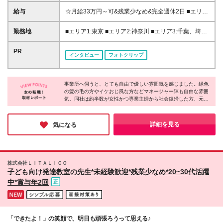
二新卒、ブランク、無資格の方歓迎 ◆人柄重視の採
用 先輩の80％は未経験からスタートしています！ 学
給与
☆月給33万円～可&残業少なめ&完全週休2日 ■エリア
歴や経歴に自信がない、という方も大歓迎です。
1:月給33万円～45万円 ■エリア2:月給32万円～45万円
【一部エリアは日勤のみの勤務も可能！】 日勤のみ
■エリア3:月給31万円～45万円 ■エリア4,5:月給30万
勤務地
■エリア1:東京 ■エリア2:神奈川 ■エリア3:千葉、埼
勤務の給与額は以下です。 募集エリアにより給与が
円～41万円 ■エリア6:月給28万円～45万円 ※エリア
玉、愛知、大阪、兵庫 ■エリア4:滋賀、京都、広島、
異なりますので、詳細は応募時にご確認ください。
により給与が異なります。詳細は応募時や勤務地別詳
福岡 ■エリア5:北海道、宮城、福島、茨城、栃木、群
PR
東京:月給29万円～30万円 神奈川:月給27万円～28万
インタビュー
フォトクリップ
細欄をご確認下さい。 ※試用期間2カ月(同条件) ※残
馬、新潟、富山、山梨、長野、岐阜、静岡、三重、奈
円 埼玉、千葉、大阪、愛知:月給27万円～28万円 滋
業代全額支給 ＜各種手当＞ ■資格手当:最大3万3000
良、和歌山、岡山、山口、香川、徳島、長崎 ■エリア
賀、京都:月給26万円～27万円 北海道、北関東、甲信
円 ■職務手当:5.5万～8.5万円 ■業績手当:1.8万円 ■居
6:青森、岩手、秋田、山形、愛媛、高知、佐賀、熊
越、静岡、岐阜、岡山:月給25万円～26万円 山形:月給
住支援特別手当:月2万円(東京・神奈川一部) ■夜勤手
事業所へ伺うと、とても自由で優しい雰囲気を感じました。緑色
本、大分、宮崎、鹿児島、沖縄 ★転勤を伴う異動な
24万円～25万円
の髪の毛の方やイケおじ風な方などマネージャー陣も自由な雰囲
当:1回5千円(※月16回で8万) ・初期費用会社負担等の
し ★基本的に直行直帰です。 ★希望によって配属を
気。同社は約半数が女性かつ専業主婦から社会復帰した方、元フ
移住支援、UIターン転勤希望者への1年間支援あり 全
決定致します。 ★上京・UIターン移住支援あり 神奈
リーターなど20～60代まで幅広い年代の方が活躍しています。一
国で5600名超の8割が未経験から収入UP！ 秘密は
川、山梨、三重、滋賀は無料の社員寮もあり！ ★特
人ひとり働き方を柔軟に調整したり、本人の適性や頑張りで昇
【IT×介護】と【重度訪問の専門ケア】への特化で
に沖縄・宮崎・香川では積極採用中！ ★オープニン
給・昇格を目指せる体制を整えたりと、長く働ける制度が充実！
詳細を見る
気になる
す。 ITでムダを徹底削減し社員へ還元しています。
未経験から理想のキャリアを叶えられるのが魅力です♪
グスタッフ募集もあり！ 詳細勤務地は、応募・選考
欄の関連リンクにある 【勤務地詳細はコチラ！】を
クリックしてください！ ※データが重いため、開いた
ままお待ちください (変更の範囲)上記を除く当社関連
株式会社ＬＩＴＡＬＩＣＯ
勤務地
子ども向け発達教室の先生*未経験歓迎*残業少なめ*20~30代活躍
中*賞与年2回
「できたよ！」の笑顔で、明日も頑張ろうって思える♪