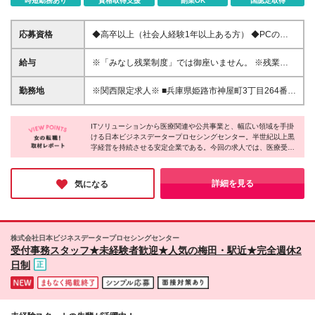
時短勤務あり
資格取得支援
副業OK
国認定取得
応募資格
◆高卒以上（社会人経験1年以上ある方） ◆PCの入
力操作ができる方（ローマ字入力ができること） ◇
積極採用中のため採用率が高めです！
給与
※「みなし残業制度」では御座いません。 ※残業代1
分単位で別途全額支給となります。 月給195,200円～
＋残業代 ◆入社後2ヶ月試用期間／時給1,270円、そ
勤務地
※関西限定求人※ ■兵庫県姫路市神屋町3丁目264番
の他の待遇は変更なし ◆試用期間終了後、時給制・
兵庫県立はりま姫路総合医療センター ＜関西本社所
月給制の選択可 ◆資格手当あり（1,000円～30,000
在地＞ 兵庫県神戸市中央区伊藤町119 大樹生命神戸
円）※社内規程あり
ITソリューションから医療関連や公共事業と、幅広い領域を手掛
三宮ビル 3F ※変更の範囲：なし
ける日本ビジネスデータープロセシングセンター。半世紀以上黒
字経営を持続させる安定企業である。今回の求人では、医療受付
事務職、医師事務作業補助を募集。未経験から医療貢献に挑戦で
きる魅力がある。また同社では女性の活躍を支援する企業として
「くるみんマーク」を取得。女性管理職も多数登用しており、長
詳細を見る
気になる
く活躍していける土壌ができている。
株式会社日本ビジネスデータープロセシングセンター
受付事務スタッフ★未経験者歓迎★人気の梅田・駅近★完全週休2
日制