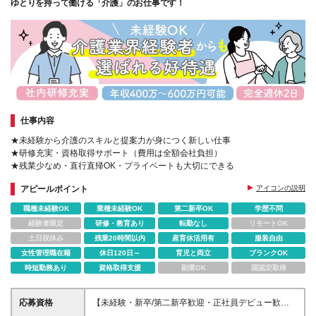
ゆとりを持って働ける「介護」のお仕事です！
仕事内容
★未経験から介護のスキルと提案力が身につく新しい仕事
★研修充実・資格取得サポート（費用は全額会社負担）
★残業少なめ・直行直帰OK・プライベートも大切にできる
アピールポイント
アイコンの説明
職種未経験OK
業種未経験OK
第二新卒OK
学歴不問
経験者限定
研修・教育あり
転勤なし
リモートOK
土日祝休み
残業20時間以内
産育休活用有
服装自由
女性管理職在籍
休日120日～
育児と両立
ブランクOK
時短勤務あり
資格取得支援
副業OK
国認定取得
応募資格
【未経験・新卒/第二新卒歓迎・正社員デビュー歓
迎】 ◆未経験・ブランクOK ◆学歴不問 ◆スキルや経