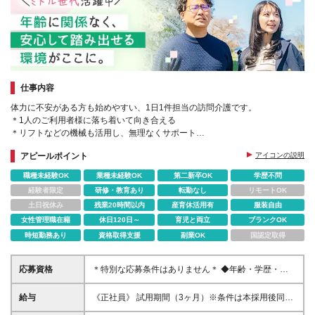
仕事内容
体力に不安がある方も始めやすい、1日1件担当の訪問介護です。
＊1人のご利用者様に落ち着いて向き合える
＊リフトなどの機械も活用し、無理なくサポート
＊日勤のみ、夜勤のみも希望に応じて柔軟に調整します！
アピールポイント
アイコンの説明
職種未経験OK
業種未経験OK
第二新卒OK
学歴不問
経験者限定
研修・教育あり
転勤なし
リモートOK
土日祝休み
残業20時間以内
産育休活用有
服装自由
女性管理職在籍
休日120日～
育児と両立
ブランクOK
時短勤務あり
資格取得支援
副業OK
国認定取得
応募資格
＊特別な応募条件はありません＊ ◆年齢・学歴・経
験不問／ブランクOK ◆40代・50代で入社したスタッ
フも活躍中 ◆久しぶりの仕事復帰という方も歓迎 ◆
給与
《正社員》 試用期間（3ヶ月）※条件は本採用後同様
介護経験をお持ちの方は優遇します 「もう一度働き
◎月給平均30万円以上 ◎年収500万円超の社員も在籍