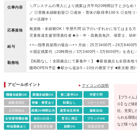
＼ITシステムの導入により残業は月平均20時間以下と少なめ
仕事内容
／ ◎実務未経験歓迎◎ ◎産休・育休の取得率100％ ◎女性リ
ダー活躍中！
無資格・未経験OK！学歴不問 以下のいずれかに当てはまる方 
応募資格
児童発達支援管理責任者 ■小・中・高教員免許、保育士、幼稚
教諭、社会福祉士、精神保健福祉士、臨床心理士、公認 心理
++—指導員採用の場合—++ 月給：25万3400円～26万8400
給与
師、理学療法士、言語聴覚士、作業療法士の資格をお持ちの方 
※固定残業代（20時間分／3万3400円～3万6000円）を含む
教育・社会・心理・福祉系の学部・学科を卒業した方 ■児童福
超過分は別途支給。 ※経験を考慮の上、当社規定により優遇
【転勤なし！全国拠点にて募集中！】 ◆新規拠点も全国各地
サービスで2年以上経験のある方 ※資格をお持ちでない方は、
勤務地
ます。 ※試用期間は3か月・条件変更なし
随時OPEN予定 ◆駅から徒歩5～10分の教室です ■東京都 西
強度行動障害初任者研修（基礎）をご受講いただきます。 研
暮里、江戸川橋、西早稲田、高円寺、経堂、明大前、成城、
の費用は会社が負担いたします。
沢、西武柳沢、六町 ■神奈川県 二俣川、東戸塚、綱島、大倉
アピールポイント
アイコンの説明
山、反町、ｾﾝﾀｰ南、中山、大船、茅ヶ崎、中野島、武蔵新城
高座渋谷、大和、鶴見 ■埼玉県 さいたま宮原、南越谷、春日
職種未経験OK
業種未経験OK
第二新卒OK
学歴不問
【プライム
部、所沢、新所沢、新座、鳩ヶ谷、北朝霞、ふじみ野、わらび 
経験者限定
研修・教育あり
転勤なし
リモートOK
ロ】など抜
千葉県 本八幡、幕張本郷、南船橋、八千代台、流山おおたか
社。充実し
土日祝休み
残業20時間以内
産育休活用有
服装自由
森 ■大阪府 おおとり、なかもず、寝屋川、此花、北加賀屋、
られる環境
女性管理職在籍
休日120日～
育児と両立
ブランクOK
大阪、平野、枚方、大日 ■兵庫県 三宮、西宮 (変更の範囲)上
など様々な
時短勤務あり
資格取得支援
副業OK
国認定取得
を除く当社関連勤務地
れるスタイ