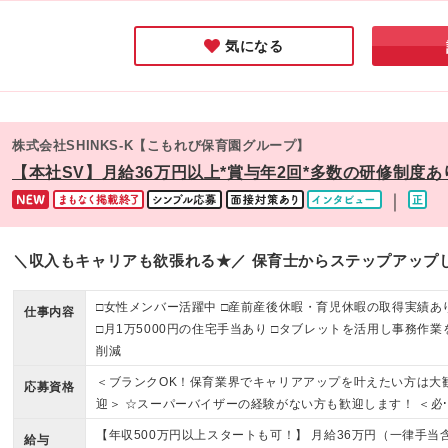
感じました
ませんか。
気になる
株式会社SHINKS-K【こもれび保育園グループ】
【本社SV】月給36万円以上*賞与年2回*多数の研修制度あ
｜
＼収入もキャリアも欲張れる★／ 保育士からステップアップ
□女性メンバー活躍中 □産前産後休暇・育児休暇の取得実績あ
仕事内容
□月1万5000円の住宅手当あり □タブレットを活用し事務作業
削減
＜ブランクOK！保育業界でキャリアアップを叶えたい方は大
応募資格
迎＞ ☆スーパーバイザーの経験がない方も歓迎します！ ＜必
＞ ◆保育士資格 ◆保育園、幼稚園、学童など（認可・認可外
【年収500万円以上スタートも可！】 月給36万円（一律手当
給与