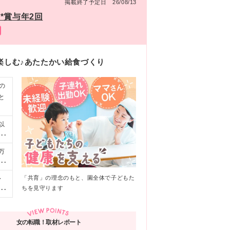
掲載終了予定日 26/08/13
*賞与年2回
楽しむ♪あたたかい給食づくり
の
と
以
身
飲
万
で
／
んだ
0
「共育」の理念のもと、園全体で子どもた
・
い」
通
ちを見守ります
応
回
の範
手
差
女の転職！取材レポート