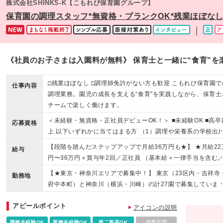
株式会社SHINKS-K【こもれび保育園グループ】
保育園の調理スタッフ*無資格・ブランクOK*残業ほぼなし
｜
《社員のお子さまは入園料が無料》 保育士と一緒に“食育”を
□残業ほぼなし □調理師免許がない方も歓迎 こもれび保育園で
仕事内容
調理業務。園児の成長を支える“食育”を実践しながら、保育士
チームで楽しく働けます。
＜未経験・無資格・正社員デビューOK！＞ ■未経験OK ■高卒
応募資格
上 以下いずれかに当てはまる方 （1）調理や栄養系の学校出
の方 ※第二新卒の方は調理の実務経験は問いません！ （2）
【段階を踏んだステップアップで月給36万円も★】 ★月給22
給与
食店のキッチンで働いたことがある方 ※もちろんアルバイト
円〜36万円＋賞与年2回／正社員 （基本給＋一律手当を含む
もOKです！ ★第二新卒の方・ブランクありの方も歓迎！ 学
勤続手当除く） ▽各種手当・待遇をご紹介！ ・住宅手当：15,
【★東京・神奈川エリアで募集中！】 東京（23区内・吉祥寺
経験や実務経験がなくても、「得意な調理を仕事に活かした
勤務地
00円（規程あり） ・施設手当／勤続手当（2年目以降） ・交
府中本町）と神奈川（横浜・川崎）の計27園で募集していま
という 向上心がある方も大歓迎ですので、まずはお気軽にご
費支給（上限1日1,000円） ・時間外手当全額支給 ・賞与年2
す。 ※勤務地はお住いの地域を考慮して決定します。 (変更
募ください！
／昇給年1回 ※残業代は別途全額支給します ※月給には一律
アピールポイント
囲)当社関連勤務地
アイコンの説明
当44,000円～を含みます ※試用期間6ヶ月（その間の待遇に
職種未経験OK
業種未経験OK
第二新卒OK
学歴不問