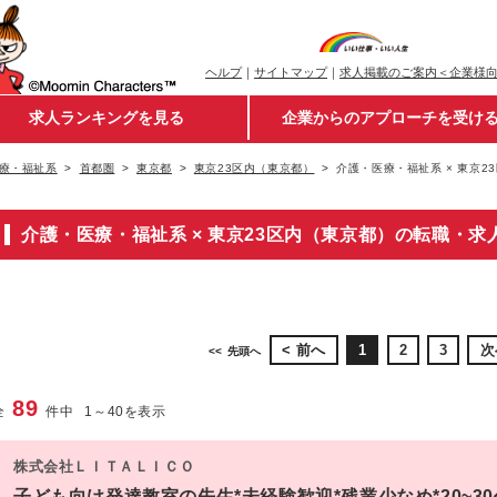
ヘルプ
｜
サイトマップ
｜
求人掲載のご案内＜企業様
求人ランキングを見る
企業からのアプローチを受け
療・福祉系
首都圏
東京都
東京23区内（東京都）
介護・医療・福祉系 × 東京
介護・医療・福祉系 × 東京23区内（東京都）の転職・求
前へ
1
2
3
次
先頭へ
89
全
件中
1
～
40
を表示
株式会社ＬＩＴＡＬＩＣＯ
子ども向け発達教室の先生*未経験歓迎*残業少なめ*20~3