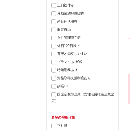
土日祝休み
月残業20時間以内
産育休活用有
服装自由
女性管理職在籍
休日120日以上
育児と両立しやすい
ブランクありOK
時短勤務あり
資格取得支援制度あり
副業OK
国認定取得企業（女性活躍推進企業認
定）
希望の雇用形態
正社員