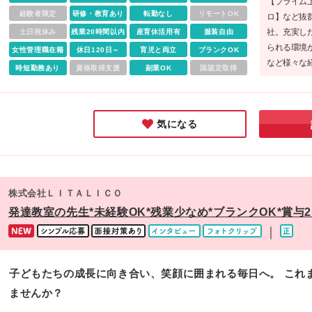
【プライム
木、溝の口、川崎、武蔵小杉、相模大野、橋本、藤沢 ■埼玉県
経験者限定
研修・教育あり
転勤なし
リモートOK
ロ】など抜
浦和、大宮、東浦和、越谷、戸田公園、志木、川口、三郷 ■千
社。充実し
土日祝休み
残業20時間以内
産育休活用有
服装自由
県 行徳、松戸、千葉、船橋 ■愛知県 名古屋伏見、名駅 ■静岡
られる環境
静岡 ■大阪府 堺東、天王寺、あびこ、心斎橋、なんば日本橋
女性管理職在籍
休日120日～
育児と両立
ブランクOK
など様々な
京橋、梅田 ■広島県 広島皆実 ※本社：東京都目黒区上目黒2-1
時短勤務あり
資格取得支援
副業OK
国認定取得
れるスタイ
中目黒GTタワー15F/16F/20F (変更の範囲)上記を除く当社関
感じました
勤務地
ませんか。
気になる
株式会社ＬＩＴＡＬＩＣＯ
発達教室の先生*未経験OK*残業少なめ*ブランクOK*賞与2
｜
子どもたちの成長に向き合い、笑顔に囲まれる毎日へ。 これ
ませんか？