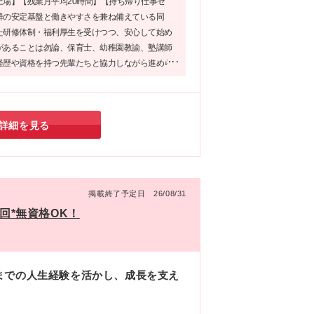
上場】【残業月平均20時間】【持ち帰り仕事ゼ
群の安定基盤と働きやすさを兼ね備えている同
葉
た研修体制・福利厚生を受けつつ、安心して始め
県
があることは勿論、保育士、幼稚園教諭、塾講師
、
経歴や資格を持つ先輩たちと協力しながら進めら
-1
ルだそうで、未経験の方でも活躍できる環境だと
連
！同社で目の前の方に寄り添うお仕事を始めてみ
詳細を見る
掲載終了予定日 26/08/31
回*無資格OK！
までの人生経験を活かし、成長を支え