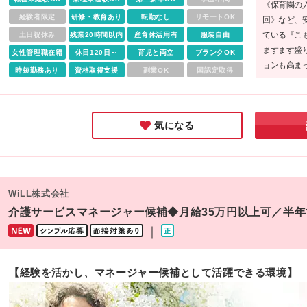
異はありません） 《アルバイトの場合》 時給1,350円〜1,50
《保育園の入
／調理師・栄養士の資格をお持ちの方 時給1,250円／無資格
経験者限定
研修・教育あり
転勤なし
リモートOK
回》など、
※残業代は発生分を支給します ※試用期間6ヶ月（その間の待
ている『こ
土日祝休み
残業20時間以内
産育休活用有
服装自由
に差異はありません）
ますます盛
女性管理職在籍
休日120日～
育児と両立
ブランクOK
ョンも高ま
時短勤務あり
資格取得支援
副業OK
国認定取得
っているの
にしながら
ックです♪
気になる
WiLL株式会社
介護サービスマネージャー候補◆月給35万円以上可／半
｜
【経験を活かし、マネージャー候補として活躍できる環境】