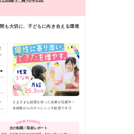
時間も大切に、子どもに向き合える環境
実
ー
■
園
円
■
。
祉
し
さまざまな経歴を持った先輩が活躍中！
で
未経験からのチャレンジ大歓迎です◎
前
修
田、
沢
女の転職！取材レポート
厚