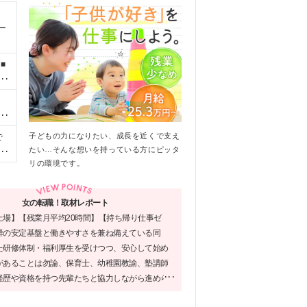
！
ー
■
園
円
■
。
祉
し
子どもの力になりたい、成長を近くで支え
で
たい…そんな想いを持っている方にピッタ
日
修
リの環境です。
駒
、
女の転職！取材レポート
上場】【残業月平均20時間】【持ち帰り仕事ゼ
■
群の安定基盤と働きやすさを兼ね備えている同
の
た研修体制・福利厚生を受けつつ、安心して始め
新
があることは勿論、保育士、幼稚園教諭、塾講師
記
経歴や資格を持つ先輩たちと協力しながら進めら
ルだそうで、未経験の方でも活躍できる環境だと