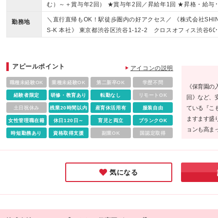
わず）での実務経験（3年以上） ◆基本的なPCスキル（Exce
む）～＋賞与年2回） ★賞与年2回／昇給年1回 ★昇格・給与
Word等） ◆専門卒以上 ＜歓迎＞ ◇主任・園長・エリアマネ
直しは年2回（4月・10月） ※月給には一律手当（役職手当等
＼直行直帰もOK！駅徒歩圏内の好アクセス／ 《株式会社SHI
ジャー・SVのご経験がある方 ◇チームマネジメントのご経験
勤務地
109,000円を含みます ※管理職採用のため、残業代の支給は
S-K 本社》 東京都渋谷区渋谷1-12-2 クロスオフィス渋谷60
ある方 「保育の質」と「経営の数字」両方に関心のある方は
りません ※試用期間6ヶ月。期間中は固定時間制（実働8時
※(変更の範囲)当社関連勤務地 ※担当園への巡回あり（直行
歓迎！ 私たちと、次のステップへと踏み出しませんか？
間）、平均勤務日数は1ヶ月あたり20日となります ┗その他
可／規程あり） ┗各園の勤務地詳細は下記参照
与・待遇に差異はありません
アピールポイント
アイコンの説明
職種未経験OK
業種未経験OK
第二新卒OK
学歴不問
《保育園の入
経験者限定
研修・教育あり
転勤なし
リモートOK
回》など、
ている『こ
土日祝休み
残業20時間以内
産育休活用有
服装自由
ますます盛
女性管理職在籍
休日120日～
育児と両立
ブランクOK
ョンも高ま
時短勤務あり
資格取得支援
副業OK
国認定取得
っているの
にしながら
ックです♪
気になる