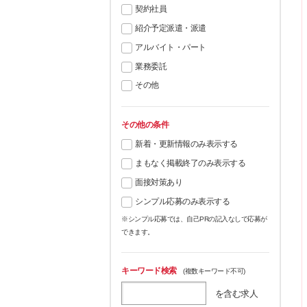
契約社員
紹介予定派遣・派遣
アルバイト・パート
業務委託
その他
その他の条件
新着・更新情報のみ表示する
まもなく掲載終了のみ表示する
面接対策あり
シンプル応募のみ表示する
※シンプル応募では、自己PRの記入なしで応募が
できます。
キーワード検索
(複数キーワード不可)
を含む求人