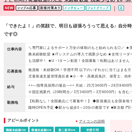
｜
「できたよ！」の笑顔で、明日も頑張ろうって思える♪ 自分
です◎
＼専門家によるサポート万全の体制のもと始められる◎／ ★
仕事内容
務未経験歓迎 ★ITシステムの導入で残業少なめ ★女性リーダ
も活躍中！ ★U・Iターン歓迎！全国募集！転勤はありません
無資格・未経験OK！学歴不問 以下のいずれかに当てはまる方 
応募資格
児童発達支援管理責任者 ■小・中・高教員免許、保育士、幼稚
教諭、社会福祉士、精神保健福祉士、臨床心理士、公認 心理
++—指導員採用の場合—++ 月給：25万3400円～26万8400
給与
師、理学療法士、言語聴覚士、作業療法士の資格をお持ちの方 
※固定残業代（20時間分／3万3400円～3万6000円）を含む
教育・社会・心理・福祉系の学部・学科を卒業した方 ■児童福
超過分は別途支給。 ※経験を考慮の上、当社規定により優遇
【転勤なし！全国拠点にて募集中！】 ◆新規拠点も全国各地
サービスで2年以上経験のある方 ※資格をお持ちでない方は、
勤務地
ます。 ※試用期間は3か月・条件変更なし
随時OPEN予定 ◆駅から徒歩5～10分の教室です ■東京都 門
強度行動障害初任者研修（基礎）をご受講いただきます。 研
仲町、高田馬場、荻窪、自由が丘、三軒茶屋、お茶の水、蒲
の費用は会社が負担いたします。
アピールポイント
東銀座、八王子、池袋、赤羽、中目黒 ■神奈川県 新杉田、金
アイコンの説明
文庫、戸塚、新横浜、横浜、たまﾌﾟﾗｰｻﾞ、関内、海老名、本
職種未経験OK
業種未経験OK
第二新卒OK
学歴不問