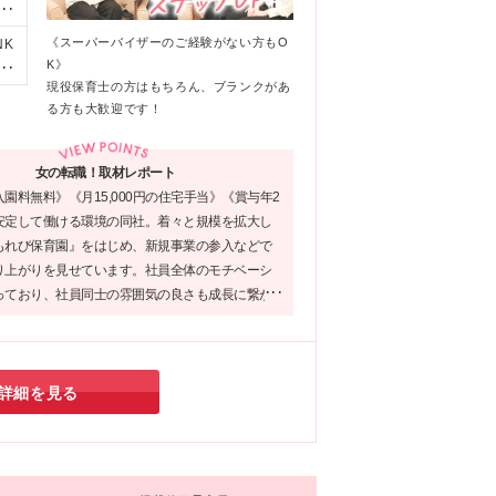
l・
見
ー
）
《スーパーバイザーのご経験がない方もO
NK
が
あ
K》
2
大
現役保育士の方はもちろん、ブランクがあ
直帰
給
る方も大歓迎です！
女の転職！取材レポート
園料無料》《月15,000円の住宅手当》《賞与年2
安定して働ける環境の同社。着々と規模を拡大し
もれび保育園』をはじめ、新規事業の参入などで
り上がりを見せています。社員全体のモチベーシ
っており、社員同士の雰囲気の良さも成長に繋が
ではないでしょうか！コミュニケーションを大切
、あなたらしさを活かして成長したい方は要チェ
詳細を見る