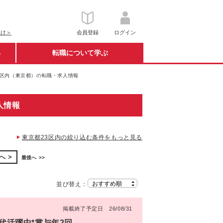
向け＞
会員登録
ログイン
る
転職について学ぶ
23区内（東京都）の転職・求人情報
人情報
東京都23区内の絞り込む条件をもっと見る
へ
最後へ
並び替え：
掲載終了予定日 26/08/31
0代活躍中*賞与年2回