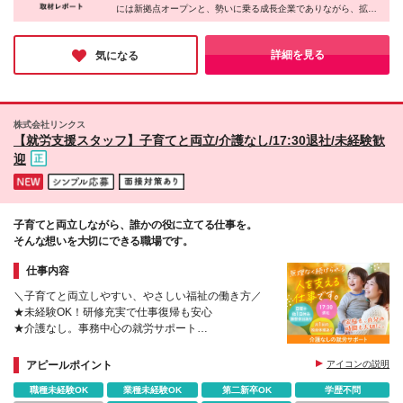
です。 ★事業所の雰囲気がわかる動画を公開中 スタ
には新拠点オープンと、勢いに乗る成長企業でありながら、拡大
ッフの働く様子や職場の空気感を、 YouTube・関連
一辺倒ではない姿勢に共感しました。組織強化のフェーズだから
リンクでご覧いただけます。 入社後のイメージを持
こそ、会社づくりにも携わるチャンスもあるのだそう。さらに
ってから応募できるので安心です。 ＜千葉県エリア
「社員の働きやすさも改善したい」と制度・環境整備にも本気で
詳細を見る
気になる
す。安定と成長、両方を手に入れられる会社だと感じました！
＞ ■リンクス松戸 千葉県松戸市根本6-1 シェモア松
戸2F ■リンクス柏 千葉県柏市中央町2-1 柏センター
ビル4F ■リンクス千葉 千葉県千葉市中央区新町17-
12 初芝ビル3F ■リンクス船橋 千葉県船橋市本町3-
株式会社リンクス
33-13 フォートリス船橋7F ■リンクス西船橋※2025
【就労支援スタッフ】子育てと両立/介護なし/17:30退社/未経験歓
年春開設の新しい事業所です 千葉県船橋市葛飾町2-
迎
380-5 YAMAGEN NO.2 5F ＜埼玉県エリア＞ ■リン
クス大宮 埼玉県さいたま市大宮区大門町3-82-1 大
宮大門町ＭⅡビル 2F ■リンクス新越谷 埼玉県越谷市
南越越谷4-17-5 ラメールヘライ1F ■リンクス川越東
子育てと両立しながら、誰かの役に立てる仕事を。
口 埼玉県川越市脇田町16-29 川越脇田ビル4F ■リン
そんな想いを大切にできる職場です。
クス川越西口 埼玉県川越市脇田本町10-24 藤蔵ロイ
ヤルビル4F ■自立訓練事業所リンクス川越 埼玉県川
仕事内容
越市脇田本町10-24 藤蔵ロイヤルビル2F
＼子育てと両立しやすい、やさしい福祉の働き方／
★未経験OK！研修充実で仕事復帰も安心
★介護なし。事務中心の就労サポート
★17:30退社／残業ほぼなしでお迎えも安心
★最大9連休も可能。家庭とのメリハリ◎
アピールポイント
アイコンの説明
職種未経験OK
業種未経験OK
第二新卒OK
学歴不問