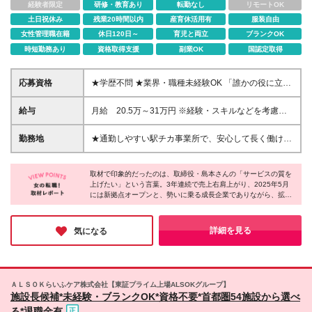
経験者限定
研修・教育あり
転勤なし
リモートOK
土日祝休み
残業20時間以内
産育休活用有
服装自由
女性管理職在籍
休日120日～
育児と両立
ブランクOK
時短勤務あり
資格取得支援
副業OK
国認定取得
応募資格
★学歴不問 ★業界・職種未経験OK 「誰かの役に立つ
仕事がしたい」 「人の笑顔に関われる仕事がした
い」 そんな想いがあれば、経験や知識は問いませ
給与
月給 20.5万～31万円 ※経験・スキルなどを考慮
ん。 福祉の専門知識がなくても大丈夫。 これまでの
し、決定します。 ※残業代は別途全額支給します。 ※
子育て経験・事務経験・接客経験など、 あなたの人
インセンティブは、目標を達成した月に支給します。
勤務地
★通勤しやすい駅チカ事業所で、安心して長く働けま
生経験そのものが、支援の現場で活かせます。 入社
※試用期間中（3ヶ月）は月給18.5万円～24万円とな
す 千葉県・埼玉県に展開する 就労移行支援事業所
後は、約半年間の丁寧な研修期間をご用意。 基礎か
ります。 ■昇給 年1回 ■賞与 年2回（所属事業所の
「リンクス」のいずれかに配属となります。 すべて
ら少しずつ学びながら、 先輩スタッフがそばでサポ
実績により支給） 【サービス管理責任者】 月給30万
取材で印象的だったのは、取締役・島本さんの「サービスの質を
の事業所が駅から徒歩圏内にあり、毎日の通勤も快適
ートするので、 久しぶりの仕事復帰でも安心してス
上げたい」という言葉。3年連続で売上右肩上がり、2025年5月
円～39万円 ※資格取得状況により考慮いたします
です。 ★事業所の雰囲気がわかる動画を公開中 スタ
には新拠点オープンと、勢いに乗る成長企業でありながら、拡大
タートできます。 職場は、困ったことや不安をすぐ
ッフの働く様子や職場の空気感を、 YouTube・関連
一辺倒ではない姿勢に共感しました。組織強化のフェーズだから
に相談できる 風通しの良い、あたたかな雰囲気。
リンクでご覧いただけます。 入社後のイメージを持
こそ、会社づくりにも携わるチャンスもあるのだそう。さらに
「無理なく働きたい」 「人の役に立つ実感を持ちな
ってから応募できるので安心です。 ＜千葉県エリア
「社員の働きやすさも改善したい」と制度・環境整備にも本気で
詳細を見る
気になる
がら働きたい」 そんな気持ちを大切にしたい方に、
す。安定と成長、両方を手に入れられる会社だと感じました！
＞ ■リンクス松戸 千葉県松戸市根本6-1 シェモア松
ぜひ仲間になっていただきたいと思っています。
戸2F ■リンクス柏 千葉県柏市中央町2-1 柏センター
ビル4F ■リンクス千葉 千葉県千葉市中央区新町17-
12 初芝ビル3F ■リンクス船橋 千葉県船橋市本町3-
ＡＬＳＯＫらいふケア株式会社【東証プライム上場ALSOKグループ】
33-13 フォートリス船橋7F ■リンクス西船橋※2025
施設長候補*未経験・ブランクOK*資格不要*首都圏54施設から選べ
年春開設の新しい事業所です 千葉県船橋市葛飾町2-
る*退職金有