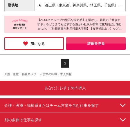
【一つでも当てはまる方は大歓迎】 ◇営業・販売な
含まれています。 ※上記を超える時間外労働分は追加
勤務地
★一都三県（東京都、神奈川県、埼玉県、千葉県）に
どの折衝経験をお持ちの方 ◇子育てがひと段落して
で支給 ※職務手当・役職手当を含む ※試用期間6カ月
ある54箇所の有料老人ホーム等の運営介護事業所いず
セカンドキャリアを見つけたい方 ◇介護の知識を身
あり。期間中の給与・待遇の差異はありません。 ※入
れかの勤務となります。 【本社】 東京都品川区東品
に着けておきたい方 ◇何らかのマネジメント経験を
社後1年目は、賞与年1回の支給となります。
【ALSOKグループの盤石な安定感】を活かし、職員の「働きや
川2丁目2-24 天王洲セントラルタワー18F 【一都三県
お持ちの方 ◇人の役に立ちたい・介在価値を感じた
すさ」をどこまでも追求する温かい社風が非常に魅力的だと感じ
の施設情報】 詳細はこちらよりご確認ください
ました。【社員家族が利用料最大半額】【食事補助あり】など、
い方 ◇報連相を大切にしながら臨機応変に対応でき
◎≪https://www.life-silver.com/life-silver/facility/≫
現場に寄り添った福利厚生は大手ならでは。残業も少なく定時上
る方 ◇社会人経験10年以上歓迎
【東京都】 石神井公園／高井戸／羽田大鳥居／氷川
がりもしやすい、安心とゆとりが揃った同社で、あなたの今まで
台／日野／三鷹／中板橋／梅屋敷／蓮根／清瀬／成城
の人生経験を活かして第２のキャリアをスタートしてみてはいか
詳細を見る
気になる
がでしょうか？
野川緑道／成城西／高田馬場／千歳船橋／蒲田／経堂
／府中／小平／町田 【神奈川県】 溝口／二俣川／羽
沢横浜国大／瀬谷／大和／小田原／たまプラーザ／稲
田堤／寒川倉見／湘南藤沢／茅ヶ崎／相武台／湯河原
1
／かねか湯河原／小田急相模原／愛甲石田／橋本／武
蔵新城／海老名／パークウェルステイト湘南藤沢SST
介護・医療・福祉系 × チーム営業の転職・求人情報
【埼玉県】 狭山／大宮／草加／入間／川口元郷／指
扇／川越／川口／東浦和 【千葉県】 幕張本郷／稲毛
あなたにおすすめの求人
海岸／柏 ※研修後は希望を考慮して一都三県のいずれ
かの施設で配属 ※(変更の範囲)上記を除く当社関連勤
務地
介護・医療・福祉系またはチーム営業を含む仕事を探す
別の条件で仕事を探す