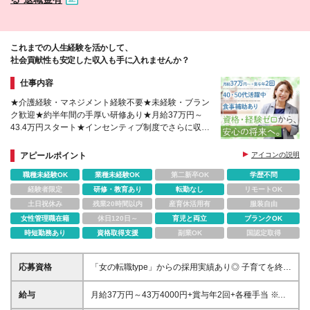
380-5 YAMAGEN NO.2 5F ＜埼玉県エリア＞ ■リン
クス大宮 埼玉県さいたま市大宮区大門町3-82-1 大
宮大門町ＭⅡビル 2F ■リンクス新越谷 埼玉県越谷市
南越越谷4-17-5 ラメールヘライ1F ■リンクス川越東
これまでの人生経験を活かして、
口 埼玉県川越市脇田町16-29 川越脇田ビル4F ■リン
社会貢献性も安定した収入も手に入れませんか？
クス川越西口 埼玉県川越市脇田本町10-24 藤蔵ロイ
ヤルビル4F ■自立訓練事業所リンクス川越 埼玉県川
仕事内容
越市脇田本町10-24 藤蔵ロイヤルビル2F
★介護経験・マネジメント経験不要★未経験・ブラン
ク歓迎★約半年間の手厚い研修あり★月給37万円～
43.4万円スタート★インセンティブ制度でさらに収入
アップ★ALSOK上場グループならではの盤石な経営
基盤
アピールポイント
アイコンの説明
職種未経験OK
業種未経験OK
第二新卒OK
学歴不問
経験者限定
研修・教育あり
転勤なし
リモートOK
土日祝休み
残業20時間以内
産育休活用有
服装自由
女性管理職在籍
休日120日～
育児と両立
ブランクOK
時短勤務あり
資格取得支援
副業OK
国認定取得
応募資格
「女の転職type」からの採用実績あり◎ 子育てを終え
た方が多数活躍しています。 ◆学歴不問 ◆未経験
OK（業界・職種共に） ◆簡単なパソコン操作（Excel
給与
月給37万円～43万4000円+賞与年2回+各種手当 ※固
やWordの基礎知識） ◆普通自動車免許（AT限定可）
定残業代は（月40時間分・11万1000円～13万円）が