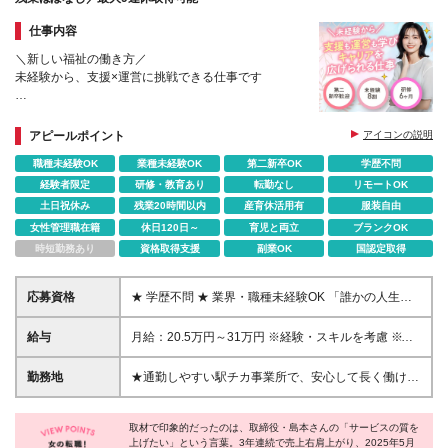
仕事内容
＼新しい福祉の働き方／
未経験から、支援×運営に挑戦できる仕事です
★ 未経験OK｜研修制度あり
★ 介護なし｜事務・ITスキル活用
アピールポイント
アイコンの説明
★ 17:30定時退社／残業ほぼなし
職種未経験OK
業種未経験OK
第二新卒OK
学歴不問
★ 新規拠点多数｜ポスト・チャンスあり
経験者限定
研修・教育あり
転勤なし
リモートOK
土日祝休み
残業20時間以内
産育休活用有
服装自由
女性管理職在籍
休日120日～
育児と両立
ブランクOK
時短勤務あり
資格取得支援
副業OK
国認定取得
応募資格
★ 学歴不問 ★ 業界・職種未経験OK 「誰かの人生に
寄り添いながら、 自分自身も成長できる仕事がした
い」 そんな想いをお持ちの方を歓迎します。 福祉の
給与
月給：20.5万円～31万円 ※経験・スキルを考慮 ※残
知識や経験は不要。 これまでのキャリアや考え方、
業代全額支給／インセンティブあり ※試用期間（3ヶ
未経験だからこその視点も支援や運営に活かせます。
月）：月給18.5万円～24万円 ■ 昇給：年1回 ■ 賞与：
勤務地
★通勤しやすい駅チカ事業所で、安心して長く働けま
入社後は、充実した研修制度を通じて 基礎から段階
年2回（事業所実績による） 成果や役割に応じて、 昇
す 千葉県・埼玉県に展開する 就労移行支援事業所
的にスキルを習得。 未経験からでも、将来のリーダ
給・賞与・インセンティブに反映される評価制度で
「リンクス」のいずれかに配属となります。 すべて
ー・管理者を目指せる環境です。
す。 【サービス管理責任者】 月給：30万円～39万円
取材で印象的だったのは、取締役・島本さんの「サービスの質を
の事業所が駅から徒歩圏内にあり、毎日の通勤も快適
上げたい」という言葉。3年連続で売上右肩上がり、2025年5月
※資格・経験を考慮