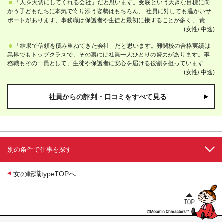
「人を大切にしてくれる会社」だと思います。受験という大きな目標に向
かう子どもたちに本気で寄り添う姿勢はもちろん、 社員に対しても温かいサ
ポートがあります。事務職は保護者や生徒と最初に接することが多く、 責任
を感じる場面もありますが、いつも周りが支えてくれるので安心して挑戦で
(女性/
中途)
きます。 入社前は「事務＝裏方」という印象がありましたが、実際には校舎
「結果で信頼を積み重ねてきた会社」だと思います。難関校の合格実績は
運営の中心を担う存在。 仲間と一緒に生徒の成長を喜んだり達成感を分かち
業界でもトップクラスで、その裏には社員一人ひとりの努力があります。事
合ったりできる、やりがいの大きな仕事だと感じています。
務職もその一員として、生徒や保護者に安心を届ける役割を担っています。
特に印象的なのは、卒業後も顔を出してくれる生徒や、長く信頼して通って
(女性/
中途)
くださるご家庭が多いこと。 単なるサービス提供にとどまらず、人の人生に
深く関わる会社だと実感しています。
社員からの評判・口コミをすべて見る
別の条件で仕事を探す
女の転職typeTOPへ