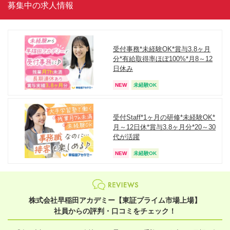
募集中の求人情報
受付事務*未経験OK*賞与3.8ヶ月
分*有給取得率ほぼ100%*月8～12
日休み
NEW
未経験OK
受付Staff*1ヶ月の研修*未経験OK*
月～12日休*賞与3.8ヶ月分*20～30
代が活躍
NEW
未経験OK
株式会社早稲田アカデミー【東証プライム市場上場】
社員からの評判・口コミをチェック！