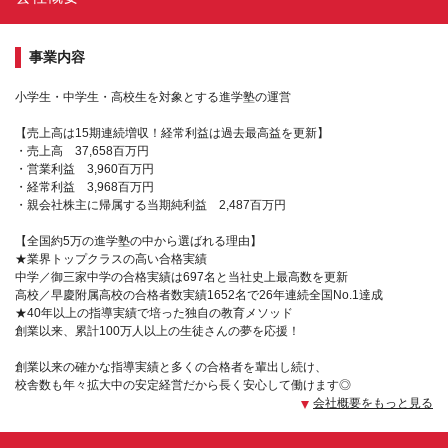
事業内容
小学生・中学生・高校生を対象とする進学塾の運営
【売上高は15期連続増収！経常利益は過去最高益を更新】
・売上高 37,658百万円
・営業利益 3,960百万円
・経常利益 3,968百万円
・親会社株主に帰属する当期純利益 2,487百万円
【全国約5万の進学塾の中から選ばれる理由】
★業界トップクラスの高い合格実績
中学／御三家中学の合格実績は697名と当社史上最高数を更新
高校／早慶附属高校の合格者数実績1652名で26年連続全国No.1達成
★40年以上の指導実績で培った独自の教育メソッド
創業以来、累計100万人以上の生徒さんの夢を応援！
創業以来の確かな指導実績と多くの合格者を輩出し続け、
校舎数も年々拡大中の安定経営だから長く安心して働けます◎
会社概要をもっと見る