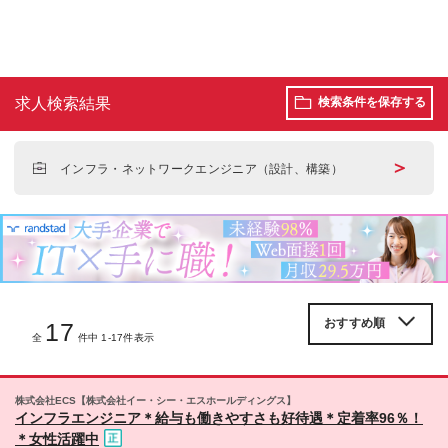
求人検索結果
検索条件を保存する
＞
インフラ・ネットワークエンジニア（設計、構築）
17
全
件中 1-17件表示
株式会社ECS【株式会社イー・シー・エスホールディングス】
インフラエンジニア＊給与も働きやすさも好待遇＊定着率96％！
＊女性活躍中