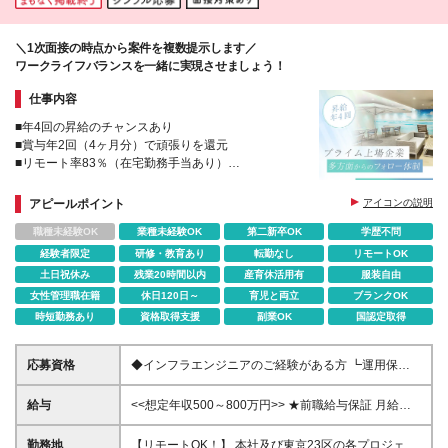
＼1次面接の時点から案件を複数提示します／
ワークライフバランスを一緒に実現させましょう！
仕事内容
■年4回の昇給のチャンスあり
■賞与年2回（4ヶ月分）で頑張りを還元
■リモート率83％（在宅勤務手当あり）
■残業は月平均で8時間とほとんどなし！
■書籍購入補助制度（最大5000円/月を補助）
アピールポイント
アイコンの説明
職種未経験OK
業種未経験OK
第二新卒OK
学歴不問
経験者限定
研修・教育あり
転勤なし
リモートOK
土日祝休み
残業20時間以内
産育休活用有
服装自由
女性管理職在籍
休日120日～
育児と両立
ブランクOK
時短勤務あり
資格取得支援
副業OK
国認定取得
応募資格
◆インフラエンジニアのご経験がある方 ┗運用保守
～設計構築まで幅広く案件をご用意しています！ ※学
歴不問
給与
<<想定年収500～800万円>> ★前職給与保証 月給
31.2万円～50.0万円＋賞与年2回（4カ月分）＋各種手
当＋残業代全額支給 ※試用期間は3ヶ月。その間の給
勤務地
【リモートOK！】 本社及び東京23区の各プロジェク