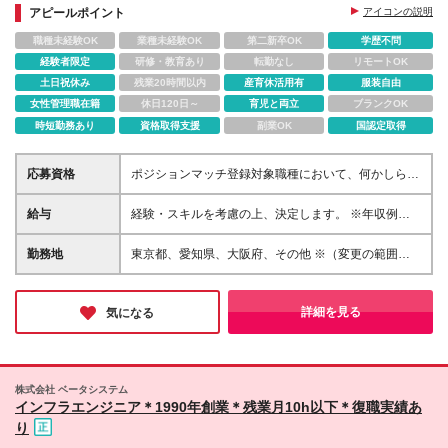
アピールポイント
アイコンの説明
職種未経験OK
業種未経験OK
第二新卒OK
学歴不問
経験者限定
研修・教育あり
転勤なし
リモートOK
土日祝休み
残業20時間以内
産育休活用有
服装自由
女性管理職在籍
休日120日～
育児と両立
ブランクOK
時短勤務あり
資格取得支援
副業OK
国認定取得
応募資格
ポジションマッチ登録対象職種において、何かしらの
知識・経験を有する方 【活かせる経験・スキル】 ポ
ジションマッチ登録対象職種に関連する知識・経験 ※
給与
経験・スキルを考慮の上、決定します。 ※年収例：
該当ポジションが数多く存在する為、様々な経験が活
560万円～ ※試用期間3ヶ月あり（試用期間中の年次
かせる可能性があります。 ※学歴不問
有給休暇の取得上限は3日間となります）
勤務地
東京都、愛知県、大阪府、その他 ※（変更の範囲）
当社関連勤務地
詳細を見る
気になる
株式会社 ベータシステム
インフラエンジニア＊1990年創業＊残業月10h以下＊復職実績あ
り