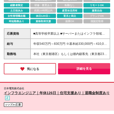
経験者限定
研修・教育あり
転勤なし
リモートOK
土日祝休み
残業20時間以内
産育休活用有
服装自由
女性管理職在籍
休日120日～
育児と両立
ブランクOK
時短勤務あり
資格取得支援
副業OK
国認定取得
応募資格
■高等学校卒業以上 ■サーバーまたはインフラ領域に
おける設計～構築～運用の経験（目安3年以上）
■Windows または Linux 環境での業務経験
給与
年収540万円～830万円 ※基本給330,000円～410,000
円 ※試用期間中の給与・待遇は本採用と同額 ※賃金形
態 月給制 ※6ヶ月の試用期間あり（試用期間中の
勤務地
本社（東京都港区）もしくは都内顧客先（東京都23区
給与・待遇は本採用と同額） ※固定残業代なし。超過
内） 【本社】 東京都港区三田三丁目5番19号 東京三
分は別途支給します。
田ガーデンタワー ※（変更の範囲）会社の定める場
所(テレワークを行う場所を含む)
詳細を見る
気になる
日本電気株式会社
インフラエンジニア｜年休126日｜住宅支援あり｜退職金制度あり