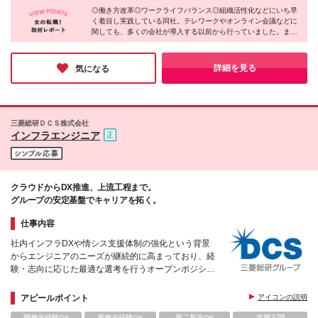
有給休暇は8日間取得可能となります。その他待遇等
◎働き方改革◎ワークライフバランス◎組織活性化などにいち早
【1】【3】【4】をご担当いただく場合 ■名古屋もし
く着目し実践している同社。テレワークやオンライン会議などに
に差異はありません） ※残業代全額支給
くは大阪勤務…仕事内容【2】をご担当いただく場合
関しても、多くの会社が導入する以前から行っていました。ま
＜詳細住所＞ 東京都品川区東品川4-12-7 日立ソリュ
た、大企業でありながら経営層と直接話す機会もあり、2021年度
ーションズタワー 名古屋市西区牛島町6-1 名古屋ルー
には経営層含む7名前後の社員による少人数ミーティングを25回
セントタワー 大阪市北区堂島浜1-2-1 新ダイビル
も実施したそう。社内改革のために、多くの制度の確立や取り組
詳細を見る
気になる
みを行っている同社で長期的に活躍しませんか？
三菱総研ＤＣＳ株式会社
インフラエンジニア
クラウドからDX推進、上流工程まで。
グループの安定基盤でキャリアを拓く。
仕事内容
社内インフラDXや情シス支援体制の強化という背景
からエンジニアのニーズが継続的に高まっており、経
験・志向に応じた最適な選考を行うオープンポジショ
ンで幅広く募集します。
アピールポイント
アイコンの説明
職種未経験OK
業種未経験OK
第二新卒OK
学歴不問