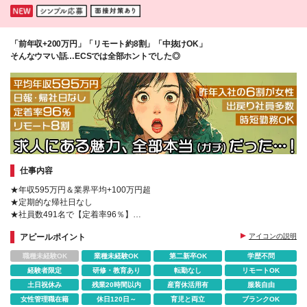
「前年収+200万円」「リモート約8割」「中抜けOK」
そんなウマい話…ECSでは全部ホントでした◎
仕事内容
★年収595万円＆業界平均+100万円超
★定期的な帰社日なし
★社員数491名で【定着率96％】
★私服OK・髪色自由・ネイルOK
アピールポイント
アイコンの説明
★残業月平均14時間
★産育休取得率は100％
職種未経験OK
業種未経験OK
第二新卒OK
学歴不問
★復帰後も時短勤務/テレワークなどOK
経験者限定
研修・教育あり
転勤なし
リモートOK
土日祝休み
残業20時間以内
産育休活用有
服装自由
女性管理職在籍
休日120日～
育児と両立
ブランクOK