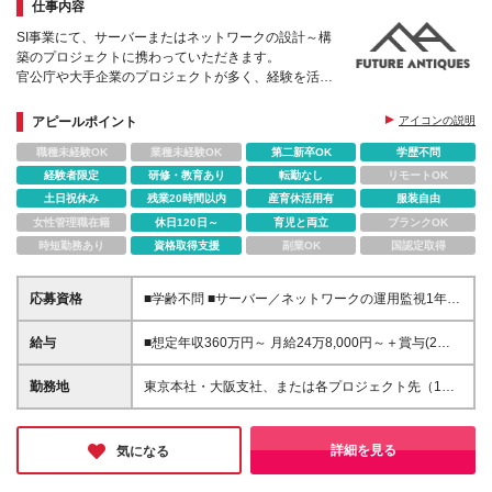
仕事内容
SI事業にて、サーバーまたはネットワークの設計～構
築のプロジェクトに携わっていただきます。
官公庁や大手企業のプロジェクトが多く、経験を活か
しながらステップアップできる環境です。
アピールポイント
アイコンの説明
職種未経験OK
業種未経験OK
第二新卒OK
学歴不問
経験者限定
研修・教育あり
転勤なし
リモートOK
土日祝休み
残業20時間以内
産育休活用有
服装自由
女性管理職在籍
休日120日～
育児と両立
ブランクOK
時短勤務あり
資格取得支援
副業OK
国認定取得
応募資格
■学齢不問 ■サーバー／ネットワークの運用監視1年以
上のご経験 【外国籍の方へ】 ※上記に加え、以下3点
が必須となります。 ・開発（製造）経験2年以上 ・日
給与
■想定年収360万円～ 月給24万8,000円～＋賞与(2回)
本語能力試験（JLPT）N1の取得 ・日本国内の企業で
※試用期間6カ月間中の雇用形態に差異はございませ
のエンジニア就業経験 【休職歴（既往歴）がある方
ん。 ※固定残業代（21時間分/3万4,800円～）を含み
勤務地
東京本社・大阪支社、または各プロジェクト先（1都3
へ】 ・ご病気等により現職で休職期間がある場合は
ます。超過分は別途支給いたします。 ー■【多角的な
県、大阪府内）にて勤務となります。 ※勤務地は希望
「すでに復職されていること」を必須条件とさせてい
評価制度】■ー 上期下期にリーダーが面談を担当し
を考慮します。 ※転居を伴う転勤はありません。 ■東
ただいております。
「自社貢献、顧客貢献、自己研鑽、行動目標」それぞ
京勤務 東京本社または東京都・千葉県・埼玉県・神
詳細を見る
気になる
れにおいて自身で目指すことを宣言し、最終的に達成
奈川県の各プロジェクト先 ┗案件先：東京7割、神奈
できているかどうかをリーダーが判断。客観評価をす
川2割、千葉0.5割、埼玉0.5割ほどです ■大阪勤務 大