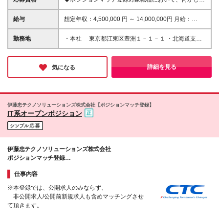
の知識・経験を有する方 ◆学歴不問
給与
想定年収：4,500,000 円 ～ 14,000,000円 月給：
272,000円 ～ 812,000円 ※残業代別途支給 ※賞与
5.00ヶ月（2025年度実績） ※試用期間：3ヶ月（試用
勤務地
・本社 東京都江東区豊洲１－１－１ ・北海道支店
期間中の待遇に差異はありません。）
北海道札幌市北区北8条西3丁目32番 8・3スクエア
北ビル ・東北支店 宮城県仙台市青葉区一番町4-1-
25 東二番丁スクエアビル ・中部支社 愛知県名古屋
詳細を見る
気になる
市中区栄 1-3-3 朝日会館 ・豊田営業所 愛知県豊田
市御幸本町 1-138 TSビル ・関西支社 大阪府大阪市
北区大深町3番1号 グランフロント大阪 タワーB ・
中国支店 広島県広島市中区大手町2-7-10 広島三井
伊藤忠テクノソリューションズ株式会社【ポジションマッチ登録】
ビルディング ・九州支社 福岡県福岡市博多区上呉
IT系オープンポジション
服町10-1 博多三井ビルディング9階 ※テレワーク併用
可 （変更の範囲）上記を除く当社関連勤務地
伊藤忠テクノソリューションズ株式会社
ポジションマッチ登録
あなたのスキルを登録してみませんか？
仕事内容
※本登録では、公開求人のみならず、
非公開求人/公開前新規求人も含めマッチングさせ
て頂きます。