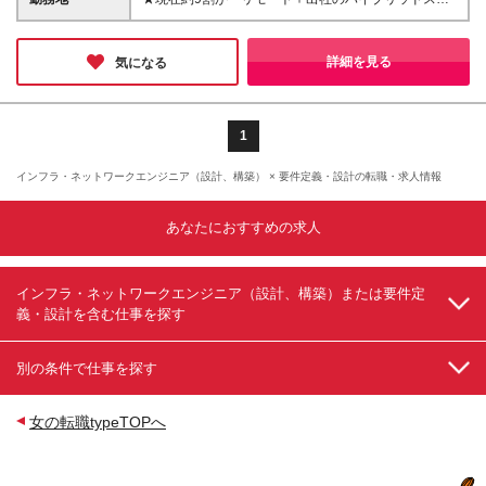
のいずれかで実務経験または基礎的な知識をお持ちの
ます ※固定残業代（37,838円～96,875円／20時間
イル」です 配属は東京・神奈川・千葉・埼玉県内の
方 ■社内外との円滑なコミュニケーションができる方
分）を含む（超過分は別途支給） ※試用期間3ヶ月あ
プロジェクト先となります ※プロジェクト先によって
※工程不問 ※学歴不問 ☆年齢不問(60代の方の採用実
り(期間中の給与・待遇に差異はありません) ※会社へ
は在宅勤務の可能性もあります ※「駅チカがいい」
詳細を見る
気になる
績あり！) ★ブランクのある方も大歓迎！ 新たなキャ
の貢献に応じたインセンティブもあります
「地元に近いところがいい」など、プロジェクト先へ
リアに向けて勉強を始めたなど、あなたの意欲や実績
の希望を最大限考慮します(業務によっては出社する
(お仕事に限らず)をしっかりと評価させていただきま
ことがあるため) ★その他、何でもお気軽にご相談く
す！ ★カジュアル面談実施中！ 当社ではカジュアル
ださい！ ≪渋谷事業所/面接地 ※Web面接も可能です
1
面談と称し【お互いの事を知る場所】を設けていま
≫ 東京都渋谷区円山町18-2-702
す。 緊張せずリラックスしながら、あなたの希望や
インフラ・ネットワークエンジニア（設計、構築） × 要件定義・設計の転職・求人情報
叶えたい事をお聞かせくださいね！
あなたにおすすめの求人
インフラ・ネットワークエンジニア（設計、構築）または要件定
義・設計を含む仕事を探す
別の条件で仕事を探す
女の転職typeTOPへ