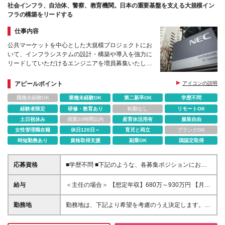
社会インフラ、自治体、警察、教育機関。日本の重要基盤を支える大規模イン
フラの構築をリードする
仕事内容
公共マーケットを中心とした大規模プロジェクトにお
いて、インフラシステムの設計・構築や導入を強力に
リードしていただけるエンジニアを増員募集いたしま
す。
アピールポイント
アイコンの説明
職種未経験OK
業種未経験OK
第二新卒OK
学歴不問
経験者限定
研修・教育あり
転勤なし
リモートOK
土日祝休み
残業20時間以内
産育休活用有
服装自由
女性管理職在籍
休日120日～
育児と両立
ブランクOK
時短勤務あり
資格取得支援
副業OK
国認定取得
応募資格
■学歴不問 ■下記のような、各募集ポジションにおい
て何らかの知識・経験がある方 ・インフラ基盤の
「設計、構築・設定、テスト、リリース」の経験を計
給与
＜主任の場合＞ 【想定年収】680万～930万円 【月
5年以上有すること（5年の内、AWSを3年以上有する
給】44万～61万円（裁量労働手当9万円～12万円を含
こと） ・PM経験を2年以上有すること ・テクニカル
む） ※前職年収、ご経験・スキルを考慮の上、当社規
勤務地
勤務地は、下記より希望を考慮のうえ決定します。
エンジニア経験またはプロジェクト管理経験、リーダ
定により決定いたします。 ※裁量労働制の適用有（職
東京都港区（本社ビル、三田国際ビル） 神奈川県川
ー経験、顧客対応経験 ・オンプレミス製品の知識、
務に応じて適用） ※裁量労働制が適用される場合は7
崎市（玉川事業場） (変更の範囲)上記を除く当社関連