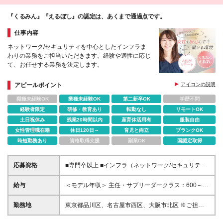
・書籍代全額負担 ⽣活にゆとりを持たせながら、 ス
『くるみん』『えるぼし』の認定は、あくまで通過点です。
キルアップにチャレンジできます◎ あなたのライフ
スタイルにも「フィット」すること 間違いなしの環
仕事内容
境です＊
ネットワーク/セキュリティを中心としたインフラま
わりの業務をご担当いただきます。経験や適性に応じ
て、お任せする業務を決定します。
アピールポイント
アイコンの説明
職種未経験OK
業種未経験OK
第二新卒OK
学歴不問
経験者限定
研修・教育あり
転勤なし
リモートOK
土日祝休み
残業20時間以内
産育休活用有
服装自由
女性管理職在籍
休日120日～
育児と両立
ブランクOK
時短勤務あり
資格取得支援
副業OK
国認定取得
応募資格
■専門卒以上 ■インフラ（ネットワーク/セキュリテ
ィ）設計・構築の実務経験をお持ちの方 ■PL・PMな
どプロジェクトマネジメントの経験をお持ちの方（目
給与
＜モデル年収＞ 主任・サブリーダークラス：600～
安：マネジメント経験2～3名以上）
930万円＋各種手当 実務担当者クラス：450～600万
円＋各種手当 ＜基本給＞ 月給23万円以上＋各種手当
勤務地
東京都品川区、名古屋市西区、大阪市北区 ※ご担当い
※給与額は年齢・経験・能力を考慮のうえ、当社規定
ただく業務に応じて勤務地を決定します。 ※現在は社
により優遇します。 ※試用期間3ヶ月（その間、年次
員の約8割がテレワークです。 ■東京勤務…仕事内容