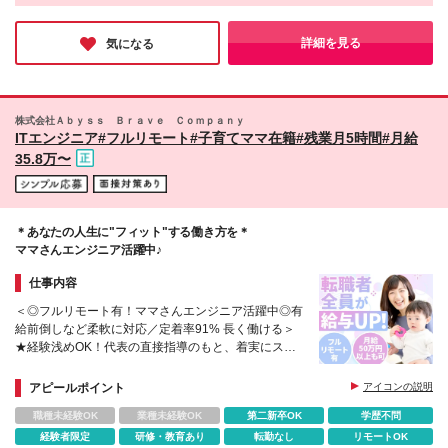
場所で働きたい ・残業の少ない環境で働きたい ・家
追加支給 《高還元が実現できる理由》 【1】単価公
族の時間を大切にできる働き方がしたい ・長期休暇
また、メンバーのキャリアにも寄り添い、「理想のキャリアのた
開・会社利益の固定による明朗会計 【2】「キャリア
を活用し、海外旅行に行きたい ・UIターンして、東
めのロードマップ」の作成をサポート。入社後すぐに将来の目標
詳細を見る
気になる
伴走」による高い定着率 【3】多角的な事業展開によ
を言語化し、実現できるまでのマップづくりから開始。入社時の
京の案件に携わりたい etc. 当社はすべて実現可能！
目標を見失わず、理想のキャリアへ進んでいける環境です。
る安定した経営基盤 【4】徹底した固定費削減と社内
まずは、あなたの希望を教えて下さい！ 実際に、関
DX化推進 ＼創業以来、給与についての不満なし／ 単
東圏在住が80%、地方在住が20%と、 地方で活躍中
価含め案件情報は全て開示している上、還元率式まで
の社員が在籍しています。 ※(変更の範囲)上記を除く
株式会社Ａｂｙｓｓ Ｂｒａｖｅ Ｃｏｍｐａｎｙ
公開。 納得度高く安心して働ける環境で、 結果とし
当社関連勤務地 ※フルリモートは通勤不要
ITエンジニア#フルリモート#⼦育てママ在籍#残業⽉5時間#⽉給
て定着率97%に繋がっています。 ＼具体的な年収例
35.8万〜
をご紹介／ ●案件単価：80万円⇒年収約730万円 ※
月給約60万円 ●案件単価：100万円⇒年収約930万
円 ※月給約80万円 ※詳しい給与情報はこちらをご覧
ください！ https://www.necmos.jp/career/payment
＊あなたの⼈⽣に"フィット"する働き⽅を＊
ママさんエンジニア活躍中♪
仕事内容
＜◎フルリモート有！ママさんエンジニア活躍中◎有
給前倒しなど柔軟に対応／定着率91% ⻑く働ける＞
★経験浅めOK！代表の直接指導のもと、着実にスキ
ルアップ☆資格取得支援制度＆スキルアップ支援制度
あり
アピールポイント
アイコンの説明
職種未経験OK
業種未経験OK
第二新卒OK
学歴不問
経験者限定
研修・教育あり
転勤なし
リモートOK