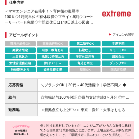
仕事内容
＜ママエンジニア在籍中！＞育休後の復帰率
100％◇1時間単位の有休取得◇プライム9割◇コーヒ
ーサーバーも完備◇年間総休日は140日以上◇図書購
入制度・資格取得支援制度など充実◇1時間単位の有
休取得
アピールポイント
アイコンの説明
職種未経験OK
業種未経験OK
第二新卒OK
学歴不問
経験者限定
研修・教育あり
転勤なし
リモートOK
土日祝休み
残業20時間以内
産育休活用有
服装自由
女性管理職在籍
休日120日～
育児と両立
ブランクOK
時短勤務あり
資格取得支援
副業OK
国認定取得
応募資格
＼ブランクOK｜30代～40代活躍中｜学歴不問／ ◆IT
エンジニアとしての実務経験を1年以上お持ちの方
（※要件定義や設計書の作成・読み解き、プログラミ
給与
◎前職給与100％保証 ◎賞与支給実績3ヶ月分 ◎年収
ング開発、インフラ・サーバ運用の経験など、言語や
150万円以上UPした実績あり ＊開発経験をお持ちの
ジャンルは一切問いません！） …★子育てブラン
方 月給30万円～50万円＋ 賞与年2回（支給実績：3ヶ
勤務地
＜新拠点立ち上げ中♪＞ 東京・愛知・大阪はもちろ
ク・時短希望も気兼ねなくご応募ください 「出産・
月分） ※給与には固定残業代(7万7000円～／見込み
ん、北海道・仙台・静岡・広島・福岡案件も多数！
育児で現場を数年離れていた」「今のスキルだけで上
時間外労働15h～)を含む。 ┗超過分は別途残業代を
◎フルリモート案件あり（テレワーク率7割以上） ◎
流に行けるか不安」という方も悩まれる前に、ぜひご
支給します。 ＊上流工程のご経験をお持ちの方 月給
長く同社を取材していますが、エンジニアが“いろんな案件に挑戦
原則転勤なし 1都3県(東京都23区内9割)、大阪、名古
応募ください。過去に身につけた経験そのものを、営
できる自由度”は業界屈指だと思います。上場企業の圧倒的な案件
40万円～75万円＋賞与年2回（支給実績：3ヶ月分）
屋市のプロジェクト先での勤務となります。 ■本
網があるからこそ、「最新技術に挑みたい」という挑戦も、「定
業が交渉し、無理なく働ける環境をご用意します◎
※給与には固定残業代(14万1000円～／見込み時間外
社 ：東京都豊島区西池袋1-11-1 メトロポ