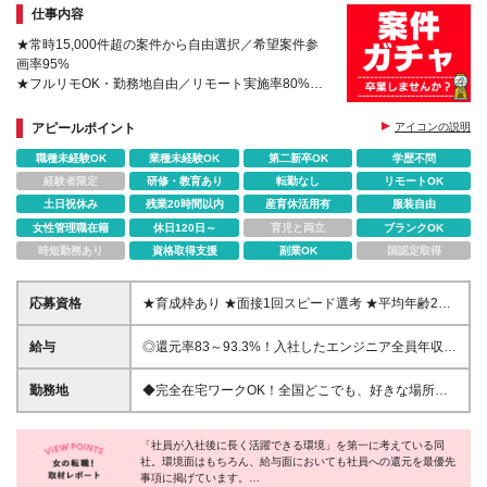
仕事内容
★常時15,000件超の案件から自由選択／希望案件参
画率95%
★フルリモOK・勤務地自由／リモート実施率80%
★案件情報は全開示
★還元率83～93.3%／入社者全員が年収UP
アピールポイント
アイコンの説明
★年休131日／基本定時退社／有給取得率100%
職種未経験OK
業種未経験OK
第二新卒OK
学歴不問
経験者限定
研修・教育あり
転勤なし
リモートOK
土日祝休み
残業20時間以内
産育休活用有
服装自由
女性管理職在籍
休日120日～
育児と両立
ブランクOK
時短勤務あり
資格取得支援
副業OK
国認定取得
応募資格
★育成枠あり ★面接1回スピード選考 ★平均年齢28
歳｜男女比7:3 ★20代～30代活躍中 ★学歴不問 【応
募条件】 ◎経験者 何らかの開発・設計構築の経験を
給与
◎還元率83～93.3%！入社したエンジニア全員年収
お持ちの方 └言語・業界・ジャンル不問 └ブランクあ
UP（平均160万円UP/平均月給45万円） ◎上昇還元
りOK ◎未経験者 29歳以下の方（若年層の長期的なキ
率制・単価連動型⇒会社利益は最大10万円！残り全て
勤務地
◆完全在宅ワークOK！全国どこでも、好きな場所で
ャリア形成を図るため） └第二新卒歓迎
を還元 ◎平均月単価は67万円 月給40万円～130万円
働ける ◆在宅勤務or出社も自由に選べる ◆UIターン
＋各種手当 ※経験・能力等を考慮の上、決定いたしま
歓迎！転勤なし 【本社】 〒155-0032 東京都世田谷区
す ※試用期間3ヵ月あり（待遇の変更はありません）
「社員が入社後に長く活躍できる環境」を第一に考えている同
代沢5-30-2 A＊G下北沢2F-2 ＼理想の働き方を実現／
社。環境面はもちろん、給与面においても社員への還元を最優先
※固定残業代は、時間外労働の有無に関わらず20時間
・リモートワークと出社を自由に選びたい ・好きな
事項に掲げています。
分を、月34,000円支給 上記を超える時間外労働分は