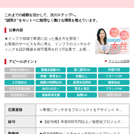
これまでの経験を活かして、次のステップへ。
“誠実さ”をモットーに無理なく働ける環境を整えています。
仕事内容
★インフラ領域で希望に沿った働き方を実現！
お客様のサービスを共に考え、インフラのコンサルテ
ィング＆設計構築＆保守運用を行うIT企業で、お客様
のシステムのインフラの構築や保守運用に携わってい
ただきます。
アピールポイント
アイコンの説明
職種未経験OK
業種未経験OK
第二新卒OK
学歴不問
経験者限定
研修・教育あり
転勤なし
リモートOK
土日祝休み
残業20時間以内
産育休活用有
服装自由
女性管理職在籍
休日120日～
育児と両立
ブランクOK
時短勤務あり
資格取得支援
副業OK
国認定取得
応募資格
☆希望にマッチするプロジェクトをアサイン☆ ※下記
すべてに該当する方が対象です※ ■IT業界での何らか
の実務経験（1年以上） ※ヘルプデスク／テクニカ
給与
★【給与例】年収500万円以上／仮想化プロジェクト
ルサポート／運用監視／キッティングなども歓迎 ■イ
(Linuxサーバ)参画 月給28万円～62万+各種手当（資
ンフラ領域（サーバ／ネットワーク）または開発領域
格・役職・通勤） ※経験・スキルなどを考慮し決定し
勤務地
★現在約9割が「リモート＋出社のハイブリッドスタ