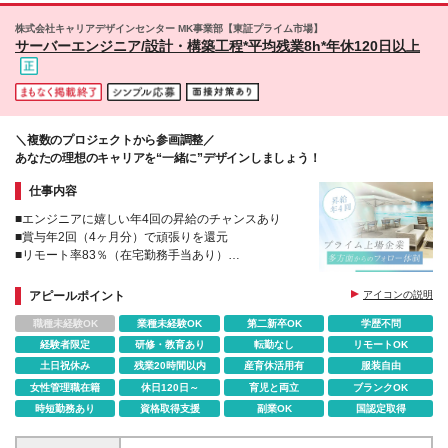
の範囲：会社が定める場所
株式会社キャリアデザインセンター MK事業部【東証プライム市場】
サーバーエンジニア/設計・構築工程*平均残業8h*年休120日以上
＼複数のプロジェクトから参画調整／
あなたの理想のキャリアを“一緒に”デザインしましょう！
仕事内容
■エンジニアに嬉しい年4回の昇給のチャンスあり
■賞与年2回（4ヶ月分）で頑張りを還元
■リモート率83％（在宅勤務手当あり）
■残業は月平均で8時間！
アピールポイント
アイコンの説明
職種未経験OK
業種未経験OK
第二新卒OK
学歴不問
経験者限定
研修・教育あり
転勤なし
リモートOK
土日祝休み
残業20時間以内
産育休活用有
服装自由
女性管理職在籍
休日120日～
育児と両立
ブランクOK
時短勤務あり
資格取得支援
副業OK
国認定取得