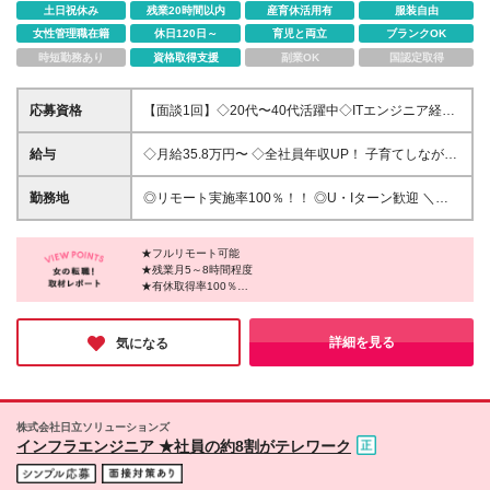
土日祝休み
残業20時間以内
産育休活用有
服装自由
女性管理職在籍
休日120日～
育児と両立
ブランクOK
時短勤務あり
資格取得支援
副業OK
国認定取得
応募資格
【⾯談1回】◇20代〜40代活躍中◇ITエンジニア経験
をお持ちの⽅◇開発、インフラ、⼯程などジャンルは
不問◇ブランクOK◇学歴不問 ▽あなたの理想を聞か
給与
◇⽉給35.8万円〜 ◇全社員年収UP！ ⼦育てしながら
せてください！ ・育児と両⽴できるようフルリモー
でも年収550万円以上可！＊ ※経験やスキルに応じて
トで働きたい ・単価を知って納得感を持って働きた
給与を決定 ※試⽤期間3ヶ⽉（本採⽤時と同条件） ※
勤務地
◎リモート実施率100％！！ ◎U・Iターン歓迎 ＼＼
い ・家庭もキャリアもどちらも⼤切にしたい ・安⼼
上記給与には固定残業代（30時間：87,200円〜）を
案件は100％選択制／／ 代表や経営層の信頼関係をも
できる環境で上流の⼯程にチャレンジしたい ▽あな
含む。超過分は別途⽀給。 ⽉給や⼿当、インセンテ
とに、 質のいい案件のみに限定。 約83％がチーム参
たの⼈⽣に"フィット"できる理由＊ ・案件は100%選
ィブなどを含めて、年収550万円以上をお約束しま
★フルリモート可能
画なのに加え、 直請け・⼀次請けが約85％だからこ
択制 ・約83％がチーム参画 ・直請け・⼀次請けが約
★残業月5～8時間程度
す！ 【具体的な例…】 ▼経験1年⽬（単価55万円）
そ、 スキルアップも年収UPも 安⼼して⽬指せる環境
★有休取得率100％
85％ ・⾔語、領域、フェーズも多種多様！ ・ベテラ
⽉給35.8万円 ※還元率75.4% ▼経験3年⽬（単価75万
です♪ ＼＼どんな⼈と働くの？／／ ⼈物重視の採⽤を
「一度でも一緒に働いた人と、長く楽しく働きたい」という代表
ンエリートが多数在籍で安⼼！ ▽こんな"フィット"が
円） ⽉給51.0万円 ※還元率78.9% ▼上記からさらに2
している当社は、 "ひとが⾃慢"の会社です♪ 「相⼿の
の想いが働きやすさに体現されています。「自分のキャリアを本
叶います！ ◎家庭重視のタイミング ・フルリモート
年後（単価78万円） ⽉給54.6万円※還元率81.2% ※
ため」に⾏動できる⼈ばかりだから、 キャリアやス
気で考えてくれている」という社員の方たちの言葉も印象的でし
詳細を見る
気になる
で家庭と両⽴ ・体調不良や学校⾏事に合わせたスケ
インセンティブ制度もあり！ ＼給与シミュレーショ
た。今後は上流案件や直取引案件を増やし、エンジニアにとって
キルの相談もしやすい空気感◎ 帰社⽇・強制イベン
ジュール調整 ◎⼦育てが少し落ち着いてきた頃 ・興
より魅力的で刺激的な環境がアップデートされていく同社で働け
ンをHPで公開中！ぜひご覧ください／
トなしのため、 ちょうどいい⼈間関係が特徴です♪ ≪
るチャンス、ぜひ見逃さないでくださいね。
味や経験に合わせた案件・⼯程へのステップアップ
https://abyssbrave-co.jp/salary/ ＊＊＊＊＊＊ ＼ひと
東京本社≫ ・東京都渋⾕区渋⾕2-19-15 宮益坂ビルデ
・マネジメントも挑戦可能！ 働き⽅の枠にとらわれ
りひとりの⼈⽣に"フィット"した働き⽅を／ 「案件の
ィング609 (変更の範囲)上記を除く当社関連勤務地
ず、 あなたの理想にずっと寄り添っていけるから、
株式会社日立ソリューションズ
開拓基準」は社員の理想の⼈⽣を叶えられるか。 ラ
インフラエンジニア ★社員の約8割がテレワーク
将来も安⼼して働くことができます◎
イフスタイルによって望むものが変わっても、 ずっ
と応え続けられる環境です◎ ◇他にも充実の制度
が… ・資格⼿当／資格取得⽀援 ・ガジェット代補助