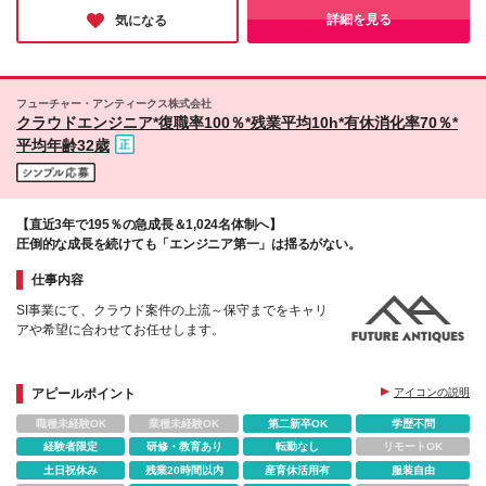
仮想化技術、セキュリティ知識 ・IT業界におけるSE
時間45分勤務したものとみなす。 ※残業代は別途全
勤務地
詳細を見る
気になる
経験5年以上 ・ITインフラシステムの導入リーダ経験
額支給いたします（主任・課長は裁量労働制のため、
など
労働基準法41条に基づき、休日・深夜のみ残業代を支
給いたします） ※試用期間3ヶ月（期間中の条件に差
異なし） ＜担当の場合＞ 【想定年収】480万～660万
フューチャー・アンティークス株式会社
円 【月給】30万～41万円 ※前職年収、ご経験・スキ
クラウドエンジニア*復職率100％*残業平均10h*有休消化率70％*
ルを考慮の上、当社規定により決定いたします。 ※残
平均年齢32歳
業代は別途全額支給いたします。 ※試用期間3ヶ月
（期間中の条件に差異なし）
【直近3年で195％の急成長＆1,024名体制へ】
圧倒的な成長を続けても「エンジニア第一」は揺るがない。
仕事内容
SI事業にて、クラウド案件の上流～保守までをキャリ
アや希望に合わせてお任せします。
アピールポイント
アイコンの説明
職種未経験OK
業種未経験OK
第二新卒OK
学歴不問
経験者限定
研修・教育あり
転勤なし
リモートOK
土日祝休み
残業20時間以内
産育休活用有
服装自由