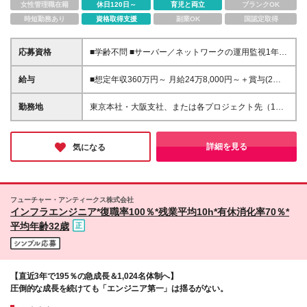
女性管理職在籍
休日120日～
育児と両立
ブランクOK
時短勤務あり
資格取得支援
副業OK
国認定取得
応募資格
■学齢不問 ■サーバー／ネットワークの運用監視1年以
上のご経験 【外国籍の方へ】 ※上記に加え、以下3点
が必須となります。 ・開発（製造）経験2年以上 ・日
給与
■想定年収360万円～ 月給24万8,000円～＋賞与(2回)
本語能力試験（JLPT）N1の取得 ・日本国内の企業で
※試用期間6カ月間中の雇用形態に差異はございませ
のエンジニア就業経験 【休職歴（既往歴）がある方
ん。 ※固定残業代（21時間分/3万4,800円～）を含み
勤務地
東京本社・大阪支社、または各プロジェクト先（1都3
へ】 ・ご病気等により現職で休職期間がある場合は
ます。超過分は別途支給いたします。 ー■【多角的な
県、大阪府内）にて勤務となります。 ※勤務地は希望
「すでに復職されていること」を必須条件とさせてい
評価制度】■ー 上期下期にリーダーが面談を担当し
を考慮します。 ※転居を伴う転勤はありません。 ■東
ただいております。
「自社貢献、顧客貢献、自己研鑽、行動目標」それぞ
京勤務 東京本社または東京都・千葉県・埼玉県・神
詳細を見る
気になる
れにおいて自身で目指すことを宣言し、最終的に達成
奈川県の各プロジェクト先 ┗案件先：東京7割、神奈
できているかどうかをリーダーが判断。客観評価をす
川2割、千葉0.5割、埼玉0.5割ほどです ■大阪勤務 大
るため、顧客先に出向いて直接評価を伺います。ま
阪支社または顧客先（大阪市内）での各プロジェクト
た、アサイン社員の増加や、下流から上流への商流ア
先 ┗案件先：大阪8割、兵庫1割、京都1割ほどです
フューチャー・アンティークス株式会社
ップ等についても伺い、実績として評価いたします。
(変更の範囲)会社の定める場所
インフラエンジニア*復職率100％*残業平均10h*有休消化率70％*
平均年齢32歳
【直近3年で195％の急成長＆1,024名体制へ】
圧倒的な成長を続けても「エンジニア第一」は揺るがない。