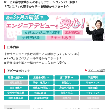
サービス業や営業からのキャリアチェンジメンバー多数！
ィス≫ 愛知県名古屋市中区栄2-2-17名古屋情報セン
「ITとは？」の基本から学べる研修からスタート☆
タービル3階 ≪福岡オフィス≫ 福岡県福岡市中央区天
神1-13-25福岡中央ビル6階 ※変更の範囲：上記を除
く当社関連勤務地
仕事内容
【女性エンジニア多数活躍中／未経験からチャレンジOK】
★2～3ヵ月のITスクール研修からスタート！
★研修後は先輩と一緒のチームに入るから安心♪
★土日祝休、年休124日以上、残業少なめ、リモートあり
アピールポイント
アイコンの説明
職種未経験OK
業種未経験OK
第二新卒OK
学歴不問
経験者限定
研修・教育あり
転勤なし
リモートOK
土日祝休み
残業20時間以内
産育休活用有
服装自由
女性管理職在籍
休日120日～
育児と両立
ブランクOK
時短勤務あり
資格取得支援
副業OK
国認定取得