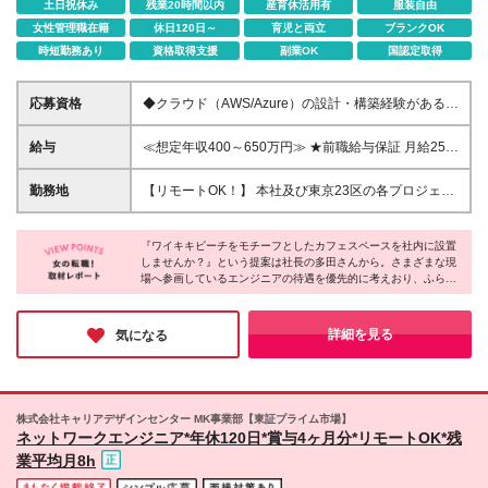
土日祝休み
残業20時間以内
産育休活用有
服装自由
女性管理職在籍
休日120日～
育児と両立
ブランクOK
時短勤務あり
資格取得支援
副業OK
国認定取得
応募資格
◆クラウド（AWS/Azure）の設計・構築経験がある方
（年数不問） ◆サーバー設計構築、運用保守経験が
ある方（年数不問） ※学歴不問
給与
≪想定年収400～650万円≫ ★前職給与保証 月給25万
円～41.5万円＋賞与年2回（4カ月分）＋各種手当＋残
業代全額支給 ※試用期間は3ヶ月。その間の給与・待
勤務地
【リモートOK！】 本社及び東京23区の各プロジェク
遇に差異はありません 【評価制度について】 事業貢
ト先での勤務となります ※転居を伴う転勤はありませ
献度（＝売上）と連動した評価制度を設けています。
ん 本社／東京都港区赤坂3-21-20 赤坂ロングビーチビ
実力を正当に評価できるよう、年4回の昇給チャンス
『ワイキキビーチをモチーフとしたカフェスペースを社内に設置
ル ★就業先にもよりますが、リモート案件も多く取
しませんか？』という提案は社長の多田さんから。さまざまな現
を用意しています。 全30段階のグレードを用意して
り扱っている為、リモート勤務での就業も可能です！
場へ参画しているエンジニアの待遇を優先的に考えおり、ふらっ
おり、 実績に応じて収入UPが叶う仕組みを整えてい
【社長から溢れ出るエンジニアファーストの精神】
と立ち寄り珈琲を飲んで一息つくときや、ワークスペースとして
ます！ ★賞与年2回（4ヶ月分） ※売上実績に合わせ
エンジニアの皆さんが羽根を休められる場所として、
使いたいときに、いつでも利用できるようにと発案されました。
た評価項目を用意しています
ハワイのワイキキビーチをモチーフとしたカフェスペ
居心地の良い環境は社員と一緒に作っていくスタンスです。長く
詳細を見る
気になる
活躍できる会社を探している方はぜひご応募ください♪
ースを社内に設置すべく内装計画中！ドリンク・軽食
が無料で、一息つける空間になる予定です。 ※受動喫
煙防止対策：就業先による異なる ★就業場所の変更
の範囲：会社が定める場所
株式会社キャリアデザインセンター MK事業部【東証プライム市場】
ネットワークエンジニア*年休120日*賞与4ヶ月分*リモートOK*残
業平均月8h