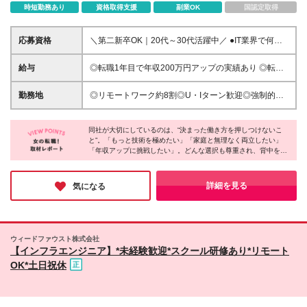
時短勤務あり
資格取得支援
副業OK
国認定取得
応募資格
＼第二新卒OK｜20代～30代活躍中／ ●IT業界で何か
しらの勤務経験をお持ちの方 ●学歴不問 ※ブランクも
問いませんので、 結婚・出産などを経て仕事に復帰
給与
◎転職1年目で年収200万円アップの実績あり ◎転職
したいという方も是非ご応募ください♪ ＜こんな方に
後収入が大幅に上がり、「ペットを飼い始めた」「趣
ぴったりです！＞ ★「年収アップで、憧れのブラン
味の旅行頻度が増えた」なんて人も♪ ◎平均年収595
勤務地
◎リモートワーク約8割◎U・Iターン歓迎◎強制的な
ド品や趣味にお金をかけたい」 ★「残業少なめの環
万円【業界平均より＋100万円】 ＼中途入社者のほと
帰社日なし◎勤務地はあなたの希望を100%尊重！
境で、自分の時間も大切にしたい」 ★「スキルに見
んどが年収アップを実現！／ 月給30万円以上+賞与年
「引っ越したくない」「家族の近くで働きたい」とい
合った正当な評価と報酬が欲しい」 ★「無理なく働
2回(昨年度実績3.5ヶ月分)+各種手当 ＜エンジニアに
同社が大切にしているのは、“決まった働き方を押しつけないこ
ったご希望をぜひ教えてください♪ ★家計にも、自分
きながら、旅行や美味しい食事を楽しみたい」
と”。「もっと技術を極めたい」「家庭と無理なく両立したい」
しっかり還元！＞ 当社ではクライアントとの契約金
時間にもやさしい社宅制度★ （飯田橋・吉祥寺・府
「年収アップに挑戦したい」。どんな選択も尊重され、背中を押
額や諸経費を見える化。 顧客から評価される契約金
中・大阪エリア） 駅チカの安心できる物件に、格安
してくれるのが同社の特徴。実際にリモートで働くママエンジニ
が、そのままあなたの評価・給与に直結します。
で入居できる社宅制度をご用意。 家賃の負担がぐっ
アからも「ここまで自分の事情に寄り添ってくれる会社は初め
「前職では見えなかった評価基準が明確になった」
と軽くなる上に、通勤時間が短くなることで 子ども
て」という声があがっています。働き方もキャリアも“自分らし
詳細を見る
気になる
「頑張りが数字で見える」と 納得感をもって働ける
く”選べる環境で、あなたの理想もきっと形になります！
の送迎や自分時間にゆとりが生まれるのも嬉しいポイ
システムが好評です♪ ※経験・スキルを考慮して決定
ント。 仕事も生活も、無理なく続けられる環境を整
します ※3ヶ月の試用期間あり(期間中の給与・待遇に
えています！ ●東京圏：飯田橋オフィス／東京・神奈
差異はありません) ※固定残業代月45時間分（8万
川・千葉・埼玉のプロジェクト ●関西圏：大阪オフィ
ウィードファウスト株式会社
1000円以上）を含みます。超過分は追加支給します
ス／大阪・兵庫・京都・滋賀・奈良・和歌山のプロジ
【インフラエンジニア】*未経験歓迎*スクール研修あり*リモート
ェクト ●東海圏：名古屋オフィス／愛知・岐阜・三重
OK*土日祝休
のプロジェクト ●九州圏：福岡オフィス／九州内各地
のプロジェクト ≪東京オフィス≫ 東京都千代田区飯
田橋4-5-6ECS第3ビル ≪大阪オフィス≫ 大阪府大阪
市中央区北浜3-5-19ホワイトビル10階 ≪名古屋オフ