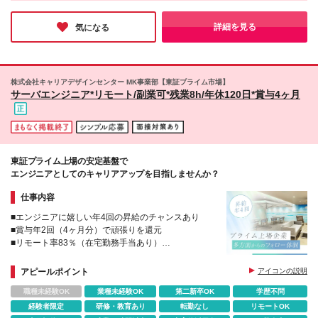
時で帰りたい」という暮らしの希望も、どちらも妥協なく叶う。
労働15h～)を含む。 ┗超過分は別途残業代を支給し
リタンプラザビル15階・21階 ■名古屋オフィス：愛知
スキルに自信がない若手の方も、育児と両立したいママも。「自
ます。 ＊契約社員をご希望の方 年俸制：408万円～
県名古屋市西区名駅1-1-17 名駅ダイヤメイテツビル5
分には無理かも」と諦める前に、まずは話を聞きに行ってほし
詳細を見る
気になる
700万円 ※年俸額の1/12を月々支給。月額換算で34万
い。そう心からお勧めできる一社です。
階 ■大阪オフィス ：大阪府大阪市北区堂山町1-5 三
円～58万4000円となります ※給与には職務手当とし
共梅田ビル9階 ---------------------- ★引っ越し支援金あ
て固定残業代(6万3000円～11万円／見込み時間外労
り！ 当社を起点に100キロ以上300キロ未満は5万
働25h分)を含む。 ┗25時間を超える場合は別途割増
円、 300キロ以上は10万円など規定により支給可能で
株式会社キャリアデザインセンター MK事業部【東証プライム市場】
賃金を支給します。 ※前職および経験・能力に応じ当
す。 ---------------------- ※変更の範囲：上記を除く当社
サーバエンジニア*リモート/副業可*残業8h/年休120日*賞与4ヶ月
社規定により優遇します ※試用期間6ヶ月あり（期間
関連勤務地
中の給与・待遇に変更はありません）
………………… ＜契約社員について＞ ・契約更新：
有（契約期間満了時に判断） ・更新上限：有（通算
上限5年／正社員登用制度あり） ・その他：正社員と
同条件
東証プライム上場の安定基盤で
エンジニアとしてのキャリアアップを目指しませんか？
仕事内容
■エンジニアに嬉しい年4回の昇給のチャンスあり
■賞与年2回（4ヶ月分）で頑張りを還元
■リモート率83％（在宅勤務手当あり）
■残業は月平均で8時間！
アピールポイント
アイコンの説明
職種未経験OK
業種未経験OK
第二新卒OK
学歴不問
経験者限定
研修・教育あり
転勤なし
リモートOK