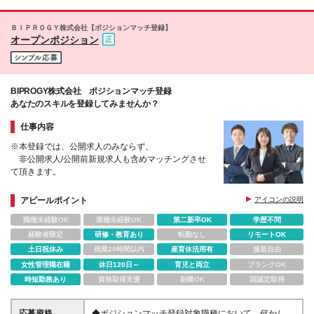
るため、顧客先に出向いて直接評価を伺います。ま
阪支社または顧客先（大阪市内）での各プロジェクト
た、アサイン社員の増加や、下流から上流への商流ア
先 ┗案件先：大阪8割、兵庫1割、京都1割ほどです
ＢＩＰＲＯＧＹ株式会社【ポジションマッチ登録】
ップ等についても伺い、実績として評価いたします。
(変更の範囲)会社の定める場所
オープンポジション
BIPROGY株式会社 ポジションマッチ登録
あなたのスキルを登録してみませんか？
仕事内容
※本登録では、公開求人のみならず、
非公開求人/公開前新規求人も含めマッチングさせ
て頂きます。
アピールポイント
アイコンの説明
職種未経験OK
業種未経験OK
第二新卒OK
学歴不問
経験者限定
研修・教育あり
転勤なし
リモートOK
土日祝休み
残業20時間以内
産育休活用有
服装自由
女性管理職在籍
休日120日～
育児と両立
ブランクOK
時短勤務あり
資格取得支援
副業OK
国認定取得
応募資格
◆ポジションマッチ登録対象職種において、何かしら