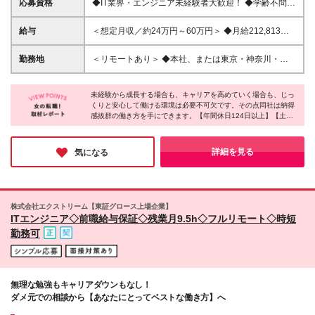
応募資格
◆IT業界・エンジニア未経験者大歓迎！ ◆学齢不問
（文系・理系も問いません） ◆第二新卒、正社員が
初めての方もOK ◆インフラ（ネットワーク・サー
給与
＜想定月収／約24万円～60万円＞ ◆月給212,813円
バ）に興味がある方 ☆インターネットで動画を見た
～553,105円＋各種手当＋賞与（年2回） ※時間外手
り、SNSを楽しんだり、 オンラインで遠方の人とや
当は、別途1分単位で全額支給します ※試用期間3ヶ
勤務地
＜リモートあり＞ ◆本社、または東京・神奈川・千
り取りできたり、 インフラは現代社会に必要不可欠
月あり(期間中の給与・待遇に差異はありません) ＜社
葉・埼玉のプロジェクト先 ☆フルリモートやリモー
なIT技術です。 「技術で社会に貢献したい！」という
内活動でも手当支給！＞ 当社ではプロジェクト以外
トの併用割合は、2022年7月時点で76%です。 ※ご希
方にぴったりです！ 【こんな方とはぜひお会いした
の社内業務についても、 できる限り活動実績を支
未経験から成長する場合も、キャリアを高めていく場合も、じっ
望を最大限考慮して勤務地を決定します ※U／Iターン
いです！】 ◎未経験から成長できる環境を探してい
くりと安心して働ける環境は必要不可欠です。その点同社は納得
援・評価するため、 以下のような様々な手当てを用
歓迎（引越費規定内支給） 【本社】 東京都豊島区巣
感抜群の働き方を手にできます。【年間休日124日以上】【土日
る方 ◎感謝されることに喜びを感じる方 ◎手に職を
意しています。 ◎現場管理手当／チーム進捗や内外
鴨1-4-7 MKビル5F （変更の範囲）上記を除く当社関
祝休】【残業月15時間以内】で、オフを大切にすることが可能で
付けて成長したい方 ◎チームワークを大切にできる
部の管理調整業務 ◎PJ外管理手当／社内体制上の配
連勤務地
す。さらに【リモートOK】【時短勤務可能】【産育休取得・復
方 ◎じっくりと腰を据えて活躍してくれる方
下メンバーを管理 ◎疎通手当／配下メンバーの次案
帰実績多数】など、ライフスタイルに応じた働き方も実現できま
詳細を見る
気になる
件営業時における営業連絡 ◎査定手当／目標管理に
す。安心して働き続けられる最良の環境がここにあります。
纏わるもの ◎会議手当／グループ、全体会議参加時
◎資料手当／会議資料作成時 ◎紹介手当／従業員紹
介時 ◎企画手当／研修、勉強会、サークル等の起案
株式会社エクストリーム【東証グロース上場企業】
時 ◎実施手当／企画実行時 ◎特別手当／上記以外の
ITエンジニア◇前職給与保証◇残業月9.5h◇フルリモート◇時短
業務
勤務可
無理な勉強もキャリアダウンもなし！
ダメ元での相談から【あなたにとってベストな働き方】へ