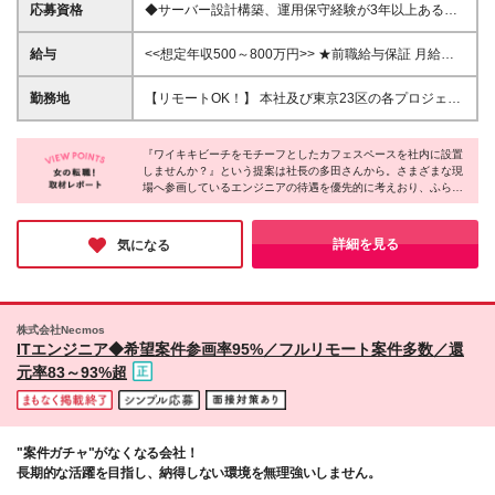
応募資格
◆サーバー設計構築、運用保守経験が3年以上ある方
※学歴不問
給与
<<想定年収500～800万円>> ★前職給与保証 月給
31.2万円～50.0万円＋賞与年2回（4カ月分）＋各種手
当＋残業代全額支給 ※試用期間は3ヶ月。その間の給
勤務地
【リモートOK！】 本社及び東京23区の各プロジェク
与・待遇に差異はありません 【評価制度について】
ト先での勤務となります ※転居を伴う転勤はありませ
事業貢献度（＝売上）と連動した評価制度を設けてい
ん 本社／東京都港区赤坂3-21-20 赤坂ロングビーチビ
ます。 実力を正当に評価できるよう、年4回の昇給チ
『ワイキキビーチをモチーフとしたカフェスペースを社内に設置
ル ★就業先にもよりますが、リモート案件も多く取
しませんか？』という提案は社長の多田さんから。さまざまな現
ャンスを用意しています。 全30段階のグレードを用
り扱っている為、リモート勤務での就業も可能です！
場へ参画しているエンジニアの待遇を優先的に考えおり、ふらっ
意しており、 実績に応じて収入UPが叶う仕組みを整
【社長から溢れ出るエンジニアファーストの精神】
と立ち寄り珈琲を飲んで一息つくときや、ワークスペースとして
えています！ ★賞与年2回（4ヶ月分） ※売上実績に
エンジニアの皆さんが羽根を休められる場所として、
使いたいときに、いつでも利用できるようにと発案されました。
合わせた評価項目を用意しています
ハワイのワイキキビーチをモチーフとしたカフェスペ
居心地の良い環境は社員と一緒に作っていくスタンスです。長く
詳細を見る
気になる
活躍できる会社を探している方はぜひご応募ください♪
ースを社内に設置すべく内装計画中！ドリンク・軽食
が無料で、一息つける空間になる予定です。 ※受動喫
煙防止対策：就業先による異なる ★就業場所の変更
の範囲：会社が定める場所
株式会社Necmos
ITエンジニア◆希望案件参画率95%／フルリモート案件多数／還
元率83～93%超
"案件ガチャ"がなくなる会社！
長期的な活躍を目指し、納得しない環境を無理強いしません。