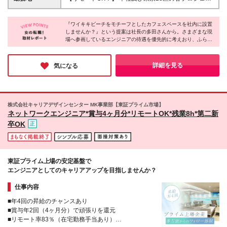
与・待遇に差異はありません 【評価制度について】
ト先での勤務となります ※転居を伴う転勤はありませ
事業貢献度（＝売上）と連動した評価制度を設けてい
ん 本社／東京都港区赤坂3-21-20 赤坂ロングビーチビ
ます。 実力を正当に評価できるよう、年4回の昇給チ
『ワイキキビーチをモチーフとしたカフェスペースを社内に設置
ル ★就業先にもよりますが、リモート案件も多く取
しませんか？』という提案は社長の多田さんから。さまざまな現
ャンスを用意しています。 全30段階のグレードを用
り扱っている為、リモート勤務での就業も可能です！
場へ参画しているエンジニアの待遇を優先的に考えおり、ふらっ
意しており、 実績に応じて収入UPが叶う仕組みを整
【社長から溢れ出るエンジニアファーストの精神】
と立ち寄り珈琲を飲んで一息つくときや、ワークスペースとして
えています！ ★賞与年2回（4ヶ月分） ※売上実績に
エンジニアの皆さんが羽根を休められる場所として、
使いたいときに、いつでも利用できるようにと発案されました。
合わせた評価項目を用意しています
ハワイのワイキキビーチをモチーフとしたカフェスペ
居心地の良い環境は社員と一緒に作っていくスタンスです。長く
詳細を見る
気になる
活躍できる会社を探している方はぜひご応募ください♪
ースを社内に設置すべく内装計画中！ドリンク・軽食
が無料で、一息つける空間になる予定です。 ※受動喫
煙防止対策：就業先による異なる ★就業場所の変更
の範囲：会社が定める場所
株式会社キャリアデザインセンター MK事業部【東証プライム市場】
ネットワークエンジニア*賞与4ヶ月分*リモートOK*残業8h*第二新
卒OK
東証プライム上場の安定基盤で
エンジニアとしてのキャリアアップを目指しませんか？
仕事内容
■年4回の昇給のチャンスあり
■賞与年2回（4ヶ月分）で頑張りを還元
■リモート率83％（在宅勤務手当あり）