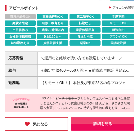
■残業は月平均で8時間！
■書籍購入補助制度（最大5000円/月を補助）
アピールポイント
アイコンの説明
職種未経験OK
業種未経験OK
第二新卒OK
学歴不問
経験者限定
研修・教育あり
転勤なし
リモートOK
土日祝休み
残業20時間以内
産育休活用有
服装自由
女性管理職在籍
休日120日～
育児と両立
ブランクOK
時短勤務あり
資格取得支援
副業OK
国認定取得
応募資格
＼運用など経験が浅い方でも歓迎しています！／ ◆
第二新卒OK！ ◆インフラエンジニアとしてのご経験
がある方 ※学歴不問
給与
≪想定年収400～650万円≫ ★前職給与保証 月給25万
円～41.5万円＋賞与年2回（4カ月分）＋各種手当＋残
業代全額支給 ※試用期間は3ヶ月。その間の給与・待
勤務地
【リモートOK！】 本社及び東京23区の各プロジェク
遇に差異はありません 【評価制度について】 事業貢
ト先での勤務となります ※転居を伴う転勤はありませ
献度（＝売上）と連動した評価制度を設けています。
ん 本社／東京都港区赤坂3-21-20 赤坂ロングビーチビ
実力を正当に評価できるよう、年4回の昇給チャンス
『ワイキキビーチをモチーフとしたカフェスペースを社内に設置
ル ★就業先にもよりますが、リモート案件も多く取
しませんか？』という提案は社長の多田さんから。さまざまな現
を用意しています。 全30段階のグレードを用意して
り扱っている為、リモート勤務での就業も可能です！
場へ参画しているエンジニアの待遇を優先的に考えおり、ふらっ
おり、 実績に応じて収入UPが叶う仕組みを整えてい
【社長から溢れ出るエンジニアファーストの精神】
と立ち寄り珈琲を飲んで一息つくときや、ワークスペースとして
ます！ ★賞与年2回（4ヶ月分） ※売上実績に合わせ
エンジニアの皆さんが羽根を休められる場所として、
使いたいときに、いつでも利用できるようにと発案されました。
た評価項目を用意しています
ハワイのワイキキビーチをモチーフとしたカフェスペ
居心地の良い環境は社員と一緒に作っていくスタンスです。長く
詳細を見る
気になる
活躍できる会社を探している方はぜひご応募ください♪
ースを社内に設置すべく内装計画中！ドリンク・軽食
が無料で、一息つける空間になる予定です。 ※受動喫
煙防止対策：就業先による異なる ★就業場所の変更