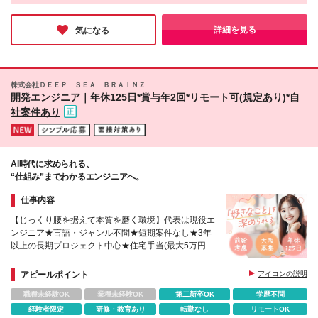
資格取得支援など、充実した制度も完備。スキルに自信がない方
望の方もご相談に応じます。 ※(変更の範囲)上記を除
でも安心して挑戦できる環境が整っており、キャリアチェンジを
く当社関連勤務地 ＼理想の働き方を実現／ ・好きな
考える方にとって理想的な職場だと感じました。エンジニアとし
詳細を見る
気になる
ての新しい一歩を踏み出してみてはいかがでしょうか。
場所で働きたい ・プライベートと両立させたい ・ネ
イル・ピアス＆髪色自由にしたい ・産休＆育休も遠
慮なく取得したい ・副業もしたい など
株式会社ＤＥＥＰ ＳＥＡ ＢＲＡＩＮＺ
開発エンジニア｜年休125日*賞与年2回*リモート可(規定あり)*自
社案件あり
AI時代に求められる、
“仕組み”までわかるエンジニアへ。
仕事内容
【じっくり腰を据えて本質を磨く環境】代表は現役エ
ンジニア★言語・ジャンル不問★短期案件なし★3年
以上の長期プロジェクト中心★住宅手当(最大5万円)
や家族手当あり★年間休日125日・土日祝休
アピールポイント
アイコンの説明
職種未経験OK
業種未経験OK
第二新卒OK
学歴不問
経験者限定
研修・教育あり
転勤なし
リモートOK