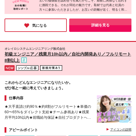
インの無い期間も100％給与保証します ＜入社後、給
互いの価値観を認め合う社風だからこそ、経験に関係なく恐れず
【本社】 東京都港区芝公園1-8-20 H¹O芝公園 ※(変更
かを測る国際的な検定試験です
に挑戦できる。それが同社の魅力です。取材では代表と社員の
与UPした社員が多数！＞ 一人ひとりの頑張りやスキ
の範囲)仕事内容欄の記載を除く当社業務全般 ※(変更
方々に参加いただきましたが、お互いの距離が近く、明るく和や
ルアップをしっかり評価し、給与に還元しています。
の範囲)勤務地欄の記載を除く当社関連勤務地
かな雰囲気が伝わってきました♪さらに、市場価値の高いITスキル
実際に中途入社したメンバーの多くが年収UPを実現
やAI活用力を身につけることで、時代が変わっても求められる人
しています！ ■年収264万円 → 336万円【＋72万円】
材へと成長できる環境も整っています。「一生モノの技術を磨き
詳細を見る
気になる
（23歳／月給は前職比6万円UP） ■年収456万円 →
たい」という方に、これ以上の環境はないと感じました！
540万円【＋84万円】（30歳／月給は前職比7万円
UP） ■年収660万円 → 720万円【＋60万円】（41歳
／月給は前職比5万円UP）
オレイロシステムエンジニアリング株式会社
初級エンジニア／残業月10h以内／自社内開発あり／フルリモート
8割以上
これからどんなエンジニアになりたいか。
ぜひ私と一緒に考えていきましょう。
仕事内容
★大手直請け約90％★約8割がフルリモート★単価の
60〜65%をダイレクト支給★チーム参画あり★残業
月平均10h以内★前職給与保証★自社プロダクトへの
参画あり★待機時の給与カットなし★面接1回★生成
AI積極活用中
アピールポイント
アイコンの説明