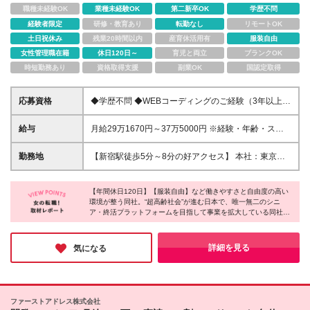
職種未経験OK
業種未経験OK
第二新卒OK
学歴不問
経験者限定
研修・教育あり
転勤なし
リモートOK
土日祝休み
残業20時間以内
産育休活用有
服装自由
女性管理職在籍
休日120日～
育児と両立
ブランクOK
時短勤務あり
資格取得支援
副業OK
国認定取得
応募資格
◆学歴不問 ◆WEBコーディングのご経験（3年以上）
├HTML5／CSS3／JavaScript（jQuery含む）の実務
経験（3年以上） ├Sass／SCSSを用いたスタイル設
給与
月給29万1670円～37万5000円 ※経験・年齢・スキル
計・管理 ├レスポンシブデザインの実装経験
などを考慮の上、当社規定により決定いたします ※試
└WordPress等のCMS構築・カスタマイズ経験 ＼こ
用期間3ヵ月あり（期間中の待遇に変更はありませ
勤務地
【新宿駅徒歩5分～8分の好アクセス】 本社：東京都
んな方はぜひご応募ください／ ・デザインへの関心
ん） ※上記には固定残業代（固定残業代￥75,915
新宿区西新宿7丁目3−4 アソルティ西新宿 2F ※転勤な
があり、ゆくゆくはデザインも担いたいと考えている
～・45時間分を含む/月）を含み、超過分は別途支給
し ※変更の範囲：上記を除く当社関連勤務地
方 ・自身の成果物が「どれだけ売上に貢献したか」
いたします
【年間休日120日】【服装自由】など働きやすさと自由度の高い
に興味がある方 ・仮説検証を繰り返し、粘り強く改
環境が整う同社。“超高齢社会”が進む日本で、唯一無二のシニ
ア・終活プラットフォームを目指して事業を拡大している同社。
善に取り組める方
更なる事業成長に向けて拡大を急速に加速させています。社会課
題に正面から向き合い、人々の暮らしや未来を支えるやりがいは
抜群。確かな将来性と安定感のある環境で、自身の経験やスキル
詳細を見る
気になる
を遺憾なく発揮できる企業だと感じました！
ファーストアドレス株式会社