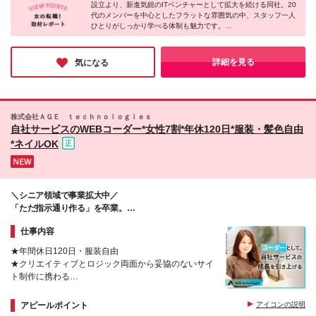
ださい！ 【将来はこんな活躍を目指せます】 ・有名
給与を考慮します。 ☆明確な評価制度あり。個人の
設立より、新進気鋭のITベンチャーとして拡大を続ける同社。20
町駅」より徒歩7分 都営新宿線「小川町」より徒歩7
企業の案件に挑戦 ・IT人材として市場価値UP ・仕事
代のメンバーを中心としたフラットな雰囲気の中、スタッフ一人
頑張りに応じて評価します。
分 【プロジェクト先】 ◆東京23区を中心とした東
ひとりがしっかり学べる体制も魅力です。
と育児の両立 ・産育休後の職場復帰 ・リモートワー
京・神奈川・千葉・埼玉・札幌・仙台・名古屋・大
今回の募集は未経験から知識・スキルを身に付けることができ、
クや在宅勤務 ・フリーランスや独立 【こんな前職の
阪・福岡など ※勤務地は希望を考慮します。 ※転居を
意欲次第でスピード感のある成長を望めるのだそう。今後も計画
方もエンジニアデビュ―可能】 ・受付 ・データ入力
伴う転勤はありません。 ※すべて徒歩10分以内の駅
的に増員を進めていくことから、キャリアアップのチャンスをつ
詳細を見る
気になる
・ECサイト運用 ・SNS運用 ・コールセンター ・不
かみたい方にもおすすめです。
チカオフィスです。 ★将来的には、在宅勤務や完全
動産営業 ・コスメ販売 ・ペットショップ店員 ・美容
在宅、リモート、フルリモートも可能です！
クリニックの医療事務 ・英語や韓国語などを使う事
務 ・IT事務 ・ピラティスインストラクター ・カウン
セラー ・CADオペレーター など
株式会社ＡＧＥ ｔｅｃｈｎｏｌｏｇｉｅｓ
自社サービスのWEBコーダー*女性7割*年休120日*服装・髪色自由
*ネイルOK
＼シニア領域で事業拡大中／
「ただ指示通り作る」を卒業。
自社サービスのグロースを動かす手ごたえを！
仕事内容
★年間休日120日・服装自由
★クリエイティブとロジック両面から妥協のないサイ
ト制作に携わる
★WebデザインやWordPress構築への挑戦もOK！
★LPやバナーなどのデザイン制作にもチャレンジ可
アピールポイント
アイコンの説明