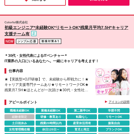
じて【別途報酬】を支給していますので、 スキルを
庭を守りながらもう一度キャリアを築けると感じました。
ペースに合わせた働き方を実現できます。 ※(変更の
活かして収入もキャリアも広げられます！
範囲)上記を除く当社関連勤務地
Colorful株式会社
初級エンジニア*未経験OK*リモートOK*残業月平均7.5H*キャリア
支援チーム有
＊30代・女性代表によるITベンチャー＊
IT業界の入口にいるあなたへ。一緒にキャリアを考えます！
仕事内容
★【実践型×OJT研修】で、未経験から即戦力に！★
キャリア支援専門チームあり★リモートワークOK★
残業月7.5H★ほとんどが一次請け★30代・女性社長
があなたの味方に
アピールポイント
アイコンの説明
職種未経験OK
業種未経験OK
第二新卒OK
学歴不問
経験者限定
研修・教育あり
転勤なし
リモートOK
土日祝休み
残業20時間以内
産育休活用有
服装自由
女性管理職在籍
休日120日～
育児と両立
ブランクOK