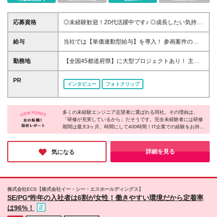
応募資格
◎未経験歓迎！20代活躍中です♪ ◎成長したい気持ち
があれば大丈夫です！ ■学歴不問 ■基本的なPCスキル
※転勤の可能性があります ～面接は“カジュアルスタ
給与
当社では【単価連動型給与】を導入！ 参画案件の契
イル”～ 直接お話しして、あなたの志向や今後の希望
約単価に連動して給与が決定。 還元率は単価の
などを しっかり伺いたいと思っています。 「手に職
【70％～80％】と東証プライム上場グループとして
勤務地
【全国45都道府県】に大型プロジェクトあり！ 主要
つけたい」「長く働けるスキルを身につけたい」 な
高水準です！（社会保険料・教育コスト含む） ■関
勤務地： 北海道/宮城県/栃木県/埼玉県/千葉県/東京都/
ど、悩みも気軽にご相談ください♪
東：月給27万円～48万円／想定年収380万円～800万
神奈川県/愛知県/大阪府/京都府/兵庫県/広島県/福岡県/
PR
インタビュー
フォトクリップ
円 ■関西：月給25.5万円～48万円／想定年収360万円
熊本県 ※勤務エリアは、あなたの希望を考慮して決定
～800万円 ■東海：月給24万円～48万円／想定年収
します！ ◆現住所や希望を最大限考慮します ※入社
340万円～800万円 ■その他：月給22.2万円～48万円
してから数年は、転勤の可能性があります ※リモート
／想定年収310万円～800万円 【月給内訳】基本給19
多くの未経験エンジニア志望者に選ばれる同社。その理由は、
ワーク導入率55% 配属先により異なる 全国にプロジ
「研修が充実しているから」だそうです。完全未経験者には研修
万円～＋実務手当3～7万円＋地域手当2千円～5万円
ェクトあり！ ※四国、沖縄除く ＜拠点一覧＞※下記は
期間は最大3ヶ月、時間にして400時間！IT企業での経験をお持ち
※対象者には役職手当（月1万～10万円）支給 ※地域
一例です／その他エリアにも案件あり ■東京本部/東京
の方なら1ヶ月の専用カリキュラムを使った研修！実際に異業種
手当は派遣元事業所により変動（東京5万円/大阪3.5
都港区東新橋2-14-1 NBFコモディオ汐留4F ■大阪営
からキャリアチェンジした方が活躍しています。採用担当の方か
万円/名古屋2万円等） ■賞与：年2回(7,12月) ※「派遣
業所/大阪府大阪市北区梅田1-1-3 大阪駅前第3ビル5F
らも、「どんな方でも手に職が付けられるので、安心して入社し
詳細を見る
気になる
単価×還元率ー月給」で算定。経験の浅い方(1～3年)
てくださいね」との心強い言葉をいただきました！
■名古屋営業所/愛知県名古屋市中区錦2-9-29 ORE名
は基本給の1～3ヶ月幅で固定支給 ■給与改定：年1回
古屋伏見ビル10F ■仙台営業所/宮城県仙台市青葉区一
(2月) ※単価に連動して基本給昇給(経験の浅い方は単
番町2-4-1 読売仙台一番町ビル14F ■広島営業所/広島
価によらず昇給) ※残業代全額支給 ※経験やスキル、
県広島市東区光町1-12-16 広島ビル7F ■福岡営業所/福
株式会社ECS【株式会社イー・シー・エスホールディングス】
目標とする年収をお聞きした上で当社規定により決定
岡県福岡市博多区博多駅南1丁目3-6 第三偕成ビル2F
SE/PG*昨年の入社者は6割が女性！働きやすい環境だから定着率
します ※試用期間3ヶ月あり（期間中の給与・待遇に
【変更の範囲】 勤務地は会社の定める場所（テレワ
は96%！
差異はありません）
ークを行う場所を含む）