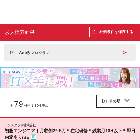
求人検索結果
検索条件を保存する
＞
Web系プログラマ
79
全
件中 1-30件表示
ランスタッド株式会社
初級エンジニア｜月収例29.5万＊在宅研修＊残業月10H以下＊即日
内定あり/SE