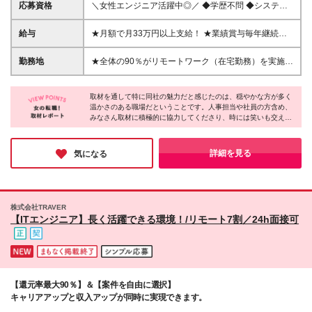
応募資格
＼女性エンジニア活躍中◎／ ◆学歴不問 ◆システム
開発の実務経験（1年以上）※言語不問 ◇Java、
Python、AWS、C#、PHPのご経験のある方は優遇し
給与
★月額で月33万円以上支給！ ★業績賞与毎年継続し
ます！ ＼こんな方にピッタリです！／ ★言語を自分
て支給中 ★経験3年で月額40万円も実現可 ■年俸制
で選んでスキルを広げたい ★リモート環境で効率的
400万円～800万円＋業績賞与あり（毎年継続して支
勤務地
★全体の90％がリモートワーク（在宅勤務）を実施中
に働きたい ★大手案件で上流工程にチャレンジした
給中） ※1/12 を月々支給 ※固定残業手当62,841円～
★フルリモート案件あり 東京都内、神奈川県、千葉
い
（月30時間含む）。超過分は別途支給します ※試用
県、埼玉県の各プロジェクト先または自宅にて勤務し
期間は3ヵ月です。その間の待遇の差異はありません
取材を通して特に同社の魅力だと感じたのは、穏やかな方が多く
ていただきます。 【東京本社】 東京都台東区浅草橋
温かさのある職場だということです。人事担当や社員の方含め、
★平均年収★ ・20～25歳／467万4571円 ・26～30
5-2-3 鈴和ビル6F (変更の範囲)上記を除く当社関連勤
みなさん取材に積極的に協力してくださり、時には笑いも交えな
歳／494万4880円 ・31～35歳／518万9800円 ・36～
務地
がら穏やかな雰囲気で取材が進みました。そんな居心地の良い環
40歳／647万円 ・41～45歳／681万6667円 ・46～50
境だからこそ、勤続年数17年の社員が在籍しているなど、定着率
歳／864万円
も高いそう。オフィスには無料で飲めるドリンクも設置してあ
詳細を見る
気になる
り、仕事の息抜きにみなさん活用しているそうです♪
株式会社TRAVER
【ITエンジニア】長く活躍できる環境！/リモート7割／24h面接可
【還元率最大90％】＆【案件を自由に選択】
キャリアアップと収入アップが同時に実現できます。