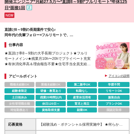
開発エンジニア*月給27.5万〜*直請8～9割*フルリモート*年休125
日*面接1回
直請け8～9割の長期案件で安心♪
同年代の先輩フォロー×フルリモートで、
無理なく一生モノのスキルGET★
仕事内容
★直請け率8～9割の大手長期プロジェクト★フルリ
モートメイン♪★残業月10h〜20hでプライベート充実
★有休消化率高＆理由報告不要★住宅手当全員支給
♪★若手先輩のフォロー体制で安心！
アピールポイント
アイコンの説明
職種未経験OK
業種未経験OK
第二新卒OK
学歴不問
経験者限定
研修・教育あり
転勤なし
リモートOK
土日祝休み
残業20時間以内
産育休活用有
服装自由
女性管理職在籍
休日120日～
育児と両立
ブランクOK
時短勤務あり
資格取得支援
副業OK
国認定取得
応募資格
【経験浅め・ポテンシャル採用実施中】 ★何らかの
開発実務経験がある方 ┗半年〜1・2年程度でもOK！