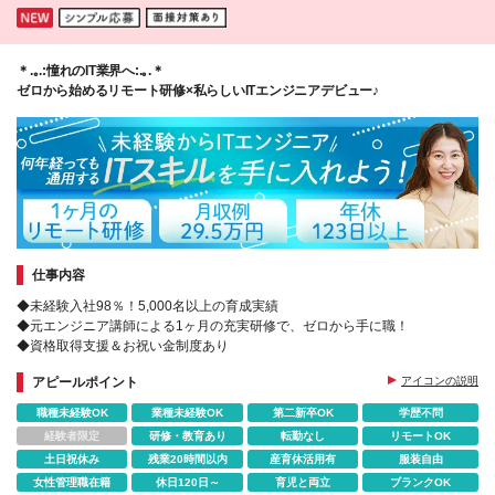
＊.｡.:憧れのIT業界へ:.｡.＊
ゼロから始めるリモート研修×私らしいITエンジニアデビュー♪
仕事内容
◆未経験入社98％！5,000名以上の育成実績
◆元エンジニア講師による1ヶ月の充実研修で、ゼロから手に職！
◆資格取得支援＆お祝い金制度あり
アピールポイント
アイコンの説明
職種未経験OK
業種未経験OK
第二新卒OK
学歴不問
経験者限定
研修・教育あり
転勤なし
リモートOK
土日祝休み
残業20時間以内
産育休活用有
服装自由
女性管理職在籍
休日120日～
育児と両立
ブランクOK