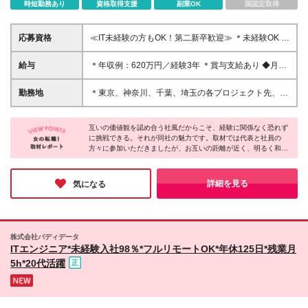
時短勤務あり
資格取得支援
副業OK
国認定取得
応募資格
≪IT未経験の方もOK！第二新卒歓迎≫ ＊未経験OK ＊
学歴不問 ＊基本的なPCスキルをお持ちの方 └Word・
Excelの基本操作ができればOKです！ ＼このような方
給与
＊年収例：620万円／経験3年 ＊賞与支給あり ◆月給
にオススメです！／ ・スキルを身につけ、長く活躍
24万3,200円〜30万円＋賞与＋各種手当 ※月給には固
したい ・着実に使えるスキルを学んで、スピーディ
定残業代（31,600円〜44,240円／月20時間分）を含
勤務地
＊東京、神奈川、千葉、埼玉の各プロジェクト先、ま
に成長したい ・下流工程からキャリアアップしたい
みます。超過分は別途支給します ※試用期間3ヶ月あ
たは本社での勤務です ＊リモートワーク／フルリモ
・女性目線で働きやすい会社を探している ・主体的
り。期間中の給与・待遇の差異はありません ※アサイ
ート案件あり ＊勤務地はご希望を考慮して決定しま
にお仕事に取り組める
ンの無い期間も100％給与保証します
互いの価値観を認め合う社風だからこそ、経験に関係なく恐れず
す！ 【本社】 東京都港区芝公園1-8-20 H¹O芝公園
に挑戦できる。それが同社の魅力です。取材では代表と社員の
※(変更の範囲)上記を除く当社関連勤務地
方々に参加いただきましたが、お互いの距離が近く、明るく和や
かな雰囲気が伝わってきました♪さらに、市場価値の高いITスキル
やAI活用力を身につけることで、時代が変わっても求められる人
材へと成長できる環境も整っています。「一生モノの技術を磨き
詳細を見る
気になる
たい」という方に、これ以上の環境はないと感じました！
株式会社バディデータ
ITエンジニア*未経験入社98％*フルリモートOK*年休125日*残業月
5h*20代活躍