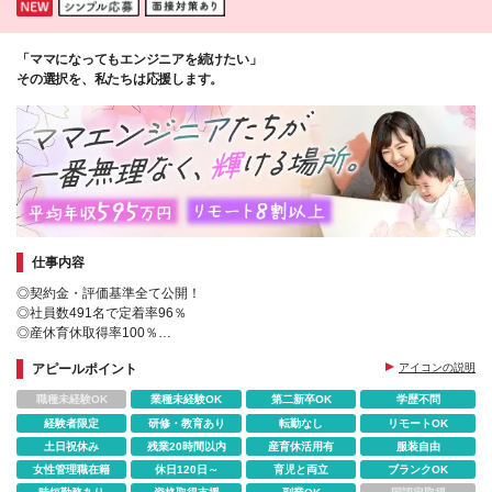
「ママになってもエンジニアを続けたい」
その選択を、私たちは応援します。
仕事内容
◎契約金・評価基準全て公開！
◎社員数491名で定着率96％
◎産休育休取得率100％
◎状況に合わせて、時短勤務やテレワークもOK！
アピールポイント
アイコンの説明
◎年収595万円で業界平均+100万円超
◎私服・ネイルOK！髪色自由
職種未経験OK
業種未経験OK
第二新卒OK
学歴不問
経験者限定
研修・教育あり
転勤なし
リモートOK
土日祝休み
残業20時間以内
産育休活用有
服装自由
女性管理職在籍
休日120日～
育児と両立
ブランクOK