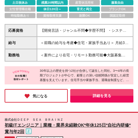
土日祝休み
残業20時間以内
産育休活用有
服装自由
女性管理職在籍
休日120日～
育児と両立
ブランクOK
時短勤務あり
資格取得支援
副業OK
国認定取得
応募資格
【開発言語・ジャンル不問◆学歴不問】 ・システム
開発の実務経験がある方 （業務系、Webアプリ、ス
マホアプリ、組込など※1年以上を想定） ＼こんな方
給与
＜前職の給与を考慮◆住宅・家族手当あり＞ 月給30
にオススメ／ ＊関西のIT企業で活躍したい ＊未経験
万円～40万円＋各種手当＋賞与 ※年齢・能力・経験
の開発領域でもチャレンジしたい ＊自由度の高い会
などに応じて決定いたします ※残業代は全額支給いた
勤務地
＜案件により在宅・リモート勤務可能◆大阪募集
社で働きたい
します ※試用期間3ヶ月あり：期間中の雇用条件・待
◆U・Iターン歓迎＞ ■本社 大阪府大阪市西区西本町1
遇は本採用時と同じです 【各種手当】 ■職能手当（3
丁目13−36 西本町芙蓉ビル 2F ■勤務先 大阪府内の
万円まで／月） ■住宅手当（1～5万円まで／月） ■家
30年以上の歴史を持つ2社が合併して誕生した同社。3〜4年の長
プロジェクト先に勤務 ※変更の範囲：上記を除く当社
期プロジェクトが中心で、顧客との深い信頼関係が安定した経営
族手当（1万円～／月） ※家族構成によって変動いた
関連勤務地※ ※関西に本社あり※
基盤を支えています。住宅手当や家族手当、退職金制度など、長
します ※扶養家族のみ（配偶者1万円/月、第一子0.3
く働くための福利厚生も充実！残業は月20時間以下で、ライフイ
万円/月、第二子以降 0.2万円/月） ■時間外手当 な
ベント時には働き方の相談も可能♪腰を据えて技術を磨きつつ、
ど
将来への安心も手に入れたい。そんな欲張りな願いを、ここなら
詳細を見る
気になる
確かな実績と共に叶えられます！
株式会社ＤＥＥＰ ＳＥＡ ＢＲＡＩＮＺ
初級ITエンジニア｜業種・業界未経験OK*年休125日*自社内研修*
賞与年2回