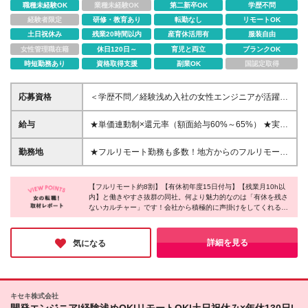
職種未経験OK
業種未経験OK
第二新卒OK
学歴不問
経験者限定
研修・教育あり
転勤なし
リモートOK
土日祝休み
残業20時間以内
産育休活用有
服装自由
女性管理職在籍
休日120日～
育児と両立
ブランクOK
時短勤務あり
資格取得支援
副業OK
国認定取得
応募資格
＜学歴不問／経験浅め入社の女性エンジニアが活躍
中！＞ ◆IT業界での何らかの実務経験をお持ちの方 ※
運用保守やテスト（QA）経験のみで、開発経験がな
給与
★単価連動制×還元率（額面給与60%～65%） ★実際
い方も大歓迎です！ ≪こんな方にぴったりです≫ □
に月収10万円以上UPを叶えた社員も！ 月給27万円～
今のスキルのまま現場に放置され、将来に焦りを感じ
60万円＋賞与年1回 ※前職の給与・経験・スキルを最
勤務地
★フルリモート勤務も多数！地方からのフルリモート
ている方 □ 決まったキャリアを押し付けられず、自分
大限考慮し決定します。 ※上記金額には固定残業代
参画実績もあります。 ★転勤はありません！ 本社、
のペースで成長したい方 □ 働きやすい環境で、長期的
（30時間分・5万円～10万円）を含みます。超過分は
および全国のプロジェクト先での勤務となります。
なキャリアを築きたい方 □ AI時代に取り残されない、
別途全額支給いたします。 ※試用期間3ヵ月あり。期
【フルリモート約8割】【有休初年度15日付与】【残業月10h以
【本社】 神奈川県横浜市中区常盤町3丁目30番1号
本物の市場価値を身につけたい方 経験が浅くても、
内】と働きやすさ抜群の同社。何より魅力的なのは「有休を残さ
間中の給与・待遇の差異はありません。 ★透明性の
SOLACUBE横濱関内4F (変更の範囲)上記を除く当社
ないカルチャー」です！会社から積極的に声掛けをしてくれるた
「これから頑張りたい」「しっかりスキルをつけた
高い「単価連動型の給与制度」を採用！ 単価の60%
関連勤務地
め、気兼ねなくお休みを取得できます。親会社の過去5年間の退
い」という意欲や人柄を重視した採用です！「まだ将
～65%が額面給与となり、会社負担の社会保険・交通
職者がわずか1名という驚異の定着率の高さも納得ですね♪ライフ
来の夢がない」という方でも大丈夫。実体験を通し
費を含めると総還元率は約75％にのぼります。スキル
ステージが変化しても、長く安心してキャリアを築いていける心
詳細を見る
気になる
て、一緒に正解を探していきましょう♪
アップに伴い単価が上がれば、随時給与も変動する仕
強い環境が整っています！
組みです。 ＜年収例＞単価100万円・還元率60%の場
合 60万円×12ヶ月＝想定年収720万円！ ◎年収50万
円～100万円UPも可能です！ 商流の浅いプロジェク
キセキ株式会社
トが多いため給与の下限が高めで、グループ会社を含
開発エンジニア|経験浅めOK|リモートOK|土日祝休み×年休130日|