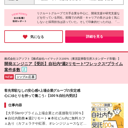
に基づき賃金が変更となる可能性があります 「とに
す～ ■東北エリア／青森・岩手・宮城・秋田・山形・
かく私生活重視」「残業があっても稼ぎたい」といっ
福島 ■関東エリア／東京・埼玉・神奈川・千葉・茨
た希望も配属の際に考慮します。 ＜手当＞ ■職務担当
リクルートグループで大手企業を中心に、開発支援や研究支援な
城・栃木・群馬 ■北信越エリア／長野・山梨・福井 ■
どを行っている同社。前職での内容・キャリアの長さは全く気に
手当 ■通勤手当（上限月3万円） ■残業手当（全額支
東海エリア／静岡・愛知・岐阜・三重 ■関西エリア／
しないと採用担当は語っていた。そして印象的だったのは、「当
給） ■住宅手当（5割を会社負担／就業規則に定める
大阪・京都・奈良・兵庫・滋賀 ■中国・四国エリア／
社で経験を積んで、それを他社で活かしたいと思うようになった
ところによる） ■扶養手当 ■別居手当 ■資格試験受講
広島・岡山・山口・香川 ■九州エリア／福岡・長崎・
ら、転職という選択肢も大いにアリです」という一言。その時々
料補助（資格ごとに社内規定により決定） ■資格取得
熊本・佐賀・大分・宮崎・鹿児島 ※転勤の可能性あ
の自分の志向に合わせて、仕事や会社を選ぶ昨今、同社は時代に
詳細を見る
気になる
奨励金 （資格により2万円～20万円の祝金支給） ◎
フィットする考えを持つ数少ない会社かもしれない。
り ★U・Iターン、歓迎！ 当社では「住宅手当制
一例 ・基本情報技術者（5万円） ・プロジェクトマネ
度」「社員寮（単身・家族）」「引越補助」などを整
ージャー試験（10万円） ・応用情報技術者試験（10
えています。 ★先輩たちの声 プロジェクトを決める
万円） ・ITストラテジスト試験（10万円） ・エンベ
際、『今の住まいからできるだけ近い職場だとうれし
株式会社コアソフト【株式会社ハイマックス100%（東京証券取引所スタンダード市場）】
デッドシステムスペシャリスト試験（10万円） ・デ
い』と相談したところ、本当に近くの案件を紹介して
開発エンジニア【受託】自社内*週2リモート*フレックス*プライム
ィジタル技術検定（情報1級：10万円、制御1級：10
もらえました。通勤時間がかなり減り、とてもありが
案件多数
万円、情報2級、制御2級：5万円 ・TOEIC（R）テス
たいです。
ト（600～729点：5万円、 730～799点：10万円、
800点以上：15万円） など
客先常駐なしの安心感×上場企業グループの安定感
心にゆとりを持って働こう♪【100％自社内受託】
仕事内容
【大手SIerやプライム上場企業との直接取引100％】
★自社内勤務★週2リモート★本社ビル内に無料カフ
ェあり（カフェラテや紅茶、オレンジジュースなど）