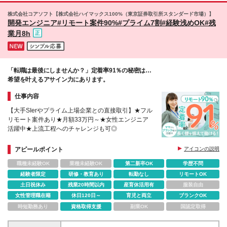
歳／681万6667円 ・46～50歳／864万円
株式会社コアソフト【株式会社ハイマックス100%（東京証券取引所スタンダード市場）】
開発エンジニア#リモート案件90%#プライム7割#経験浅めOK#残
業月8h
「転職は最後にしませんか？」定着率91％の秘密は…
希望を叶えるアサイン力にあります。
仕事内容
【大手SIerやプライム上場企業との直接取引】★フル
リモート案件あり★月額33万円～★女性エンジニア
活躍中★上流工程へのチャレンジも可◎
アピールポイント
アイコンの説明
職種未経験OK
業種未経験OK
第二新卒OK
学歴不問
経験者限定
研修・教育あり
転勤なし
リモートOK
土日祝休み
残業20時間以内
産育休活用有
服装自由
女性管理職在籍
休日120日～
育児と両立
ブランクOK
時短勤務あり
資格取得支援
副業OK
国認定取得