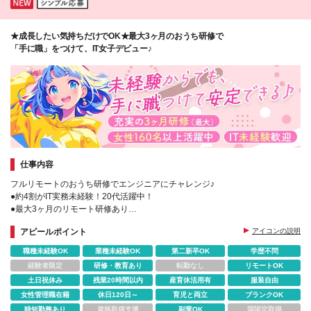
★成長したい気持ちだけでOK★最大3ヶ月のおうち研修で
「手に職」をつけて、IT女子デビュー♪
仕事内容
フルリモートのおうち研修でエンジニアにチャレンジ♪
●約4割がIT実務未経験！20代活躍中！
●最大3ヶ月のリモート研修あり
●完全週休2日｜年間休日127日｜残業月8.5h
アピールポイント
アイコンの説明
●資格取得支援でスキルアップをサポート
職種未経験OK
業種未経験OK
第二新卒OK
学歴不問
経験者限定
研修・教育あり
転勤なし
リモートOK
土日祝休み
残業20時間以内
産育休活用有
服装自由
女性管理職在籍
休日120日～
育児と両立
ブランクOK
時短勤務あり
資格取得支援
副業OK
国認定取得