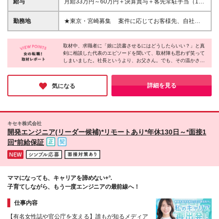
給与
月給33万円～60万円＋決算賞与＋客先常駐手当（1日
問） ＜あなたの経験を正当に評価します＞ 「子育て
2千円）あり！ ★前職給与保証！ ★決算賞与だけで
でセーブしていたけど、また挑戦したい」 「昔のス
96万円支給実績あり！ ★社内副業もOK！スキルアッ
勤務地
★東京・宮崎募集 案件に応じてお客様先、自社、
キルがどこまで通用するか不安…」 当社はそんな方
プと並行して収入UP ※経験を考慮して加給・優遇い
在宅にて勤務いただきます。 ＜東京本社＞ 東京都
こそ来ていただきたいと思っています！ 過去の経験
たします ※上記の額には固定残業代（40時間分／
墨田区江東橋4-19-3 錦糸町ミハマビル 2階 ＜宮崎支
年数やブランクの長さではなく、 あなたが積み上げ
78,600円～142,900円）を含みます（月残業平均10
取材中、求職者に「娘に読書させるにはどうしたらいい？」と真
社＞ 宮崎県宮崎市広島2-5-16 興亜宮崎ビル 3階 ★
てきた技術力や仕事への姿勢を しっかり見て評価す
剣に相談した代表のエピソードを聞いて、取材陣も思わず笑って
時間以下） ※超過分は別途全額支給します ※入社後3
リモート×出社OK！ゆくゆくはフルリモートも相談可
しまいました。社長というより、お父さん。でも、その温かさは
る会社です。 ＜こんな方を歓迎しています！＞ ◎も
ヶ月間は試用期間となります 【社内副業について】
まずは出社を中心に、現場やチームとの信頼関係を
経営にも一貫していて、「時短でも成果を出せば給料は満額払
う一度エンジニアとして本気で働きたい ◎家庭と両
自社サービスの開発など、普段の業務のほかにも
築いていただきます。 慣れてきた段階で、在宅勤
う」「困ったら俺が客先に話す」と、社員の暮らしを本気で守る
立しながらキャリアアップを目指したい ◎いきなり
様々なプロジェクトにチャレンジ可能！ 貢献度に応
務やフルリモートへの移行もご相談OK。 あなたの
姿勢に胸を打たれました。ここなら、ブランクがある方でも、家
詳細を見る
気になる
重責を負うのではなく、段階的にステップアップした
じて【別途報酬】を支給していますので、 スキルを
庭を守りながらもう一度キャリアを築けると感じました。
ペースに合わせた働き方を実現できます。 ※(変更の
い ◎サポート体制が整っていれば、リーダーにも挑
活かして収入もキャリアも広げられます！
範囲)上記を除く当社関連勤務地
戦してみたい ◎自分の市場価値を取り戻したい・高
めたい
キセキ株式会社
開発エンジニア(リーダー候補)*リモートあり*年休130日～*面接1
回*前給保証
ママになっても、キャリアを諦めない+°.
子育てしながら、もう一度エンジニアの最前線へ！
仕事内容
【有名女性誌や官公庁を支える】誰もが知るメディア