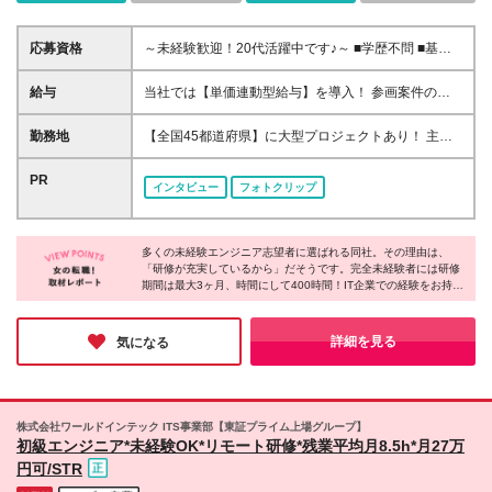
応募資格
～未経験歓迎！20代活躍中です♪～ ■学歴不問 ■基本
的なPCスキル ※転勤の可能性があります ☆ITエンジ
ニアを本気で目指したい方、大歓迎です！ 面接はカ
給与
当社では【単価連動型給与】を導入！ 参画案件の契
ジュアルスタイル！直接お話しして、あなたの志向や
約単価に連動して給与が決定。 還元率は単価の
今後の希望などをしっかり伺いたいと思っています。
【70％～80％】と東証プライム上場グループとして
勤務地
【全国45都道府県】に大型プロジェクトあり！ 主要
悩みも気軽にご相談ください♪
高水準です！（社会保険料・教育コスト含む） ■関
勤務地： 北海道/宮城県/栃木県/埼玉県/千葉県/東京都/
東：月給27万円～48万円／想定年収380万円～800万
神奈川県/愛知県/大阪府/京都府/兵庫県/広島県/福岡県/
PR
インタビュー
フォトクリップ
円 ■関西：月給25.5万円～48万円／想定年収360万円
熊本県 ※勤務エリアは、あなたの希望を考慮して決定
～800万円 ■東海：月給24万円～48万円／想定年収
します！ ◆現住所や希望を最大限考慮します ※入社
340万円～800万円 ■その他：月給22.2万円～48万円
してから数年は、転勤の可能性があります ※リモート
／想定年収310万円～800万円 【月給内訳】基本給19
多くの未経験エンジニア志望者に選ばれる同社。その理由は、
ワーク導入率55% 配属先により異なる 全国にプロジ
「研修が充実しているから」だそうです。完全未経験者には研修
万円～＋実務手当3～7万円＋地域手当2千円～5万円
ェクトあり！ ※四国、沖縄除く ＜拠点一覧＞※下記は
期間は最大3ヶ月、時間にして400時間！IT企業での経験をお持ち
※対象者には役職手当（月1万～10万円）支給 ※地域
一例です／その他エリアにも案件あり ■東京本部/東京
の方なら1ヶ月の専用カリキュラムを使った研修！実際に異業種
手当は派遣元事業所により変動（東京5万円/大阪3.5
都港区東新橋2-14-1 NBFコモディオ汐留4F ■大阪営
からキャリアチェンジした方が活躍しています。採用担当の方か
万円/名古屋2万円等） ■賞与：年2回(7,12月) ※「派遣
業所/大阪府大阪市北区梅田1-1-3 大阪駅前第3ビル5F
らも、「どんな方でも手に職が付けられるので、安心して入社し
詳細を見る
気になる
単価×還元率ー月給」で算定。経験の浅い方(1～3年)
てくださいね」との心強い言葉をいただきました！
■名古屋営業所/愛知県名古屋市中区錦2-9-29 ORE名
は基本給の1～3ヶ月幅で固定支給 ■給与改定：年1回
古屋伏見ビル10F ■仙台営業所/宮城県仙台市青葉区一
(2月) ※単価に連動して基本給昇給(経験の浅い方は単
番町2-4-1 読売仙台一番町ビル14F ■広島営業所/広島
価によらず昇給) ※残業代全額支給 ※経験やスキル、
県広島市東区光町1-12-16 広島ビル7F ■福岡営業所/福
株式会社ワールドインテック ITS事業部【東証プライム上場グループ】
目標とする年収をお聞きした上で当社規定により決定
岡県福岡市博多区博多駅南1丁目3-6 第三偕成ビル2F
初級エンジニア*未経験OK*リモート研修*残業平均月8.5h*月27万
します ※試用期間3ヶ月あり（期間中の給与・待遇に
【変更の範囲】 勤務地は会社の定める場所（テレワ
円可/STR
差異はありません）
ークを行う場所を含む）