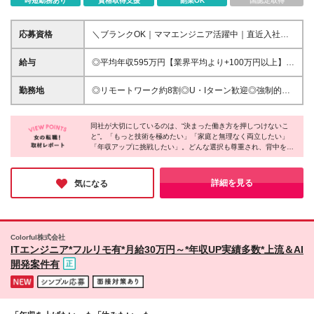
時短勤務あり
資格取得支援
副業OK
国認定取得
応募資格
＼ブランクOK｜ママエンジニア活躍中｜直近入社の
約6割が女性／ 結婚・出産などを経て仕事に復帰した
いという方も是非ご応募ください♪ ●IT業界で何かしら
給与
◎平均年収595万円【業界平均より+100万円以上】
の勤務経験をお持ちの方 ●学歴不問 ＜こんな方にぴっ
◎転職後収入が大幅に上がり、「ペットを飼い始め
たりです！＞ ◎「子どもの時間を優先しながら、無
た」「趣味の旅行頻度が増えた」なんて人も♪ ◎年収
勤務地
◎リモートワーク約8割◎U・Iターン歓迎◎強制的な
理なく続けたい」 ◎「時短でも収入を落とさず、家
2000万円｜転職1年目で+200万円の実績あり ＼中途
帰社日なし◎勤務地はあなたの希望を100%尊重！
計をしっかり支えたい」 ◎「頑張った分だけ、確実
入社者のほとんどが年収アップを実現！／ 月給30万
「引っ越したくない」「家族の近くで働きたい」とい
に給与へ反映される環境がいい」 ◎「AI・DX・クラ
円以上+賞与年2回(昨年度実績3.5ヶ月分)+各種手当 ＜
同社が大切にしているのは、“決まった働き方を押しつけないこ
ったご希望をぜひ教えてください♪ ●東京圏：飯田橋
ウドなど、成長領域に挑戦して市場価値を上げたい」
と”。「もっと技術を極めたい」「家庭と無理なく両立したい」
エンジニアにしっかり還元！＞ 当社ではクライアン
オフィス／東京・神奈川・千葉・埼玉のプロジェクト
「年収アップに挑戦したい」。どんな選択も尊重され、背中を押
◎「長く働ける会社で、自分のペースでキャリアを積
トとの契約金額や諸経費を見える化。 顧客から評価
●関西圏：大阪オフィス／大阪・兵庫・京都・滋賀・
してくれるのが同社の特徴。実際にリモートで働くママエンジニ
み重ねたい」
される契約金が、そのままあなたの評価・給与に直結
奈良・和歌山のプロジェクト ●東海圏：名古屋オフィ
アからも「ここまで自分の事情に寄り添ってくれる会社は初め
します。 「前職では見えなかった評価基準が明確に
ス／愛知・岐阜・三重のプロジェクト ●九州圏：福岡
て」という声があがっています。働き方もキャリアも“自分らし
詳細を見る
気になる
なった」「頑張りが数字で見える」と 納得感をもっ
く”選べる環境で、あなたの理想もきっと形になります！
オフィス／九州内各地のプロジェクト ★家計にも、
て働けるシステムが好評です♪ ※経験・スキルを考慮
自分時間にもやさしい社宅制度★ （飯田橋・吉祥
して決定します ※3ヶ月の試用期間あり(期間中の給
寺・府中・大阪エリア） 駅チカの安心できる物件
与・待遇に差異はありません) ※固定残業代月45時間
に、格安で入居できる社宅制度をご用意。 家賃の負
Colorful株式会社
分（8万1000円以上）を含みます。超過分は追加支給
担がぐっと軽くなる上に、通勤時間が短くなることで
ITエンジニア*フルリモ有*月給30万円～*年収UP実績多数*上流＆AI
します
子どもの送迎や自分時間にゆとりが生まれるのも嬉し
開発案件有
いポイント。 仕事も生活も、無理なく続けられる環
境を整えています！ ≪東京オフィス≫ 東京都千代田
区飯田橋4-5-6ECS第3ビル ≪大阪オフィス≫ 大阪府
大阪市中央区北浜3-5-19ホワイトビル10階 ≪名古屋