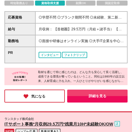
時短勤務あり
資格取得支援
副業OK
国認定取得
応募資格
◎学歴不問 ◎ブランク期間不問 ◎未経験、第二新
卒、既卒、大歓迎！ ◎20代・30代活躍中！ ＼こんな
方にピッタリ！／ ■ITのお仕事に挑戦してみたい方 ■
給与
月収例： 【首都圏】29.5万円（月給＋諸手当） 【東
手に職をつけて長く働きたい方 ■コミュニケーション
海／関西】28.5万円（月給＋諸手当） 【九州】26万
力を活かしたい方 ■お客様の『困った』を先回りして
円（月給＋諸手当） ＼残業代は1分単位で全額支給／
勤務地
◎面接や研修はオンライン実施 ◎大手IT企業を中心に
察する力 ■安定した働き方をしたい方 ■1つずつ着実
首都圏：月給26万円以上 東海、関西：月給25万円以
配属 ◎転居を伴う転勤なし ＊ご希望や最寄り駅を考
にステップアップしたい方
上 九州：月給23万円以上 ※これまでのご経験や能力
慮の上、決定いたします。 ＼＼一部リモート実績あ
PR
インタビュー
フォトクリップ
を十分に考慮のうえ、決定いたします。 ※固定残業代
り！／／ ●首都圏 東京：新宿／飯田橋／渋谷／品川／
制は採用しておりません。 ※詳細は面接でお伝えしま
浜松町／大手町／神谷町／有楽町／赤坂／秋葉原など
す。 ★初年度想定年収：300万～450万円 ■各種手当
神奈川：横浜／みなとみらい／川崎／武蔵小杉／溝の
・通勤手当（上限4万円まで） ・時間外勤務手当（1
取材を通じて特に感じたのは、どんな方も安心して長く活躍し、
口など 千葉：海浜幕張／千葉ニュータウン中央など
成長できる環境が整っているということ。同社は1980年の設立以
分単位で全額支給） ・資格取得支援 ■昇給：年1回
埼玉：大宮／和光市／さいたま新都心など ●東海 愛
来、人材育成に力を入れ、一人ひとりがやりがいを感じながら働
知：名古屋／栄／久屋大通／矢場町など ●関西 大阪：
ける場を提供し、成長をサポートしてきた実績があります。たと
梅田／心斎橋／本町／京橋など 京都：京都／烏丸／
え今、明確な目標がなくても、ここなら新しい目標が見つかるで
祝園など 兵庫：神戸／三宮／三田市など ●九州 福
しょう。自分に合った道を探したい方、適性を知りたい方にとっ
詳細を見る
気になる
て、ランスタッドは心強い味方となってくれるはずです！
岡：博多／天神／早良／北九州など ★車通勤が可能
なプロジェクトあり！ ★将来的にリモートワーク可
能なプロジェクトも！ （在宅勤務/在宅ワーク/テレワ
ーク/フルリモート） （変更の範囲）上記を除く当社
ランスタッド株式会社
関連勤務地
ITサポート事務*月収例29.5万円*残業月10H*未経験OK/OW