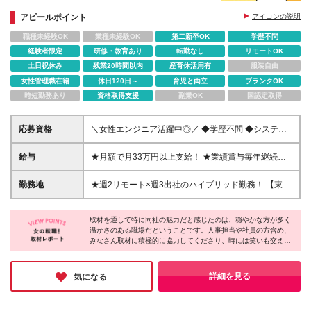
★フレックス制★月額33万円～★女性エンジニア活
躍中
アピールポイント
アイコンの説明
職種未経験OK
業種未経験OK
第二新卒OK
学歴不問
経験者限定
研修・教育あり
転勤なし
リモートOK
土日祝休み
残業20時間以内
産育休活用有
服装自由
女性管理職在籍
休日120日～
育児と両立
ブランクOK
時短勤務あり
資格取得支援
副業OK
国認定取得
応募資格
＼女性エンジニア活躍中◎／ ◆学歴不問 ◆システム
開発の実務経験（1年以上）※言語不問 ◇AWS、
PHP(Laravel）、typescript、Nuxt.js、C#のご経験の
給与
★月額で月33万円以上支給！ ★業績賞与毎年継続し
ある方は優遇します！ ＼こんな方にピッタリです！
て支給中 ★経験3年で月額40万円も実現可 【東京】 ■
／ ★ライフイベントに合わせて将来性を見据えた働
年俸制400万円～800万円＋業績賞与あり（毎年継続
勤務地
★週2リモート×週3出社のハイブリッド勤務！ 【東京
き方をしたい方 ★受託開発で、チームメンバーと協
して支給中） ※1/12 を月々支給 ※固定残業手当
本社】 東京都台東区浅草橋5-2-3 鈴和ビル6F 【広島
力して作り上げたい方 ★フレックスなどの柔軟な制
62,841円～（月30時間含む）。超過分は別途支給し
支社】 広島県東広島市西条西本町12-28 (変更の範囲)
度をフル活用したい方 ★上流工程へのキャリアアッ
ます ※試用期間は3ヵ月です。その間の待遇の差異は
取材を通して特に同社の魅力だと感じたのは、穏やかな方が多く
上記を除く当社関連勤務地
プを視野に入れている方
温かさのある職場だということです。人事担当や社員の方含め、
ありません 【広島】 ■年俸制400万円～800万（12分
みなさん取材に積極的に協力してくださり、時には笑いも交えな
割）＋業績賞与あり（毎年継続して支給中） ※1/12
がら穏やかな雰囲気で取材が進みました。そんな居心地の良い環
を月々支給 ※固定残業手当 月30時間分 62,841円～含
境だからこそ、勤続年数17年の社員が在籍しているなど、定着率
む、超過分は別途支給 ※試用期間は3ヵ月です。その
も高いそう。オフィスには無料で飲めるドリンクも設置してあ
詳細を見る
気になる
間の待遇の差異はありません ★平均年収★ ・20～25
り、仕事の息抜きにみなさん活用しているそうです♪
歳／467万4571円 ・26～30歳／494万4880円 ・31～
35歳／518万9800円 ・36～40歳／647万円 ・41～45