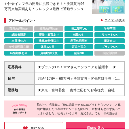
や社会インフラの開発に挑戦できる！＊決算賞与96
万円支給実績あり＊フレックス勤務で通勤ラッシュか
ら卒業＊残業月平均10時間以下
アピールポイント
アイコンの説明
職種未経験OK
業種未経験OK
第二新卒OK
学歴不問
経験者限定
研修・教育あり
転勤なし
リモートOK
土日祝休み
残業20時間以内
産育休活用有
服装自由
女性管理職在籍
休日120日～
育児と両立
ブランクOK
時短勤務あり
資格取得支援
副業OK
国認定取得
応募資格
★ブランクOK！ママさんエンジニアも活躍中！ ★学
歴不問 ★何かしらの開発経験をお持ちの方（年数不
問） 設計・開発・運用保守・テストなど、 何らかの
給与
月給41万円～60万円＋決算賞与＋客先常駐手当（1日
プロジェクトに携わった経験があればOK！ 「一部の
2千円）あり！ ★前職給与保証！ ★決算賞与だけで
工程しかやったことがない…」という方もご安心くだ
96万円支給実績あり！ ★社内副業もOK！スキルアッ
勤務地
★東京・宮崎募集 案件に応じてお客様先、自社、
さい。 その経験と今のスキルを、私たちは正当に評
プと並行して収入UP ※経験を考慮して加給・優遇い
在宅にて勤務いただきます。 ＜東京本社＞ 東京都
価します。 ▼ こんなモヤモヤを抱えていたらキセキ
たします ※上記の額には固定残業代（40時間分／
墨田区江東橋4-19-3 錦糸町ミハマビル 2階 ＜宮崎支
へ！ ▼ □案件を選べず、やりたいことと違う現場に回
97,700円～142,900円）を含みます（月残業平均10
取材中、求職者に「娘に読書させるにはどうしたらいい？」と真
社＞ 宮崎県宮崎市広島2-5-16 興亜宮崎ビル 3階 ★
された □現場に放置されて誰にも頼れず困っている □
剣に相談した代表のエピソードを聞いて、取材陣も思わず笑って
時間以下） ※超過分は別途全額支給します ※入社後3
リモート×出社OK！ゆくゆくはフルリモートも相談可
しまいました。社長というより、お父さん。でも、その温かさは
自分が作ったものがどう使われているか見えない
ヶ月間は試用期間となります 【社内副業について】
まずは出社を中心に、現場やチームとの信頼関係を
経営にも一貫していて、「時短でも成果を出せば給料は満額払
□「数字」ではなく「個人」として評価されたい □納
自社サービスの開発など、普段の業務のほかにも
築いていただきます。 慣れてきた段階で、在宅勤
う」「困ったら俺が客先に話す」と、社員の暮らしを本気で守る
期に追われず、ゆとりを持って開発に集中したい
様々なプロジェクトにチャレンジ可能！ 貢献度に応
務やフルリモートへの移行もご相談OK。 あなたの
姿勢に胸を打たれました。ここなら、ブランクがある方でも、家
詳細を見る
気になる