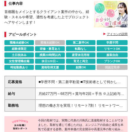
仕事内容
首都圏をメインとするクライアント案件の中から、経
験・スキルや希望、適性を考慮した上でプロジェクト
へアサインします！
アピールポイント
アイコンの説明
職種未経験OK
業種未経験OK
第二新卒OK
学歴不問
経験者限定
研修・教育あり
転勤なし
リモートOK
土日祝休み
残業20時間以内
産育休活用有
服装自由
女性管理職在籍
休日120日～
育児と両立
ブランクOK
時短勤務あり
資格取得支援
副業OK
国認定取得
応募資格
■学歴不問・第二新卒歓迎 ■IT技術者として何かしら
の経験をお持ちの方（半年以上） ※システムやインフ
ラにおいて開発や構築、運用保守までOK！ ※テスト
給与
月給27万円～68万円＋賞与年2回＋手当 ※上記給与に
やヘルプデスクからステップアップしたい方、大歓
は固定残業代として30時間分（5万2,000円）が含ま
迎！ ※ポテンシャル重視！経験プロセスやフェーズは
れています。 ※超過分は別途支給します。 ※経験・能
勤務地
理想の働き方を実現！リモート7割！ リモートワーク
一切問いません！
力を考慮し、決定します。
or全国のプロジェクト先 ◆フルリモート多数！好きな
場所で働ける ◆UIターン歓迎！転勤なし 東京都内・
今回の取材では、実際に代表の川島氏に直接取材することができ
神奈川県・千葉県・埼玉県のプロジェクト先 または
ました。取材を通じて感じたのは、エンジニアの自由と成長を本
本社／東京都新宿区西新宿2-1-1 新宿三井ビルディン
気で応援する姿勢。案件単価の完全開示や高還元率の取り組みや
グ36F ※勤務地は希望を考慮します。 ※U・Iターン希