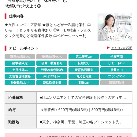
「年収を上げたい」も「休みたい」も。
オフィス≫ 愛知県名古屋市中区栄2-2-17名古屋情報
"欲張り"に叶えよう◎
センタービル3階 ≪福岡オフィス≫ 福岡県福岡市中央
区天神1-13-25福岡中央ビル6階 ※変更の範囲：上記
仕事内容
を除く当社関連勤務地
★女性エンジニア活躍 ★ほとんどが一次請け案件 ◎
リモート＆フルリモ案件あり ◎AI・DX推進・フルス
タック開発など先端案件多数 ◎ベビーシッター利用
制度あり ◎キャリア支援専門チームあり
アピールポイント
アイコンの説明
職種未経験OK
業種未経験OK
第二新卒OK
学歴不問
経験者限定
研修・教育あり
転勤なし
リモートOK
土日祝休み
残業20時間以内
産育休活用有
服装自由
女性管理職在籍
休日120日～
育児と両立
ブランクOK
時短勤務あり
資格取得支援
副業OK
国認定取得
応募資格
■ITエンジニアとしての実務経験をお持ちの方（年数
不問） ┗開発、運用・保守など分野・工程は不問で
す！ ■学歴不問 ■日本語能力試験N1レベルの方（※）
給与
＜年収例：620万円(経験3年)｜800万円(経験6年)＞ ■
＜このような方にオススメです！＞ □キャリアアップ
月給30万円〜50万円＋賞与＋各種手当 ※月給には固
を目指したい □今より収入UPを実現したい □同時に、
定残業代（37,900円〜63,100円／月20時間分）を含
勤務地
■東京、神奈川、千葉、埼玉の各プロジェクト先、ま
プライベートも充実させたい □新しい技術に積極的に
みます。超過分は別途支給します ※試用期間3ヶ月あ
たは本社での勤務です ■リモートワーク／フルリモー
挑戦したい など （※）日本語能力試験とは：日本
り。期間中の給与・待遇の差異はありません。 ※アサ
ト案件あり ■勤務地はご希望を考慮し決定します！
語を母語としない人がどの程度の日本語を理解できる