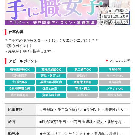
仕事内容
＊＊基本のキからスタート！じっくりエンジニアに！＊＊
《安心ポイント》
・先輩が丁寧OJT指導します
・配属先が合わない場合は、他の案件からあなたにフィットするものを探
アピールポイント
アイコンの説明
します
職種未経験OK
業種未経験OK
第二新卒OK
学歴不問
経験者限定
研修・教育あり
転勤なし
リモートOK
土日祝休み
残業20時間以内
産育休活用有
服装自由
女性管理職在籍
休日120日～
育児と両立
ブランクOK
時短勤務あり
資格取得支援
副業OK
国認定取得
応募資格
＼未経験・第二新卒歓迎／ ■高卒以上 ・将来性があり
そうだと思ったから ・正社員としてしっかり稼ぎた
い ・手に職つけたくて など志望理由は何でもOK！ 仕
給与
■月給20万9千円～44万円 ※経験・能力・前給を考慮
事は1からレクチャーしますので、 全くの未経験でも
の上、決定いたします ※時間外手当100％支給 ※派遣
安心してご応募ください♪
就業先が変更となる場合には、就業規則、労使協定等
勤務地
★全国エリアではたらけます★ ～勤務地は考慮しま