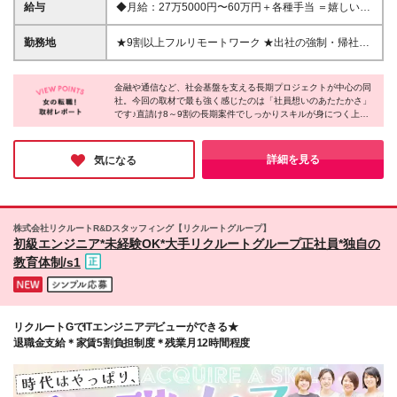
┗テスト・インフラ経験のみ、下流工程のみの方も大
給与
◆月給：27万5000円〜60万円＋各種手当 ＝嬉しい手
歓迎！ ┗開発エンジニアとして飛躍したい方も大歓
当が充実＝ ■住宅手当（全員支給！1年目：1.5万円、
迎！ ※学歴不問 ＼こんな方にピッタリ♪／ ★ギスギス
2年目：2万円、3年目〜：3万円/月） ※実家、賃貸、
勤務地
★9割以上フルリモートワーク ★出社の強制・帰社日
しない温かい環境で働きたい方 ★ワークライフバラ
持ち家問わず、全員に支給 ■交通費実費支給 ■PL/PM
なし ┗無駄な出社の強制や帰社日はなく、 社員同士
ンスを大切にしたい方 ★無理なく自然体でスキルア
手当（メンバー1人につき月1.5万円） ■入院保険（会
の業務連携はチャットやメールが基本です。 ◆本
ップしたい方 【当社が大切にしていること】 一番大
社負担／入院日額5000円支給） ■書籍購入・資格取
金融や通信など、社会基盤を支える長期プロジェクトが中心の同
社、または都内23区内のプロジェクト先勤務 ※【本
切なのは「一人でストレスを溜め込まないこと」。
社。今回の取材で最も強く感じたのは「社員想いのあたたかさ」
得・セミナー費用全額負担 ※経験・能力・前職給与を
社】東京都港区高輪1-17-2 ※(変更の範囲)上記を除く
です♪直請け8～9割の長期案件でしっかりスキルが身につく上
「現場のやりにくさ」や「お客様への不満」も、 抱
最大限考慮し決定。 ※固定残業代（50,000円〜／32
当社関連勤務地
に、若手先輩2名のWフォロー体制やフルリモート中心の働きや
え込まずに何でも吐き出してOKです！ 私たちが評価
時間分）含む。超過分は別途支給。 ※試用期間3ヶ月
すさも抜群。住宅手当など手厚い待遇も魅力的で、「無理せず自
するのは、 愚痴で終わらせず「より良い環境を一緒
（条件変更なし）
分らしく輝きたい」というエンジニアの方にとってこれ以上ない
詳細を見る
気になる
に作っていく姿勢」。 不満や改善案を素直に発言で
選択肢になると確信しています！
きる方を歓迎します！ また、社員一人ひとりの真面
目な仕事ぶりこそが当社の強み。 お客様からの深い
信頼があるからこそ、 長期案件を多数任される安定
した環境が整っています。
株式会社リクルートR&Dスタッフィング【リクルートグループ】
初級エンジニア*未経験OK*大手リクルートグループ正社員*独自の
教育体制/s1
リクルートGでITエンジニアデビューができる★
退職金支給＊家賃5割負担制度＊残業月12時間程度