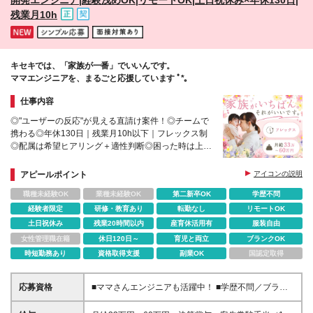
め年収UPした社員が多数います♪
残業月10h
キセキでは、「家族が一番」でいいんです。
ママエンジニアを、まるごと応援しています ﾟ*｡
仕事内容
◎"ユーザーの反応"が見える直請け案件！◎チームで
携わる◎年休130日｜残業月10h以下｜フレックス制
◎配属は希望ヒアリング＋適性判断◎困った時は上長
が即フォロー＆顧客交渉も代行
アピールポイント
アイコンの説明
職種未経験OK
業種未経験OK
第二新卒OK
学歴不問
経験者限定
研修・教育あり
転勤なし
リモートOK
土日祝休み
残業20時間以内
産育休活用有
服装自由
女性管理職在籍
休日120日～
育児と両立
ブランクOK
時短勤務あり
資格取得支援
副業OK
国認定取得
応募資格
■ママさんエンジニアも活躍中！ ■学歴不問／ブラン
ク歓迎 ■何らかのWeb・業務システム開発の実務経験
をお持ちの方 （Java、PHP、C#、C/C++など言語不