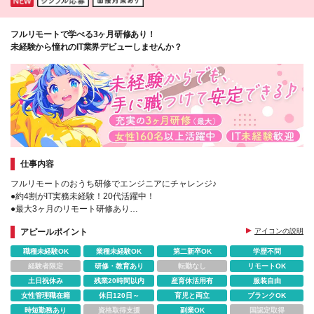
フルリモートで学べる3ヶ月研修あり！
未経験から憧れのIT業界デビューしませんか？
仕事内容
フルリモートのおうち研修でエンジニアにチャレンジ♪
●約4割がIT実務未経験！20代活躍中！
●最大3ヶ月のリモート研修あり
●完全週休2日｜年間休日127日｜残業月8.5h
アピールポイント
アイコンの説明
●資格取得支援でスキルアップをサポート
職種未経験OK
業種未経験OK
第二新卒OK
学歴不問
経験者限定
研修・教育あり
転勤なし
リモートOK
土日祝休み
残業20時間以内
産育休活用有
服装自由
女性管理職在籍
休日120日～
育児と両立
ブランクOK
時短勤務あり
資格取得支援
副業OK
国認定取得