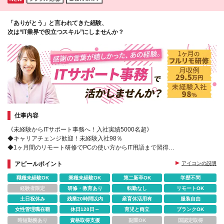
「ありがとう」と言われてきた経験、
次は“IT業界で役立つスキル”にしませんか？
仕事内容
《未経験からITサポート事務へ！入社実績5000名超》
◆キャリアチェンジ歓迎！未経験入社98％
◆1ヶ月間のリモート研修でPCの使い方からIT用語まで習得
◆土日祝休・年休123日以上
アピールポイント
アイコンの説明
◆資格取得サポート＆お祝い金
職種未経験OK
業種未経験OK
第二新卒OK
学歴不問
経験者限定
研修・教育あり
転勤なし
リモートOK
土日祝休み
残業20時間以内
産育休活用有
服装自由
女性管理職在籍
休日120日～
育児と両立
ブランクOK
時短勤務あり
資格取得支援
副業OK
国認定取得