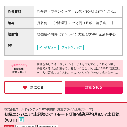
応募資格
◎学歴・ブランク不問！20代・30代活躍中 ＼こんな
方にピッタリ！／ ■PCやITになんとなく興味がある ■
接客経験を活かし「手に職」をつけたい ■長く安心し
給与
月収例： 【首都圏】29.5万円（月給＋諸手当） 【東
て働けるスキルを身につけたい ■毎日の積み重ねで確
海／関西】28.5万円（月給＋諸手当） 【九州】26万
実にステップアップしたい
円（月給＋諸手当） ＼時間外手当は1分単位で全額支
勤務地
◎面接や研修はオンライン実施 ◎大手IT企業を中心に
給／ 首都圏：月給26万円以上 東海、関西：月給25万
配属 ◎転居を伴う転勤なし ＊ご希望や最寄り駅を考
円以上 九州：月給23万円以上 ※これまでのご経験や
慮の上、決定いたします。 ＼＼一部リモート実績あ
PR
インタビュー
フォトクリップ
能力を十分に考慮のうえ、決定いたします。 ※固定残
り！／／ ●首都圏 東京都：新宿／飯田橋／渋谷／品川
業代制は採用しておりません。 ※詳細は面接でお伝え
／大崎／浜松町／大手町／有楽町／赤坂／秋葉原など
します。 ★初年度想定年収：300万～450万円 ■各種
神奈川県：横浜／みなとみらい／川崎／武蔵小杉／溝
手当 ・通勤手当（上限4万円まで） ・時間外手当（1
取材を通じて特に感じたのは、どんな方も安心して長く活躍し、
の口など 千葉県：海浜幕張／西船橋／千葉／千葉ニ
成長できる環境が整っているということ。同社は1980年の設立以
分単位で全額支給） ・資格取得支援 ■昇給：年1回
ュータウン中央など 埼玉県：大宮／さいたま新都心
来、人材育成に力を入れ、一人ひとりがやりがいを感じながら働
／和光市など ●東海 愛知県：名古屋／栄／伏見／久屋
ける場を提供し、成長をサポートしてきた実績があります。たと
大通／矢場町など ●関西 大阪府：梅田／本町／淀屋橋
え今、明確な目標がなくても、ここなら新しい目標が見つかるで
／新大阪／京橋／千里中央など 京都府：京都／烏丸
しょう。自分に合った道を探したい方、適性を知りたい方にとっ
詳細を見る
気になる
て、ランスタッドは心強い味方となってくれるはずです！
／四条など 兵庫県：神戸／三宮／三田など ●九州 福
岡県：博多／天神／早良／小倉／八幡など ★車通勤
が可能なプロジェクトあり！ ★将来的にリモートワ
ーク可能なプロジェクトも！ （在宅勤務／在宅ワー
株式会社ワールドインテック ITS事業部【東証プライム上場グループ】
ク／テレワーク／フルリモート） （変更の範囲）上
初級エンジニア*未経験OK*リモート研修*残業平均月8.5h*土日祝
記を除く当社関連勤務地
休/STR