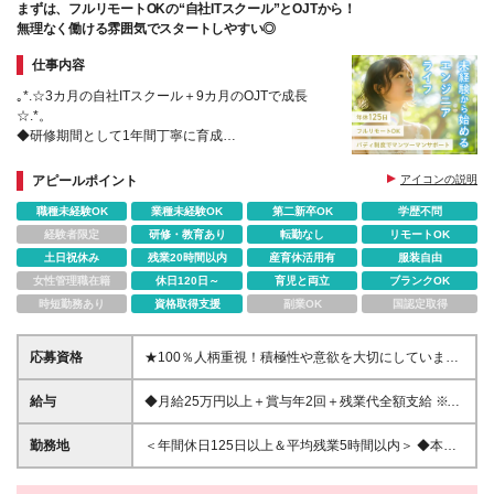
まずは、フルリモートOKの“自社ITスクール”とOJTから！
無理なく働ける雰囲気でスタートしやすい◎
仕事内容
｡*.☆3カ月の自社ITスクール＋9カ月のOJTで成長
☆.*。
◆研修期間として1年間丁寧に育成
◇1on1のバディ制度で先輩に相談しやすいから安心
◆土日祝休み＆残業少なめ
アピールポイント
アイコンの説明
◇女子会など交流の機会あり・平均年齢28歳
職種未経験OK
業種未経験OK
第二新卒OK
学歴不問
経験者限定
研修・教育あり
転勤なし
リモートOK
土日祝休み
残業20時間以内
産育休活用有
服装自由
女性管理職在籍
休日120日～
育児と両立
ブランクOK
時短勤務あり
資格取得支援
副業OK
国認定取得
応募資格
★100％人柄重視！積極性や意欲を大切にしていま
す。 ★学歴・資格も一切不問！ ☆未経験歓歓迎 ☆第
二新卒歓迎 ◇ITエンジニアになりたい！でOK◇ 志望
給与
◆月給25万円以上＋賞与年2回＋残業代全額支給 ※実
動機は「IT業界で活躍したい」という簡単なもので構
務未経験の方 ◆月給35万円以上＋賞与年2回＋残業代
いません。初めての業界にチャレンジするのだから、
全額支給 ※IT業界で半年以上の経験がある方 ※試用期
勤務地
＜年間休日125日以上＆平均残業5時間以内＞ ◆本社
分からないことがあって当たり前です。 専門知識は
間6カ月（試用期間中の月給は23万円。その他の待遇
／東京都千代田区内神田2-13-8 BMビル ＜アクセス
入社後の研修で習得できるので、安心して入社してく
に差はありません） ☆経験がある方は、現職・前職
＞ JR各線「神田駅」より徒歩4分 東京メトロ「淡路