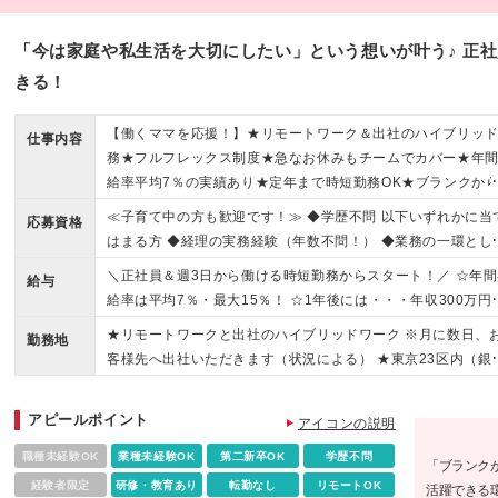
「今は家庭や私生活を大切にしたい」という想いが叶う♪ 正
きる！
【働くママを応援！】★リモートワーク＆出社のハイブリッ
仕事内容
務★フルフレックス制度★急なお休みもチームでカバー★年
給率平均7％の実績あり★定年まで時短勤務OK★ブランクか
復職も大歓迎！
≪子育て中の方も歓迎です！≫ ◆学歴不問 以下いずれかに当
応募資格
はまる方 ◆経理の実務経験（年数不問！） ◆業務の一環とし
経理業務を担当していた方 ※日次業務・月次決算の経験があ
＼正社員＆週3日から働ける時短勤務からスタート！／ ☆年間
給与
ばOKです ※日商簿記2級程度の知識を想定しています ※税理
給率は平均7％・最大15％！ ☆1年後には・・・年収300万円
法人/会計事務所などでの実務経験がある方も大歓迎です！ ＜
実績も！ ☆フルタイム勤務（年俸制で月額支給）にチェンジ
★リモートワークと出社のハイブリッドワーク ※月に数日、
んな方は大歓迎＞ ◇家事や育児を優先しながら社会復帰をし
勤務地
し、さらに給与UPも叶えられます ◆時給1500円～2200円（
客様先へ出社いただきます（状況による） ★東京23区内（銀
い方 ◇出産や育児など、ライフイベントを経ても働き続けた
験者の場合）＋業績賞与あり ※試用期間（6ヶ月）中の条件に
座・秋葉原・四谷などが中心）、千葉、神奈川のお客様先 └
方 ◇ひとつの会社で安心して長く働きたい方 ◇経理へのキャ
異はありません ※残業超過分は、別途全額支給します ☆ライ
地一覧にてクライアント先住所の一例を記載しております！ 
アチェンジをしたい方
アピールポイント
イベントの変化を迎えても長く働いてほしいという想いがあ
アイコンの説明
情報・通信、不動産業、インターネット関連、コンサルティ
すので、 初めは時短勤務で働いた後に、フルタイムへの切り
グ・アウトソーシング、医療関連など… 幅広い業界・業種と
職種未経験OK
業種未経験OK
第二新卒OK
学歴不問
「ブランク
えも可能です！
取引をいただいています ■本社 〒101-0062 東京都千代田区
経験者限定
研修・教育あり
転勤なし
リモートOK
活躍できる