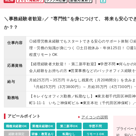
｜
＼事務経験者歓迎♪／ “専門性”を身につけて、 将来も安心
か？？
◎経理労務未経験でもスタートできる安心のサポート体制 ◎
仕事内容
理・労務の知識が身につく ◎土日祝休み・年休125日！ ◎週
程度リモートOK
【経理経験者大歓迎！・第二新卒歓迎】■学歴不問 ■何らかの
応募資格
会人経験をお持ちの方 ■営業事務などのバックオフィス経験を
持ちの方は歓迎！ ■実務未経験歓迎 ■第二新卒歓迎 ■学歴不問 
月給25万円～35万円 ※みなし残業代（月20時間分）を含み
給与
前職の雇用形態は不問（派遣や契約社員だった方も大歓迎で
└月給25万円（3万3800円）～ 月給35万円（4万7300円）
☆経理経験者大歓迎です！ ☆営業事務などのバックオフィス
超過分は別途全額支給します ※試用期間（6ヶ月／契約社員）
【キレイなオフィス勤務／転勤なし】 ■東京都千代田区神田神
験をお持ちの方は歓迎します！ ☆次世代の育成を目的とした
勤務地
給与条件に差異はありません 当社では、社員の努力と成長を
町1-11-1 いちご神保町ビル ■東京本社（千代田区神保町）
員募集です。意欲を重視した選考になりますので、経験が浅
っかり評価し、昇給に反映させています。 直近では以下の昇
京都千代田区一ツ橋2-5-5 岩波書店一ツ橋ビル3F
もご遠慮なくエントリーください！ 【こんな方はピッタリ！
実績もございます！ ・月7万円 UP ・月8万円 UP ・月10万円
アピールポイント
アイコンの説明
◎事務から専門性を身に付けたい ◎自分の可能性を広げてい
P
たい ◎ワークライフバランスも大事にしたい ◎人間関係がい
職種未経験OK
業種未経験OK
第二新卒OK
学歴不問
プライベー
職場を探している ◎IT業界に興味がある など 【向いている
経験者限定
研修・教育あり
転勤なし
リモートOK
社。 安心