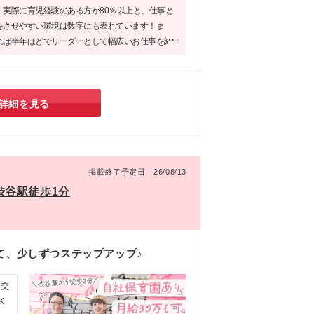
連勤
。実際に育児経験のある方が80％以上と、仕事と
をさせやすい環境は数字にも表れています！ま
れば半年ほどでリーダーとして幅広いお仕事を経
も大きなポイント。「家庭のことも大切にしなが
アップも目指したい！」そんな方にこそ是非、応
い企業です♪
詳細を見る
掲載終了予定日 26/08/13
*渋谷駅徒歩1分
て、少しずつステップアップ♪
資交
K