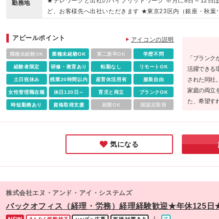
★テレワークと出社のハイブリッドワーク ※月に8日～12日
を優先しながら社会復帰をしたい方 ◇出産や育児など、ライ
勤務地
中の待遇に差異はありません） ★評価による昇給が年1回あり
ど、お客様先へ出社いただきます ★東京23区内（銀座・秋葉
イベントを経ても働き続けたい方 ◇ひとつの会社で安心して
★ライフイベントの変化を迎えても長く働いてほしいという
原・四谷などが中心）、千葉、神奈川のお客様先 └勤務地一
く働きたい方 ◇経理へのキャリアチェンジをしたい方
がありますので、 入社後に時短勤務への切り替えも可能です
てクライアント先住所の一例を記載しております！ ★情報・
アピールポイント
アイコンの説明
信、不動産業、インターネット関連、コンサルティング・ア
ソーシング、医療関連など… 幅広い業界・業種とお取引をい
職種未経験OK
業種未経験OK
第二新卒OK
学歴不問
「ブランク
だいています ■本社 〒101-0062 東京都千代田区神田駿河台3-
経験者限定
研修・教育あり
転勤なし
リモートOK
活躍できる
15 荒井ビル3階 ※(変更の範囲)上記を除く当社関連勤務地
された同社
土日祝休み
残業20時間以内
産育休活用有
服装自由
家庭の両立
女性管理職在籍
休日120日～
育児と両立
ブランクOK
た、希望す
時短勤務あり
資格取得支援
副業OK
国認定取得
験できる点
らキャリア
募して欲し
気になる
株式会社エヌ・アンド・アイ・システムズ
バックオフィス（経理・労務）経理経験歓迎★年休125日