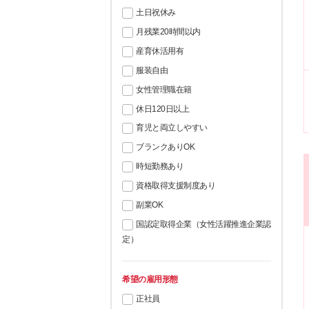
土日祝休み
月残業20時間以内
産育休活用有
服装自由
女性管理職在籍
休日120日以上
育児と両立しやすい
ブランクありOK
時短勤務あり
資格取得支援制度あり
副業OK
国認定取得企業（女性活躍推進企業認
定）
希望の雇用形態
正社員