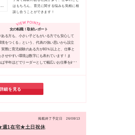
ほ
フ
！
はもちろん、育児に関する悩みも気軽に相
長
想い
談し合うことができます！
覧に
！
通
ウト
女の転職！取材レポート
た
がある方も、小さい子どもがいる方でも安心して
5-
環境をつくる」という、代表の強い思いから設立
。実際に育児経験のある方が80％以上と、仕事と
をさせやすい環境は数字にも表れています！ま
れば半年ほどでリーダーとして幅広いお仕事を経
も大きなポイント。「家庭のことも大切にしなが
アップも目指したい！」そんな方にこそ是非、応
い企業です♪
詳細を見る
掲載終了予定日 26/08/13
★週1在宅★土日祝休