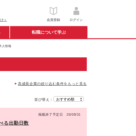
向け＞
会員登録
ログイン
る
転職について学ぶ
求人情報
高成長企業の絞り込む条件をもっと見る
並び替え：
掲載終了予定日 26/08/31
選べる出勤日数