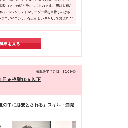
い
や調整力まで自然と身につけられます。 経験を積ん
務のスペシャリストやリーダー職を目指すのはも
ンジニアやコンサルなど新しいキャリアに挑戦す
ています。 「手に職をつけたい」「自分の可能性
」――そんな想いを叶えられる環境がここにあり
詳細を見る
掲載終了予定日 26/09/03
1日★残業10ｈ以下
世の中に必要とされる』スキル・知識
さ