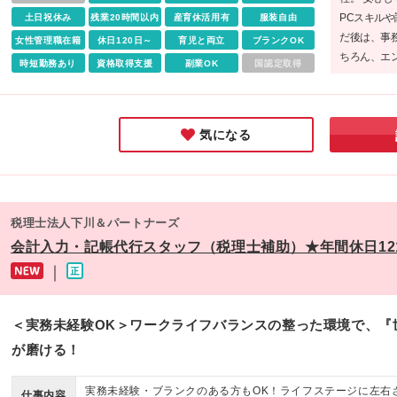
人】 ◎チームワークを大切にできる人 ◎他者を尊重し、お互
PCスキル
土日祝休み
残業20時間以内
産育休活用有
服装自由
を認め合うことができる人
だ後は、事
女性管理職在籍
休日120日～
育児と両立
ブランクOK
ちろん、エ
時短勤務あり
資格取得支援
副業OK
国認定取得
る道も開け
を広げたい
ます！
気になる
税理士法人下川＆パートナーズ
会計入力・記帳代行スタッフ（税理士補助）★年間休日12
｜
＜実務未経験OK＞ワークライフバランスの整った環境で、『
が磨ける！
実務未経験・ブランクのある方もOK！ライフステージに左右
仕事内容