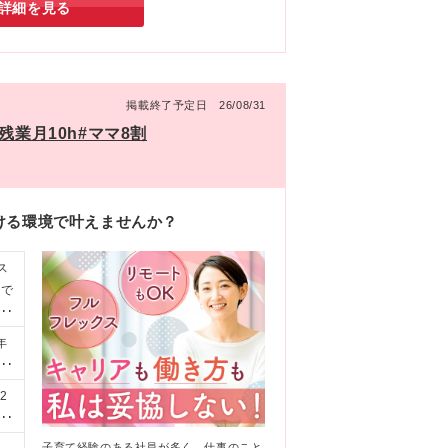
詳細を見る
掲載終了予定日 26/08/31
残業月10h#ママ8割
ける環境で叶えませんか？
ス
みで
ルタ
年
日
の
2
経
含
児
間
子育て経験のある社員が多く、仕事のこと