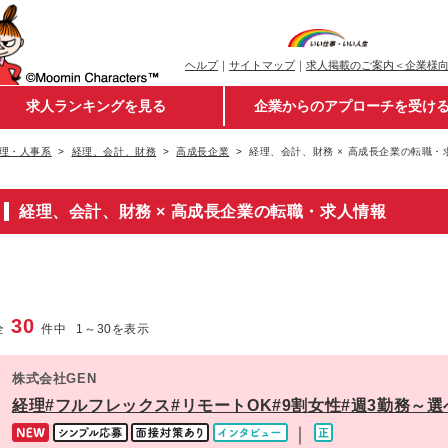
ヘルプ
｜
サイトマップ
｜
求人掲載のご案内＜企業様
求人ランキングを見る
企業からのアプローチを受け
理・人事系
経理、会計、財務
高成長企業
経理、会計、財務 × 高成長企業の転職・
経理、会計、財務 × 高成長企業の転職・求人情報
30
全
件中
1
～
30
を表示
株式会社GEN
経理#フルフレックス#リモートOK#9割女性#週3勤務～
｜