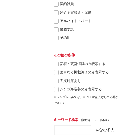
契約社員
紹介予定派遣・派遣
アルバイト・パート
業務委託
その他
その他の条件
新着・更新情報のみ表示する
まもなく掲載終了のみ表示する
面接対策あり
シンプル応募のみ表示する
※シンプル応募では、自己PRの記入なしで応募が
できます。
キーワード検索
(複数キーワード不可)
を含む求人