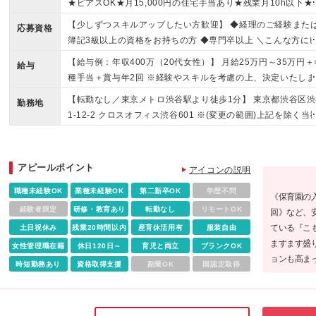
★ピアスOK★月15,000円の住宅手当あり★残業月10h以下★
谷駅から徒歩4分以内★ママ活躍中
【少しずつスキルアップしたい方歓迎】 ◆経理のご経験また
応募資格
簿記3級以上の資格をお持ちの方 ◆専門卒以上 ＼こんな方に
ッタリです／ ★自分のペースでバックオフィスのスキルを身
【給与例：年収400万（20代女性）】 月給25万円～35万円＋
給与
つけたい方 ★独自の福利厚生が整った、働きやすい環境を探
種手当＋賞与年2回 ※経験やスキルを考慮の上、決定いたしま
ている方 ★ライフイベントを迎えても、長く安定して働き続
※残業代は別途全額支給いたします ※試用期間6ヶ月（その間
【転勤なし／東京メトロ渋谷駅より徒歩1分】 東京都渋谷区渋
たい方
勤務地
待遇に差異はありません） 【各種手当】 ・住宅手当（月1万5
1-12-2 クロスオフィス渋谷601 ※(変更の範囲)上記を除く当
0円 ※規定あり） ・資格手当 【昇給・賞与】 ・昇給年1回（
関連勤務地
内規定に準じる） ・賞与年2回（6月・12月）
アピールポイント
アイコンの説明
職種未経験OK
業種未経験OK
第二新卒OK
学歴不問
《保育園の入
経験者限定
研修・教育あり
転勤なし
リモートOK
回》など、
ている『こ
土日祝休み
残業20時間以内
産育休活用有
服装自由
ますます盛
女性管理職在籍
休日120日～
育児と両立
ブランクOK
ョンも高ま
時短勤務あり
資格取得支援
副業OK
国認定取得
っているの
にしながら
ックです♪