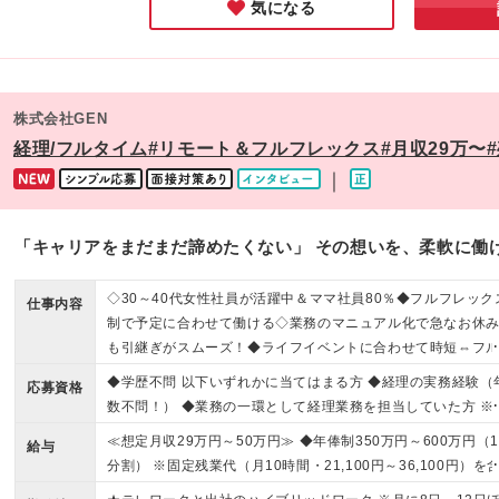
気になる
株式会社GEN
経理/フルタイム#リモート＆フルフレックス#月収29万〜#
｜
「キャリアをまだまだ諦めたくない」 その想いを、柔軟に働
◇30～40代女性社員が活躍中＆ママ社員80％◆フルフレック
仕事内容
制で予定に合わせて働ける◇業務のマニュアル化で急なお休
も引継ぎがスムーズ！◆ライフイベントに合わせて時短⇔フ
イムの切り替え可能◎
◆学歴不問 以下いずれかに当てはまる方 ◆経理の実務経験（
応募資格
数不問！） ◆業務の一環として経理業務を担当していた方 ※
次業務・月次決算の経験があればOKです ※日商簿記2級程度
≪想定月収29万円～50万円≫ ◆年俸制350万円～600万円（1
給与
知識を想定しています ※税理士法人/会計事務所などでの実務
分割） ※固定残業代（月10時間・21,100円～36,100円）を
験がある方も大歓迎です！ ＜こんな方は大歓迎＞ ◇家事や育
みます ※超過分は別途支給します ※試用期間6ヶ月あり（期