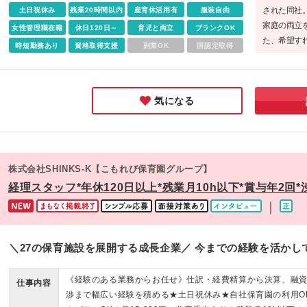
駿河台3-5-15 荒井ビル3階 ※(変更の範囲)上記を除く当社関
された同社
土日祝休み
残業20時間以内
産育休活用有
服装自由
務地
家庭の両立
女性管理職在籍
休日120日～
育児と両立
ブランクOK
た、希望す
時短勤務あり
資格取得支援
副業OK
国認定取得
験できる点
らキャリア
募して欲し
気になる
株式会社SHINKS-K【こもれび保育園グループ】
経理スタッフ*年休120日以上*残業月10h以下*賞与年2回
｜
＼27の保育施設を展開する成長企業／ 今までの経験を活かし
《経験のある業務からお任せ》仕訳・経費精算から決算、融
仕事内容
渉まで幅広い経験を積める★土日祝休み★自社保育園の利用O