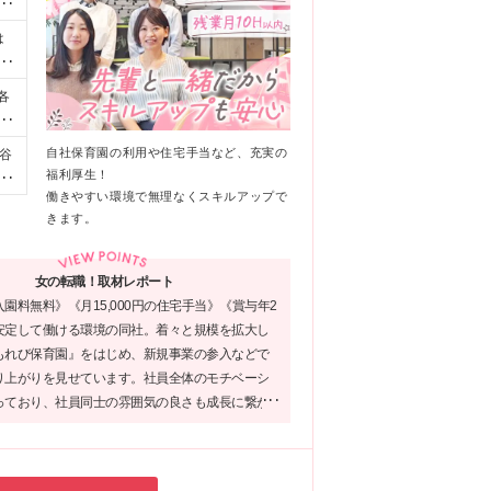
渋
は
ピ
に
各
し
す
け
の
自社保育園の利用や住宅手当など、充実の
谷
00
福利厚生！
社
社
働きやすい環境で無理なくスキルアップで
きます。
女の転職！取材レポート
園料無料》《月15,000円の住宅手当》《賞与年2
安定して働ける環境の同社。着々と規模を拡大し
もれび保育園』をはじめ、新規事業の参入などで
り上がりを見せています。社員全体のモチベーシ
っており、社員同士の雰囲気の良さも成長に繋が
ではないでしょうか！コミュニケーションを大切
、あなたらしさを活かして成長したい方は要チェ