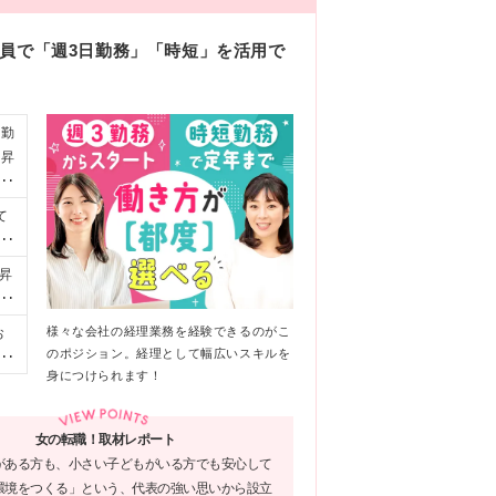
社員で「週3日勤務」「時短」を活用で
ド勤
間昇
らの
て
て
れ
昇
士
の
こ
様々な会社の経理業務を経験できるのがこ
お
た
経
のポジション。経理として幅広いスキルを
い
差
身につけられます！
勤務
リ
フ
★
りま
ン
女の転職！取材レポート
替
お
がある方も、小さい子どもがいる方でも安心して
神田
環境をつくる」という、代表の強い思いから設立