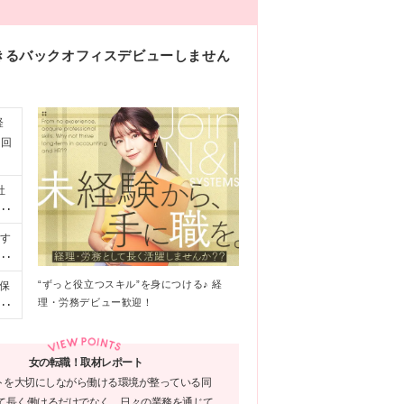
できるバックオフィスデビューしません
経
1回
社
お
■
ます
す）
 ※
経
の
“ずっと役立つスキル”を身につける♪ 経
保
増
し
理・労務デビュー歓迎！
／東
い方
給
】
 U
き
女の転職！取材レポート
い
トを大切にしながら働ける環境が整っている同
して長く働けるだけでなく、日々の業務を通じて、