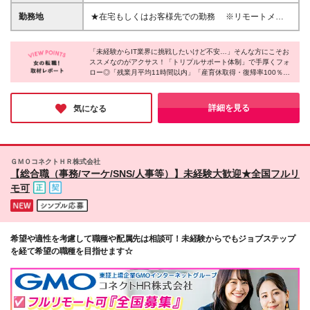
36,500円～） ◆東京：月給26万円～40万円（固定残
ね◎ ★コミュニケーション能力を活かせる！ 実はお
業代：35,200円～） ◆その他エリア：月給25万円～
勤務地
★在宅もしくはお客様先での勤務 ※リモートメンバ
客様やエンジニアとコミュニケーションをとる機会が
35万円（固定残業代：33,800円～） 例えば基本情報
ー半数以上！フルリモートの社員も在籍♪ ★エリア別
多いため、未経験でも前職の経験を活かして活躍する
技術者試験に合格すると3万円の手当を支給いたしま
採用【勤務地は駅チカが多数！】 【関西】大阪府、
先輩がたくさんいます！
す。 その他、資格によっては30万円の手当が支給さ
「未経験からIT業界に挑戦したいけど不安…」そんな方にこそお
京都府、兵庫県 【東海】愛知県 【九州】福岡県 【山
ススメなのがアクサス！「トリプルサポート体制」で手厚くフォ
れます。 *入社時の想定給与となります *スキル・経
陽】広島県 【四国】香川県 【首都圏】東京都、神奈
ロー◎「残業月平均11時間以内」「産育休取得・復帰率100％」
験を考慮して決定します *みなし残業代20時間分含。
川県（横浜市・川崎市など）千葉県、埼玉県 ★希望
「リモートワーク可能」「退職金制度あり」と、圧倒的な働きや
超過分全額支給 *試用期間6カ月あり。その間の待遇
エリアでの勤務が可能。U・Iターン歓迎 ★転居を伴
すさが全国どの拠点でも叶います♪明確な評価制度による給与UP
に差異はございません。 頑張っていただけたら、し
う転勤はありません ★屋内の受動喫煙対策あり（喫
やステップアップ実績も豊富★将来の確かなキャリアアップとプ
詳細を見る
気になる
っかりお給与で還元いたします！ *実際の残業時間が
ライベートの両立をぜひ実現してください！
煙室あり） ┗主要事業所は屋内喫煙可能場所がご
20時間に満たない場合でも満額支給されます。 な
ざいますが、客先により異なります 事業報告会兼立
お、全社平均残業時間は月11.5時間程度ですので無理
食パーティや 有志の社員が企画するボードゲーム大
なく働ける環境です。
会など（任意参加） 定期的に全社イベントもあるの
ＧＭＯコネクトＨＲ株式会社
で社員同士の交流も活発です♪ 「弊社の福利厚生で引
【総合職（事務/マーケ/SNS/人事等）】未経験大歓迎★全国フルリ
っ越し応援制度もございます。」 (変更の範囲)上記を
モ可
除く当社関連勤務地 【東京・本社】東京都新宿区西
新宿1-22-2 新宿サンエービル14階
希望や適性を考慮して職種や配属先は相談可！未経験からでもジョブステップ
を経て希望の職種を目指せます☆