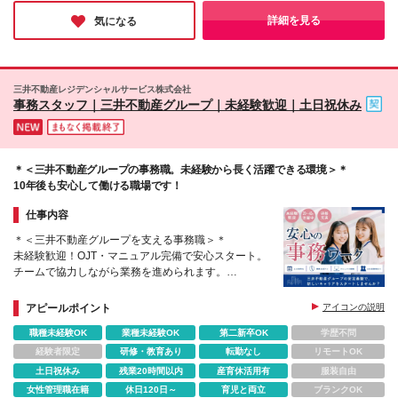
いを叶えられる環境です。
45年の歴史を持つ安定企業だからこその余裕が、教え方や雰囲気
詳細を見る
気になる
の優しさに繋がっているのだと感じました。未経験の方にこそ、
ぜひおすすめしたい一社です！
三井不動産レジデンシャルサービス株式会社
事務スタッフ｜三井不動産グループ｜未経験歓迎｜土日祝休み
＊＜三井不動産グループの事務職。未経験から長く活躍できる環境＞＊
10年後も安心して働ける職場です！
仕事内容
＊＜三井不動産グループを支える事務職＞＊
未経験歓迎！OJT・マニュアル完備で安心スタート。
チームで協力しながら業務を進められます。
☆健康経営優良法人2026 大規模法人部門/ホワイト
アピールポイント
アイコンの説明
500に認定
職種未経験OK
業種未経験OK
第二新卒OK
学歴不問
経験者限定
研修・教育あり
転勤なし
リモートOK
土日祝休み
残業20時間以内
産育休活用有
服装自由
女性管理職在籍
休日120日～
育児と両立
ブランクOK