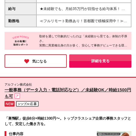
不問！ ★販売や接客業などサービス業からのキャリ
アチェンジ大歓迎！ ◎パソコンスキルは入社後の研
給与
★未経験でも、月給35万円が目指せる給与体系！ ※
修で習得できるので必須ではありません！ 「事務職
経験者の方は入社時から給与等で優遇します！ ≪初
で活躍したい」という方を人物重視で積極採用しま
年度想定年収：300万円≫ ◇月給21.5万円～35万円＋
勤務地
≪フルリモート勤務あり！首都圏で積極採用中！≫
す！ 【応募歓迎条件】 ◇未経験・第二新卒・社会人
賞与年2回＋その他手当（交通費・残業代など） ※事
◇東京・神奈川・埼玉・千葉を中心とした全国のプロ
経験10年以上の方も歓迎！ ◇コミュニケーションや
務職経験者の場合：月給25万円以上＋賞与年2回＋そ
ジェクト先 ※勤務地は希望を考慮します。 ※フルリモ
協調性を大切にできる方 【こんな方にぴったりで
の他手当（交通費・残業代など） ※残業代は1分単位
取材を通して印象的だったのは「未経験から育てる」体制の手厚
ート（完全在宅）、リモート＋出勤のハイブリッド勤
す！】 ☆手に職をつけて仕事で成長していきたい方
さ。
でしっかり支給 ※交通費支給・昇給制度ありで安心 ※
務ｍｐプロジェクトにより可能です。 ※(変更の範囲)
実際に異業種出身の方が多く、安心して事務デビューできる環境
☆事務職デビューを目指している方 ☆スキルに合わ
試用期間3か月あり（期間中は賞与・確定拠出年金制
上記を除く当社関連勤務地 【本社】 東京都港区虎ノ
が整っていました。さらに、残業の少なさや自由度の高い働き
せて収入も高めたい方 ☆土日祝はしっかりと休みた
度以外の給与・待遇面は本採用時と変わりありませ
門2-6-1 虎ノ門ヒルズステーションタワー18階 └日
方、美容制度など、
い方 ☆ライフイベントに合わせて柔軟な働き方がし
ん） 【スキルに合わせて昇給！】 半期に一度、自己
比谷線「虎ノ門ヒルズ」駅直結
働きやすさへのこだわりも魅力。長く安心して働きたい方におす
詳細を見る
気になる
たい方 ☆自分に合った事務職を見つけたい方 ☆研修
評価の振り返りと起業評価のフィードバックを行って
すめの企業です。
やフォロー体制が充実した環境で働きたい方
います。 実績や成長は昇給・賞与でしっかりと評価
するので、 高いモチベーションでチャレンジしてい
ただけるはずです！
アルフィン株式会社
一般事務（データ入力・電話対応など）／未経験OK／時給1500円
も可
「巣鴨駅」徒歩8分×時給1300円〜。トップクラスシェア企業の事務スタッフと
して、安定した働き方を。
仕事内容