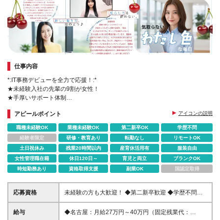
仕事内容
*:IT事務デビューを全力で応援！:*
★未経験入社の先輩の9割が女性！
★手厚いサポート体制
★自分のペースでスキルアップ
アピールポイント
アイコンの説明
★ネイル・髪色自由！おしゃれもしっかり楽しめる♪
★長期連休取得可能！
職種未経験OK
業種未経験OK
第二新卒OK
学歴不問
経験者限定
研修・教育あり
転勤なし
リモートOK
土日祝休み
残業20時間以内
産育休活用有
服装自由
女性管理職在籍
休日120日～
育児と両立
ブランクOK
時短勤務あり
資格取得支援
副業OK
国認定取得
応募資格
未経験の方も大歓迎！ ◆第二新卒歓迎 ◆学歴不問
◆35歳以下の方（長期キャリア形成を図るため）
★PCスキル（タイピングなど）よりも、人柄を重
給与
◆名古屋：月給27万円～40万円（固定残業代：
視！ Web面接ではリラックスしてお話してください