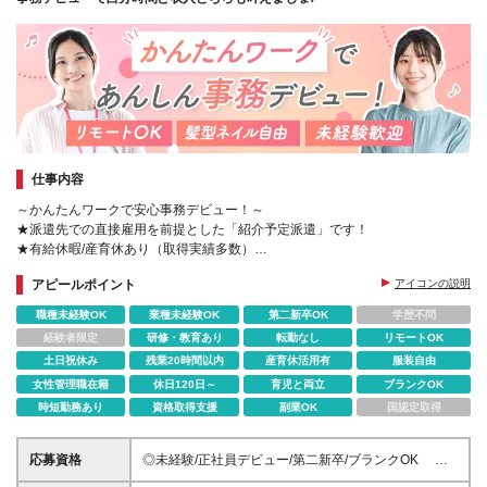
仕事内容
～かんたんワークで安心事務デビュー！～
★派遣先での直接雇用を前提とした「紹介予定派遣」です！
★有給休暇/産育休あり（取得実績多数）
★コーディネーター&営業担当があなたをサポート
アピールポイント
アイコンの説明
職種未経験OK
業種未経験OK
第二新卒OK
学歴不問
経験者限定
研修・教育あり
転勤なし
リモートOK
土日祝休み
残業20時間以内
産育休活用有
服装自由
女性管理職在籍
休日120日～
育児と両立
ブランクOK
時短勤務あり
資格取得支援
副業OK
国認定取得
応募資格
◎未経験/正社員デビュー/第二新卒/ブランクOK ◎
高卒以上 ※紹介予定派遣について：就業先決定後、平