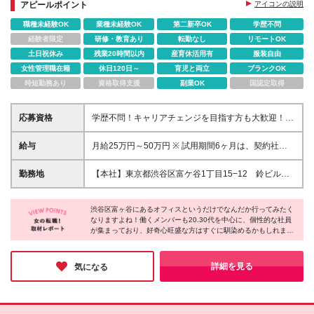
アピールポイント
アイコンの説明
職種未経験OK
業種未経験OK
第二新卒OK
学歴不問
経験者限定
研修・教育あり
転勤なし
リモートOK
土日祝休み
残業20時間以内
産育休活用有
服装自由
女性管理職在籍
休日120日～
育児と両立
ブランクOK
時短勤務あり
資格取得支援
副業OK
国認定取得
応募資格
学歴不問！キャリアチェンジを目指す方も大歓迎！
【こんな方を募集します】 ◎ コミュニケーションス
キルが高い方 ◎ Excel、Word、PowerPoint などを問
給与
月給25万円～50万円 ※ 試用期間6ヶ月は、契約社員
題なく使用できる方 ◎ 1人前のスキルを身につけたい
となります。（待遇に差異なし） ※ 固定残業代（
方、WEBスキルに興味がある方
34,000円～／20時間分 ）を含む。超過分は別途支
勤務地
【本社】東京都渋谷区富ケ谷1丁目15−12 鈴ビル２
給。 ※ 経験・スキル・前職給与などを考慮の上、当
F、 または首都圏の各プロジェクト先（東京23区、渋
社規定により決定。
谷区、新宿区、六本木、新橋、品川など都内中心）
渋谷区富ヶ谷にあるオフィスというだけでなんだか行ってみたく
★フルリモートあり！ ※フルリモート希望の場合は、
なりますよね！働くメンバーも20.30代を中心に、個性的な社員
個人のスキルに応じて判断いたします
が集まっており、好奇心旺盛な方はすぐに馴染めるかもしれませ
ん。『クリエイター』というと専門学校を通ったり、特別なスキ
ルが必要だと思われがちですが、同社は、実務未経験でもプロを
目指せるということで驚きました！手に職をつけたい方は、この
詳細を見る
気になる
機会を是非お見逃しなく。