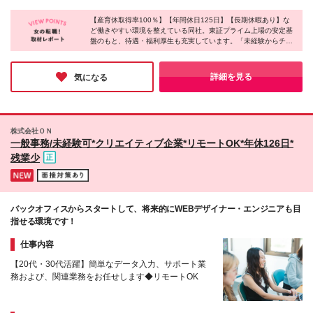
新 有（※諸条件あり） ・初回契約期間は2ヶ月、その
1392円+賞与年2回+交通費支給 ※みなし残業月20時
ジェクト先 《主な配属エリア》 新宿区・豊島区・渋
後は半期末(3月または9月)まで更新し、以降は半年ご
間分（3万6704円～）を含みます。超過分は別途支給
【産育休取得率100％】【年間休日125日】【長期休暇あり】な
谷区・港区・千代田区・中央区 ※駅チカ・大手企業オ
との契約更新 ・更新上限 なし
ど働きやすい環境を整えている同社。東証プライム上場の安定基
します 【8時間勤務の場合】 月給30万1,782円+賞与
フィスでの勤務が中心です。 ※東京本社：東京都新宿
盤のもと、待遇・福利厚生も充実しています。「未経験からチャ
年2回+交通費支給 ※みなし残業月20時間分（4万782
区西新宿2-1-1 新宿三井ビル33階 （変更の範囲）上記
レンジしたい」「安定した環境で腰を据えて働きたい」といった
円～）を含みます。超過分は別途支給します ※経験・
を除く当社関連勤務地
方が多数入社しているようです♪長期的なキャリア形成を望む方
スキルを考慮して決定します ※試用期間14日間（期
にとって、理想的な環境なのではないでしょうか♪
詳細を見る
気になる
間中の給与や待遇に変動はありません）
株式会社ＯＮ
一般事務/未経験可*クリエイティブ企業*リモートOK*年休126日*
残業少
バックオフィスからスタートして、将来的にWEBデザイナー・エンジニアも目
指せる環境です！
仕事内容
【20代・30代活躍】簡単なデータ入力、サポート業
務および、関連業務をお任せします◆リモートOK