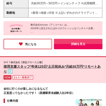
新卒も歓迎！ 【カジュアル面談を実施してます】 学
給与
月給30万円～50万円＋インセンティブ ※試用期間
歴や経歴よりも、想いやお人柄、将来像などを重要視
（正社員）2ヶ月あり 試用期間中（正社員）月給25
します♪ よりラフにお話ができるよう、 スーツで面接
万円～ ※交通費全額支給
勤務地
○新宿 ○池袋 ○渋谷 ※上記いずれかのクライアント先
というような 堅苦しさや緊張感も極力少なくしてい
での勤務になります。 ※あなたの経験やスキルに応じ
ます◎
て面談時にて ご相談させていただきます。 ー本社
株式会社Ancore（アンコール）は、
ー 東京都板橋区中丸町２６番１号
2026年に設立されたばかりのフレッシュなベンチャー企業。
自由にのびのびと働ける環境がある一方で、
一人ひとりの成長にもしっかりフォーカスしているのが魅力だ。
研修制度はもちろん、キャリアアップ支援や独立支援など、
詳細を見る
気になる
挑戦と成長を後押しする仕組みが充実している。
立ち上げ期の今このタイミングでジョインすることは、
会社とともに成長できるチャンスといえるだろう。
ＭＲＴ株式会社【東証グロース上場】
採用支援スタッフ*年休125日*土日祝休み*月給30万円*リモートあ
り
会社に行くのが楽しみになるなんて
正直思ってなかったです！（医療業界未経験入社2年目）
仕事内容