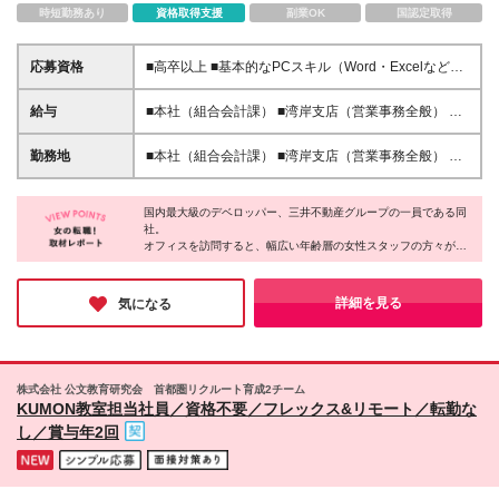
時短勤務あり
資格取得支援
副業OK
国認定取得
応募資格
■高卒以上 ■基本的なPCスキル（Word・Excelなど）
をお持ちの方 特別な知識や経験は必要ありません。
これまでの経験よりも、周囲とのコミュニケーション
給与
■本社（組合会計課） ■湾岸支店（営業事務全般） 月
や丁寧な対応を大切にできる方を歓迎します。 【こ
給209,500円～229,500円＋賞与（年間2ヶ月間） ■東
んな方を歓迎します】 ■チームワークを大切にできる
京西支店（庶務全般） 時給1,460円 ※経験・能力など
勤務地
■本社（組合会計課） ■湾岸支店（営業事務全般） 東
方 ■コツコツと正確に業務を進めることが得意な方 ■
を考慮し、当社規定により決定します ※残業代は別途
京都江東区豊洲5-6-52 NBF豊洲キャナルフロント4F
サポート役として人の役に立つことが好きな方 ■腰を
全額支給します ◎契約更新：1年（入社日より1年ご
■東京西支店（庶務全般） 東京都世田谷区用賀4-5-
据えて長期的なキャリアを築きたい方
と／勤務成績・勤務態度などを考慮し更新を判断）
国内最大級のデベロッパー、三井不動産グループの一員である同
16 TEビル (変更の範囲)上記を除く当社関連勤務地
社。
・正社員登用制度あり ・無期雇用転換制度あり ◎試
オフィスを訪問すると、幅広い年齢層の女性スタッフの方々が活
用期間3ヶ月あり （期間中、給与・待遇などに差異は
躍していました！仕事はキッチリ、OFFはゆったりといった印象
ありません）
で、休憩時間は和やかで和気あいあいとした雰囲気が社内全体に
広がっていました！「居心地のいい会社」とは、まさにこのよう
詳細を見る
気になる
な環境を指すのだと実感しました♪
株式会社 公文教育研究会 首都圏リクルート育成2チーム
KUMON教室担当社員／資格不要／フレックス&リモート／転勤な
し／賞与年2回