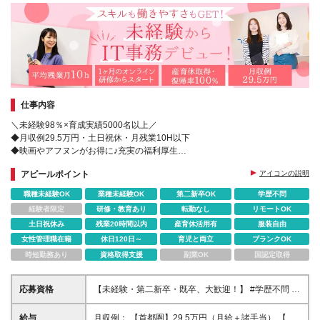
仕事内容
＼未経験98％×育成実績5000名以上／
◆月収例29.5万円・土日祝休・月残業10H以下
◆映画やアフヌンがお得に♪充実の福利厚生
◆入社後1ヶ月間のリモート研修あり
アピールポイント
アイコンの説明
◆Web面接1回＆最短即日内定
職種未経験OK
業種未経験OK
第二新卒OK
学歴不問
経験者限定
研修・教育あり
転勤なし
リモートOK
土日祝休み
残業20時間以内
産育休活用有
服装自由
女性管理職在籍
休日120日～
育児と両立
ブランクOK
時短勤務あり
資格取得支援
副業OK
国認定取得
応募資格
【未経験・第二新卒・既卒、大歓迎！】 #学歴不問 #
転職回数不問 #ブランク不問 #20代、30代活躍中！ #
転職が初めての方も大歓迎！ ◆手に職をつけて長く
給与
月収例： 【首都圏】29.5万円（月給＋諸手当） 【東