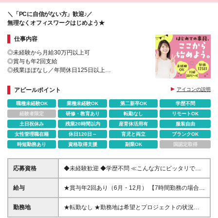
＼「PCに自信がない方」歓迎♪／
無理なくオフィスワークはじめよう★
仕事内容
◎未経験から月給30万円以上可
◎賞与も年2回支給
◎残業ほぼなし／年間休日125日以上
◎オフィスカジュアル
◎充実の研修＆サポートあり
アピールポイント
アイコンの説明
◎将来的にリモートも可能
職種未経験OK
業種未経験OK
第二新卒OK
学歴不問
経験者限定
研修・教育あり
転勤なし
リモートOK
土日祝休み
残業20時間以内
産育休活用有
服装自由
女性管理職在籍
休日120日～
育児と両立
ブランクOK
時短勤務あり
資格取得支援
副業OK
国認定取得
応募資格
◆未経験歓迎 ◆学歴不問 ≪こんな方にピッタリです
≫ ◇自分にどんな仕事・どんな職場が向いているか
分からない ◇とりあえずオフィスワークがしたい ◇
給与
★賞与年2回あり（6月・12月） 【7時間勤務の場合】
未経験から事務デビューしたい ◇東証プライム上場
月給26万1000円+賞与年2回+交通費支給 ※みなし残
の安定企業で働きたい ◇ワークライフバランスを大
業月20時間分（3万2625円～）を含みます。超過分は
勤務地
★転勤なし ★勤務地は希望とプロジェクトの状況に
切にしたい など ≪契約更新について≫ ・契約の更
別途支給します 【7.5時間勤務の場合】 月給28万
応じて決定 東京23区を中心とした関東エリアのプロ