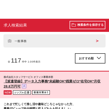
求人検索結果
検索条件を保存する
＞
一般事務
117
全
件中 1-30件表示
株式会社スタッフサービス オフィス事業本部
【派遣登録】データ入力事務*未経験OK*残業ゼロ*在宅OK*月収
28.8万円可
これまで忙しくて推し活や趣味どころじゃなかった方、
事務デビューで自分時間と収入どちらも叶えましょ♪