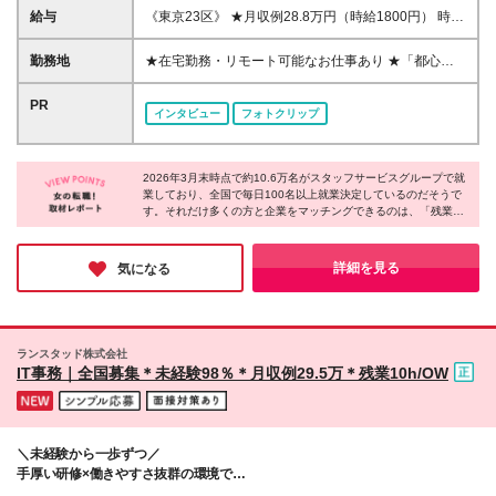
均3か月・最長6か月派遣社員として勤務した後、派遣
給与
《東京23区》 ★月収例28.8万円（時給1800円） 時給
先と本人の合意のもと派遣先の直接雇用となるしくみ
1400円～2000円 《東京23区以外》 ★月収例24.8万
です！ 《こんな方にピッタリです！》 ■未経験から事
円（時給1550円） 時給1250円～1750円 《関東（東
勤務地
★在宅勤務・リモート可能なお仕事あり ★「都心で
務デビューしたい ■大手企業の正社員になりたい ■残
京以外）》 ★月収例24万円（時給1500円） 時給
働きたい」「最寄りのエリアで働きたい」など希望を
業なし・土日休みの仕事を探している ■シンプルなお
1100円～1750円 《中部》 ★月収例24万円（時給
考慮 ★転居を伴う転勤なし/U・Iターン歓迎 全国47都
PR
仕事がしたい など ※「自分にどんな仕事が向いてい
インタビュー
フォトクリップ
1500円） 時給1050円～1600円 《関西》 ★月収例
道府県の派遣先にて勤務いただきます。
るのか分からない」という方も大丈夫！ 当社のコ
25.6万円（時給1600円） 時給1050円～1650円 《北
ーディネーターがあなたのお話しを聞いて、ピッタリ
海道・東北》 時給1080円～1450円 《中国》 時給
のお仕事をご紹介します♪
1090円～1450円 《四国》 時給1050円～1450円 《九
2026年3月末時点で約10.6万名がスタッフサービスグループで就
業しており、全国で毎日100名以上就業決定しているのだそうで
州・沖縄》 時給1060円～1450円 ※時給額はスキルや
す。それだけ多くの方と企業をマッチングできるのは、「残業な
経験、勤務地、派遣先により異なります。 ※残業代は
しがいい」「在宅で働きたい」など一人ひとりの理想を形にして
別途発生分を全額支給します。 ※直接雇用後の給与な
いるから。希望の職場で多くの方がのびのびと活躍している事実
どの条件交渉は当社にお任せください！ ※直接雇用切
にサポート体制の厚さを感じました。自分らしく働ける環境を探
詳細を見る
気になる
り替え後の年収は、雇用先の企業に準じます。
している方は登録してみてはいかがでしょうか♪
ランスタッド株式会社
IT事務｜全国募集＊未経験98％＊月収例29.5万＊残業10h/OW
＼未経験から一歩ずつ／
手厚い研修×働きやすさ抜群の環境で
“理想のキャリア”を叶えませんか？