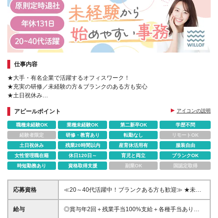
仕事内容
★大手・有名企業で活躍するオフィスワーク！
★充実の研修／未経験の方＆ブランクのある方も安心
★土日祝休み
★原則定時退社！
アピールポイント
アイコンの説明
★有給休暇取得率80％以上
★定着率95％
職種未経験OK
業種未経験OK
第二新卒OK
学歴不問
経験者限定
研修・教育あり
転勤なし
リモートOK
土日祝休み
残業20時間以内
産育休活用有
服装自由
女性管理職在籍
休日120日～
育児と両立
ブランクOK
時短勤務あり
資格取得支援
副業OK
国認定取得
応募資格
≪20～40代活躍中！ブランクある方も歓迎≫ ★未経
験＆第二新卒の方もOK♪ 経験より、人柄重視の採用を
行っています◎ ★学歴不問 ☆こんな方にぴったり☆
給与
◎賞与年2回＋残業手当100%支給＋各種手当あり
・安定した環境で、キャリアチェンジして心機一転頑
【東京】月給27万～31万 【横浜】月給23万～25万