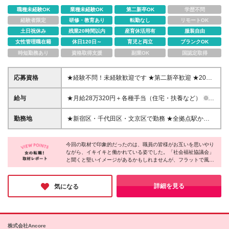
職種未経験OK
業種未経験OK
第二新卒OK
学歴不問
経験者限定
研修・教育あり
転勤なし
リモートOK
土日祝休み
残業20時間以内
産育休活用有
服装自由
女性管理職在籍
休日120日～
育児と両立
ブランクOK
時短勤務あり
資格取得支援
副業OK
国認定取得
応募資格
★経験不問！未経験歓迎です ★第二新卒歓迎 ★20代
～60代まで幅広い層が活躍♪ ＊…必須条件…＊ ◇専
門・短大・大学卒以上 ◇基礎的なPCスキル └Word・
給与
★月給28万320円＋各種手当（住宅・扶養など） ※上
Excelなどの使用経験があり、問題なくタイピングが
記金額には「地域手当（4万6720円）」を含みます ※
できる方を想定 ＊…こんな方大歓迎…＊ ◇周囲と協
残業代全額支給 ※試用期間はありません ＊…手当が
勤務地
★新宿区・千代田区・文京区で勤務 ★全拠点駅から
力しながら業務を進められる方 ◇福祉に関して興
充実！…＊ ◇通勤手当 ◇住宅手当 ◇扶養手当 ※本会
近い！ ★全拠点で複数路線利用可能♪ 下記いずれかの
味・関心がある方 ◇地域社会に対する興味・関心が
規定による
拠点に配属となります。 【東京都社会福祉協議会 事
ある方 ＊…入社後は…＊ 働きながら、資格の取得を
今回の取材で印象的だったのは、職員の皆様がお互いを思いやり
務局】 東京都新宿区神楽河岸1-1 セントラルプラザ
目指す職員も多数。 公共性の高い事業のため、各種
ながら、イキイキと働かれている姿でした。「社会福祉協議会」
4・5・10階 【東京都福祉人材センター 人材情報室】
と聞くと堅いイメージがあるかもしれませんが、フラットで風通
関係機関と協力して仕事をします。都内の福祉施設や
東京都千代田区飯田橋3-10-3 東京しごとセンター7階
しが良く、新しい意見も積極的に取り入れる柔軟な社風が根付い
団体と関わり、福祉分野全体の理解を高めることが可
【飯田橋ビル事務室】 東京都新宿区揚場町1-18 飯田
ているとのこと。
能です。
橋ビル4階 【東京都福祉人材センター 研修室】 東京
福祉の世界を支えるやりがいの大きな仕事です。安定した環境で
詳細を見る
気になる
新たなスタートを切りたい方に、自信を持っておすすめできま
都文京区小日向4-1-6 東京都社会福祉保健医療研修セ
す！
ンター 【お茶の水事務所】 東京都千代田区神田駿河
台1-8-11 東京YWCA会館3階 ※変更の範囲：上記を除
く当法人関連勤務地
株式会社Ancore