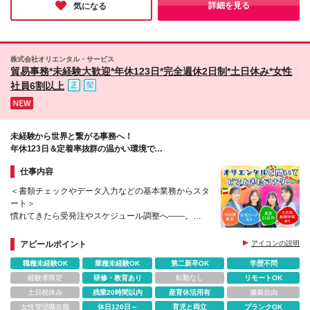
をお願いすることがございますので、近隣にお住まい
が盛んで、活気のある当社なら、新しく入社される方もすぐに馴
詳細を見る
気になる
染むことができると思います！
の方の募集です。 ※(変更の範囲)上記を除く当社関連
勤務地
株式会社オリエンタル・サービス
貿易事務*未経験大歓迎*年休123日*完全週休2日制*土日休み*女性
社員6割以上
未経験から世界と繋がる事務へ！
年休123日＆定着率抜群の温かい環境で
無理なくステップアップ♪
仕事内容
＜書類チェックやデータ入力などの基本業務からスタ
ート＞
慣れてきたら受発注やスケジュール調整へ——。
“舞台の裏側で全体を支えるチーム”の一員として、
コツコツ進めながら、世界とつながるお仕事を＊
アピールポイント
アイコンの説明
職種未経験OK
業種未経験OK
第二新卒OK
学歴不問
経験者限定
研修・教育あり
転勤なし
リモートOK
土日祝休み
残業20時間以内
産育休活用有
服装自由
女性管理職在籍
休日120日～
育児と両立
ブランクOK