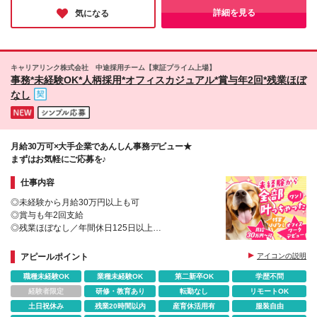
大切にできる人 ◎他者を尊重し、お互いを認め合う
をしっかり評価し、昇給に反映させています。 直近
客様とも良好な関係なので安心☆+. 長いお付き合いの
のはもちろん、エンジニアやコンサルなど新しいキャリアに挑戦
詳細を見る
気になる
ことができる人
では以下の昇給実績もございます！ ・月 7万円 UP
する道も開けています。
クライアントが多く、 まるで同じ会社の社員かのよ
・月 8万円 UP
うに接してくれます。 時には「ぜひ今後も働いてほ
「手に職をつけたい」「自分の可能性を広げたい」――そんな想
しい！」とお客様から 逆指名を受けるスタッフも！
いを叶えられる環境がここにあります！
キャリアリンク株式会社 中途採用チーム【東証プライム上場】
事務*未経験OK*人柄採用*オフィスカジュアル*賞与年2回*残業ほぼ
なし
月給30万可×大手企業であんしん事務デビュー★
まずはお気軽にご応募を♪
仕事内容
◎未経験から月給30万円以上も可
◎賞与も年2回支給
◎残業ほぼなし／年間休日125日以上
◎オフィスカジュアル
◎充実の研修＆サポートあり
アピールポイント
アイコンの説明
◎将来的にリモートも可能
職種未経験OK
業種未経験OK
第二新卒OK
学歴不問
経験者限定
研修・教育あり
転勤なし
リモートOK
土日祝休み
残業20時間以内
産育休活用有
服装自由