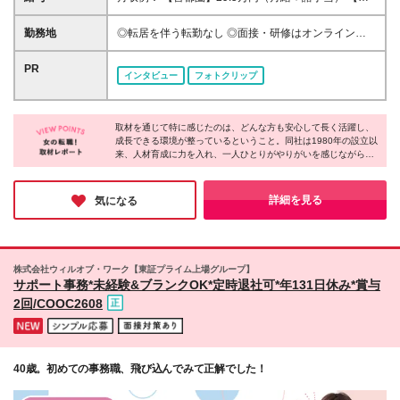
働きたい方 ◆IT業界に興味がある方 ◆新しいことに
海／関西】28.5万円（月給＋諸手当） 【九州】26万
挑戦してみたい方 約98％の先輩が未経験スタート！
円（月給＋諸手当） ＼残業代は1分単位で全額支給／
勤務地
◎転居を伴う転勤なし ◎面接・研修はオンラインで
PCをほぼ触ったことが無い…というあなたもご安心
首都圏：月給26万円以上 東海、関西：月給25万円以
実施 ◎大手IT企業を中心に配属 ＊ご希望や最寄り駅
ください◎ 《 先輩たちの前職例 》 ・カフェ店員
上 九州：月給23万円以上 ※これまでのご経験や能力
を考慮の上、決定いたします。 ＼＼一部リモート実
PR
・美容クリニック受付 ・医療事務 ・ホテルフロント
インタビュー
フォトクリップ
を十分に考慮のうえ、決定いたします。 ※固定残業代
績あり！／／ ●首都圏 東京都：新宿／飯田橋／渋谷／
・アパレル店員 など、多くの方が異業種から転職さ
制は採用しておりません。 ※詳細は面接でお伝えしま
品川／大崎／浜松町／大手町／有楽町／赤坂／秋葉原
れています！ 例えば、接客で培った丁寧な対応力や
す。 ★初年度想定年収：300万～450万円 ■各種手当
など 神奈川県：横浜／みなとみらい／川崎／武蔵小
コミュニケーション能力は、IT業界でも大いに活かせ
・通勤手当（上限4万円まで） ・残業代（1分単位で
取材を通じて特に感じたのは、どんな方も安心して長く活躍し、
杉／溝の口など 千葉県：海浜幕張／西船橋／千葉／
るスキルです。 「IT業界は難しそう…」と感じる方も
成長できる環境が整っているということ。同社は1980年の設立以
全額支給） ・資格取得支援 ■昇給：年1回
千葉ニュータウン中央など 埼玉県：大宮／さいたま
ご安心ください！ サポート体制が整っており、未経
来、人材育成に力を入れ、一人ひとりがやりがいを感じながら働
新都心／和光市など ●東海 愛知県：名古屋／栄／伏見
ける場を提供し、成長をサポートしてきた実績があります。たと
験からでも安心してスタートできます。
／久屋大通／新栄など ●関西 大阪府：梅田／京橋／本
え今、明確な目標がなくても、ここなら新しい目標が見つかるで
町／千里中央など 京都府：京都／烏丸／四条など 兵
しょう。自分に合った道を探したい方、適性を知りたい方にとっ
詳細を見る
気になる
て、ランスタッドは心強い味方となってくれるはずです！
庫県：神戸／三宮／三田など ●九州 福岡県：博多／天
神／早良／北九州など ★車通勤が可能なプロジェク
トあり！ ★将来的にリモートワーク可能なプロジェ
クトも！ （在宅勤務／在宅ワーク／テレワーク／フ
株式会社ウィルオブ・ワーク【東証プライム上場グループ】
ルリモート） （変更の範囲）上記を除く当社関連勤
サポート事務*未経験&ブランクOK*定時退社可*年131日休み*賞与
務地
2回/COOC2608
40歳。初めての事務職、飛び込んでみて正解でした！