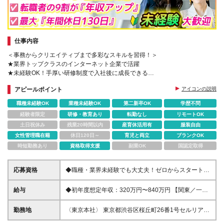
仕事内容
＜事務からクリエイティブまで多彩なスキルを習得！＞
★業界トップクラスのインターネット企業で活躍
★未経験OK！手厚い研修制度で入社後に成長できる
★年間休日最大130日で働きやすさも◎
アピールポイント
アイコンの説明
職種未経験OK
業種未経験OK
第二新卒OK
学歴不問
経験者限定
研修・教育あり
転勤なし
リモートOK
土日祝休み
残業20時間以内
産育休活用有
服装自由
女性管理職在籍
休日120日～
育児と両立
ブランクOK
時短勤務あり
資格取得支援
副業OK
国認定取得
応募資格
◆職種・業界未経験でも大丈夫！ゼロからスタートを
応援！ ◆第二新卒の方も大歓迎！新たなチャレンジ
をサポート！ ◆主婦（夫）の方もぜひご応募くださ
給与
◆初年度想定年収：320万円〜840万円 【関東／一都
い！柔軟な働き方が可能！ ◆学歴・職歴一切不問！
三県】月給24万円〜70万円 【関西・東海地方】月給
あなたのやる気を重視します！ ◆全国47都道府県ど
23万円〜65万円 【その他の地方等】月給22万円〜60
勤務地
〈東京本社〉 東京都渋谷区桜丘町26番1号セルリアン
こからでもOK！あなたのライフスタイルに合わせて
万円 ※ご経験・スキル・前職給与などを考慮の上決定
タワー7階（最寄駅：渋谷駅徒歩5分） 〈大阪ブラン