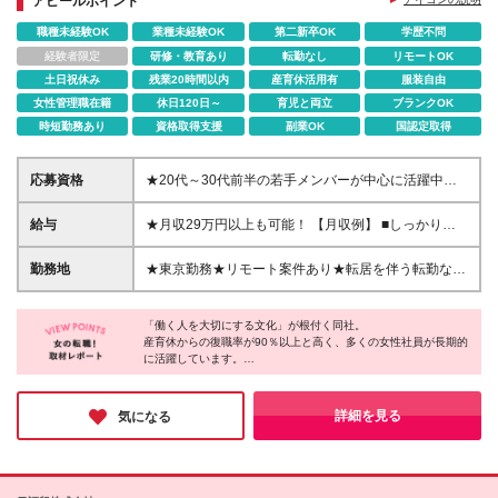
アピールポイント
職種未経験OK
業種未経験OK
第二新卒OK
学歴不問
経験者限定
研修・教育あり
転勤なし
リモートOK
土日祝休み
残業20時間以内
産育休活用有
服装自由
女性管理職在籍
休日120日～
育児と両立
ブランクOK
時短勤務あり
資格取得支援
副業OK
国認定取得
応募資格
★20代～30代前半の若手メンバーが中心に活躍中！
★未経験・第二新卒大歓迎！ ★学歴不問 ＜必須条件
＞ ■基本的なPCスキル（タイピングができるレベル
給与
★月収29万円以上も可能！ 【月収例】 ■しっかり稼
でOK） 【未経験からキャリアアップ！先輩たちの成
ぎたい方 ⇒月収29万9,655円 （月給22万円＋時間外
長ストーリーをご紹介】 ◎「英語は得意じゃなかっ
手当7万9,655円） ■プライベート重視で働きたい方
勤務地
★東京勤務★リモート案件あり★転居を伴う転勤なし
たけれど、勉強して使えるようになりたい！」という
⇒月収25万2,240円 （月給22万円＋時間外手当3万
東京都内（中央区、千代田区、港区、品川区などの派
先輩の場合 英語を使わない案件からスタートし、eラ
2,240円） 月給22万円～24万8,000円＋賞与年2回＋
遣先・請負事業所へ配属となります ■神田本社／東京
ーニングなどを活用して日々勉強。 未経験からで
各種手当 【昇給・賞与】 ■昇給年1回（7月） ■賞与年
「働く人を大切にする文化」が根付く同社。
都千代田区神田美倉町2番地 三共美倉ビル別館3階 ■
も、着実にステップアップできます♪ ◎「英語力には
産育休からの復職率が90％以上と高く、多くの女性社員が長期的
2回（6月・12月） 【各種手当】 ■時間外手当（全額
新日本橋本社／東京都中央区日本橋本町4-6-7 光洋
に活躍しています。
自信あり！スキルを仕事に活かしたい」という先輩の
支給） ■交通費（月3万4,000円まで） ■扶養家族手当
ビル7階 ※変更の範囲／上記を除く当社関連勤務地
そんな実績から見えてきたのは制度の充実だけでなく、一人ひと
場合 商社関連の就業先で、通関書類の作成を担当。
└配偶者：月1万円／子1人：月7,000円 ■職務手当 ■役
りのライフステージに寄り添う温かい社風。
様々な貿易や通関に関する知識の幅を広げ、お客様か
職手当 ■資格手当 └TOEIC(R)・英語検定・貿易実務
「安心してキャリアを築ける」という社員の方の声にも納得で
詳細を見る
気になる
ら必要とされる存在となり、 自身の市場価値も高め
検定など └「通関士」は受験費用を全額会社負担
す。
ています。
安定基盤のもとで長く働きたい方におすすめしたい企業です。
└TOEIC(R)はスコアに応じて手当支給