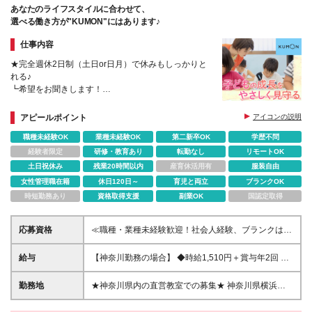
あなたのライフスタイルに合わせて、
選べる働き方が"KUMON"にはあります♪
仕事内容
★完全週休2日制（土日or日月）で休みもしっかりと
れる♪
┗希望をお聞きします！
★資格不要／他業種からの転職の方が多数活躍
★フレックス＆リモートワーク
アピールポイント
アイコンの説明
★賞与年2回・正社員登用あり
職種未経験OK
業種未経験OK
第二新卒OK
学歴不問
経験者限定
研修・教育あり
転勤なし
リモートOK
土日祝休み
残業20時間以内
産育休活用有
服装自由
女性管理職在籍
休日120日～
育児と両立
ブランクOK
時短勤務あり
資格取得支援
副業OK
国認定取得
応募資格
≪職種・業種未経験歓迎！社会人経験、ブランクは不
問です≫ ■資格不要／短大卒程度の学力 ■基本的なPC
スキルのある方 ※難しい関数などのスキルは求めませ
給与
【神奈川勤務の場合】 ◆時給1,510円＋賞与年2回 ＜
ん。 文字や数字などの入力ができる方であれば大
月収例＞ 時給1,510円×1日7.5h×月22日間＋在宅勤務
丈夫です！ ※学歴不問 ＼こんな方は大歓迎です／ ◎
手当（3,000円）＝252,150円 【共通】 ※月収例に時
勤務地
★神奈川県内の直営教室での募集★ 神奈川県横浜
未経験から教育のお仕事を始めてみたい ◎私生活も
間外手当が加算されます。 ※交通費は実費全額支給し
市、川崎市、相模原市など （担当する教室は1教室の
しっかりと大切にしたい ◎ライフスタイルに合わせ
ます。 ※月収例は、月／22日間勤務の計算式です。
み） 【担当教室】 神奈川県内の公文式直営教室での