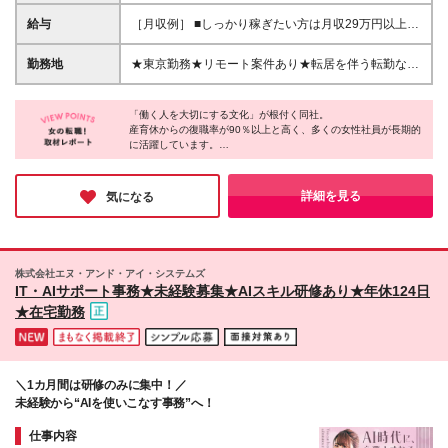
★未経験・第二新卒大歓迎！ ★学歴不問 ＜必須条件
＞ ■基本的なPCスキル（タイピングができるレベル
給与
［月収例］ ■しっかり稼ぎたい方は月収29万円以上を
でOK） 【未経験からキャリアアップ！先輩たちの成
狙える！ ⇒月収29万9,655円 (月給22万＋時間外手当
長ストーリーをご紹介】 ◎「英語は得意じゃなかっ
7万9655円) ■自分の時間を大切にしながら働きたい方
勤務地
★東京勤務★リモート案件あり★転居を伴う転勤なし
たけれど、勉強して使えるようになりたい！」という
は… ⇒月収25万2,240円 (月給22万＋時間外手当3万
東京都内（中央区、千代田区、港区、品川区など）ま
先輩の場合 英語を使わない案件からスタートし、eラ
2240円) 月給22万円～24万8,000円＋残業代＋各種手
たはの派遣先・請負事業所へ配属となります ■神田本
ーニングなどを活用して日々勉強。 未経験からで
当＋賞与年2回 ［昇給・賞与］ ■昇給年1回（7月） ■
「働く人を大切にする文化」が根付く同社。
社／東京都千代田区神田美倉町2番地 三共美倉ビル
も、着実にステップアップできます♪ ◎「英語力には
産育休からの復職率が90％以上と高く、多くの女性社員が長期的
賞与年2回（6月・12月） ［各種手当］ ■交通費（3万
別館3階 ■新日本橋本社／東京都中央区日本橋本町4-
に活躍しています。
自信あり！スキルを仕事に活かしたい」という先輩の
4,000円まで／月） ■時間外手当（全額支給） ■資格
6-7 光洋ビル7階 複数路線が使えてアクセス抜群！
そんな実績から見えてきたのは制度の充実だけでなく、一人ひと
場合 商社関連の就業先で、通関書類の作成を担当。
手当（TOEIC(R)、英語検定、貿易実務検定など）
退社後のショッピングやディナーにも便利な立地です
りのライフステージに寄り添う温かい社風。
様々な貿易や通関に関する知識の幅を広げ、お客様か
└「通関士」など資格試験合格の場合…受験費用は全
♪ ※変更の範囲／上記を除く当社関連勤務地
「安心してキャリアを築ける」という社員の方の声にも納得で
詳細を見る
気になる
ら必要とされる存在となり、 自身の市場価値も高め
額会社負担 「TOEIC(R)テスト」受験の場合…得点
す。
ています。
安定基盤のもとで長く働きたい方におすすめしたい企業です。
に応じて手当を支給 ■扶養家族手当（配偶者1万円／
月、子1人につき7,000円／月） ■職務手当 ■役職手当
株式会社エヌ・アンド・アイ・システムズ
IT・AIサポート事務★未経験募集★AIスキル研修あり★年休124日
★在宅勤務
＼1カ月間は研修のみに集中！／
未経験から“AIを使いこなす事務”へ！
仕事内容