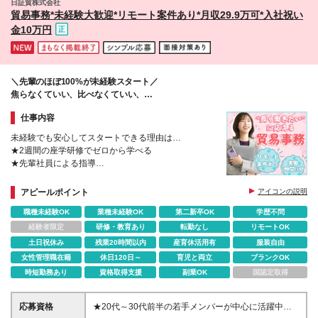
日証貿株式会社
貿易事務*未経験大歓迎*リモート案件あり*月収29.9万可*入社祝い
金10万円
＼先輩のほぼ100%が未経験スタート／
焦らなくていい、比べなくていい、
自分のペースで始める貿易事務。
仕事内容
未経験でも安心してスタートできる理由は…
★2週間の座学研修でゼロから学べる
★先輩社員による指導
★簡単な英語案件から段階的にステップアップ
★実働7時間15分で無理なく働ける
アピールポイント
アイコンの説明
職種未経験OK
業種未経験OK
第二新卒OK
学歴不問
経験者限定
研修・教育あり
転勤なし
リモートOK
土日祝休み
残業20時間以内
産育休活用有
服装自由
女性管理職在籍
休日120日～
育児と両立
ブランクOK
時短勤務あり
資格取得支援
副業OK
国認定取得
応募資格
★20代～30代前半の若手メンバーが中心に活躍中！