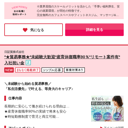
働ける！
いたします。 ◉固定残業代制（固定残業代10,000円
チ〉 大阪府大阪市北区大深町3-1 グランフロント大阪
含） 固定残業代は7時間分・時間超過分は追加支給 ≪
※業界屈指のスケールメリットを活かした「手厚い福利厚生、安
タワーB23階 〈札幌ブランチ〉 北海道中央区北2条西
心の就業環境」が同社の特徴です。
月給例≫ ・月給54万円（29歳／入社3年目） ・月給
3丁目1 敷島ビル5階 〈福岡ブランチ〉 福岡県福岡市
完全無料のカフェスペースやフィットネスジム、マッサージ&お
38万円（26歳／入社2年目） ・月給28万円（24歳／
中央区天神2丁目7番21号 天神プライム 〈仙台ブラン
ひるねスペースなどがあり、パパさん・ママさんが利用できる託
入社1年目） ※試用期間は6ヶ月で、その間の雇用形
チ〉 宮城県仙台市青葉区本町1丁目1番1号 アジュー
児所も用意されています。
態は契約社員です。そのほかの条件に変更はありませ
ル仙台15階 日本全国47都道府県で勤務可能 ＜フルリ
お休みに関しては年間休日は最大130日で、5日以上の連続休暇も
詳細を見る
気になる
ん。
取得OK。
モート勤務も可能＞ 職種・経験・スキルを考慮して
「安心して働きながら、スキルもキャリアも高めたい」という方
フルリモート勤務も歓迎！ ※職種・経験・スキルが満
には最良の環境がここにあります！
たない方はジョブステップを経て一定の基準を満たし
た後にフルリモート可能となります。 ＜ご自宅の近
日証貿株式会社
くでの勤務も可能＞ 就業場所は事業所や提携企業含
*★貿易事務★*未経験大歓迎*産育休復職率90％*リモート案件有*
め日本全国47都道府県にありますので、地方の方でも
入社祝い金
ご自宅から近くでの勤務も可能です。
＼未経験から始める貿易事務／
「私生活優先」で叶える、等身大のキャリア♪
仕事内容
長期的に安心して働き続けられる理由は…
★産育休復職率90%の実績で将来も安心
★時短勤務制度で育児と両立可能
★専門スキルで市場価値を高められる
★創業48年の安定基盤で長期キャリア形成
アイコンの説明