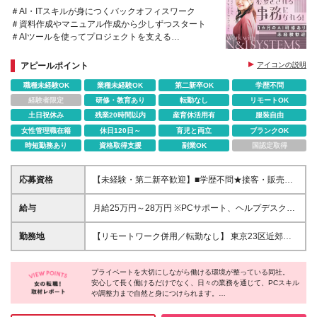
＃AI・ITスキルが身につくバックオフィスワーク
＃資料作成やマニュアル作成から少しずつスタート
＃AIツールを使ってプロジェクトを支える
＃約1ヶ月の研修で未経験から安心デビュー
アピールポイント
アイコンの説明
職種未経験OK
業種未経験OK
第二新卒OK
学歴不問
経験者限定
研修・教育あり
転勤なし
リモートOK
土日祝休み
残業20時間以内
産育休活用有
服装自由
女性管理職在籍
休日120日～
育児と両立
ブランクOK
時短勤務あり
資格取得支援
副業OK
国認定取得
応募資格
【未経験・第二新卒歓迎】■学歴不問★接客・販売職
出身の先輩も多数活躍中！■前職の雇用形態不問（派
遣・契約社員だった方も大歓迎）■何らかの社会人経
給与
月給25万円～28万円 ※PCサポート、ヘルプデスク経
験をお持ちの方 ■未経験歓迎 ■第二新卒歓迎 ■学歴不
験者は月給28万円～35万円となります。 ※みなし残
問 ■前職の雇用形態は不問（派遣や契約社員だった方
業代(月20時間分)を含みます └月給25万円～28万円の
勤務地
【リモートワーク併用／転勤なし】 東京23区近郊・
も大歓迎です） 【こんな方はぜひご応募くださ
場合：3万3,700円～3万7,800円 └月給28万円～35万
神奈川（横浜近郊）のクライアント先 ※大阪にも新オ
い！】 ◎IT・PCに興味がありチャレンジしたい ◎仕
円の場合：3万7,800円～4万7,300円 ※超過分は別途
フィスをオープン！希望に応じて、そちらで勤務する
事とプライベートを両立できる環境で働きたい ◎手
全額支給します ※試用期間6か月あり。試用期間中の
プライベートを大切にしながら働ける環境が整っている同社。
ことも可能です。 ※自宅から近い勤務先になるよう考
に職をつけて、キャリアアップをしたい ◎Excel、
安心して長く働けるだけでなく、日々の業務を通じて、PCスキル
雇用形態は契約社員になります。試用期間後は正社員
慮します。 ※東京近郊は品川区、中央区などの案件が
や調整力まで自然と身につけられます。
Wordが使用できる（VLOOKUP関数やピポットテー
になります。 ※期間中の給与条件に変更はありませ
多くあります。 ■東京本社（千代田区神保町）／東京
ブルができる） 【向いている人】 ◎チームワークを
ん。 【昇給について】 当社では、社員の努力と成長
都千代田区一ツ橋2-5-5 岩波書店一ツ橋ビル3F .+☆お
経験を積んだ後は、事務のスペシャリストやリーダー職を目指す