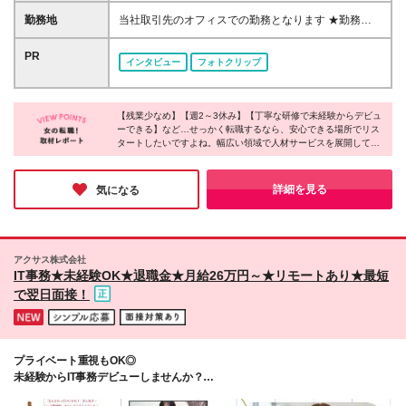
張りたい方 ・仕事もプライベートも充実させて、自
【名古屋】月給20万6000円～23万 【大阪】月給20万
勤務地
当社取引先のオフィスでの勤務となります ★勤務地
分らしい生活を実現したい方 ・安定した環境で長く
～27万 【福岡】月給20万～24万 【札幌】月給19万～
は希望を考慮して決定します ★担当オフィスへの直
活躍したい方 ・一生役に立つ専門的な知識を身につ
25万 ■年収例 ＜東京＞ 年収350万～＋残業手当全額
行直帰となります ≪積極採用エリア≫ 【東京】 六本
PR
けたい方
インタビュー
フォトクリップ
+各種手当 ※年齢・スキル・経験を考慮の上、スター
木一丁目、浅草橋、茅場町、虎ノ門、日本橋 【神奈
ト時の給与を決定します ※試用期間3ヶ月（期間中の
川】 横浜 【愛知】 名古屋、上前津、伏見、久屋大
雇用形態・待遇に差異はありません） ※時間外手当は
通、栄 【大阪】 梅田、淀屋橋・肥後橋、福島、江坂
100％支給
【残業少なめ】【週2～3休み】【丁寧な研修で未経験からデビュ
【福岡】 博多、祇園、東比恵、中洲川端、天神、赤
ーできる】など…せっかく転職するなら、安心できる場所でリス
坂 【北海道・東北】 札幌 ≪本社≫ 東京都新宿区新宿
タートしたいですよね。幅広い領域で人材サービスを展開してい
3-1-24 京王新宿三丁目ビル3階 ※この求人は無期雇用
る同社では、充実した休日休暇や残業時間の削減によって働きや
派遣となります 勤務地は取引先オフィスですが、当
すい環境を作っているのだとか！東証プライム上場企業グループ
社の社員としての雇用となり、 給与や福利厚生など
としての安定性も同社の魅力。新たな一歩を踏み出す場所にぴっ
詳細を見る
気になる
たりではないでしょうか。
の制度は当社の規定が適用されます。 そのため、長
期的に安定して働くことができる制度です。 ※(変更
の範囲)当社関連勤務地
アクサス株式会社
IT事務★未経験OK★退職金★月給26万円～★リモートあり★最短
で翌日面接！
プライベート重視もOK◎
未経験からIT事務デビューしませんか？
■4年連続【WOMAN’s VALUE AWARD】受賞