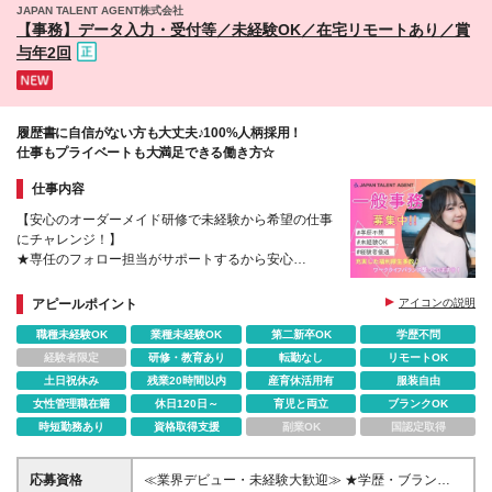
JAPAN TALENT AGENT株式会社
【事務】データ入力・受付等／未経験OK／在宅リモートあり／賞
与年2回
履歴書に自信がない方も大丈夫♪100%人柄採用！
仕事もプライベートも大満足できる働き方☆
仕事内容
【安心のオーダーメイド研修で未経験から希望の仕事
にチャレンジ！】
★専任のフォロー担当がサポートするから安心
★土日祝休み、残業ほぼなし、充実の福利厚生完備
★一般事務・経理事務など事務職の仕事が豊富
アピールポイント
アイコンの説明
職種未経験OK
業種未経験OK
第二新卒OK
学歴不問
経験者限定
研修・教育あり
転勤なし
リモートOK
土日祝休み
残業20時間以内
産育休活用有
服装自由
女性管理職在籍
休日120日～
育児と両立
ブランクOK
時短勤務あり
資格取得支援
副業OK
国認定取得
応募資格
≪業界デビュー・未経験大歓迎≫ ★学歴・ブランク