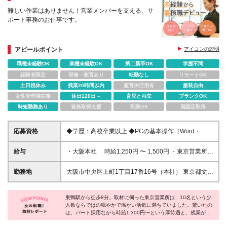
難しい作業はありません！営業メンバーを支える、サ
ポート事務のお仕事です。
アピールポイント
アイコンの説明
職種未経験OK
業種未経験OK
第二新卒OK
学歴不問
経験者限定
研修・教育あり
転勤なし
リモートOK
土日祝休み
残業20時間以内
産育休活用有
服装自由
女性管理職在籍
休日120日～
育児と両立
ブランクOK
時短勤務あり
資格取得支援
副業OK
国認定取得
応募資格
◆学歴：高校卒業以上 ◆PCの基本操作（Word・
Excelへの入力）ができる方 ◆未経験者歓迎、ブラン
クがある方もOKです！
給与
・大阪本社 時給1,250円 〜 1,500円 ・東京営業所
時給1,300円 〜 1,600円 ※経験・能力を考慮の上、
決定いたします。 ※交通費支給（上限30,000円／
勤務地
大阪市中央区上町1丁目17番16号（本社） 東京都文京
月） ※試用期間3ヶ月（労働条件に変動なし） ※月末
区千石4丁目9番8号（東京営業所）
締め、翌月末支払い
巣鴨駅から徒歩8分。取材に伺った東京営業所は、10名という少
人数ならではの穏やかで温かい活気に満ちていました。驚いたの
は、パート採用ながら時給1,300円〜という厚待遇と、残業が一
切ない点。『無理なく、でもしっかり稼ぎたい』という女性の願