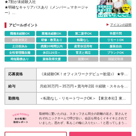
★7割が未経験入社
★明確なキャリアパスあり（メンバー→マネージャ
ー）
★社内の女性比率6割
★女性管理職・働くママさん在籍
アピールポイント
アイコンの説明
職種未経験OK
業種未経験OK
第二新卒OK
学歴不問
経験者限定
研修・教育あり
転勤なし
リモートOK
土日祝休み
残業20時間以内
産育休活用有
服装自由
女性管理職在籍
休日120日～
育児と両立
ブランクOK
時短勤務あり
資格取得支援
副業OK
国認定取得
応募資格
《未経験OK！オフィスワークデビュー歓迎♪》 ★学歴
不問 ★経験・スキル不問 ★基本的なPCスキルをお持
ちの方(Excel/メール) └文字入力など基本操作ができ
給与
月給30万円～35万円＋賞与年2回 ※経験・スキルを考
ればOK！
慮し、決定いたします。 ※試用期間6ヶ月（試用期間
中の給与・待遇について差異はございません※賞与の
勤務地
＜転勤なし・リモートワークOK＞ 【東京本社】東京
み支給無し) ※固定残業代は、時間外労働の有無に関
都渋谷区神南1-18-2 フレーム神南坂3階 【大阪支
わらず40時間分（月6万6800円～）を支給 上記を超
社】大阪府大阪市北区曽根崎新地2-1-23 JPR堂島ビル
える時間外労働分は追加で支給
取材時に驚いたのは、スタッフさん同士の距離の近さ。皆さんそ
7階 ※出社と在宅勤務を併用したハイブリッドワーク
れぞれニックネームで呼び合い、会話も明るくイキイキとされて
制度を取り入れています。チーム毎に決めた出社日
いました。思わず、私もこの輪に入りたい…！と思ってしまうほ
（週2～3回程度）以外は、テレワークで働くことがで
ど。「とにかく、人が良い。MRTが大好き」というスタッフさん
きます！ ※転勤はありません。 ※状況に応じ急遽出社
の言葉と笑顔が心に残りました。フランクなコミュニケーション