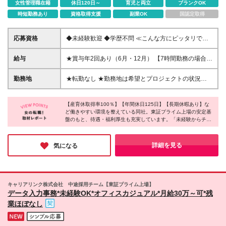
女性管理職在籍
休日120日～
育児と両立
ブランクOK
時短勤務あり
資格取得支援
副業OK
国認定取得
応募資格
◆未経験歓迎 ◆学歴不問 ≪こんな方にピッタリです
≫ ◇自分にどんな仕事・どんな職場が向いているか
分からない ◇とりあえずオフィスワークがしたい ◇
給与
★賞与年2回あり（6月・12月） 【7時間勤務の場合】
未経験から事務デビューしたい ◇東証プライム上場
月給26万1000円+賞与年2回+交通費支給 ※みなし残
の安定企業で働きたい ◇ワークライフバランスを大
業月20時間分（3万2625円～）を含みます。超過分は
勤務地
★転勤なし ★勤務地は希望とプロジェクトの状況に
切にしたい など ≪契約更新について≫ ・契約の更
別途支給します 【7.5時間勤務の場合】 月給28万
応じて決定 東京23区を中心とした関東エリアのプロ
新 有（※諸条件あり） ・初回契約期間は2ヶ月、その
1392円+賞与年2回+交通費支給 ※みなし残業月20時
ジェクト先 《主な配属エリア》 新宿区・豊島区・渋
後は半期末(3月または9月)まで更新し、以降は半年ご
間分（3万6704円～）を含みます。超過分は別途支給
【産育休取得率100％】【年間休日125日】【長期休暇あり】な
谷区・港区・千代田区・中央区 ※駅チカ・大手企業オ
との契約更新 ・更新上限 なし
ど働きやすい環境を整えている同社。東証プライム上場の安定基
します 【8時間勤務の場合】 月給30万1,782円+賞与
フィスでの勤務が中心です。 ※東京本社：東京都新宿
盤のもと、待遇・福利厚生も充実しています。「未経験からチャ
年2回+交通費支給 ※みなし残業月20時間分（4万782
区西新宿2-1-1 新宿三井ビル33階 （変更の範囲）上記
レンジしたい」「安定した環境で腰を据えて働きたい」といった
円～）を含みます。超過分は別途支給します ※経験・
を除く当社関連勤務地
方が多数入社しているようです♪長期的なキャリア形成を望む方
スキルを考慮して決定します ※試用期間14日間（期
にとって、理想的な環境なのではないでしょうか♪
詳細を見る
気になる
間中の給与や待遇に変動はありません）
キャリアリンク株式会社 中途採用チーム【東証プライム上場】
データ入力事務*未経験OK*オフィスカジュアル*月給30万～可*残
業ほぼなし