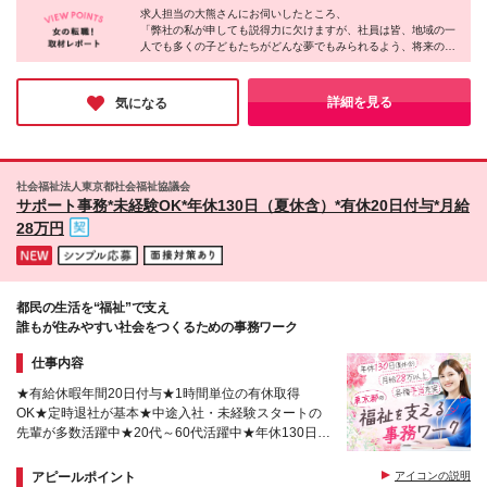
て働きたい ◎子どもと接することが好き 契約の更
年末年始休暇や夏季休暇等がございますので、勤務
求人担当の大熊さんにお伺いしたところ、
勤務となります。 ※週2日は教室での勤務です。 【神
新 有（契約期間満了時に判断） 更新上限 有（通
「弊社の私が申しても説得力に欠けますが、社員は皆、地域の一
日数は月によって大きく変動します。ご注意くださ
奈川オフィス】 神奈川県横浜市神奈川区金港町2-6横
人でも多くの子どもたちがどんな夢でもみられるよう、将来の選
算契約期間の最長54ヶ月） ※初回の契約期間は30ヶ
い。 ※残業代全額支給 ※試用期間1ヶ月あり（条件・
浜プラザビル8F ※(変更の範囲)上記を除く当社関連勤
択の幅を広げてあげたいと願っています。公文式ならそれが可能
月、その後双方が合意すれば1回に限り契約を更新
待遇面に差異はありません）
務地
なんです。子どもたちの背中に翼をつけてあげる、とてもやりが
（24ヶ月間）
いのある仕事です」と。このお言葉がとても印象に残っていま
詳細を見る
気になる
す。
社会福祉法人東京都社会福祉協議会
サポート事務*未経験OK*年休130日（夏休含）*有休20日付与*月給
28万円
都民の生活を“福祉”で支え
誰もが住みやすい社会をつくるための事務ワーク
仕事内容
★有給休暇年間20日付与★1時間単位の有休取得
OK★定時退社が基本★中途入社・未経験スタートの
先輩が多数活躍中★20代～60代活躍中★年休130日
（夏休含）
アピールポイント
アイコンの説明