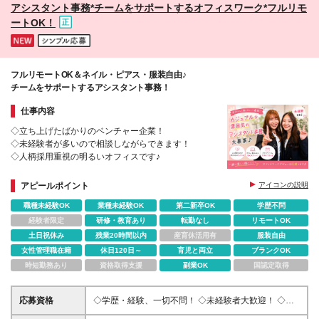
アシスタント事務*チームをサポートするオフィスワーク*フルリモ
ートOK！
フルリモートOK＆ネイル・ピアス・服装自由♪
チームをサポートするアシスタント事務！
仕事内容
◇立ち上げたばかりのベンチャー企業！
◇未経験者が多いので相談しながらできます！
◇人柄採用重視の明るいオフィスです♪
アピールポイント
アイコンの説明
職種未経験OK
業種未経験OK
第二新卒OK
学歴不問
経験者限定
研修・教育あり
転勤なし
リモートOK
土日祝休み
残業20時間以内
産育休活用有
服装自由
女性管理職在籍
休日120日～
育児と両立
ブランクOK
時短勤務あり
資格取得支援
副業OK
国認定取得
応募資格
◇学歴・経験、一切不問！ ◇未経験者大歓迎！ ◇フ
リーターや異業種からの転職大歓迎！ ◇新卒・第二