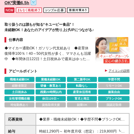
OK*実働6.5h
取り扱うのは誰もが知る“キユーピー食品”！
未経験OK！あなたのアイデアが売り上げUPにつながる♪
仕事内容
◆マイカー通勤OK！ガソリン代支給あり ◆産育休
復帰率100％！40～50代女性が多く、ママさんも活躍
中 ◆年間休日122日！土日祝休みで週末はゆったり
家族時間 ◆未経験OK！元販売職、元事務職などの
先輩も活躍中
アピールポイント
アイコンの説明
職種未経験OK
業種未経験OK
第二新卒OK
学歴不問
経験者限定
研修・教育あり
転勤なし
リモートOK
土日祝休み
残業20時間以内
産育休活用有
服装自由
女性管理職在籍
休日120日～
育児と両立
ブランクOK
時短勤務あり
資格取得支援
副業OK
国認定取得
応募資格
◆業界・職種未経験OK！◆学歴不問◆ブランクOK◆
＜必須＞ 普通自動車運転免許（AT可） ┗自家用車の
持込みが必須です。 ※営業車として使用していただき
給与
時給1,290円～ 初年度月収（想定）：219,800円 ┗内