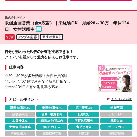
し残業代10時間分/15,630円を含みます。超過分は別
途支給いたします） 2ヶ月目：月給25万3000円（み
なし残業代20時間分/31,260円を含みます。超過分は
株式会社テクノ
別途支給いたします） 3ヶ月目：月給27万3000円
販促企画営業（食×広告）｜未経験OK｜月給28～36万｜年休134
（みなし残業代30時間分/46,890円を含みます。超過
日｜女性活躍中
分は別途支給いたします） 【別途手当】 ■出張手当
(2,500円/日 ※月15日の出張で3万7,500円、20日で5
万円を支給！) ■社内キャンペーン(不定期/営業報奨金
1万～30万円程度)
自分が携わった広告の反響を実感できる！
アイデアを活かして魅力を伝えるお仕事です。
仕事内容
◇20～30代が多数活躍！女性社員9割
◇テレアポや飛び込みなど新規開拓なし
◇年休134日＆有休消化率も高め
◇マネジメント経験者はマネージャー登用あり
アピールポイント
アイコンの説明
職種未経験OK
業種未経験OK
第二新卒OK
学歴不問
経験者限定
研修・教育あり
転勤なし
リモートOK
土日祝休み
残業20時間以内
産育休活用有
服装自由
女性管理職在籍
休日120日～
育児と両立
ブランクOK
時短勤務あり
資格取得支援
副業OK
国認定取得