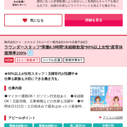
適性に合った部署配属により自分らしく長期的なキャリアを築け
用期間3ヶ月(同条件)あり ※正社員登用後は賞与年2回
※(変更の範囲)上記を除く当社関連勤務地
る点です。結婚や出産などライフイベントを迎えても働き方を柔
あり
軟に調整できるため、キャリアを諦める必要はありません。実際
に家庭と両立しながら活躍する先輩スタッフも多数。「家族との
時間を大切にしながら、ずっと働き続けたい」そんなあなたの想
詳細を見る
気になる
いに、全力で応えてくれる環境です。
株式会社ケイ・エスエス【キユーピー株式会社100％出資子会社】
ラウンダースタッフ*実働6.5時間*未経験歓迎*90%以上女性*産育休
復帰率100%
★90%以上が女性スタッフ！主婦世代が活躍中★
仕事も家族も大切にできる働き方を。
仕事内容
◆マイカー通勤OK！ガソリン代支給あり ◆未経験
OK！元販売職、元事務職などの先輩も活躍中 ◆年
間休日122日！土日祝休みで週末はゆったり家族時
間 ◆最大9連休OK！有休が取りやすい風土 ◆2週
間の研修制度あり
アピールポイント
アイコンの説明
職種未経験OK
業種未経験OK
第二新卒OK
学歴不問