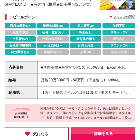
月平均10h以下★有休消化推奨★出張手当など充実の
待遇あり
アピールポイント
アイコンの説明
職種未経験OK
業種未経験OK
第二新卒OK
学歴不問
経験者限定
研修・教育あり
転勤なし
リモートOK
土日祝休み
残業20時間以内
産育休活用有
服装自由
女性管理職在籍
休日120日～
育児と両立
ブランクOK
時短勤務あり
資格取得支援
副業OK
国認定取得
応募資格
■学歴不問 ■基本的なPCスキル(Word、Excel)をお持
ちの方 ■普通自動車運転免許（AT可）※ペーパードラ
イバー不可、3年以上の運転経験あり ■宿泊を伴う出
給与
月給29万3000円～60万円（手当含む）+半年に一回
張が可能な方 ＼こんな方にぴったり！／ ★目標に向
インセンティブ支給 ※固定残業代53,000円～90,000
かってスケジュールを組み立て前向きに取り組める方
円（みなし残業40時間分）を含みます。超過分は別途
勤務地
【直行直帰スタイル／出社はほぼ不要のリモート活用
★こつこつ真面目に取り組むことができる方 ★オン
支給いたします ※経験・スキルを考慮して決定します
中】 ご自宅を拠点に、全国の販売代理店を社用車で
オフのメリハリをつけて働ける方 ★愛嬌を活かした
★インセンティブについて★ 毎月の目標に対して達
訪問し営業活動を行っていただきます。 ※本社（大阪
お客様との関係構築が得意な方 ★旅行やドライブが
成した分、 半年に一回のインセンティブでしっかり
同社が掲げるのは「やるべきことをやれば、あとは自由」という
府茨木市庄1丁目17-20）への出社は、数ヶ月に1回の
好きな方
潔いスタンス。月の半分以上を全国各地で営業活動するスタイル
還元！ 最低でも50万円～で、最大200万円支給した実
会議等のみです。 (変更の範囲)上記を除く当社関連勤
で、毎月、目標を達成できればスケジュールの裁量は本人に委ね
績もあります！ ★手当詳細★ ・基本給16万円～26万
務地
られます。やるべきことをやれば、誰にも縛られない真の自由。
円 ・営業手当3万円～6万円 ・業績手当5万円(業績に
責任を果たし、自らの手で理想の働き方を勝ち取りたいという方
より変動) 【試用期間3ヶ月あり】※給与以外の待遇の
には、これ以上ないほど刺激的な環境です。旅をするように働
詳細を見る
気になる
差異はありません 1ヶ月目：月給23万4000円（みな
き、裁量をもって仕事に取り組みたい方におススメです◎