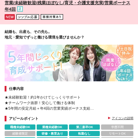
営業/未経験歓迎/残業ほぼなし/育児・介護支援充実/営業ボーナス
年4回
結婚も、出産も、その先も。
地元・愛知でずっと働ける環境を選びませんか？
仕事内容
★未経験歓迎！約1年かけてじっくりサポート
★チームワーク抜群！安心して働ける体制
★5年間の安定月給＋年4回の営業実績ボーナス支給
★プラチナくるみん認定企業
アピールポイント
アイコンの説明
★20~40代活躍中
職種未経験OK
業種未経験OK
第二新卒OK
学歴不問
経験者限定
研修・教育あり
転勤なし
リモートOK