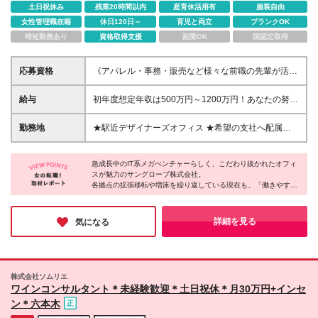
土日祝休み
残業20時間以内
産育休活用有
服装自由
女性管理職在籍
休日120日～
育児と両立
ブランクOK
時短勤務あり
資格取得支援
副業OK
国認定取得
応募資格
《アパレル・事務・販売など様々な前職の先輩が活躍
中》 未経験入社率87％以上 ＼こんな方はぜひ！／ 人
と話すことが好きな方☆ 自分の強みを活かしてスキ
給与
初年度想定年収は500万円～1200万円！あなたの努力
ルアップしたい方☆ ◎職種・業種未経験歓迎！ ◎学
を徹底評価◎ ━━━+.☆インセンティブは毎月支給
歴・経歴など一切不問です ◎もちろん経験者も歓迎
☆.+━━━ 【未経験者の場合】 月給：28万円～38万
勤務地
★駅近デザイナーズオフィス ★希望の支社へ配属：
です ◎意欲・人柄重視のポテンシャル採用 ◎独り立
円 【営業経験者の場合】 月給：39万円～50万円 【高
東京/横浜/大阪/名古屋/福岡 ★転居を伴う転勤なし
ちまで約3ヶ月を想定
い実績のある営業経験者の場合】 月給：51万円以上
【東京本社】 東京都新宿区西新宿6-24-1 西新宿三井
＜固定残業代＞ 未経験者：60,156円～81,638円／
急成長中のIT系メガべンチャーらしく、こだわり抜かれたオフィ
ビルディング4F／13F／16F／18F／20F 【横浜支
スが魅力のサングローブ株式会社。
35h含 営業経験者：92,900円～119,050円／40h含 高
社】 神奈川県横浜市西区高島1-1-2 横浜三井ビルディ
各拠点の拡張移転や増床を繰り返している現在も、「働きやす
い実績のある営業経験者：121,450円～／40h含 ※超
ング20F 【大阪支社】 大阪府大阪市北区大淀中1-1-
さ」を叶えるデザインは健在です。
過分は別途支給 ・月給はこれまでのご経験やスキル
30 梅田スカイビル タワーウエスト20F ■名古屋支
を考慮して決定します ・固定残業代はありますが、
社 ★2025年8月増床移転 愛知県名古屋市西区名駅2-
主要駅から徒歩圏内の好立地にある各拠点には、休憩スペースや
詳細を見る
気になる
当社では残業を推奨していません
喫煙ブースなど働くうえでかかせない“リフレッシュ”にフォーカ
27-8 名古屋プライムセントラルタワー4F 【福岡支
スをあてた設備が充実しています。
社】 福岡県福岡市博多区上呉服町10-10 呉服町ビジネ
自分らしくのびのびと働きたい方にはピッタリの環境といえま
スセンタービル9F 変更範囲：当社勤務地範囲
す。
株式会社ソムリエ
ワインコンサルタント＊未経験歓迎＊⼟⽇祝休＊⽉30万円+インセ
ン＊六本⽊