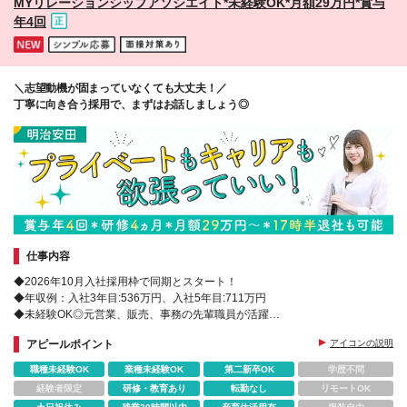
MYリレーションシップアソシエイト*未経験OK*月額29万円*賞与
が対象 ＼*･ その他 ･*／ *雇用形態は正職員となりま
年4回
す *各種制度の適用については法令および当社規程に
定める条件有 *各種制度については2026年6月現在の
ものであり、将来変更になる場合があります *試用期
間はありません
＼志望動機が固まっていなくても大丈夫！／
丁寧に向き合う採用で、まずはお話しましょう◎
仕事内容
◆2026年10月入社採用枠で同期とスタート！
◆年収例：入社3年目:536万円、入社5年目:711万円
◆未経験OK◎元営業、販売、事務の先輩職員が活躍
◆4ヵ月間集合研修あり！研修選任担当がいるから安心♪
アピールポイント
アイコンの説明
職種未経験OK
業種未経験OK
第二新卒OK
学歴不問
経験者限定
研修・教育あり
転勤なし
リモートOK