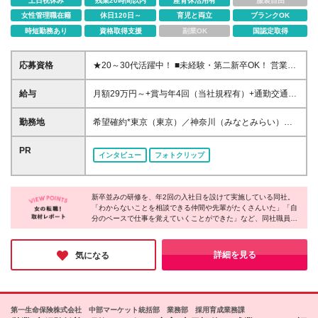
土日祝休み
残業20時間以内
産育休活用有
服装自由
女性管理職在籍
休日120日～
育児と両立
ブランクOK
時短勤務あり
資格取得支援
副業OK
国認定取得
応募資格
★20～30代活躍中！ ■未経験・第二新卒OK！ 営業
職・保険・金融業界の経験がない方も大歓迎です！ ■
大学・大学院または短期大学を卒業した方で2026年
給与
月額29万円～+賞与年4回（当社規程有）+通勤交通費
10月入社が可能な方 ※原則、社会人経験をお持ちの
補助（当社所定の条件有） ※業務遂行に伴う交通費な
方 ★ひとつでも当てはまる方は大歓迎★ □長期的に正
どの活動経費は原則会社が支給(当社規程有) ※入社後
勤務地
希望確約*東京（東京）／神奈川（みなとみらい）／
職員で働ける会社を探している □未経験から専門知識
所定の期間経過後、上記に加え成績に応じた支給有 ※
愛知（栄・豊田市）／大阪（肥後橋）／福岡（天神）
を身に付けたい □営業にチャレンジしてみたい □研修
勤務加算（31,200円・約15時間分）を含む ※勤務加
※ご希望の勤務地を確約します ※面接は希望勤務地も
PR
制度が整っている会社で成長したい □仕事とプライベ
インタビュー
フォトクリップ
算は時間外勤務手当として支給 時間外労働の有無に
しくはその周辺で行ないます ※(変更の範囲)上記を除
ートを両立したい □誰かに感謝される仕事がしたい
かかわらず、約15時間分の時間外手当として31,200
く当社関連勤務地
円を支給 実際の時間外勤務手当が上記金額を超過す
る場合は、別途時間外勤務手当を支給 ＼*･ MYリレー
新卒並みの研修を、年2回の入社日を設けて実施している同社。
「わからないことを相談できる仲間や先輩がたくさんいた」「自
ションシップアソシエイトの給与体系について･*／ 完
分のペースで仕事を覚えていくことができた」など、同社職員の
全歩合制ではなく、安定的な支給部分があるので、
方々の声を聞くと、安心して成長している様子が伺えました。
営業成績が不安定な期間も安定的に給与を確保できま
す。 一方で、営業成績が還元される賞与もあるの
キャリアパスも豊富なうえに、育児や介護と両立する方も多く、
詳細を見る
気になる
で、収入面で不安を抱えずに安定して稼げる環境です
周囲の理解があるのでオフも大切にしながら長く働ける環境だと
実感しました。
♪ ＼*･ FPの資格取得で手当を支給 ･*／ ・FP2級：
15,000円支給※当社内定日から入社後1年以内に当該
資格をはじめて取得した者が対象 ・FP1級：100,000
第一生命保険株式会社 中部マーケット統括部 業務部 採用育成業務課
円支給※当社登録後に当該資格をはじめて取得した者