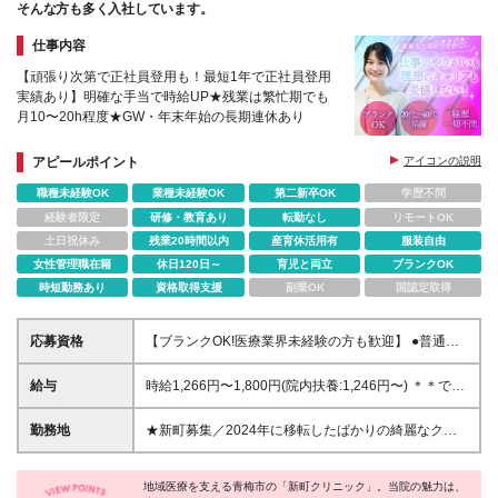
そんな方も多く入社しています。
仕事内容
【頑張り次第で正社員登用も！最短1年で正社員登用
実績あり】明確な手当で時給UP★残業は繁忙期でも
月10〜20h程度★GW・年末年始の長期連休あり
アピールポイント
アイコンの説明
職種未経験OK
業種未経験OK
第二新卒OK
学歴不問
経験者限定
研修・教育あり
転勤なし
リモートOK
土日祝休み
残業20時間以内
産育休活用有
服装自由
女性管理職在籍
休日120日～
育児と両立
ブランクOK
時短勤務あり
資格取得支援
副業OK
国認定取得
応募資格
【ブランクOK!医療業界未経験の方も歓迎】 ●普通自
動車第一種免許をお持ちの方 ●基本的なPCスキル
(Word、Excel)をお持ちの方 ※学歴不問 …＊こんな方
給与
時給1,266円〜1,800円(院内扶養:1,246円〜) ＊＊でき
も大歓迎＊… ★仕事が好きで、キャリアアップを目
る業務が増えれば明確に時給UP＊＊ 打ち合わせがで
指したい方 ★メリハリをつけて、家庭と仕事を両立
きる、現場受付ができるなど… できる業務の段階が
勤務地
★新町募集／2024年に移転したばかりの綺麗なクリ
したい方 ★誰かに頼られ、感謝される仕事にやりが
上がれば、明確に時給換算で手当(加算)がつきます。
ニックで働けます！ ★マイカー通勤OK(駐車場料金無
いを感じる方 ★チームで協力しながら目標に向かっ
頑張りがそのまま評価に繋がる、モチベーションの上
料) 東京都青梅市新町3-56-1 ┗JR青梅線「小作駅」よ
て取り組める方
がる仕組みです! ※早出手当・日曜出勤手当あり ※試
地域医療を支える青梅市の「新町クリニック」。当院の魅力は、
り徒歩7分 ┗圏央道「青梅インター」から車で5分