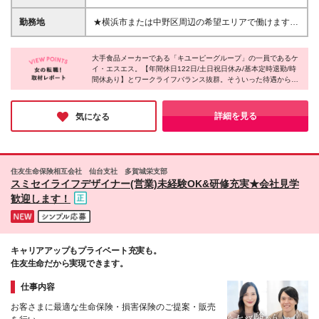
ます ＜こんな方も歓迎！＞ ☆仕事と家庭を両立した
訳：1,290円×6時間30分/日×20.25日 ＋手当
い方 ☆スーパーの食材売り場に興味がある方 ☆料理
50,000円※2,500円（車両持込料1750円＋営業日当
勤務地
★横浜市または中野区周辺の希望エリアで働けます
や食べることが好きな方 ☆人とコミュニケーション
750円）×20日 ※時給1,290円×1日6.5時間に出勤日を
★転勤なし/直行直帰OK ＼担当エリア／ 東京都内と神
を取ることが好きな方 契約の更新 有（契約期間満
かけた金額を、時給月払いで支給 ※試用期間（2ヶ
奈川県横浜市の2エリアでの募集です。 ≪東京≫ 中野
了時に判断） 更新上限 有（通算契約期間の上限5
月）あり。期間中の給与・待遇・福利厚生に差異なし
大手食品メーカーである「キユーピーグループ」の一員であるケ
区を中心に周辺エリア（杉並区・練馬区ほか）の担当
年） ※5年後は無期雇用の選択が可能
イ・エスエス。【年間休日122日/土日祝日休み/基本定時退勤/時
※残業代100％支給 ★賞与あり/寸志年2回 ★昇給あり/
店舗のスーパーを回っていただきます。 ・中野区東
間休あり】とワークライフバランス抜群。そういった待遇から、
年2回※入社2年目から ★手当あり/車持込み料・日当
中野 ・杉並区西永福 ・世田谷区経堂 ≪神奈川≫ 神奈
産育休復帰率100％と、家庭を持つ方も戻りたくなる“働きやす
★ガソリン代支給
川県横浜市・川崎市を中心に担当店舗のスーパーを回
さ”があるのだと感じました。また、ブランクOKで未経験者も歓
っていただきます。 ・横浜市港北区 ・横浜市鶴見区
迎とのこと。安定して長く働ける環境なので、新しいキャリアを
詳細を見る
気になる
築いていきたい方にぴったりのお仕事だと思います◎
・横浜市都筑区 ・横浜市青葉区 【東京事業所：東京
都渋谷区渋谷1-4-13】 ※(変更の範囲)上記を除く当社
関連勤務地
住友生命保険相互会社 仙台支社 多賀城栄支部
スミセイライフデザイナー(営業)未経験OK&研修充実★会社見学
歓迎します！
キャリアアップもプライベート充実も。
住友生命だから実現できます。
仕事内容
お客さまに最適な生命保険・損害保険のご提案・販売