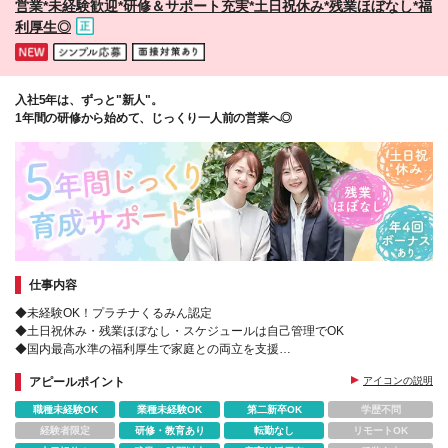
営業*未経験歓迎*研修＆サポート充実*土日祝休み*残業ほぼなし*福
が対象 ＼*･ その他 ･*／ *雇用形態は正職員となりま
利厚生◎
す *各種制度の適用については法令および当社規程に
定める条件有 *各種制度については2026年3月現在の
ものであり、将来変更になる場合があります *試用期
間はありません
入社5年は、ずっと"新人"。
1年間の研修から始めて、じっくり一人前の営業へ◎
仕事内容
◆未経験OK！プラチナくるみん認定
◆土日祝休み・残業ほぼなし・スケジュールは自己管理でOK
◆国内最高水準の福利厚生で家庭との両立を支援
◆月給52.1万円可＋年4回の営業実績ボーナス
アピールポイント
アイコンの説明
職種未経験OK
業種未経験OK
第二新卒OK
学歴不問
経験者限定
研修・教育あり
転勤なし
リモートOK