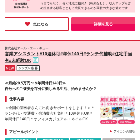
うまでもなく、長く地域に根付き（転勤なし）、収入アップも含
め担当する顧客とともに成長できるのが同社の大きな魅力です。
「未経験から挑戦したい」「職場の人間関係が気になる」「育児
と両立させた働き方」などの魅力ポイントに共感する方には、ぜ
ひオススメの求人♪転職に不安を感じている方は、まずは雰囲気
詳細を見る
気になる
を知れる「職場見学」から始めてみてはいかがでしょう？
株式会社アール・エー・キュー
営業アシスタント#10連休可#年休140日#ランチ代補助#住宅手当
有#未経験OK
≪月給28.5万円〜＆年間休日140日≫
自分へのご褒美を存分に楽しめる生活、始めませんか？
仕事内容
＜全国の歯医者さんに出向きサポートをします！＞＊
ランチ代・交通費・宿泊費会社負担＊10連休もOK＊
年間休日140日＊オフィスカジュアル・ネイルOK＊
「旅行が好き」「人と話すことが好き」という方にピ
ッタリ
アピールポイント
アイコンの説明