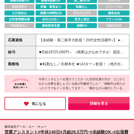
職種未経験OK
業種未経験OK
第二新卒OK
学歴不問
経験者限定
研修・教育あり
転勤なし
リモートOK
土日祝休み
残業20時間以内
産育休活用有
服装自由
女性管理職在籍
休日120日～
育児と両立
ブランクOK
時短勤務あり
資格取得支援
副業OK
国認定取得
応募資格
【未経験・第二新卒大歓迎！20代女性活躍中♪】 ●社
会人経験不問 ●高卒以上 ※運転免許や専門知識は一切
不要です！ ＼こんな方にピッタリです！／ 「旅行が
給与
■月給28万5,000円～ （残業は少なめですが、固定残
好き」「人と話すことが好き」「毎日新鮮な気持ちで
業代35,000円/22時間分含む。超過分は別途支給） ＼
働きたい」という方も大歓迎♪ ★オンオフのメリハリ
会社サポートが魅力♪／ ￣￣￣V￣￣￣￣￣￣￣￣ ★
勤務地
★転勤なし／京都本社 ★UIJターン歓迎！（地方出身
をつけて、自分の時間も大切にしたい方 ★安定した
移動の交通費や宿泊費などは全額会社負担 ★出張中
の方や家チカの方など幅広く在籍中♪） ■京都府京都
収入を得て、プチ贅沢や貯金をしたい方 ★ちょっと
のランチ代補助 ★引っ越し費用補助（実質4割負担
市下京区五条通寺町西入ル御影堂町16-21 京都建物ビ
した非日常感を味わって働きたい方
等・規定あり） ★住宅手当や営業手当など充実（規
今回インタビューを受けてくださった女性社員の方が、とにかく
ル2F ┗「京都河原町駅」徒歩10分、「清水五条駅」
心から仕事を楽しんでいる姿が印象的でした！「移動中は見たか
定あり） ＼社員に聞いてみた！お金の使い道♪／ ￣￣
徒歩2分 ◎北は北海道、南は鹿児島まで…全国各地を
ったドラマをイッキ見してます！」「働きながら旅行しているよ
￣V￣￣￣￣￣￣￣￣ ・長期休暇を取り、海外旅行へ
飛び回れます！ ◎社員の中には四国、中国、九州出
うです！」とお話しする姿が眩しく、取材班までつい働きたくな
・念願の歯列矯正をスタート♪ ・欲しかったブランド
身の方など様々。 本社付近の京都や大阪で一人暮ら
ってしまうほど…。
物をゲット！ ・ちょっといいレストランで美味しい
しをしている社員も多数！ ※(変更の範囲)上記を除く
さらに、高水準な給与＆年休140日も叶い、これほど自由度高く
詳細を見る
気になる
ご飯を堪能 ※経験・能力を考慮します。 ※研修期間2
のびのび働ける環境はそうそうないです。少しでも気になった方
当社関連勤務地
は、ぜひご応募してみてください◎
ヵ月は月給230,000円となります。（その他の待遇に
差異はございません。）
株式会社アール・エー・キュー
営業アシスタント#年休140日#月給28.5万円~#未経験OK♪#出張費