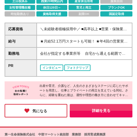
土日祝休み
残業20時間以内
産育休活用有
服装自由
女性管理職在籍
休日120日～
育児と両立
ブランクOK
時短勤務あり
資格取得支援
副業OK
国認定取得
応募資格
＼未経験者積極採用中／ ■高卒以上 ■営業・保険業界
未経験者OK ■正社員デビューもOK
給与
★月給52.1万円スタートも可能！ ★年4回の営業実績
ボーナスあり 入社時のコースに応じた月額給与とな
り、 コースは選考結果（面接・当社所定の試験・前
勤務地
会社が指定する事業所等 自宅から通える範囲で勤
職給与等）をもとに決定されます。 ・ベーシックコ
務いただき、転居を伴う異動はありません。 岐阜・
ース 月給221,000円 ・アドバンスコース 月給
浜松・三重の営業オフィスへ配属となります。 ※お住
PR
インタビュー
フォトクリップ
281,000円 ・スペシャリティコース 月給521,000円
まい・通勤時間などを考慮のうえ、勤務地を決定しま
（最大） ★賞与（営業実績ボーナス）は年4回 営業実
す。 ※ご希望がございましたらお気軽にご相談くださ
績ボーナスは営業実績に応じて金額が変動します。
い。 ※その他のエリアでも募集を行っています。 ※入
頑張れば頑張るほど実績に応じて収入も多く得られる
出産や育児、介護など、人生のさまざまなステージに応じたサポ
社から6か月間は、各県の支社に属するキャリアカレ
ートを用意し、仕事とプライベートの両立を支えている同社。さ
給与システムです。
ッジで研修を行います。 遠方の方や具体的な営業オ
らに、経験を重ねた後は、適性や理想の働き方に合わせてキャリ
フィスについて知りたい方は、面談・面接時にお気軽
アパスを選択できる体制も整っています。ここまで安心して長期
にお尋ねください。 ※(変更の範囲)上記を除く当社関
的なキャリアを築ける企業は多くありません。身につけた保険や
連勤務地
金融の知識は、仕事だけでなく日々の生活にも役立つもの。ぜひ
詳細を見る
気になる
将来を見据え、新たな一歩を踏み出してみてください！
第一生命保険株式会社 中部マーケット統括部 業務部 採用育成業務課