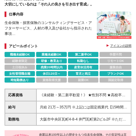
大切にしているのは「その人の良さを引き出す育成」。
仕事内容
生命保険・損害保険のコンサルティングサービス・ア
フターサービス、人材の導入及び会社から指示された
事項
★3か月の基礎研修＆5年間のフォローアップしま
す！
アピールポイント
アイコンの説明
職種未経験OK
業種未経験OK
第二新卒OK
学歴不問
経験者限定
研修・教育あり
転勤なし
リモートOK
土日祝休み
残業20時間以内
産育休活用有
服装自由
女性管理職在籍
休日120日～
育児と両立
ブランクOK
時短勤務あり
資格取得支援
副業OK
国認定取得
応募資格
《未経験・第二新卒歓迎！》 ★性別不問 ★高校卒業
程度の学力を有する方 ★結婚・出産・育児等で就業
にブランクのある方 ★育児と両立できる仕事を探し
給与
月給 21万～35万円 ※上記には固定残業代【15時間相
ている方 ★派遣社員やフリーターで正社員経験のな
当額（2.5万円～4.2万円）】が含まれます ※15時間を
い方 ★U・Iターンを考えている方 そんな皆さんのチ
超えた分は別途支給 ※経験や能力、前職の年収を考慮
勤務地
大阪市中央区瓦町4-8-4 井門瓦町第2ビル2F ※ただ
ャレンジを大歓迎！
し最大35万円を限度に当社規程により検討 ※月給の
し、上記勤務所で勤務を継続することが適当でない事
他に通勤交通費補給、賞与年2回、昇給年1回、退職金
情（例えば、勤務所の再編、廃止等）が生じた場合に
制度あり（当社規程による）
創業以来100年以上の歴史をもつ住友生命保険。その安定性は言
は、会社の指示する勤務所になることがあります。