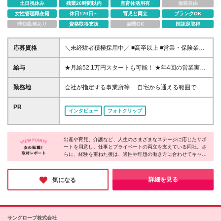
土日祝休み
残業20時間以内
産育休活用有
服装自由
女性管理職在籍
休日120日～
育児と両立
ブランクOK
時短勤務あり
資格取得支援
副業OK
国認定取得
応募資格
＼未経験者積極採用中／ ■高卒以上 ■営業・保険業界
未経験者OK ■正社員デビューもOK
給与
★月給52.1万円スタートも可能！ ★年4回の営業実績
ボーナスあり 入社時のコースに応じた月額給与とな
り、 コースは選考結果（面接・当社所定の試験・前
勤務地
会社が指定する事業所等 自宅から通える範囲で勤
職給与等）をもとに決定されます。 ・ベーシックコ
務いただき、転居を伴う異動はありません。 愛知県
ース 月給241,000円 ・アドバンスコース 月給
内の営業オフィスへ配属となります。 ※お住まい・通
PR
インタビュー
フォトクリップ
281,000円 ・スペシャリティコース 月給521,000円
勤時間などを考慮のうえ、勤務地を決定します。 ※ご
（最大） ★賞与（営業実績ボーナス）は年4回 営業実
希望がございましたらお気軽にご相談ください。 ※そ
績ボーナスは営業実績に応じて金額が変動します。
の他のエリアでも募集を行っています。 ※入社から6
頑張れば頑張るほど実績に応じて収入も多く得られる
出産や育児、介護など、人生のさまざまなステージに応じたサポ
か月間は、各県の支社に属するキャリアカレッジで研
ートを用意し、仕事とプライベートの両立を支えている同社。さ
給与システムです。
修を行います。 遠方の方や具体的な営業オフィスに
らに、経験を重ねた後は、適性や理想の働き方に合わせてキャリ
ついて知りたい方は、面談・面接時にお気軽にお尋ね
アパスを選択できる体制も整っています。ここまで安心して長期
ください。 ※(変更の範囲)上記を除く当社関連勤務地
的なキャリアを築ける企業は多くありません。身につけた保険や
金融の知識は、仕事だけでなく日々の生活にも役立つもの。ぜひ
詳細を見る
気になる
将来を見据え、新たな一歩を踏み出してみてください！
サングローブ株式会社