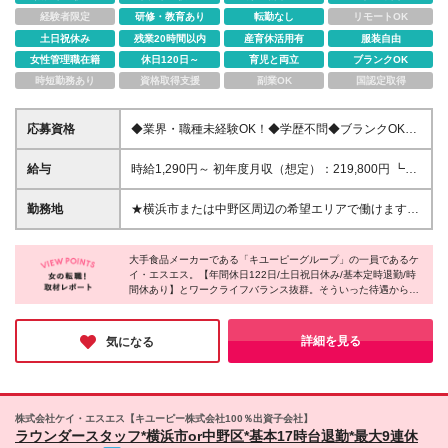
経験者限定
研修・教育あり
転勤なし
リモートOK
土日祝休み
残業20時間以内
産育休活用有
服装自由
女性管理職在籍
休日120日～
育児と両立
ブランクOK
時短勤務あり
資格取得支援
副業OK
国認定取得
応募資格
◆業界・職種未経験OK！◆学歴不問◆ブランクOK◆
＜必須＞ 普通自動車運転免許（AT可） ┗自家用車の
持込みが必須です。 ※営業車として使用していただき
給与
時給1,290円～ 初年度月収（想定）：219,800円 ┗内
ます ＜こんな方も歓迎！＞ ☆仕事と家庭を両立した
訳：1,290円×6時間30分/日×20.25日 ＋手当
い方 ☆スーパーの食材売り場に興味がある方 ☆料理
50,000円※2,500円（車両持込料1750円＋営業日当
勤務地
★横浜市または中野区周辺の希望エリアで働けます
や食べることが好きな方 ☆人とコミュニケーション
750円）×20日 ※時給1,290円×1日6.5時間に出勤日を
★転勤なし/直行直帰OK ＼担当エリア／ 東京都内と神
を取ることが好きな方 契約の更新 有（契約期間満
かけた金額を、時給月払いで支給 ※試用期間（2ヶ
奈川県横浜市の2エリアでの募集です。 ≪東京≫ 中野
了時に判断） 更新上限 有（通算契約期間の上限5
月）あり。期間中の給与・待遇・福利厚生に差異なし
大手食品メーカーである「キユーピーグループ」の一員であるケ
区を中心に周辺エリア（杉並区・練馬区ほか）の担当
年） ※5年後は無期雇用の選択が可能
イ・エスエス。【年間休日122日/土日祝日休み/基本定時退勤/時
※残業代100％支給 ★賞与あり/寸志年2回 ★昇給あり/
店舗のスーパーを回っていただきます。 ・中野区東
間休あり】とワークライフバランス抜群。そういった待遇から、
年2回※入社2年目から ★手当あり/車持込み料・日当
中野 ・杉並区西永福 ・世田谷区経堂 ≪神奈川≫ 神奈
産育休復帰率100％と、家庭を持つ方も戻りたくなる“働きやす
★ガソリン代支給
川県横浜市・川崎市を中心に担当店舗のスーパーを回
さ”があるのだと感じました。また、ブランクOKで未経験者も歓
っていただきます。 ・横浜市港北区 ・横浜市鶴見区
迎とのこと。安定して長く働ける環境なので、新しいキャリアを
詳細を見る
気になる
築いていきたい方にぴったりのお仕事だと思います◎
・横浜市都筑区 ・横浜市青葉区 【東京事業所：東京
都渋谷区渋谷1-4-13】 ※(変更の範囲)上記を除く当社
関連勤務地
株式会社ケイ・エスエス【キユーピー株式会社100％出資子会社】
ラウンダースタッフ*横浜市or中野区*基本17時台退勤*最大9連休