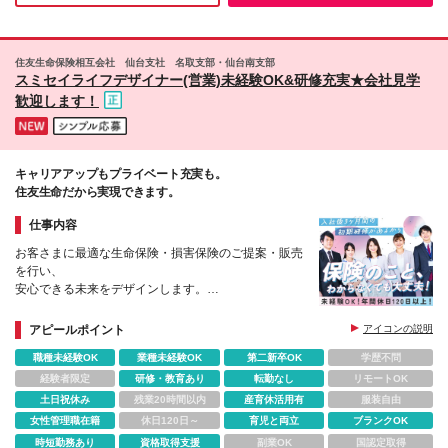
住友生命保険相互会社 仙台支社 名取支部・仙台南支部
スミセイライフデザイナー(営業)未経験OK&研修充実★会社見学
歓迎します！
キャリアアップもプライベート充実も。
住友生命だから実現できます。
仕事内容
お客さまに最適な生命保険・損害保険のご提案・販売
を行い、
安心できる未来をデザインします。
★人材の導入および会社から指示された事項もありま
す。
アピールポイント
アイコンの説明
★3か月の基礎研修＆5年間のフォローアップしま
職種未経験OK
業種未経験OK
第二新卒OK
学歴不問
す！
経験者限定
研修・教育あり
転勤なし
リモートOK
土日祝休み
残業20時間以内
産育休活用有
服装自由
女性管理職在籍
休日120日～
育児と両立
ブランクOK
時短勤務あり
資格取得支援
副業OK
国認定取得