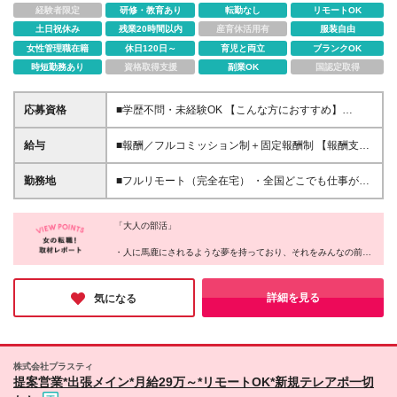
経験者限定
研修・教育あり
転勤なし
リモートOK
土日祝休み
残業20時間以内
産育休活用有
服装自由
女性管理職在籍
休日120日～
育児と両立
ブランクOK
時短勤務あり
資格取得支援
副業OK
国認定取得
応募資格
■学歴不問・未経験OK 【こんな方におすすめ】
⭕「自信はないけど、頑張ってみたい」と思える人
⭕「もう一度、努力してみよう」と挑戦できる人 ⭕
給与
■報酬／フルコミッション制＋固定報酬制 【報酬支払
仲間と支え合いながら、前向きに成長したい人 【向
い実績(2024年度)】平均5,522,124円 （Join1年以上2
いていない方】 ❌ラクに稼ぎたい人 ❌最低限の収入が
年未満メンバー） この数字は、ウルサポの環境を活
勤務地
■フルリモート（完全在宅） ・全国どこでも仕事がで
あればOKな人 ❌自分の成長に興味がない人 ❌人と協
かし、成長し続けた人たちのもの。 ✅研修に参加し、
きます（地方でも活躍できます） ・あなたが「ここ
力せず、すぐに諦める人 「楽して稼げる仕事」では
学びを実践に活かした人 ✅チームでの交流を大切に
で働きたい！」と思った場所が職場です（0秒出社）
ありません。 でも、だからこそ成長の実感がある
し、挑戦を続けた人 すべての人がこの結果を得られ
「大人の部活」
・平日にワーケーション先でオンライン商談や、移動
―― それってワクワクしませんか？ 「できるか不
るわけではありません。 「ただ待つ」だけではな
中にチャットでコミュニケーションもOK
・人に馬鹿にされるような夢を持っており、それをみんなの前で
安」より「どこまで成長できるか」を楽しめる環境で
く、「行動する」ことが、成果への第一歩です。 ※固
――――――――――――――――― ◎メタバース
発言できる
す。 本気で挑戦するあなたを、全力でサポートしま
定報酬について ジョイン3ヵ月目以降、組織運営に関
オフィス「oVice」の活用 完全在宅でありながら孤独
・慣れ合いではなく切磋琢磨できる、本気で向き合ってくれる仲
す！
する固定報酬の仕事にエントリー可能。全メンバーの
感ゼロ。 ・研修や案件相談、仕事のMTG ・「ねぇね
間がいる
詳細を見る
気になる
約20％程度が固定報酬を得ており、時給1,500円～
・賞賛承認文化があり、あなたの存在を認めてくれる環境がある
ぇ今ちょっといい？」のライトなコミュニケーション
・トレーナーが正しい努力を示し、適切なフィードバックを行っ
10,000円相当の仕事があります（一定のスキルを必要
・「ちょっと話聞いてよぉ～」の雑談 も全てオンラ
てくれる
とし、条件があります）
インで実現させています！ ※本社：東京都品川区西品
・1年後、驚くほど成長した大好きな自分に出会える
川1-1-1 住友不動産大崎ガーデンタワー9階 ※(変更
・上記をすべて、オンラインで実現する
株式会社プラスティ
の範囲)上記を除く当社関連勤務地
これが同社のカルチャーだ。
提案営業*出張メイン*月給29万～*リモートOK*新規テレアポ一切