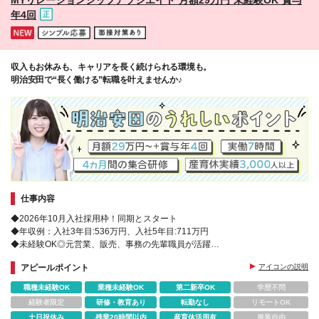
年4回
収入もお休みも、キャリアを長く続けられる環境も。
明治安田で“長く働ける”転職を叶えませんか♪
仕事内容
◆2026年10月入社採用枠！同期とスタート
◆年収例：入社3年目:536万円、入社5年目:711万円
◆未経験OK◎元営業、販売、事務の先輩職員が活躍
◆女性管理職も多数活躍！多彩なキャリアパス
アピールポイント
アイコンの説明
職種未経験OK
業種未経験OK
第二新卒OK
学歴不問
経験者限定
研修・教育あり
転勤なし
リモートOK
土日祝休み
残業20時間以内
産育休活用有
服装自由