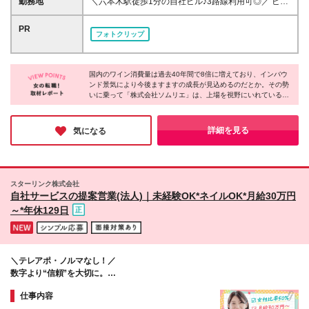
勤務地
＼六本木駅徒歩1分の自社ビル♪3路線利用可◎／ ビル
売・接客、営業の経験を活かしたい □食べ物や飲み物
手当て(月3万円)を含みます ★固定残業代は、残業が
の1F・2Fには自社運営のパティスリーやブーランジ
に関わる仕事をしたい
ない場合も支給されます。また、超過した場合は別途
ェリー、イタリアン、ステーキ専門店が。20％OFFで
PR
フォトクリップ
支給されます ★試用期間3カ月(雇用形態や給与、福利
利用できます！ ★直行直帰もOK ■本社 東京都港区六
厚生等は同じです) ≪年間のインセンティブで100万
本木6-1-20 六本木電気ビルディング3階
円以上の社員も！≫ クリアなインセンティブ制度な
ので、頑張った分だけ収入アップ！トップ層の社員は
国内のワイン消費量は過去40年間で8倍に増えており、インバウ
ンド景気により今後ますますの成長が見込めるのだとか。その勢
平均年間で100万円以上のインセンティブを獲得して
いに乗って「株式会社ソムリエ」は、上場を視野にいれているそ
います！
うです。しかも女性比率が多く、有給の完全消化もできるなど働
きやすさもバツグン。ぜひ同社で働きがいや満足できる環境を手
に入れてはいかがでしょうか。
詳細を見る
気になる
スターリンク株式会社
自社サービスの提案営業(法人)｜未経験OK*ネイルOK*月給30万円
～*年休129日
＼テレアポ・ノルマなし！／
数字より“信頼”を大切に。
無理のないスタイルでご案内しませんか？
仕事内容