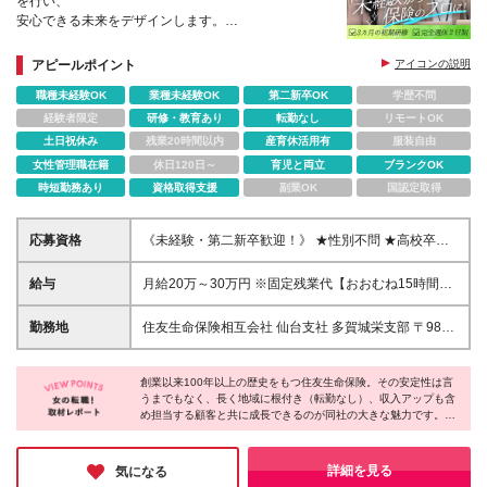
を行い、
安心できる未来をデザインします。
★人材の導入および会社から指示された事項もありま
す。
アピールポイント
アイコンの説明
★3か月の基礎研修＆5年間のフォローアップしま
職種未経験OK
業種未経験OK
第二新卒OK
学歴不問
す！
経験者限定
研修・教育あり
転勤なし
リモートOK
土日祝休み
残業20時間以内
産育休活用有
服装自由
女性管理職在籍
休日120日～
育児と両立
ブランクOK
時短勤務あり
資格取得支援
副業OK
国認定取得
応募資格
《未経験・第二新卒歓迎！》 ★性別不問 ★高校卒業
程度の学力を有する方 ★結婚・出産・育児等で就業
にブランクのある方 ★育児と両立できる仕事を探し
給与
月給20万～30万円 ※固定残業代【おおむね15時間分
ている方 ★派遣社員やフリーターで正社員経験のな
(2.4万円～3.6万円)】が含まれます ※15時間を超えた
い方 ★U・Iターンを考えている方 そんな皆さんのチ
分は別途支給 ※経験や能力、前職の年収を考慮し最大
勤務地
住友生命保険相互会社 仙台支社 多賀城栄支部 〒983-
ャレンジを大歓迎！
30万円を限度に検討 ※月給の他に通勤交通費補給、
0013 仙台市宮城野区中野字神明168-1 （TEL: 022-
賞与年2回、昇給年1回、退職金制度あり(当社規程に
786-7461） ※上記勤務所で勤務を継続することが適
よる)
創業以来100年以上の歴史をもつ住友生命保険。その安定性は言
当でない事情 （例えば、勤務所の再編・廃止 等）が
うまでもなく、長く地域に根付き（転勤なし）、収入アップも含
生じた場合には、 会社の指示する勤務所になること
め担当する顧客と共に成長できるのが同社の大きな魅力です。
があります。 ※転勤なし
「未経験から挑戦したい」「職場の人間関係が気になる」「育児
と両立させた働き方」などの魅力ポイントに共感する方には、ぜ
ひオススメの求人♪転職に不安を感じている方は、まずは雰囲気
詳細を見る
気になる
を知れる「職場見学」から始めてみてはいかがでしょうか？