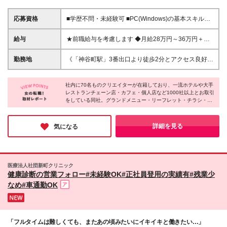
応募資格
■学歴不問・未経験可 ■PC(Windows)の基本スキルが
ある方 └メール・Word・Excelの基本操作 ＜未経験で
も安心のスタート＞ ホテルやアパレル等、対人経験
給与
★前職給与を考慮します ◆月給28万円～36万円＋賞
を活かして未経験から活躍する先輩が多数！ 飛び込
与年2回 ※経験・能力・前職給与を考慮し、話し合い
みなしの既存中心で、知識は入社後に学べるのでご安
の上で決定いたします。 ※上記金額には固定残業代
勤務地
《「神谷町駅」3番出口より徒歩2分とアクセス良好》
心ください◎ お客様の商品の魅力を伝え、売上アッ
（月45時間分／7万1,000円以上）を含みます。超過
■本社：東京都港区虎ノ門3-23-6 RBM虎ノ門ビル ＊
プに貢献する仕事です。 単にニーズを捉えるだけで
分は別途支給します ※試用期間3ヶ月あり。期間中は
交通アクセス抜群！ 麻布台ヒルズすぐの好立地なの
なく、お客様の想いに寄り添い、 共に成果を出して
リフレッシュ休暇がありません（その他、期間中の給
社内に70名ものクリエイターが在籍しており、一流ホテルや大手
で ランチや仕事帰りのショッピングも楽しめる環境
直接喜んでいただける時は、 大きなやりがいを感じ
レストランチェーン店・カフェ・個人店など1000社以上とお取引
与・雇用形態に差異はありません）
です。 (変更の範囲)上記を除く当社関連勤務地
をしている同社。グランドメニュー・リーフレット・チラシ・看
られます。 短期ではなく、長期的なお付き合いがで
板・ロゴ・パッケージや、Webサイト制作・デジタルサイネー
きるのも魅力です。
ジ・SNS施策・動画制作などの企画から制作、広告運営までワン
ストップで手がけている点が特長です。飲食業界が中心のため、
詳細を見る
気になる
食に興味がある方にもピッタリだと思います♪
医療法人社団新町クリニック
健康診断の営業フォロー#未経験OK#正社員登用の実績有#残業少
なめ#車通勤OK
「フルタイムは難しくても、またあの頃みたいにイキイキと働きたい…」