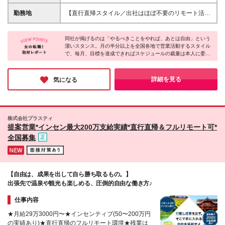
インセンティブ支給 ※固定残業代53,000円～90,000
ートナーの了承と協力を得られることを予め確認のう
円（みなし残業40時間分）を含みます。超過分は別途
勤務地
【直行直帰スタイル／出社はほぼ不要のリモート活用
え、ご応募ください ＼こんな方にぴったり！／ ★目
支給いたします ※経験・スキルを考慮して決定します
中】 ご自宅を拠点に、全国の販売代理店を社用車で
標に向かってスケジュールを組み立て前向きに取り組
★インセンティブについて★ 毎月の目標に対して達
訪問し営業活動を行っていただきます。 ※本社（大阪
める方 ★こつこつ真面目に取り組むことができる方
成した分、 半年に一回のインセンティブでしっかり
同社が掲げるのは「やるべきことをやれば、あとは自由」という
府茨木市庄1丁目17-20）への出社は、数ヶ月に1回の
★オンオフのメリハリをつけて働ける方 ★愛嬌を活
潔いスタンス。月の半分以上を全国各地で営業活動するスタイル
還元！ 最低でも50万円～で、最大200万円支給した実
会議等のみです。 (変更の範囲)上記を除く当社関連勤
で、毎月、目標を達成できればスケジュールの裁量は本人に委ね
かしたお客様との関係構築が得意な方 ★旅行やドラ
績もあります！ ★手当詳細★ ・基本給16万円～26万
務地
られます。やるべきことをやれば、誰にも縛られない真の自由。
イブが好きな方
円 ・営業手当3万円～6万円 ・業績手当5万円(業績に
責任を果たし、自らの手で理想の働き方を勝ち取りたいという方
より変動) 【試用期間3ヶ月あり】※給与以外の待遇の
には、これ以上ないほど刺激的な環境です。旅をするように働
詳細を見る
気になる
差異はありません 1ヶ月目：月給23万4000円（みな
き、裁量をもって仕事に取り組みたい方におススメです◎
し残業代10時間分/15,630円を含みます。超過分は別
途支給いたします） 2ヶ月目：月給25万3000円（み
なし残業代20時間分/31,260円を含みます。超過分は
株式会社プラスティ
別途支給いたします） 3ヶ月目：月給27万3000円
提案営業*インセン最大200万支給実績*直行直帰＆フルリモート可*
（みなし残業代30時間分/46,890円を含みます。超過
全国募集
分は別途支給いたします） 【別途手当】 ■出張手当
(2,500円/日 ※月15日の出張で3万7,500円、20日で5
万円を支給！) ■社内キャンペーン(不定期/営業報奨金
1万～30万円程度)
【自由は、成果を出して自ら勝ち取るもの。】
出張先で温泉や観光も楽しめる、圧倒的自由な働き方♪
仕事内容
★月給29万3000円〜★インセンティブ(50〜200万円
の実績あり)★直行直帰のフルリモート環境★残業は