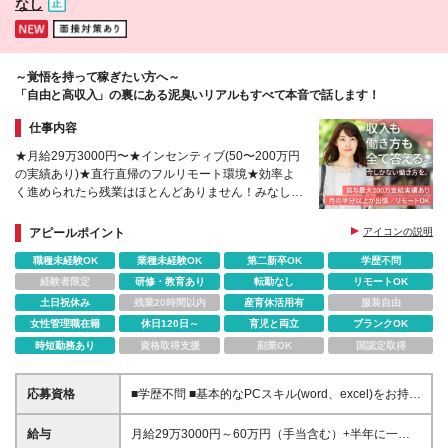
なし
～覚悟を持って稼ぎたい方へ～
「自由と高収入」の裏にある泥臭いリアルもすべて本音で話します！
仕事内容
★月給29万3000円〜★インセンティブ(50〜200万円
の実績あり)★直行直帰のフルリモート環境★効率よ
く進められたら残業はほとんどありません！みなし残
業代を得することも♪★有休消化推奨★出張手当など
充実の待遇
アピールポイント
アイコンの説明
職種未経験OK
業種未経験OK
第二新卒OK
学歴不問
経験者限定
研修・教育あり
転勤なし
リモートOK
土日祝休み
残業20時間以内
産育休活用有
服装自由
女性管理職在籍
休日120日～
育児と両立
ブランクOK
時短勤務あり
資格取得支援
副業OK
国認定取得
応募資格
■学歴不問 ■基本的なPCスキル(word、excel)をお持ち
の方 ■普通自動車運転免許（AT可）※直近3年ペーパ
ードライバー不可 ■長距離の運転ができる方 ■宿泊を
給与
月給29万3000円～60万円（手当含む）+半年に一回
伴う出張が可能な方 ※ご本人はもとより、ご家族・パ