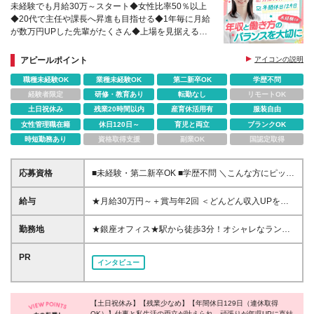
未経験でも月給30万～スタート◆女性比率50％以上
◆20代で主任や課長へ昇進も目指せる◆1年毎に月給
が数万円UPした先輩がたくさん◆上場を見据える急
成長企業◆テレアポ・ノルマなし
アピールポイント
アイコンの説明
職種未経験OK
業種未経験OK
第二新卒OK
学歴不問
経験者限定
研修・教育あり
転勤なし
リモートOK
土日祝休み
残業20時間以内
産育休活用有
服装自由
女性管理職在籍
休日120日～
育児と両立
ブランクOK
時短勤務あり
資格取得支援
副業OK
国認定取得
応募資格
■未経験・第二新卒OK ■学歴不問 ＼こんな方にピッタ
リです！／ ◎人と話すことが好きな方 ◎チームワー
クを大切にして働きたい方 ◎周りから「ポジティブ
給与
★月給30万円～＋賞与年2回 ＜どんどん収入UPを目
だね！」と言われる方
指せます＞ 現在活躍している営業担当社員は、 全員
が入社1年で月給32万円～35万円に昇給◎ 実際の残業
勤務地
★銀座オフィス★駅から徒歩3分！オシャレなランチ
時間は1日1時間以下です！ 残業が固定残業時間に満
スポットがいっぱい！ ★多くの路線が利用でき、通
たない場合でも、 月給分に含まれる金額は全額支給
勤や取引先企業様の訪問に便利です♪ 【東京オフィ
PR
インタビュー
いたします。 ※月給の金額は、スキルや経験を考慮の
ス】 東京都中央区銀座7-17-2 アーク銀座ビルディ
上、決定します。 ※試用期間6ヶ月あり（試用期間中
ング6F ※(変更の範囲)初回配属の東京オフィスを除
の雇用形態は契約社員です。試用期間終了後、正社員
き、千葉本社
となります。その他給与や待遇に差異はありませ
【土日祝休み】【残業少なめ】【年間休日129日（連休取得
OK）】仕事と私生活の両立が叶えられ、頑張りが年収UPに直結