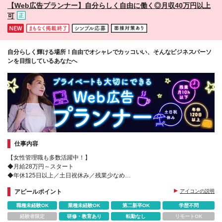
【Web広告プランナー】自分らしく自由に働く◎月収40万円以上
可
自分らしく輝ける場所！自由でオシャレでカッコいい、そんなビジネスパーソ
ンを目指しているあなたへ
仕事内容
【女性管理職も多数活躍中！】
◆月給28万円～スタート
◆年休125日以上／土日祝休み／残業少なめ
◆お客様への貢献はインセンティブで毎月しっかり還元！
アピールポイント
アイコンの説明
◆接客販売・営業・お客様対応経験が活かせます◎
職種未経験OK
業種未経験OK
第二新卒OK
学歴不問
経験者限定
研修・教育あり
転勤なし
リモートOK