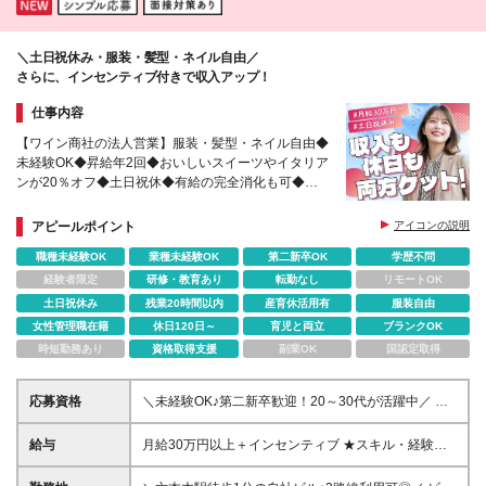
＼⼟⽇祝休み・服装・髪型・ネイル⾃由／
さらに、インセンティブ付きで収⼊アップ！
仕事内容
【ワイン商社の法人営業】服装・髪型・ネイル自由◆
未経験OK◆昇給年2回◆おいしいスイーツやイタリア
ンが20％オフ◆土日祝休◆有給の完全消化も可◆産
育休実績あり◆ソムリエ資格取得OK
アピールポイント
アイコンの説明
職種未経験OK
業種未経験OK
第二新卒OK
学歴不問
経験者限定
研修・教育あり
転勤なし
リモートOK
土日祝休み
残業20時間以内
産育休活用有
服装自由
女性管理職在籍
休日120日～
育児と両立
ブランクOK
時短勤務あり
資格取得支援
副業OK
国認定取得
応募資格
＼未経験OK♪第二新卒歓迎！20～30代が活躍中／ ★
人柄重視の採用です！ ■経験不問 ■高卒以上 ≪こんな
方もぜひご応募ください≫ □ワインに興味はあるけ
給与
月給30万円以上＋インセンティブ ★スキル・経験を
ど、詳しくない □お酒には強くないけど、ワインが好
考慮の上、優遇します ★上記月給は固定残業代月30
き □これから成長する会社で働きたい □飲食店や販
時間分(月4万5千円以上)を含みます ★上記月給は営業