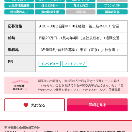
女性管理職在籍
休日120日～
育児と両立
ブランクOK
時短勤務あり
資格取得支援
副業OK
国認定取得
応募資格
★20～30代活躍中！ ■未経験・第二新卒OK！ 営業
職・保険・金融業界の経験がない方も大歓迎です！ ■
大学・大学院または短期大学を卒業した方で2026年
給与
月額29万円～+賞与年4回（当社規程有）+通勤交通費
10月入社が可能な方 ※原則、社会人経験をお持ちの
補助（当社所定の条件有） ※業務遂行に伴う交通費な
方 ★ひとつでも当てはまる方は大歓迎★ □長期的に正
どの活動経費は原則会社が支給(当社規程有) ※入社後
勤務地
《希望確約*首都圏募集》 東京（東京）／神奈川（み
職員で働ける会社を探している □未経験から専門知識
所定の期間経過後、上記に加え成績に応じた支給有 ※
なとみらい）いずれかでの勤務 ※ご希望の勤務地を確
を身に付けたい □営業にチャレンジしてみたい □研修
勤務加算（31,200円・約15時間分）を含む ※勤務加
約します ※面接は希望勤務地もしくはその周辺で行な
PR
制度が整っている会社で成長したい □仕事とプライベ
インタビュー
フォトクリップ
算は時間外勤務手当として支給 時間外労働の有無に
います ※(変更の範囲)上記を除く当社関連勤務地
ートを両立したい □誰かに感謝される仕事がしたい
かかわらず、約15時間分の時間外手当として31,200
円を支給 実際の時間外勤務手当が上記金額を超過す
る場合は、別途時間外勤務手当を支給 ＼*･ MYリレー
新卒並みの研修を、年2回の入社日を設けて実施している同社。
「わからないことを相談できる仲間や先輩がたくさんいた」「自
ションシップアソシエイトの給与体系について･*／ 完
分のペースで仕事を覚えていくことができた」など、同社職員の
全歩合制ではなく、安定的な支給部分があるので、
方々の声を聞くと、安心して成長している様子が伺えました。
営業成績が不安定な期間も安定的に給与を確保できま
す。 一方で、営業成績が還元される賞与もあるの
キャリアパスも豊富なうえに、育児や介護と両立する方も多く、
詳細を見る
気になる
で、収入面で不安を抱えずに安定して稼げる環境です
周囲の理解があるのでオフも大切にしながら長く働ける環境だと
実感しました。
♪ ＼*･ FPの資格取得で手当を支給 ･*／ ・FP2級：
15,000円支給※当社内定日から入社後1年以内に当該
資格をはじめて取得した者が対象 ・FP1級：100,000
明治安田生命保険相互会社
円支給※当社登録後に当該資格をはじめて取得した者