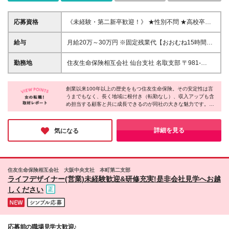
応募資格
《未経験・第二新卒歓迎！》 ★性別不問 ★高校卒業
程度の学力を有する方 ★結婚・出産・育児等で就業
にブランクのある方 ★育児と両立できる仕事を探し
給与
月給20万～30万円 ※固定残業代【おおむね15時間分
ている方 ★派遣社員やフリーターで正社員経験のな
(2.4万円～3.6万円)】が含まれます ※15時間を超えた
い方 ★U・Iターンを考えている方 そんな皆さんのチ
分は別途支給 ※経験や能力、前職の年収を考慮し最大
勤務地
住友生命保険相互会社 仙台支社 名取支部 〒981-
ャレンジを大歓迎！
30万円を限度に検討 ※月給の他に通勤交通費補給、
1224 名取市増田2-4-55 ハピナ1F （TEL: 022-384-
賞与年2回、昇給年1回、退職金制度あり(当社規程に
2247） 住友生命保険相互会社 仙台支社 仙台南支部
よる)
創業以来100年以上の歴史をもつ住友生命保険。その安定性は言
〒980-6008 仙台市青葉区中央4-6-1 SS30 8F
うまでもなく、長く地域に根付き（転勤なし）、収入アップも含
（TEL: 022-264-9448） ※上記勤務所で勤務を継続す
め担当する顧客と共に成長できるのが同社の大きな魅力です。
ることが適当でない事情 （例えば、勤務所の再編・
「未経験から挑戦したい」「職場の人間関係が気になる」「育児
廃止 等）が生じた場合には、 会社の指示する勤務所
と両立させた働き方」などの魅力ポイントに共感する方には、ぜ
になることがあります。
ひオススメの求人♪転職に不安を感じている方は、まずは雰囲気
詳細を見る
気になる
を知れる「職場見学」から始めてみてはいかがでしょうか？
住友生命保険相互会社 大阪中央支社 本町第二支部
ライフデザイナー(営業)未経験歓迎&研修充実!是非会社見学へお越
しください
応募前の職場見学大歓迎♪