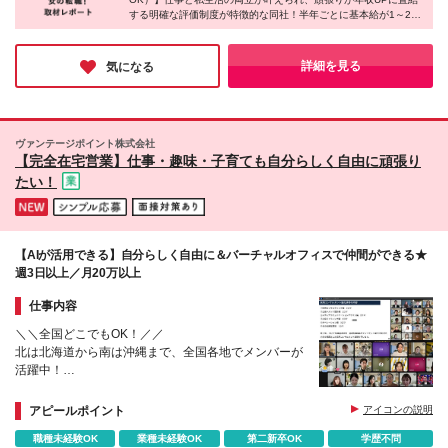
ん。） ※上記給与は固定時間外労働手当40時間分
する明確な評価制度が特徴的な同社！半年ごとに基本給が1～2万
（月71,500円）を含みます。万が一残業時間が40時
円アップするため、収入が2倍近くになった社員もいるのだと
間を超過した場合は、別途残業代を支給します。 ※実
か。そんな同社は、チームで成果を喜び合う温かい雰囲気があ
際の残業時間は月平均20時間程度。その場合も固定残
り、先輩のサポートや寄り添った指導も充実♪ここでなら、一人
詳細を見る
気になる
業代は全額支給します。
ひとりが安心して希望のキャリアを歩めそうだと感じました！
ヴァンテージポイント株式会社
【完全在宅営業】仕事・趣味・子育ても自分らしく自由に頑張り
たい！
【AIが活用できる】自分らしく自由に＆バーチャルオフィスで仲間ができる★
週3日以上／月20万以上
仕事内容
＼＼全国どこでもOK！／／
北は北海道から南は沖縄まで、全国各地でメンバーが
活躍中！
フリーランス×完全在宅でも孤独感はゼロ！仲間を身
近に感じながら働けます。
アピールポイント
アイコンの説明
職種未経験OK
業種未経験OK
第二新卒OK
学歴不問