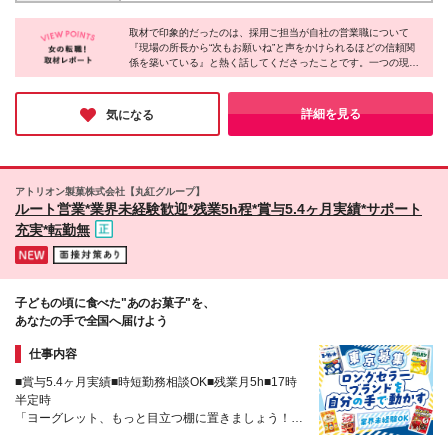
詳細は面接時にご相談ください
京都港区西新橋1-6-13 柏屋ビル6階 (変更の範囲)上
取材で印象的だったのは、採用ご担当が自社の営業職について
記を除く当社関連勤務地
『現場の所長から“次もお願いね”と声をかけられるほどの信頼関
係を築いている』と熱く話してくださったことです。一つの現場
で終わらず、信頼が次の仕事につながっていく。その姿を誇らし
げに語る表情から、同社の営業の魅力が伝わってきました。人と
の関係を大切に働きたい方にこそ、ぜひ知ってほしい会社だと感
詳細を見る
気になる
じます！
アトリオン製菓株式会社【丸紅グループ】
ルート営業*業界未経験歓迎*残業5h程*賞与5.4ヶ月実績*サポート
充実*転勤無
子どもの頃に食べた"あのお菓子"を、
あなたの手で全国へ届けよう
仕事内容
■賞与5.4ヶ月実績■時短勤務相談OK■残業月5h■17時
半定時
「ヨーグレット、もっと目立つ棚に置きましょう！」
——あなたの提案が、全国のお菓子売り場を動かす。