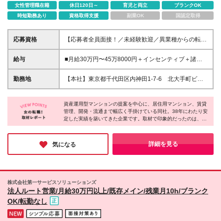
女性管理職在籍
休日120日～
育児と両立
ブランクOK
時短勤務あり
資格取得支援
副業OK
国認定取得
応募資格
【応募者全員面接！／未経験歓迎／異業種からの転職
OK】 *業界の知識は⼀切不要 *第⼆新卒歓迎 *社会⼈
デビューも応援 *短⼤・専⾨卒以上 ＼こんな⽅を求め
給与
■⽉給30万円〜45万8000円＋インセンティブ＋諸⼿
ています！／ □⽬標を達成するために頑張れる⽅ □⾃
当 ※上記⾦額は、最低保証額です。 ※経験・スキルを
分から積極的に動ける⽅ □責任をもって仕事に向き合
考慮の上、優遇いたします。 ※固定残業代として
勤務地
【本社】東京都千代⽥区内神⽥1-7-6 北⼤⼿町ビル
える⽅ □チームワークを⼤事にできる⽅ 正当な評価、
（45時間30分／⽉7万9,000円〜12万8,000円）を含
★転勤なし ★駅チカのオフィス
実⼒主義。 それを実感できる仕組みが整っていま
みます。 超過分は別途⽀給します。 ※平均残業時
す。 「もっと評価されたい」 「頑張りを認めてもら
間は30h程度です。 ■報奨⾦制度あり 成約1件ごと
資産運用型マンションの提案を中心に、居住用マンション、賃貸
いたい」 「やった分だけ還元してほしい」 そんな思
管理、開発・流通まで幅広く手掛けている同社。38年にわたり安
にインセンティブを⽀給 ■昇給：年2回
定した実績を築いてきた企業です。取材で印象的だったのは、安
いを、当社で解消しませんか？
定基盤だけでなく、社員同士の距離の近さ。営業も事務も周囲と
連携しながら進める場面が多く、相談しやすい雰囲気がありまし
た。「安定企業で腰を据えて働きたい」「人と関わりながら成長
詳細を見る
気になる
したい」方に合う会社です。
株式会社第一サービスソリューションズ
法人ルート営業/月給30万円以上/既存メイン/残業月10h/ブランク
OK/転勤なし