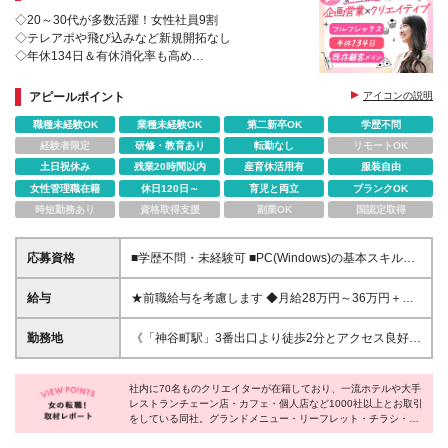
◇20～30代が多数活躍！女性社員9割
◇テレアポや飛び込みなど新規開拓なし
◇年休134日＆有休消化率も高め
◇マネジメント経験者はマネージャー登用あり
アピールポイント
アイコンの説明
職種未経験OK
業種未経験OK
第二新卒OK
学歴不問
経験者限定
研修・教育あり
転勤なし
リモートOK
土日祝休み
残業20時間以内
産育休活用有
服装自由
女性管理職在籍
休日120日～
育児と両立
ブランクOK
時短勤務あり
資格取得支援
副業OK
国認定取得
応募資格
■学歴不問・未経験可 ■PC(Windows)の基本スキルが
ある方 └メール・Word・Excelの基本操作 ＜未経験で
も安心のスタート＞ ホテルやアパレル等、対人経験
給与
★前職給与を考慮します ◆月給28万円～36万円＋賞
を活かして未経験から活躍する先輩が多数！ 飛び込
与年2回 ※経験・能力・前職給与を考慮し、話し合い
みなしの既存中心で、知識は入社後に学べるのでご安
の上で決定いたします。 ※上記金額には固定残業代
勤務地
《「神谷町駅」3番出口より徒歩2分とアクセス良好》
心ください◎ お客様の商品の魅力を伝え、売上アッ
（月45時間分／7万1,000円以上）を含みます。超過
■本社：東京都港区虎ノ門3-23-6 RBM虎ノ門ビル ＊
プに貢献する仕事です。 単にニーズを捉えるだけで
分は別途支給します ※試用期間3ヶ月あり。期間中は
交通アクセス抜群！ 麻布台ヒルズすぐの好立地なの
なく、お客様の想いに寄り添い、 共に成果を出して
リフレッシュ休暇がありません（その他、期間中の給
社内に70名ものクリエイターが在籍しており、一流ホテルや大手
で ランチや仕事帰りのショッピングも楽しめる環境
直接喜んでいただける時は、 大きなやりがいを感じ
レストランチェーン店・カフェ・個人店など1000社以上とお取引
与・雇用形態に差異はありません）
です。 (変更の範囲)上記を除く当社関連勤務地
をしている同社。グランドメニュー・リーフレット・チラシ・看
られます。 短期ではなく、長期的なお付き合いがで
板・ロゴ・パッケージや、Webサイト制作・デジタルサイネー
きるのも魅力です。