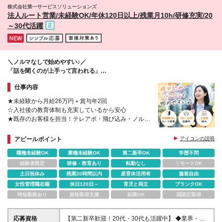
株式会社第一サービスソリューションズ
法人ルート営業/未経験OK/年休120日以上/残業月10h/研修充実/20
～30代活躍
＼ノルマなしで始めやすい♪／
「話を聞くのが上手って言われる」
「人と話すのも好き」そんなあなたに！
仕事内容
★未経験から月給26万円＋賞与年2回
☆入社後の教育体制も充実しているから安心
★既存のお客様を担当！テレアポ・飛び込み・ノルマ
なし
☆年休120日以上/残業月10h/土日祝休み/有給消化率
アピールポイント
アイコンの説明
80％以上
職種未経験OK
業種未経験OK
第二新卒OK
学歴不問
経験者限定
研修・教育あり
転勤なし
リモートOK
土日祝休み
残業20時間以内
産育休活用有
服装自由
女性管理職在籍
休日120日～
育児と両立
ブランクOK
時短勤務あり
資格取得支援
副業OK
国認定取得
応募資格
【第二新卒歓迎！20代・30代も活躍中】 ◆業界・職