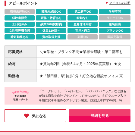
スーパー・コンビニなど小売店への提案営業です
アピールポイント
アイコンの説明
職種未経験OK
業種未経験OK
第二新卒OK
学歴不問
経験者限定
研修・教育あり
転勤なし
リモートOK
土日祝休み
残業20時間以内
産育休活用有
服装自由
女性管理職在籍
休日120日～
育児と両立
ブランクOK
時短勤務あり
資格取得支援
副業OK
国認定取得
応募資格
＼★学歴・ブランク不問★業界未経験・第二新卒も
OK／ ・普通自動車免許（AT限定可）をお持ちの方 ・
何らかの営業経験をお持ちの方 ≪こんな方にぴった
給与
★賞与年2回（年間5.4ヶ月・2025年度実績） ★次世
りです≫ 「お菓子が好き！食品・消費財に興味があ
代育成手当：扶養する子の人数に応じて月2万〜6万円
る」 「自分のアイデアが形になる環境で働きたい」
支給 ★通勤交通費：会社規定に基づき支給 ★退職金
勤務地
★「飯田橋」駅 徒歩1分！好立地な新設オフィス 東京
ウェディングプランナー・CA・販売スタッフ・ラウ
制度あり（勤続3年以上） 【想定年収】480万円〜
都千代田区飯田橋3-11-25 SPROUT IIDABASHI 8階
ンダーなど、 人と関わる仕事の経験がある方は特に
700万円 月給280,000円〜390,000円 ※固定残業代
◇アクセス ┗東京メトロ東西線・南北線「飯田橋」
歓迎します。
14.2時間分（営業手当）30,000円/月含む ※超過分は
「ヨーグレット」「ハイレモン」「パチパチパニック」など誰も
駅 徒歩1分 ┗JR総武線「飯田橋」駅 徒歩3分 ※担当
が知る商品を自社ブランドとして持ちながら、丸紅グループ入り
別途全額支給。※月給によって固定残業代相当時間が
エリア：首都圏中心に全国各地 ※月2回程度の出張あ
を機に変革を進めるアトリオン製菓。残業は月平均5時間、時短
変わります ※試用期間3ヶ月：期間中の給与・待遇に
り ※就業場所の変更の範囲：会社の定める場所
勤務相談可、年間休日125日と働きやすさも抜群。飯田橋駅徒歩1
変更なし
分の新オフィスも快適です。裁量を持って自分のアイデアを形に
できる環境で、初の女性営業として活躍しませんか？
詳細を見る
気になる