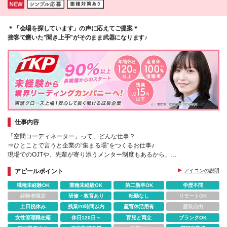
＊「会場を探しています」の声に応えてご提案＊
接客で磨いた"聞き上手"がそのまま武器になります♪
仕事内容
「空間コーディネーター」って、どんな仕事？
⇒ひとことで言うと企業の“集まる場”をつくるお仕事♪
現場でのOJTや、先輩が寄り添うメンター制度もあるから、
知識ゼロ・未経験からでも安心して始められます◎
アピールポイント
アイコンの説明
職種未経験OK
業種未経験OK
第二新卒OK
学歴不問
経験者限定
研修・教育あり
転勤なし
リモートOK
土日祝休み
残業20時間以内
産育休活用有
服装自由
女性管理職在籍
休日120日～
育児と両立
ブランクOK