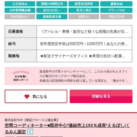
土日祝休み
残業20時間以内
産育休活用有
服装自由
女性管理職在籍
休日120日～
育児と両立
ブランクOK
時短勤務あり
資格取得支援
副業OK
国認定取得
応募資格
《アパレル・事務・販売など様々な前職の先輩が活躍
中》 未経験入社率87％以上 ＼こんな方はぜひ！／ 人
と話すことが好きな方☆ 自分の強みを活かしてスキ
給与
初年度想定年収は500万円～1200万円！あなたの努力
ルアップしたい方☆ ◎職種・業種未経験歓迎！ ◎学
を徹底評価◎ ━━━+.☆インセンティブは毎月支給
歴・経歴など一切不問です ◎もちろん経験者も歓迎
☆.+━━━ 【未経験者の場合】 月給：28万円～38万
勤務地
★駅近デザイナーズオフィス ★希望の支社へ配属：
です ◎意欲・人柄重視のポテンシャル採用 ◎独り立
円 【営業経験者の場合】 月給：39万円～50万円 【高
東京/横浜/大阪/名古屋/福岡 ★転居を伴う転勤なし
ちまで約3ヶ月を想定
い実績のある営業経験者の場合】 月給：51万円以上
【東京本社】 東京都新宿区西新宿6-24-1 西新宿三井
＜固定残業代＞ 未経験者：60,156円～81,638円／
急成長中のIT系メガべンチャーらしく、こだわり抜かれたオフィ
ビルディング4F／13F／16F／18F／20F 【横浜支
スが魅力のサングローブ株式会社。
35h含 営業経験者：92,900円～119,050円／40h含 高
社】 神奈川県横浜市西区高島1-1-2 横浜三井ビルディ
各拠点の拡張移転や増床を繰り返している現在も、「働きやす
い実績のある営業経験者：121,450円～／40h含 ※超
ング20F 【大阪支社】 大阪府大阪市北区大淀中1-1-
さ」を叶えるデザインは健在です。
過分は別途支給 ・月給はこれまでのご経験やスキル
30 梅田スカイビル タワーウエスト20F ■名古屋支
を考慮して決定します ・固定残業代はありますが、
社 ★2025年8月増床移転 愛知県名古屋市西区名駅2-
主要駅から徒歩圏内の好立地にある各拠点には、休憩スペースや
詳細を見る
気になる
当社では残業を推奨していません
喫煙ブースなど働くうえでかかせない“リフレッシュ”にフォーカ
27-8 名古屋プライムセントラルタワー4F 【福岡支
スをあてた設備が充実しています。
社】 福岡県福岡市博多区上呉服町10-10 呉服町ビジネ
自分らしくのびのびと働きたい方にはピッタリの環境といえま
スセンタービル9F 変更範囲：当社勤務地範囲
す。
株式会社TKP【東証グロース上場企業】
空間コーディネーター■既存中心*連結売上193％成長*えるぼし/く
るみん認定