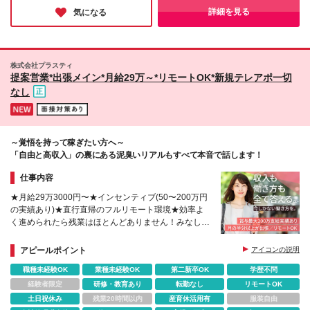
に入れてはいかがでしょうか。
詳細を見る
気になる
株式会社プラスティ
提案営業*出張メイン*月給29万～*リモートOK*新規テレアポ一切
なし
～覚悟を持って稼ぎたい方へ～
「自由と高収入」の裏にある泥臭いリアルもすべて本音で話します！
仕事内容
★月給29万3000円〜★インセンティブ(50〜200万円
の実績あり)★直行直帰のフルリモート環境★効率よ
く進められたら残業はほとんどありません！みなし残
業代を得することも♪★有休消化推奨★出張手当など
充実の待遇
アピールポイント
アイコンの説明
職種未経験OK
業種未経験OK
第二新卒OK
学歴不問
経験者限定
研修・教育あり
転勤なし
リモートOK
土日祝休み
残業20時間以内
産育休活用有
服装自由