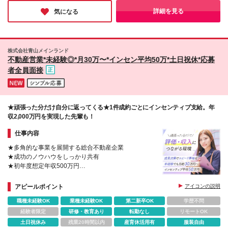
ジ・SNS施策・動画制作などの企画から制作、広告運営までワン
ストップで手がけている点が特長です。飲食業界が中心のため、
詳細を見る
気になる
食に興味がある方にもピッタリだと思います♪
株式会社青山メインランド
不動産営業*未経験◎*⽉30万〜*インセン平均50万*⼟⽇祝休*応募
者全員面接
★頑張った分だけ⾃分に返ってくる★1件成約ごとにインセンティブ⽀給。年
収2,000万円を実現した先輩も！
仕事内容
★多⾓的な事業を展開する総合不動産企業
★成功のノウハウをしっかり共有
★初年度想定年収500万円
★1件成約ごとにインセンティブ（平均50万円）
★成果が、昇給・昇格につながる仕組みあり
アピールポイント
アイコンの説明
職種未経験OK
業種未経験OK
第二新卒OK
学歴不問
経験者限定
研修・教育あり
転勤なし
リモートOK
土日祝休み
残業20時間以内
産育休活用有
服装自由