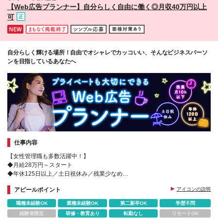
【Web広告プランナー】自分らしく自由に働く◎月収40万円以上
可
自分らしく輝ける場所！自由でオシャレでカッコいい、そんなビジネスパーソ
ンを目指しているあなたへ
仕事内容
【女性管理職も多数活躍中！】
◆月給28万円～スタート
◆年休125日以上／土日祝休み／残業少なめ
◆お客様への貢献はインセンティブで毎月しっかり還元！
アピールポイント
アイコンの説明
◆接客販売・営業・お客様対応経験が活かせます◎
職種未経験OK
業種未経験OK
第二新卒OK
学歴不問
経験者限定
研修・教育あり
転勤なし
リモートOK