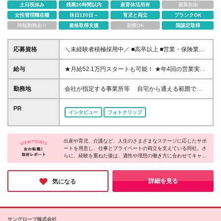
土日祝休み
残業20時間以内
産育休活用有
服装自由
女性管理職在籍
休日120日～
育児と両立
ブランクOK
時短勤務あり
資格取得支援
副業OK
国認定取得
応募資格
＼未経験者積極採用中／ ■高卒以上 ■営業・保険業界
未経験者OK ■正社員デビューもOK
給与
★月給52.1万円スタートも可能！ ★年4回の営業実績
ボーナスあり 入社時のコースに応じた月額給与とな
り、 コースは選考結果（面接・当社所定の試験・前
勤務地
会社が指定する事業所等 自宅から通える範囲で勤
職給与等）をもとに決定されます。 ・ベーシックコ
務いただき、転居を伴う異動はありません。 岐阜・
ース 月給221,000円 ・アドバンスコース 月給
浜松・三重の営業オフィスへ配属となります。 ※お住
PR
インタビュー
フォトクリップ
281,000円 ・スペシャリティコース 月給521,000円
まい・通勤時間などを考慮のうえ、勤務地を決定しま
（最大） ★賞与（営業実績ボーナス）は年4回 営業実
す。 ※ご希望がございましたらお気軽にご相談くださ
績ボーナスは営業実績に応じて金額が変動します。
い。 ※その他のエリアでも募集を行っています。 ※入
頑張れば頑張るほど実績に応じて収入も多く得られる
出産や育児、介護など、人生のさまざまなステージに応じたサポ
社から6か月間は、各県の支社に属するキャリアカレ
ートを用意し、仕事とプライベートの両立を支えている同社。さ
給与システムです。
ッジで研修を行います。 遠方の方や具体的な営業オ
らに、経験を重ねた後は、適性や理想の働き方に合わせてキャリ
フィスについて知りたい方は、面談・面接時にお気軽
アパスを選択できる体制も整っています。ここまで安心して長期
にお尋ねください。 ※(変更の範囲)上記を除く当社関
的なキャリアを築ける企業は多くありません。身につけた保険や
連勤務地
金融の知識は、仕事だけでなく日々の生活にも役立つもの。ぜひ
詳細を見る
気になる
将来を見据え、新たな一歩を踏み出してみてください！
サングローブ株式会社