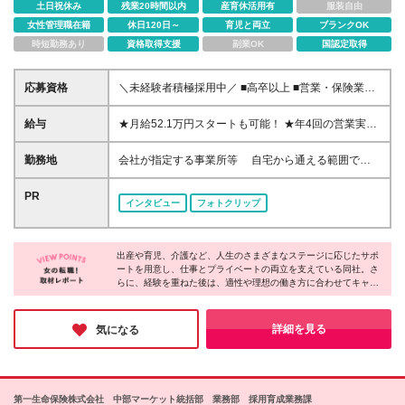
土日祝休み
残業20時間以内
産育休活用有
服装自由
女性管理職在籍
休日120日～
育児と両立
ブランクOK
時短勤務あり
資格取得支援
副業OK
国認定取得
応募資格
＼未経験者積極採用中／ ■高卒以上 ■営業・保険業界
未経験者OK ■正社員デビューもOK
給与
★月給52.1万円スタートも可能！ ★年4回の営業実績
ボーナスあり 入社時のコースに応じた月額給与とな
り、 コースは選考結果（面接・当社所定の試験・前
勤務地
会社が指定する事業所等 自宅から通える範囲で勤
職給与等）をもとに決定されます。 ・ベーシックコ
務いただき、転居を伴う異動はありません。 愛知県
ース 月給241,000円 ・アドバンスコース 月給
内の営業オフィスへ配属となります。 ※お住まい・通
PR
インタビュー
フォトクリップ
281,000円 ・スペシャリティコース 月給521,000円
勤時間などを考慮のうえ、勤務地を決定します。 ※ご
（最大） ★賞与（営業実績ボーナス）は年4回 営業実
希望がございましたらお気軽にご相談ください。 ※そ
績ボーナスは営業実績に応じて金額が変動します。
の他のエリアでも募集を行っています。 ※入社から6
頑張れば頑張るほど実績に応じて収入も多く得られる
出産や育児、介護など、人生のさまざまなステージに応じたサポ
か月間は、各県の支社に属するキャリアカレッジで研
ートを用意し、仕事とプライベートの両立を支えている同社。さ
給与システムです。
修を行います。 遠方の方や具体的な営業オフィスに
らに、経験を重ねた後は、適性や理想の働き方に合わせてキャリ
ついて知りたい方は、面談・面接時にお気軽にお尋ね
アパスを選択できる体制も整っています。ここまで安心して長期
ください。 ※(変更の範囲)上記を除く当社関連勤務地
的なキャリアを築ける企業は多くありません。身につけた保険や
金融の知識は、仕事だけでなく日々の生活にも役立つもの。ぜひ
詳細を見る
気になる
将来を見据え、新たな一歩を踏み出してみてください！
第一生命保険株式会社 中部マーケット統括部 業務部 採用育成業務課