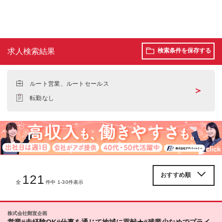
求人検索結果
検索条件を保存する
ルート営業、ルートセールス
＞
転勤なし
121
全
件中 1-30件表示
株式会社郵宣企画
営業#未経験OK#仕事を通じて地域に貢献★#残業少なめでプライ