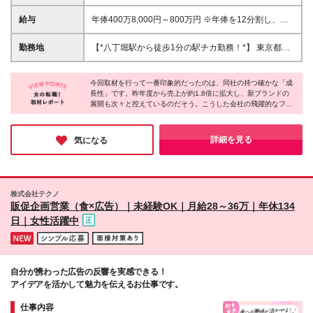
的なPCスキル（Excel, PPT等） ・大卒以上 【このよ
うな方は大歓迎です＊*】 ・コスメやホビー、トレン
給与
年俸400万8,000円～800万円 ※年俸を12分割し、毎
ドのアイテムを見るのが好きな方 ・効率よく、スピ
月支給します。 ＜月額支給例＞ 月給33万4,000円～
ード感を持って仕事を進めるのが得意な方 ・個人プ
66万6,000円 ＜月給内訳＞ 基本給：27万500円～ 固
勤務地
【*八丁堀駅から徒歩1分の駅チカ勤務！*】 東京都中
レーより、チームで目標に向かって進む環境が好きな
定残業代（30時間分）：6万3,500円～ ※超過分は別
央区八丁堀二丁目24番3号 PMO八丁堀27階 ※(変更の
方 「数字を追うだけの営業から、自信を持てる商品
途全額支給します。 ※給与額は、経験・スキルなどを
範囲)上記を除く当社関連勤務地
を提案したい」 「自分の”好き”や直感を活かした働き
考慮のうえ決定します。 ※試用期間3ヶ月あり（期間
今回取材を行って一番印象的だったのは、同社の持つ確かな「成
方がしたい」 「論理的に考え、効率よくスマートに
長性」です。昨年度から売上が約1.8倍に拡大し、新ブランドの
中の給与・待遇に変更はありません） 昇給：年1回
展開も次々と控えているのだそう。こうした会社の飛躍的なフェ
働きたい」 そんな方を歓迎します。
（評価に応じて昇給・降給を決定）
ーズだからこそ、年齢に関係なくアイデアを形にするチャンスが
豊富にあるとのこと。成長企業ならではの質の高い経験を重ねる
ことで、ご自身の市場価値も自然と高まっていくはず。新たなキ
詳細を見る
気になる
ャリアをここで描いてみませんか？
株式会社テクノ
販促企画営業（食×広告）｜未経験OK｜月給28～36万｜年休134
日｜女性活躍中
自分が携わった広告の反響を実感できる！
アイデアを活かして魅力を伝えるお仕事です。
仕事内容