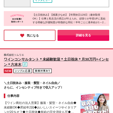
インタビュー
いたします。 ※月給の金額は、スキルや経験を考慮の
ス】 東京都中央区銀座7-17-2 アーク銀座ビルディ
上、決定します。 ※試用期間6ヶ月あり（試用期間中
ング6F ※(変更の範囲)初回配属の東京オフィスを除
の雇用形態は契約社員です。試用期間終了後、正社員
き、千葉本社
となります。その他給与や待遇に差異はありませ
【土日祝休み】【残業少なめ】【年間休日129日（連休取得
OK）】仕事と私生活の両立が叶えられ、頑張りが年収UPに直結
ん。） ※上記給与は固定時間外労働手当40時間分
する明確な評価制度が特徴的な同社！半年ごとに基本給が1～2万
（月71,500円）を含みます。万が一残業時間が40時
円アップするため、収入が2倍近くになった社員もいるのだと
間を超過した場合は、別途残業代を支給します。 ※実
か。そんな同社は、チームで成果を喜び合う温かい雰囲気があ
際の残業時間は月平均20時間程度。その場合も固定残
り、先輩のサポートや寄り添った指導も充実♪ここでなら、一人
詳細を見る
気になる
業代は全額支給します。
ひとりが安心して希望のキャリアを歩めそうだと感じました！
株式会社ソムリエ
ワインコンサルタント＊未経験歓迎＊⼟⽇祝休＊⽉30万円+インセ
ン＊六本⽊
＼⼟⽇祝休み・服装・髪型・ネイル⾃由／
さらに、インセンティブ付きで収⼊アップ！
仕事内容
【ワイン商社の法人営業】服装・髪型・ネイル自由◆
未経験OK◆昇給年2回◆おいしいスイーツやイタリア
ンが20％オフ◆土日祝休◆有給の完全消化も可◆産