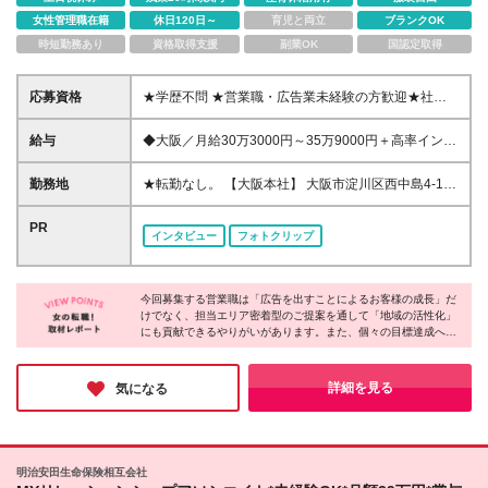
女性管理職在籍
休日120日～
育児と両立
ブランクOK
時短勤務あり
資格取得支援
副業OK
国認定取得
応募資格
★学歴不問 ★営業職・広告業未経験の方歓迎★社会
人未経験・第二新卒の方も歓迎 ★特別な経験やスキ
ル、社会人経験も問いません。 ◎当社のビジネスモ
給与
◆大阪／月給30万3000円～35万9000円＋高率インセ
デルに興味を覚えた方 ◎地域に貢献する仕事をした
ンティブ＋賞与年2回＋諸手当 ◆東京／月給31万
い方 ◎チャレンジ精神がある人 ◎稼ぎたい人 など
3000円～36万9000円＋高率インセンティブ＋賞与年
勤務地
★転勤なし。 【大阪本社】 大阪市淀川区西中島4-1-
は、ぜひご応募ください！ 【営業経験者の方へ】 ◆
2回＋諸手当 ※給与は年齢・経験を考慮して決定しま
1 日清食品大阪本社ビル10F （アクセス） 大阪メト
値引き競争で疲れた方へ／ →当社はニッチなビジネ
す。 ※上記給与には22時間分（4万9500円～5万9300
ロ御堂筋線「西中島南方駅」より徒歩2分 阪急京都線
PR
スモデルを展開しており、競合がほぼいない環境で営
インタビュー
フォトクリップ
円）の固定残業代を含みます。 固定残業代は時間外
「南方駅」より徒歩2分 【東京支社】 東京都千代田区
業できます。そのため競合の動きにわずらわされず、
労働の有無に関わらず支給し、超過分は別途全額支
東神田2-1-11 第一坂本ビル8F （アクセス） ◆都営地
営業提案に集中できます。 ◆地域に貢献する営業を
給。 【年収例】 ◆550万円／28歳・入社4年目（月給
下鉄新宿線「岩本町駅」A4出口より徒歩3分 ◆JR各
したい方へ／ →当社の事業はまさに地域密着、地域
33万円＋インセンティブ＋賞与年2回＋諸手当）
今回募集する営業職は「広告を出すことによるお客様の成長」だ
線「秋葉原駅」昭和通り口より徒歩8分
貢献そのもののビジネスモデルです！
けでなく、担当エリア密着型のご提案を通して「地域の活性化」
◆720万円／35歳・入社8年目（月給41万円＋インセ
にも貢献できるやりがいがあります。また、個々の目標達成へ向
ンティブ＋賞与年2回＋諸手当） 【試用期間中】 ◆大
けて周囲がしっかりサポートする環境が整っており、未経験スタ
阪／月給26万3000円～31万9000円＋インセンティブ
ートの先輩社員も多数活躍中とのこと。お客様のビジネスや地域
＋賞与年2回＋諸手当 ◆東京／月給27万3000円～32
の発展を支えながら、自身も成長できる「ちょっとレアなお仕
詳細を見る
気になる
万9000円＋インセンティブ＋賞与年2回＋諸手当 ※上
事」にチャレンジしたい方にはオススメです♪
記給与には22時間分（4万4300円～5万4100円）の固
定残業代を含みます。 固定残業代は時間外労働の有
無に関わらず支給し、超過分は別途全額支給。 【高
明治安田生命保険相互会社
率のインセンティブあり】 ◆インセンティブは高率