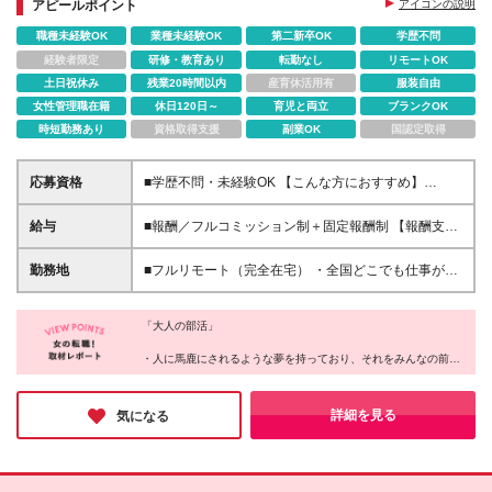
近に感じながら働けます。
アピールポイント
アイコンの説明
職種未経験OK
業種未経験OK
第二新卒OK
学歴不問
経験者限定
研修・教育あり
転勤なし
リモートOK
土日祝休み
残業20時間以内
産育休活用有
服装自由
女性管理職在籍
休日120日～
育児と両立
ブランクOK
時短勤務あり
資格取得支援
副業OK
国認定取得
応募資格
■学歴不問・未経験OK 【こんな方におすすめ】
⭕「自信はないけど、頑張ってみたい」と思える人
⭕「もう一度、努力してみよう」と挑戦できる人 ⭕
給与
■報酬／フルコミッション制＋固定報酬制 【報酬支払
仲間と支え合いながら、前向きに成長したい人 【向
い実績(2024年度)】平均5,522,124円 （Join1年以上2
いていない方】 ❌ラクに稼ぎたい人 ❌最低限の収入が
年未満メンバー） この数字は、ウルサポの環境を活
勤務地
■フルリモート（完全在宅） ・全国どこでも仕事がで
あればOKな人 ❌自分の成長に興味がない人 ❌人と協
かし、成長し続けた人たちのもの。 ✅研修に参加し、
きます（地方でも活躍できます） ・あなたが「ここ
力せず、すぐに諦める人 「楽して稼げる仕事」では
学びを実践に活かした人 ✅チームでの交流を大切に
で働きたい！」と思った場所が職場です（0秒出社）
ありません。 でも、だからこそ成長の実感がある
し、挑戦を続けた人 すべての人がこの結果を得られ
「大人の部活」
・平日にワーケーション先でオンライン商談や、移動
―― それってワクワクしませんか？ 「できるか不
るわけではありません。 「ただ待つ」だけではな
中にチャットでコミュニケーションもOK
・人に馬鹿にされるような夢を持っており、それをみんなの前で
安」より「どこまで成長できるか」を楽しめる環境で
く、「行動する」ことが、成果への第一歩です。 ※固
――――――――――――――――― ◎メタバース
発言できる
す。 本気で挑戦するあなたを、全力でサポートしま
定報酬について ジョイン3ヵ月目以降、組織運営に関
オフィス「oVice」の活用 完全在宅でありながら孤独
・慣れ合いではなく切磋琢磨できる、本気で向き合ってくれる仲
す！
する固定報酬の仕事にエントリー可能。全メンバーの
感ゼロ。 ・研修や案件相談、仕事のMTG ・「ねぇね
間がいる
詳細を見る
気になる
約20％程度が固定報酬を得ており、時給1,500円～
・賞賛承認文化があり、あなたの存在を認めてくれる環境がある
ぇ今ちょっといい？」のライトなコミュニケーション
・トレーナーが正しい努力を示し、適切なフィードバックを行っ
10,000円相当の仕事があります（一定のスキルを必要
・「ちょっと話聞いてよぉ～」の雑談 も全てオンラ
てくれる
とし、条件があります）
インで実現させています！ ※本社：東京都品川区西品
・1年後、驚くほど成長した大好きな自分に出会える
川1-1-1 住友不動産大崎ガーデンタワー9階 ※(変更
・上記をすべて、オンラインで実現する