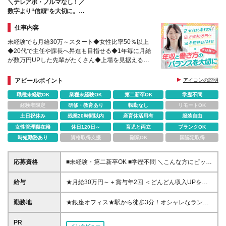
＼テレアポ・ノルマなし！／
数字より“信頼”を大切に。
無理のないスタイルでご案内しませんか？
仕事内容
未経験でも月給30万～スタート◆女性比率50％以上
◆20代で主任や課長へ昇進も目指せる◆1年毎に月給
が数万円UPした先輩がたくさん◆上場を見据える急
成長企業◆テレアポ・ノルマなし
アピールポイント
アイコンの説明
職種未経験OK
業種未経験OK
第二新卒OK
学歴不問
経験者限定
研修・教育あり
転勤なし
リモートOK
土日祝休み
残業20時間以内
産育休活用有
服装自由
女性管理職在籍
休日120日～
育児と両立
ブランクOK
時短勤務あり
資格取得支援
副業OK
国認定取得
応募資格
■未経験・第二新卒OK ■学歴不問 ＼こんな方にピッタ
リです！／ ◎人と話すことが好きな方 ◎チームワー
クを大切にして働きたい方 ◎周りから「ポジティブ
給与
★月給30万円～＋賞与年2回 ＜どんどん収入UPを目
だね！」と言われる方
指せます＞ 現在活躍している営業担当社員は、 全員
が入社1年で月給32万円～35万円に昇給◎ 実際の残業
勤務地
★銀座オフィス★駅から徒歩3分！オシャレなランチ
時間は1日1時間以下です！ 残業が固定残業時間に満
スポットがいっぱい！ ★多くの路線が利用でき、通
たない場合でも、 月給分に含まれる金額は全額支給
勤や取引先企業様の訪問に便利です♪ 【東京オフィ
PR