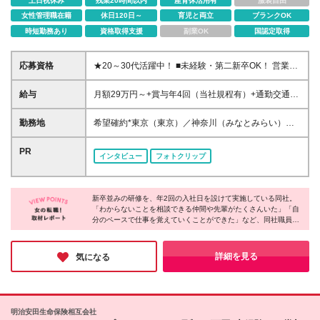
土日祝休み
残業20時間以内
産育休活用有
服装自由
女性管理職在籍
休日120日～
育児と両立
ブランクOK
時短勤務あり
資格取得支援
副業OK
国認定取得
応募資格
★20～30代活躍中！ ■未経験・第二新卒OK！ 営業
職・保険・金融業界の経験がない方も大歓迎です！ ■
大学・大学院または短期大学を卒業した方で2026年
給与
月額29万円～+賞与年4回（当社規程有）+通勤交通費
10月入社が可能な方 ※原則、社会人経験をお持ちの
補助（当社所定の条件有） ※業務遂行に伴う交通費な
方 ★ひとつでも当てはまる方は大歓迎★ □長期的に正
どの活動経費は原則会社が支給(当社規程有) ※入社後
勤務地
希望確約*東京（東京）／神奈川（みなとみらい）／
職員で働ける会社を探している □未経験から専門知識
所定の期間経過後、上記に加え成績に応じた支給有 ※
愛知（栄・豊田市）／大阪（肥後橋）／福岡（天神）
を身に付けたい □営業にチャレンジしてみたい □研修
勤務加算（31,200円・約15時間分）を含む ※勤務加
※ご希望の勤務地を確約します ※面接は希望勤務地も
PR
制度が整っている会社で成長したい □仕事とプライベ
インタビュー
フォトクリップ
算は時間外勤務手当として支給 時間外労働の有無に
しくはその周辺で行ないます ※(変更の範囲)上記を除
ートを両立したい □誰かに感謝される仕事がしたい
かかわらず、約15時間分の時間外手当として31,200
く当社関連勤務地
円を支給 実際の時間外勤務手当が上記金額を超過す
る場合は、別途時間外勤務手当を支給 ＼*･ MYリレー
新卒並みの研修を、年2回の入社日を設けて実施している同社。
「わからないことを相談できる仲間や先輩がたくさんいた」「自
ションシップアソシエイトの給与体系について･*／ 完
分のペースで仕事を覚えていくことができた」など、同社職員の
全歩合制ではなく、安定的な支給部分があるので、
方々の声を聞くと、安心して成長している様子が伺えました。
営業成績が不安定な期間も安定的に給与を確保できま
す。 一方で、営業成績が還元される賞与もあるの
キャリアパスも豊富なうえに、育児や介護と両立する方も多く、
詳細を見る
気になる
で、収入面で不安を抱えずに安定して稼げる環境です
周囲の理解があるのでオフも大切にしながら長く働ける環境だと
実感しました。
♪ ＼*･ FPの資格取得で手当を支給 ･*／ ・FP2級：
15,000円支給※当社内定日から入社後1年以内に当該
資格をはじめて取得した者が対象 ・FP1級：100,000
明治安田生命保険相互会社
円支給※当社登録後に当該資格をはじめて取得した者