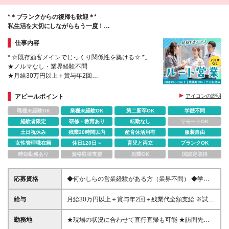
*＊ブランクからの復帰も歓迎＊*
私生活を大切にしながらもう一度！
ノルマなしでお客様に寄り添えます♪
仕事内容
*.☆既存顧客メインでじっくり関係性を築ける☆.*。
★ノルマなし・業界経験不問
★月給30万円以上＋賞与年2回
★残業月10hと少なめ・チームで支えあえる雰囲気
★アクセス良好な本社勤務で転勤なし
アピールポイント
アイコンの説明
職種未経験OK
業種未経験OK
第二新卒OK
学歴不問
経験者限定
研修・教育あり
転勤なし
リモートOK
土日祝休み
残業20時間以内
産育休活用有
服装自由
女性管理職在籍
休日120日～
育児と両立
ブランクOK
時短勤務あり
資格取得支援
副業OK
国認定取得
応募資格
◆何かしらの営業経験がある方（業界不問） ◆学歴
不問 ＜こんな方にオススメ＞ ・営業の経験を活かし
たい方 ・法人営業にチャレンジしたい方 ・ガツガツ
給与
月給30万円以上＋賞与年2回＋残業代全額支給 ※試
と数字を追うのではなく、寄り添う営業がしたい方
用・研修期間（2カ月）、期間中の条件は変わりませ
ん ◇交通費別途支給 ◇時間外手当支給 ◇昇給 ※60歳
勤務地
★現場の状況に合わせて直行直帰も可能 ★訪問先は
以上の場合変更あり ┗定年後、再雇用は契約社員。
クライアントのオフィスや、各建設現場 ■東京本社 東