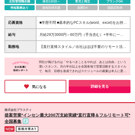
女性管理職在籍
休日120日～
育児と両立
ブランクOK
時短勤務あり
資格取得支援
副業OK
国認定取得
応募資格
■学歴不問 ■基本的なPCスキル(word、excel)をお持ち
の方 ■普通自動車運転免許（AT可）※直近3年ペーパ
ードライバー不可 ■長距離の運転ができる方 ■宿泊を
給与
月給29万3000円～60万円（手当含む）+半年に一回
伴う出張が可能な方 ※ご本人はもとより、ご家族・パ
インセンティブ支給 ※固定残業代53,000円～90,000
ートナーの了承と協力を得られることを予め確認のう
円（みなし残業40時間分）を含みます。超過分は別途
勤務地
【直行直帰スタイル／出社はほぼ不要のリモート活用
え、ご応募ください ＼こんな方にぴったり！／ ★目
支給いたします ※経験・スキルを考慮して決定します
中】 ご自宅を拠点に、全国の販売代理店を社用車で
標に向かってスケジュールを組み立て前向きに取り組
★インセンティブについて★ 毎月の目標に対して達
訪問し営業活動を行っていただきます。 ※本社（大阪
める方 ★こつこつ真面目に取り組むことができる方
成した分、 半年に一回のインセンティブでしっかり
同社が掲げるのは「やるべきことをやれば、あとは自由」という
府茨木市庄1丁目17-20）への出社は、数ヶ月に1回の
★オンオフのメリハリをつけて働ける方 ★愛嬌を活
潔いスタンス。月の半分以上を全国各地で営業活動するスタイル
還元！ 最低でも50万円～で、最大200万円支給した実
会議等のみです。 (変更の範囲)上記を除く当社関連勤
で、毎月、目標を達成できればスケジュールの裁量は本人に委ね
かしたお客様との関係構築が得意な方 ★旅行やドラ
績もあります！ ★手当詳細★ ・基本給16万円～26万
務地
られます。やるべきことをやれば、誰にも縛られない真の自由。
イブが好きな方
円 ・営業手当3万円～6万円 ・業績手当5万円(業績に
責任を果たし、自らの手で理想の働き方を勝ち取りたいという方
より変動) 【試用期間3ヶ月あり】※給与以外の待遇の
には、これ以上ないほど刺激的な環境です。旅をするように働
詳細を見る
気になる
差異はありません 1ヶ月目：月給23万4000円（みな
き、裁量をもって仕事に取り組みたい方におススメです◎
し残業代10時間分/15,630円を含みます。超過分は別
途支給いたします） 2ヶ月目：月給25万3000円（み
なし残業代20時間分/31,260円を含みます。超過分は
株式会社プラスティ
別途支給いたします） 3ヶ月目：月給27万3000円
提案営業*インセン最大200万支給実績*直行直帰＆フルリモート可*
（みなし残業代30時間分/46,890円を含みます。超過
全国募集
分は別途支給いたします） 【別途手当】 ■出張手当
(2,500円/日 ※月15日の出張で3万7,500円、20日で5
万円を支給！) ■社内キャンペーン(不定期/営業報奨金