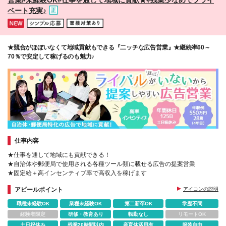
ベート充実♪
★競合がほぼいなくて地域貢献もできる『二ッチな広告営業』★継続率60～
70％で安定して稼げるのも魅力♪
仕事内容
★仕事を通して地域にも貢献できる！
★自治体や郵便局で使用される各種ツール類に載せる広告の提案営業
★固定給＋高インセンティブ率で高収入を稼げます
アピールポイント
アイコンの説明
職種未経験OK
業種未経験OK
第二新卒OK
学歴不問
経験者限定
研修・教育あり
転勤なし
リモートOK
土日祝休み
残業20時間以内
産育休活用有
服装自由