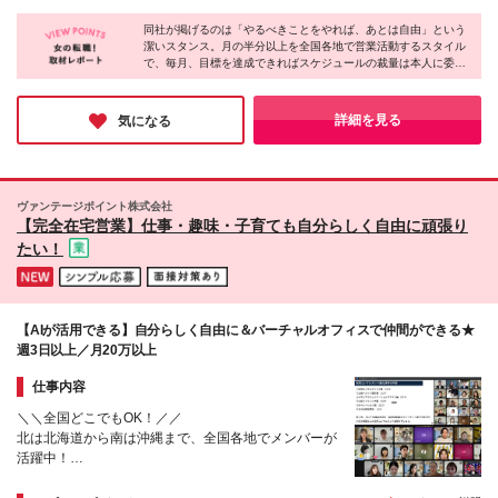
オフのメリハリをつけて働ける方 ★愛嬌を活かした
★インセンティブについて★ 毎月の目標に対して達
訪問し営業活動を行っていただきます。 ※本社（大阪
お客様との関係構築が得意な方 ★旅行やドライブが
成した分、 半年に一回のインセンティブでしっかり
同社が掲げるのは「やるべきことをやれば、あとは自由」という
府茨木市庄1丁目17-20）への出社は、数ヶ月に1回の
好きな方
潔いスタンス。月の半分以上を全国各地で営業活動するスタイル
還元！ 最低でも50万円～で、最大200万円支給した実
会議等のみです。 (変更の範囲)上記を除く当社関連勤
で、毎月、目標を達成できればスケジュールの裁量は本人に委ね
績もあります！ ★手当詳細★ ・基本給16万円～26万
務地
られます。やるべきことをやれば、誰にも縛られない真の自由。
円 ・営業手当3万円～6万円 ・業績手当5万円(業績に
責任を果たし、自らの手で理想の働き方を勝ち取りたいという方
より変動) 【試用期間3ヶ月あり】※給与以外の待遇の
には、これ以上ないほど刺激的な環境です。旅をするように働
詳細を見る
気になる
差異はありません 1ヶ月目：月給23万4000円（みな
き、裁量をもって仕事に取り組みたい方におススメです◎
し残業代10時間分/15,630円を含みます。超過分は別
途支給いたします） 2ヶ月目：月給25万3000円（み
なし残業代20時間分/31,260円を含みます。超過分は
ヴァンテージポイント株式会社
別途支給いたします） 3ヶ月目：月給27万3000円
【完全在宅営業】仕事・趣味・子育ても自分らしく自由に頑張り
（みなし残業代30時間分/46,890円を含みます。超過
たい！
分は別途支給いたします） 【別途手当】 ■出張手当
(2,500円/日 ※月15日の出張で3万7,500円、20日で5
万円を支給！) ■社内キャンペーン(不定期/営業報奨金
1万～30万円程度)
【AIが活用できる】自分らしく自由に＆バーチャルオフィスで仲間ができる★
週3日以上／月20万以上
仕事内容
＼＼全国どこでもOK！／／
北は北海道から南は沖縄まで、全国各地でメンバーが
活躍中！
フリーランス×完全在宅でも孤独感はゼロ！仲間を身