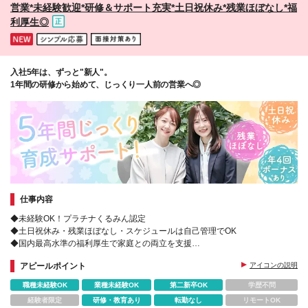
営業*未経験歓迎*研修＆サポート充実*土日祝休み*残業ほぼなし*福
利厚生◎
入社5年は、ずっと"新人"。
1年間の研修から始めて、じっくり一人前の営業へ◎
仕事内容
◆未経験OK！プラチナくるみん認定
◆土日祝休み・残業ほぼなし・スケジュールは自己管理でOK
◆国内最高水準の福利厚生で家庭との両立を支援
◆月給52.1万円可＋年4回の営業実績ボーナス
アピールポイント
アイコンの説明
職種未経験OK
業種未経験OK
第二新卒OK
学歴不問
経験者限定
研修・教育あり
転勤なし
リモートOK