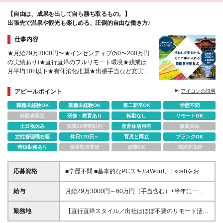
1万～30万円程度)
【自由は、成果を出して自ら勝ち取るもの。】
出張先で温泉や観光も楽しめる、圧倒的自由な働き方♪
仕事内容
★月給29万3000円〜★インセンティブ(50〜200万円
の実績あり)★直行直帰のフルリモート環境★残業は
月平均10h以下★有休消化推奨★出張手当など充実の
待遇あり
アピールポイント
アイコンの説明
職種未経験OK
業種未経験OK
第二新卒OK
学歴不問
経験者限定
研修・教育あり
転勤なし
リモートOK
土日祝休み
残業20時間以内
産育休活用有
服装自由
女性管理職在籍
休日120日～
育児と両立
ブランクOK
時短勤務あり
資格取得支援
副業OK
国認定取得
応募資格
■学歴不問 ■基本的なPCスキル(Word、Excel)をお持
ちの方 ■普通自動車運転免許（AT可）※ペーパードラ
イバー不可、3年以上の運転経験あり ■宿泊を伴う出
給与
月給29万3000円～60万円（手当含む）+半年に一回
張が可能な方 ＼こんな方にぴったり！／ ★目標に向
インセンティブ支給 ※固定残業代53,000円～90,000
かってスケジュールを組み立て前向きに取り組める方
円（みなし残業40時間分）を含みます。超過分は別途
勤務地
【直行直帰スタイル／出社はほぼ不要のリモート活用
★こつこつ真面目に取り組むことができる方 ★オン
支給いたします ※経験・スキルを考慮して決定します
中】 ご自宅を拠点に、全国の販売代理店を社用車で