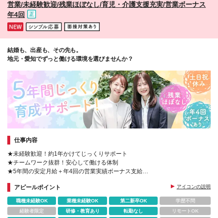
営業/未経験歓迎/残業ほぼなし/育児・介護支援充実/営業ボーナス
が対象 ＼*･ その他 ･*／ *雇用形態は正職員となりま
年4回
す *各種制度の適用については法令および当社規程に
定める条件有 *各種制度については2026年6月現在の
ものであり、将来変更になる場合があります *試用期
間はありません
結婚も、出産も、その先も。
地元・愛知でずっと働ける環境を選びませんか？
仕事内容
★未経験歓迎！約1年かけてじっくりサポート
★チームワーク抜群！安心して働ける体制
★5年間の安定月給＋年4回の営業実績ボーナス支給
★プラチナくるみん認定企業
アピールポイント
アイコンの説明
★20~40代活躍中
職種未経験OK
業種未経験OK
第二新卒OK
学歴不問
経験者限定
研修・教育あり
転勤なし
リモートOK