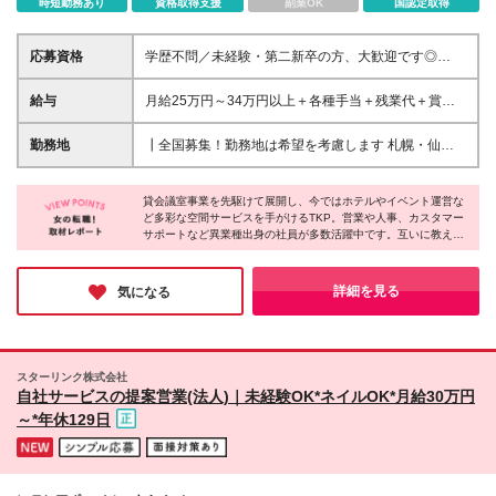
時短勤務あり
資格取得支援
副業OK
国認定取得
応募資格
学歴不問／未経験・第二新卒の方、大歓迎です◎
「営業ってなんだか難しそう…」と感じる方も、心配
いりません。 入社後は研修やOJTがあるので、知識ゼ
給与
月給25万円～34万円以上＋各種手当＋残業代＋賞与
ロからでもイチからスタートできます！ 【キャリア
年2回 初年度想定年収：348万円～ ※経験・能力を考
チェンジを応援】 外勤営業として活躍してきたが、
慮のうえ優遇します。 ※上記にはエリア給（10,000
勤務地
┃全国募集！勤務地は希望を考慮します 札幌・仙
営業経験を活かしながら内勤営業として働き方をシフ
円～15,000円）、見込み残業代（20～30時間分／
台・東京・横浜・金沢・名古屋・大阪・京都・広島・
トチェンジできるポジションです。 移動時間を削減
31,134円～）、深夜勤務代（15～20時間分／4,670円
福岡 募集 ※上記のほか、全国に拠点あり ※キャリア
し、その分顧客への提案や関係構築に集中できます。
～）を含みます。 ※超過分は別途支給いたします。
貸会議室事業を先駆けて展開し、今ではホテルやイベント運営な
アップやキャリアシフトに伴う転勤も一部あります
【先輩の転職理由をご紹介】 ○30歳／旅行代理店 6年
ど多彩な空間サービスを手がけるTKP。営業や人事、カスタマー
が、基本想定していません。 ▼ TKPガーデンシティ
サポートなど異業種出身の社員が多数活躍中です。互いに教え合
→スピード感ある環境で多くの顧客に価値提供をした
札幌駅前 ▼ TKPガーデンシティPREMIUM仙台西口
う風土があり、未経験でも安心のサポート体制。年間休日120日
い方 ○26歳／住宅メーカー 個人営業 1年 →安定した
▼ TKP市ヶ谷カンファレンスセンター ▼ TKPガーデ
以上・残業も少なめで、希望休や連続休暇も取りやすいそう。産
環境で、長期的なキャリアを築きたいため 【採用担
ンシティPREMIUM横浜西口 ▼ TKPガーデンシティ
育休の取得・復職率はともに100％。ライフステージが変わって
詳細を見る
気になる
当より】 私たちが大切にしているのは、スキルより
も、長く安心してキャリアを築ける環境です。
PREMIUM金沢駅西口 ▼ TKP名鉄名古屋駅カンファレ
も 「お客様に喜んでもらえたら嬉しい」という気持
ンスセンター ▼ TKPガーデンシティ大阪梅田 ▼ TKP
ちです。 その想いさえあれば、未経験からでも安心
ガーデンシティ京都タワーホテル ▼ TKPガーデンシ
して成長できます。 そして、がんばりはきちんと返
ティ広島駅前大橋 ▼ TKP 博多住吉通カンファレンス
ってくる環境。 20代後半で年収1,000万円を実現した
スターリンク株式会社
センター ▼ TKP小倉駅前カンファレンスセンター (変
自社サービスの提案営業(法人)｜未経験OK*ネイルOK*月給30万円
先輩や、同世代でマネージャーにステップアップした
更の範囲)上記を除く当社関連勤務地
メンバーも活躍しています。 「自分のペースで、で
～*年休129日
も着実にキャリアを広げたい」そんなあなたの一歩
を、私たちは応援します。