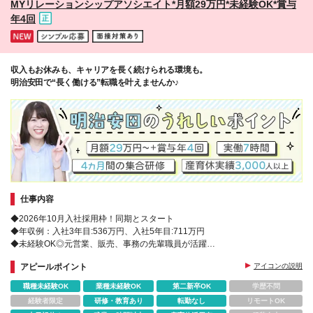
MYリレーションシップアソシエイト*月額29万円*未経験OK*賞与
が対象 ＼*･ その他 ･*／ *雇用形態は正職員となりま
年4回
す *各種制度の適用については法令および当社規程に
定める条件有 *各種制度については2026年3月現在の
ものであり、将来変更になる場合があります *試用期
間はありません
収入もお休みも、キャリアを長く続けられる環境も。
明治安田で“長く働ける”転職を叶えませんか♪
仕事内容
◆2026年10月入社採用枠！同期とスタート
◆年収例：入社3年目:536万円、入社5年目:711万円
◆未経験OK◎元営業、販売、事務の先輩職員が活躍
◆女性管理職も多数活躍！多彩なキャリアパス
アピールポイント
アイコンの説明
職種未経験OK
業種未経験OK
第二新卒OK
学歴不問
経験者限定
研修・教育あり
転勤なし
リモートOK