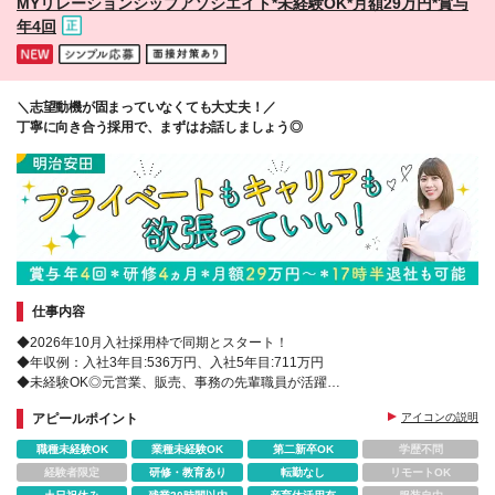
MYリレーションシップアソシエイト*未経験OK*月額29万円*賞与
で、月最大20万円位になることもあります。 ◆営業
年4回
のSさんからのメッセージ 「インセンティブは月最大
で20万円くらいになることもあるため、私は固定給は
全部貯金して、住居費以外の生活費はインセンティブ
だけで暮らしています」
＼志望動機が固まっていなくても大丈夫！／
丁寧に向き合う採用で、まずはお話しましょう◎
仕事内容
◆2026年10月入社採用枠で同期とスタート！
◆年収例：入社3年目:536万円、入社5年目:711万円
◆未経験OK◎元営業、販売、事務の先輩職員が活躍
◆4ヵ月間集合研修あり！研修選任担当がいるから安心♪
アピールポイント
アイコンの説明
職種未経験OK
業種未経験OK
第二新卒OK
学歴不問
経験者限定
研修・教育あり
転勤なし
リモートOK