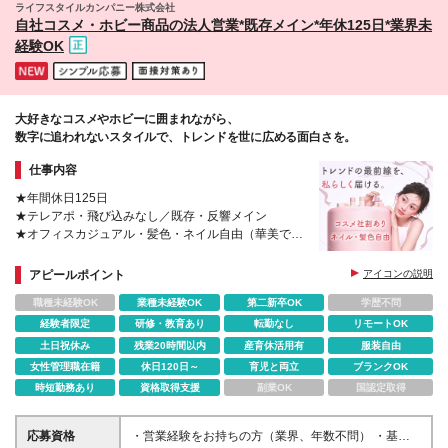
ライフスタイルカンパニー株式会社
の範囲)上記を除く当社関連勤務地
これが同社のカルチャーだ。
自社コスメ・ホビー商品の法人営業*既存メイン*年休125日*業界未
経験OK
大好きなコスメやホビーに囲まれながら、
数字に追われないスタイルで、トレンドを世に広める面白さを。
仕事内容
★年間休日125日
★テレアポ・飛び込みなし／既存・反響メイン
★オフィスカジュアル・髪色・ネイル自由（華美でな
ければOK）
★『全社員商品企画』でアイデアを発信できる！
アピールポイント
アイコンの説明
職種未経験OK
業種未経験OK
第二新卒OK
学歴不問
経験者限定
研修・教育あり
転勤なし
リモートOK
土日祝休み
残業20時間以内
産育休活用有
服装自由
女性管理職在籍
休日120日～
育児と両立
ブランクOK
時短勤務あり
資格取得支援
副業OK
国認定取得
応募資格
・営業経験をお持ちの方（業界、年数不問） ・基本