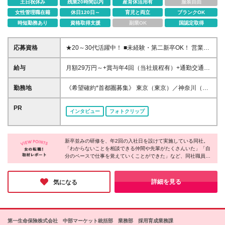
土日祝休み
残業20時間以内
産育休活用有
服装自由
女性管理職在籍
休日120日～
育児と両立
ブランクOK
時短勤務あり
資格取得支援
副業OK
国認定取得
応募資格
★20～30代活躍中！ ■未経験・第二新卒OK！ 営業
職・保険・金融業界の経験がない方も大歓迎です！ ■
大学・大学院または短期大学を卒業した方で2026年
給与
月額29万円～+賞与年4回（当社規程有）+通勤交通費
10月入社が可能な方 ※原則、社会人経験をお持ちの
補助（当社所定の条件有） ※業務遂行に伴う交通費な
方 ★ひとつでも当てはまる方は大歓迎★ □長期的に正
どの活動経費は原則会社が支給(当社規程有) ※入社後
勤務地
《希望確約*首都圏募集》 東京（東京）／神奈川（み
職員で働ける会社を探している □未経験から専門知識
所定の期間経過後、上記に加え成績に応じた支給有 ※
なとみらい）いずれかでの勤務 ※ご希望の勤務地を確
を身に付けたい □営業にチャレンジしてみたい □研修
勤務加算（31,200円・約15時間分）を含む ※勤務加
約します ※面接は希望勤務地もしくはその周辺で行な
PR
制度が整っている会社で成長したい □仕事とプライベ
インタビュー
フォトクリップ
算は時間外勤務手当として支給 時間外労働の有無に
います ※(変更の範囲)上記を除く当社関連勤務地
ートを両立したい □誰かに感謝される仕事がしたい
かかわらず、約15時間分の時間外手当として31,200
円を支給 実際の時間外勤務手当が上記金額を超過す
る場合は、別途時間外勤務手当を支給 ＼*･ MYリレー
新卒並みの研修を、年2回の入社日を設けて実施している同社。
「わからないことを相談できる仲間や先輩がたくさんいた」「自
ションシップアソシエイトの給与体系について･*／ 完
分のペースで仕事を覚えていくことができた」など、同社職員の
全歩合制ではなく、安定的な支給部分があるので、
方々の声を聞くと、安心して成長している様子が伺えました。
営業成績が不安定な期間も安定的に給与を確保できま
す。 一方で、営業成績が還元される賞与もあるの
キャリアパスも豊富なうえに、育児や介護と両立する方も多く、
詳細を見る
気になる
で、収入面で不安を抱えずに安定して稼げる環境です
周囲の理解があるのでオフも大切にしながら長く働ける環境だと
実感しました。
♪ ＼*･ FPの資格取得で手当を支給 ･*／ ・FP2級：
15,000円支給※当社内定日から入社後1年以内に当該
資格をはじめて取得した者が対象 ・FP1級：100,000
第一生命保険株式会社 中部マーケット統括部 業務部 採用育成業務課
円支給※当社登録後に当該資格をはじめて取得した者