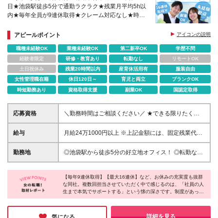
日★池袋駅徒歩5分で通勤ラクラク★残業月平均5h以
内★毎年全員が9連休取得★クレーム対応なし★時短
勤務もOK★副業可能
アピールポイント
アイコンの説明
職種未経験OK
業種未経験OK
第二新卒OK
学歴不問
経験者限定
研修・教育あり
転勤なし
リモートOK
土日祝休み
残業20時間以内
産育休活用有
服装自由
女性管理職在籍
休日120日～
育児と両立
ブランクOK
時短勤務あり
資格取得支援
副業OK
国認定取得
応募資格
＼勤務時間はご相談ください／ ★できる限りたくさ
んの方にお会いします！ □未経験歓迎・ブランク・社
会人デビューOK □学歴不問 □基本的なタイピングがで
給与
月給24万1000円以上 ※上記金額には、固定残業代（1
きる方 ※契約の更新：有（契約期間：半年ごとに更
万6500円～／10時間分）を含む。超過分は別途支給
新） ※更新上限：無
します。 ※試用（研修）期間3ヶ月（期間中の給与・
勤務地
◎池袋駅から徒歩5分の好立地オフィス！ ◎転勤なし
福利厚生に変わりはありません） ※これまでの経験や
【本社】東京都豊島区南池袋2-29-9 損保ジャパン南
スキル、年齢などを考慮して当社規定により決定しま
池袋ビル8F （変更の範囲）上記を除く当社関連勤務
す 上記金額は、週5日/8時間勤務の場合の月給額で
【毎年9連休取得】【最大16連休】など、お休みの充実度も抜群
地
な同社。複数回担当させていただく中で感じるのは、「社員の人
す。 勤務日数、勤務時間により月給額が決定いたし
生まで本気でサポートする」という懐の深さです。制度があって
ますので、 【時短勤務】をご希望の方は、面接時に
も使えない企業が多い中、同社は多くのコミュニケーターとの連
お知らせください。
携により、誰もが気兼ねなく長期休暇を取れる仕組みを確立して
います。仕事だけでなく、自分の夢や生活も楽しみたい。そんな
詳細を見る
気になる