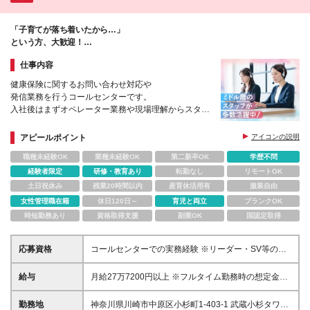
「子育てが落ち着いたから…」
という方、大歓迎！
コールセンターに戻ってきませんか？！
仕事内容
健康保険に関するお問い合わせ対応や
発信業務を行うコールセンターです。
入社後はまずオペレーター業務や現場理解からスター
ト！
徐々にスタッフのフォローや教育など、
アピールポイント
アイコンの説明
管理業務にも携わっていただきます。
職種未経験OK
業種未経験OK
第二新卒OK
学歴不問
経験者限定
研修・教育あり
転勤なし
リモートOK
土日祝休み
残業20時間以内
産育休活用有
服装自由
女性管理職在籍
休日120日～
育児と両立
ブランクOK
時短勤務あり
資格取得支援
副業OK
国認定取得
応募資格
コールセンターでの実務経験 ※リーダー・SV等の管
理業務経験をお持ちの方は歓迎します。
給与
月給27万7200円以上 ※フルタイム勤務時の想定金額
※スタート時の給与については、面接時にご案内いた
します。
勤務地
神奈川県川崎市中原区小杉町1-403-1 武蔵小杉タワー