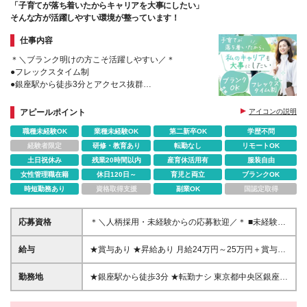
「子育てが落ち着いたからキャリアを大事にしたい」
そんな方が活躍しやすい環境が整っています！
仕事内容
＊＼ブランク明けの方こそ活躍しやすい／＊
●フレックスタイム制
●銀座駅から徒歩3分とアクセス抜群
●時短勤務・産育休取得実績あり
●オフィスカジュアルOK
アピールポイント
アイコンの説明
職種未経験OK
業種未経験OK
第二新卒OK
学歴不問
経験者限定
研修・教育あり
転勤なし
リモートOK
土日祝休み
残業20時間以内
産育休活用有
服装自由
女性管理職在籍
休日120日～
育児と両立
ブランクOK
時短勤務あり
資格取得支援
副業OK
国認定取得
応募資格
＊＼人柄採用・未経験からの応募歓迎／＊ ■未経験
OK ■学歴不問 ■30代40代活躍中 入社後は実際の現場
を知れる研修など、 教育サポート体制が整っている
給与
★賞与あり ★昇給あり 月給24万円～25万円＋賞与＋
のが魅力！ 未経験の方でも安心してステップアップ
交通費全額支給 ※経験・能力・年齢を考慮の上で、決
できます◎ ※入社直後から時短勤務で働けるポジショ
定します。 ※上記の金額には月30時間分のみなし残
勤務地
★銀座駅から徒歩3分 ★転勤ナシ 東京都中央区銀座6-
ンもご用意！ 詳しくは面接時にご相談ください。
業手当4万4,900円分以上が含まれています。万が一、
2-3 Daiwa銀座アネックス8階 (変更の範囲)上記を除く
超過した場合は別途全額支給いたします。 ※試用期間
当社関連勤務地