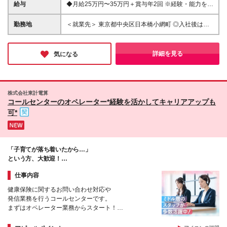
てはまれば大歓迎！／ □年齢・ブランクを気にせず正
給与
◆月給25万円〜35万円＋賞与年2回 ※経験・能力を考
社員として復帰したい □チームを温かく見守る仕事に
慮の上、決定いたします。 ※残業代は別途全額支給い
挑戦したい □残業なしで、体力的に無理なく定年まで
たします。 ※試用期間3ヶ月（期間中の条件に差異な
勤務地
＜就業先＞ 東京都中央区日本橋小網町 ◎入社後は当
長く働きたい
し） コールセンターでの勤務経験をお持ちの方、マ
社が業務を請け負っている就業先での勤務となりま
ネジメント経験をお持ちの方、 その他「シフト管
す。 ＜本社＞ 東京都豊島区南大塚2丁目22番5号
理」「新人教育」などの経験をお持ちの方は より高
※(変更の範囲)上記を除く当社関連勤務地
詳細を見る
気になる
い金額からのスタートも可能です！
株式会社東計電算
コールセンターのオペレーター*経験を活かしてキャリアアップも
可*
「子育てが落ち着いたから…」
という方、大歓迎！
コールセンターに戻ってきませんか？！
仕事内容
健康保険に関するお問い合わせ対応や
発信業務を行うコールセンターです。
まずはオペレーター業務からスタート！
業務習熟後は、リーダーとして
オペレーターをまとめる業務や管理業務をお任せしま