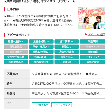
人間関係抜群！温かい仲間とオフィスワークデビュー★
仕事内容
★10名以上の大型採用★積極的に面接でお話を伺い
ます！★有給取得率ほぼ100%★使い道何でも自由な
休暇制度あり★時短勤務実績あり★えるぼし（三つ
星）獲得
アピールポイント
アイコンの説明
職種未経験OK
業種未経験OK
第二新卒OK
学歴不問
経験者限定
研修・教育あり
転勤なし
リモートOK
土日祝休み
残業20時間以内
産育休活用有
服装自由
女性管理職在籍
休日120日～
育児と両立
ブランクOK
時短勤務あり
資格取得支援
副業OK
国認定取得
応募資格
＼未経験歓迎★10名以上の大型採用！／ ◆社会人デ
ビュー・第二新卒の方も歓迎 ◆人柄重視！職歴や転
職回数は不問 ◆学歴不問 ◇◆Aさん《12：00～21：
給与
月給22万1,000円以上＋交通費 ※上記には業務手当と
00》 朝のうちに家事を済ませたいので、出勤は12時
して固定残業代（1万3,600円/月8.4時間分）を含みま
から！ 混雑した電車を避けて、快適に通勤できます♪
す。 ※超過することはありませんが、超過した場合は
勤務地
埼玉県さいたま市浦和区常盤1-3-10 日本生命浦和ビ
◇◆Bさん《9：00～18：00》 子どもの習い事に合わ
別途全額支給します。 ※試用期間2～3ヵ月あり。期
ル3F (変更の範囲)上記を除く当社関連勤務地
せて18時に退勤。 夕食は毎晩、家族みんなで囲むの
間中の待遇に差異はありません。
PR
が我が家の習慣です♪ ◇◆Cさん《14:00～23:00》 久
インタビュー
フォトクリップ
しぶりの仕事復帰。 午後からゆったり、自分が働き