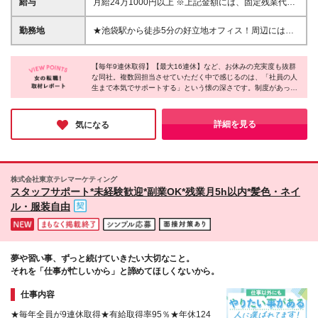
給与
月給24万1000円以上 ※上記金額には、固定残業代（1
きる方 ※契約の更新：有（契約期間：半年ごとに更
万6500円～／10時間分）を含む。超過分は別途支給
新） ※更新上限：無
します。 ※試用（研修）期間3ヶ月（期間中の給与・
勤務地
★池袋駅から徒歩5分の好立地オフィス！周辺にはカ
福利厚生に変わりはありません） ※これまでの経験や
フェやショップが充実♪ ★転勤なし 【本社】東京都豊
スキル、年齢などを考慮して当社規定により決定しま
島区南池袋2-29-9 損保ジャパン南池袋ビル8F （変更
す 上記金額は、週5日/8時間勤務の場合の月給額で
【毎年9連休取得】【最大16連休】など、お休みの充実度も抜群
の範囲）上記を除く当社関連勤務地
な同社。複数回担当させていただく中で感じるのは、「社員の人
す。 勤務日数、勤務時間により月給額が決定いたし
生まで本気でサポートする」という懐の深さです。制度があって
ますので、 【時短勤務】をご希望の方は、面接時に
も使えない企業が多い中、同社は多くのコミュニケーターとの連
お知らせください。
携により、誰もが気兼ねなく長期休暇を取れる仕組みを確立して
います。仕事だけでなく、自分の夢や生活も楽しみたい。そんな
詳細を見る
気になる
願いが叶う職場だと、胸を張っておすすめできます！
株式会社東京テレマーケティング
スタッフサポート*未経験歓迎*副業OK*残業月5h以内*髪色・ネイ
ル・服装自由
夢や習い事、ずっと続けていきたい大切なこと。
それを「仕事が忙しいから」と諦めてほしくないから。
仕事内容
★毎年全員が9連休取得★有給取得率95％★年休124