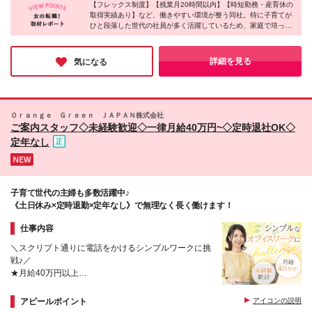
3ヵ月（その間の給与・待遇に差異はありません）
【フレックス制度】【残業月20時間以内】【時短勤務・産育休の
取得実績あり】など、働きやすい環境が整う同社。特に子育てが
ひと段落した世代の社員が多く活躍しているため、家庭で培った
「気配り」や「調整力」がそのまま仕事の武器になっている点が
印象的でした。
もう一度キャリアを歩み直したい方、自分の強みを活かしたい方
詳細を見る
気になる
にこそ、ご応募いただきたいポジションです！
Ｏｒａｎｇｅ Ｇｒｅｅｎ ＪＡＰＡＮ株式会社
ご案内スタッフ◇未経験歓迎◇一律月給40万円~◇定時退社OK◇
定年なし
子育て世代の主婦も多数活躍中♪
《土日休み×定時退勤×定年なし》で無理なく長く働けます！
仕事内容
＼スクリプト通りに電話をかけるシンプルワークに挑
戦♪／
★月給40万円以上
★経験・スキルは一切不問
★残業ほぼなし・土日祝休み
アピールポイント
アイコンの説明
★定年なし！30代～60代が多数活躍中