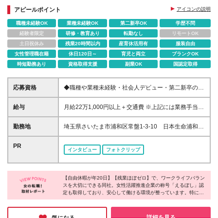
アピールポイント
アイコンの説明
職種未経験OK
業種未経験OK
第二新卒OK
学歴不問
経験者限定
研修・教育あり
転勤なし
リモートOK
土日祝休み
残業20時間以内
産育休活用有
服装自由
女性管理職在籍
休日120日～
育児と両立
ブランクOK
時短勤務あり
資格取得支援
副業OK
国認定取得
応募資格
◆職種や業種未経験・社会人デビュー・第二新卒の方
も歓迎 ◆人柄重視！職歴や転職回数は不問 ◆子育て
などでブランクのある方もご応募OK ◆学歴不問 ※契
給与
月給22万1,000円以上＋交通費 ※上記には業務手当と
約の更新：有（契約期間：半年ごとに更新） ※更新上
して固定残業代（1万3,600円/月8.4時間分）を含みま
限：無
す。 ※超過することはありませんが、超過した分は別
勤務地
埼玉県さいたま市浦和区常盤1-3-10 日本生命浦和ビ
途、全額支給します。 ※試用期間2～3ヵ月あり。期
ル3F (変更の範囲)上記を除く当社関連勤務地
間中の待遇に差異はありません。
PR
インタビュー
フォトクリップ
【自由休暇が年20日】【残業ほぼゼロ】で、ワークライフバラン
スを大切にできる同社。女性活躍推進企業の称号「えるぼし」認
定も取得しており、安心して働ける環境が整っています。特に印
象的なのは「残業が少ない社員ほど評価される」という評価指
標。定時退社を続けると賞与額にプラスアルファで反映される仕
組みで、仕事とプライベートを両立したい方にとって嬉しい制度
詳細を見る