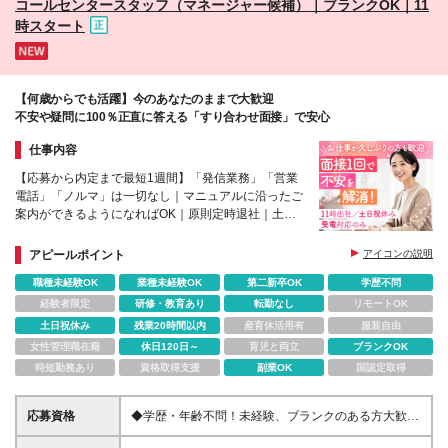
コールセンタースタッフ（マネージャー候補）｜ブランクOK｜11
時スタート
【何歳からでも活躍】今のあなたのままで大歓迎
不安や疑問に100％正直に答える「すり合わせ面接」で安心
仕事内容
【応募から内定まで最短1週間】「発信業務」「営業
電話」「ノルマ」は一切なし｜マニュアルに沿ったご
案内ができるようになればOK｜原則定時退社｜土日
祝休み｜副業OK｜完全週休二日制（土日祝休み）
アピールポイント
アイコンの説明
職種未経験OK
業種未経験OK
第二新卒OK
学歴不問
経験者限定
研修・教育あり
転勤なし
リモートOK
土日祝休み
残業20時間以内
産育休活用有
服装自由
女性管理職在籍
休日120日～
育児と両立
ブランクOK
時短勤務あり
資格取得支援
副業OK
国認定取得
応募資格
◆学歴・年齢不問！未経験、ブランクのある方大歓
迎！ ◆PCで簡単な文字入力ができる方 ＼1つでも当