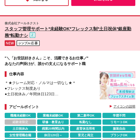
願いが叶う職場だと、胸を張っておすすめできます！
株式会社アールネクスト
スタッフ管理サポート*未経験OK*フレックス制*土日祝休*銀座勤
務*転勤ナシ
*＼「お世話好きさん」こそ、活躍できるお仕事／*
あなたの声掛けが、誰かの支えになるサポート職
仕事内容
＊★クレーム対応・ノルマは一切なし★＊
●フレックス制度あり
●土日祝休み／年間休日123日
●私服勤務＆ネイルOK
●子育て世代活躍中！
アピールポイント
アイコンの説明
職種未経験OK
業種未経験OK
第二新卒OK
学歴不問
経験者限定
研修・教育あり
転勤なし
リモートOK
土日祝休み
残業20時間以内
産育休活用有
服装自由
女性管理職在籍
休日120日～
育児と両立
ブランクOK