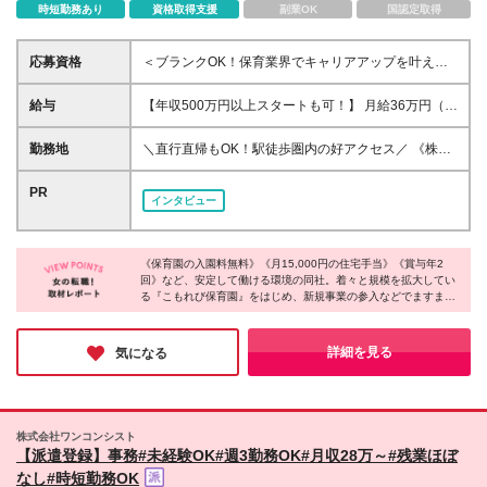
時短勤務あり
資格取得支援
副業OK
国認定取得
応募資格
＜ブランクOK！保育業界でキャリアアップを叶えた
い方は大歓迎＞ ☆スーパーバイザーの経験がない方
も歓迎します！ ＜必須＞ ◆保育士資格 ◆保育園、幼
給与
【年収500万円以上スタートも可！】 月給36万円（一
稚園、学童など（認可・認可外問わず）での実務経験
律手当含む）～＋賞与年2回） ★賞与年2回／昇給年1
（3年以上） ◆基本的なPCスキル（Excel・Word等）
回 ★昇格・給与見直しは年2回（4月・10月） ※月給
勤務地
＼直行直帰もOK！駅徒歩圏内の好アクセス／ 《株式
◆専門卒以上 ＜歓迎＞ ◇主任・園長・エリアマネー
には一律手当（役職手当等）109,000円を含みます ※
会社SHINKS-K 本社》 東京都渋谷区渋谷1-12-2 ク
ジャー・SVのご経験がある方 ◇チームマネジメント
管理職採用のため、残業代の支給はありません ※試用
ロスオフィス渋谷602 ※(変更の範囲)当社関連勤務地
PR
のご経験がある方 「保育の質」と「経営の数字」両
インタビュー
期間6ヶ月。期間中は固定時間制（実働8時間）、平均
※担当園への巡回あり（直行直帰可／規程あり） ┗各
方に関心のある方は大歓迎！ 私たちと、次のステッ
勤務日数は1ヶ月あたり20日となります ┗その他給
園の勤務地詳細は下記参照
プへと踏み出しませんか？
与・待遇に差異はありません
《保育園の入園料無料》《月15,000円の住宅手当》《賞与年2
回》など、安定して働ける環境の同社。着々と規模を拡大してい
る『こもれび保育園』をはじめ、新規事業の参入などでますます
盛り上がりを見せています。社員全体のモチベーションも高まっ
ており、社員同士の雰囲気の良さも成長に繋がっているのではな
いでしょうか！コミュニケーションを大切にしながら、あなたら
詳細を見る
気になる
しさを活かして成長したい方は要チェックです♪
株式会社ワンコンシスト
【派遣登録】事務#未経験OK#週3勤務OK#月収28万～#残業ほぼ
なし#時短勤務OK