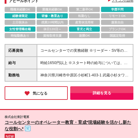
アピールポイント
アイコンの説明
す。
職種未経験OK
業種未経験OK
第二新卒OK
学歴不問
経験者限定
研修・教育あり
転勤なし
リモートOK
土日祝休み
残業20時間以内
産育休活用有
服装自由
女性管理職在籍
休日120日～
育児と両立
ブランクOK
時短勤務あり
資格取得支援
副業OK
国認定取得
応募資格
コールセンターでの実務経験 ※リーダー・SV等の管
理業務経験をお持ちの方は歓迎します。
給与
時給1650円以上 ※スタート時の給与については、面
接時にご案内いたします。
勤務地
神奈川県川崎市中原区小杉町1-403-1 武蔵小杉タワー
プレイス5階
詳細を見る
気になる
株式会社東計電算
コールセンターのオペレーター教育・育成*現場経験を活かし新た
な役割へ*