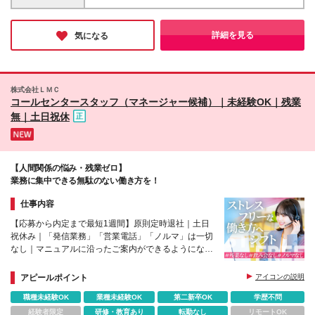
プレイス5階
詳細を見る
気になる
株式会社ＬＭＣ
コールセンタースタッフ（マネージャー候補）｜未経験OK｜残業
無｜土日祝休
【人間関係の悩み・残業ゼロ】
業務に集中できる無駄のない働き方を！
仕事内容
【応募から内定まで最短1週間】原則定時退社｜土日
祝休み｜「発信業務」「営業電話」「ノルマ」は一切
なし｜マニュアルに沿ったご案内ができるようになれ
ばOK｜副業OK｜完全週休二日制（土日祝休み）
アピールポイント
アイコンの説明
職種未経験OK
業種未経験OK
第二新卒OK
学歴不問
経験者限定
研修・教育あり
転勤なし
リモートOK