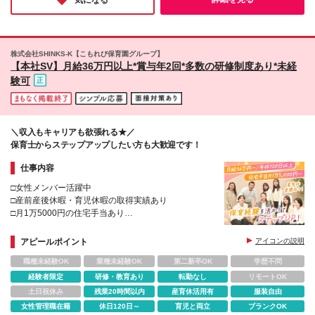
気になる
もあるのは魅力的なポイントだと思います♪
株式会社SHINKS-K【こもれび保育園グループ】
【本社SV】月給36万円以上*賞与年2回*多数の研修制度あり*未経
験可
＼収入もキャリアも欲張れる★／
保育士からステップアップしたい方も大歓迎です！
仕事内容
□女性メンバー活躍中
□産前産後休暇・育児休暇の取得実績あり
□月1万5000円の住宅手当あり
□タブレットを活用し事務作業を削減
アピールポイント
アイコンの説明
職種未経験OK
業種未経験OK
第二新卒OK
学歴不問
経験者限定
研修・教育あり
転勤なし
リモートOK
土日祝休み
残業20時間以内
産育休活用有
服装自由
女性管理職在籍
休日120日～
育児と両立
ブランクOK