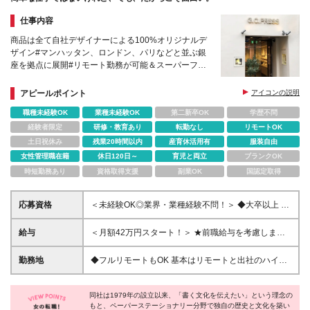
仕事内容
商品は全て自社デザイナーによる100%オリジナルデ
ザイン#マンハッタン、ロンドン、パリなどと並ぶ銀
座を拠点に展開#リモート勤務が可能＆スーパーフレ
ックスタイム制#問屋を介在せず、全て直接取引
アピールポイント
アイコンの説明
職種未経験OK
業種未経験OK
第二新卒OK
学歴不問
経験者限定
研修・教育あり
転勤なし
リモートOK
土日祝休み
残業20時間以内
産育休活用有
服装自由
女性管理職在籍
休日120日～
育児と両立
ブランクOK
時短勤務あり
資格取得支援
副業OK
国認定取得
応募資格
＜未経験OK◎業界・業種経験不問！＞ ◆大卒以上 ◆
社会人経験3年以上お持ちの方 【歓迎／優遇条件】
※EC運営の経験やillustrator、Photoshopのを扱える
給与
＜月額42万円スタート！＞ ★前職給与を考慮します
方 ※接客販売・営業経験のある方 ＜TOPIX：このよ
◆年俸500万円～ ※上記金額の1/12を月々支給いたし
うな方を求めています＞ 私たちは、文化を創り出す
ます。 ※2年目以降は勤続年数＋実績査定によって給
勤務地
◆フルリモートもOK 基本はリモートと出社のハイブ
クリエイティブな集団です。 事業拡大に伴い複数領
与を決定します。 ※試用期間6ヶ月あり。試用期間中
リッドを想定しています。 ※6ケ月の試用期間は不可
域を横断して活躍できるマルチワーカーを募集しま
の雇用形態、給与、待遇に変動はありません。 ※残業
＜本社＞ 東京都渋谷区代々木5-48-1 ＜銀座直営店＞
す。 自分で考え、動き、成果を出すことが好きな方
代は別途全額支給します（36協定による）
同社は1979年の設立以来、「書く文化を伝えたい」という理念の
東京都中央区銀座6-5-16 ※(変更の範囲)上記を除く当
であれば大歓迎。 生活に負担がかからないよう、ス
もと、ペーパーステーショナリー分野で独自の歴史と文化を築い
社関連勤務地 ＜TOPIX：なぜ、私たちは銀座に店を構