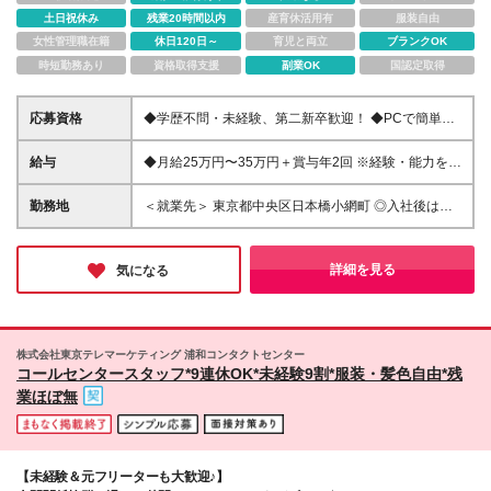
土日祝休み
残業20時間以内
産育休活用有
服装自由
女性管理職在籍
休日120日～
育児と両立
ブランクOK
時短勤務あり
資格取得支援
副業OK
国認定取得
応募資格
◆学歴不問・未経験、第二新卒歓迎！ ◆PCで簡単な
文字入力ができる方 ＼1つでも当てはまれば大歓迎！
／ □ 人間関係に悩まず自分のタスクに集中したい □ 残
給与
◆月給25万円〜35万円＋賞与年2回 ※経験・能力を考
業なしで安定して長く働きたい □ 未経験から正社員や
慮の上、決定いたします。 ※残業代は別途全額支給い
マネージャーに挑戦したい □ ノルマに追われる仕事は
たします。 ※試用期間3ヶ月（期間中の条件に差異な
勤務地
＜就業先＞ 東京都中央区日本橋小網町 ◎入社後は当
苦手
し） コールセンターでの勤務経験をお持ちの方、マ
社が業務を請け負っている就業先での勤務となりま
ネジメント経験をお持ちの方、 その他「シフト管
す。 ＜本社＞ 東京都豊島区南大塚2丁目22番5号
理」「新人教育」などの経験をお持ちの方は より高
※(変更の範囲)上記を除く当社関連勤務地
詳細を見る
気になる
い金額からのスタートも可能です！
株式会社東京テレマーケティング 浦和コンタクトセンター
コールセンタースタッフ*9連休OK*未経験9割*服装・髪色自由*残
業ほぼ無
【未経験＆元フリーターも大歓迎♪】