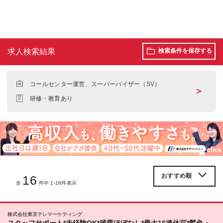
求人検索結果
検索条件を保存する
コールセンター運営、スーパーバイザー（SV）
＞
研修・教育あり
16
全
件中 1-16件表示
株式会社東京テレマーケティング
スタッフサポート*未経験OK*残業ほぼなし*最大16連休可*髪色・