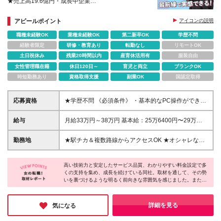
★売上高19.6億円・成長中企業
★未経験から挑戦可能
★少数精鋭だから裁量が大きい
アピールポイント
アイコンの説明
★業務改善に積極的な社風
職種未経験OK
業種未経験OK
第二新卒OK
学歴不問
経験者限定
研修・教育あり
転勤なし
リモートOK
土日祝休み
残業20時間以内
産育休活用有
服装自由
女性管理職在籍
休日120日～
育児と両立
ブランクOK
時短勤務あり
資格取得支援
副業OK
国認定取得
応募資格
★学歴不問 《必須条件》 ・基本的なPC操作ができる
方 ・コミュニケーション能力がある方 ・一般的なビ
ジネスマナーを備えている方 《歓迎条件》 ・営業や
給与
月給33万円～38万円 基本給：25万6400円〜29万
接客業経験のある方 ・マルチタスクに長けている方
5300円 固定残業代：7万3600円〜8万4700円（37.75
・効率的に業務を進められる方 ・課題を理解し、柔
時間分） ※37.75時間を超える場合は追加で全額支給
勤務地
★駅チカ＆複数路線からアクセスOK ★オシャレな休
軟かつ前向きに提案・行動できる方 ・顧客視点を大
します。 ※上記給与は最低支給額です。経験・スキル
憩スペース完備！キレイで開放的なオフィス ＜東京
切にし、サービス品質向上に取り組める方 ・円滑に
に応じて決定します。 ・試用期間中（入社3カ月） 月
本部＞ 東京都港区海岸1-9-18 国際浜松町ビル7F (変
コミュニケーションを取り、社内外を問わず信頼関係
給31万円～36万円 基本給：24万900円～27万9700円
高い技術力と安定したサービス品質、わかりやすい料金設定で多
更の範囲)同ビル2F
を築ける方
くの支持を集め、成長を続けている同社。取材を通して、その勢
固定残業代：6万9100円〜8万300円（37.75時間分）
いを裏づけるような明るく前向きな雰囲気を感じました。また、
※37.75時間を超える場合は追加で全額支給します。
部署や立場に関係なく、「お客様に満足していただきたい」とい
※試用期間中、雇用形態・勤務時間に変更はありませ
う共通の想いを持っているからこそ、互いに協力しながら仕事を
ん
進める風土が根づいているそう。安心してスタートできる環境
詳細を見る
気になる
で、働きながら自分の可能性を広げていける企業です。