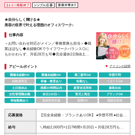
★自分らしく輝ける★
美容の世界で叶える理想のオフィスワーク♪
仕事内容
＜お問い合わせ対応がメイン／事務業務も担当＞◆残
業ほぼなし◆未経験OKでライフワークバランス◎に
もかかわらず、月収28万も可◆完全週休2日制&土日
祝休み◆社会人の基礎を学べる研修あり◆年末年始・
夏季休暇あり
アピールポイント
アイコンの説明
職種未経験OK
業種未経験OK
第二新卒OK
学歴不問
経験者限定
研修・教育あり
転勤なし
リモートOK
土日祝休み
残業20時間以内
産育休活用有
服装自由
女性管理職在籍
休日120日～
育児と両立
ブランクOK
時短勤務あり
資格取得支援
副業OK
国認定取得
応募資格
【完全未経験・ブランクありOK】 ●学歴不問 ●社会人
未経験歓迎 ●第二新卒歓迎 20代・30代・40代の幅広
い年齢層の方が活躍しています！
給与
＼時給2,000円×1日7時間×月20日＝月収28万円も可
能／ ◆時給1,800円～2,000円＋交通費別途実費支給