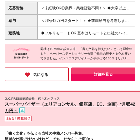
応募資格
＜未経験OK◎業界・業種経験不問！＞ ◆大卒以上 ◆
社会人経験3年以上お持ちの方 【歓迎／優遇条件】
※EC運営の経験やillustrator、Photoshopのを扱える
給与
＜月額42万円スタート！＞ ★前職給与を考慮します
方 ※接客販売・営業経験のある方 ＜TOPIX：このよ
◆年俸500万円～ ※上記金額の1/12を月々支給いたし
うな方を求めています＞ 私たちは、文化を創り出す
ます。 ※2年目以降は勤続年数＋実績査定によって給
勤務地
◆フルリモートもOK 基本はリモートと出社のハイブ
クリエイティブな集団です。 事業拡大に伴い複数領
与を決定します。 ※試用期間6ヶ月あり。試用期間中
リッドを想定しています。 ※6ケ月の試用期間は不可
域を横断して活躍できるマルチワーカーを募集しま
の雇用形態、給与、待遇に変動はありません。 ※残業
＜本社＞ 東京都渋谷区代々木5-48-1 ＜銀座直営店＞
す。 自分で考え、動き、成果を出すことが好きな方
代は別途全額支給します（36協定による）
同社は1979年の設立以来、「書く文化を伝えたい」という理念の
東京都中央区銀座6-5-16 ※(変更の範囲)上記を除く当
であれば大歓迎。 生活に負担がかからないよう、ス
もと、ペーパーステーショナリー分野で独自の歴史と文化を築い
社関連勤務地 ＜TOPIX：なぜ、私たちは銀座に店を構
てきました。インハウスデザイナーが手掛ける100％オリジナル
ーパーフレックス、在宅、直行直帰、育児配慮により
えるのか＞ 世界中のトップブランドが集まる文化の
デザインは、幅広い年代の方が使いやすく、美しい製品です。紙
時短勤務応相談など、ライフステージに合わせて柔軟
発祥地、銀座。 そんな一等地に構える直営店は、
の質感や書き心地にも細かく配慮し、日常の様々なシーンで気持
に働ける環境もご用意しています。
「書く文化」を伝えるための特別な拠点です。 訪れ
ちを伝える製品づくりを追求。細かなこだわりが、お客様から長
詳細を見る
気になる
く愛される理由だと実感しました。
る方にとって、文化に触れるための一歩を体感してい
ただける空間づくりにこだわっています。 もちろん
お店では、こだわりぬいた100％オリジナルデザイン
の商品を展開。 ペーパーステーショナリーブランド
G.C.PRESS株式会社 代々木オフィス
として、銀座の地から時代に合わせた“書く文化”を届
スーパーバイザー（エリアコンサル、銀座店、EC、企画）*月収42
け続けています。
万円～
「書く文化」を伝える当社の中核メンバー募集。
簡単な仕事ではないけれど、でも、だからこそ面白い。