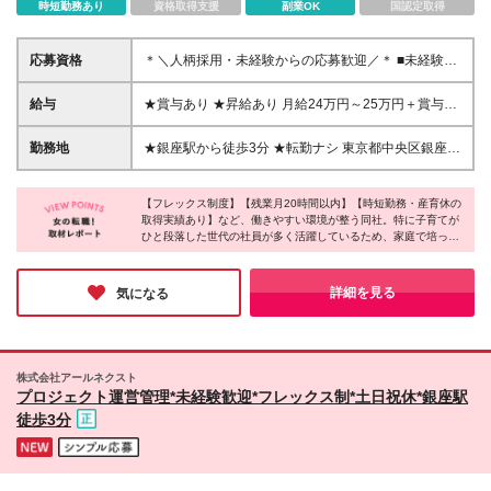
時短勤務あり
資格取得支援
副業OK
国認定取得
応募資格
＊＼人柄採用・未経験からの応募歓迎／＊ ■未経験
OK ■学歴不問 ■30代40代活躍中 入社後は実際の現場
を知ることができる研修など、 教育サポート体制が
給与
★賞与あり ★昇給あり 月給24万円～25万円＋賞与＋
整っているのが魅力！ 未経験の方でも安心してステ
交通費全額支給 ※経験・能力・年齢を考慮の上で、決
ップアップできます◎ ※入社直後から時短勤務で働け
定します。 ※上記の金額には月30時間分のみなし残
勤務地
★銀座駅から徒歩3分 ★転勤ナシ 東京都中央区銀座6-
るポジションもご用意！ 詳しくは面接時にご相談
業手当4万4,900円分以上が含まれています。万が一、
2-3 Daiwa銀座アネックス8階 (変更の範囲)上記を除く
ください。
超過した場合は別途全額支給いたします。 ※試用期間
当社関連勤務地
3ヵ月（その間の給与・待遇に差異はありません）
【フレックス制度】【残業月20時間以内】【時短勤務・産育休の
取得実績あり】など、働きやすい環境が整う同社。特に子育てが
ひと段落した世代の社員が多く活躍しているため、家庭で培った
「気配り」や「調整力」がそのまま仕事の武器になっている点が
印象的でした。
もう一度キャリアを歩み直したい方、自分の強みを活かしたい方
詳細を見る
気になる
にこそ、ご応募いただきたいポジションです！
株式会社アールネクスト
プロジェクト運営管理*未経験歓迎*フレックス制*土日祝休*銀座駅
徒歩3分