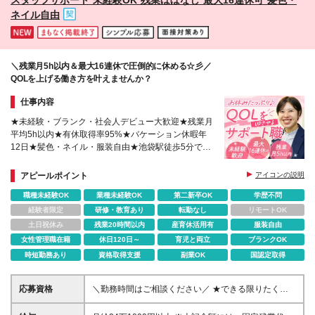
ネイル自由
＼残業月5h以内＆最大16連休で圧倒的に休める☆彡／
QOLを上げる働き方を叶えませんか？
仕事内容
★未経験・ブランク・社会人デビュー大歓迎★残業月
平均5h以内★有休取得率95%★バケーション休暇年
12日★髪色・ネイル・服装自由★池袋駅徒歩5分で通
勤ラクラク★副業OKで夢を追いかける社員も♪
アピールポイント
アイコンの説明
職種未経験OK
業種未経験OK
第二新卒OK
学歴不問
経験者限定
研修・教育あり
転勤なし
リモートOK
土日祝休み
残業20時間以内
産育休活用有
服装自由
女性管理職在籍
休日120日～
育児と両立
ブランクOK
時短勤務あり
資格取得支援
副業OK
国認定取得
応募資格
＼勤務時間はご相談ください／ ★できる限りたくさ
んの方にお会いします！ □未経験歓迎・ブランク・社
会人デビューOK □学歴不問 □基本的なタイピングがで