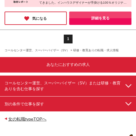
てきました。インハウスデザイナーが手掛ける100％オリジナル
ーパーフレックス、在宅、直行直帰、育児配慮により
えるのか＞ 世界中のトップブランドが集まる文化の
デザインは、幅広い年代の方が使いやすく、美しい製品です。紙
時短勤務応相談など、ライフステージに合わせて柔軟
発祥地、銀座。 そんな一等地に構える直営店は、
の質感や書き心地にも細かく配慮し、日常の様々なシーンで気持
に働ける環境もご用意しています。
「書く文化」を伝えるための特別な拠点です。 訪れ
ちを伝える製品づくりを追求。細かなこだわりが、お客様から長
詳細を見る
気になる
く愛される理由だと実感しました。
る方にとって、文化に触れるための一歩を体感してい
ただける空間づくりにこだわっています。 もちろん
お店では、こだわりぬいた100％オリジナルデザイン
の商品を展開。 ペーパーステーショナリーブランド
1
として、銀座の地から時代に合わせた“書く文化”を届
け続けています。
コールセンター運営、スーパーバイザー（SV） × 研修・教育ありの転職・求人情報
あなたにおすすめの求人
コールセンター運営、スーパーバイザー（SV）または研修・教育
ありを含む仕事を探す
別の条件で仕事を探す
女の転職typeTOPへ