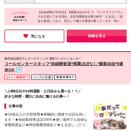
やすい時間に仕事できています◎ ※契約の更新：有
（契約期間：半年ごとに更新） ※更新上限：無
【自由休暇が年20日】【残業ほぼゼロ】で、ワークライフバラン
スを大切にできる同社。女性活躍推進企業の称号「えるぼし」認
定も取得しており、安心して働ける環境が整っています。特に印
象的なのは「残業が少ない社員ほど評価される」という評価指
標。定時退社を続けると賞与額にプラスアルファで反映される仕
組みで、仕事とプライベートを両立したい方にとって嬉しい制度
詳細を見る
気になる
もあるのは魅力的なポイントだと思います♪
株式会社東京テレマーケティング 浦和コンタクトセンター
コールセンタースタッフ*未経験歓迎*残業ほぼなし*服装自由*9連
休OK
＼14時出社や18時退勤・土日休みも選べる！？／
好きな時間・曜日に自由に働ける仕事へ！
仕事内容
★10名以上の大型採用★積極的に面接でお話を伺い
ます！★有給取得率ほぼ100%★使い道何でも自由な
休暇制度あり★時短勤務実績あり★えるぼし（三つ
星）獲得