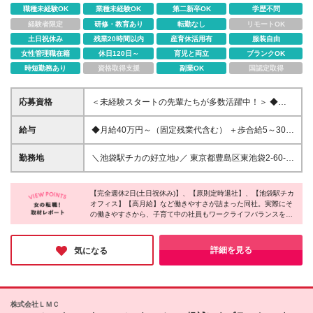
職種未経験OK
業種未経験OK
第二新卒OK
学歴不問
経験者限定
研修・教育あり
転勤なし
リモートOK
土日祝休み
残業20時間以内
産育休活用有
服装自由
女性管理職在籍
休日120日～
育児と両立
ブランクOK
時短勤務あり
資格取得支援
副業OK
国認定取得
応募資格
＜未経験スタートの先輩たちが多数活躍中！＞ ◆学
歴不問 ◆業種・職種未経験者歓迎 ★第二新卒や社会
人未経験、 オフィスワークが初めての方もご応募下
給与
◆月給40万円～（固定残業代含む） ＋歩合給5～30%
さい！
＋役職手当2～20万円＋報奨金～2万円 ※上記は最低
保証額となります。 ※経験・年齢・能力等を考慮の
勤務地
＼池袋駅チカの好立地♪／ 東京都豊島区東池袋2-60-3
上、優遇いたします。 ※固定残業代は、時間外労働の
グレイスロータリービル05F (変更の範囲)上記を除く
有無に関わらず月20時間分（5.5万円）を支給。 上
当社関連勤務地
記を超える時間外労働分は追加で支給。 ※試用期間3
【完全週休2日(土日祝休み)】、【原則定時退社】、【池袋駅チカ
オフィス】【高月給】など働きやすさが詰まった同社。実際にそ
か月あり ・月給35万円（固定残業代含む）＋歩合給5
の働きやすさから、子育て中の社員もワークライフバランスを大
～30% ・固定残業代は時間外労働に関わらず月20時
事にしながら活躍しているそう！教育体制がしっかりしているの
間分（4.8万円）を支給 超過分は別途追加支給 ・業
で経験や年齢を気にせず入社できるとのことでした。安定的にし
績により期間が変動（短縮）する場合あり ・その他
っかり稼げて、プライベートとのメリハリをつけられるので、働
詳細を見る
気になる
待遇に差異なし ★希望があればほかの職種にキャリ
きやすさ重視の方にピッタリの環境です♪
アチェンジも可能です！お気軽にご相談ください♪
株式会社ＬＭＣ