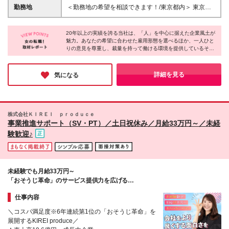
（定期代支給）＋別途残業代全額支給 ※試用期間はご
勤務地
＜勤務地の希望を相談できます！/東京都内＞ 東京都
ざいません。 ご紹介求人によっては月収が異なる場
内の派遣先となります。 ※常駐先企業。詳細な住所に
合もあります。 詳細はアドバイザーにご確認くださ
ついては面接時にお知らせします ※(変更の範囲)上記
い。 ※残業代の支給に変更はございません。 ★半年
20年以上の実績を誇る当社は、「人」を中心に据えた企業風土が
を除く当社関連勤務地
魅力。あなたの希望に合わせた雇用形態を選べるほか、一人ひと
に一度のランクアップ制度アリ！★ ”ワンコンシス
りの意見を尊重し、裁量を持って働ける環境を提供しているそう
ト”独自の昇給制度があります！ 派遣登録時のスキル
です。充実した教育サポートがあるため、未経験からも安心！自
や勤続年数などに応じて、時給がUPする制度です。
分らしく輝きながら成長できる場所で、新たなキャリアをスター
★正社員登用のチャンスアリ！★ 派遣先での正社員
トさせたいという方は、ぜひご応募ください！
詳細を見る
気になる
登用の実績多数！ 最近では、営業事務として3年活躍
された方が正社員登用され、 現在は大手旅行代理店
に勤務し活躍されています。
株式会社ＫＩＲＥＩ ｐｒｏｄｕｃｅ
事業推進サポート（SV・PT）／土日祝休み／月給33万円～／未経
験歓迎♪
未経験でも月給33万円～
「おそうじ革命」のサービス提供力を広げる
加盟店・パートナー企業のサポート職
仕事内容
＼コスパ満足度※6年連続第1位の「おそうじ革命」を
展開するKIREI produce／