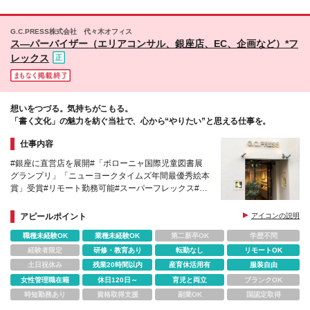
G.C.PRESS株式会社 代々木オフィス
ス―パーバイザー（エリアコンサル、銀座店、EC、企画など）*フ
レックス
想いをつづる。気持ちがこもる。
「書く文化」の魅力を紡ぐ当社で、心から“やりたい”と思える仕事を。
仕事内容
#銀座に直営店を展開#「ボローニャ国際児童図書展
グランプリ」「ニューヨークタイムズ年間最優秀絵本
賞」受賞#リモート勤務可能#スーパーフレックス#問
屋を介在せず、全て直接取引
アピールポイント
アイコンの説明
職種未経験OK
業種未経験OK
第二新卒OK
学歴不問
経験者限定
研修・教育あり
転勤なし
リモートOK
土日祝休み
残業20時間以内
産育休活用有
服装自由
女性管理職在籍
休日120日～
育児と両立
ブランクOK
時短勤務あり
資格取得支援
副業OK
国認定取得