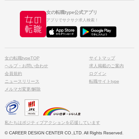
女の転職type公式アプリ
アプリでサクサク求人検索！
女の転職typeTOP
サイトマップ
ヘルプ・お問い合わせ
求人掲載のご案内
会員規約
ログイン
ニュースリリース
転職サイトtype
メルマガ変更/解除
私たちはポジティブアクションを応援しています
© CAREER DESIGN CENTER CO.,LTD. All Rights Reserved.