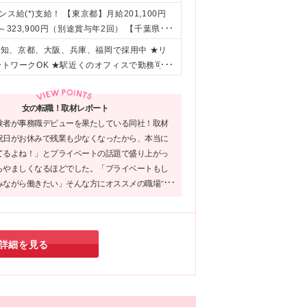
給(*)支給！ 【東京都】月給201,100円
円～323,900円（別途賞与年2回） 【千葉県】
193,000円～314,800円（別途賞与年2
知、京都、大阪、兵庫、福岡で採用中 ★リ
 【兵庫県】月給183,300円～299,900円
ートワークOK ★駅近くのオフィスで勤務可
（別途賞与年2回） 【愛知県】月給187,400円
能性のあるエリア】 東京都 ｜23区内がメ
～281,400円（別途賞与年2回） 【福岡県】月
県｜横浜市・川崎市など 埼玉県 ｜さいたま
76,300円～280,700円（別途賞与年2回）
女の転職！取材レポート
幌市がメイン 愛知県 ｜名古屋周辺がメイン
／入社3年目・月収20万円→月収23.5万円にU
験者が事務職デビューを果たしている同社！取材
 ｜京都市など 宮城県 ｜仙台駅周辺がメイ
☆研修期間中（3日間／所定労働時間7時間）
祝日がお休みで残業も少なくなったから、本当に
新大阪エリア 淀屋橋・中之島・京橋・OBP
千葉県】日給8582円 【愛知県】日給798
てるよね！」とプライベートの話題で盛り上がっ
谷ファースト 14階 (変更の範囲)上記を除く当
525円 【宮城県】日給7266円 【福岡県】日
らやましくなるほどでした。「プライベートもし
みながら働きたい」そんな方にオススメの職場で
詳細を見る