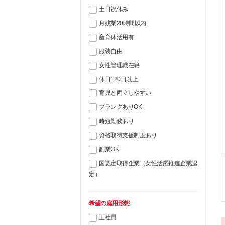
土日祝休み
月残業20時間以内
産育休活用有
服装自由
女性管理職在籍
休日120日以上
育児と両立しやすい
ブランクありOK
時短勤務あり
資格取得支援制度あり
副業OK
国認定取得企業（女性活躍推進企業認
定）
希望の雇用形態
正社員