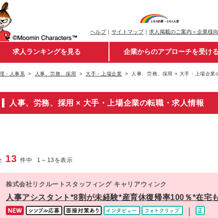
ヘルプ
｜
サイトマップ
｜
求人掲載のご案内＜企業様
求人ランキングを見る
企業からのアプローチを受け
理・人事系
人事、労務、採用
大手・上場企業
人事、労務、採用 × 大手・上場企
人事、労務、採用 × 大手・上場企業の転職・求人情報
13
全
件中
1
～
13
を表示
株式会社リクルートスタッフィング キャリアウィンク
人事アシスタント*8割が未経験*産育休復帰率100％*在宅
｜