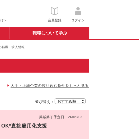
向け＞
会員登録
ログイン
る
転職について学ぶ
業の転職・求人情報
大手・上場企業の絞り込む条件をもっと見る
並び替え：
掲載終了予定日 26/09/03
もOK*直接雇用化支援