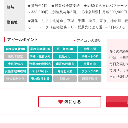
をしたい方 ◆チームワークを大切にしたい方
★賞与年2回 ★残業代全額支給 ★約80％の方にパフォーマンス
給与
～328,300円（別途賞与年2回） 【神奈川県】月給200,900
月給192,000円～313,400円（別途賞与年2回） 【埼玉県】月給
★募集エリア｜北海道、宮城、千葉、埼玉、東京、神奈川、愛
勤務地
回） 【大阪府】月給193,300円～315,700円（別途賞与年2回）
モートワーク（在宅勤務）可 - 配属先により週1～5日のリモ
（別途賞与年2回） 【京都府】月給184,100円～297,300円
能！お仕事帰りにグルメやショッピングも楽しめます 【勤務可
～306,300円（別途賞与年2回） 【宮城県】月給171,800円
アピールポイント
イン（恵比寿、渋谷、新宿、港区、品川、東京 など） 神奈川
アイコンの説明
給173,400円～281,700円（別途賞与年2回） 【北海道】月給1
市・川越市など 千葉県 ｜船橋市・浦安市など 北海道 ｜札
職種未経験OK
業種未経験OK
第二新卒OK
学歴不問
(*)就業先＋当社評価により＋α手当を付与 ☆月収UP例 20代
多くの未経
大阪府 ｜大阪市など 兵庫県 ｜尼崎市・神戸市など 京都府
P！ 20代／入社5年目・月収20万円→月収24万円にUP！ 
経験者限定
研修・教育あり
転勤なし
リモートOK
中は「土日
ン 福岡県 ｜中央区・博多区がメイン 【大阪府募集エリア】 
は、下記の通り給与を支給します 【東京都・神奈川県・埼玉県・
毎日充実し
土日祝休み
残業20時間以内
産育休活用有
服装自由
エリア 【本社】 東京都千代田区有楽町1-13-1 第一生命日比
0円 【大阪府・兵庫県・京都府】日給8239円 【北海道】日給7
ており、う
社関連勤務地
女性管理職在籍
休日120日～
育児と両立
ブランクOK
給7399円 ※地域により支給金額は異なります
っかり楽し
時短勤務あり
資格取得支援
副業OK
国認定取得
す☆
気になる