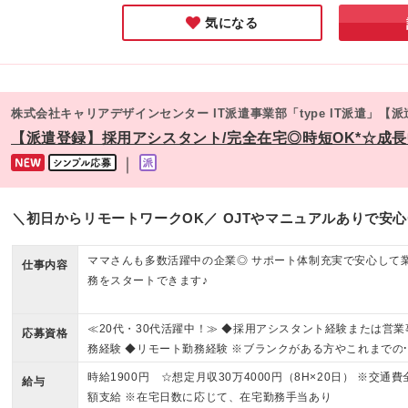
気になる
株式会社キャリアデザインセンター IT派遣事業部「type IT派遣」【
【派遣登録】採用アシスタント/完全在宅◎時短OK*☆成長中の
｜
＼初日からリモートワークOK／ OJTやマニュアルありで安心
ママさんも多数活躍中の企業◎ サポート体制充実で安心して
仕事内容
務をスタートできます♪
≪20代・30代活躍中！≫ ◆採用アシスタント経験または営業
応募資格
務経験 ◆リモート勤務経験 ※ブランクがある方やこれまでの
経験に自信がない方も、まずはお気軽にご応募ください！ ※
時給1900円 ☆想定月収30万4000円（8H×20日） ※交通費
給与
経歴をなるべく詳細に記載いただけると、面談までがスムー
額支給 ※在宅日数に応じて、在宅勤務手当あり