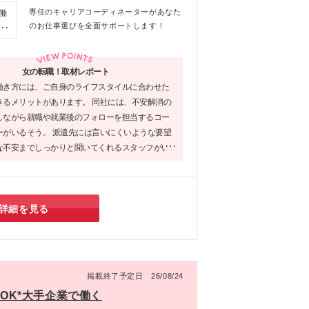
専任のキャリアコーディネーターがあなた
働
のお仕事選びを全面サポートします！
：
女の転職！取材レポート
働き方には、ご自身のライフスタイルに合わせた
きるメリットがあります。 同社には、不安解消の
しながら就職や就業後のフォローを担当するコー
ーがいるそう。 派遣先には言いにくいような要望
な不安までしっかりと聞いてくれるスタッフがい
しますよね♪
詳細を見る
掲載終了予定日 26/08/24
ルOK*大手企業で働く