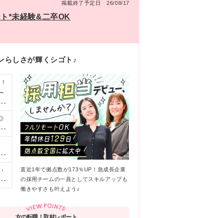
掲載終了予定日 26/08/17
ト*未経験&二卒OK
ンらしさが輝くシゴト♪
点！
ー
由
◎
￣
”と
・
な
直近1年で拠点数が173％UP！急成長企業
・
く
月
の採用チームの一員としてスキルアップも
営
ア形
 ■
働きやすさも叶えよう♪
月
）
上
営
女の転職！取材レポート