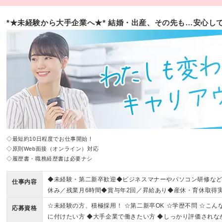
*★未経験から大手企業へ★* 結婚・出産、その先も…安心し
◇最短約10日程度でお仕事開始！
◇原則Web面接（オンライン）対応
◇履歴書・職務経歴書は必要ナシ
◆未経験・第二新卒歓迎◆ビジネスマナーやパソコン研修など
仕事内容
休み／残業月6時間◆賞与年2回／昇給あり◆産休・育休取得実績
実績約1600名
☆未経験の方、積極採用！ ☆第二新卒OK ☆学歴不問 ☆こ
応募資格
に付けたい方 ◆大手企業で働きたい方 ◆しっかり評価されな