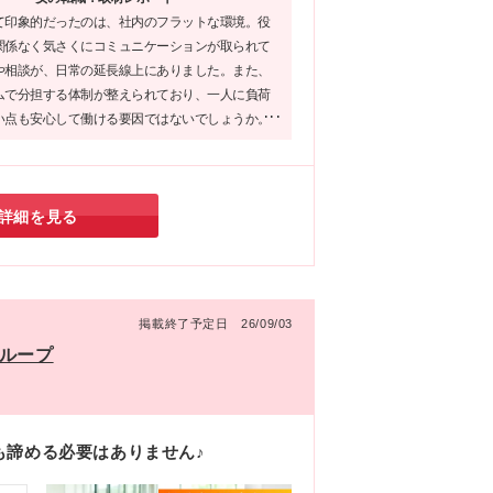
あ
て印象的だったのは、社内のフラットな環境。役
岩
関係なく気さくにコミュニケーションが取られて
所
や相談が、日常の延長線上にありました。また、
ムで分担する体制が整えられており、一人に負荷
■東
い点も安心して働ける要因ではないでしょうか。
松
え合う仕組みが、未経験入社組の成長を後押しし
業
と感じました。
 ・
配
詳細を見る
々
掲載終了予定日 26/09/03
グループ
も諦める必要はありません♪