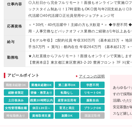
◎入社日から完全フルリモート！面接もオンラインで実施◎
仕事内容
ックスタイム制あり！17時退勤もOK◎賞与年2回支給あり◎3
代活躍◎40代活躍◎正社員登用やジョブチェンジ可
＜＊30代・40代活躍中！主婦の方も大歓迎＊＞ ◆学歴不問 
応募資格
用・人事労務などバックオフィス業務のご経験が1年以上ある
◆安定した通信環境（通信速度が10Mbps以上）をお持ちの方
【モデル年収】 □契約社員 年収330万円 (基本給23万 ＋ 地
給与
＜＊こんな方にピッタリ＊＞ ◎家庭と両立しながら無理なく
手当3万円 ＋ 賞与)：都内在住 年収264万円 (基本給21万 ＋
きたい方 ◎子育てがひと段落し、もう一度働きたい方 ◎リモ
与)：静岡県在住 --------------- ★月給21万円～28万9900円＋
★入社直後からフルリモート！面接もオンラインで実施しま
トやフレックスなど柔軟な働き方を実現したい方
勤務地
与（年2回）＋各種手当 ★1年目想定給与：年収264万円～36
【豊洲本店】東京都江東区豊洲3-2-20 豊洲フロント 7F ※(変
万円 ★経験やスキルに応じて優遇します！ ※お住まいの地域
の範囲)上記を除く当社関連勤務地
より0～3万円の地区手当を支給しております ※試用期間中（
アピールポイント
アイコンの説明
ヶ月間）の雇用形態および待遇に差異はありません ※残業代
職種未経験OK
業種未経験OK
第二新卒OK
学歴不問
ついては選考時に詳細をご説明します ※通算契約期間の上限は
あらゆるバ
年となります □アルバイト ★時給1,250円～2,300円 ★経験
経験者限定
研修・教育あり
転勤なし
リモートOK
すので採用
キルに応じて優遇します！ ★ご希望に応じ、扶養内での勤務
活躍いただ
土日祝休み
残業20時間以内
産育休活用有
服装自由
可能です！ ※試用期間中の雇用形態および待遇に差異はあり
安定基盤が
女性管理職在籍
休日120日～
育児と両立
ブランクOK
せん
スなど嬉し
時短勤務あり
資格取得支援
副業OK
国認定取得