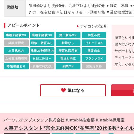
す！
飯田橋駅より徒歩5分、九段下駅より徒歩7分 ▼服装：私服 ▼
勤務地
き方：在宅勤務 ※初日からリモート勤務可能 ▼受動喫煙対策
屋内禁煙
アピールポイント
アイコンの説明
職種未経験OK
業種未経験OK
第二新卒OK
学歴不問
派遣という
経験者限定
研修・教育あり
転勤なし
リモートOK
働き方がで
サポートを
土日祝休み
残業20時間以内
産育休活用有
服装自由
ディネータ
女性管理職在籍
休日120日～
育児と両立
ブランクOK
から、小さ
時短勤務あり
資格取得支援
副業OK
国認定取得
ると、安心
気になる
パーソルテンプスタッフ株式会社 funtable推進部 funtable採用室
人事アシスタント*完全未経験OK*在宅有*20代多数*ネイ