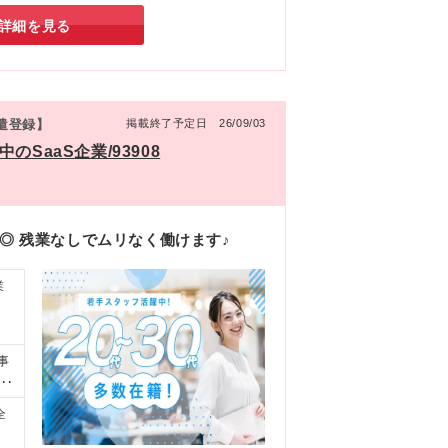
詳細を見る
派遣登録】
掲載終了予定日 26/09/03
SaaS企業/93908
◎ 残業なしでムリなく働けます♪
業
事
ご
ご
全
ズで