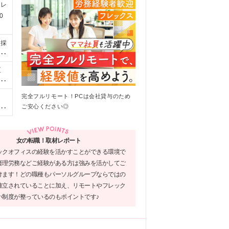
フレ
0
◆採
方
区
働
 賞
ー
賞
完全フルリモート！PCは会社貸与のため
す
4
ご安心ください◎
更
に
3
に
女の転職！取材レポート
5
ックオフィスの経験を活かすことができる環境で
やス
経理労務などご経験がある方は強みを活かしてご
も
けます！どの職種もパーソルグループならではの
ま
確立されていることに加え、リモートやフレック
い制度が整っているのもポイントです♪