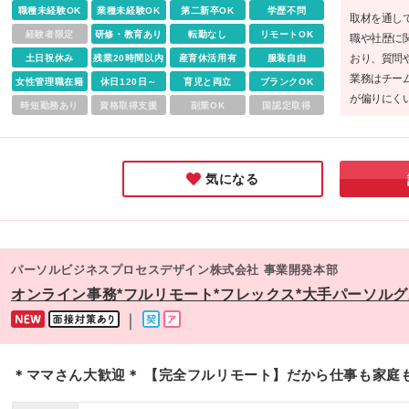
※経験やスキル等を考慮のうえ、決定します。 ※試用期間は
業所 ・高崎営業所 ・水戸営業所 ・幕張営業所 ・千葉営業所
職種未経験OK
業種未経験OK
第二新卒OK
学歴不問
取材を通し
りません。
（今年5月OPEN！） ■北海道・東北（北海道・宮城・福島・
経験者限定
研修・教育あり
転勤なし
リモートOK
職や社歴に
手・山形） ・札幌支店 ・仙台支店 ・旭川営業所 ・郡山営業
おり、質問
土日祝休み
残業20時間以内
産育休活用有
服装自由
・盛岡営業所 ・山形営業所（今年1月OPEN！） ■甲信越（山
業務はチー
女性管理職在籍
休日120日～
育児と両立
ブランクOK
梨・長野） ・甲府営業所 ・松本営業所（今年1月OPEN！） 
が偏りにく
時短勤務あり
資格取得支援
副業OK
国認定取得
海（静岡・愛知・岐阜・三重） ・名古屋支店 ・静岡支店 ・浜
こうした支
営業所 ・四日市営業所 ・岐阜営業所 ・刈谷営業所 ・三島営
ているのだ
所（今年3月OPEN！） ■中国四国（広島・岡山） ・広島支店
岡山営業所（今年6月OPEN！） ※ご希望いただいた拠点への
気になる
属です。 ※働きながら業務に慣れて、リモートワークから徐
に勤務していくことは可能です。
パーソルビジネスプロセスデザイン株式会社 事業開発本部
オンライン事務*フルリモート*フレックス*大手パーソル
｜
＊ママさん大歓迎＊ 【完全フルリモート】だから仕事も家庭