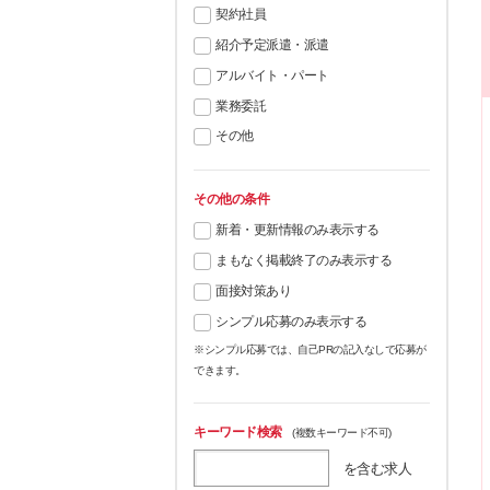
契約社員
紹介予定派遣・派遣
アルバイト・パート
業務委託
その他
その他の条件
新着・更新情報のみ表示する
まもなく掲載終了のみ表示する
面接対策あり
シンプル応募のみ表示する
※シンプル応募では、自己PRの記入なしで応募が
できます。
キーワード検索
(複数キーワード不可)
を含む求人