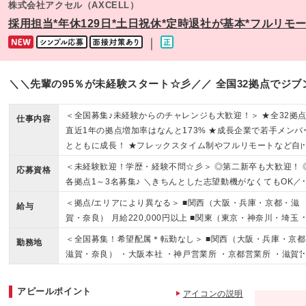
株式会社アクセル（AXCELL）
採用担当*年休129日*土日祝休*定時退社が基本*フルリモー
｜
＼＼先輩の95％が未経験スタート☆彡／／ 全国32拠点でジブ
＜全国募集♪未経験からのチャレンジも大歓迎！＞ ★全32拠
仕事内容
直近1年の拠点増加率はなんと173% ★成長企業で若手メンバ
とともに成長！ ★フレックスタイム制やフルリモートなど自
度の高い働き方◎
＜未経験歓迎！学歴・経験不問☆彡＞ ◎第二新卒も大歓迎！ 
応募資格
各拠点1～3名募集♪ ＼きちんとした志望動機がなくてもOK／ 
￣￣￣￣￣￣￣￣￣￣￣￣￣￣￣￣￣ 「お休みが多かったか
＜拠点/エリアにより異なる＞ ■関西（大阪・兵庫・京都・滋
給与
ら」「残業が少なかったから」など、 “ちょっとやってみたい
賀・奈良） 月給220,000円以上 ■関東（東京・神奈川・埼玉
いうところから始めている先輩も◎ 現時点で、明確な理由が
千葉・群馬・茨城） 月給235,000円以上 ■北海道（札幌・旭
＜全国募集！希望配属＊転勤なし＞ ■関西（大阪・兵庫・京都
くてもOKです！ 気になっている方は、ぜひ一度面接にお越し
勤務地
川） 月給205,000円以上 ■東北（宮城・福島・岩手・山形） 
滋賀・奈良） ・大阪本社 ・神戸営業所 ・京都営業所 ・滋賀
ださい♪ ▼応募条件 ■37歳以下の方（※若年層の長期キャリ
給200,000円以上 ■甲信越（山梨・長野） 月給210,000円以上
業所 ・奈良営業所（今年2月OPEN！） ・姫路営業所（今年3
成を図るため）
東海（静岡） 月給210,000円以上 ■東海（愛知・岐阜・三重
OPEN！） ■関東（東京・神奈川・埼玉・千葉・群馬・茨城）
アピールポイント
月給220,000円以上 ■中国（広島・岡山） 月給210,000円以
アイコンの説明
・東京支社 ・横浜営業所 ・大宮営業所 ・立川営業所 ・松戸