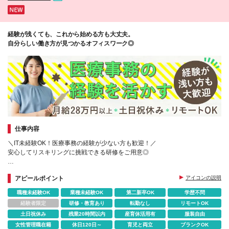
経験が浅くても、これから始める方も大丈夫。
自分らしい働き方が見つかるオフィスワーク◎
仕事内容
＼IT未経験OK！医療事務の経験が少ない方も歓迎！／
安心してリスキリングに挑戦できる研修をご用意◎
医療業界経験を活かしてステップアップしながら、
アピールポイント
アイコンの説明
プライベートと両立できる環境です。
職種未経験OK
業種未経験OK
第二新卒OK
学歴不問
経験者限定
研修・教育あり
転勤なし
リモートOK
土日祝休み
残業20時間以内
産育休活用有
服装自由
女性管理職在籍
休日120日～
育児と両立
ブランクOK