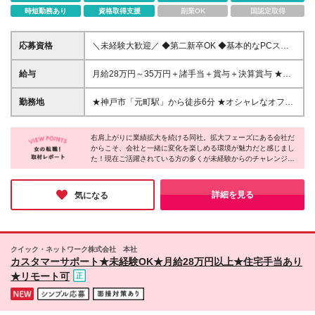
時短勤務あり
資格取得支援
副業OK
国認定取得
応募資格
＼未経験大歓迎／ ◆第二新卒OK ◆基本的なPCスキ
ルをお持ちの方 ◆学歴不問 ◆20代～30代活躍中！ ☆
人柄重視の採用になります！ 「経験はないけどオフ
給与
月給28万円～35万円＋諸手当＋賞与＋決算賞与 ★月
ィスワークをはじめたい」 という方はお気軽にご
平均2万～4万のインセンティブ獲得も可能！ ★昇給
応募ください♪ ＊＊こんな方にピッタリです＊＊ □オ
ではあなたの頑張りをしっかり評価。 一度の昇給で
勤務地
★神戸市「元町駅」から徒歩6分 ★オシャレなオフィ
シャレも楽しみながらオフィスワークをしたい方 □コ
5000円～5万円の給与アップも珍しくありません！ ※
スで働ける♪ ＜本社＞ 兵庫県神戸市中央区明石町44神
ミュニケーションを取りながら仕事をしたい方 □働き
上記はあくまでも最低保障です ※年齢、経験、能力を
戸御幸ビル4階 ※転勤はありません ※変更の範囲：会
やすさも大切にしたい方
考慮の上、優遇いたします ※上記月給には固定残業代
右肩上がりに業績拡大を続ける同社。拡大フェーズにある会社だ
社の定める事業所
からこそ、会社と一緒に変化を楽しめる環境が魅力だと感じまし
（20時間分／37,900円～）を含み、超過分は別途支
た！現在ご活躍されている方の多くが未経験からのチャレンジだ
給いたします ※上記月給には一律手当を含みます ※試
そう。教育実績が豊富にある同社だからこそ、未経験の方が不安
用期間中（3カ月）の雇用形態・給与・待遇に差異は
に感じるポイントを踏まえた上で研修を行っているのも、安心で
ありません
きるポイントだと感じました♪オフィスワークのお仕事で一歩踏
詳細を見る
気になる
み出したい方にぜひご応募いただきたいです◎
クイック・ネットワーク株式会社 本社
カスタマーサポート★未経験OK★月給28万円以上★住宅手当あり
★リモート可