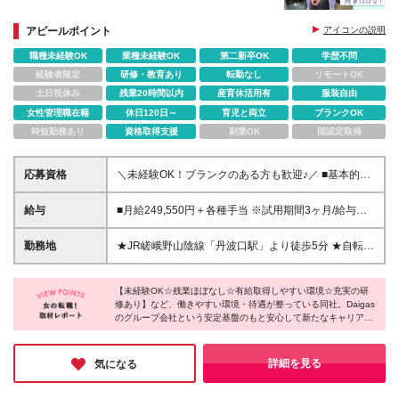
アピールポイント
アイコンの説明
職種未経験OK
業種未経験OK
第二新卒OK
学歴不問
経験者限定
研修・教育あり
転勤なし
リモートOK
土日祝休み
残業20時間以内
産育休活用有
服装自由
女性管理職在籍
休日120日～
育児と両立
ブランクOK
時短勤務あり
資格取得支援
副業OK
国認定取得
応募資格
＼未経験OK！ブランクのある方も歓迎♪／ ■基本的な
PC操作が可能な方 ■学歴不問 ■10月1日勤務開始が可
能な方 ※10月1日入社を中心に募集していますが、10
給与
■月給249,550円＋各種手当 ※試用期間3ヶ月/給与・
月以降の入社も相談可能です。 現在のお仕事のご都
待遇に差異はございません ※残業代は別途、全額支給
合なども踏まえ、入社日は柔軟に調整いたしますの
いたします ★直近3年間、ベースアップを実施中！ ＼
勤務地
★JR嵯峨野山陰線「丹波口駅」より徒歩5分 ★自転車
で、お気軽にご相談ください。 ＼こんな方にピッタ
各種手当を充実させています！／ ◎10時30分～19時
通勤も可能です！ ※マイカー・バイク通勤不可 ■京
リ！／ ・安定した会社で腰を据えて働きたい ・同世
10分シフトの場合：1040円/日 ◎土曜勤務：740円/日
都拠点 京都市下京区中堂寺南町134 京都リサーチパ
代の多い職場で楽しく働きたい ・プライベートの時
◎日祝勤務手当：1160円/日 ◎年末年始勤務手当：
【未経験OK☆残業ほぼなし☆有給取得しやすい環境☆充実の研
ーク2号館 ☆転居を伴う転勤はありません ＜関西本社
間を大切にしたい ＜契約の期間＞ ※契約の更新有
修あり】など、働きやすい環境・待遇が整っている同社。Daigas
6000円～8100円/日
＞ 大阪駅周辺エリア 本町・心斎橋エリア・難波・湊
のグループ会社という安定基盤のもと安心して新たなキャリアを
（契約期間満了時に判断） ※通算契約期間に定めあり
町エリア ※関西限定求人※ ※本社勤務ではありません
スタートできるのが魅力です♪ライフイベントを経ても長く働け
※5年度以降無期転換可能
※ (変更の範囲)上記を除く当社関連勤務地
る環境を探している方、安定企業で不安になることなく働きたい
方にぴったりの求人です！少しでも気になった方はぜひご応募く
詳細を見る
気になる
ださい◎