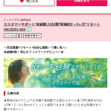
詳細を見る
気になる
しょうか？
沢駅より車で8分） ■大阪 ・大阪府大阪市北区堂島1-
6-20（北新地駅より徒歩3分） ■福岡 ・福岡県福岡市
博多区博多駅東1-18-33（博多駅より徒歩6分） ■札幌
・北海道札幌市豊平区月寒中央通11-2-20 ■名古屋 ・
ＦＪＵＴプラス株式会社
愛知県名古屋市東区泉1-13-23 ■広島 ・広島県広島市
カスタマーサポート*未経験入社8割*研修約2～3ヶ月*リモート
中区大手町4-1-8 (変更の範囲)上記を除く当社関連勤
OK/ZE01-003
務地
＜安定基盤×リモート×自由な服装＞で働く私へ♪
未経験8割！安心オフィスワークデビュー.:*★
仕事内容
★受信のみ×マニュアル完備で未経験でも安心スタート★ ◎PC操作ゼロか
らOK！2～3ヶ月かけてじっくり成長できます ◎困ったときは先輩がすぐ
隣でサポート♪