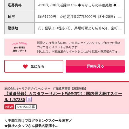
応募資格
≪20代・30代活躍中！≫ ◆何かしらの事務経験 ◆電
話での顧客対応経験 ◆ExcelもしくはGoogleスプレッ
ドシートの実務使用経験 ※ブランクがある方やこれま
給与
時給1700円 ☆想定月収27万2000円（8H×20日） ※
でのご経験に自信がない方も、まずはお気軽にご応募
交通費全額支給 ※在宅日数に応じて、在宅勤務手当あ
ください！ ※ご経歴をなるべく詳細に記載いただける
り
勤務地
八丁堀駅より徒歩2分、茅場町駅より徒歩6分、宝町駅
と、面談までがスムーズです！
より徒歩8分 ▼服装：私服（髪色、髪型、ネイル、ア
クセサリーも自由） ▼働き方：在宅勤務 ※基本就業
派遣という働き方には、ご自身のライフスタイルに合わせた働き
初日のみ出社、それ以降在宅勤務になります。 ▼受
方ができるメリットがあります。
動喫煙対策：屋内禁煙
同社には、不安解消のサポートをしながら就職や就業後のフォロ
ーを担当するコーディネーターがいるそう。
派遣先には言いにくいような要望から、小さな不安までしっかり
と聞いてくれるスタッフがいると、安心しますよね♪
詳細を見る
気になる
株式会社キャリアデザインセンター IT派遣事業部【派遣登録】
【派遣登録】カスタマーサポート/完全在宅！国内最大級ITスクー
ル！/97280
＼中高生向けプログラミングスクール運営／
★弊社スタッフさん複数名活躍中