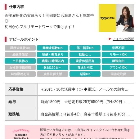
★朝ゆっくり＆残業ほぼなし
仕事内容
直接雇用化の実績あり！同部署にも派遣さんも就業中
◎
初日からフルリモートワークで働けます！
アピールポイント
アイコンの説明
職種未経験OK
業種未経験OK
第二新卒OK
学歴不問
経験者限定
研修・教育あり
転勤なし
リモートOK
土日祝休み
残業20時間以内
産育休活用有
服装自由
女性管理職在籍
休日120日～
育児と両立
ブランクOK
時短勤務あり
資格取得支援
副業OK
国認定取得
応募資格
≪20代・30代活躍中！≫ ◆電話、メールでの顧客対
応経験 ※ブランクがある方やこれまでのご経験に自信
がない方も、まずはお気軽にご応募ください！ ※ご経
給与
時給1800円 ☆想定月収25万6500円（7H×20日＋残
歴をなるべく詳細に記載いただけると、面談までがス
業2.5H） ※交通費全額支給 ※在宅日数に応じて、在
ムーズです！
宅勤務手当あり
勤務地
白金高輪駅より徒歩4分、麻布十番駅より徒歩10分 ▼
服装：私服 ▼働き方：基本フルリモート ※就業初日
までにPCを郵送の上、在宅勤務の予定です。 ▼受動
派遣という働き方には、ご自身のライフスタイルに合わせた働き
喫煙対策：屋内禁煙
方ができるメリットがあります。