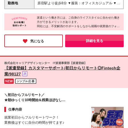
気軽にご応募ください！ ※ご経歴をなるべく詳細に記
勤務手当あり
勤務地
原宿駅より徒歩8分 ▼服装：オフィスカジュアル ▼働
載いただけると、面談までがスムーズです！
き方：完全在宅勤務 ※初日からリモート勤務になりま
す ▼受動喫煙対策：屋内禁煙
派遣という働き方には、ご自身のライフスタイルに合わせた働き
方ができるメリットがあります。
同社には、不安解消のサポートをしながら就職や就業後のフォロ
ーを担当するコーディネーターがいるそう。
派遣先には言いにくいような要望から、小さな不安までしっかり
と聞いてくれるスタッフがいると、安心しますよね♪
詳細を見る
気になる
株式会社キャリアデザインセンター IT派遣事業部【派遣登録】
【派遣登録】カスタマーサポート/初日からリモート◎Fintech企
業/98127
＼初日からフルリモート／
★朝ゆっくり10時開始＆残業ほぼなし
★服装自由
仕事内容
就業初日からフルリモートワーク！
業務後はすぐに自分の時間が持てます♪