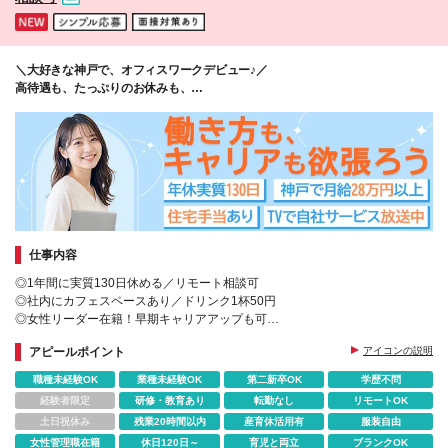
＼大好きな神戸で、オフィスワークデビュー♪／
高待遇も、たっぷりのお休みも、
同時に叶う職場です★
仕事内容
◎1年間に実質130日休める／リモート相談可
◎社内にカフェスペースあり／ドリンク1杯50円
◎女性リーダー在籍！早期キャリアアップも可
◎豊富な教育実績あり！未経験大歓迎
アピールポイント
アイコンの説明
◎ネイル・ピアス・服装・髪色自由
職種未経験OK
業種未経験OK
第二新卒OK
学歴不問
経験者限定
研修・教育あり
転勤なし
リモートOK
土日祝休み
残業20時間以内
産育休活用有
服装自由
女性管理職在籍
休日120日～
育児と両立
ブランクOK