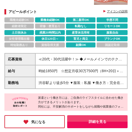
アピールポイント
アイコンの説明
職種未経験OK
業種未経験OK
第二新卒OK
学歴不問
経験者限定
研修・教育あり
転勤なし
リモートOK
土日祝休み
残業20時間以内
産育休活用有
服装自由
女性管理職在籍
休日120日～
育児と両立
ブランクOK
時短勤務あり
資格取得支援
副業OK
国認定取得
応募資格
≪20代・30代活躍中！≫ ◆メールメインでのテクニ
カルサポートまたはカスタマーサポート対応の経験
◆問い合わせ対応でのイチからの文章作成経験 ※ブラ
給与
時給1850円 ☆想定月収30万7500円（8H×20日＋残
ンクがある方やこれまでのご経験に自信がない方も、
業5H） ※交通費全額支給 ※在宅日数に応じて、在宅
まずはお気軽にご応募ください！ ※ご経歴をなるべく
勤務手当あり
勤務地
渋谷駅より徒歩5分 ▼服装：私服 ▼働き方：完全在宅
詳細に記載いただけると、面談までがスムーズです！
勤務 ※就業初日から在宅勤務を想定（PC等は事前に
ご自宅へ郵送予定） ▼受動喫煙対策：屋内禁煙
派遣という働き方には、ご自身のライフスタイルに合わせた働き
方ができるメリットがあります。
同社には、不安解消のサポートをしながら就職や就業後のフォロ
ーを担当するコーディネーターがいるそう。
派遣先には言いにくいような要望から、小さな不安までしっかり
と聞いてくれるスタッフがいると、安心しますよね♪
詳細を見る
気になる