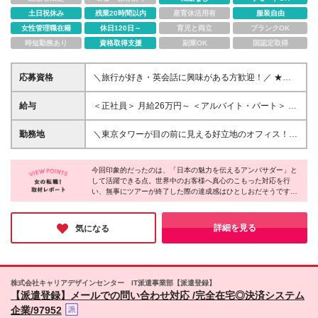
土日祝休み
残業20時間以内
産育休活用有
服装自由
女性管理職在籍
休日120日～
育児と両立
ブランクOK
時短勤務あり
資格取得支援
副業OK
国認定取得
応募資格
＼旅行が好き・英会話に興味がある方歓迎！／ ★ト
ラベル英会話以上のスキルをお持ちの方 └翻訳機を使
っての簡単な英語文章読解ができればOK！ ★学歴不
給与
＜正社員＞ 月給26万円～ ＜アルバイト・パート＞ 時
問 ＼こんな方にピッタリです!／ ★日本の文化や魅力
給1700円～ ※給与は経験や能力を考慮し決定いたし
を自分の言葉で世界へ発信したい方 ★働きながら語
ます ※残業代は全額別途支給いたします ※試用期間3
勤務地
＼東京タワーが目の前に見える好立地のオフィス！神
学力や専門資格を身につけたい方 ★残業少なめな
ヶ月あり。期間中の給与・待遇の差異はありません
谷町駅から徒歩5分／ 東京都港区芝公園3-5-8 機械
ど、プライベートとの両立を叶えたい方
振興会館B109 (変更の範囲)上記を除く当社関連勤務
今回印象的だったのは、「日本の魅力を伝えるアンバサダー」と
地
して活躍できる点。世界中のお客様へ真心のこもった対応を行
い、無事にツアーが終了した際の達成感はひとしおだそうです。
また、社内は年齢などの壁がなく、お互いを尊重し高め合える温
かな雰囲気。スキルを磨きながら自分らしく長く活躍できる、同
社ならではの働きやすさを強く実感しました。
詳細を見る
気になる
株式会社キャリアデザインセンター IT派遣事業部【派遣登録】
【派遣登録】メールでの問い合わせ対応 /完全在宅◎決済システム
企業/97952