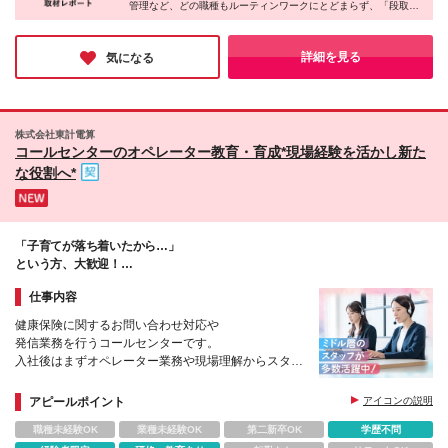
管理など、どの職種もルーティンワークにとどまらず、「段取り
力」や「専門知識」が自然と身についていきます。
また、どの現場もチーム体制で手厚い研修やOJTがあるため、独
り立ちまで孤独を感じることはありません。「未経験からでも一
詳細を見る
気になる
歩踏み出し、長く活躍したい」という方に最適な職場です。
株式会社東計電算
コールセンターのオペレーター教育・育成*現場経験を活かし新た
な役割へ*
「子育てが落ち着いたから…」
という方、大歓迎！
コールセンターに戻ってきませんか？！
仕事内容
健康保険に関するお問い合わせ対応や
発信業務を行うコールセンターです。
入社後はまずオペレーター業務や現場理解からスター
ト！
徐々にスタッフのフォローや教育など、
アピールポイント
アイコンの説明
管理業務にも携わっていただきます。
職種未経験OK
業種未経験OK
第二新卒OK
学歴不問