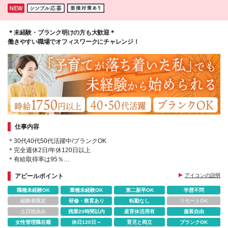
＊未経験・ブランク明けの方も大歓迎＊
働きやすい職場でオフィスワークにチャレンジ！
仕事内容
＊30代40代50代活躍中/ブランクOK
＊完全週休2日/年休120日以上
＊有給取得率は95％
＊残業ほぼなし
アピールポイント
アイコンの説明
＊AIに代用できないコールセンター業務
職種未経験OK
業種未経験OK
第二新卒OK
学歴不問
経験者限定
研修・教育あり
転勤なし
リモートOK
土日祝休み
残業20時間以内
産育休活用有
服装自由
女性管理職在籍
休日120日～
育児と両立
ブランクOK