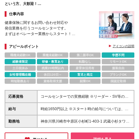
という方、大歓迎！
コールセンターに戻ってきませんか？！
仕事内容
健康保険に関するお問い合わせ対応や
発信業務を行うコールセンターです。
まずはオペレーター業務からスタート！
業務習熟後は、リーダーとして
オペレーターをまとめる業務や管理業務をお任せしま
アピールポイント
アイコンの説明
す。
職種未経験OK
業種未経験OK
第二新卒OK
学歴不問
経験者限定
研修・教育あり
転勤なし
リモートOK
土日祝休み
残業20時間以内
産育休活用有
服装自由
女性管理職在籍
休日120日～
育児と両立
ブランクOK
時短勤務あり
資格取得支援
副業OK
国認定取得
応募資格
コールセンターでの実務経験 ※リーダー・SV等の管
理業務経験をお持ちの方は歓迎します。
給与
時給1650円以上 ※スタート時の給与については、面
接時にご案内いたします。
勤務地
神奈川県川崎市中原区小杉町1-403-1 武蔵小杉タワー
プレイス5階