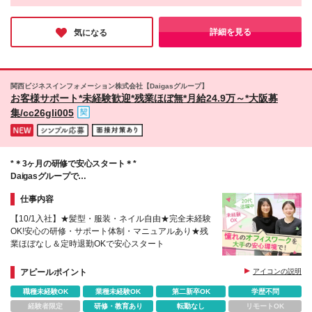
更なる事業成長に向けて拡大を急速に加速させています。社会課
い方 ・チームと連携しながら、プライベートも大切
題に正面から向き合い、人々の暮らしや未来を支えるやりがいは
にメリハリをつけて働きたい方
抜群。確かな将来性と安定感のある環境で、自身の経験やスキル
詳細を見る
気になる
を遺憾なく発揮できる企業だと感じました！
関西ビジネスインフォメーション株式会社【Daigasグループ】
お客様サポート*未経験歓迎*残業ほぼ無*月給24.9万～*大阪募
集/cc26gli005
*＊3ヶ月の研修で安心スタート＊*
Daigasグループで
安心して長く働ける転職を！
仕事内容
【10/1入社】★髪型・服装・ネイル自由★完全未経験
OK!安心の研修・サポート体制・マニュアルあり★残
業ほぼなし＆定時退勤OKで安心スタート
アピールポイント
アイコンの説明
職種未経験OK
業種未経験OK
第二新卒OK
学歴不問
経験者限定
研修・教育あり
転勤なし
リモートOK