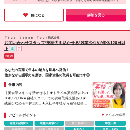
同社には、不安解消のサポートをしながら就職や就業後のフォロ
ーを担当するコーディネーターがいるそう。
派遣先には言いにくいような要望から、小さな不安までしっかり
と聞いてくれるスタッフがいると、安心しますよね♪
詳細を見る
気になる
Ｔｒｕｅ Ｊａｐａｎ Ｔｏｕｒ株式会社
お問い合わせスタッフ*英語力を活かせる*残業少なめ*年休120日以
上
あなたの言葉で日本の魅力を世界へ発信！
働きながら語学力を磨き、国家資格の取得も可能です◎
仕事内容
【英会話スキルを活かせる】★トラベル英会話以上の
スキルでOK★自社スクールでの資格取得支援あり★
残業少なめ＆年休120日★入社半年後から在宅勤務
（週1〜2日）も可能
アピールポイント
アイコンの説明
職種未経験OK
業種未経験OK
第二新卒OK
学歴不問
経験者限定
研修・教育あり
転勤なし
リモートOK