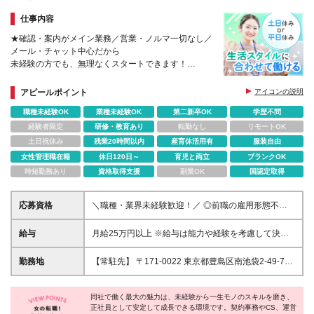
仕事内容
★確認・案内がメイン業務／営業・ノルマ一切なし／
メール・チャット中心だから
未経験の方でも、無理なくスタートできます！
あなたのコミュ力と、スマホやPCスキルをこのポジ
ションで活かしませんか？
アピールポイント
アイコンの説明
職種未経験OK
業種未経験OK
第二新卒OK
学歴不問
経験者限定
研修・教育あり
転勤なし
リモートOK
土日祝休み
残業20時間以内
産育休活用有
服装自由
女性管理職在籍
休日120日～
育児と両立
ブランクOK
時短勤務あり
資格取得支援
副業OK
国認定取得
応募資格
＼職種・業界未経験歓迎！／ ◎前職の雇用形態不問
◎第二新卒歓迎 ▼必須条件▼ ・基本的なPC操作スキ
ル（Word・Excel） ・電話でのコミュニケーションに
給与
月給25万円以上 ※給与は能力や経験を考慮して決定
慣れている方 ▼こんな方を歓迎します▼ ・スマホに
いたします。
慣れている方 ・落ち着いた環境で働きたい方 ・正社
勤務地
【常駐先】 〒171-0022 東京都豊島区南池袋2-49-7
員として安定したキャリアを築きたい方 ・人と話す
池袋パークビル3F (変更の範囲)上記を除く当社関連勤
ことが好きな方 ・丁寧な対応ができる方
務地
同社で働く最大の魅力は、未経験から一生モノのスキルを磨き、
正社員として安定して成長できる環境です。契約事務やCS、運営