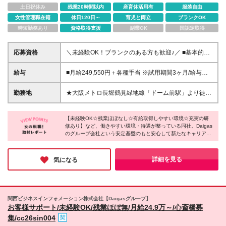
土日祝休み
残業20時間以内
産育休活用有
服装自由
女性管理職在籍
休日120日～
育児と両立
ブランクOK
時短勤務あり
資格取得支援
副業OK
国認定取得
応募資格
＼未経験OK！ブランクのある方も歓迎♪／ ■基本的な
PC操作が可能な方 ■10月1日勤務開始が可能な方 ■学
歴不問 ※10月1日入社を中心に募集していますが、10
給与
■月給249,550円＋各種手当 ※試用期間3ヶ月/給与・
月以降の入社も相談可能です。 現在のお仕事のご都
待遇に差異はございません ※残業代は別途、全額支給
合なども踏まえ、入社日は柔軟に調整いたしますの
いたします ★直近3年間、ベースアップを実施中！ ＼
勤務地
★大阪メトロ長堀鶴見緑地線「ドーム前駅」より徒歩
で、お気軽にご相談ください。 ＼こんな方にピッタ
各種手当を充実させています！／ ◎10時30分～19時
3分 ★自転車通勤も可能です！ ※マイカー・バイク
リ！／ ・安定した会社で腰を据えて働きたい ・同世
10分シフトの場合：1040円/日 ◎土曜勤務：740円/日
通勤不可 ★駅チカ勤務地&転勤なし ■大阪拠点 大阪市
代の多い職場で楽しく働きたい ・プライベートの時
◎日祝勤務手当：1160円/日 ◎年末年始勤務手当：
【未経験OK☆残業ほぼなし☆有給取得しやすい環境☆充実の研
西区千代崎3丁目南2-37 ドームシティガスビル ☆アク
間を大切にしたい ＜契約の期間＞ ※契約の更新有
修あり】など、働きやすい環境・待遇が整っている同社。Daigas
6000円～8100円/日
セスが良くコンビニや飲食店が多いエリアです◎ ☆
のグループ会社という安定基盤のもと安心して新たなキャリアを
（契約期間満了時に判断） ※通算契約期間に定めあり
転居を伴う転勤はありません ＜関西本社＞ 大阪駅周
スタートできるのが魅力です♪ライフイベントを経ても長く働け
※5年度以降無期転換可能
辺エリア 本町・心斎橋エリア・難波・湊町エリア ※
る環境を探している方、安定企業で不安になることなく働きたい
関西限定求人※ ※本社勤務ではありません※ (変更の
方にぴったりの求人です！少しでも気になった方はぜひご応募く
詳細を見る
気になる
ださい◎
範囲)上記を除く当社関連勤務地
関西ビジネスインフォメーション株式会社【Daigasグループ】
お客様サポート/未経験OK/残業ほぼ無/月給24.9万～/心斎橋募
集/cc26sin004