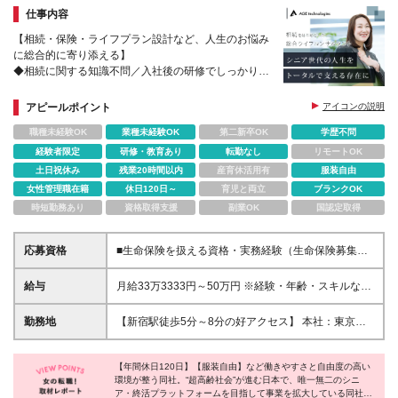
仕事内容
【相続・保険・ライフプラン設計など、人生のお悩み
に総合的に寄り添える】
◆相続に関する知識不問／入社後の研修でしっかりレ
クチャー
◆新規開拓なし／既存顧客へのアプローチ
アピールポイント
アイコンの説明
◆年間休日120日・土日休み
職種未経験OK
業種未経験OK
第二新卒OK
学歴不問
経験者限定
研修・教育あり
転勤なし
リモートOK
土日祝休み
残業20時間以内
産育休活用有
服装自由
女性管理職在籍
休日120日～
育児と両立
ブランクOK
時短勤務あり
資格取得支援
副業OK
国認定取得
応募資格
■生命保険を扱える資格・実務経験（生命保険募集人
資格 など） ■金融・保険・相続・終活など、シニア層
向けの提案・コンサルティング経験（3年以上） ■シ
給与
月給33万3333円～50万円 ※経験・年齢・スキルなど
ニア層・高齢者を主な対象とした顧客対応経験 ※学歴
を考慮の上、当社規定により決定いたします ※試用期
不問 ＼こんな方はぜひご応募ください／ ・数字やノ
間3ヵ月あり（期間中の待遇に変更はありません） ※
勤務地
【新宿駅徒歩5分～8分の好アクセス】 本社：東京都
ルマを追うためではなく、「お客様のためになる提
上記には固定残業代（￥75,915～・45時間分を含む/
新宿区西新宿7丁目3−4 アソルティ西新宿 2F ※転勤な
案」がしたい方 ・金融・保険・顧客対応の経験を活
月）を含み、超過分は別途支給いたします
し ※変更の範囲：上記を除く当社関連勤務地
かし、シニア層の人生に寄り添いたい方 ・テレアポ
【年間休日120日】【服装自由】など働きやすさと自由度の高い
や飛び込みなどの新規開拓営業から脱却したい方 ・
環境が整う同社。“超高齢社会”が進む日本で、唯一無二のシニ
ア・終活プラットフォームを目指して事業を拡大している同社。
成長市場であるシニア領域で、長く安心して活躍した