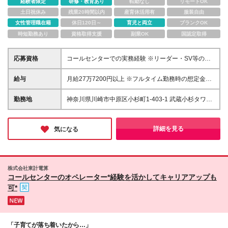
経験者限定
研修・教育あり
転勤なし
リモートOK
土日祝休み
残業20時間以内
産育休活用有
服装自由
女性管理職在籍
休日120日～
育児と両立
ブランクOK
時短勤務あり
資格取得支援
副業OK
国認定取得
応募資格
コールセンターでの実務経験 ※リーダー・SV等の管
理業務経験をお持ちの方は歓迎します。
給与
月給27万7200円以上 ※フルタイム勤務時の想定金額
※スタート時の給与については、面接時にご案内いた
します。
勤務地
神奈川県川崎市中原区小杉町1-403-1 武蔵小杉タワー
プレイス5階
詳細を見る
気になる
株式会社東計電算
コールセンターのオペレーター*経験を活かしてキャリアアップも
可*
「子育てが落ち着いたから…」