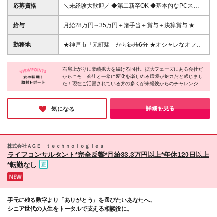
応募資格
＼未経験大歓迎／ ◆第二新卒OK ◆基本的なPCスキ
ルをお持ちの方 ◆学歴不問 ◆20代～30代活躍中！ ☆
人柄重視の採用になります！ 「経験はないけどオフ
給与
月給28万円～35万円＋諸手当＋賞与＋決算賞与 ★月
ィスワークをはじめたい」 という方はお気軽にご
平均2万～4万のインセンティブ獲得も可能！ ★昇給
応募ください♪ ＊＊こんな方にピッタリです＊＊ □オ
ではあなたの頑張りをしっかり評価。 一度の昇給で
勤務地
★神戸市「元町駅」から徒歩6分 ★オシャレなオフィ
シャレも楽しみながらオフィスワークをしたい方 □コ
5000円～5万円の給与アップも珍しくありません！ ※
スで働ける♪ ＜本社＞ 兵庫県神戸市中央区明石町44神
ミュニケーションを取りながら仕事をしたい方 □働き
上記はあくまでも最低保障です ※年齢、経験、能力を
戸御幸ビル4階 ※転勤はありません ※変更の範囲：会
やすさも大切にしたい方
考慮の上、優遇いたします ※上記月給には固定残業代
右肩上がりに業績拡大を続ける同社。拡大フェーズにある会社だ
社の定める事業所
からこそ、会社と一緒に変化を楽しめる環境が魅力だと感じまし
（20時間分／37,900円～）を含み、超過分は別途支
た！現在ご活躍されている方の多くが未経験からのチャレンジだ
給いたします ※上記月給には一律手当を含みます ※試
そう。教育実績が豊富にある同社だからこそ、未経験の方が不安
用期間中（3カ月）の雇用形態・給与・待遇に差異は
に感じるポイントを踏まえた上で研修を行っているのも、安心で
ありません
きるポイントだと感じました♪オフィスワークのお仕事で一歩踏
詳細を見る
気になる
み出したい方にぜひご応募いただきたいです◎
株式会社ＡＧＥ ｔｅｃｈｎｏｌｏｇｉｅｓ
ライフコンサルタント*完全反響*月給33.3万円以上*年休120日以上
*転勤なし
手元に残る数字より「ありがとう」を選びたいあなたへ。
シニア世代の人生をトータルで支える相談役に。