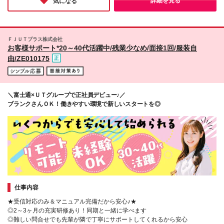
詳細を見る
気になる
ＦＪＵＴプラス株式会社
お客様サポート*20～40代活躍中/残業少なめ/面接1回/服装自
由/ZE010175
＼富士通×ＵＴグループで正社員デビュー♪／
ブランクさんＯＫ！働きやすい環境で新しいスタートを◎
仕事内容
★受信対応のみ＆マニュアル完備だから安心♪★
◎2～3ヶ月の充実研修あり！同期と一緒に学べます
◎難しい問合せでも先輩が隣で丁寧にサポートしてくれるから安心