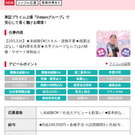
東証プライム上場『Daigasグループ』で
安心して長く働ける環境！
仕事内容
【10/1入社】★未経験OK!スキル・資格不要★残業ほ
ぼなし！福利厚生充実★大手グループならではの研
修・サポート体制あり
アピールポイント
アイコンの説明
職種未経験OK
業種未経験OK
第二新卒OK
学歴不問
経験者限定
研修・教育あり
転勤なし
リモートOK
土日祝休み
残業20時間以内
産育休活用有
服装自由
女性管理職在籍
休日120日～
育児と両立
ブランクOK
時短勤務あり
資格取得支援
副業OK
国認定取得
応募資格
＼未経験OK！社会人デビューも歓迎♪／ ■基本的なPC
操作が可能な方 ■10月1日勤務開始が可能な方 ■学歴
不問 ※10月1日入社を中心に募集していますが、10月
給与
■月給249,550円＋各種手当 ※試用期間3ヶ月/給与・
以降の入社も相談可能です。 現在のお仕事のご都合
待遇に差異はございません ※残業代は別途、全額支給
なども踏まえ、入社日は柔軟に調整いたしますので、