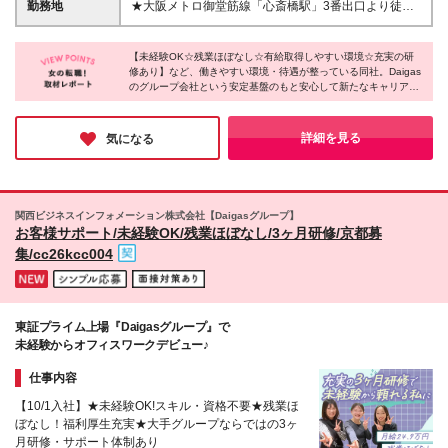
いたします ★直近3年間、ベースアップを実施中！ ＼
勤務地
★大阪メトロ御堂筋線「心斎橋駅」3番出口より徒歩3
お気軽にご相談ください。 ＼こんな方にピッタリ！
各種手当を充実させています！／ ◎10時30分～19時
分 ★自転車通勤も可能です！ ※マイカー・バイク通
／ ・安定した会社で腰を据えて働きたい ・同世代の
10分シフトの場合：1040円/日 ◎土曜勤務：740円/日
勤不可 ★駅チカ勤務地&転勤なし ■心斎橋拠点 大阪市
多い職場で楽しく働きたい ・プライベートの時間を
◎日祝勤務手当：1160円/日 ◎年末年始勤務手当：
【未経験OK☆残業ほぼなし☆有給取得しやすい環境☆充実の研
中央区南船場4-2-4 日本生命御堂筋ビル ☆アクセスが
大切にしたい ＜契約の期間＞ ※契約の更新有（契約
修あり】など、働きやすい環境・待遇が整っている同社。Daigas
6000円～8100円/日
良くコンビニや飲食店が多いエリアです◎ ☆転居を
のグループ会社という安定基盤のもと安心して新たなキャリアを
期間満了時に判断） ※通算契約期間に定めあり ※5年
伴う転勤はありません ＜関西本社＞ 大阪駅周辺エリ
スタートできるのが魅力です♪ライフイベントを経ても長く働け
度以降無期転換可能
ア 本町・心斎橋エリア・難波・湊町エリア ※関西限
る環境を探している方、安定企業で不安になることなく働きたい
定求人※ ※本社勤務ではありません※ (変更の範囲)上
方にぴったりの求人です！少しでも気になった方はぜひご応募く
詳細を見る
気になる
ださい◎
記を除く当社関連勤務地
関西ビジネスインフォメーション株式会社【Daigasグループ】
お客様サポート/未経験OK/残業ほぼなし/3ヶ月研修/京都募
集/cc26kcc004
東証プライム上場『Daigasグループ』で
未経験からオフィスワークデビュー♪
仕事内容
【10/1入社】★未経験OK!スキル・資格不要★残業ほ
ぼなし！福利厚生充実★大手グループならではの3ヶ
月研修・サポート体制あり