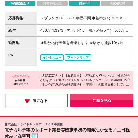
時短勤務あり
資格取得支援
副業OK
国認定取得
応募資格
＜ブランクOK！＞ ※学歴不問 ◆基本的なPCスキルを
お持ちの方 └タイピングができればOKです！ ～こん
な方に向いています！～ ◎「人と話すことが好き」
給与
400万円/39歳（アドバイザー職・経験5年） 500万
を活かせるお仕事をお探しの方 ◎平日の日中の時間
円/42歳（チーフ職・経験1年） 550万円/51歳（マネ
を有意義に過ごしたい方 ◎ブランクがあっても始め
ージャー職・経験4年） ＜上記は年収例です＞ ＝＝＝
勤務地
★勤務地は希望を考慮します ★駅から徒歩10分圏内
られるお仕事をお探しの方
＝＝＝＝＝＝＝＝＝＝＝＝＝ ＜初年度の想定年収：
■新宿オフィス └東京都新宿区西新宿 ■丸の内オフィ
350万～430万円※週5日勤務＞ ★光が丘センターは
ス └東京都千代田区丸の内2丁目2-3 ■光が丘オフィス
PR
インタビュー
フォトクリップ
380万円～430万円 ◆時給1,750円～2,380円（※18時
└東京都練馬区 ■池袋オフィス └東京都豊島区 (変更の
以降は時給2,250円以上） └光が丘：時給1,900円以上
範囲)上記を除く当社関連勤務地
丸の内：時給2,000円以上（丸の内は18時以降の時
給アップはありません） ※経験・年齢・能力を考慮の
【残業ほぼナシ】【服装自由】【有給消化95％】など、社員がゆ
とりを持って働ける環境が整っているリムライン。1946年に設立
うえ決定いたします ※座学研修中（20日間）は時給
された独立系総合保険調査会社「審調社」の関連会社として、景
1,320円（※丸の内：時給1,500円） ⇒座学研修時間
気に左右されにくい経営基盤が整っているそうです。現在、3種
は日によって異なります。（平日のみ） [1]9:00～
類のオペレーションスタッフのポジションを募集しており、それ
17:00 [2]12:00～21:00 [3]13:00～21:00 ※OJT研修期
ぞれ魅力的な仕事内容のため、あなたが興味のある分野があれば
詳細を見る
気になる
間は下記の給与となります。 新宿・池袋：9:00-
ぜひご応募ください！
18:00/時給1,550円（18時以降/時給1,940円） 光が
丘：9:00-18:00/時給1,700円（18時以降/時給2,130
円） 丸の内：11:00-19:00/時給1,770円（18時以降
株式会社トライトキャリア ＩＣＴ事業部
のUPはありません） ★入社後は3ヶ月の契約/その後
電子カルテ等のサポート業務◎医療事務の知識活かせる／土日祝
は基本的には1年ごとの契約更新 ★1年ごとの評価制
休み／在宅可
度（昇給）あり