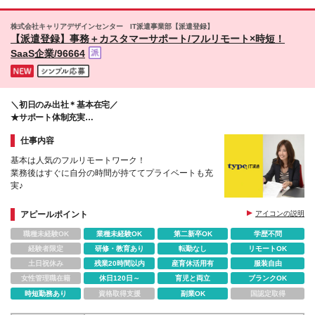
株式会社キャリアデザインセンター IT派遣事業部【派遣登録】
【派遣登録】事務＋カスタマーサポート/フルリモート×時短！
SaaS企業/96664
＼初日のみ出社＊基本在宅／
★サポート体制充実
★病欠やあらかじめの休み調整、当日休みも取りやすい♪
仕事内容
基本は人気のフルリモートワーク！
業務後はすぐに自分の時間が持ててプライベートも充
実♪
アピールポイント
アイコンの説明
職種未経験OK
業種未経験OK
第二新卒OK
学歴不問
経験者限定
研修・教育あり
転勤なし
リモートOK
土日祝休み
残業20時間以内
産育休活用有
服装自由
女性管理職在籍
休日120日～
育児と両立
ブランクOK
時短勤務あり
資格取得支援
副業OK
国認定取得