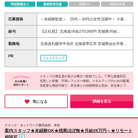
時短勤務あり
資格取得支援
副業OK
国認定取得
応募資格
＜未経験歓迎＞ 20代～30代の女性活躍中！ ※基本
的なPCスキル(Word・Excel等)をお持ちの方！ ＜他
にも下記の経験を活かせます＞ ・電子カルテやレセ
給与
【正社員】 北海道/月給270,000円 宮城県/月給
プトコンピュータの使用経験 ・介護記録システム、
270,000円 茨城県/月給270,000円 埼玉県/月給
医療予約システムなどの使用経験 ・医療事務や受付
280,000円 千葉県/月給280,000円 東京都/月給
勤務地
北海道札幌市中央区 北海道帯広市 宮城県仙台市青葉
など医療機関での経験、他 【こんな方は歓迎】 〇医
280,000円 神奈川県/月給280,000円 新潟県/月給
区 茨城県水戸市 埼玉県さいたま市大宮区 埼玉県川口
療・介護・看護に関する経験がある方 〇ITやシステム
270,000円 岐阜県/月給270,000円 静岡県/月給
市 千葉県千葉市中央区 東京都葛飾区 東京都江戸川区
PR
に興味がある方 〇人の役に立つ仕事がしたい方 〇し
フォトクリップ
270,000円 愛知県/月給270,000円 三重県/月給
東京都港区 東京都荒川区 東京都渋谷区 東京都新宿区
っかり教えてくれるところでスタートしたい方 〇ス
270,000円 滋賀県/月給270,000円 京都府/月給
東京都杉並区 東京都世田谷区 東京都千代田区 東京都
キル・キャリアアップがしたい方 〇ワークライフバ
270,000円 大阪府/月給270,000円 兵庫県/月給
足立区 東京都台東区 東京都大田区 東京都中央区 東京
ランスを大切にしたい方 〇チームワークを大切にで
270,000円 奈良県/月給270,000円 岡山県/月給
スタッフの満足度の高さが際立つ取材でした。丁寧な面接対応、
都中野区 東京都板橋区 東京都品川区 東京都文京区 東
きる方 〇人間関係がいい職場で働きたい方 〇安定企
充実した研修、手厚いフォロー体制。スキルアップのための配属
270,000円 広島県/月給270,000円 香川県/月給
京都北区 神奈川県横浜市港北区 新潟県新潟市中央区
業で腰を据えて働きたい方 ◆業種未経験歓迎/職種未
先変更も相談可能で、担当者との信頼関係も良好。担当者とプラ
270,000円 福岡県/月給270,000円 佐賀県/月給
岐阜県大垣市 静岡県静岡市葵区 愛知県刈谷市 愛知県
イベートで交流する人もいるそうです。あなたの挑戦を温かく見
経験歓迎 ◆学歴不問/第二新卒歓迎 ◆正社員経験不問/
270,000円 大分県/月給270,000円 鹿児島県/月給
名古屋市中区 三重県津市 滋賀県草津市 京都府京都市
守り、成功を全力で応援してくれる。そんな会社で、新しいスタ
フリーター歓迎 ◆資格不問/無資格OK ◆経験者歓迎/
270,000円 沖縄県/月給270,000円 ＜内訳＞ 月給
南区 大阪府高槻市 大阪府吹田市 大阪府大阪市中央区
ートを切りませんか？
詳細を見る
気になる
ブランクOK ◆20代活躍中/30代活躍中/女性活躍中 ◆
280,000円(基本給234,000円、固定残業代46,000円/
兵庫県神戸市中央区 奈良県橿原市 奈良県奈良市 岡山
ハローワークでお探しの方も歓迎 【下記業務の経験
月25ｈ含む) 月給270,000円(基本給225,500円、固定
県岡山市北区 広島県広島市中区 香川県高松市 佐賀県
者や興味がある方も歓迎】 データ入力、データ分
残業代44,500円/月25ｈ含む) ※超過分別途支給 ＜試
鳥栖市 福岡県飯塚市 福岡県福岡市博多区 大分県大分
析、IT事務、社内SE、ゲーム業界など
用期間について＞ 試用期間6ヶ月 月給256,000円(基本
市 鹿児島県鹿児島市 鹿児島県日置市 沖縄県那覇市
クイック・ネットワーク株式会社 本社
給229,000円、固定残業代27,000円/月15ｈ含む) ※超
案内スタッフ★未経験OK★残業ほぼ無★月給28万円～★リモート
過分別途支給 ※雇用形態・待遇・福利厚生については
相談可
変更なし