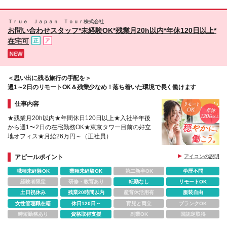
Ｔｒｕｅ Ｊａｐａｎ Ｔｏｕｒ株式会社
お問い合わせスタッフ*未経験OK*残業月20h以内*年休120日以上*
在宅可
＜思い出に残る旅行の手配を＞
週1～2日のリモートOK＆残業少なめ！落ち着いた環境で長く働けます
仕事内容
★残業月20h以内★年間休日120日以上★入社半年後
から週1〜2日の在宅勤務OK★東京タワー目前の好立
地オフィス★月給26万円～（正社員）
アピールポイント
アイコンの説明
職種未経験OK
業種未経験OK
第二新卒OK
学歴不問
経験者限定
研修・教育あり
転勤なし
リモートOK
土日祝休み
残業20時間以内
産育休活用有
服装自由
女性管理職在籍
休日120日～
育児と両立
ブランクOK
時短勤務あり
資格取得支援
副業OK
国認定取得