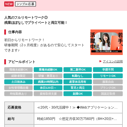
人気のフルリモートワーク◎
残業ほぼなしでプライベートと両立可能！
仕事内容
初日からリモートワーク！
研修期間（2ヶ月程度）があるので安心してスタート
できます♪
アピールポイント
アイコンの説明
職種未経験OK
業種未経験OK
第二新卒OK
学歴不問
経験者限定
研修・教育あり
転勤なし
リモートOK
土日祝休み
残業20時間以内
産育休活用有
服装自由
女性管理職在籍
休日120日～
育児と両立
ブランクOK
時短勤務あり
資格取得支援
副業OK
国認定取得
応募資格
≪20代・30代活躍中！≫ ◆Webアプリケーションサ
ービスもしくはクラウドサービス等の問い合わせ対応
経験 ◆メールやチャット対応の経験 ※ブランクがあ
給与
時給1850円 ☆想定月収30万7560円（8H×20日+残
る方やこれまでのご経験に自信がない方も、まずはお
業5H） ※交通費全額支給 ※在宅日数に応じて、在宅