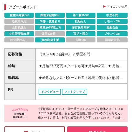
アピールポイント
アイコンの説明
職種未経験OK
業種未経験OK
第二新卒OK
学歴不問
経験者限定
研修・教育あり
転勤なし
リモートOK
土日祝休み
残業20時間以内
産育休活用有
服装自由
女性管理職在籍
休日120日～
育児と両立
ブランクOK
時短勤務あり
資格取得支援
副業OK
国認定取得
応募資格
《30～40代活躍中》 ☆学歴不問
給与
★月給27.7万円スタートも可★賞与年2回！★ 月給
210,000円～277,000円＋各種手当＋賞与年2回 ※給与
は勤務地に応じて変更します。 ※年齢や経験・スキル
勤務地
★転勤なし／U・Iターン歓迎！地元で働ける♪ 配属
などを考慮して決定します ※残業代は全額支給します
先：東京・神奈川・長野・石川・大阪・福岡・札幌・
※上記は初年度の月給となります ※試用期間3ヶ月
愛知・広島にある『NTTドコモ』グループ 《勤務地一
PR
インタビュー
フォトクリップ
（その他待遇に差異はありません）
覧》 ■東京 ・東京都新宿区新宿4-1-6（新宿三丁目駅
より徒歩1分） ・東京都渋谷区千駄ヶ谷5-24-3（代々
木駅より徒歩2分） ・東京都豊島区南池袋1-16-
今回お伺いしたのは、富士通とＵＴグループを母体とするＦＪＵ
15（池袋駅より徒歩2分） ・東京都立川市曙町1-31-
Ｔプラス株式会社。盤石な経営基盤が整っているのはもちろん、
2（立川北駅より徒歩2分） ■神奈川 ・神奈川県横浜
働きやすい環境・制度や教育制度も充実しているので、「未経験
市西区みなとみらい4-7-3（みなとみらい駅より徒歩4
からチャレンジしたい」「正社員として長く活躍したい」という
分） ■長野 ・長野県長野市上千歳町1112-1（長野駅
方にピッタリ♪ 事業拡大にあわせて積極的な採用活動を行ってい
より徒歩8分） ■石川 ・石川県金沢市大手町12-8（金
る今がチャンスです！ぜひこの機会にご応募してみてはいかがで