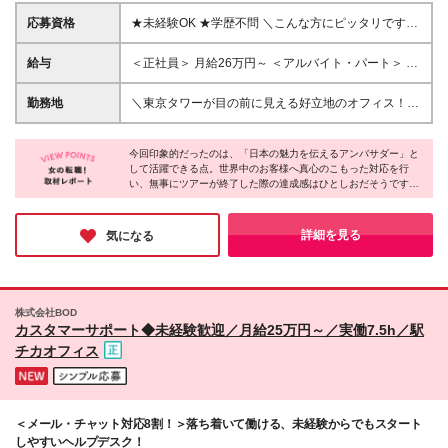
応募資格
★未経験OK ★学歴不問 ＼こんな方にピッタリです！
／ ★ワークライフバランスを整え、長く働き続けた
い方 ★落ち着いた環境で、一人ひとりのお客様に丁
給与
＜正社員＞ 月給26万円～ ＜アルバイト・パート＞ 時
寧に向き合いたい方 ★語学力を活かしたい、または
給1700円～ ※給与は経験や能力を考慮し決定いたし
働きながら磨いていきたい方
ます ※残業代は全額別途支給いたします ※試用期間3
勤務地
＼東京タワーが目の前に見える好立地のオフィス！神
ヶ月あり。期間中の給与・待遇の差異はありません
谷町駅から徒歩5分／ 東京都港区芝公園3-5-8 機械
振興会館B109 (変更の範囲)上記を除く当社関連勤務
今回印象的だったのは、「日本の魅力を伝えるアンバサダー」と
地
して活躍できる点。世界中のお客様へ真心のこもった対応を行
い、無事にツアーが終了した際の達成感はひとしおだそうです。
また、社内は年齢などの壁がなく、お互いを尊重し高め合える温
かな雰囲気。スキルを磨きながら自分らしく長く活躍できる、同
社ならではの働きやすさを強く実感しました。
詳細を見る
気になる
株式会社BOD
カスタマーサポート◆未経験歓迎／月給25万円～／実働7.5h／駅
チカオフィス
＜メール・チャット対応8割！＞落ち着いて働ける、未経験からでもスタート
しやすいヘルプデスク！