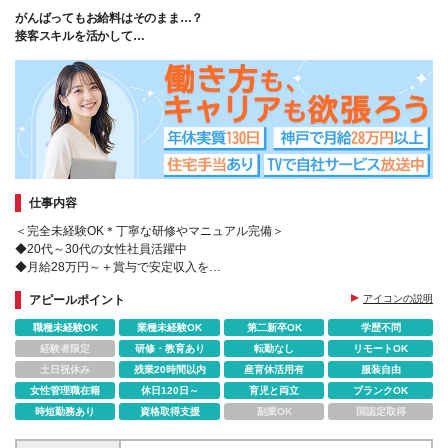
がんばってもお給料はそのまま…？
接客スキルを活かして
高待遇と納得のキャリアを掴みませんか♪
仕事内容
＜完全未経験OK＊丁寧な研修やマニュアル完備＞
◆20代～30代の女性社員活躍中
◆月給28万円～＋賞与で安定収入を
◆空調完備のオフィスでお仕事
アピールポイント
アイコンの説明
◆1杯50円のドリンクやオフィスグリコあり
職種未経験OK
業種未経験OK
第二新卒OK
学歴不問
経験者限定
研修・教育あり
転勤なし
リモートOK
土日祝休み
残業20時間以内
産育休活用有
服装自由
女性管理職在籍
休日120日～
育児と両立
ブランクOK
時短勤務あり
資格取得支援
副業OK
国認定取得