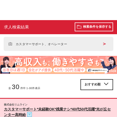
求人検索結果
検索条件を保存する
＞
カスタマーサポート、オペレーター
30
全
件中 1-30件表示
株式会社リムライン
カスタマーサポート*未経験OK*残業ナシ*40代50代活躍*光が丘セ
ンター高時給