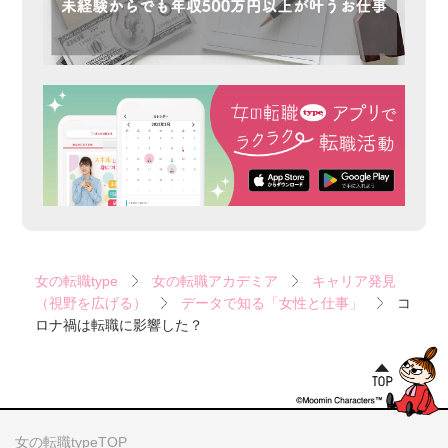
女の転職type
女の転職アカデミア
キャリア発見
（視野を広げる）
データで知る「女性と仕事」
コ
ロナ禍は転職に影響した？
女の転職typeTOP