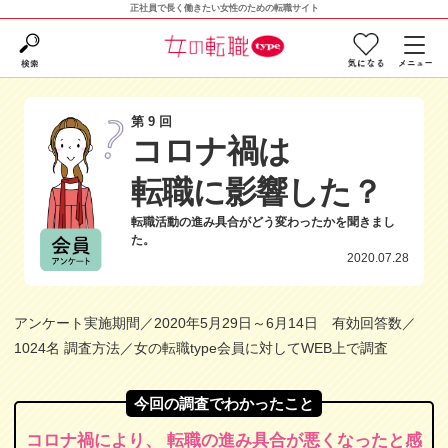
正社員で長く働きたい女性のための転職サイト
第9回
コロナ禍は
転職に影響した？
転職活動の進み具合がどう変わったかを聞きまし
た。
2020.07.28
アンケート実施期間／2020年5月29日～6月14日 有効回答数／
1024名 調査方法／女の転職type会員に対してWEB上で調査
今回の調査でわかったこと
コロナ禍により、 転職の進み具合が悪くなったと感