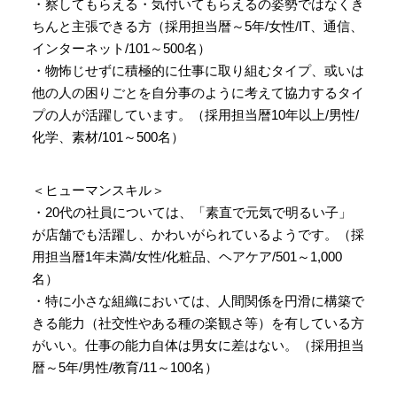
・察してもらえる・気付いてもらえるの姿勢ではなくき
ちんと主張できる方（採用担当暦～5年/女性/IT、通信、
インターネット/101～500名）
・物怖じせずに積極的に仕事に取り組むタイプ、或いは
他の人の困りごとを自分事のように考えて協力するタイ
プの人が活躍しています。（採用担当暦10年以上/男性/
化学、素材/101～500名）
＜ヒューマンスキル＞
・20代の社員については、「素直で元気で明るい子」
が店舗でも活躍し、かわいがられているようです。（採
用担当暦1年未満/女性/化粧品、ヘアケア/501～1,000
名）
・特に小さな組織においては、人間関係を円滑に構築で
きる能力（社交性やある種の楽観さ等）を有している方
がいい。仕事の能力自体は男女に差はない。（採用担当
暦～5年/男性/教育/11～100名）