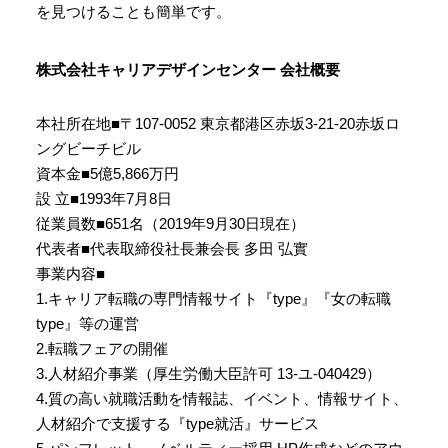
を見つけることも簡単です。
株式会社キャリアデザインセンター 会社概要
本社所在地■〒107-0052 東京都港区赤坂3-21-20赤坂ロ
ングビーチビル
資本金■5億5,866万円
設 立■1993年7月8日
従業員数■651名（2019年9月30日現在）
代表者■代表取締役社長兼会長 多田 弘實
事業内容■
1.キャリア転職の専門情報サイト『type』『女の転職
type』等の運営
2.転職フェアの開催
3.人材紹介事業（厚生労働大臣許可 13-ユ-040429）
4.質の高い就職活動を情報誌、イベント、情報サイト、
人材紹介で支援する『type就活』サービス