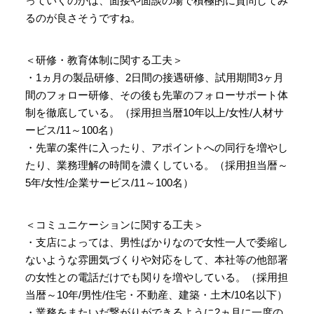
っていくのかは、面接や面談の場で積極的に質問してみ
るのが良さそうですね。
＜研修・教育体制に関する工夫＞
・1ヵ月の製品研修、2日間の接遇研修、試用期間3ヶ月
間のフォロー研修、その後も先輩のフォローサポート体
制を徹底している。（採用担当暦10年以上/女性/人材サ
ービス/11～100名）
・先輩の案件に入ったり、アポイントへの同行を増やし
たり、業務理解の時間を濃くしている。（採用担当暦～
5年/女性/企業サービス/11～100名）
＜コミュニケーションに関する工夫＞
・支店によっては、男性ばかりなので女性一人で委縮し
ないような雰囲気づくりや対応をして、本社等の他部署
の女性との電話だけでも関りを増やしている。（採用担
当暦～10年/男性/住宅・不動産、建築・土木/10名以下）
・業務をまたいだ繋がりができるように2ヵ月に一度の