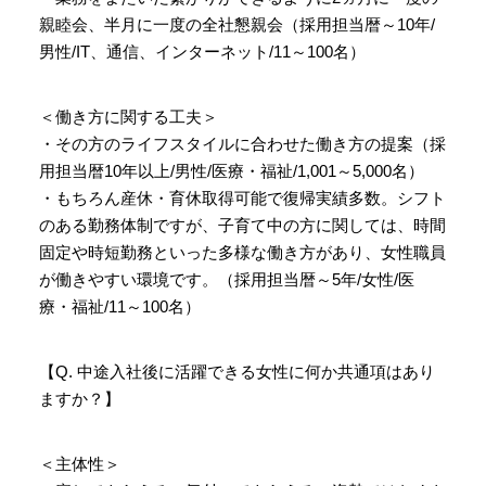
親睦会、半月に一度の全社懇親会（採用担当暦～10年/
男性/IT、通信、インターネット/11～100名）
＜働き方に関する工夫＞
・その方のライフスタイルに合わせた働き方の提案（採
用担当暦10年以上/男性/医療・福祉/1,001～5,000名）
・もちろん産休・育休取得可能で復帰実績多数。シフト
のある勤務体制ですが、子育て中の方に関しては、時間
固定や時短勤務といった多様な働き方があり、女性職員
が働きやすい環境です。（採用担当暦～5年/女性/医
療・福祉/11～100名）
【Q. 中途入社後に活躍できる女性に何か共通項はあり
ますか？】
＜主体性＞