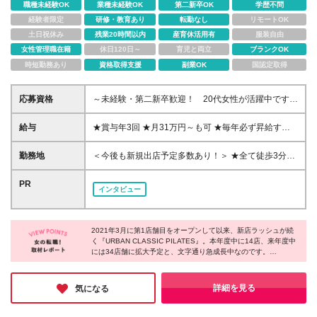
職種未経験OK
業種未経験OK
第二新卒OK
学歴不問
経験者限定
研修・教育あり
転勤なし
リモートOK
土日祝休み
残業20時間以内
産育休活用有
服装自由
女性管理職在籍
休日120日～
育児と両立
ブランクOK
時短勤務あり
資格取得支援
副業OK
国認定取得
応募資格
～未経験・第二新卒歓迎！ 20代女性が活躍中です～
■学歴不問 ☆お客様に寄り添うお仕事なので、接客経
験が活かせます！
給与
★賞与年3回 ★月31万円～も可 ★毎年必ず昇給する
制度あり！ ■月給26万円～37万円 ※地域手当3万、見
込残業20時間分33854円～含む。超過分別途支給しま
勤務地
＜今後も新規出店予定多数あり！＞ ★全て徒歩3分以
す ※試用期間4ヶ月。期間中は月給24万円（地域手当
内の駅チカ店舗です★ 東京・神奈川・千葉・埼玉の
3万、見込残業20時間分31250円円含む）。その他の
各店舗での勤務となります。 ※原則転勤はありませ
PR
インタビュー
待遇に差異はありません ------ ★住宅手当あり ★評価
ん。今後の新店舗立ち上げに伴い、本人が希望した場
制度も充実！ ┗インストラクターランク・役職・担
合は全国各地で活躍することも可能です ※希望を考慮
当業務によって段階的に収入アップ（手当や業績賞与
します ※本社：東京都港区北青山1-2-3 青山ビル9F
に反映） ┗勤続給があり、毎年必ず昇給します！
2021年3月に第1店舗目をオープンして以来、新店ラッシュが続
く『URBAN CLASSIC PILATES』。本年度中に14店、来年度中
には34店舗に拡大予定と、文字通り急成長中なのです。
その成長を支えるのは、20代を中心とした若手スタッフだそう！
記事でも紹介したように一人ひとりの個性を大切にするカルチャ
ーがあり、皆さん前向きにのびのびと働けるからこそ、会社がど
詳細を見る
気になる
んどん伸びているのだと感じました！