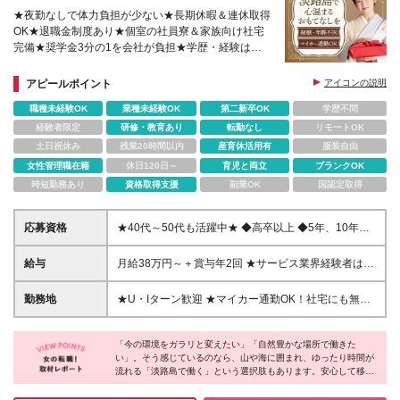
★夜勤なしで体力負担が少ない★長期休暇＆連休取得
OK★退職金制度あり★個室の社員寮＆家族向け社宅
完備★奨学金3分の1を会社が負担★学歴・経験は一
切不問★産休復帰率90％★自社運営の託児所や子育
て支援あり
アピールポイント
アイコンの説明
職種未経験OK
業種未経験OK
第二新卒OK
学歴不問
経験者限定
研修・教育あり
転勤なし
リモートOK
土日祝休み
残業20時間以内
産育休活用有
服装自由
女性管理職在籍
休日120日～
育児と両立
ブランクOK
時短勤務あり
資格取得支援
副業OK
国認定取得
応募資格
★40代～50代も活躍中★ ◆高卒以上 ◆5年、10年と
長く活躍するスタッフも多く、安心してスタートでき
る環境です ※もちろん未経験の方も歓迎です！ ★…1
給与
月給38万円～＋賞与年2回 ★サービス業界経験者は優
つでも当てはまる方におススメ…★ □自然豊かな土地
遇します ＼手当充実で生活費を減らせる！／ ★完全
でもっとのびのびと働きたい □淡路島で働くことに興
個室のワンルーム単身寮、2DKの社宅を完備！家賃2
勤務地
★U・Iターン歓迎 ★マイカー通勤OK！社宅にも無料
味がある □都会の喧騒から抜け出したい □もっと自分
万円～と格安！ ★奨学金返済支援制度あり ★食事補
駐車場あり ★独身寮・社宅完備 ┗1R：月2万円～／
の時間も充実させたい □お客様との交流も楽しめる接
助、制服貸与 ★幼児育成手当、子ども手当 ※経験・
2DK：月3万円（スタッフの約9割が利用中） ★2022
客がしたい
年齢・能力を考慮の上、決定します ※試用期間3ヶ月
「今の環境をガラリと変えたい」「自然豊かな場所で働きた
年度「JTBが選ぶサービス最優秀旅館・ホテル」旅館
い」。そう感じているのなら、山や海に囲まれ、ゆったり時間が
間（期間中の給与・待遇・雇用形態に差異はありませ
部門を受賞！ ★TVCMでもおなじみの海を一望できる
流れる「淡路島で働く」という選択肢もあります。安心して移住
ん) ※固定残業代（3,000円～5,000円／月2時間分）を
淡路島のホテルです ※関西限定求人※ 兵庫県洲本市小
できる社宅や制度が整っているのはもちろん、プライベートも大
含みます。超過分は別途支給します。
路谷20番地（古茂江海岸） ★海と山に囲まれた楽
切にした働き方が可能です。さらにチームワークも抜群で、お客