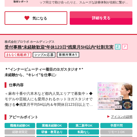
ッフ同士で助け合ったりと、スムーズな診療体制が信頼に繋がっ
転勤はありませんが、ゆくゆくは2院内での異動が発
ているとのことです。もちろんスタッフはシフト制できっちり休
生する可能性がございます ★月1.5万円で住める社宅
憩を取れるので安心してください！多角的な事業展開で売上高47
をご用意 港南台本院のクリニックから徒歩10～15分
億円を誇る安定基盤と地域からの厚い信頼。このような環境だか
詳細を見る
気になる
らこそ、社員の方々が安心して長く働けると確信しました。
と通勤に便利な場所に、 月1万5000円で住める借り上
げ社宅（2LDK程度）をご用意しています♪ 「横浜で
家賃を抑えながら生活できる！」と社員にも好評で、
社員の約4分の1が活用中です。 ★マイカー通勤
株式会社プロラボ ホールディングス
OK（駐車場あり） (変更の範囲)上記を除く当社関連
受付事務*未経験歓迎*年休123日*残業月5H以内*社割充実
勤務地
＊*インナービューティー着目のヨガスタジオ＊*
未経験から、“キレイ”を仕事に♪
仕事内容
＜麻布十番や六本木など都内人気エリアで募集中＞◆
モデルや芸能人にも愛用されるホットヨガスタジオで
働ける◆残業月平均5H以内＆年間休日123日以上でプ
ライベートも充実◆研修充実！レッスン対応なし！
アピールポイント
アイコンの説明
職種未経験OK
業種未経験OK
第二新卒OK
学歴不問
経験者限定
研修・教育あり
転勤なし
リモートOK