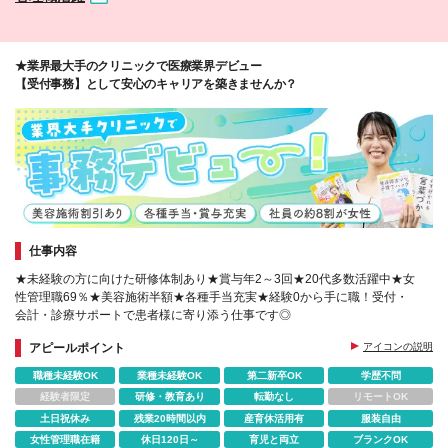
★業界最大手のクリニックで医療業界デビュー
【受付事務】として安心のキャリアを築きませんか？
仕事内容
★未経験の方に向けた研修体制あり★賞与年2～3回★20代多数活躍中★女
性管理職69％★美容施術半額★各種手当充実★経験0から手に職！受付・
会計・診療サポートで患者様に寄り添う仕事です◎
アピールポイント
アイコンの説明
職種未経験OK
業種未経験OK
第二新卒OK
学歴不問
経験者限定
研修・教育あり
転勤なし
リモートOK
土日祝休み
残業20時間以内
産育休活用有
服装自由
女性管理職在籍
休日120日～
育児と両立
ブランクOK