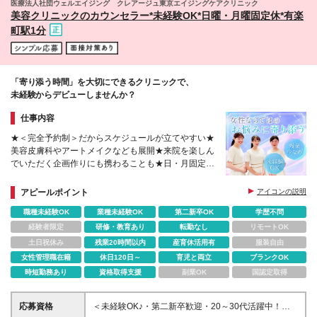
医療法人社団ウェルエイジング クレアージュ東京エイジングケアクリニック
美容クリニックのカウンセラー*未経験OK*日曜・月曜固定休*有楽
町駅1分
「寄り添う時間」を大切にできるクリニックで、
未経験からデビューしませんか？
仕事内容
★＜完全予約制＞だからスケジュールが立てやすい★
美容皮膚科やアートメイクなども展開★来院を楽しん
でいただく企画作りにも携わることも★日・月固定
休・残業ほぼなしでプライベート充実★
アピールポイント
アイコンの説明
職種未経験OK
業種未経験OK
第二新卒OK
学歴不問
経験者限定
研修・教育あり
転勤なし
リモートOK
土日祝休み
残業20時間以内
産育休活用有
服装自由
女性管理職在籍
休日120日～
育児と両立
ブランクOK
時短勤務あり
資格取得支援
副業OK
国認定取得
応募資格
＜未経験OK♪・第二新卒歓迎・20～30代活躍中！＞