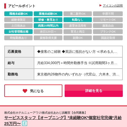
◆入居者様と、一緒に働くチームのメンバーと深い信
アピールポイント
アイコンの説明
頼関係を構築
職種未経験OK
業種未経験OK
第二新卒OK
学歴不問
経験者限定
研修・教育あり
転勤なし
リモートOK
土日祝休み
残業20時間以内
産育休活用有
服装自由
女性管理職在籍
休日120日～
育児と両立
ブランクOK
時短勤務あり
資格取得支援
副業OK
国認定取得
応募資格
◆接客のご経験 ◆英語に抵抗がない方 ≪求める人物
イメージ≫ ・ホスピタリティ精神 ・接客のご経験 ・
チームで働いたご経験 ・英語⼒（※⽇常会話レベ
給与
⽉給334,000円＋時間外勤務手当 ※試用期間3ヶ月あ
ル） ★マニュアルにとらわれず、⾃ら考え⾏動で
り。期間中の給与・待遇に差異はありません ※時間外
き、臨機応変にかつパーソナルな⼊居者対応ができる
勤務手当は別途全額⽀給いたします（平均残業時間10
勤務地
東京都内26物件の内いずれか（代官⼭、六本⽊、渋
方に向いています ※契約期間1年 ※契約の更新あり
時間程度） ※定期昇給はありませんが、査定によって
⾕、汐留、新宿等） ※物件間で異動の可能性がござい
（職務遂⾏能⼒や勤務成績等により判断、更新上限5
評価が⾼い方は4/1付で昇給いたします（400万・425
ます（転居を伴う転勤はありません） ※職種の変更は
年）
万・450万） ◇年収：400万円
ありませんが、部署異動の可能性はあります ※変更の
詳細を見る
気になる
範囲：上記を除く当社関連勤務
株式会社ホテルニューアワジ/株式会社あわじ浜離宮【合同募集】
サービススタッフ【オープニング】*未経験OK*個室社宅完備*月給
25万円〜