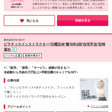
リラグゼーション業界で22年の歴史を持ち、全国に店舗を展開す
*PANTHEON白金台プラチナ通り店/白金台
る株式会社オリーブスパ。安定した運営体制に加え、AIには代わ
*PANTHEON西麻布店/西麻布 *PANTHEON赤坂店/赤
ることができない業種であるため将来性も高く、スタッフが安心
坂 <渋谷区> *恵比寿店/恵比寿西 *DH恵比寿駅前店/恵
して働ける企業様だと感じました。エステと違い回数券制度を取
比寿南 *PENT HOUSE代官山店/鉢山町 <新宿区>
り入れておらず、お客様への提案負担が少ないのも特徴。美容に
*PANTHEON新宿店/歌舞伎町 <中央区> *銀座店/銀座
関わる仕事で、安定と安心を手に入れながら自分らしく働きたい
詳細を見る
気になる
という方に、ぜひご応募いただきたい企業様です。
*PANTHEON銀座並木通り店/銀座 <世田谷区> *三宿
店/池尻 ■横浜 *横浜元町中華街店/中区 ■名古屋 *名古
屋錦店/中区 ■大阪 *PENT HOUSE堀江店/西区
*PANTHEON心斎橋店/中央区 *PANTHEON西梅田店/
株式会社VB NEXT
北区 ■福岡 *PANTHEON西中洲店/中央区
ピラティスインストラクター*日曜定休*賞与年3回*住宅手当*定時
退社
+°.「販売」「接客」「サービス」経験が活きる.°+
未経験から月給26万円以上×早期活躍のキャリアをGET♪
仕事内容
＼「マシンピラティス×ボディメイク」フィットネス
で働こう！／
┃ボディメイクのノウハウで自分もキレイに♪
┃指導・販売ノルマは一切なし
┃業務時間外に仕事の連絡はNG
アピールポイント
アイコンの説明
┃毎年必ず5,000円昇給＆賞与年3回