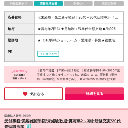
時短勤務あり
資格取得支援
副業OK
国認定取得
応募資格
≪未経験・第二新卒歓迎！20代～30代活躍中≫ 「優
しいね」「気が利くね」とよく言われる、そんな方に
ピッタリ♪ ◆高卒以上 ◆基本的なPCスキルをお持ち
給与
★賞与年2回◎ ★月給制＋残業代全額支給 ■月給26万
の方（データ入力ができればOK） ※契約の更新あり
1950円～ ※試用期間なし ※初回契約期間6ヶ月（期間
（契約期間満了前に判断） ※通算契約期間は5年が上
中の給与・待遇に差異はありません） ※残業代全額支
勤務地
★TOTO岡崎ショールーム（愛知県）募集★複数名採
限となりますが、期間中に正社員（勤務地・職種限
給
用★転勤なし★ ■愛知県岡崎市六名南1-4-2 └愛知県
定）に登用されなかった場合でも、無期契約社員とし
環状鉄道「六名駅」より徒歩3分 ※希望勤務地への配
PR
て長く活躍しながら、引き続き正社員へチャレンジい
インタビュー
属となります。転勤はありません ※上記以外での勤務
ただけます。
の可能性はございません
【賞与年2回】【年間休日123日】【有給取得率91.8%(2025年度
実績)】など働く女性にとって魅力満載のTOTO。正社員（勤務
地・職種限定）登用制度があり、直近2年の登用試験では受験者
の約9割の方が合格しており、将来的には更なる安定を手に入れ
られるチャンスもあります。働きやすい環境で、これから新しい
キャリアをスタートさせたいという方はぜひご検討いただければ
詳細を見る
気になる
と思います！
医療法人社団 上桜会
受付事務*美容施術半額*未経験歓迎*賞与年2～3回*研修充実*20代
管理職活躍