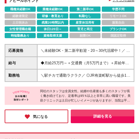
アピールポイント
アイコンの説明
職種未経験OK
業種未経験OK
第二新卒OK
学歴不問
経験者限定
研修・教育あり
転勤なし
リモートOK
土日祝休み
残業20時間以内
産育休活用有
服装自由
女性管理職在籍
休日120日～
育児と両立
ブランクOK
時短勤務あり
資格取得支援
副業OK
国認定取得
応募資格
＼未経験OK・第二新卒歓迎・20～30代活躍中！／ ★
学歴不問 ★経験不問
給与
◆月給25万円～＋交通費（月5万円まで）＋昇給年1
回＋賞与 ※給与は年齢、経験、能力を考慮の上、優遇
します。 ※試用期間3ヶ月あり（その間の雇用形態・
勤務地
＼駅チカで通勤ラクラク／ ◎JR有楽町駅から徒歩1
給与・待遇の差異はありません） ※残業が発生した場
分！ ◎東京メトロ日比谷駅直結！
合は（月45時間分まで）1分単位で支給します
………………………………… ＜クレアージュ東京 エ
同社のスタッフは全員女性。結婚や出産後も多くのスタッフが長
イジングケアクリニック＞ 東京都千代田区有楽町1-7-
く働き続けており、定着率は95％以上と非常に高い職場です。美
1 有楽町電気ビル 北館17F
容クリニックは土日が忙しいイメージがありますが、当院は平日
………………………………… (変更の範囲)上記を除く
の方がご来院が多いのが特徴。日曜・月曜が固定休なので、プラ
当社関連勤務地
イベートの予定も立てやすく、働きやすい環境です。研修やサポ
ート体制も万全！女性特有のお悩みに寄り添いながら、患者様と
詳細を見る
気になる
一緒に成長できるやりがいを感じられる職場です。