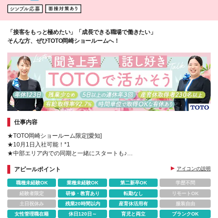
「接客をもっと極めたい」「成長できる職場で働きたい」
そんな方、ぜひTOTO岡崎ショールームへ！
仕事内容
★TOTO岡崎ショールーム限定[愛知]
★10月1日入社可能！*1
★中部エリア内での同期と一緒にスタートも♪
★5日以上の連休年3回＆時間単位で取得OKな有休有
アピールポイント
アイコンの説明
★多くの方が正社員（勤務地・職種限定）へキャリアUP
職種未経験OK
業種未経験OK
第二新卒OK
学歴不問
経験者限定
研修・教育あり
転勤なし
リモートOK
土日祝休み
残業20時間以内
産育休活用有
服装自由
女性管理職在籍
休日120日～
育児と両立
ブランクOK