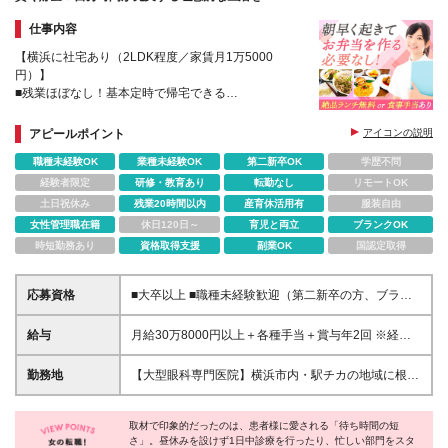
仕事内容
【横浜に社宅あり（2LDK程度／家賃月1万5000
円）】
■残業ほぼなし！基本定時で帰宅できる
■元一流シェフの豪華ランチ実質無料
アピールポイント
アイコンの説明
職種未経験OK
業種未経験OK
第二新卒OK
学歴不問
経験者限定
研修・教育あり
転勤なし
リモートOK
土日祝休み
残業20時間以内
産育休活用有
服装自由
女性管理職在籍
休日120日～
育児と両立
ブランクOK
時短勤務あり
資格取得支援
副業OK
国認定取得
応募資格
■大卒以上 ■職種未経験歓迎（第二新卒の方、ブラン
クがある方も歓迎！） ＼たとえばこんな方にピッタ
リ♪／ □接客や販売など、人と関わってお話しするの
給与
月給30万8000円以上＋各種手当＋賞与年2回 ※経験・
が好き □チームで助け合う温かい環境で働きたい □未
能力を考慮の上、決定します。 ※時間外手当は、別途
経験から、スキルが身につく仕事がしたい！ □仕事も
全額支給します。 ※3ヶ月間の試用期間があります。
勤務地
【大型眼科専門医院】横浜市内・駅チカの地域に根差
プライベートも、貯金も…自分らしい毎日を妥協した
その間も給与・待遇に変わりはありません。
したクリニック勤務♪ ■本院（岡田眼科） 横浜市港南
くない
区港南台5-5-22 ■分院（横浜西口眼科） 横浜市神奈
取材で印象的だったのは、患者様に愛される「待ち時間の短
川区鶴屋町2-23-2 TSプラザビル6F ※入社時の配属先
さ」。昼休みを設けず1日中診療を行ったり、忙しい部門をスタ
は、内定を出す段階でお伝えいたします ※転居を伴う