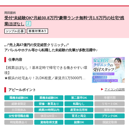
た。
割が子育てママ！ お互い助け合える環境なので、 ブ
ス利用 ※都道19号線近く ★転勤なしで腰を据えて働
ランク明けのママさんも肩身の狭い思いをせず 安心
けます ★マイカー通勤OK（駐車場完備） ★勤務地は
してスタートできます。 「人と話すのが好き」 「家
岡田眼科
ご希望や通勤のしやすさを考慮して決定します 「自
受付*未経験OK*月給30.8万円*豪華ランチ無料*月1.5万円の社宅*残
族の時間を大切にしたい」 ーーそんな想いがあれば
然の中で働きたい」 「通いやすい職場を選びたい」
大歓迎です。 あなたからのご応募をお待ちしていま
業ほぼなし
という方にもピッタリの環境！
す！
｡.:*売上高47億円の安定経営クリニック｡.:*
アパレルやホテル等から転職した未経験の先輩が多数活躍中♪
仕事内容
【残業ほぼなし！基本定時で帰宅できる働きやすい環
境】
★横浜の社宅あり！2LDK程度／家賃月1万5000円
★元一流シェフの豪華ランチが実質無料
アピールポイント
アイコンの説明
職種未経験OK
業種未経験OK
第二新卒OK
学歴不問
経験者限定
研修・教育あり
転勤なし
リモートOK
土日祝休み
残業20時間以内
産育休活用有
服装自由
女性管理職在籍
休日120日～
育児と両立
ブランクOK
時短勤務あり
資格取得支援
副業OK
国認定取得