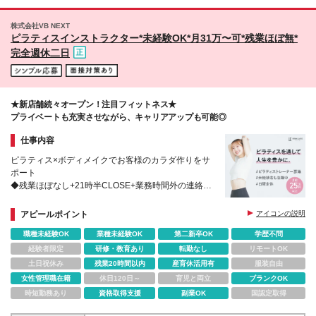
株式会社VB NEXT
ピラティスインストラクター*未経験OK*月31万〜可*残業ほぼ無*
完全週休二日
★新店舗続々オープン！注目フィットネス★
プライベートも充実させながら、キャリアアップも可能◎
仕事内容
ピラティス×ボディメイクでお客様のカラダ作りをサ
ポート
◆残業ほぼなし+21時半CLOSE+業務時間外の連絡禁
止
◆店長/人事/マーケ/SVなどへのキャリアアップも可能
アピールポイント
アイコンの説明
職種未経験OK
業種未経験OK
第二新卒OK
学歴不問
経験者限定
研修・教育あり
転勤なし
リモートOK
土日祝休み
残業20時間以内
産育休活用有
服装自由
女性管理職在籍
休日120日～
育児と両立
ブランクOK
時短勤務あり
資格取得支援
副業OK
国認定取得