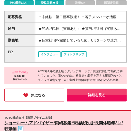
時短勤務あり
資格取得支援
副業OK
国認定取得
応募資格
＊未経験・第二新卒歓迎！ ＊若手メンバーが活躍中
◆学歴不問 ◆「淡路島が好き」「接客を極めたい」
という熱意のある方 ※ホテル・観光業界未経験の方も
給与
★昇給: 年1回（実績あり） ★賞与: 年2回（実績あ
大歓迎です! ＼こんな方にピッタリです!／ ★ゼロから
り） ※頑張りを正当に評価します! ◆月給25万800
ホテルの立ち上げに関わってみたい方 ★おもてなし
円〜＋諸手当（固定残業代等含む） ※これまでの経験
勤務地
★個室社宅を完備しているため、UIJターンや遠方か
で人を笑顔にする仕事がしたい方 ★豊かな自然に囲
や能力をしっかりと考慮し、決定します。 ※22日出
らの移住も大歓迎！ ホテルニューアワジグループの
まれ、ワークライフバランスを大切にしたい方
勤の場合、固定残業代（月24.67時間38,740円～）含
ホテル及び 2027年1月開業の新ホテルにて勤務いただ
PR
インタビュー
フォトクリップ
みます。 超過分は別途支給します。 ※試用期間2ケ
きます。 《南あわじ市慶野松原 新ホテル》 兵庫県南
月あり。期間中の給与・待遇の差異はありません。 ※
あわじ市松帆古津路970-72 (変更の範囲)上記を除く当
待遇・労働条件は両社共通
社関連勤務地
2027年1月の最上級ラグジュアリーホテル開業に向けて熱気に満
ちていました。驚いたのは、移住者や若手を迎える圧倒的なバッ
クアップ体制です。400室以上の個室社宅や365日対応の企業内
保育所を完備し、さらに最長17年の奨学金支援や家族招待制度ま
で用意。未経験からでも安心して接客のプロを目指せる環境があ
り、淡路島から世界へ感動を届けるという強い情熱と温かさを感
詳細を見る
気になる
じる企業です。
TOTO株式会社【東証プライム上場】
ショールームアドバイザー*岡崎募集*未経験歓迎*長期休暇年3回*
転勤無