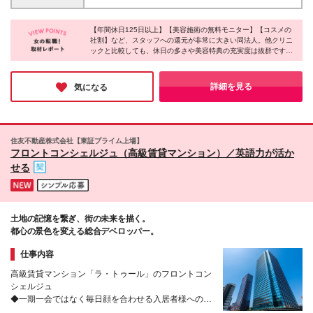
万円＋賞与（月給×4か月） ＜大阪＞ 未経験者：月給
都道府県にクリニックあり ★転勤なし ご自宅から通
21万円＋賞与（月給×4か月） 責任者候補：月給24万
える拠点での配属となります ＜下記院で積極的採用
円＋賞与（月給×4か月） ＜その他エリア＞ 未経験
【年間休日125日以上】【美容施術の無料モニター】【コスメの
中！＞ ◆渋谷駅前院 ◆品川院 ◆川口院 ◆柏院 ◆船
社割】など、スタッフへの還元が非常に大きい同法人。他クリニ
者：月給20万円＋賞与（月給×4か月） 責任者候補：
橋院 ◆八王子院 ◆藤沢院 ◆高崎院 ◆岐阜院 ◆四日
ックと比較しても、休日の多さや美容特典の充実度は抜群です！
月給23万円＋賞与（月給×4か月） ※残業代は別途全
市院 ◆大阪難波院 ◆大阪西梅田院 ◆神戸院 ◆岡山
産休・育休の取得や、復職後に時短勤務を利用して活躍する社員
額支給いたします ※試用期間3～6ヶ月 ※習熟度によ
院 ◆小倉院 ◆沖縄院 その他クリニックについて
も多数在籍しているとのこと。結婚や出産といったライフステー
り変動（期間中の給与、待遇に差異はございません）
は下記よりご確認ください！
ジの変化にも柔軟に対応できるサポート体制が整っているため、
詳細を見る
気になる
※各目標を達成した月は、最大20,000円支給あり
将来を見据えて安心して長く働ける環境です。
https://www.agaskin.net/clinic/ (変更の範囲)上記を除
く当社関連勤務地
住友不動産株式会社【東証プライム上場】
フロントコンシェルジュ（高級賃貸マンション）／英語力が活か
せる
土地の記憶を繋ぎ、街の未来を描く。
都心の景色を変える総合デベロッパー。
仕事内容
高級賃貸マンション「ラ・トゥール」のフロントコン
シェルジュ
◆一期一会ではなく毎日顔を合わせる入居者様へのき
め細やかなサービスを提供