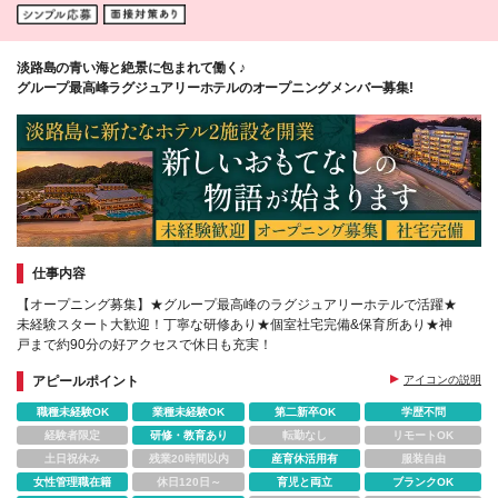
淡路島の青い海と絶景に包まれて働く♪
グループ最高峰ラグジュアリーホテルのオープニングメンバー募集!
仕事内容
【オープニング募集】★グループ最高峰のラグジュアリーホテルで活躍★
未経験スタート大歓迎！丁寧な研修あり★個室社宅完備&保育所あり★神
戸まで約90分の好アクセスで休日も充実！
アピールポイント
アイコンの説明
職種未経験OK
業種未経験OK
第二新卒OK
学歴不問
経験者限定
研修・教育あり
転勤なし
リモートOK
土日祝休み
残業20時間以内
産育休活用有
服装自由
女性管理職在籍
休日120日～
育児と両立
ブランクOK