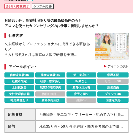
当（2,500円／日） ◆役職手当（～10万円程度／月）
◆特別賞与（支給条件あり） ※その他手当多数
月給35万円、新築社宅あり等の最高級条件のもと
アロマを使ったカウンセリングのお仕事に挑戦しませんか？
仕事内容
＼未経験からプロフェッショナルに成長できる研修あ
り／
＊入社後約2ヵ月は東京or大阪で研修を実施
＊店舗配属後もできる業務から少しずつスタート
＊残業月7h以内、完週休2日、有給取得率100％など
アピールポイント
アイコンの説明
働きやすさ◎
職種未経験OK
業種未経験OK
第二新卒OK
学歴不問
経験者限定
研修・教育あり
転勤なし
リモートOK
土日祝休み
残業20時間以内
産育休活用有
服装自由
女性管理職在籍
休日120日～
育児と両立
ブランクOK
時短勤務あり
資格取得支援
副業OK
国認定取得
応募資格
＊未経験・第二新卒・フリーター・初めての正社員と
いう方も歓迎 ＊学歴不問 ＜このような方に向いてい
ます＞ ＊働きながらキレイになりたい方 ＊美容業界
給与
月給35万円～50万円 ※経験・能力を考慮の上で決定
でキャリアを目指していきたい方 ＊人と話したり人
します。 ※入社後3ヶ月の試用期間あり └1～2ヶ月目