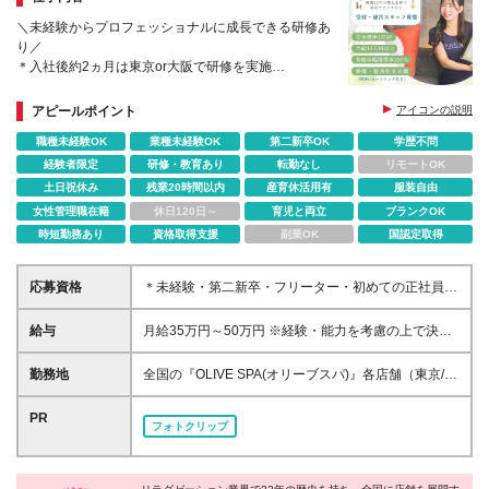
＼未経験からプロフェッショナルに成長できる研修あ
り／
＊入社後約2ヵ月は東京or大阪で研修を実施
＊店舗配属後もできる業務から少しずつスタート
＊残業月7h以内、完週休2日、有給取得率100％など
アピールポイント
アイコンの説明
働きやすさ◎
職種未経験OK
業種未経験OK
第二新卒OK
学歴不問
経験者限定
研修・教育あり
転勤なし
リモートOK
土日祝休み
残業20時間以内
産育休活用有
服装自由
女性管理職在籍
休日120日～
育児と両立
ブランクOK
時短勤務あり
資格取得支援
副業OK
国認定取得
応募資格
＊未経験・第二新卒・フリーター・初めての正社員と
いう方も歓迎 ＊学歴不問 ＜このような方に向いてい
ます＞ ＊働きながらキレイになりたい方 ＊美容業界
給与
月給35万円～50万円 ※経験・能力を考慮の上で決定
でキャリアを目指していきたい方 ＊人と話したり人
します。 ※入社後3ヶ月の試用期間あり └1～2ヶ月目
に喜んでもらうことが好きな方 ＊一生モノのスキル
の研修期間中は月給23.5万円～30万円、3ヶ月目以降
勤務地
全国の『OLIVE SPA(オリーブスパ)』各店舗（東京/横
を身に付けたい方
は上記同待遇となります 【基本給にプラスαして加算
浜/名古屋/大阪/福岡） ＊お住まいや希望を最大限考慮
される充実した手当】 ＊交通費支給（上限3万円/月・
の上、双方納得のもと決定♪ ＊新築・築浅社宅（WiFi/
PR
フォトクリップ
試用期間中は全額支給） ＊時間外手当（100％支給）
オートロック）完備 └人気の港・渋谷・新宿・品川・
＊施術手当 ＊指名手当 ＊深夜手当 ＊施術練習手当 ＊
世田谷エリア！ └最寄駅から徒歩約5分程度と立地も
ペントハウススタッフ特別手当 ＊社宅手当 ＼ 昇給は
抜群♪ ■東京 <港区> *PENT HOUSE西麻布店/西麻布
年4回実施！ ／ 入社1年で月給40万円以上も可能です