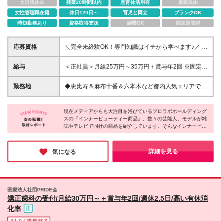
土日祝休み
残業20時間以内
産育休活用有
服装自由
女性管理職在籍
休日120日～
育児と両立
ブランクOK
時短勤務あり
資格取得支援
副業OK
国認定取得
応募資格
＼完全未経験OK！専門知識はイチから学べます♪／ ◆
第二新卒・ブランクも歓迎 ◆学歴不問 ＊＊＊こんな
方にピッタリです＊＊＊ ◇ヨガや体を動かすことが
給与
＜正社員＞月給25万円～35万円＋賞与年2回 ※固定残
好きな方 ◇美容やインナービューティーに興味があ
業代（月29時間分／45,900円～65,000円）を含み、
る方 ◇お客様の美をサポートしたい方 ◇働きやすさ
超過分は別途支給いたします ＜アルバイト＞時給
勤務地
◆恵比寿＆麻布十番＆六本木など都内人気エリアで募
もやりがいも大切にしたい方
1,250円～1,600円 ※残業代は全額支給いたします ※
集中 ◆駅チカ×残業ほぼなし♪仕事帰りも自分時間を
週3日～勤務OK！勤務日数は面接にてぜひご相談くだ
満喫！ ◆都内からの転勤なし あなたの希望に応じて
さい◎ ＊経験・スキルに応じて決定いたします ＊試
現在メディアからも大注目を浴びているプロラボホールディング
勤務地を決定します♪ ＜INSEA恵比寿店＞ 東京都渋谷
スの『インナービューティー商品』。数々の芸能人、モデルが雑
用期間3ヶ月あり（期間中の給与・雇用形態・その他
区恵比寿3-9-20 恵比寿ガーデンイーストB1F ＜
誌やテレビで同社の商品を紹介しています。そんなインナービュ
待遇に差異はありません）
INSEA麻布十番店＞ 東京都港区麻布十番2-20-7
ーティー業界でも先駆け的存在として先頭を走っている同社で働
AZABU MARTO 2F ＜INSEA六本木店＞ 東京都港区六
くことは、自分自身のキャリアアップや、働くやりがいなどを追
本木7-4-4 アートシェルビル3F ＜INSEA用賀店＞ 東
及していくうえでベストな企業だと感じました。
詳細を見る
気になる
京都世田谷区用賀4-5-15 プラグインガーデン2F ＜
INSEA五反田店＞ 東京都品川区東五反田5-25-19 東京
デザインセンター2F ＊転居を伴う転勤はありません
＊（変更の範囲）上記以外への勤務はありません
医療法人社団PRIDE会
矯正歯科の受付/月給30万円～＋賞与年2回/週休2.5日/高い有休消
化率