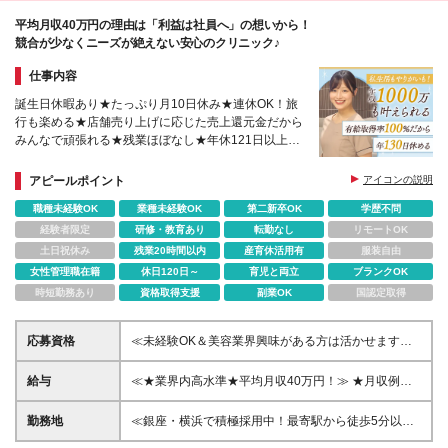
平均月収40万円の理由は「利益は社員へ」の想いから！
競合が少なくニーズが絶えない安心のクリニック♪
仕事内容
誕生日休暇あり★たっぷり月10日休み★連休OK！旅
行も楽める★店舗売り上げに応じた売上還元金だから
みんなで頑張れる★残業ほぼなし★年休121日以上
+有給取得率100%★未経験も大歓迎！丁寧な研修＆
サポート体制あり
アピールポイント
アイコンの説明
職種未経験OK
業種未経験OK
第二新卒OK
学歴不問
経験者限定
研修・教育あり
転勤なし
リモートOK
土日祝休み
残業20時間以内
産育休活用有
服装自由
女性管理職在籍
休日120日～
育児と両立
ブランクOK
時短勤務あり
資格取得支援
副業OK
国認定取得
応募資格
≪未経験OK＆美容業界興味がある方は活かせます≫
◆学歴不問 ≪こんな方にピッタリ！≫ ＊美容業界で
働きたい ＊患者さまファーストのクリニックで働き
給与
≪★業界内高水準★平均月収40万円！≫ ★月収例：
たい ＊チームワークを大切にしたい ＊収入アップを
40万円～(月給＋残業代＋インセンティブ） ◆月給25
実現したい・頑張りはきちんと評価されたい ★「こ
万～80万円＋売上還元金＋インセンティブ＋賞与 ※
勤務地
≪銀座・横浜で積極採用中！最寄駅から徒歩5分以内
うしたら患者さまがわかりやすいかも」といった患者
経験・スキルを考慮して決定します ※上記額にはみな
とアクセス良好≫ ★7/29に銀座院が新規オープン♪と