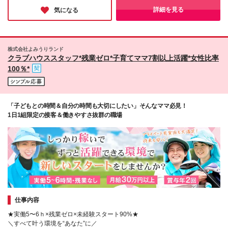
園！ 淡路島で仕事もプライベートも充実
様との素敵なご縁を得られるのも魅力。経験などは一切不問で
詳細を見る
気になる
Web面接もOKなので、話を聞くつもりで応募してみてはいか
‥‥‥‥‥‥‥‥‥‥‥‥‥‥‥ 温暖な気候と美しい自然に恵まれた
が。
淡路島は 「兵庫のハワイ」と呼ばれるほどのリゾー
トアイランド。 青い海、緑の山々、そして豊かな食
文化…そんな魅力が溢れています。 仕事終わりに、
株式会社よみうりランド
美しいビーチで夕日を眺めたり、新鮮な海の幸を堪能
クラブハウススタッフ*残業ゼロ*子育てママ7割以上活躍*女性比率
したり、 温泉で日頃の疲れを癒したり…と日々の充
100％*
実度もアップ。 また、淡路島は移住者にも優しい
島。都会へのアクセスも良好で、 自然豊かな環境で
子育てをしたいファミリー層にもおすすめです。 自
分らしいライフスタイルを実現できる環境がここにあ
「子どもとの時間＆自分の時間も大切にしたい」そんなママ必見！
ります。 ‥‥‥‥‥‥‥‥‥‥‥‥‥‥‥ ※勤務地はご希望を考慮し
1日1組限定の接客＆働きやすさ抜群の職場
ます ※県外在住者の応募も大歓迎です！ ※変更の範
囲：上記を除く当社関連勤務地
仕事内容
★実働5〜6ｈ×残業ゼロ×未経験スタート90%★
＼すべて叶う環境を“あなた”に／