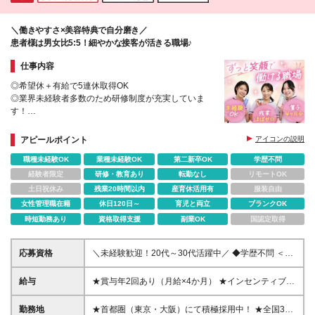
＼働きやすさ×美容特典で自分磨き／
患者様は男女比5:5！細やかな接客が活きる職場♪
仕事内容
◎希望休＋有給で5連休取得OK
◎業界未経験者多数のため研修制度が充実していま
す！
◎ドクターズコスメをオンラインでお得にGET
◎産育休取得実績&復帰実績あり&出産祝い金最大40
アピールポイント
アイコンの説明
万円
職種未経験OK
業種未経験OK
第二新卒OK
学歴不問
経験者限定
研修・教育あり
転勤なし
リモートOK
土日祝休み
残業20時間以内
産育休活用有
服装自由
女性管理職在籍
休日120日～
育児と両立
ブランクOK
時短勤務あり
資格取得支援
副業OK
国認定取得
応募資格
＼未経験歓迎！20代～30代活躍中／ ◆学歴不問 ＜こ
んな方をお待ちしております！＞ ◎人と関わること
が好きな方 ◎美容や医療に興味をお持ちの方 ◎患者
給与
★賞与年2回あり（月給×4か月） ★インセンティブも
様に寄り添ったサポートをしたい方
あり！ ＜東京・埼玉・千葉・神奈川＞ 未経験者：月
給23万円＋賞与（月給×4か月） 責任者候補：月給25
勤務地
★首都圏（東京・大阪）にて積極採用中！ ★全国33