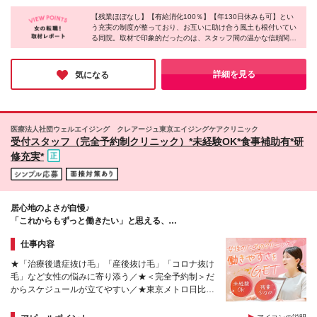
さま視点のアイデアを活かしたい方にもピッタリで
し残業代（月10時間分/18,130円～）を含みます。超
ても綺麗で広々としたクリニックに！ ★原則、転居
す！
過分は全額支給します ※試用期間3ヶ月（期間中は売
【残業ほぼなし】【有給消化100％】【年130日休みも可】とい
を伴う転勤はありません ◆リアスクリニック銀座院
う充実の制度が整っており、お互いに助け合う風土も根付いてい
上還元金・インセンティブなし。その他給与・待遇・
東京都中央区銀座7-8-17 虎屋銀座ビル9F ◆リアス
る同院。取材で印象的だったのは、スタッフ間の温かな信頼関係
雇用形態に差異はありません）
クリニック横浜院（駅直結） 神奈川県横浜市西区高
です。「女性専門の毛髪再生治療」という社会貢献度の高い分野
島2-19-12 横浜スカイビル26F ≪続々とオープン予
で、自分の時間や家庭を大切にしながら専門性も磨けるところが
定！≫ 福岡天神院、池袋院、大宮院、大阪院など順
魅力。「仕事もプライベートも充実させたい」という方に、自信
詳細を見る
気になる
を持っておすすめしたいと思います。
次開院準備中♪ ※変更の範囲：上記を除く当社関連勤
務地
医療法人社団ウェルエイジング クレアージュ東京エイジングケアクリニック
受付スタッフ（完全予約制クリニック）*未経験OK*食事補助有*研
修充実*
居心地のよさが自慢♪
「これからもずっと働きたい」と思える、
【定着率95％以上】の職場です。
仕事内容
★「治療後遺症抜け毛」「産後抜け毛」「コロナ抜け
毛」など女性の悩みに寄り添う／★＜完全予約制＞だ
からスケジュールが立てやすい／★東京メトロ日比谷
駅直結！／★完全週休2日制（日・月）、残業はほぼ
なし