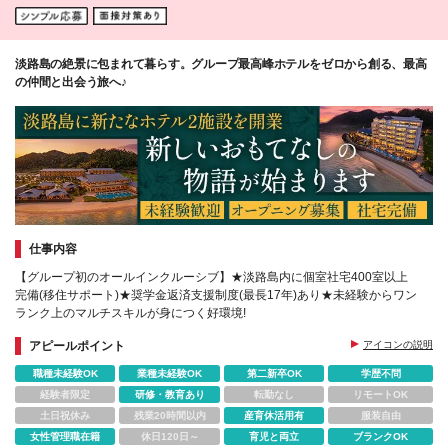
淡路島の絶景に包まれて暮らす。グループ最高峰ホテルをゼロから創る、最高
の仲間と出会う旅へ♪
仕事内容
【グループ初のオールインクルーシブ】★淡路島内に個室社宅400室以上
完備(移住サポート)★奨学金返済支援制度(最長17年)あり★未経験からワン
ランク上のマルチスキルが身につく好環境!
アピールポイント
アイコンの説明
職種未経験OK
業種未経験OK
第二新卒OK
学歴不問
経験者限定
研修・教育あり
転勤なし
リモートOK
土日祝休み
残業20時間以内
産育休活用有
服装自由
女性管理職在籍
休日120日～
育児と両立
ブランクOK