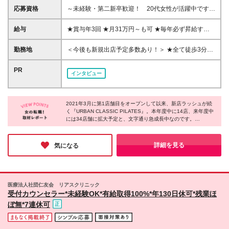
応募資格
～未経験・第二新卒歓迎！ 20代女性が活躍中です～
■学歴不問
給与
★賞与年3回 ★月31万円～も可 ★毎年必ず昇給する
制度あり！ ■関東：月給26万円～37万円 ※地域手当3
万、見込残業20時間分33854円～含む。超過分別途支
勤務地
＜今後も新規出店予定多数あり！＞ ★全て徒歩3分以
給します ※試用期間4ヶ月。期間中は月給24万円（地
内の駅チカ店舗です★ 東京・神奈川・千葉・埼玉・
域手当3万、見込残業20時間分31250円円含む）。そ
大阪・兵庫の各店舗での勤務となります。 ※原則転勤
PR
インタビュー
の他の待遇に差異はありません ■関東以外：月給25万
はありません。今後の新店舗立ち上げに伴い、本人が
円～37万円 ※地域手当2万 見込残業20時間分32552
希望した場合は全国各地で活躍することも可能です ※
円～含む。超過分別途支給します ※試用期間4ヶ月。
希望を考慮します ※本社：東京都港区北青山1-2-3 青
期間中は月給23万円（地域手当2万、見込残業20時間
2021年3月に第1店舗目をオープンして以来、新店ラッシュが続
山ビル9F
く『URBAN CLASSIC PILATES』。本年度中に14店、来年度中
分29948円円含む）。その他の待遇に差異はありませ
には34店舗に拡大予定と、文字通り急成長中なのです。
ん ------ ★住宅手当あり ★評価制度も充実！ ┗インス
その成長を支えるのは、20代を中心とした若手スタッフだそう！
トラクターランク・役職・担当業務によって段階的に
記事でも紹介したように一人ひとりの個性を大切にするカルチャ
収入アップ（手当や業績賞与に反映） ┗勤続給があ
ーがあり、皆さん前向きにのびのびと働けるからこそ、会社がど
詳細を見る
気になる
り、毎年必ず昇給します！
んどん伸びているのだと感じました！
医療法人社団仁友会 リアスクリニック
受付カウンセラー*未経験OK*有給取得100%*年130日休可*残業ほ
ぼ無*7連休可