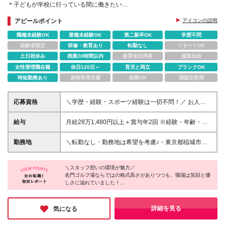
＊子どもが学校に行っている間に働きたい
＊夕飯の準備までに帰宅したい
アピールポイント
アイコンの説明
★ゴルフの知識０でも問題なし
※ママスタッフ70%活躍中
職種未経験OK
業種未経験OK
第二新卒OK
学歴不問
経験者限定
研修・教育あり
転勤なし
リモートOK
土日祝休み
残業20時間以内
産育休活用有
服装自由
女性管理職在籍
休日120日～
育児と両立
ブランクOK
時短勤務あり
資格取得支援
副業OK
国認定取得
応募資格
＼学歴・経験・スポーツ経験は一切不問！／ お人柄
を重視した【完全ポテンシャル採用】を行います☆
◆◇ 必須条件はこれだけ！ ◇◆ ◎相手の立場に立っ
給与
月給28万1,480円以上＋賞与年2回 ※経験・年齢・能
た、明るく丁寧な対応ができる方 特別なスキルや資
力などを考慮の上、決定いたします。 ※時間外手当
格は何も必要ありません！ 【こんな不安を持つ方も
は、別途全額支給します。 ※試用期間中（研修中）は
勤務地
＼転勤なし・勤務地は希望を考慮♪・東京都稲城市の
大歓迎！】 ▼「ゴルフのルールを全く知らない…」
時給1350円となります。 ★安定した収入に加えて賞
ゴルフ場勤務／ 自然に囲まれた開放的な環境で、の
⇒ スタッフの９割が未経験スタート！ 「ホールイン
与年2回支給！ 長く働くほど収入アップも目指せる環
びのびと働けます♪ 勤務地はご希望を考慮のうえ決定
ワンしか聞いたことがない」という状態から、 最長6
境です♪ 【年収例】 ・年収394万円／入社1年目 ・年
＼スタッフ想いの環境が魅力／
しますので、ご安心ください。 □｜よみうりゴルフ倶
ヶ月の研修で立派にプロへ成長しています。 ▼「運
名門ゴルフ場ならではの格式高さがありつつも、職場は笑顔と優
収404万円／入社3年目 ・年収414万円／入社5年目 ☆
楽部 東京都稲城市矢野口3376-1 ・「読売ランド前
しさに溢れていました！
動が苦手だから、体力面が不安…」 ⇒ カートはリモ
未経験からスタートした先輩も多数活躍中！ 研修や
駅」より路線バス利用 ・「京王よみうりランド駅」
全員が女性のキャディ部門は定着率97％と驚異の数字！
コン操作の自動操縦！ 重いバッグを背負って走るよ
サポート体制が整っているため、安心してお仕事を始
より従業員専用バスまたは路線バス利用 ※都道124号
＊実働の短さや残業ゼロはもちろん、「お互い様」と助け合える
うな力仕事はないので 安心してください。毎日歩く
められます♪
線近く □｜東京よみうりカントリークラブ 東京都稲城
風土がその秘密です。
詳細を見る
気になる
ことで自然と体力がつきますよ♪ ▼「ブランクがあっ
よみうりランドの施設優待など大手ならではの特典も魅力的♪
市坂浜685 ・小田急小田原線「新百合ヶ丘駅」よりク
て社会復帰が久しぶり…」 ⇒ 活躍中のスタッフの７
「ここなら無理なく自分を大切に働ける」と確信した取材でし
ラブバス利用 ・京王相模原線「稲城駅」より路線バ