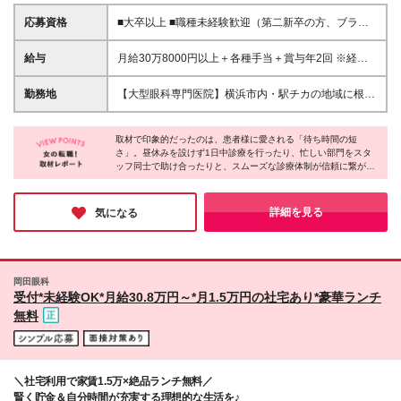
応募資格
■大卒以上 ■職種未経験歓迎（第二新卒の方、ブラン
クがある方も歓迎！） ＼たとえばこんな方にピッタ
リ♪／ □接客経験や明るい人柄を活かして人と関わる
給与
月給30万8000円以上＋各種手当＋賞与年2回 ※経験・
仕事がしたい♪ □チームで協力し合える温かい環境が
能力を考慮の上、決定します。 ※時間外手当は、別途
好き◎ □未経験から、地域に根差した安定の医療機関
全額支給します。 ※3ヶ月間の試用期間があります。
勤務地
【大型眼科専門医院】横浜市内・駅チカの地域に根差
でデビューしたい！ □社宅や無料ランチなど、生活基
その間も給与・待遇に変わりはありません。
したクリニック勤務♪ ■本院（岡田眼科） 横浜市港南
盤を整えながら自分らしく働きたい
区港南台5-5-22 ■分院（横浜西口眼科） 横浜市神奈
取材で印象的だったのは、患者様に愛される「待ち時間の短
川区鶴屋町2-23-2 TSプラザビル6F ※入社時の配属先
さ」。昼休みを設けず1日中診療を行ったり、忙しい部門をスタ
は、内定を出す段階でお伝えいたします ※転居を伴う
ッフ同士で助け合ったりと、スムーズな診療体制が信頼に繋がっ
転勤はありませんが、ゆくゆくは2院内での異動が発
ているとのことです。もちろんスタッフはシフト制できっちり休
生する可能性がございます ★月1.5万円で住める社宅
憩を取れるので安心してください！多角的な事業展開で売上高47
をご用意 港南台本院のクリニックから徒歩10～15分
億円を誇る安定基盤と地域からの厚い信頼。このような環境だか
詳細を見る
気になる
らこそ、社員の方々が安心して長く働けると確信しました。
と通勤に便利な場所に、 月1万5000円で住める借り上
げ社宅（2LDK程度）をご用意しています♪ 「横浜で
家賃を抑えながら生活できる！」と社員にも好評で、
社員の約4分の1が活用中です。 ★マイカー通勤
岡田眼科
OK（駐車場あり） (変更の範囲)上記を除く当社関連
受付*未経験OK*月給30.8万円～*月1.5万円の社宅あり*豪華ランチ
勤務地
無料
＼社宅利用で家賃1.5万×絶品ランチ無料／
賢く貯金＆自分時間が充実する理想的な生活を♪