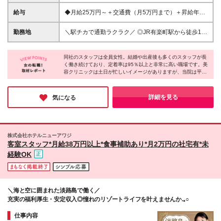
★学歴不問 ★経験不問 ＼人柄重視で採用します！／
「やってみたい」という気持ちがあればOK！ 人と話
給与
◆月給25万円～＋交通費（月5万円まで）＋昇給年1
すことが好きな方、 誰かの役に立ちたいとの思いが
回＋賞与 ※給与は年齢、経験、能力を考慮の上、優遇
ある方に ピッタリのお仕事です♪
します。 ※試用期間3ヶ月あり（その間の雇用形態・
勤務地
＼駅チカで通勤ラクラク／ ◎JR有楽町駅から徒歩1
給与・待遇の差異はありません） ※残業が発生した場
分！ ◎東京メトロ日比谷駅直結！
合は（月45時間分まで）1分単位で支給します
………………………………… ＜クレアージュ東京 エ
同社のスタッフは全員女性。結婚や出産後も多くのスタッフが長
イジングケアクリニック＞ 東京都千代田区有楽町1-7-
く働き続けており、定着率は95％以上と非常に高い職場です。美
1 有楽町電気ビル 北館17F
容クリニックは土日が忙しいイメージがありますが、当院は平日
………………………………… (変更の範囲)上記を除く
の方がご来院が多いのが特徴。日曜・月曜が固定休なので、プラ
当社関連勤務地
イベートの予定も立てやすく、働きやすい環境です。研修やサポ
ート体制も万全！女性特有のお悩みに寄り添いながら、患者様と
詳細を見る
気になる
一緒に成長できるやりがいを感じられる職場です。
株式会社ホテルニューアワジ
客室スタッフ*月給38万円以上*食事補助あり*月2万円の社宅有*未
経験OK
＼海と空に囲まれた淡路島で働く／
充実の福利厚生・安定収入◎憧れのリゾートライフを叶えませんか.｡○
仕事内容