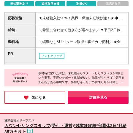
時短勤務あり
資格取得支援
副業OK
国認定取得
応募資格
★未経験入社90%！業界・職種未経験歓迎！★ ◆第
二新卒・ブランクのある方もOK ◆学歴不問 ◆1年以
上の社会人経験をお持ちの方 ●医療業界や事務の経験
給与
＼希望に合わせて働き方が選べます／ ▼平日2日休み
は一切不要です！ ●PCでの文字入力や、接客・販売
月給25万円以上 ┗想定月収31万5,200円～（平均残業
などのご経験があれば活かせますが、必須条件ではあ
15H＋手当込） ▼平日+日曜休み 月給23万円以上（一
勤務地
＼転勤なし&U・Iターン歓迎！駅チカで便利／ ★全国
りません。 ＜人柄を最優先した採用＞ 来院される患
律諸手当を含む） ┗想定月収29万3,000円～（平均残
エリアでの募集 ★駅から徒歩数分の好アクセス ≪北
者様の不安を和らげ、安心していただくことが私たち
業15H＋手当込） ▼平日+土曜休み 月給22.5万円以上
海道≫ ◆札幌院 ≪東京都≫ ◆新宿院 ◆池袋院 ◆品
PR
の大切な役割。 受付や会計での温かい対応や笑顔
フォトクリップ
┗想定月収28万7,500円～（平均残業15H＋手当込）
川院 ◆秋葉原院 ◆渋谷院 ※26年11⽉リニューアル
が、患者様の緊張をほぐし、心を落ち着かせること
▼土日休み 月給22万円以上（一律諸手当を含む） ┗
予定（勤務開始は10⽉中旬から） ◆上野院 ◆立川院
も。 そのため、当院ではスキルや経験よりも「人
想定月収28万1,900円～（平均残業15H＋手当込） ※
≪神奈川県≫ ◆横浜院 ≪千葉県≫ ◆千葉院 ◆船橋
柄」を重視しています。 ＜こんな方におすすめ！＞
残業代は別途全額支給 ※船橋院について、開院1か月
取材時に驚いたのは、未経験からスタートしたスタッフが9割と
院 ※26年10月開院予定（勤務開始は9月中旬から）
◎事務職にチャレンジしたい方 ◎人と接することが
いう事実。手厚いサポート体制が整い、先輩がすぐそばで見守る
目まではベースアップ評価料手当は支給対象外となり
≪埼玉県≫ ◆大宮院 ≪愛知県≫ ◆名古屋院 ≪大阪府
好きな方 ◎誰かの役に立つ仕事に興味がある方
安心感がある環境です。多様なキャリアの女性たちが活躍し、相
ます。 そのため、月給も下記の金額からスタートと
≫ ◆大阪梅田院 ◆大阪難波院 ≪京都府≫ ◆京都院
談しやすい雰囲気も魅力的。取材中は人事担当者の方が温かく接
なります。 平日2日休み：24万円 平日+日曜休み：22
してくださり、ここなら新しい一歩を踏み出しやすそうだなと感
万円 平日+土曜休み：21.5万円 土日休み：21万円 な
じました！
詳細を見る
気になる
お、ベースアップ評価料の算定開始に合わせ、開院2
か月目より適用予定です。 ＼各種手当も充実／ ◆住
宅手当（7,500円／月）※入社1年半経過後：1万円／
月（固定院勤務は対象外） ◆シフト遵守賞（5,000円
株式会社オリーブスパ
／月）又は、準シフト遵守賞（3,000円／月） ◆患者
カウンセリングスタッフ(受付・運営)*残業ほぼ無*完週休2日*月給
数手当（4,500円～／月）※最大月5万円／昨年度実績
35万円以上
◆ベースアップ評価料手当（3,100円／月） ◆夕診手