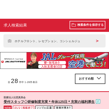
求人検索結果
検索条件を保存する
＞
ホテルフロント、レセプション、コンシェルジュ
28
全
件中 1-28件表示
医療法人社団真美会
受付スタッフ◇研修制度充実＊年休125日＊充実の福利厚生