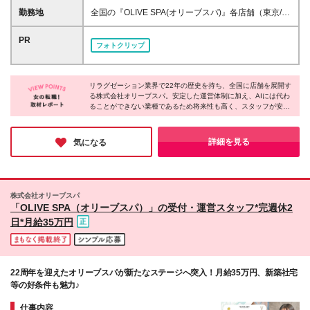
に喜んでもらうことが好きな方 ＊一生モノのスキル
の研修期間中は月給23.5万円～30万円、3ヶ月目以降
勤務地
全国の『OLIVE SPA(オリーブスパ)』各店舗（東京/横
を身に付けたい方
は上記同待遇となります 【基本給にプラスαして加算
浜/名古屋/大阪/福岡） ＊お住まいや希望を最大限考慮
される充実した手当】 ＊交通費支給（上限3万円/月・
の上、双方納得のもと決定♪ ＊新築・築浅社宅（WiFi/
PR
フォトクリップ
試用期間中は全額支給） ＊時間外手当（100％支給）
オートロック）完備 └人気の港・渋谷・新宿・品川・
＊施術手当 ＊指名手当 ＊深夜手当 ＊施術練習手当 ＊
世田谷エリア！ └最寄駅から徒歩約5分程度と立地も
ペントハウススタッフ特別手当 ＊社宅手当 ＼ 昇給は
抜群♪ ■東京 <港区> *PENT HOUSE西麻布店/西麻布
年4回実施！ ／ 入社1年で月給40万円以上も可能です
リラグゼーション業界で22年の歴史を持ち、全国に店舗を展開す
*PANTHEON白金台プラチナ通り店/白金台
る株式会社オリーブスパ。安定した運営体制に加え、AIには代わ
*PANTHEON西麻布店/西麻布 *PANTHEON赤坂店/赤
ることができない業種であるため将来性も高く、スタッフが安心
坂 <渋谷区> *恵比寿店/恵比寿西 *DH恵比寿駅前店/恵
して働ける企業様だと感じました。エステと違い回数券制度を取
比寿南 *PENT HOUSE代官山店/鉢山町 <新宿区>
り入れておらず、お客様への提案負担が少ないのも特徴。美容に
*PANTHEON新宿店/歌舞伎町 <中央区> *銀座店/銀座
関わる仕事で、安定と安心を手に入れながら自分らしく働きたい
詳細を見る
気になる
という方に、ぜひご応募いただきたい企業様です。
*PANTHEON銀座並木通り店/銀座 <世田谷区> *三宿
店/池尻 ■横浜 *横浜元町中華街店/中区 ■名古屋 *名古
屋錦店/中区 ■大阪 *PENT HOUSE堀江店/西区
*PANTHEON心斎橋店/中央区 *PANTHEON西梅田店/
株式会社オリーブスパ
北区 ■福岡 *PANTHEON西中洲店/中央区
「OLIVE SPA（オリーブスパ）」の受付・運営スタッフ*完週休2
日*月給35万円
22周年を迎えたオリーブスパが新たなステージへ突入！月給35万円、新築社宅
等の好条件も魅力♪
仕事内容