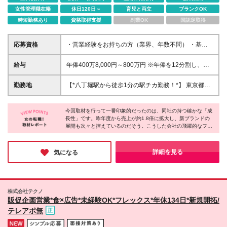
女性管理職在籍
休日120日～
育児と両立
ブランクOK
時短勤務あり
資格取得支援
副業OK
国認定取得
応募資格
・営業経験をお持ちの方（業界、年数不問） ・基本
的なPCスキル（Excel, PPT等） ・大卒以上 【このよ
うな方は大歓迎です＊*】 ・コスメやホビー、トレン
給与
年俸400万8,000円～800万円 ※年俸を12分割し、毎
ドのアイテムを見るのが好きな方 ・効率よく、スピ
月支給します。 ＜月額支給例＞ 月給33万4,000円～
ード感を持って仕事を進めるのが得意な方 ・個人プ
66万6,000円 ＜月給内訳＞ 基本給：27万500円～ 固
勤務地
【*八丁堀駅から徒歩1分の駅チカ勤務！*】 東京都中
レーより、チームで目標に向かって進む環境が好きな
定残業代（30時間分）：6万3,500円～ ※超過分は別
央区八丁堀二丁目24番3号 PMO八丁堀27階 ※(変更の
方 「数字を追うだけの営業から、自信を持てる商品
途全額支給します。 ※給与額は、経験・スキルなどを
範囲)上記を除く当社関連勤務地
を提案したい」 「自分の”好き”や直感を活かした働き
考慮のうえ決定します。 ※試用期間3ヶ月あり（期間
今回取材を行って一番印象的だったのは、同社の持つ確かな「成
方がしたい」 「論理的に考え、効率よくスマートに
長性」です。昨年度から売上が約1.8倍に拡大し、新ブランドの
中の給与・待遇に変更はありません） 昇給：年1回
展開も次々と控えているのだそう。こうした会社の飛躍的なフェ
働きたい」 そんな方を歓迎します。
（評価に応じて昇給・降給を決定）
ーズだからこそ、年齢に関係なくアイデアを形にするチャンスが
豊富にあるとのこと。成長企業ならではの質の高い経験を重ねる
ことで、ご自身の市場価値も自然と高まっていくはず。新たなキ
詳細を見る
気になる
ャリアをここで描いてみませんか？
株式会社テクノ
販促企画営業*食×広告*未経験OK*フレックス*年休134日*新規開拓/
テレアポ無