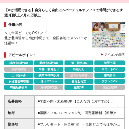
【AIが活用できる】自分らしく自由に＆バーチャルオフィスで仲間ができる★
週3日以上／月20万以上
仕事内容
＼＼全国どこでもOK！／／
北は北海道から南は沖縄まで、全国各地でメンバーが
活躍中！
フリーランス×完全在宅でも孤独感はゼロ！仲間を身
近に感じながら働けます。
アピールポイント
アイコンの説明
職種未経験OK
業種未経験OK
第二新卒OK
学歴不問
経験者限定
研修・教育あり
転勤なし
リモートOK
土日祝休み
残業20時間以内
産育休活用有
服装自由
女性管理職在籍
休日120日～
育児と両立
ブランクOK
時短勤務あり
資格取得支援
副業OK
国認定取得
応募資格
■学歴不問・未経験OK 【こんな方におすすめ】
⭕「自信はないけど、頑張ってみたい」と思える人
⭕「もう一度、努力してみよう」と挑戦できる人 ⭕
給与
■報酬／フルコミッション制＋固定報酬制 【報酬支払
仲間と支え合いながら、前向きに成長したい人 【向
い実績(2024年度)】平均5,522,124円 （Join1年以上2
いていない方】 ❌ラクに稼ぎたい人 ❌最低限の収入が
年未満メンバー） この数字は、ウルサポの環境を活
勤務地
■フルリモート（完全在宅） ・全国どこでも仕事がで
あればOKな人 ❌自分の成長に興味がない人 ❌人と協
かし、成長し続けた人たちのもの。 ✅研修に参加し、