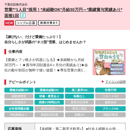
千葉住設株式会社
営業*“1人目”採用！*未経験OK*月給30万円～*業績賞与実績あり*
面接1回
【媚びない、だけど愛嬌たっぷり！】
自分らしさが武器の“ネコ型”営業、はじめませんか？
仕事内容
【愛嬌とフッ軽さが武器になる】★未経験から月給
30万円～！★賞与年2回(過去4ヶ月分の実績あり)★会
社の船や別荘が無料で使い放題！★専任営業の第1号
として活躍
アピールポイント
アイコンの説明
職種未経験OK
業種未経験OK
第二新卒OK
学歴不問
経験者限定
研修・教育あり
転勤なし
リモートOK
土日祝休み
残業20時間以内
産育休活用有
服装自由
女性管理職在籍
休日120日～
育児と両立
ブランクOK
時短勤務あり
資格取得支援
副業OK
国認定取得
応募資格
【未経験・第二新卒大歓迎♪】 ●社会人経験をお持ち