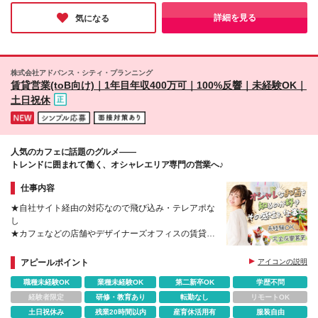
か。そんな同社は、チームで成果を喜び合う温かい雰囲気があ
際の残業時間は月平均20時間程度。その場合も固定残
り、先輩のサポートや寄り添った指導も充実♪ここでなら、一人
詳細を見る
気になる
業代は全額支給します。
ひとりが安心して希望のキャリアを歩めそうだと感じました！
株式会社アドバンス・シティ・プランニング
賃貸営業(toB向け)｜1年目年収400万可｜100%反響｜未経験OK｜
土日祝休
人気のカフェに話題のグルメ――
トレンドに囲まれて働く、オシャレエリア専門の営業へ♪
仕事内容
★自社サイト経由の対応なので飛び込み・テレアポな
し
★カフェなどの店舗やデザイナーズオフィスの賃貸仲
介営業
★表参道・神宮前・渋谷・恵比寿・代官山などオシャ
アピールポイント
アイコンの説明
レエリア物件
職種未経験OK
業種未経験OK
第二新卒OK
学歴不問
★土日祝休み＆年間休日126日
経験者限定
研修・教育あり
転勤なし
リモートOK
土日祝休み
残業20時間以内
産育休活用有
服装自由