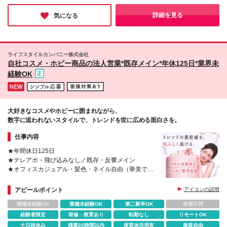
す。） (変更の範囲)上記を除く当社関連勤務地
で培ってきた「営業スキル」を存分に活かし、成果に応じてしっ
かりと稼げる環境が整っています。ぜひ今回を機に、新しい働き
詳細を見る
気になる
方にチャレンジしてみてください♪
ライフスタイルカンパニー株式会社
自社コスメ・ホビー商品の法人営業*既存メイン*年休125日*業界未
経験OK
大好きなコスメやホビーに囲まれながら、
数字に追われないスタイルで、トレンドを世に広める面白さを。
仕事内容
★年間休日125日
★テレアポ・飛び込みなし／既存・反響メイン
★オフィスカジュアル・髪色・ネイル自由（華美でな
ければOK）
★『全社員商品企画』でアイデアを発信できる！
アピールポイント
アイコンの説明
職種未経験OK
業種未経験OK
第二新卒OK
学歴不問
経験者限定
研修・教育あり
転勤なし
リモートOK
土日祝休み
残業20時間以内
産育休活用有
服装自由