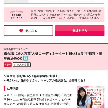
ぜひお会いしたいと考えています。 ・人と話すこと
業代=実残業時間ではありません。 過去には100万円
■東京都品川区東五反田2-21-28 OSビルディング7階
が好き ・営業に挑戦してみたい ・成果を出してしっ
のインセンティブ支給実績もあり！
※原則出社ですが、業務に慣れた後は週1日リモート
かり評価されたい ・2.30代のうちに収入アップを叶
保育・栄養分野に特化した転職支援を行う同社。社会性の高い専
勤務も可能です ※転居を伴う転勤はありません ※受動
えたい ・誰かの役に立てる仕事がしたい ・相手に寄
門職の“これから”を支えるやりがいと、働きやすさの両立が印象
喫煙防止対策あり
的でした。キャリアアドバイザーの支援は、求職者の「今後の暮
り添いながら信頼関係を築くのが得意 ・チームで協
らし」に寄り添うもの。就業後の感謝の言葉は、関わりが笑顔に
力しながら働きたい ・プライベートの時間も大切に
つながった証です。一方、定時退社・土日祝休みといった環境の
したい 経験よりも、「頑張って成長したい」という
なか、平日に推し活を楽しんだり、家族との時間を優先したり。
詳細を見る
気になる
気持ちを重視しています。 ※売り込む営業ではありま
それぞれの“幸せの形”が尊重されています。
せんが、 「どうしたらこの方にとって良い選択にな
るか」を考え、 前向きに提案し、結果に向き合う姿
勢は大切にしています。 ※「数字は苦手だからでき
るだけ避けたい」という方よりも、 営業に挑戦して
株式会社アズスタッフ
総合職【法人営業/人材コーディネーター】週休3日制可*職種・業
みたいという方へのフォロー体制が整っている環境で
す。 特別な経験やスキルは必要ありません。
界未経験OK
＼週休3日制も選べる！有給取得率9割以上／
やりがいも、働きやすさも、キャリアの選択肢も。全部叶える！
仕事内容
★ネイル・服装・髪型自由 ★管理職の20代・30代比
率86％以上 ★有給取得率9割超！休みやすい文化 ★
産育休からの復帰実績多数 ★事務負担削減で残業少