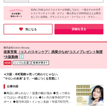
（月45時間分／7万1,000円以上）を含みます。超過
■本社：東京都港区虎ノ門3-23-6 RBM虎ノ門ビル ＊
プに貢献する仕事です。 単にニーズを捉えるだけで
分は別途支給します ※試用期間3ヶ月あり。期間中は
交通アクセス抜群！ 麻布台ヒルズすぐの好立地なの
なく、お客様の想いに寄り添い、 共に成果を出して
リフレッシュ休暇がありません（その他、期間中の給
社内に70名ものクリエイターが在籍しており、一流ホテルや大手
で ランチや仕事帰りのショッピングも楽しめる環境
直接喜んでいただける時は、 大きなやりがいを感じ
レストランチェーン店・カフェ・個人店など1000社以上とお取引
与・雇用形態に差異はありません）
です。 (変更の範囲)上記を除く当社関連勤務地
をしている同社。グランドメニュー・リーフレット・チラシ・看
られます。 短期ではなく、長期的なお付き合いがで
板・ロゴ・パッケージや、Webサイト制作・デジタルサイネー
きるのも魅力です。
ジ・SNS施策・動画制作などの企画から制作、広告運営までワン
ストップで手がけている点が特長です。飲食業界が中心のため、
詳細を見る
気になる
食に興味がある方にもピッタリだと思います♪
株式会社Colors Beauty
提案営業〈コスメ/スキンケア〉残業少なめ*コスメプレゼント制度
*大阪勤務
≪大阪・本町勤務≫売って終わりじゃない。
"サロンの未来"まで、一緒につくる営業に！
仕事内容
◆商品に縛られない！提案の幅が強み ◆売って終わ
りではない伴走型スタイル ◆3ヶ月の座学&OJTでサ
ポート ◆賞与年2回＋インセン支給！年収700万円の
実績有 ◆残業ほぼなし&年休120日以上 ◆社割&プレ