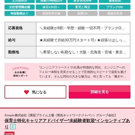
土日祝休み
残業20時間以内
産育休活用有
服装自由
女性管理職在籍
休日120日～
育児と両立
ブランクOK
時短勤務あり
資格取得支援
副業OK
国認定取得
応募資格
＼未経験が9割・学歴・経験 一切不問・ブランクOK
／ IT業界でのお仕事や人材コーディネーター職に興味
がある方は、ぜひご応募ください♪ ※未経験歓迎 ※学
給与
★未経験で月給30万円スタート可♪ ★頑張りはしっか
歴不問 ＊＊＊こんな方はぜひ！＊＊＊ ◎人とコミュ
り還元！ 【東京・横浜支社】 月給30万円以上＋各種
ニケーションをとるお仕事に興味がある ◎未経験か
手当＋賞与 ※一律手当含む 【大阪・その他支社】
勤務地
＼希望しない転勤なし！大阪・北海道・宮城・東京・
らITに関わる仕事がしてみたい ◎営業職にチャレンジ
月給28万円以上＋各種手当＋賞与 ※月給には月40時
神奈川・愛知・兵庫・広島・福岡で募集中／ ■東京支
してみたい ◎成長中の会社で働いてみたい ◎今より
間分の固定残業代(月給28万円：6万6,700円～／月給
社：東京都新宿区西新宿6-12-1 ■横浜支社：神奈川県
も給与を上げたい ◎安定環境のもとでリスタートし
30万円：7万1,500円～)が含まれます ※固定残業代は
“エンジニアファースト”の社風が特徴的な同社。エンジニアへの
横浜市西区みなとみらい4-4-2 ■大阪本社：大阪府大
たい ◎自分は負けず嫌いなほうだと思う ◎自分の強
フォロー体制を充実させることで圧倒的なスピードで成長を遂げ
残業の有無にかかわらず全額支給し、40時間を超える
阪市北区梅田 3-3-10 ■札幌支社：北海道札幌市中央区
ています。そんな同社の大きな魅力は、何と言っても「働きやす
みを見つけたい ◎どこでも活かせる社会人力を上げ
分は追加で支給します(残業平均：月10時間程度) ※試
北一条西3-3 ■仙台支社：宮城県仙台市青葉区花京院
さ」！未経験から東京・横浜では月給30万円でスタートでき、
たい ◎人に寄り添う、サポートすることが好き な
用期間3ヶ月～6ヶ月(その間の給与・待遇・雇用形態
2-1-61 ■名古屋支社：愛知県名古屋市中区錦 3-11-29
【残業月平均10時間】【年間休日125日】と大充実◎「人の役に
ど
に差異なし)
■神戸支社：兵庫県神戸市中央区御幸通8-1-6 ■広島支
立ちたい」という思いを活かしながら、自分自身の生活も豊かに
詳細を見る
気になる
できる企業です♪
社：広島県広島市中区幟町13-15 ■福岡支社：福岡県
福岡市中央区今泉1-20-2 (変更の範囲)上記を除く当社
関連勤務地
Simple株式会社【東証プライム上場（明光ネットワークジャパン）グループ会社】
保育士特化キャリアアドバイザー*未経験者歓迎*インセンティブあ
り