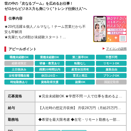
世の中の「次なるブーム」を広めるお仕事！
ゼロからビジネス力も身につく"トレンド仕掛け人"へ
仕事内容
★20代活躍＆個人ノルマなし！チーム営業だから不
安も即解消
★先輩たちの8割が未経験スタート！
★土日祝休み＆6日以上の有給取得推奨！
★産育休取得率100％・出産祝い金あり
アピールポイント
アイコンの説明
★定着率98％
職種未経験OK
業種未経験OK
第二新卒OK
学歴不問
経験者限定
研修・教育あり
転勤なし
リモートOK
土日祝休み
残業20時間以内
産育休活用有
服装自由
女性管理職在籍
休日120日～
育児と両立
ブランクOK
時短勤務あり
資格取得支援
副業OK
国認定取得
応募資格
★完全未経験OK ★学歴不問 一人で仕事を進めるよ
り、チームで協力して働きたい方にぴったりの仕事で
す！ 【POINT1】“人柄”重視の採用です！ チームで協
給与
【入社時の想定月収例】 月収28万円（月給25万円＋
力して進めるので 経験・スキルよりもあなたらしさ
残業代＋諸手当）／未経験者 月収32万円（月給28万
を大切にしています！ 【POINT2】選考は面接ではな
円＋残業代＋諸手当）／法人営業経験1年 【営業経験
勤務地
◆希望を最大限考慮 ◆在宅・リモート勤務も一部可
く面談！ 一人ひとりの人柄を知るために、雑談ベー
者】月給28万円～＋インセンあり＋残業手当100％支
能！ ※現在は4割の社員がリモートワークをしていま
スでお話ししています。 服装に指定もありません！
給＋賞与年2回 【未経験者】月給25万円～＋インセン
す ◆転勤は基本ありません ※詳細はお問い合わせく