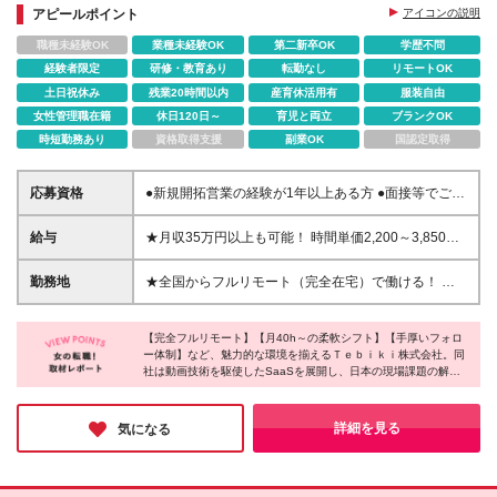
アピールポイント
アイコンの説明
職種未経験OK
業種未経験OK
第二新卒OK
学歴不問
経験者限定
研修・教育あり
転勤なし
リモートOK
土日祝休み
残業20時間以内
産育休活用有
服装自由
女性管理職在籍
休日120日～
育児と両立
ブランクOK
時短勤務あり
資格取得支援
副業OK
国認定取得
応募資格
●新規開拓営業の経験が1年以上ある方 ●面接等でご自
身の実績をお話しいただける方 ※学歴不問 ＼こんな
方にピッタリです／ ★家庭や事情があっても仕事を
給与
★月収35万円以上も可能！ 時間単価2,200～3,850円
続けたい方 ★フルリモートでコスパよく稼ぎたい方
※税込み ※研修期間中（最大3ヵ月）の時間単価は
★プロ意識を持ち、成長意欲の高い方 ★孤独感のな
1,760円となります ▼給与例 ・月40時間稼働（時間
勤務地
★全国からフルリモート（完全在宅）で働ける！ ★
いチームで働きたい方
単価2,000円）：80,000円／月 ・月80時間稼働（時間
地方・海外在住の方も大歓迎！ ┗北海道から九州ま
単価2,000円）：160,000円／月 ・月120時間稼働
で各地にメンバーがいます◎ ┗海外在住の方は、日
（時間単価3,200円）：384,000円／月
【完全フルリモート】【月40h～の柔軟シフト】【手厚いフォロ
本時間の9:00～18:00の間に稼働いただければOKで
ー体制】など、魅力的な環境を揃えるＴｅｂｉｋｉ株式会社。同
す！ ★転勤なし ≪本社≫ 東京都新宿区西新宿7丁目
社は動画技術を駆使したSaaSを展開し、日本の現場課題の解決
5-25 西新宿プライムスクエア8F （フルリモートのた
に貢献する成長企業です。時間や場所の制約があっても、これま
め、通勤不要です。） (変更の範囲)上記を除く当社関
で培ってきた「営業スキル」を存分に活かし、成果に応じてしっ
連勤務地
かりと稼げる環境が整っています。ぜひ今回を機に、新しい働き
詳細を見る
気になる
方にチャレンジしてみてください♪