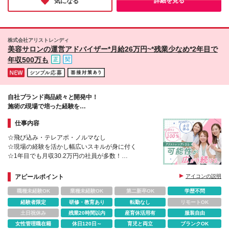
詳細を見る
気になる
い そんなあなたと、一緒に働けることを楽しみにし
それぞれの“幸せの形”が尊重されています。
ています。 ※売り込む営業ではありませんが、 「ど
うしたらこの方にとって良い選択になるか」を考え、
前向きに提案し、結果に向き合う姿勢は大切にしてい
ます。 ※「数字は苦手だからできるだけ避けたい」
株式会社アリストレンディ
美容サロンの運営アドバイザー*月給26万円~*残業少なめ*2年目で
という方よりも、 営業に挑戦してみたいという方へ
のフォロー体制が整っている環境です。 特別な経験
年収500万も
やスキルは必要ありません。
自社ブランド商品続々と開発中！
施術の現場で培った経験を
もっと大きなフィールドで活かしませんか?
仕事内容
☆飛び込み・テレアポ・ノルマなし
☆現場の経験を活かし幅広いスキルが身に付く
☆1年目でも月収30.2万円の社員が多数！
☆3年連続増収増益
アピールポイント
アイコンの説明
職種未経験OK
業種未経験OK
第二新卒OK
学歴不問
経験者限定
研修・教育あり
転勤なし
リモートOK
土日祝休み
残業20時間以内
産育休活用有
服装自由
女性管理職在籍
休日120日～
育児と両立
ブランクOK