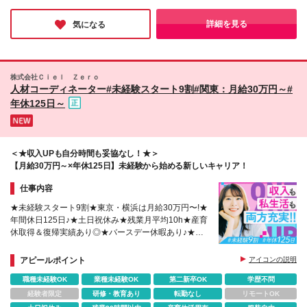
当を全員に支給 ◎売上目標を達成した方には、イン
が、楽しく仕事に取り組めている大きな要因になっているとのこ
センティブを支給！※未達でも、ペナルティはありま
と。お客様＝美容サロンのオーナーの方と共に、どうしたらサロ
詳細を見る
気になる
せん ◎昇給には、数字だけでなく日々の頑張りなど
ンがもっと成長するのかを考える。そして世の女性の美に向き合
う。美容好きにはたまらない環境です！
「定性面」も反映！
株式会社Ｃｉｅｌ Ｚｅｒｏ
人材コーディネーター#未経験スタート9割#関東：月給30万円～#
年休125日～
＜★収入UPも自分時間も妥協なし！★＞
【月給30万円～×年休125日】未経験から始める新しいキャリア！
仕事内容
★未経験スタート9割★東京・横浜は月給30万円〜!★
年間休日125日♪★土日祝休み★残業月平均10h★産育
休取得＆復帰実績あり◎★バースデー休暇あり♪★家
賃補助・社宅ありで一人暮らしも安心!★生成AI積極
活用中
アピールポイント
アイコンの説明
職種未経験OK
業種未経験OK
第二新卒OK
学歴不問
経験者限定
研修・教育あり
転勤なし
リモートOK