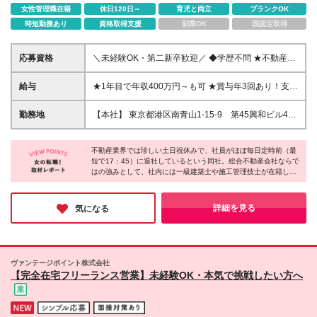
女性管理職在籍
休日120日～
育児と両立
ブランクOK
時短勤務あり
資格取得支援
副業OK
国認定取得
応募資格
＼未経験OK・第二新卒歓迎／ ◆学歴不問 ★不動産知
識のある方、営業経験をお持ちの方は優遇します！
～こんな方は向いています！～ ◎居酒屋や飲食店な
給与
★1年目で年収400万円～も可 ★賞与年3回あり！支給
どで、明るく接客に取り組んできた方 ◎トレンドに
実績年4ヶ月分～ ★インセンティブで稼げる先輩も！
敏感で、新しいお店やカフェ等、トレンドをチェック
◆月給25万円以上＋各種手当＋交通費全額支給＋イン
勤務地
【本社】 東京都港区南青山1-15-9 第45興和ビル4F
するのが好きな方 ◎トレンドに興味があり、好奇心
センティブ(仲介した物件の成約金額に応じて支給) └
※(変更の範囲)上記を除く当社関連勤務地
を持って行動できる方 ◎人とのコミュニケーション
宅建資格保有or不動産営業経験者の場合等、年齢や経
を楽しめる方
験を考慮 ◆月給23万円以上＋各種手当＋交通費全額
不動産業界では珍しい土日祝休みで、社員がほぼ毎日定時前（最
短で17：45）に退社しているという同社。総合不動産会社ならで
支給＋インセンティブ(仲介した物件の成約金額に応
はの強みとして、社内には一級建築士や施工管理技士が在籍して
じて支給) └未経験者の場合 ※上記には固定残業手当
おり、部署の垣根を越えたチームワークで働ける環境があるそう
月3万円（固定残業時間月17時間）を含みます。 ※超
です。さらに、流行の最先端に触れられる点もこの仕事ならでは
過した時間外労働の残業手当は追加支給 ※賃上げ率平
の面白さの一つ。「不動産業界で働きたいけれど、ワークライフ
詳細を見る
気になる
均5％（評価・業績による） ※経験・能力を考慮して
バランスも大切にしたい」そんな方におすすめです！
加給・優遇します ※試用期間3ヶ月（給与・待遇に差
異なし）
ヴァンテージポイント株式会社
【完全在宅フリーランス営業】未経験OK・本気で挑戦したい方へ