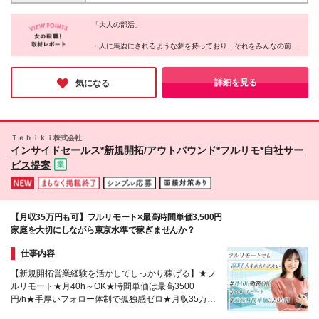
きます（地方でも活躍できます） ・あなたが「ここ
力せず、すぐに諦める人 「楽して稼げる仕事」では
学びを実践に活かした人 ✅チームでの交流を大切に
で働きたい！」と思った場所が職場です（0秒出社）
ありません。 でも、だからこそ成長の実感がある
し、挑戦を続けた人 すべての人がこの結果を得られ
「大人の部活」
・平日にワーケーション先でオンライン商談や、移動
―― それってワクワクしませんか？ 「できるか不
るわけではありません。 「ただ待つ」だけではな
中にチャットでコミュニケーションもOK
・人に馬鹿にされるような夢を持っており、それをみんなの前で
安」より「どこまで成長できるか」を楽しめる環境で
く、「行動する」ことが、成果への第一歩です。 ※固
――――――――――――――――― ◎メタバース
発言できる
す。 本気で挑戦するあなたを、全力でサポートしま
定報酬について ジョイン3ヵ月目以降、組織運営に関
オフィス「oVice」の活用 完全在宅でありながら孤独
・慣れ合いではなく切磋琢磨できる、本気で向き合ってくれる仲
す！
する固定報酬の仕事にエントリー可能。全メンバーの
感ゼロ。 ・研修や案件相談、仕事のMTG ・「ねぇね
間がいる
詳細を見る
気になる
約20％程度が固定報酬を得ており、時給1,500円～
・賞賛承認文化があり、あなたの存在を認めてくれる環境がある
ぇ今ちょっといい？」のライトなコミュニケーション
・トレーナーが正しい努力を示し、適切なフィードバックを行っ
10,000円相当の仕事があります（一定のスキルを必要
・「ちょっと話聞いてよぉ～」の雑談 も全てオンラ
てくれる
とし、条件があります）
インで実現させています！ ※本社：東京都品川区西品
・1年後、驚くほど成長した大好きな自分に出会える
川1-1-1 住友不動産大崎ガーデンタワー9階 ※(変更
・上記をすべて、オンラインで実現する
Ｔｅｂｉｋｉ株式会社
の範囲)上記を除く当社関連勤務地
これが同社のカルチャーだ。
インサイドセールス*新規開拓/アウトバウンド*フルリモ*自社サー
ビス提案
【月収35万円も可】フルリモート×最高時間単価3,500円
家庭を大切にしながら東京水準で稼ぎませんか？
仕事内容
【新規開拓営業経験を活かしてしっかり稼げる】★フ
ルリモート★月40h～OK★時間単価は最高3500
円/h★手厚いフォロー体制で孤独感ゼロ★月収35万円
も可能★生成AI積極活用中