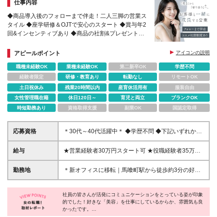
仕事内容
◆商品導入後のフォローまで伴走！二人三脚の営業ス
タイル ◆座学研修＆OJTで安心のスタート ◆賞与年2
回&インセンティブあり ◆商品の社割&プレゼント制
度あり ◆30代～40代活躍中！
アピールポイント
アイコンの説明
職種未経験OK
業種未経験OK
第二新卒OK
学歴不問
経験者限定
研修・教育あり
転勤なし
リモートOK
土日祝休み
残業20時間以内
産育休活用有
服装自由
女性管理職在籍
休日120日～
育児と両立
ブランクOK
時短勤務あり
資格取得支援
副業OK
国認定取得
応募資格
＊30代～40代活躍中＊ ◆学歴不問 ◆下記いずれかの
経験をお持ちの方 ・営業職の実務経験（業界・年数
不問） ・販売サービス職の経験（業界・年数不問）
給与
★営業経験者30万円スタート可 ★役職経験者35万円
・美容業界での就業経験 └エステ／美容室／メーカー
スタート可 月給27万円～70万円＋賞与年2回＋インセ
／卸など、業種・職種は不問です！ ＜こんな方にピ
ンティブ＋各種手当 ※経験に応じて、給与額を決定し
勤務地
＊新オフィスに移転｜馬喰町駅から徒歩約3分の好立
ッタリ！＞ ・化粧品やコスメが好き ・お客様と長く
ます。面接時にご相談ください ※月給には、固定残業
地♪ ＊徒歩5分圏内で3駅利用できる ＊JR総武線快
関係を築きたい ・商品に縛られず、お客様の課題に
代5万2000円～（30時間分）を含みます。超過分は別
速・都営新宿線など複数路線使える！ ＊転勤はあり
合わせて幅広い提案がしたい ・商品の導入だけでな
途支給 ※試用期間3ヶ月（その間の給与・待遇に差異
社員の皆さんが活発にコミュニケーションをとっている姿が印象
ません◎ 【東京オフィス】 東京都中央区日本橋馬喰
く、その後のフォローまで携わりたい
的でした！好きな「美容」を仕事にしているからか、雰囲気も良
はありません） ＊…頑張りをしっかり評価します…
町1丁目9-9 加富屋ビル6F/7F ※(変更の範囲)上記を除
かったです。
＊ ◎全社目標達成時には、賞与にプラスして特別手
く当社関連勤務地
また、ただ売るだけではなく、頼られる存在になろうとする姿勢