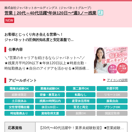
静岡市、静岡県浜松市、三重県四日市市 【関西エリ
株式会社ジャパネットホールディングス（ジャパネットグループ）
ア】 大阪府大阪市、兵庫県神戸市、京都府京都市、
営業｜20代～40代活躍*年休120日〜*週3ノー残業
奈良県奈良市 【中国・四国エリア】 広島県広島市、
岡山県岡山市、香川県高松市 【九州・沖縄エリア】
福岡県福岡市、福岡県北九州市、熊本県熊本市、宮崎
県宮崎市、鹿児島県鹿児島市、沖縄県那覇市 ※変更の
お客様とじっくり向き合える営業へ！
範囲：上記を除く当社関連勤務地
ジャパネットの圧倒的知名度と安定基盤で
長く活躍しませんか？
仕事内容
＼*営業のキャリアを続けるならジャパネットへ*／
★残業月平均20h以下★年休120日以上★時差出勤・
時短勤務あり★自分のアイデアを活かせる★関係構築
を重視の営業スタイル★産育休取得率100%
アピールポイント
アイコンの説明
職種未経験OK
業種未経験OK
第二新卒OK
学歴不問
経験者限定
研修・教育あり
転勤なし
リモートOK
土日祝休み
残業20時間以内
産育休活用有
服装自由
女性管理職在籍
休日120日～
育児と両立
ブランクOK
時短勤務あり
資格取得支援
副業OK
国認定取得
応募資格
【20代〜40代活躍中！業界未経験歓迎】 ■営業経験を