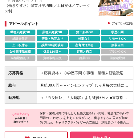
【働きやすさ】残業月平均9h／土日祝休／フレック
ス制
【8割が未経験入社】座学＋OJTによる育成制度
【安定基盤】東証プライム上場『明光ネットワークジ
アピールポイント
アイコンの説明
ャパン』グループ
職種未経験OK
業種未経験OK
第二新卒OK
学歴不問
経験者限定
研修・教育あり
転勤なし
リモートOK
土日祝休み
残業20時間以内
産育休活用有
服装自由
女性管理職在籍
休日120日～
育児と両立
ブランクOK
時短勤務あり
資格取得支援
副業OK
国認定取得
応募資格
＜応募資格＞ ◇学歴不問 ◇職種・業種未経験歓迎 ◇
基本的なPCスキルをお持ちの方 └Word・Excelの基
本操作ができる方 └Gmail・Slackなどのコミュニケー
給与
月給30万円～＋インセンティブ（3ヶ月毎の実績に応
ションツールが利用できる方（または習得意欲のある
じて支給） ※上記月給には月30時間分の固定残業代
方） 一つでも「わかる！」と思った方は、きっと当
（月5万6970円～月8万3600円）を含みます。固定残
勤務地
＜「五反田駅」「大崎駅」より徒歩8分＞ ■東京都品
社に向いています。 ・「推しに会いに行くために仕
業代=実残業時間ではありません。 過去、100万円の
川区東五反田2-21-28 OSビルディング7階 ※原則出
事を頑張ろう」と思えるタイプ ・成果を出したら、
インセンティブ支給実績もあり！
社ですが、業務に慣れた後は週1日リモート勤務も可
その分しっかり評価されたい ・営業には興味がある
保育・栄養分野に特化した転職支援を行う同社。社会性の高い専
能です ※転居を伴う転勤はありません ※受動喫煙防止
けど、無理な売り込みはしたくない ・誰かの人生を
門職の“これから”を支えるやりがいと、働きやすさの両立が印象
対策あり
的でした。キャリアアドバイザーの支援は、求職者の「今後の暮
応援できる仕事がしたい ・人と信頼関係を築くこと
らし」に寄り添うもの。就業後の感謝の言葉は、関わりが笑顔に
が得意、または好き ・オンとオフのメリハリを大切
つながった証です。一方、定時退社・土日祝休みといった環境の
にしたい ・仕事も趣味も、どちらも本気で楽しみた
なか、平日に推し活を楽しんだり、家族との時間を優先したり。