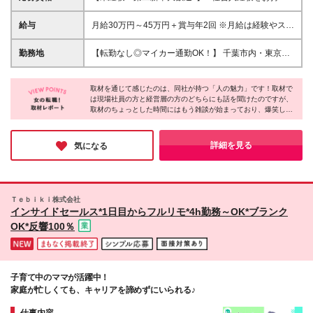
の方 ※学歴・転職回数などは一切不問です！ ＼こん
な方にピッタリです！／ ★人とコミュニケーション
給与
月給30万円～45万円＋賞与年2回 ※月給は経験やスキ
を取るのが好きな方 ★明るく前向きに仕事に取り組
ルに応じて決定します ※上記金額には固定残業代（月
める方 ※志望動機は不要！“生活のため”でもOKです
40時間分／62,900円～110,700円）が含まれます。超
勤務地
【転勤なし◎マイカー通勤OK！】 千葉市内・東京23
♪
過分は別途支給します ※試用期間はありません 【経
区内の現場でご活躍いただきます！ ■本社： 千葉県松
験や資格に応じて給与アップが叶います♪】 ★入社3
戸市稔台5-7-8 ※（変更の範囲）上記を除く当社関連
年目で【月給40万円～】にアップする社員も！
取材を通じて感じたのは、同社が持つ「人の魅力」です！取材で
勤務地
は現場社員の方と経営層の方のどちらにも話を聞けたのですが、
取材のちょっとした時間にはもう雑談が始まっており、爆笑しな
がら手をたたく姿もしばしば。会話を聞いていても普段からコミ
ュニケーションが盛んであることがよく伝わりました！普段から
素を出し合っている間柄だからこその距離感は、同社ならではの
詳細を見る
気になる
大きな魅力だと感じました♪
Ｔｅｂｉｋｉ株式会社
インサイドセールス*1日目からフルリモ*4h勤務～OK*ブランク
OK*反響100％
子育て中のママが活躍中！
家庭が忙しくても、キャリアを諦めずにいられる♪
仕事内容