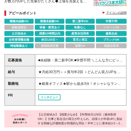
が数万円UPした先輩がたくさん◆上場を見据える急
成長企業◆テレアポ・ノルマなし
アピールポイント
アイコンの説明
職種未経験OK
業種未経験OK
第二新卒OK
学歴不問
経験者限定
研修・教育あり
転勤なし
リモートOK
土日祝休み
残業20時間以内
産育休活用有
服装自由
女性管理職在籍
休日120日～
育児と両立
ブランクOK
時短勤務あり
資格取得支援
副業OK
国認定取得
応募資格
■未経験・第二新卒OK ■学歴不問 ＼こんな方にピッタ
リです！／ ◎人と話すことが好きな方 ◎チームワー
クを大切にして働きたい方 ◎周りから「ポジティブ
給与
★月給30万円～＋賞与年2回 ＜どんどん収入UPを目
だね！」と言われる方
指せます＞ 現在活躍している営業担当社員は、 全員
が入社1年で月給32万円～35万円に昇給◎ 実際の残業
勤務地
★銀座オフィス★駅から徒歩3分！オシャレなランチ
時間は1日1時間以下です！ 残業が固定残業時間に満
スポットがいっぱい！ ★多くの路線が利用でき、通
たない場合でも、 月給分に含まれる金額は全額支給
勤や取引先企業様の訪問に便利です♪ 【東京オフィ
PR
インタビュー
いたします。 ※月給の金額は、スキルや経験を考慮の
ス】 東京都中央区銀座7-17-2 アーク銀座ビルディ
上、決定します。 ※試用期間6ヶ月あり（試用期間中
ング6F ※(変更の範囲)初回配属の東京オフィスを除
の雇用形態は契約社員です。試用期間終了後、正社員
き、千葉本社
となります。その他給与や待遇に差異はありませ
【土日祝休み】【残業少なめ】【年間休日129日（連休取得
OK）】仕事と私生活の両立が叶えられ、頑張りが年収UPに直結
ん。） ※上記給与は固定時間外労働手当40時間分
する明確な評価制度が特徴的な同社！半年ごとに基本給が1～2万
（月71,500円）を含みます。万が一残業時間が40時
円アップするため、収入が2倍近くになった社員もいるのだと
間を超過した場合は、別途残業代を支給します。 ※実