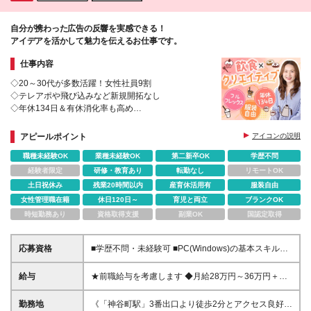
自分が携わった広告の反響を実感できる！
アイデアを活かして魅力を伝えるお仕事です。
仕事内容
◇20～30代が多数活躍！女性社員9割
◇テレアポや飛び込みなど新規開拓なし
◇年休134日＆有休消化率も高め
◇マネジメント経験者はマネージャー登用あり
アピールポイント
アイコンの説明
職種未経験OK
業種未経験OK
第二新卒OK
学歴不問
経験者限定
研修・教育あり
転勤なし
リモートOK
土日祝休み
残業20時間以内
産育休活用有
服装自由
女性管理職在籍
休日120日～
育児と両立
ブランクOK
時短勤務あり
資格取得支援
副業OK
国認定取得
応募資格
■学歴不問・未経験可 ■PC(Windows)の基本スキルが
ある方 └メール・Word・Excelの基本操作 ＜未経験で
も安心のスタート＞ ホテルやアパレル等、対人経験
給与
★前職給与を考慮します ◆月給28万円～36万円＋賞
を活かして未経験から活躍する先輩が多数！ 飛び込
与年2回 ※経験・能力・前職給与を考慮し、話し合い
みなしの既存中心で、知識は入社後に学べるのでご安
の上で決定いたします。 ※上記金額には固定残業代
勤務地
《「神谷町駅」3番出口より徒歩2分とアクセス良好》
心ください◎ お客様の商品の魅力を伝え、売上アッ