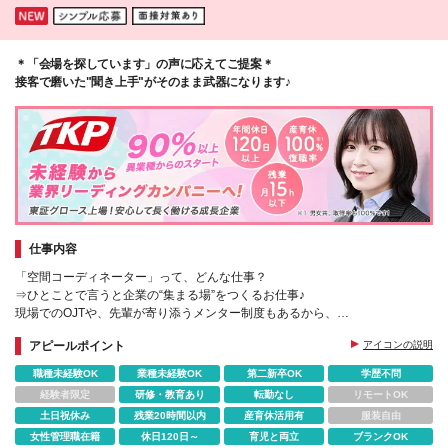
＊「会場を探しています」の声に応えてご提案＊
接客で磨いた"聞き上手"がそのまま武器になります♪
仕事内容
「空間コーディネーター」って、どんな仕事？
⇒ひとことで言うと企業の“集まる場”をつくるお仕事♪
現場でのOJTや、先輩が寄り添うメンター制度もあるから、
知識ゼロ・未経験からでも安心して始められます◎
アピールポイント
アイコンの説明
職種未経験OK
業種未経験OK
第二新卒OK
学歴不問
経験者限定
研修・教育あり
転勤なし
リモートOK
土日祝休み
残業20時間以内
産育休活用有
服装自由
女性管理職在籍
休日120日～
育児と両立
ブランクOK