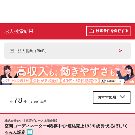
求人検索結果
検索条件を保存する
＞
法人営業（BtoB）
78
全
件中 1-30件表示
株式会社TKP【東証グロース上場企業】
空間コーディネーター■既存中心*連結売上193％成長*えるぼし/く
るみん認定