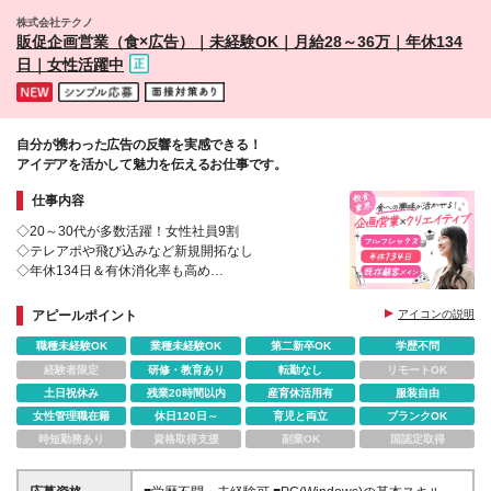
株式会社テクノ
販促企画営業（食×広告）｜未経験OK｜月給28～36万｜年休134
日｜女性活躍中
自分が携わった広告の反響を実感できる！
アイデアを活かして魅力を伝えるお仕事です。
仕事内容
◇20～30代が多数活躍！女性社員9割
◇テレアポや飛び込みなど新規開拓なし
◇年休134日＆有休消化率も高め
◇マネジメント経験者はマネージャー登用あり
アピールポイント
アイコンの説明
職種未経験OK
業種未経験OK
第二新卒OK
学歴不問
経験者限定
研修・教育あり
転勤なし
リモートOK
土日祝休み
残業20時間以内
産育休活用有
服装自由
女性管理職在籍
休日120日～
育児と両立
ブランクOK
時短勤務あり
資格取得支援
副業OK
国認定取得