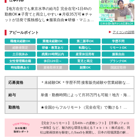
【地方在住でも東京水準の給与】完全在宅×1日4hの
勤務OK★子育てと両立しやすい★月収35万可★チャ
ットが活発で孤独感なし★服装自由★研修・マニュア
ル有★生成AI積極活用中で業務効率UP、短期間でス
キルアップ可能
アピールポイント
アイコンの説明
職種未経験OK
業種未経験OK
第二新卒OK
学歴不問
経験者限定
研修・教育あり
転勤なし
リモートOK
土日祝休み
残業20時間以内
産育休活用有
服装自由
女性管理職在籍
休日120日～
育児と両立
ブランクOK
時短勤務あり
資格取得支援
副業OK
国認定取得
応募資格
＊未経験OK ＊学歴不問 接客販売経験や営業経験な
ど、【人と接する】仕事の経験が活かせます！ 【以
下のような方をお待ちしております】 ・家庭の事情
給与
単価・勤務時間によって月35万円も可能！地方・海外
で出社が難しい方 ・子育てや介護をしながら仕事を
在住でも東京水準！ 時間単価 1,650円～2,420円 ※税
続けたい方 ・収入を下げずに転職したい方 ・目標達
込み 収入例： 月額 387,200円…時間単価 2,200円×8
勤務地
★全国からフルリモート（完全在宅）で働ける！ ★
成に意欲を持てる方 ・成果を出すことにやりがいを
時間×20日の場合 月額 171,600円…時間単価 1,650円
地方・海外在住の方も大歓迎！ ┗北海道から九州ま
感じる方 ・自己成長のために努力を惜しまない方 ・
×8時間×13日の場合 月額 165,000円…時間単価 1,650
で各地にメンバーがいます◎ ┗海外事業も強化中の
自分の努力が評価につながると嬉しい方 ・自発的に
円×5時間×20日の場合
【完全フルリモート】【月40h～の柔軟シフト】【手厚いフォロ
ため、時差を気にせずご応募ください♪ ★転勤なし ≪
仕事の改善点を見つけられる方
ー体制】など、魅力的な環境を揃えるＴｅｂｉｋｉ株式会社。同
本社≫ 東京都新宿区西新宿7丁目5-25 西新宿プライム
社は動画技術を駆使したSaaSを展開し、日本の現場課題の解決
スクエア8F （フルリモートのため、通勤不要で
に貢献する成長企業です。時間や場所の制約があっても、これま