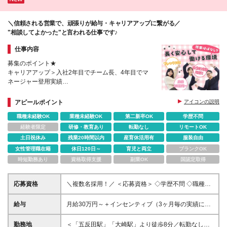
＼信頼される営業で、頑張りが給与・キャリアアップに繋がる／
"相談してよかった"と⾔われる仕事です♪
仕事内容
募集のポイント★
キャリアアップ＞入社2年目でチーム長、4年目でマ
ネージャー登用実績
評価制度＞実績を出した分だけ正当に給与に反映され
る環境！
アピールポイント
アイコンの説明
成長と安定＞設立8年のベンチャー企業＆東証プライ
職種未経験OK
業種未経験OK
第二新卒OK
学歴不問
ムグループ
経験者限定
研修・教育あり
転勤なし
リモートOK
土日祝休み
残業20時間以内
産育休活用有
服装自由
女性管理職在籍
休日120日～
育児と両立
ブランクOK
時短勤務あり
資格取得支援
副業OK
国認定取得
応募資格
＼複数名採用！／ ＜応募資格＞ ◇学歴不問 ◇職種・
業種未経験歓迎 ◇基本的なPCスキルをお持ちの方
└Word・Excelの基本操作ができる方 └Gmail・Slack
給与
月給30万円～＋インセンティブ（3ヶ月毎の実績に応
などのコミュニケーションツールが利用できる方（ま
じて支給） ※上記月給には月30時間分の固定残業代
たは習得意欲のある方） 一つでも当てはまる方は、
（月5万6970円～月8万3600円）を含みます。固定残
勤務地
＜「五反田駅」「大崎駅」より徒歩8分／転勤なし＞