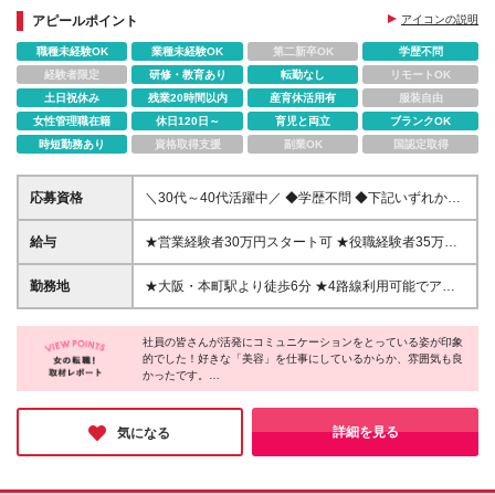
ゼント制度有
アピールポイント
アイコンの説明
職種未経験OK
業種未経験OK
第二新卒OK
学歴不問
経験者限定
研修・教育あり
転勤なし
リモートOK
土日祝休み
残業20時間以内
産育休活用有
服装自由
女性管理職在籍
休日120日～
育児と両立
ブランクOK
時短勤務あり
資格取得支援
副業OK
国認定取得
応募資格
＼30代～40代活躍中／ ◆学歴不問 ◆下記いずれかの
経験をお持ちの方 ・営業職の実務経験（業界・年数
不問） ・販売サービス職の実務経験（業界・年数不
給与
★営業経験者30万円スタート可 ★役職経験者35万円
問） ・美容業界での就業経験 └エステ／美容室／メ
スタート可 月給27万円～70万円＋賞与年2回＋インセ
ーカー／卸など、業種・職種は不問です！ 当社でや
ンティブ＋各種手当 ※経験に応じて、給与額を決定し
勤務地
★大阪・本町駅より徒歩6分 ★4路線利用可能でアク
ってみたいこと、叶えたいことなど意欲を重視した採
ます。面接時にご相談ください ※月給には、固定残業
セス抜群！ ★転勤はありません◎ 【大阪メインオフ
用です！ 「応募資格に当てはまるかな…？」と思っ
代5万2000円～（30時間分）を含みます。超過分は別
ィス】 大阪府大阪市西区靱本町1丁目20-13 なにわ筋
た方も、まずはご応募ください◎ ＊…こんな方にピ
途支給 ※試用期間3ヶ月（その間の給与・待遇に差異
社員の皆さんが活発にコミュニケーションをとっている姿が印象
ビル2F └大阪駅まで電車で約10分 ※関西限定求人※
ッタリ！…＊ ・化粧品やコスメが好き ・お客様と長
的でした！好きな「美容」を仕事にしているからか、雰囲気も良
はありません） ＊…頑張りをしっかり評価します…
本町・心斎橋エリア ※(変更の範囲)上記を除く当社関
かったです。
く関係を築きたい ・商品に縛られず、お客様の課題
＊ ◎全社目標達成時には、賞与にプラスして特別手
連勤務地
また、ただ売るだけではなく、頼られる存在になろうとする姿勢
に合わせて幅広い提案がしたい ・商品の導入だけで
当を全員に支給 ◎売上目標を達成した方には、イン
が、楽しく仕事に取り組めている大きな要因になっているとのこ
なく、その後のフォローまで携わりたい
センティブを支給！※未達でも、ペナルティはありま
と。お客様＝美容サロンのオーナーの方と共に、どうしたらサロ
詳細を見る
気になる
せん ◎昇給には、数字だけでなく日々の頑張りなど
ンがもっと成長するのかを考える。そして世の女性の美に向き合
う。美容好きにはたまらない環境です！
「定性面」も反映！