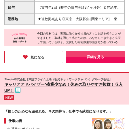
お持ちの方(年数不問) ■基本的なPCスキル(Word、
Excel、PowerPoint) ※学歴不問 ＼こんな方にピッタ
給与
【賞与年2回（昨年の賞与実績3.4ヶ月分）＆昇給年1
リです！／ □数字だけでなく、お客様との関係構築を
回＆手当充実】 ◆月給247,300円〜336,100円 ★各種
大切にしたい方 □ジャパネットの安定基盤で長く活躍
手当が充実★ ・残業代全額支給 ・通勤手当（月5万円
勤務地
★複数拠点あり◎東京・大阪募集 [関東エリア] ・東京
したい方 □自らのアイデアを発信し、形にしていきた
まで ※公共交通機関の場合） ・家族手当（家族を扶
都港区三田 ・東京都中央区新川 ［関西エリア］ ・大
い方 □チームワークを大切にできる方
養に入れる場合→配偶者：5,000円／子ども1人当た
阪府大阪市北区 ※(変更の範囲)当社の定める範囲
り：10,000円／要介護の方：15,000円） ・役職手当
今回の取材では、実際に働く女性社員の方々にお話を伺うことが
できました。取材を通して感じたのは、みなさん生き生きと充実
・地域手当（月2万円※東京のみ） ・特別資格手当
して働いている様子。充実した福利厚生や働き方が整っているか
など ※経歴・年齢を考慮の上、当社規定により決定し
らこそ、仕事にも全力で向き合えているのだと思いました。ノー
ます ※残業代別途全額支給 ※試用期間3ヶ月あり。期
残業デーやリフレッシュ休暇、短時間勤務制度など、プライベー
間中、給与・待遇等に差異はありません
トを充実させられる環境も整っているため、ゆくゆくは家庭と両
詳細を見る
気になる
立しながら働きたい方にもぜひオススメしたい企業です！
Simple株式会社【東証プライム上場（明光ネットワークジャパン）グループ会社】
キャリアアドバイザー*残業少なめ！休みの取りやすさ抜群！収入
UP！
「推しのためなら頑張れる。その気持ち、仕事でも武器になります。」
仕事内容
─☆ 募集のポイント ☆─