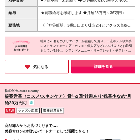
応募資格
■学歴不問・未経験可 ■PC(Windows)の基本スキルが
ある方 └メール・Word・Excelの基本操作 ＜未経験で
も安心のスタート＞ ホテルやアパレル等、対人経験
給与
★前職給与を考慮します ◆月給28万円～36万円＋賞
を活かして未経験から活躍する先輩が多数！ 飛び込
与年2回 ※経験・能力・前職給与を考慮し、話し合い
みなしの既存中心で、知識は入社後に学べるのでご安
の上で決定いたします。 ※上記金額には固定残業代
勤務地
《「神谷町駅」3番出口より徒歩2分とアクセス良好》
心ください◎ お客様の商品の魅力を伝え、売上アッ
（月45時間分／7万1,000円以上）を含みます。超過
■本社：東京都港区虎ノ門3-23-6 RBM虎ノ門ビル ＊
プに貢献する仕事です。 単にニーズを捉えるだけで
分は別途支給します ※試用期間3ヶ月あり。期間中は
交通アクセス抜群！ 麻布台ヒルズすぐの好立地なの
なく、お客様の想いに寄り添い、 共に成果を出して
リフレッシュ休暇がありません（その他、期間中の給
社内に70名ものクリエイターが在籍しており、一流ホテルや大手
で ランチや仕事帰りのショッピングも楽しめる環境
直接喜んでいただける時は、 大きなやりがいを感じ
レストランチェーン店・カフェ・個人店など1000社以上とお取引
与・雇用形態に差異はありません）
です。 (変更の範囲)上記を除く当社関連勤務地
をしている同社。グランドメニュー・リーフレット・チラシ・看
られます。 短期ではなく、長期的なお付き合いがで
板・ロゴ・パッケージや、Webサイト制作・デジタルサイネー
きるのも魅力です。
ジ・SNS施策・動画制作などの企画から制作、広告運営までワン
ストップで手がけている点が特長です。飲食業界が中心のため、
詳細を見る
気になる
食に興味がある方にもピッタリだと思います♪
株式会社Colors Beauty
提案営業〈コスメ/スキンケア〉賞与2回*社割あり*残業少なめ*月
給30万円可
商品導入からお店づくりまで…。
美容サロンの頼れるパートナーとして活躍できる！