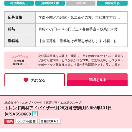
時短勤務あり
資格取得支援
副業OK
国認定取得
応募資格
学歴不問／未経験・第二新卒の方、大歓迎です◎
「営業ってなんだか難しそう…」と感じる方も、心配
いりません。 入社後は研修やOJTがあるので、知識ゼ
給与
月給25万円～34万円以上＋各種手当＋残業代＋賞与
ロからでもイチからスタートできます！ 【キャリア
年2回 初年度想定年収：348万円～ ※経験・能力を考
チェンジを応援】 外勤営業として活躍してきたが、
慮のうえ優遇します。 ※上記にはエリア給（10,000
勤務地
┃全国募集！勤務地は希望を考慮します 札幌・仙
営業経験を活かしながら内勤営業として働き方をシフ
円～15,000円）、見込み残業代（20～30時間分／
台・東京・横浜・金沢・名古屋・大阪・京都・広島・
トチェンジできるポジションです。 移動時間を削減
31,134円～）、深夜勤務代（15～20時間分／4,670円
福岡 募集 ※上記のほか、全国に拠点あり ※キャリア
し、その分顧客への提案や関係構築に集中できます。
～）を含みます。 ※超過分は別途支給いたします。
貸会議室事業を先駆けて展開し、今ではホテルやイベント運営な
アップやキャリアシフトに伴う転勤も一部あります
【先輩の転職理由をご紹介】 ○30歳／旅行代理店 6年
ど多彩な空間サービスを手がけるTKP。営業や人事、カスタマー
が、基本想定していません。 ▼ TKPガーデンシティ
サポートなど異業種出身の社員が多数活躍中です。互いに教え合
→スピード感ある環境で多くの顧客に価値提供をした
札幌駅前 ▼ TKPガーデンシティPREMIUM仙台西口
う風土があり、未経験でも安心のサポート体制。年間休日120日
い方 ○26歳／住宅メーカー 個人営業 1年 →安定した
▼ TKP市ヶ谷カンファレンスセンター ▼ TKPガーデ
以上・残業も少なめで、希望休や連続休暇も取りやすいそう。産
環境で、長期的なキャリアを築きたいため 【採用担
ンシティPREMIUM横浜西口 ▼ TKPガーデンシティ
育休の取得・復職率はともに100％。ライフステージが変わって
詳細を見る
気になる
当より】 私たちが大切にしているのは、スキルより
も、長く安心してキャリアを築ける環境です。
PREMIUM金沢駅西口 ▼ TKP名鉄名古屋駅カンファレ
も 「お客様に喜んでもらえたら嬉しい」という気持
ンスセンター ▼ TKPガーデンシティ大阪梅田 ▼ TKP
ちです。 その想いさえあれば、未経験からでも安心
ガーデンシティ京都タワーホテル ▼ TKPガーデンシ
して成長できます。 そして、がんばりはきちんと返
ティ広島駅前大橋 ▼ TKP 博多住吉通カンファレンス
ってくる環境。 20代後半で年収1,000万円を実現した
株式会社ウィルオブ・ワーク【東証プライム上場グループ】
センター ▼ TKP小倉駅前カンファレンスセンター (変
トレンド商材アドバイザー*月28万可*残業月6.9h*年131日
先輩や、同世代でマネージャーにステップアップした
更の範囲)上記を除く当社関連勤務地
メンバーも活躍しています。 「自分のペースで、で
休/SASSO608
も着実にキャリアを広げたい」そんなあなたの一歩
を、私たちは応援します。