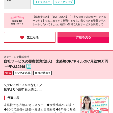
PR
Web面談で対応していますのでお気軽にご参加くださ
インタビュー
フォトクリップ
あり＋残業手当100％支給＋賞与年2回 ※給与は年
ださい。 ◆U・Iターン歓迎 東京本社、または新宿、
い◎ ★☆こんなタイプが活躍中☆★ □人と関わること
齢・スキルを考慮の上、決定します。 ※2ヶ月間の試
名古屋、大阪にある当社各拠点、またはクライアント
が好き □新しいことが好き □スキルアップしたい □相
用期間あり（期間中、雇用形態・給与・待遇変更な
の営業所にてご勤務いただきます。 【本社】東京都
手のことを思って話せる □TVやCMで話題になるよう
し）
【残業少なめ】【週2～3休み】【丁寧な研修で未経験からデビュ
新宿区新宿3-1-24 京王新宿三丁目ビル3F 【名古屋支
なサービス・商材を扱いたい
ーできる】など…せっかく転職するなら、安心できる場所でリス
店】愛知県名古屋市中区栄3-18-1 ナディアパークビ
タートしたいですよね。幅広い領域で人材サービスを展開してい
ジネスセンタービル18F 【大阪支店】大阪府大阪市北
る同社では、充実した休日休暇や残業時間の削減によって働きや
区梅田3-3-10 梅田ダイビル6F ＜現在、募集中のクラ
すい環境を作っているのだとか！東証プライム上場企業グループ
イアント営業所がある都道府県＞ 埼玉、東京、神奈
としての安定性も同社の魅力。新たな一歩を踏み出す場所にぴっ
詳細を見る
気になる
たりではないでしょうか。
川、千葉、愛知、岐阜、大阪、兵庫 ※初回配属地以外
の当社関連勤務地での勤務はありません
スターリンク株式会社
自社サービスの提案営業(法人)｜未経験OK*ネイルOK*月給30万円
～*年休129日
＼テレアポ・ノルマなし！／
数字より“信頼”を大切に。
無理のないスタイルでご案内しませんか？
仕事内容
未経験でも月給30万～スタート◆女性比率50％以上
◆20代で主任や課長へ昇進も目指せる◆1年毎に月給