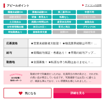
なめ ★15期連続で黒字経営継続中
アピールポイント
アイコンの説明
職種未経験OK
業種未経験OK
第二新卒OK
学歴不問
経験者限定
研修・教育あり
転勤なし
リモートOK
土日祝休み
残業20時間以内
産育休活用有
服装自由
女性管理職在籍
休日120日～
育児と両立
ブランクOK
時短勤務あり
資格取得支援
副業OK
国認定取得
応募資格
★営業未経験者大歓迎！ ★物流業界経験は不問！ ★
学歴不問！ ★第二新卒歓迎！ ★ブランクOK！ ＼こん
な方にピッタリです！／ ・「圧倒的No.1」を目指す
給与
★前職給与保証・考慮あり！ ★早期の給与アップが
環境で、熱く働きたい方 ・仕事も遊びも、メリハリ
可能です 月給24万9113円以上＋賞与年2回＋各種手
をつけて全力で楽しみたい方 ・チームワークを大切
当 ※経験やスキルを考慮し決定します。 ※上記給与に
勤務地
★全国募集！ ★転居を伴う転勤はありません！
にし、コミュニケーションが好きな方 ・社会貢献性
は固定残業代30時間分（5万2415円～）が含まれます
★U・Iターン歓迎！ ＼本社／ 東京都新宿区西新宿1-
の高い事業で、自分自身も成長したい方
※超過分は別途支給 ※試用期間6カ月（その間の給
20-3 西新宿髙木ビル2階 ＼希望の拠点・営業所に配
与・待遇に差異はありません）
取材の中で印象的だったのは、社員同士の仲の良さと、それぞれ
属します！／ 【北海道・東北エリア】 北海道札幌
の高い志が両立している点です。写真撮影ではお互いに盛り上
市、宮城県仙台市、福島県郡山市 【北信越エリア】
げ、雑談も弾んでおり、いい雰囲気を感じられました。
新潟県新潟市、石川県金沢市 【関東エリア】 東京都
インタビューでは、物流のインフラを支える、圧倒的なナンバー
新宿区、東京都立川市、神奈川県横浜市、神奈川県厚
1になって業界を変えていくという熱量とそれに伴うやりがいを
木市、埼玉県さいたま市、埼玉県所沢市、埼玉県春日
口々にお話ししていました。大きな目標を追う楽しさ、協力し合
詳細を見る
気になる
うチームワークがあり、理想的な空気間なのではないでしょう
部市、栃木県宇都宮市、群馬県高崎市、千葉県千葉
か。
市、千葉県柏市、千葉県船橋市、茨城県水戸市 【東
海エリア】 愛知県名古屋市、岐阜県岐阜市、静岡県