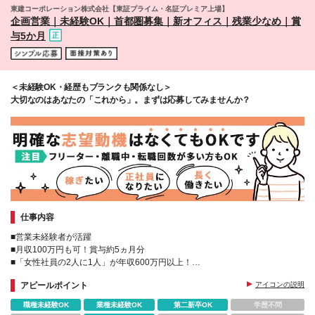
東建コーポレーション株式会社【東証プライム・名証プレミア上場】
企画営業｜未経験OK｜首都圏募集｜新オフィス｜残業少なめ｜賞
与5か月
＜未経験OK・経歴もブランクも関係なし＞
大切なのはあなたの「これから」。まずは応募してみませんか？
仕事内容
■営業未経験者が活躍
■月収100万円も可！賞与約5ヵ月分
■「女性社員の2人に1人」が年収600万円以上！
■子育てサポート企業くるみんマーク(厚生労働省の認定証)取得
アピールポイント
アイコンの説明
職種未経験OK
業種未経験OK
第二新卒OK
学歴不問