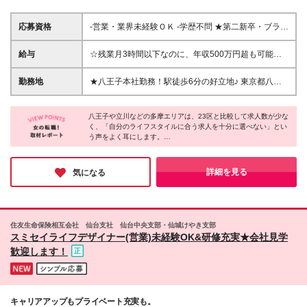
応募資格
‐営業・業界未経験ＯＫ ‐学歴不問 ★第二新卒・ブラン
クをお持ちの方も大歓迎！
給与
☆残業月3時間以下なのに、年収500万円超も可能！
☆インセンティブ年3回あり！1名入社で2万円～5万
円支給 ☆年間インセンティブ額は100万円～200万円
勤務地
★八王子本社勤務！駅徒歩6分の好立地♪ 東京都八王
も可能！ 月給220,000円～280,000円＋賞与年1回＋
子市横山町11-2 金子ビル5F (変更の範囲)上記を除く
インセンティブ年3回 ※経験・スキルを考慮の上、決
当社関連勤務地
定します ※上記額にはみなし残業代（10時間分・
八王子や立川などの多摩エリアは、23区と比較して求人数が少な
く、「自分のライフスタイルに合う求人を十分に選べない」とい
17,500円～22,000円）を含みます。 超過分は全額
う声をよく耳にします。
支給いたします。 ※試用期間3ヶ月あり（期間中の雇
その点、同社は【八王子駅チカの本社オフィス勤務】で、通勤ス
用形態、待遇、給与は本採用時と同じです）
トレスを大幅に軽減できる上、土日祝休みで残業月3時間以下。
オフィスカジュアルで自分らしく働けて、有給消化率は80％超。
詳細を見る
気になる
地元でご自身のライフワークに合わせたお仕事を求めている方に
ピッタリの会社だと思います。
住友生命保険相互会社 仙台支社 仙台中央支部・仙城けやき支部
スミセイライフデザイナー(営業)未経験OK&研修充実★会社見学
歓迎します！
キャリアアップもプライベート充実も。