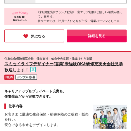
最大35万円を限度に当社規程により検討
屋市中村区名駅南2-14-19 住友生命名古屋ビル12階 ○
名古屋みなと支部 愛知県名古屋市港区港楽2-5-24
♪未経験歓迎♪ブランク歓迎♪一宮エリア勤務♪と嬉しい環境が整っ
港分館 ※ただし、上記勤務所で勤務を継続することが
ている同社。
適当でない事情（例えば、勤務所の再編、廃止等）が
住友生命では、社員一人ひとりが主役。営業パーソンとして自分
生じた場合には、会社の指示する勤務所になることが
の足で立ち、輝ける環境が整っています。他にも、仕事と子育て
あります。
を両立できる制度や、キャリアアップ制度など各種制度が充実。
社会で評価され自己実現する喜びを、同社で感じてみてはいかが
詳細を見る
気になる
でしょうか。
住友生命保険相互会社 仙台支社 仙台中央支部・仙城けやき支部
スミセイライフデザイナー(営業)未経験OK&研修充実★会社見学
歓迎します！
キャリアアップもプライベート充実も。
住友生命だから実現できます。
仕事内容
お客さまに最適な生命保険・損害保険のご提案・販売
を行い、
安心できる未来をデザインします。
★人材の導入および会社から指示された事項もありま