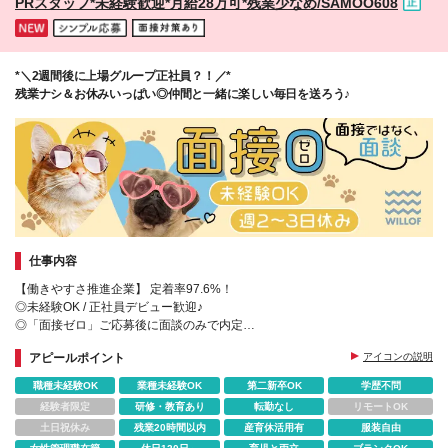
PRスタッフ*未経験歓迎*月給28万可*残業少なめ/SAMOO608
が対象 ＼*･ その他 ･*／ *雇用形態は正職員となりま
す *各種制度の適用については法令および当社規程に
定める条件有 *各種制度については2026年6月現在の
ものであり、将来変更になる場合があります *試用期
*＼2週間後に上場グループ正社員？！／*
間はありません
残業ナシ＆お休みいっぱい◎仲間と一緒に楽しい毎日を送ろう♪
仕事内容
【働きやすさ推進企業】 定着率97.6%！
◎未経験OK / 正社員デビュー歓迎♪
◎「面接ゼロ」ご応募後に面談のみで内定
★週2～3日休み＆残業ほぼ０
アピールポイント
アイコンの説明
★賞与年2回
★産育休取得実績ほぼ100%
職種未経験OK
業種未経験OK
第二新卒OK
学歴不問
★豊富なキャリアパス
経験者限定
研修・教育あり
転勤なし
リモートOK
土日祝休み
残業20時間以内
産育休活用有
服装自由