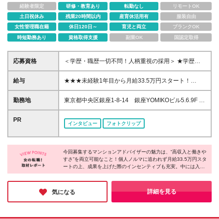
経験者限定
研修・教育あり
転勤なし
リモートOK
土日祝休み
残業20時間以内
産育休活用有
服装自由
女性管理職在籍
休日120日～
育児と両立
ブランクOK
時短勤務あり
資格取得支援
副業OK
国認定取得
応募資格
＜学歴・職歴一切不問！人柄重視の採用＞ ★学歴不
問 ★第二新卒OK ▽こんな方はぜひご応募ください！
▽ ◎未経験から専門知識を身につけたい ◎しっかり
給与
★★★未経験1年目から月給33.5万円スタート！
稼いで自分にご褒美をあげたい ◎仲間と一緒に楽し
★★★ 月5万円以上ベースアップしました！ 月給33.5
く仕事がしたい ◎お話好きを活かしたい
万円～＋インセンティブ＋賞与年2回 ※経験・能力な
勤務地
東京都中央区銀座1-8-14 銀座YOMIKOビル5.6.9F ★
どを考慮の上、決定致します ※みなし残業代20時間
中央通りに面したきれいなオフィスビル！ ★ランチ
分【38,780円】を含む ※超過分は支給します ※上記
のお店や、仕事帰りのショッピングにとっても便利♪
PR
インタビュー
フォトクリップ
月給額にはキャリア支援手当【35,000円】、営業手当
(変更の範囲)上記を除く当社関連勤務地
【20,000円】を含む ※試用期間6ヶ月あり（給与・待
遇に差異はありません） ★入社半年で、ほとんどの
社員が1件30万円以上のインセンティブをゲット！ ★
今回募集するマンションアドバイザーの魅力は、“高収入と働きや
すさ”を両立可能なこと！個人ノルマに追われず月給33.5万円スタ
入社1年目からインセンティブだけで年300万円以上
ートの上、成果を上げた際のインセンティブも充実。中には入社
を獲得している方も！ ★入社から1〜3年目で年収
1年目で300万円以上を獲得した方もいるのだとか！勤務地は銀座
1000万円以上を達成している方も多数！
の一等地なので、休み時間もお仕事終わりのプライベートも楽し
めること間違いなし♪人柄重視の採用を行っているとのことなの
詳細を見る
気になる
で、ぜひチャレンジしてみてはいかがでしょうか？