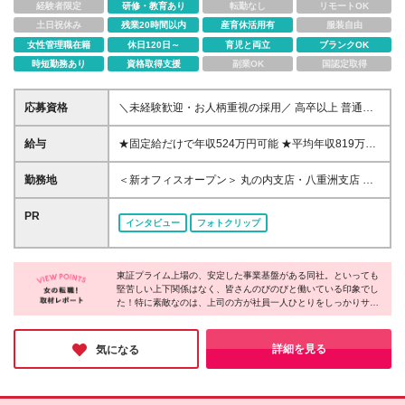
経験者限定
研修・教育あり
転勤なし
リモートOK
土日祝休み
残業20時間以内
産育休活用有
服装自由
女性管理職在籍
休日120日～
育児と両立
ブランクOK
時短勤務あり
資格取得支援
副業OK
国認定取得
応募資格
＼未経験歓迎・お人柄重視の採用／ 高卒以上 普通自
動車第一種運転免許取得者（AT限定可） ★職歴は全
く問いません！ 前向きにコツコツと向き合える方で
給与
★固定給だけで年収524万円可能 ★平均年収819万円
あれば結果がついてきます。 現職・無職、正社員・
★「女性社員の2人に1人」が年収600万円以上 ★入社
非正規社員など経歴は関係なし。 フリーターや離職
初年度：年収400万～550万円+インセンティブ 月給
勤務地
＜新オフィスオープン＞ 丸の内支店・八重洲支店 東
中の方、中高年の方、転職回数が多い方で 高収入を
26万3,000円～29万5,600円+賞与年2回(基本給×約5ヵ
京都千代田区丸の内1丁目9-1 グラントウキョウノー
実現した例も多数あります！ ★年齢比率をご紹介！
月分※前年度実績)＋インセンティブ+各種手当 【イン
スタワーオフィス40階（東京ヘッドオフィス内） ★
PR
若手からベテランまで幅広く活躍！ 20代: 28.35% 30
インタビュー
フォトクリップ
センティブ】 ･80～200万円※1物件着工時目安 【各
東京駅直結の新オフィスで雨にも濡れずに通勤♪ ＜東
代: 18.69% 40代: 26.7% 50代: 21.67% 60代: 4.6%
種手当】 ･都市:1万～3万円(首都圏/東海圏/関西圏で弊
京、神奈川、埼玉、千葉、愛知も積極採用中＞ ＜そ
社指定事業所の勤務者が対象) ･家族:配偶者1万円/子供
の他、全国各地の事業業で募集中！＞ ※地元で働け
1名につき5千円 ･資格:FP3～1級(3千円～1万円) ･固定
東証プライム上場の、安定した事業基盤がある同社。といっても
る！自宅の近くを考慮します ※社用車での通勤もOK
堅苦しい上下関係はなく、皆さんのびのびと働いている印象でし
残業代[47時間分(7万3,800円以上)]あり。ただし月平
（支店によっては社用車通勤できない場合もございま
た！特に素敵なのは、上司の方が社員一人ひとりをしっかりサポ
均残業は14時間と少なめ ･固定残業代は時間外労働の
す） ※車通勤の場合は交通費としてガソリンカード貸
ートしている点。周りから応援してもらえるから、未経験の方で
有無に関わらず支給。時間数を超える時間外労働が発
与 ※地元に戻って働きたい方も歓迎します 全国に支
もどんな世代の方でも安心してチャレンジできそうです。さらに
生する場合あり(特別条項付き協定締結済) ＜ステップ
店があるため、転居や親の介護に伴う帰省、 ご家族
基本給が高水準でインセンティブもあるからしっかり稼げるのも
詳細を見る
気になる
アップの標準モデル＞ ▼初受注 最短1ヶ月 ▼営業課
ポイント！ぜひチャレンジしてみてはどうでしょうか。
の転勤といった場合でも仕事を辞める必要はありませ
長補佐 最短5ヶ月 ▼営業課長 最短8ヶ月 ※営業課
ん。 ■本社所在地 愛知県名古屋市中区丸の内2-1-33
長昇進までの平均期間は、2年2ヶ月です
東建本社丸の内ビル （最寄駅：名古屋市営地下鉄