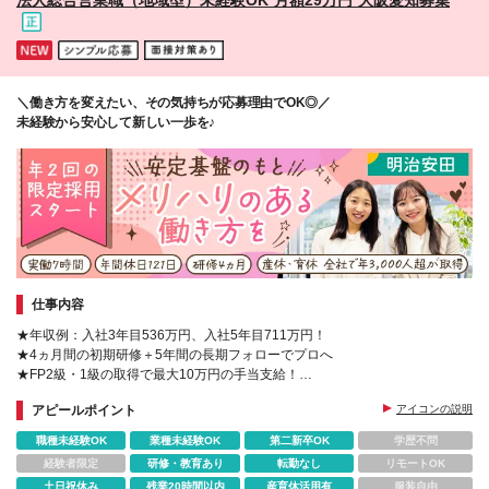
＼働き方を変えたい、その気持ちが応募理由でOK◎／
未経験から安心して新しい一歩を♪
仕事内容
★年収例：入社3年目536万円、入社5年目711万円！
★4ヵ月間の初期研修＋5年間の長期フォローでプロへ
★FP2級・1級の取得で最大10万円の手当支給！
★賞与年4回！（当社規程有）頑張りは正当に収入へ反映
アピールポイント
アイコンの説明
職種未経験OK
業種未経験OK
第二新卒OK
学歴不問
経験者限定
研修・教育あり
転勤なし
リモートOK
土日祝休み
残業20時間以内
産育休活用有
服装自由