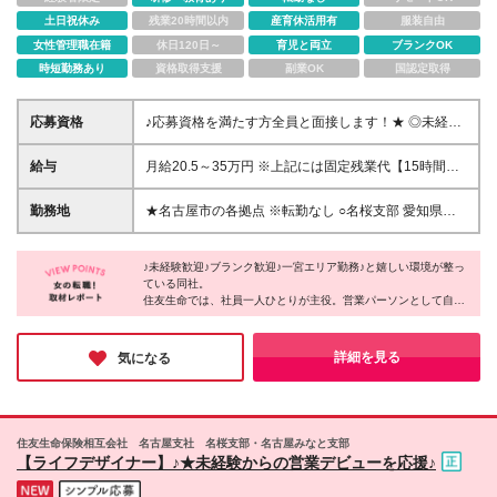
土日祝休み
残業20時間以内
産育休活用有
服装自由
女性管理職在籍
休日120日～
育児と両立
ブランクOK
時短勤務あり
資格取得支援
副業OK
国認定取得
応募資格
♪応募資格を満たす方全員と面接します！★ ◎未経験
＆ブランクOK ◎高校卒業程度の学力を有すること ◎
性別不問
給与
月給20.5～35万円 ※上記には固定残業代【15時間相
当額(2.4万円～4.2万円)】が含まれます ※15時間を超
えた分は別途支給 ※経験や能力、前職の年収を考慮し
勤務地
★名古屋市の各拠点 ※転勤なし ○名桜支部 愛知県名古
最大35万円を限度に当社規程により検討
屋市中村区名駅南2-14-19 住友生命名古屋ビル12階 ○
名古屋みなと支部 愛知県名古屋市港区港楽2-5-24
♪未経験歓迎♪ブランク歓迎♪一宮エリア勤務♪と嬉しい環境が整っ
港分館 ※ただし、上記勤務所で勤務を継続することが
ている同社。
適当でない事情（例えば、勤務所の再編、廃止等）が
住友生命では、社員一人ひとりが主役。営業パーソンとして自分
生じた場合には、会社の指示する勤務所になることが
の足で立ち、輝ける環境が整っています。他にも、仕事と子育て
あります。
を両立できる制度や、キャリアアップ制度など各種制度が充実。
社会で評価され自己実現する喜びを、同社で感じてみてはいかが
詳細を見る
気になる
でしょうか。
住友生命保険相互会社 名古屋支社 名桜支部・名古屋みなと支部
【ライフデザイナー】♪★未経験からの営業デビューを応援♪