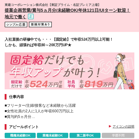
「丸の内駅」） 【採用エリア】 岩手/宮城/山形/福島/
東建コーポレーション株式会社【東証プライム・名証プレミア上場】
茨城/栃木/群馬/埼玉/千葉/東京/神奈川 新潟/富山/石川/
提案企画営業/賞与5ヵ月分/未経験OK/年休121日/UIターン歓迎！
福井/山梨/長野/岐阜/静岡/愛知/三重/滋賀 京都/大阪/兵
地元で働く
庫/奈良/和歌山/鳥取/島根/岡山/広島/山口 愛媛/高知/福
岡/佐賀/長崎/熊本/大分/宮崎/鹿児島/沖縄 【詳しい勤務
地の住所について】
http://www.token.co.jp/corporate/branch/
入社直後の研修中でも・・・【固定給】で年収524万円以上可能！
しかも、頑張れば年収80～200万円UP★
仕事内容
■フリーター/主婦/接客など未経験から活躍
■女性社員の2人に1人が年収600万円以上
■賞与約5ヵ月分
■子育てサポート企業くるみんマーク(厚生労働省の認定証)取得
アピールポイント
アイコンの説明
■全国各地の事業所で積極採用中！
職種未経験OK
業種未経験OK
第二新卒OK
学歴不問