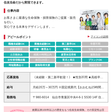
住友生命だから実現できます。
仕事内容
お客さまに最適な生命保険・損害保険のご提案・販売
を行い、
安心できる未来をデザインします。
★人材の導入および会社から指示された事項もありま
す。
アピールポイント
アイコンの説明
★3か月の基礎研修＆5年間のフォローアップしま
職種未経験OK
業種未経験OK
第二新卒OK
学歴不問
す！
経験者限定
研修・教育あり
転勤なし
リモートOK
土日祝休み
残業20時間以内
産育休活用有
服装自由
女性管理職在籍
休日120日～
育児と両立
ブランクOK
時短勤務あり
資格取得支援
副業OK
国認定取得
応募資格
《未経験・第二新卒歓迎！》 ★性別不問 ★高校卒業
程度の学力を有する方 ★結婚・出産・育児等で就業
にブランクのある方 ★育児と両立できる仕事を探し
給与
月給20万～30万円 ※固定残業代【おおむね15時間分
ている方 ★派遣社員やフリーターで正社員経験のな
(2.4万円～3.6万円)】が含まれます ※15時間を超えた
い方 ★U・Iターンを考えている方 そんな皆さんのチ
分は別途支給 ※経験や能力、前職の年収を考慮し最大
勤務地
〒980-6014 仙台市青葉区中央4-6-1 SS30 14F 住友
ャレンジを大歓迎！
30万円を限度に検討 ※月給の他に通勤交通費補給、
生命保険相互会社 仙台支社 仙台中央支部 TEL:
賞与年2回、昇給年1回、退職金制度あり(当社規程に
022-267-3283 住友生命保険相互会社 仙台支社 仙
よる)
創業以来100年以上の歴史をもつ住友生命保険。その安定性は言
城けやき支部 TEL: 022-262-2253 ※上記勤務所で勤務