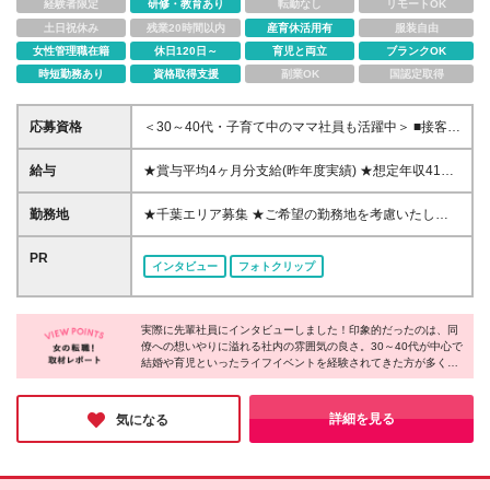
経験者限定
研修・教育あり
転勤なし
リモートOK
土日祝休み
残業20時間以内
産育休活用有
服装自由
女性管理職在籍
休日120日～
育児と両立
ブランクOK
時短勤務あり
資格取得支援
副業OK
国認定取得
応募資格
＜30～40代・子育て中のママ社員も活躍中＞ ■接客サ
ービス業もしくは営業経験のある方 ■短大以上 ※以下
のような方を歓迎します！ 「ただ契約を獲得するの
給与
★賞与平均4ヶ月分支給(昨年度実績) ★想定年収410
ではなく、長期的に関係性を築ける営業がしたい」
万円～568万円（賞与含む） 月給25万2,321円～35万
「数値を追うプレッシャーを感じることなく、落ち着
円+賞与年2回+残業代全額支給 ※詳細は経験・能力・
勤務地
★千葉エリア募集 ★ご希望の勤務地を考慮いたしま
いた対応がしたい」 「お客様に寄り添った提案がし
保有資格、前職の給与等を考慮のうえ決定します ※試
す ◇パークウェルステイト幕張ベイパーク 千葉県千
たい」 「三井不動産グループの安定企業で働きた
用期間3ヶ月あり(労働条件は本採用時と同じです)
葉市美浜区若葉3-1-23 ◇パークウェルステイト鴨川
PR
い」 など
インタビュー
フォトクリップ
千葉県鴨川市浜荻1002番地1 ※（変更の範囲）上記を
除く当社関連勤務地
実際に先輩社員にインタビューしました！印象的だったのは、同
僚への想いやりに溢れる社内の雰囲気の良さ。30～40代が中心で
結婚や育児といったライフイベントを経験されてきた方が多く、
理解があるため、スタッフ同士で協力し合いながら、お互いサポ
ートし合っているそうです。そんな環境だからこそ、安心して働
くことができる。三井不動産グループとしての安定性もさること
詳細を見る
気になる
ながら、そんな温かい社風にも大きな魅力を感じました。