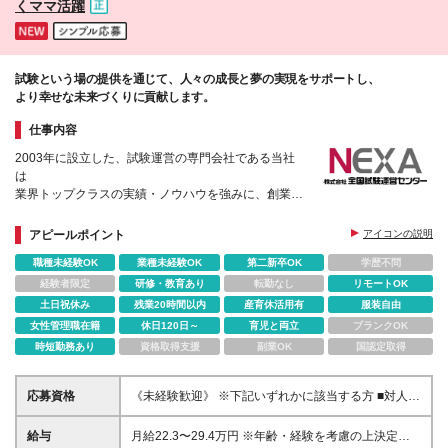
くママ活躍
ん
試験という場の提供を通じて、人々の成長と夢の実現をサポートし、
より幸せな未来づくりに貢献します。
仕事内容
2003年に設立した、試験運営の専門会社である当社
は
業界トップクラスの実績・ノウハウを強みに、創業以
来、黒字経営を続けています。
今回は更なる事業拡大と組織強化に向けて新たな仲間
アピールポイント
アイコンの説明
を募集いたします！
職種未経験OK
業種未経験OK
第二新卒OK
学歴不問
経験者限定
研修・教育あり
転勤なし
リモートOK
土日祝休み
残業20時間以内
産育休活用有
服装自由
女性管理職在籍
休日120日～
育児と両立
ブランクOK
時短勤務あり
資格取得支援
副業OK
国認定取得
応募資格
《未経験歓迎》 ※下記いずれかに該当する方 ■対人業
務の経験（法人/個人、販売/交渉など種別・業種は不
問） ■MicrosoftOffice（主にWordとExcel）の基本操
給与
月給22.3〜29.4万円 ※年齢・経験を考慮の上決定しま