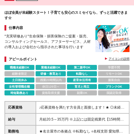
ほぼ全員が未経験スタート！子育ても安心のスミセイなら、ずっと活躍できま
す☆
仕事内容
*充実研修あり*生命保険・損害保険のご提案・販売、
コンサルティングセールス、アフターサービス、人材
の導入および会社から指示された事項を行います
アピールポイント
アイコンの説明
職種未経験OK
業種未経験OK
第二新卒OK
学歴不問
経験者限定
研修・教育あり
転勤なし
リモートOK
土日祝休み
残業20時間以内
産育休活用有
服装自由
女性管理職在籍
休日120日～
育児と両立
ブランクOK
時短勤務あり
資格取得支援
副業OK
国認定取得
応募資格
♪応募資格を満たす方全員と面接します！★ ◎未経験
＆ブランクOK ◎高校卒業程度の学力を有すること ◎
性別不問
給与
月給20.5～35万円 ※上記には固定残業代【15時間相
当額(2.4万円～4.2万円)】が含まれます ※15時間を超
えた分は別途支給 ※経験や能力、前職の年収を考慮し
勤務地
★名古屋市の各拠点 ※転勤なし ○名桜支部 愛知県名古