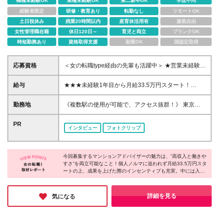
職種未経験OK
業種未経験OK
第二新卒OK
学歴不問
経験者限定
研修・教育あり
転勤なし
リモートOK
土日祝休み
残業20時間以内
産育休活用有
服装自由
女性管理職在籍
休日120日～
育児と両立
ブランクOK
時短勤務あり
資格取得支援
副業OK
国認定取得
応募資格
＜女の転職type経由の先輩も活躍中＞ ★営業未経験者
／業界未経験も大歓迎！ ★学歴不問 ★第二新卒歓迎
／正社員デビューOK ▽こんな方はぜひご応募くださ
給与
★★★未経験1年目から月給33.5万円スタート！
い！▽ ◎未経験から専門知識を身につけたい ◎しっ
★★★ 月5万円以上ベースアップしました！ 月給33.5
かり稼いで自分にご褒美をあげたい ◎仲間と一緒に
万円～＋インセンティブ＋賞与年2回 ※経験・能力な
勤務地
《複数駅の使用が可能で、アクセス抜群！》 東京都
楽しく仕事がしたい ◎お話好きを活かしたい
どを考慮の上、決定致します ※みなし残業代20時間
中央区銀座1−8−14 銀座YOMIKOビル5.6.9F ★中央
分【38,780円】を含む ※超過分は支給します ※上記
通りに面したきれいなオフィスビル！ ★ランチや、
PR
インタビュー
フォトクリップ
月給額にはキャリア支援手当【35,000円】、営業手当
仕事帰りのショッピングにとっても便利♪ (変更の範
【20,000円】を含む ※試用期間6ヶ月あり（給与・待
囲)上記を除く当社関連勤務地
遇に差異はありません） ★入社半年で、ほとんどの
社員が1件30万円以上のインセンティブをゲット！ ★
今回募集するマンションアドバイザーの魅力は、“高収入と働きや
すさ”を両立可能なこと！個人ノルマに追われず月給33.5万円スタ
入社1年目からインセンティブだけで年300万円以上
ートの上、成果を上げた際のインセンティブも充実。中には入社
を獲得している方も！ ★入社から1〜3年目で年収
1年目で300万円以上を獲得した方もいるのだとか！勤務地は銀座
1000万円以上を達成している方も多数！
の一等地なので、休み時間もお仕事終わりのプライベートも楽し
めること間違いなし♪人柄重視の採用を行っているとのことなの
詳細を見る
気になる
で、ぜひチャレンジしてみてはいかがでしょうか？