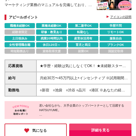
マーケティング業務のマニュアルを完備しており、
仕事の流れやノウハウを全てお伝え。
成長を実感しながら、自信を持ってスキルアップでき
アピールポイント
アイコンの説明
る環境です。
職種未経験OK
業種未経験OK
第二新卒OK
学歴不問
経験者限定
研修・教育あり
転勤なし
リモートOK
土日祝休み
残業20時間以内
産育休活用有
服装自由
女性管理職在籍
休日120日～
育児と両立
ブランクOK
時短勤務あり
資格取得支援
副業OK
国認定取得
応募資格
★学歴・経験は気にしなくてOK！ ★未経験スタート
大歓迎♪ ★フリーター・異業種からの転職も歓迎！ ★
新卒・第二新卒も大歓迎！ 「人と話すのが大好
給与
月給30万〜45万円以上+インセンティブ ※試用期間中
き！」 「美容やコスメが大好き！」 「今の自分を変
(1ヶ月~3ヶ月)月給25万円+インセンティブ ※福利厚
えたい！」 そんな気持ちがあれば大丈夫◎ 当社で
生に変更なし
勤務地
○新宿 ○池袋 ○渋谷 ○品川 ○港区 ※あなたの経験
は、これまでの経歴よりも、これからどうなりたいか
やスキルに応じて面談時にて ご相談させていただ
を大切にしています。 実際に、飲食店・アパレル・
きます。 ※研修先は、クライアント先での研修となり
事務・フリーターなど、 さまざまな経歴の先輩たち
若い会社ながら、大手企業のトップパートナーとして活躍する
ます。 ー本社ー 東京都豊島区東池袋２丁目６２番８
が未経験からスタートして活躍中です！ 【カジュア
HATSUYUME。
号 ＢＩＧオフィスプラザ池袋１２０６
ル面談実施中♪】 まずは気軽にお話しする場です！私
「やる気はあるけど何を学べばいいかわからない」
服でOK◎ 「どんな仕事なの？」「職場の雰囲気
「スキルを身につけたくてもお金がかかる」
は？」そんな質問だけでも大歓迎♪ ＼こんな方にピッ
「独立したいけど案件が取れない」
詳細を見る
気になる
タリ！／ ◇人と話すのが好き・楽しく働きたい！ ◇