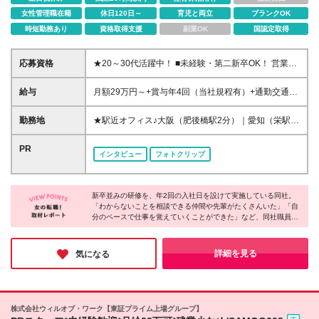
女性管理職在籍
休日120日～
育児と両立
ブランクOK
時短勤務あり
資格取得支援
副業OK
国認定取得
応募資格
★20～30代活躍中！ ■未経験・第二新卒OK！ 営業
職・保険・金融業界の経験がない方も大歓迎です！ ■
大学・大学院または短期大学を卒業した方で2026年
給与
月額29万円～+賞与年4回（当社規程有）+通勤交通費
10月入社が可能な方 ※原則、社会人経験をお持ちの
補助（当社所定の条件有） ※業務遂行に伴う交通費な
方 ★ひとつでも当てはまる方は大歓迎★ □長期的に正
どの活動経費は原則会社が支給(当社規程有) ※入社後
勤務地
★駅近オフィス♪大阪（肥後橋駅2分）｜愛知（栄駅1
職員で働ける会社を探している □未経験から専門知識
所定の期間経過後、上記に加え成績に応じた支給有 ※
分・豊田市駅5分） ※ご希望の勤務地を確約します ※
を身に付けたい □営業にチャレンジしてみたい □研修
勤務加算（31,200円・約15時間分）を含む ※勤務加
面接は希望勤務地もしくはその周辺で行ないます
PR
制度が整っている会社で成長したい □仕事とプライベ
インタビュー
フォトクリップ
算は時間外勤務手当として支給 時間外労働の有無に
※(変更の範囲)上記を除く当社関連勤務地
ートを両立したい □誰かに感謝される仕事がしたい
かかわらず、約15時間分の時間外手当として31,200
円を支給 実際の時間外勤務手当が上記金額を超過す
る場合は、別途時間外勤務手当を支給 ＼*･ MYリレー
新卒並みの研修を、年2回の入社日を設けて実施している同社。
「わからないことを相談できる仲間や先輩がたくさんいた」「自
ションシップアソシエイトの給与体系について･*／ 完
分のペースで仕事を覚えていくことができた」など、同社職員の
全歩合制ではなく、安定的な支給部分があるので、
方々の声を聞くと、安心して成長している様子が伺えました。
営業成績が不安定な期間も安定的に給与を確保できま
す。 一方で、営業成績が還元される賞与もあるの
キャリアパスも豊富なうえに、育児や介護と両立する方も多く、
詳細を見る
気になる
で、収入面で不安を抱えずに安定して稼げる環境です
周囲の理解があるのでオフも大切にしながら長く働ける環境だと
実感しました。
♪ ＼*･ FPの資格取得で手当を支給 ･*／ ・FP2級：
15,000円支給※当社内定日から入社後1年以内に当該
資格をはじめて取得した者が対象 ・FP1級：100,000
株式会社ウィルオブ・ワーク【東証プライム上場グループ】
円支給※当社登録後に当該資格をはじめて取得した者