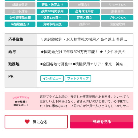
経験者限定
研修・教育あり
転勤なし
リモートOK
土日祝休み
残業20時間以内
産育休活用有
服装自由
女性管理職在籍
休日120日～
育児と両立
ブランクOK
時短勤務あり
資格取得支援
副業OK
国認定取得
応募資格
＼未経験歓迎・お人柄重視の採用／ 高卒以上 普通自
動車第一種運転免許取得者（AT限定可） ★職歴は全
く問いません！ 前向きにコツコツと向き合える方で
給与
★固定給だけで年収524万円可能！ ★「女性社員の2
あれば結果がついてきます。 現職・無職、正社員・
人に1人」が年収600万円以上！ ★入社初年度：年収
非正規社員など経歴は関係なし。 フリーターや離職
400万～550万円+インセンティブ 月給26万3,000円～
勤務地
■全国各地で募集中 ■積極採用エリア：東京・神奈
中の方、中高年の方、転職回数が多い方で 高収入を
29万5,600円+賞与年2回(基本給×約5ヵ月分※前年度
川・埼玉・千葉・愛知 ※地元で働ける！自宅の近くを
実現した例も多数あります！ ★年齢比率をご紹介！
実績)＋インセンティブ+各種手当 【インセンティブ】
考慮します ※社用車での通勤もOK （支店によっては
PR
若手からベテランまで幅広く活躍！ 20代: 28.35% 30
インタビュー
フォトクリップ
･80～200万円※1物件着工時目安 【各種手当】 ･都
社用車通勤できない場合もございます） ※車通勤の場
代: 18.69% 40代: 26.7% 50代: 21.67% 60代: 4.6%
市:1万～3万円(首都圏/東海圏/関西圏で弊社指定事業
合は交通費としてガソリンカード貸与 ※地元に戻って
所の勤務者が対象) ･家族:配偶者1万円/子供1名につき
働きたい方も歓迎します 全国に支店があるため、転
5千円 ･資格:FP3～1級(3千円～1万円) ･固定残業代[47
東証プライム上場の、安定した事業基盤がある同社。といっても
居や親の介護に伴う帰省、 ご家族の転勤といった場
堅苦しい上下関係はなく、皆さんのびのびと働いている印象でし
時間分(7万3,800円以上)]あり。ただし月平均残業は
合でも仕事を辞める必要はありません。 ■本社所在地
た！特に素敵なのは、上司の方が社員一人ひとりをしっかりサポ
14時間と少なめ ･固定残業代は時間外労働の有無に関
愛知県名古屋市中区丸の内2-1-33 東建本社丸の内ビ
ートしている点。周りから応援してもらえるから、未経験の方で
わらず支給。時間数を超える時間外労働が発生する場
ル （最寄駅：名古屋市営地下鉄「丸の内駅」） 【採
もどんな世代の方でも安心してチャレンジできそうです。さらに
合あり(特別条項付き協定締結済) ＜ステップアップの
用エリア】 岩手/宮城/山形/福島/茨城/栃木/群馬/埼玉/
基本給が高水準でインセンティブもあるからしっかり稼げるのも
詳細を見る
気になる
標準モデル＞ ▼初受注 最短1ヶ月 ▼営業課長補佐
ポイント！ぜひチャレンジしてみてはどうでしょうか。
千葉/東京/神奈川 新潟/富山/石川/福井/山梨/長野/岐阜/
最短5ヶ月 ▼営業課長 最短8ヶ月 ※営業課長昇進ま
静岡/愛知/三重/滋賀 京都/大阪/兵庫/奈良/和歌山/鳥取/
での平均期間は、2年2ヶ月です
島根/岡山/広島/山口 愛媛/高知/福岡/佐賀/長崎/熊本/大