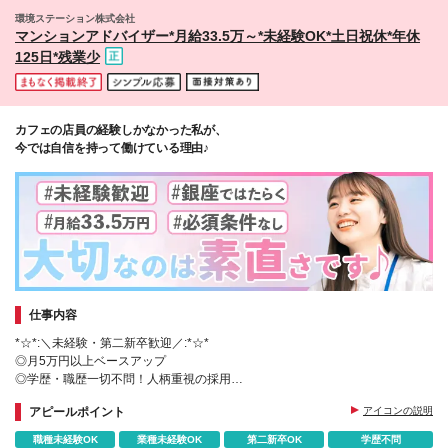
分/宮崎/鹿児島/沖縄 【詳しい勤務地の住所について】
環境ステーション株式会社
http://www.token.co.jp/corporate/branch/
マンションアドバイザー*月給33.5万～*未経験OK*土日祝休*年休
125日*残業少
カフェの店員の経験しかなかった私が、
今では自信を持って働けている理由♪
仕事内容
*☆*:＼未経験・第二新卒歓迎／:*☆*
◎月5万円以上ベースアップ
◎学歴・職歴一切不問！人柄重視の採用
◎月給33.5万円スタート！インセン＋賞与年2回もご用意
アピールポイント
アイコンの説明
◎ノルマなし！あなたのペースで頑張れます
職種未経験OK
業種未経験OK
第二新卒OK
学歴不問