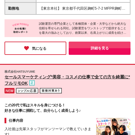
作が出来る方
す ※試用期間3ヶ月／給与・待遇に差異はありません
※残業代は別途全額支給いたします ※想定年収465万
勤務地
【東京本社】 東京都千代田区麹町5-7-2 MFPR麹町ビ
円〜585万円（月22時間の残業代、賞与込の場合）
ル3階 ※転勤当面無し
試験運営の専門企業として各種団体・企業・大学などから絶大な
信頼を寄せられる同社。試験運営をワンストップで提供すること
を最大の強みとしており、創業以来、右肩上がりに成長を続けて
います。今回募集するポジションは未経験OKで、中途入社率は
100％！女性社員も多数活躍しているので「安定した環境で活躍
し続けたい」「新天地で自身の可能性を切り拓きたい」という志
詳細を見る
気になる
向の方には最適の環境です。
株式会社HATSUYUME
セールスマーケティング*美容・コスメの仕事で全ての方を綺麗に*
フルリモOK
この20代で私はスキルを身につける！
好きな仕事に挑戦して、自分らしく成長しよう♪
仕事内容
入社後は先輩スタッフがマンツーマンで教えていきま
す!