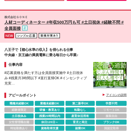
美容やコスメが大好き！ ◇将来につながるセール
そんなリアルな悩みに向き合い、
ビジネスマナー・マーケティング・マネジメント・経理など、
ス・マーケティングのスキルを身につけたい！ ◇頑
総合的なビジネスノウハウを習得できる環境を用意している。
張った分しっかり稼ぎたい！ ◇成長して自立した女
性になりたい！ ◇プライベートも大切に、自分らし
株式会社ＧＯＮＥ
一人ひとりの未来を全力で応援するベンチャー企業だ。
人材コーディネーター #年収500万円も可 #土日祝休 #経験不問 #
く働きたい！ 「一度話だけ聞いてみたい」そんな方
も大歓迎です♪ ハツユメで、あなたの新しいチャレン
全員面接
ジを応援します！
八王子で【都心水準の収入】を得られる仕事
中央線・京王線の満員電車に乗る毎日から卒業♪
仕事内容
#応募資格を満たす方は全員面接実施中 #土日祝休
み #残業月3時間以下 #直行直帰OK #インセンティブ
充実
【保育業界を支えるやりがい×都内水準の収入を八王
子で】未経験から始める、無理のない新しい働き方
アピールポイント
アイコンの説明
職種未経験OK
業種未経験OK
第二新卒OK
学歴不問
経験者限定
研修・教育あり
転勤なし
リモートOK
土日祝休み
残業20時間以内
産育休活用有
服装自由
女性管理職在籍
休日120日～
育児と両立
ブランクOK
時短勤務あり
資格取得支援
副業OK
国認定取得