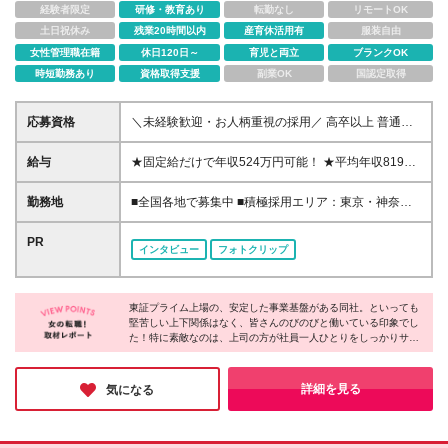
経験者限定
研修・教育あり
転勤なし
リモートOK
土日祝休み
残業20時間以内
産育休活用有
服装自由
女性管理職在籍
休日120日～
育児と両立
ブランクOK
時短勤務あり
資格取得支援
副業OK
国認定取得
応募資格
＼未経験歓迎・お人柄重視の採用／ 高卒以上 普通自
動車第一種運転免許取得者（AT限定可） ★職歴は全
く問いません！ 前向きにコツコツと向き合える方で
給与
★固定給だけで年収524万円可能！ ★平均年収819万
あれば結果がついてきます。 現職・無職、正社員・
円 ★「女性社員の2人に1人」が年収600万円以上！
非正規社員など経歴は関係なし。 フリーターや離職
★入社初年度：年収400万～550万円+インセンティブ
勤務地
■全国各地で募集中 ■積極採用エリア：東京・神奈
中の方、中高年の方、転職回数が多い方で 高収入を
月給26万3,000円～29万5,600円+賞与年2回(基本給×
川・埼玉・千葉・愛知 ※地元で働ける！自宅の近くを
実現した例も多数あります！ ★年齢比率をご紹介！
約5ヵ月分※前年度実績)＋インセンティブ+各種手当
考慮します ※社用車での通勤もOK （支店によっては
PR
若手からベテランまで幅広く活躍！ 20代: 28.35% 30
インタビュー
フォトクリップ
【インセンティブ】 ･80～200万円※1物件着工時目安
社用車通勤できない場合もございます） ※車通勤の場
代: 18.69% 40代: 26.7% 50代: 21.67% 60代: 4.6%
【各種手当】 ･都市:1万～3万円(首都圏/東海圏/関西圏
合は交通費としてガソリンカード貸与 ※地元に戻って
で弊社指定事業所の勤務者が対象) ･家族:配偶者1万円/
働きたい方も歓迎します 全国に支店があるため、転
子供1名につき5千円 ･資格:FP3～1級(3千円～1万円) ･
東証プライム上場の、安定した事業基盤がある同社。といっても
居や親の介護に伴う帰省、 ご家族の転勤といった場
堅苦しい上下関係はなく、皆さんのびのびと働いている印象でし
固定残業代[47時間分(7万3,800円以上)]あり。ただし
合でも仕事を辞める必要はありません。 ■本社所在地
た！特に素敵なのは、上司の方が社員一人ひとりをしっかりサポ
月平均残業は14時間と少なめ ･固定残業代は時間外労
愛知県名古屋市中区丸の内2-1-33 東建本社丸の内ビ
ートしている点。周りから応援してもらえるから、未経験の方で
働の有無に関わらず支給。時間数を超える時間外労働
ル （最寄駅：名古屋市営地下鉄「丸の内駅」） 【採
もどんな世代の方でも安心してチャレンジできそうです。さらに
が発生する場合あり(特別条項付き協定締結済) ＜ステ
用エリア】 岩手/宮城/山形/福島/茨城/栃木/群馬/埼玉/
基本給が高水準でインセンティブもあるからしっかり稼げるのも
詳細を見る
気になる
ップアップの標準モデル＞ ▼初受注 最短1ヶ月 ▼営
ポイント！ぜひチャレンジしてみてはどうでしょうか。
千葉/東京/神奈川 新潟/富山/石川/福井/山梨/長野/岐阜/
業課長補佐 最短5ヶ月 ▼営業課長 最短8ヶ月 ※営
静岡/愛知/三重/滋賀 京都/大阪/兵庫/奈良/和歌山/鳥取/
業課長昇進までの平均期間は、2年2ヶ月です
島根/岡山/広島/山口 愛媛/高知/福岡/佐賀/長崎/熊本/大