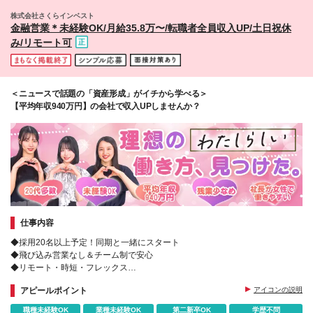
株式会社さくらインベスト
金融営業＊未経験OK/月給35.8万〜/転職者全員収入UP/土日祝休
み/リモート可
＜ニュースで話題の「資産形成」がイチから学べる＞
【平均年収940万円】の会社で収入UPしませんか？
仕事内容
◆採用20名以上予定！同期と一緒にスタート
◆飛び込み営業なし＆チーム制で安心
◆リモート・時短・フレックス
◆入社3ヶ月で主任昇進も！月給35.8万円～＋インセン
アピールポイント
アイコンの説明
＜資産運用をサポートする金融営業＞
職種未経験OK
業種未経験OK
第二新卒OK
学歴不問