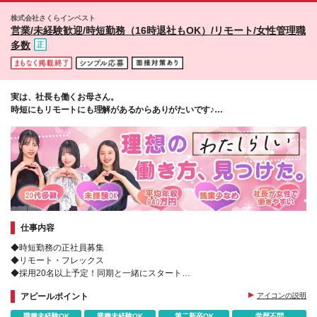
万円＋営業手当5万円（資格取得後より日割り支給）
株式会社さくらインベスト
※残業代は別途全額支給します。 ※その他の待遇に差
営業/未経験歓迎/時短勤務（16時退社もOK）/リモート/女性管理職
異はありません。 ★時短勤務も可能です ・7時間勤
多数
務：月給26万2,500円～＋インセンティブ＋賞与（年
2回） ・6時間勤務：月給24万円～＋インセンティブ
＋賞与（年2回） （時短勤務例）9:00-16:00、10:00-
17:00など
実は、社長も働くお母さん。
時短にもリモートにも理解があるからありがたいです♪
（30代前半・女性）
仕事内容
◆時短勤務の正社員募集
◆リモート・フレックス
◆採用20名以上予定！同期と一緒にスタート
◆飛び込み営業なし＆チーム制で安心
アピールポイント
アイコンの説明
＜資産運用をサポートする金融営業＞
職種未経験OK
業種未経験OK
第二新卒OK
学歴不問