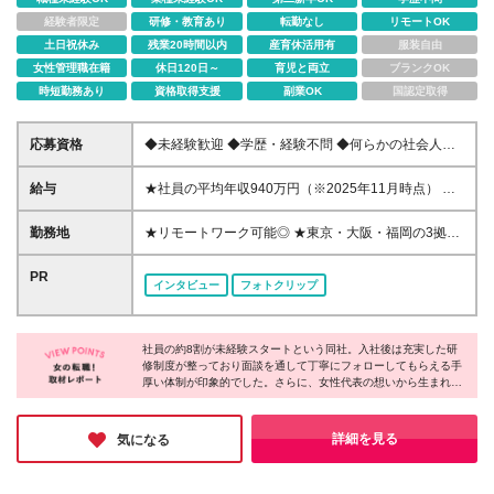
経験者限定
研修・教育あり
転勤なし
リモートOK
土日祝休み
残業20時間以内
産育休活用有
服装自由
女性管理職在籍
休日120日～
育児と両立
ブランクOK
時短勤務あり
資格取得支援
副業OK
国認定取得
応募資格
◆未経験歓迎 ◆学歴・経験不問 ◆何らかの社会人経
験がある方 ＜こんな方に向いています！＞ ・将来役
立つ知識を身につけたい方 ・頑張った分評価された
給与
★社員の平均年収940万円（※2025年11月時点） ★
い方 ・新しいことを学ぶのが好きな方 ・趣味や家族
転職者は全員収入アップを実現 ★入社半年で昇給し
との時間を大切にしたい方 ・投資や資産運用に興味
た実績あり！ ・8時間勤務の場合（時短なし） 月給
勤務地
★リモートワーク可能◎ ★東京・大阪・福岡の3拠点
のある方 ・ニュースや経済の話題に興味がある方
30万円～＋インセンティブ＋賞与（年2回） ・7時間
で募集中／ご希望の勤務地で配属します ★転勤なし
勤務の場合（時短勤務） 月給26万2,500円～＋イン
＜東京支店＞ 東京都港区三田1丁目4番28号 三田国際
PR
インタビュー
フォトクリップ
センティブ＋賞与（年2回） ・6時間勤務の場合（時
ビル2階 ＜大阪本社＞ 大阪府大阪市北区梅田2丁目5
短勤務） 月給24万円～＋インセンティブ＋賞与（年
番6号 桜橋八千代ビル9階 ★6月以降に新オフィスへ
2回） （時短勤務例）9:00-16:00、10:00-17:00など
移転予定！駅直結ビルです♪ （移転後の住所） 大阪府
※いずれの働き方も「固定残業代」は含みません。超
社員の約8割が未経験スタートという同社。⼊社後は充実した研
大阪市中央区安土町3丁目5-13 本町ガーデンシティ
修制度が整っており⾯談を通して丁寧にフォローしてもらえる⼿
過分は全額支給します。 ＼月給額が高い理由につい
テラス 11階 ＜福岡支店＞ 福岡県福岡市中央区天神一
厚い体制が印象的でした。さらに、⼥性代表の想いから⽣まれた
て／ 当社が扱うのは、1件あたり100万円以上となる
丁目10-20 天神ビジネスセンター6F
お弁当⽀給や、残業を無理に求めない働きやすい制度に加え、有
高単価な金融商品です。 そのため月給ベースも高く
給も取得しやすく、プライベートを⼤切にしながら働ける環境も
設定して社員に還元しています。 資格取得支援制度
魅⼒的。温かな社⾵の中で、安⼼して新しいキャリアに挑戦でき
詳細を見る
気になる
や研修でスキルを高めることで、 未経験からでも入
る会社だと感じました♪
社2～3カ月で初成約につながっています◎ 月給を超
えるインセンティブを獲得した社員も！ ＜支給実績