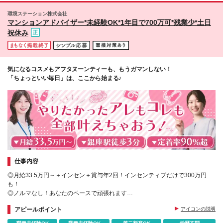
例／1名あたり月額＞ ・166万円 ・194万円 ※インセ
環境ステーション株式会社
ンティブは成果を出した翌月に支給します。 ＜試用
マンションアドバイザー*未経験OK*1年目で700万可*残業少*土日
期間中の給与＞ 試用期間2カ月あり。 月給25万円＋
祝休み
営業手当5万円（資格取得後より日割り支給） ※残業
代は別途全額支給します。 ※その他の待遇に差異はあ
りません。
気になるコスメもアフタヌーンティーも、もうガマンしない！
「ちょっといい毎日」は、ここから始まる♪
仕事内容
◎月給33.5万円～＋インセン＋賞与年2回！インセンティブだけで300万円
も！
◎ノルマなし！あなたのペースで頑張れます
◎銀座駅徒歩3分♪仕事帰りのショッピングも楽しめる
アピールポイント
アイコンの説明
◎年間休日125日とプライベートも充実