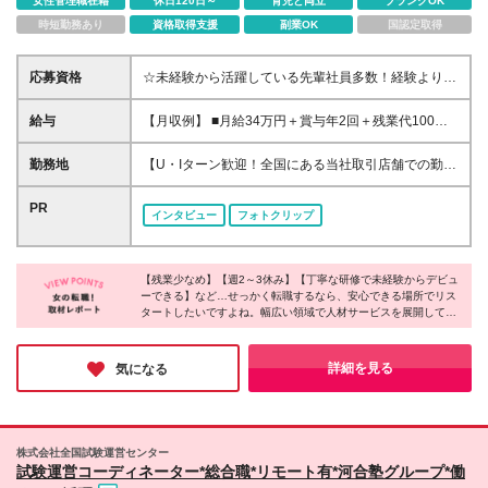
女性管理職在籍
休日120日～
育児と両立
ブランクOK
時短勤務あり
資格取得支援
副業OK
国認定取得
応募資格
☆未経験から活躍している先輩社員多数！経験よりも
意欲や人物重視で選考します！ ◆業種・職種未経験
歓迎 ◆第二新卒も歓迎 ◆学歴不問 ≪こんな方を求め
給与
【月収例】 ■月給34万円＋賞与年2回＋残業代100%
ています≫ ☆喜んでもらうのが好きな方 ☆最新トレ
支給／マネージャーの場合 ■月給28万円＋賞与年2回
ンドや情報発信が好きな方 ☆人と話すのが好きな方
＋残業代100%支給／リーダーの場合 ■月給24万円＋
勤務地
【U・Iターン歓迎！全国にある当社取引店舗での勤
☆販売だけでなく幅広い仕事にチャレンジしたい方
賞与年2回＋残業代100%支給／一般の場合 ☆その他
務】 ★希望勤務地への配属となります ★基本的に担
雑談ベースの気軽な面談を通じて、納得のいく働き方
お祝い金など手当も充実！ ◆月給23万円～月給28万
当店舗（小売店・商業施設）への直行直帰となります
PR
を一緒に見つけていきましょう♪
インタビュー
フォトクリップ
円＋賞与年2回＋残業手当＋各種手当 ☆上記は最下限
駅チカ／人気エリア／ショッピングモール・アウトレ
の給与です！ ※勤務地や年齢、スキルを考慮のうえ、
ット・百貨店／主要駅から徒歩10分圏内の勤務地も！
スタート時の給与を決定します ※2ヶ月の試用期間あ
～勤務地は下記いずれかとなります～ 【北海道・東
り。試用期間中、雇用形態・給与・待遇に変更はあり
【残業少なめ】【週2～3休み】【丁寧な研修で未経験からデビュ
北】 北海道、青森、岩手、宮城、秋田、山形、福島
ーできる】など…せっかく転職するなら、安心できる場所でリス
ません
【関東】 茨城、栃木、群馬、埼玉、千葉、東京、神
タートしたいですよね。幅広い領域で人材サービスを展開してい
奈川 【中部】 富山、石川、福井、新潟、山梨、長
る同社では、充実した休日休暇や残業時間の削減によって働きや
野、岐阜、静岡、愛知 【近畿】 三重、滋賀、京都、
すい環境を作っているのだとか！東証プライム上場企業グループ
大阪、兵庫、奈良、和歌山 【中国】 鳥取、島根、岡
としての安定性も同社の魅力。新たな一歩を踏み出す場所にぴっ
詳細を見る
気になる
たりではないでしょうか。
山、広島、山口、徳島、香川、愛媛、高知 【九州】
福岡、佐賀、長崎、熊本、大分、宮崎、鹿児島 本社
／東京都新宿区新宿3-1-24 京王新宿三丁目ビル3階
支店／札幌、仙台、水戸、高崎、新潟、長野、首都圏
株式会社全国試験運営センター
（新宿）、静岡、金沢、名古屋、大阪、広島、福岡 ※
試験運営コーディネーター*総合職*リモート有*河合塾グループ*働
初回配属地以外の当社関連勤務地での勤務はありませ