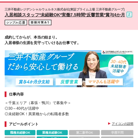
三井不動産レジデンシャルウェルネス株式会社[東証プライム上場 三井不動産グループ]
入居相談スタッフ*未経験OK*実働7.5時間*反響営業*賞与4か月
成約してからが、本当の始まり。
入居者様の生涯を見守っていけるお仕事です。
仕事内容
＜千葉エリア（幕張・鴨川）で募集中＞
◎30～40代が活躍中
◎未経験OK！異業種からの転職者多数
アピールポイント
アイコンの説明
職種未経験OK
業種未経験OK
第二新卒OK
学歴不問