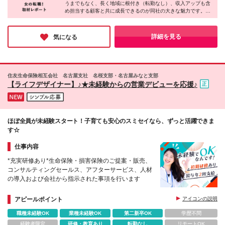
うまでもなく、長く地域に根付き（転勤なし）、収入アップも含
を継続することが適当でない事情 （例えば、勤務所
め担当する顧客と共に成長できるのが同社の大きな魅力です。
の再編・廃止 等）が生じた場合には、 会社の指示す
「未経験から挑戦したい」「職場の人間関係が気になる」「育児
る勤務所になることがあります。
と両立させた働き方」などの魅力ポイントに共感する方には、ぜ
ひオススメの求人♪転職に不安を感じている方は、まずは雰囲気
詳細を見る
気になる
を知れる「職場見学」から始めてみてはいかがでしょうか？
住友生命保険相互会社 名古屋支社 名桜支部・名古屋みなと支部
【ライフデザイナー】♪★未経験からの営業デビューを応援♪
ほぼ全員が未経験スタート！子育ても安心のスミセイなら、ずっと活躍できま
す☆
仕事内容
*充実研修あり*生命保険・損害保険のご提案・販売、
コンサルティングセールス、アフターサービス、人材
の導入および会社から指示された事項を行います
アピールポイント
アイコンの説明
職種未経験OK
業種未経験OK
第二新卒OK
学歴不問
経験者限定
研修・教育あり
転勤なし
リモートOK