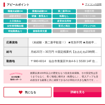
す。
アピールポイント
アイコンの説明
★3か月の基礎研修＆5年間のフォローアップしま
職種未経験OK
業種未経験OK
第二新卒OK
学歴不問
す！
経験者限定
研修・教育あり
転勤なし
リモートOK
土日祝休み
残業20時間以内
産育休活用有
服装自由
女性管理職在籍
休日120日～
育児と両立
ブランクOK
時短勤務あり
資格取得支援
副業OK
国認定取得
応募資格
《未経験・第二新卒歓迎！》 ★性別不問 ★高校卒業
程度の学力を有する方 ★結婚・出産・育児等で就業
にブランクのある方 ★育児と両立できる仕事を探し
給与
月給20万～30万円 ※固定残業代【おおむね15時間分
ている方 ★派遣社員やフリーターで正社員経験のな
(2.4万円～3.6万円)】が含まれます ※15時間を超えた
い方 ★U・Iターンを考えている方 そんな皆さんのチ
分は別途支給 ※経験や能力、前職の年収を考慮し最大
勤務地
〒980-6014 仙台市青葉区中央4-6-1 SS30 14F 住友
ャレンジを大歓迎！
30万円を限度に検討 ※月給の他に通勤交通費補給、
生命保険相互会社 仙台支社 仙台中央支部 TEL:
賞与年2回、昇給年1回、退職金制度あり(当社規程に
022-267-3283 住友生命保険相互会社 仙台支社 仙
よる)
創業以来100年以上の歴史をもつ住友生命保険。その安定性は言
城けやき支部 TEL: 022-262-2253 ※上記勤務所で勤務
うまでもなく、長く地域に根付き（転勤なし）、収入アップも含
を継続することが適当でない事情 （例えば、勤務所
め担当する顧客と共に成長できるのが同社の大きな魅力です。
の再編・廃止 等）が生じた場合には、 会社の指示す
「未経験から挑戦したい」「職場の人間関係が気になる」「育児
る勤務所になることがあります。
と両立させた働き方」などの魅力ポイントに共感する方には、ぜ
ひオススメの求人♪転職に不安を感じている方は、まずは雰囲気
詳細を見る
気になる
を知れる「職場見学」から始めてみてはいかがでしょうか？