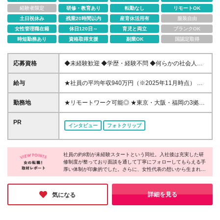
経験者限定
研修・教育あり
転勤なし
リモートOK
土日祝休み
残業20時間以内
産育休活用有
服装自由
女性管理職在籍
休日120日～
育児と両立
ブランクOK
時短勤務あり
資格取得支援
副業OK
国認定取得
応募資格
◆未経験歓迎 ◆学歴・経験不問 ◆何らかの社会人経
験がある方 ＜こんな方に向いています！＞ ・将来役
立つ知識を身につけたい方 ・頑張った分評価された
給与
★社員の平均年収940万円（※2025年11月時点） ★
い方 ・新しいことを学ぶのが好きな方 ・趣味や家族
転職者は全員収入アップを実現 ★入社半年で昇給し
との時間を大切にしたい ・投資や資産運用に興味の
た実績あり！ 月給35万8,000円～（固定残業代含む）
勤務地
★リモートワーク可能◎ ★東京・大阪・福岡の3拠点
ある方 ・ニュースや経済の話題に興味がある方
＋インセンティブ ＋賞与（年2回） ※固定残業代は、
で募集中／ご希望の勤務地で配属します ★転勤なし
時間外労働の有無にかかわらず月25時間分（月5万
＜東京支店＞ 東京都港区三田1丁目4番28号 三田国際
PR
インタビュー
フォトクリップ
8,000円～）を支給します。 ※上記を超える時間外労
ビル2階 ＜大阪本社＞ 大阪府大阪市北区梅田2丁目5
働分は、別途追加で支給します。 ＼月給額が高い理
番6号 桜橋八千代ビル9階 ★6月以降に新オフィスへ
由について／ 当社が扱うのは、1件あたり100万円以
移転予定！駅直結ビルです♪ （移転後の住所） 大阪府
上となる高単価な金融商品です。 そのため月給ベー
社員の約8割が未経験スタートという同社。⼊社後は充実した研
大阪市中央区安土町3丁目5-13 本町ガーデンシティ
修制度が整っており⾯談を通して丁寧にフォローしてもらえる⼿
スも高く設定して社員に還元しています。 資格取得
テラス 11階 ＜福岡支店＞ 福岡県福岡市中央区天神一
厚い体制が印象的でした。さらに、⼥性代表の想いから⽣まれた
支援制度や研修でスキルを高めることで、 未経験か
丁目10-20 天神ビジネスセンター6F
お弁当⽀給や、残業を無理に求めない働きやすい制度に加え、有
らでも入社2～3カ月で初成約につながっています◎
給も取得しやすく、プライベートを⼤切にしながら働ける環境も
月給を超えるインセンティブを獲得した社員も！ ＜
魅⼒的。温かな社⾵の中で、安⼼して新しいキャリアに挑戦でき
詳細を見る
気になる
支給実績例／1名あたり月額＞ ・166万円 ・194万円
る会社だと感じました♪
※インセンティブは成果を出した翌月に支給します。
＜試用期間中の給与＞ 試用期間2カ月あり。 月給25