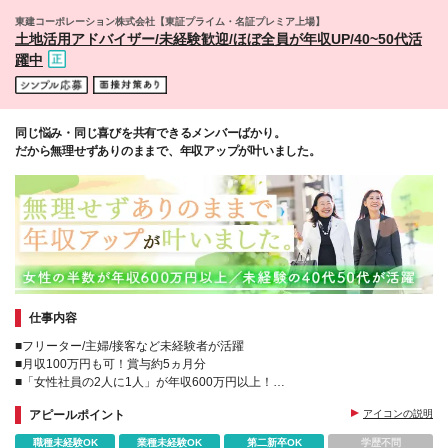
東建コーポレーション株式会社【東証プライム・名証プレミア上場】
土地活用アドバイザー/未経験歓迎/ほぼ全員が年収UP/40~50代活
躍中
同じ悩み・同じ喜びを共有できるメンバーばかり。
だから無理せずありのままで、年収アップが叶いました。
仕事内容
■フリーター/主婦/接客など未経験者が活躍
■月収100万円も可！賞与約5ヵ月分
■「女性社員の2人に1人」が年収600万円以上！
■子育てサポート企業くるみんマーク(厚生労働省の認定証)取得
アピールポイント
アイコンの説明
職種未経験OK
業種未経験OK
第二新卒OK
学歴不問