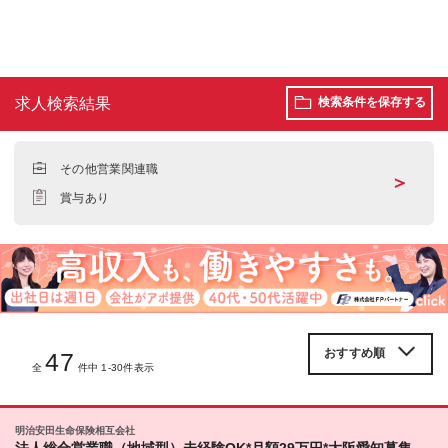
求人検索結果
検索条件を保存する
その他営業関連職
＞
賞与あり
47
全
件中 1-30件表示
明治安田生命保険相互会社
法人総合営業職（地域型）未経験OK*月額29万円*大阪愛知募集