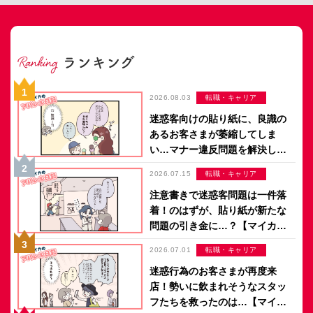
2026.08.03
転職・キャリア
迷惑客向けの貼り紙に、良識の
あるお客さまが萎縮してしま
い…マナー違反問題を解決した
のは意外なアイデア？【マイカ
2026.07.15
転職・キャリア
のアパレル日記 by ぼのこ】
注意書きで迷惑客問題は一件落
着！のはずが、貼り紙が新たな
問題の引き金に…？【マイカの
アパレル日記 by ぼのこ】
2026.07.01
転職・キャリア
迷惑行為のお客さまが再度来
店！勢いに飲まれそうなスタッ
フたちを救ったのは…【マイカ