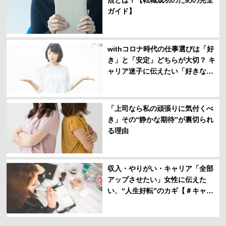
点とは？【転職成功のための完全
ガイド】
withコロナ時代の仕事選びは「好
き」と「安定」どちらが大切？ キ
ャリア迷子に伝えたい「好きなこ
と」の分解方法
「上司なら私の頑張りに気付くべ
き」その“静かな期待”が裏切られ
る理由
収入・やりがい・キャリア「全部
アップさせたい」女性に伝えた
い、“人生好転”のカギ【＃キャリ
アアドバイザーの本音】