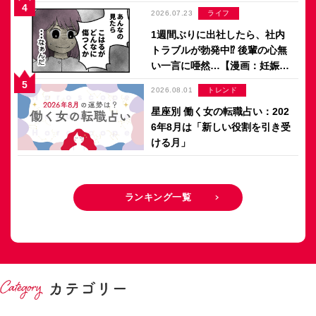
のアパレル日記 by ぼのこ】
2026.07.23
ライフ
1週間ぶりに出社したら、社内
トラブルが勃発中⁉ 後輩の心無
い一言に唖然…【漫画：妊娠し
ないのは、誰のせい？】
2026.08.01
トレンド
星座別 働く女の転職占い：202
6年8月は「新しい役割を引き受
ける月」
ランキング一覧