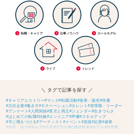
転職・キャリア
仕事ノウハウ
ロールモデル
ライフ
トレンド
＼ タグで記事を探す ／
#キャリアヒストリー
#マンガ
#転職活動
#接客・販売
#俳優
#注目企業
#働き方
#モチベーション
#タレント
#管理職・リーダー
#アンケート
#人間関係
#育児と両立
#ジェンダー
#生きづらさ
#はじめての転職
#妊娠
#エンジニア
#声優
#スキルアップ
#手に職をつける
#アーティスト
#イベント
#面接
#起業
#健康
#年収・給与
#休み方
#出産
#試写会
#転職経験者
#自己分析
#営業
#転職ニュース
#未経験
#結婚
#芸人
#リスキリング
#アスリート