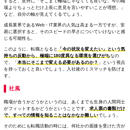
すると、意外に「そこまで極端じゃなくても良いな。今の職
場よりちょっとだけ上長に意見を言いやすいことが理想。」
など、自分の軸が見えてくるでしょう。
成長業界であるWeb・IT業界の人気は高まる一方ですが、安
易に選択すると、そのスピードの早さについていけないと感
じる可能性も。
このように、転職となると
「今の状況を変えたい」という気
持ちの反動から、極端に180度異なる環境を選びがち
なの
で、「
本当にそこまで変える必要があるのか？
」という視点
を持っておくと良いでしょう。入社後のミスマッチを防げま
す。
社風
職場が合うかどうかというのは、あくまでも生身の人間同士
がフィットするかどうかということです。
求人票の書類だけ
で、すべての情報を知ることはなかなか難しい
でしょう。
そのためにも転職活動の時には、何社かの面接を受けた方が