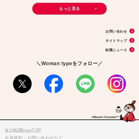
#子育て
#30代の転職
#Meets！
#チームビルディング
#お金
もっと見る
#リモートワーク
#パラレルキャリア
#D＆I
#大木亜希子
#Ms.Engineer
#生産性アップ
#恋愛
#不妊治療
#人事
#アナウンサー
#AI
#やまざきひとみ
#スタートアップ
#まんきつ
#事務
#地方移住
#40代の転職
#書類選考
#政治
#インサイドセールス
#占い
#副業
お問い合わせ
#フリーランス
#サイン本
#横浜市交通局
#資格
#英語
#タスク管理
#国際女性デー
#メルカリ
#読書
#源氏物語
#販売
#落語家
#熱中症
サイトマップ
#中野円佳
#生理
転職ニュース
＼Woman typeをフォロー／
女の転職typeTOP
会員規約・お問い合わせなど