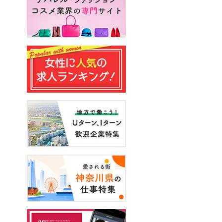
#エンジニア
#声優
#スキルアップ
#手に職をつける
#アーティスト
#イベント
#面接
#起業
#健康
#年収・給与
#休み方
#出産
#試写会
#転職経験者
#自己分析
#営業
#転職ニュース
#未経験
#結婚
#芸人
#リスキリング
#アスリート
#子育て
#30代の転職
#Meets！
#チームビルディング
#お金
#リモートワーク
#パラレルキャリア
#D＆I
#大木亜希子
#Ms.Engineer
#生産性アップ
#恋愛
#不妊治療
#人事
#アナウンサー
#やまざきひとみ
#AI
#スタートアップ
#まんきつ
#事務
#地方移住
#40代の転職
#書類選考
#政治