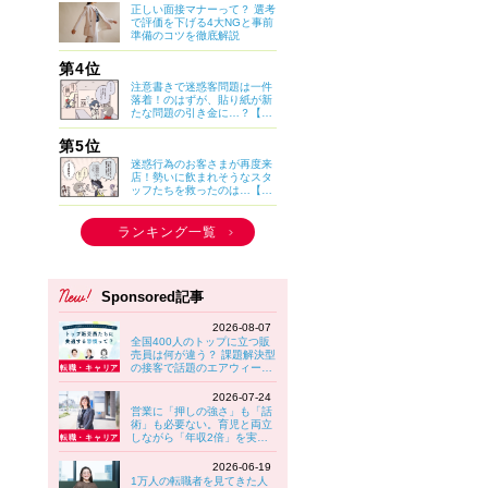
正しい面接マナーって？ 選考
で評価を下げる4大NGと事前
準備のコツを徹底解説
第4位
注意書きで迷惑客問題は一件
落着！のはずが、貼り紙が新
たな問題の引き金に…？【マ
イカのアパレル日記 by ぼの
こ】
第5位
迷惑行為のお客さまが再度来
店！勢いに飲まれそうなスタ
ッフたちを救ったのは…【マ
イカのアパレル日記 by ぼの
こ】
ランキング一覧
Sponsored記事
2026-08-07
全国400人のトップに立つ販
売員は何が違う？ 課題解決型
の接客で話題のエアウィーヴ
に見る“選ばれる接客”の共通
習慣
2026-07-24
営業に「押しの強さ」も「話
術」も必要ない。育児と両立
しながら「年収2倍」を実現
する女性が実践していること
【大東建託】
2026-06-19
1万人の転職者を見てきた人