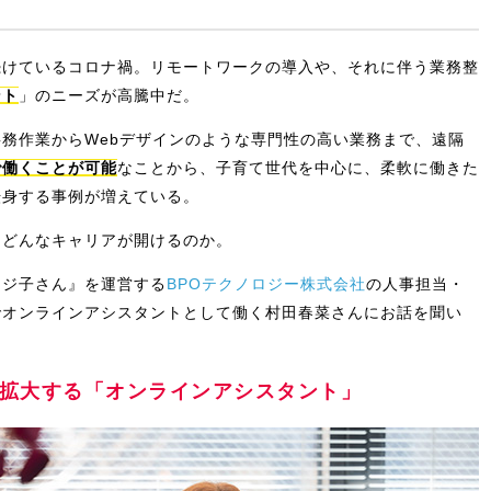
続けているコロナ禍。リモートワークの導入や、それに伴う業務整
ント
」のニーズが高騰中だ。
務作業からWebデザインのような専門性の高い業務まで、遠隔
で働くことが可能
なことから、子育て世代を中心に、柔軟に働きた
転身する事例が増えている。
、どんなキャリアが開けるのか。
フジ子さん』を運営する
BPOテクノロジー株式会社
の人事担当・
でオンラインアシスタントとして働く村田春菜さんにお話を聞い
拡大する「オンラインアシスタント」