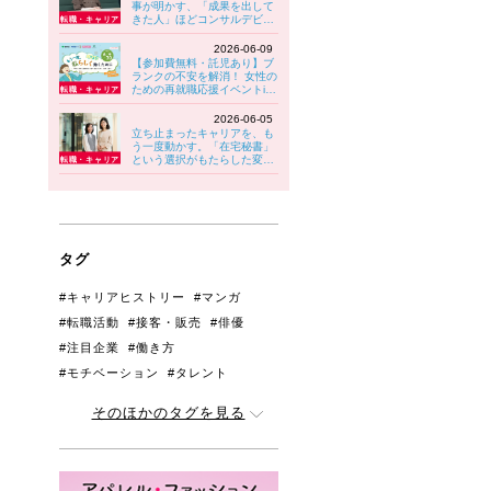
事が明かす、「成果を出して
きた人」ほどコンサルデビュ
ーでつまずきやすい理由
2026-06-09
【参加費無料・託児あり】ブ
ランクの不安を解消！ 女性の
ための再就職応援イベントin
八王子 6/30(火)開催！
2026-06-05
立ち止まったキャリアを、も
う一度動かす。「在宅秘書」
という選択がもたらした変化
【PwC Japanグループ】
タグ
#キャリアヒストリー
#マンガ
#転職活動
#接客・販売
#俳優
#注目企業
#働き方
#モチベーション
#タレント
#管理職・リーダー
#アンケート
そのほかのタグを見る
#人間関係
#育児と両立
#ジェンダー
#生きづらさ
#はじめての転職
#妊娠