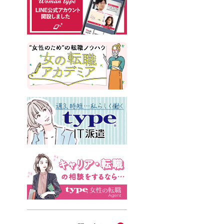
#インサイドセールス
#占い
#副業
#フリーランス
#サイン本
#横浜市交通局
#資格
#英語
#タスク管理
#国際女性デー
#メルカリ
#読書
#源氏物語
#販売
#落語家
#熱中症
#中野円佳
#生理