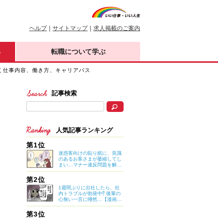
ヘルプ
｜
サイトマップ
｜
求人掲載のご案内
る
転職について学ぶ
く仕事内容、働き方、キャリアパス
記事検索
人気記事ランキング
第1位
迷惑客向けの貼り紙に、良識
のあるお客さまが萎縮してし
まい…マナー違反問題を解決
したのは意外なアイデア？
【マイカのアパレル日記 by
第2位
ぼのこ】
1週間ぶりに出社したら、社
内トラブルが勃発中⁉ 後輩の
心無い一言に唖然…【漫画：
妊娠しないのは、誰のせ
い？】
第3位