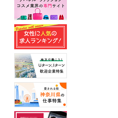
#エンジニア
#声優
#スキルアップ
#手に職をつける
#アーティスト
#イベント
#面接
#起業
#健康
#年収・給与
#休み方
#出産
#試写会
#転職経験者
#自己分析
#営業
#転職ニュース
#未経験
#結婚
#芸人
#リスキリング
#アスリート
#子育て
#30代の転職
#Meets！
#チームビルディング
#お金
#リモートワーク
#パラレルキャリア
#D＆I
#大木亜希子
#Ms.Engineer
#生産性アップ
#恋愛
#不妊治療
#人事
#アナウンサー
#やまざきひとみ
#AI
#スタートアップ
#まんきつ
#事務
#地方移住
#40代の転職
#書類選考
#政治