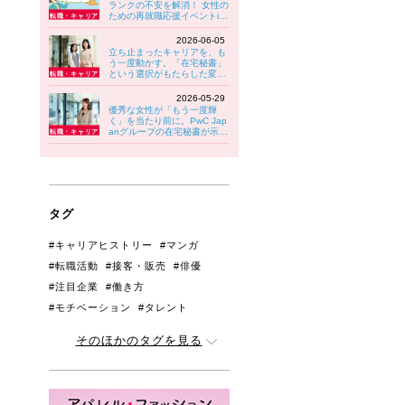
ランクの不安を解消！ 女性の
ための再就職応援イベントin
八王子 6/30(火)開催！
2026-06-05
立ち止まったキャリアを、も
う一度動かす。「在宅秘書」
という選択がもたらした変化
【PwC Japanグループ】
2026-05-29
優秀な女性が「もう一度輝
く」を当たり前に。PwC Jap
anグループの在宅秘書が示す
キャリアの可能性
タグ
#キャリアヒストリー
#マンガ
#転職活動
#接客・販売
#俳優
#注目企業
#働き方
#モチベーション
#タレント
#管理職・リーダー
#アンケート
そのほかのタグを見る
#人間関係
#育児と両立
#ジェンダー
#生きづらさ
#はじめての転職
#妊娠