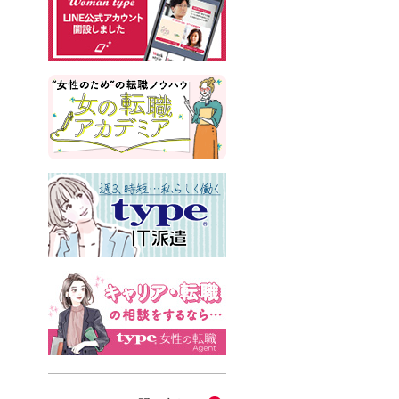
#インサイドセールス
#占い
#副業
#フリーランス
#サイン本
#横浜市交通局
#資格
#英語
#タスク管理
#国際女性デー
#メルカリ
#読書
#源氏物語
#販売
#落語家
#熱中症
#中野円佳
#生理