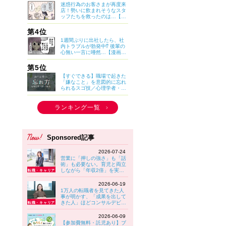
迷惑行為のお客さまが再度来
店！勢いに飲まれそうなスタ
ッフたちを救ったのは…【マ
イカのアパレル日記 by ぼの
こ】
第4位
1週間ぶりに出社したら、社
内トラブルが勃発中⁉ 後輩の
心無い一言に唖然…【漫画：
妊娠しないのは、誰のせ
い？】
第5位
【すぐできる】職場で起きた
「嫌なこと」を意図的に忘れ
られるスゴ技／心理学者・小
林正法さん
ランキング一覧
Sponsored記事
2026-07-24
営業に「押しの強さ」も「話
術」も必要ない。育児と両立
しながら「年収2倍」を実現
する女性が実践していること
【大東建託】
2026-06-19
1万人の転職者を見てきた人
事が明かす、「成果を出して
きた人」ほどコンサルデビュ
ーでつまずきやすい理由
2026-06-09
【参加費無料・託児あり】ブ