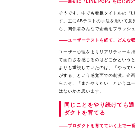
――最初に『LINE POP』をはじ
そうです。中でも看板タイトルの『LI
す。主にABテストの手法を用いて意
ら、関係者みんなで企画をブラッシ
――ユーザーテストを経て、どんな
ユーザー心理をよりリアリティーを
て面白さを感じるのはどこかという
よりも重視していたのは、「やって
がする」という感覚面での刺激。企
らこそ、「またやりたい」というユ
はないかと思います。
同じことをやり続けても通
ダクトを育てる
――プロダクトを育てていく上で一