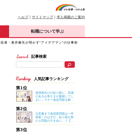
ヘルプ
｜
サイトマップ
｜
求人掲載のご案内
る
転職について学ぶ
の立役者・奥井麻矢が明かす“アイデアマン”の仕事術
記事検索
人気記事ランキング
第1位
迷惑客向けの貼り紙に、良識
のあるお客さまが萎縮してし
まい…マナー違反問題を解決
したのは意外なアイデア？
【マイカのアパレル日記 by
第2位
ぼのこ】
注意書きで迷惑客問題は一件
落着！のはずが、貼り紙が新
たな問題の引き金に…？【マ
イカのアパレル日記 by ぼの
こ】
第3位