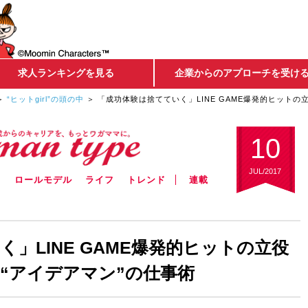
求人ランキングを見る
企業からのアプローチを受け
“ヒットgirl”の頭の中
「成功体験は捨てていく」LINE GAME爆発的ヒット
10
JUL/2017
ウ
ロールモデル
ライフ
トレンド
連載
」LINE GAME爆発的ヒットの立役
“アイデアマン”の仕事術