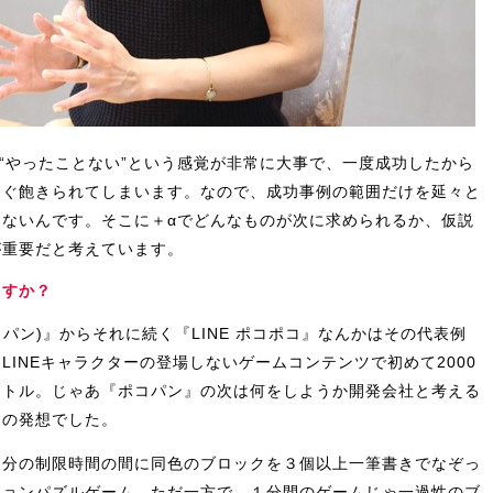
や“やったことない”という感覚が非常に大事で、一度成功したから
すぐ飽きられてしまいます。なので、成功事例の範囲だけを延々と
ないんです。そこに＋αでどんなものが次に求められるか、仮説
が重要だと考えています。
ますか？
コパン)』からそれに続く『LINE ポコポコ』なんかはその代表例
INEキャラクターの登場しないゲームコンテンツで初めて2000
イトル。じゃあ『ポコパン』の次は何をしようか開発会社と考える
別の発想でした。
１分の制限時間の間に同色のブロックを３個以上一筆書きでなぞっ
ションパズルゲーム。ただ一方で、１分間のゲームじゃ一過性のブ