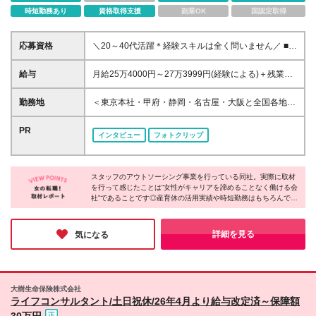
時短勤務あり
資格取得支援
副業OK
国認定取得
応募資格
＼20～40代活躍＊経験スキルは全く問いません／ ■未
経験歓迎 ■学歴不問 ＼こんな方が活躍中／ ・飲食ア
ルバイトでの接客経験を活かしている方 ・未経験か
給与
月給25万4000円～27万3999円(経験による)＋残業代
ら人材業界に挑戦したい方 ・悩みに寄り添えるよう
＋インセンティブ＋各種手当 ※頑張った分、しっかり
な仕事がしたい方 ・BtoBのお仕事に挑戦したい方
インセンティブをGET！ ※試用期間3ヶ月あり（条件
勤務地
＜東京本社・甲府・静岡・名古屋・大阪と全国各地で
など
に変更はありません） ※上記金額には固定残業代（月
大募集★＞ ■東京本社 東京都渋谷区千駄ヶ谷5-18-20
20時間分、30,395円分～）を含みます ※20時間を超
代々木フォレストビル9階 ■甲府営業所（車通勤あ
PR
インタビュー
フォトクリップ
過した際は別途残業代を支給いたします
り） 山梨県甲府市丸の内3-1-6 山梨316ビル6階 ■静
岡営業所（車通勤あり） 静岡県沼津市大手町1-1-3
沼津産業ビル3階E号室 ■名古屋営業所（車通勤あり）
スタッフのアウトソーシング事業を行っている同社。実際に取材
愛知県名古屋市中村区名駅南2-11-44 ＧＳ名駅南ビ
を行って感じたことは“女性がキャリアを諦めることなく働ける会
ル2階 ■大阪営業所 大阪府大阪市中央区道修町3-4-
社”であることです◎産育休の活用実績や時短勤務はもちろんです
11 新芝川ビル5階 500号室 ※入社後は関連会社
が、何事も相談しやすい雰囲気。ライフイベントを経ても活躍す
（株式会社エムアールエス）へ出向の可能性がござい
る女性が多く、「キャリアを諦めることなく活躍し続けたい」と
ます ∟東京都渋谷区千駄ヶ谷5-18-20 代々木フォレス
いうお気持ちの方が、安心して働き続けられる環境を整えられて
詳細を見る
気になる
いました。
トビル6階 ※変更の範囲：上記を除く当社関連勤務地
大樹生命保険株式会社
ライフコンサルタント/土日祝休/26年4月より給与改定済～保障額
30万円