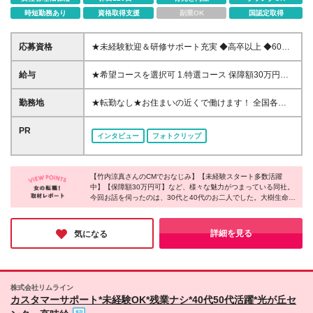
時短勤務あり
資格取得支援
副業OK
国認定取得
応募資格
★未経験歓迎＆研修サポート充実 ◆高卒以上 ◆60歳
未満(定年のため。ただし再雇用制度有) ※国籍不問(当
社規程あり) 【こんな方がご入社しています】 ◆未経
給与
★希望コースを選択可 1.特選コース 保障額30万円＋
験から知識を身につけて活躍したい方 ◆長く活躍で
賞与年2回 ※保障額25万円・20万円のコースあり ※当
きる職場で働きたい方 ◆将来、結婚・出産をしても
社規程による所定の要件を満たす場合 ※詳細は面談時
勤務地
★転勤なし★お住まいの近くで働けます！ 全国各営
続けられる仕事がしたい方 ◆頑張りはきちんと評価
にご説明します 2.一般コース 月給17万～22.5万円(地
業拠点で募集中 ※あなたの希望を考慮します ★リモ
されたい方
域に応ずる)＋賞与年2回 ※給与は固定給＋比例給 ※当
ート営業（商談）あり ▼全国の都道府県に営業拠点
PR
インタビュー
フォトクリップ
社規程による所定要件を満たす場合 ※詳細は面談時に
があります！詳細はこちら https://www.taiju-
ご説明します ＜2026年度4月より給与アップしまし
life.co.jp/lc_recruitment/info/office.htm#sec03 ※上記
た！＞ ・特選コースはより早い段階から実践的な活
リンクは選考プロセスの下の「関連リンク」にある
動が求められる一方、入社後18ヵ月間は保障給制度が
【竹内涼真さんのCMでおなじみ】【未経験スタート多数活躍
【全国の都道府県に営業拠点があります！詳細はこち
中】【保障額30万円可】など、様々な魅力がつまっている同社。
あり所定要件を満たす場合に入社時に決定された金額
ら】を クリックしてもご覧いただけます！
今回お話を伺ったのは、30代と40代のお二人でした。大樹生命さ
が保障されます ・一般コースは入社当初は基本活動
*********************************** 2026年度採用支援Ｇ
んのお仕事は年齢や経験に関係なくできること、むしろ、年齢や
の実践を重視する観点から固定給の割合が大きく徐々
一括-第1号 大樹生命保険株式会社 〒 105-7190 東京
経験を重ねるほど活躍しやすい仕事であることが印象的でした。
に比例給(業績連動給)にシフトする給与体系です。
都港区東新橋1-5-2 汐留シティセンタービル 26階 担
「長く働いていきたい」という視点で転職活動をしている方にお
詳細を見る
気になる
ススメしたい、理想的な環境がありました。
当者 ／ 採用担当 tel ／ 03-6730-5066
*********************************** ※(変更の範囲)上記
を除く当社関連勤務地
株式会社リムライン
カスタマーサポート*未経験OK*残業ナシ*40代50代活躍*光が丘セ