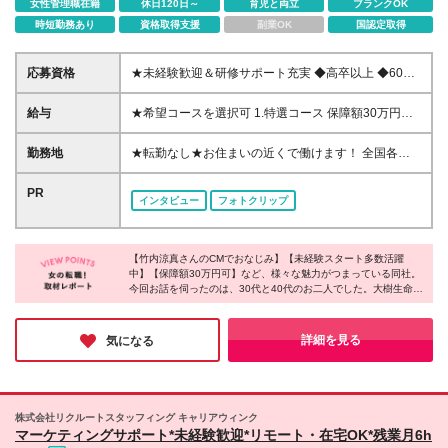
女性管理職在籍
休日120日～
育児と両立
ブランクOK
時短勤務あり
資格取得支援
副業OK
国認定取得
応募資格
★未経験歓迎＆研修サポート充実 ◆高卒以上 ◆60歳
未満(定年のため。ただし再雇用制度有) ※国籍不問(当
社規程あり) 【こんな方がご入社しています】 ◆未経
給与
★希望コースを選択可 1.特選コース 保障額30万円＋
験から知識を身につけて活躍したい方 ◆長く活躍で
賞与年2回 ※保障額25万円・20万円のコースあり ※当
きる職場で働きたい方 ◆将来、結婚・出産をしても
社規程による所定の要件を満たす場合 ※詳細は面談時
勤務地
★転勤なし★お住まいの近くで働けます！ 全国各営
続けられる仕事がしたい方 ◆頑張りはきちんと評価
にご説明します 2.一般コース 月給17万～22.5万円(地
業拠点で募集中 ※あなたの希望を考慮します ★リモ
されたい方
域に応ずる)＋賞与年2回 ※給与は固定給＋比例給 ※当
ート営業（商談）あり ▼全国の都道府県に営業拠点
PR
インタビュー
フォトクリップ
社規程による所定要件を満たす場合 ※詳細は面談時に
があります！詳細はこちら https://www.taiju-
ご説明します ＜2026年度4月より給与アップしまし
life.co.jp/lc_recruitment/info/office.htm#sec03 ※上記
た！＞ ・特選コースはより早い段階から実践的な活
リンクは選考プロセスの下の「関連リンク」にある
動が求められる一方、入社後18ヵ月間は保障給制度が
【竹内涼真さんのCMでおなじみ】【未経験スタート多数活躍
【全国の都道府県に営業拠点があります！詳細はこち
中】【保障額30万円可】など、様々な魅力がつまっている同社。
あり所定要件を満たす場合に入社時に決定された金額
ら】を クリックしてもご覧いただけます！
今回お話を伺ったのは、30代と40代のお二人でした。大樹生命さ
が保障されます ・一般コースは入社当初は基本活動
*********************************** 2026年度採用支援Ｇ
んのお仕事は年齢や経験に関係なくできること、むしろ、年齢や
の実践を重視する観点から固定給の割合が大きく徐々
一括-第2号 大樹生命保険株式会社 〒 105-7190 東京
経験を重ねるほど活躍しやすい仕事であることが印象的でした。
に比例給(業績連動給)にシフトする給与体系です。
都港区東新橋1-5-2 汐留シティセンタービル 26階 担
「長く働いていきたい」という視点で転職活動をしている方にお
詳細を見る
気になる
ススメしたい、理想的な環境がありました。
当者 ／ 採用担当 tel ／ 03-6730-5066
*********************************** ※(変更の範囲)上記
を除く当社関連勤務地
株式会社リクルートスタッフィング キャリアウィンク
マーケティングサポート*未経験歓迎*リモート・在宅OK*残業月6h