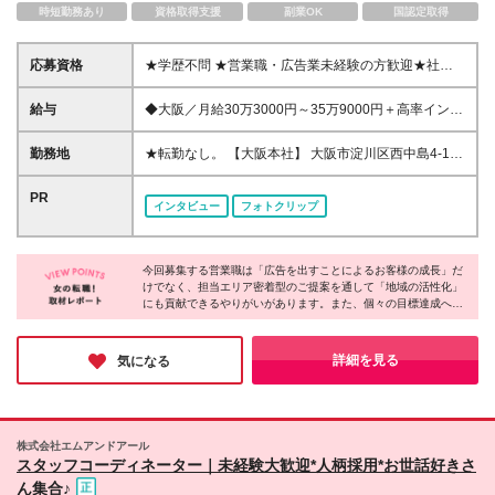
時短勤務あり
資格取得支援
副業OK
国認定取得
応募資格
★学歴不問 ★営業職・広告業未経験の方歓迎★社会
人未経験・第二新卒の方も歓迎 ★特別な経験やスキ
ル、社会人経験も問いません。 ◎当社のビジネスモ
給与
◆大阪／月給30万3000円～35万9000円＋高率インセ
デルに興味を覚えた方 ◎地域に貢献する仕事をした
ンティブ＋賞与年2回＋諸手当 ◆東京／月給31万
い方 ◎チャレンジ精神がある人 ◎稼ぎたい人 など
3000円～36万9000円＋高率インセンティブ＋賞与年
勤務地
★転勤なし。 【大阪本社】 大阪市淀川区西中島4-1-
は、ぜひご応募ください！ 【営業経験者の方へ】 ◆
2回＋諸手当 ※給与は年齢・経験を考慮して決定しま
1 日清食品大阪本社ビル10F （アクセス） 大阪メト
値引き競争で疲れた方へ／ →当社はニッチなビジネ
す。 ※上記給与には22時間分（4万9500円～5万9300
ロ御堂筋線「西中島南方駅」より徒歩2分 阪急京都線
PR
スモデルを展開しており、競合がほぼいない環境で営
インタビュー
フォトクリップ
円）の固定残業代を含みます。 固定残業代は時間外
「南方駅」より徒歩2分 【東京支社】 東京都千代田区
業できます。そのため競合の動きにわずらわされず、
労働の有無に関わらず支給し、超過分は別途全額支
東神田2-1-11 第一坂本ビル8F （アクセス） ◆都営地
営業提案に集中できます。 ◆地域に貢献する営業を
給。 【年収例】 ◆550万円／28歳・入社4年目（月給
下鉄新宿線「岩本町駅」A4出口より徒歩3分 ◆JR各
したい方へ／ →当社の事業はまさに地域密着、地域
33万円＋インセンティブ＋賞与年2回＋諸手当）
今回募集する営業職は「広告を出すことによるお客様の成長」だ
線「秋葉原駅」昭和通り口より徒歩8分
貢献そのもののビジネスモデルです！
けでなく、担当エリア密着型のご提案を通して「地域の活性化」
◆720万円／35歳・入社8年目（月給41万円＋インセ
にも貢献できるやりがいがあります。また、個々の目標達成へ向
ンティブ＋賞与年2回＋諸手当） 【試用期間中】 ◆大
けて周囲がしっかりサポートする環境が整っており、未経験スタ
阪／月給26万3000円～31万9000円＋インセンティブ
ートの先輩社員も多数活躍中とのこと。お客様のビジネスや地域
＋賞与年2回＋諸手当 ◆東京／月給27万3000円～32
の発展を支えながら、自身も成長できる「ちょっとレアなお仕
詳細を見る
気になる
万9000円＋インセンティブ＋賞与年2回＋諸手当 ※上
事」にチャレンジしたい方にはオススメです♪
記給与には22時間分（4万4300円～5万4100円）の固
定残業代を含みます。 固定残業代は時間外労働の有
無に関わらず支給し、超過分は別途全額支給。 【高
株式会社エムアンドアール
率のインセンティブあり】 ◆インセンティブは高率
スタッフコーディネーター｜未経験大歓迎*人柄採用*お世話好きさ
で、月最大20万円位になることもあります。 ◆営業
ん集合♪
のSさんからのメッセージ 「インセンティブは月最大