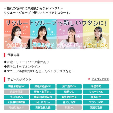
＜憧れの"広報"に未経験からチャレンジ！＞
リクルートグループで新しいキャリアをスタート♪
仕事内容
◆在宅・リモートワーク案件あり
◆選考はすべてオンライン
◆マニュアル作成やPCを使ったヘルプデスクなど
◆研修でPCの基礎から学べる
アピールポイント
アイコンの説明
◆残業ほぼナシ
◆履歴書・職務経歴書不要
職種未経験OK
業種未経験OK
第二新卒OK
学歴不問
経験者限定
研修・教育あり
転勤なし
リモートOK
土日祝休み
残業20時間以内
産育休活用有
服装自由
女性管理職在籍
休日120日～
育児と両立
ブランクOK
時短勤務あり
資格取得支援
副業OK
国認定取得