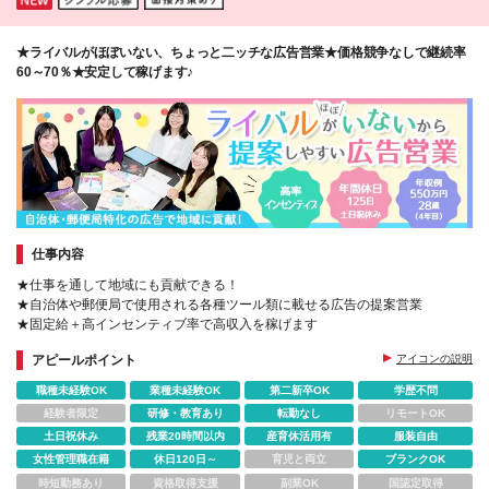
★ライバルがほぼいない、ちょっと二ッチな広告営業★価格競争なしで継続率
60～70％★安定して稼げます♪
仕事内容
★仕事を通して地域にも貢献できる！
★自治体や郵便局で使用される各種ツール類に載せる広告の提案営業
★固定給＋高インセンティブ率で高収入を稼げます
アピールポイント
アイコンの説明
職種未経験OK
業種未経験OK
第二新卒OK
学歴不問
経験者限定
研修・教育あり
転勤なし
リモートOK
土日祝休み
残業20時間以内
産育休活用有
服装自由
女性管理職在籍
休日120日～
育児と両立
ブランクOK
時短勤務あり
資格取得支援
副業OK
国認定取得