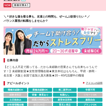
＼＊好きな服を着る事も、友達との時間も、ぜーんぶ欲張りたい＊／
バランス重視の転職をしませんか？
仕事内容
【どこも人不足で困ってる…だから未経験の営業さんでも出来ちゃうんで
す！】未経験歓迎★女性管理職在籍★東京本社はもちろん、甲府・静岡・
名古屋・大阪と全国で追加人員大募集★20～40代活躍中の職場
アピールポイント
アイコンの説明
職種未経験OK
業種未経験OK
第二新卒OK
学歴不問
経験者限定
研修・教育あり
転勤なし
リモートOK
土日祝休み
残業20時間以内
産育休活用有
服装自由
女性管理職在籍
休日120日～
育児と両立
ブランクOK