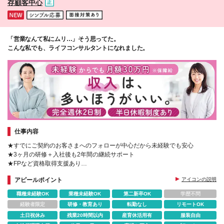
存顧客中心
度（昇給）あり
「営業なんて私にムリ…」そう思ってた。
こんな私でも、ライフコンサルタントになれました。
仕事内容
★すでにご契約のお客さまへのフォローが中心だから未経験でも安心
★3ヶ月の研修＋入社後も2年間の継続サポート
★FPなど資格取得支援あり
★未経験スタート多数
アピールポイント
アイコンの説明
★1日のスケジュールを自分で調整OK
職種未経験OK
業種未経験OK
第二新卒OK
学歴不問
経験者限定
研修・教育あり
転勤なし
リモートOK
土日祝休み
残業20時間以内
産育休活用有
服装自由