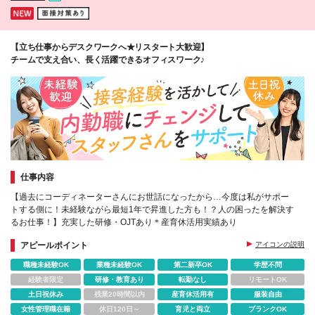
で20万円くらいになることもあるため、私は固定給は
全部貯金して、住居費以外の生活費はインセンティブ
だけで暮らしています」
【立ち仕事からデスクワークへ★リスタート大歓迎】
チームで支え合い、長く活躍できるオフィスワーク♪
仕事内容
【過去にコーディネーターさんにお世話になったから…今度は私がサポー
トする側に！未経験ながら最短1年で昇進した方も！？人の困ったを解決す
るお仕事！】充実した研修・OJTあり＊産育休活用実績あり
アピールポイント
アイコンの説明
職種未経験OK
業種未経験OK
第二新卒OK
学歴不問
経験者限定
研修・教育あり
転勤なし
リモートOK
土日祝休み
残業20時間以内
産育休活用有
服装自由
女性管理職在籍
休日120日～
育児と両立
ブランクOK