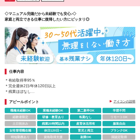
博多駅前ビル 8階 ◆熊本県熊本市中央区新市街11-18
熊本第一生命ビルディング10F ◆沖縄県那覇市松山1-
◇マニュアル完備だから未経験でも安心♪◇
1-19 JPR那覇ビル7F (変更の範囲)上記を除く当社関
家庭と両立できる仕事に復帰したい方にピッタリ◎
連勤務地
仕事内容
＊有給取得率95％
＊完全週休2日/年休120日以上
＊残業ほぼなし
＊大森駅・大森海岸駅から徒歩8分
アピールポイント
アイコンの説明
＊ワーキングママもOK！
職種未経験OK
業種未経験OK
第二新卒OK
学歴不問
経験者限定
研修・教育あり
転勤なし
リモートOK
土日祝休み
残業20時間以内
産育休活用有
服装自由
女性管理職在籍
休日120日～
育児と両立
ブランクOK
時短勤務あり
資格取得支援
副業OK
国認定取得