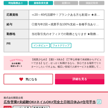
時短勤務あり
資格取得支援
副業OK
国認定取得
応募資格
≪20～40代活躍中！ブランクある方も歓迎≫ ★未経
験＆第二新卒の方もOK♪ 経験より、人柄重視の採用を
行っています◎ ★学歴不問 ☆こんな方にぴったり☆
給与
◎賞与年2回＋残業手当100%支給＋各種手当あり
・安定した環境で、キャリアチェンジして心機一転頑
【東京】月給27万～31万 【横浜】月給23万～25万
張りたい方 ・仕事もプライベートも充実させて、自
【名古屋】月給20万6000円～23万 【大阪】月給20万
勤務地
当社取引先のオフィスでの勤務となります ★勤務地
分らしい生活を実現したい方 ・安定した環境で長く
～27万 【福岡】月給20万～24万 【札幌】月給19万～
は希望を考慮して決定します ★担当オフィスへの直
活躍したい方 ・一生役に立つ専門的な知識を身につ
25万 ■年収例 ＜東京＞ 年収350万～＋残業手当全額
行直帰となります ≪積極採用エリア≫ 【東京】 六本
PR
けたい方
インタビュー
フォトクリップ
+各種手当 ※年齢・スキル・経験を考慮の上、スター
木一丁目、浅草橋、茅場町、虎ノ門、日本橋 【神奈
ト時の給与を決定します ※試用期間3ヶ月（期間中の
川】 横浜 【愛知】 名古屋、上前津、伏見、久屋大
雇用形態・待遇に差異はありません） ※時間外手当は
通、栄 【大阪】 梅田、淀屋橋・肥後橋、福島、江坂
100％支給
【残業少なめ】【週2～3休み】【丁寧な研修で未経験からデビュ
【福岡】 博多、祇園、東比恵、中洲川端、天神、赤
ーできる】など…せっかく転職するなら、安心できる場所でリス
坂 【北海道・東北】 札幌 ≪本社≫ 東京都新宿区新宿
タートしたいですよね。幅広い領域で人材サービスを展開してい
3-1-24 京王新宿三丁目ビル3階 ※この求人は無期雇用
る同社では、充実した休日休暇や残業時間の削減によって働きや
派遣となります 勤務地は取引先オフィスですが、当
すい環境を作っているのだとか！東証プライム上場企業グループ
社の社員としての雇用となり、 給与や福利厚生など
としての安定性も同社の魅力。新たな一歩を踏み出す場所にぴっ
詳細を見る
気になる
たりではないでしょうか。
の制度は当社の規定が適用されます。 そのため、長
期的に安定して働くことができる制度です。 ※(変更
の範囲)当社関連勤務地
株式会社郵宣企画
広告営業#未経験OK#ネイルOK#完全土日祝日休み#住宅手当