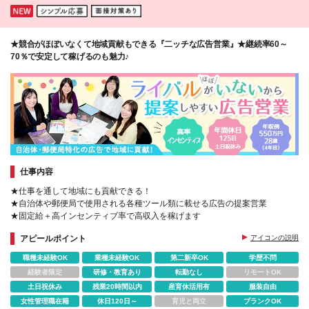
★競合がほぼいなくて地域貢献もできる『二ッチな広告営業』★継続率60～
70％で安定して稼げるのも魅力♪
仕事内容
★仕事を通して地域にも貢献できる！
★自治体や郵便局で使用される各種ツール類に載せる広告の提案営業
★固定給＋高インセンティブ率で高収入を稼げます
アピールポイント
アイコンの説明
職種未経験OK
業種未経験OK
第二新卒OK
学歴不問
経験者限定
研修・教育あり
転勤なし
リモートOK
土日祝休み
残業20時間以内
産育休活用有
服装自由
女性管理職在籍
休日120日～
育児と両立
ブランクOK