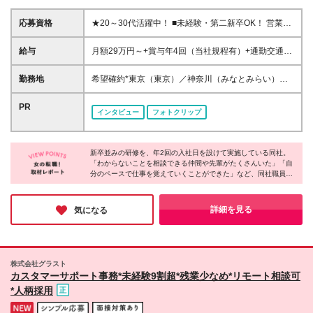
応募資格
★20～30代活躍中！ ■未経験・第二新卒OK！ 営業
職・保険・金融業界の経験がない方も大歓迎です！ ■
大学・大学院または短期大学を卒業した方で2026年
給与
月額29万円～+賞与年4回（当社規程有）+通勤交通費
10月入社が可能な方 ※原則、社会人経験をお持ちの
補助（当社所定の条件有） ※業務遂行に伴う交通費な
方 ★ひとつでも当てはまる方は大歓迎★ □長期的に正
どの活動経費は原則会社が支給(当社規程有) ※入社後
勤務地
希望確約*東京（東京）／神奈川（みなとみらい）／
職員で働ける会社を探している □未経験から専門知識
所定の期間経過後、上記に加え成績に応じた支給有 ※
愛知（栄・豊田市）／大阪（肥後橋）／福岡（天神）
を身に付けたい □営業にチャレンジしてみたい □研修
勤務加算（31,200円・約15時間分）を含む ※勤務加
※ご希望の勤務地を確約します ※面接は希望勤務地も
PR
制度が整っている会社で成長したい □仕事とプライベ
インタビュー
フォトクリップ
算は時間外勤務手当として支給 時間外労働の有無に
しくはその周辺で行ないます ※(変更の範囲)上記を除
ートを両立したい □誰かに感謝される仕事がしたい
かかわらず、約15時間分の時間外手当として31,200
く当社関連勤務地
円を支給 実際の時間外勤務手当が上記金額を超過す
る場合は、別途時間外勤務手当を支給 ＼*･ MYリレー
新卒並みの研修を、年2回の入社日を設けて実施している同社。
「わからないことを相談できる仲間や先輩がたくさんいた」「自
ションシップアソシエイトの給与体系について･*／ 完
分のペースで仕事を覚えていくことができた」など、同社職員の
全歩合制ではなく、安定的な支給部分があるので、
方々の声を聞くと、安心して成長している様子が伺えました。
営業成績が不安定な期間も安定的に給与を確保できま
す。 一方で、営業成績が還元される賞与もあるの
キャリアパスも豊富なうえに、育児や介護と両立する方も多く、
詳細を見る
気になる
で、収入面で不安を抱えずに安定して稼げる環境です
周囲の理解があるのでオフも大切にしながら長く働ける環境だと
実感しました。
♪ ＼*･ FPの資格取得で手当を支給 ･*／ ・FP2級：
15,000円支給※当社内定日から入社後1年以内に当該
資格をはじめて取得した者が対象 ・FP1級：100,000
株式会社グラスト
円支給※当社登録後に当該資格をはじめて取得した者
カスタマーサポート事務*未経験9割超*残業少なめ*リモート相談可
が対象 ＼*･ その他 ･*／ *雇用形態は正職員となりま
*人柄採用
す *各種制度の適用については法令および当社規程に
定める条件有 *各種制度については2026年3月現在の