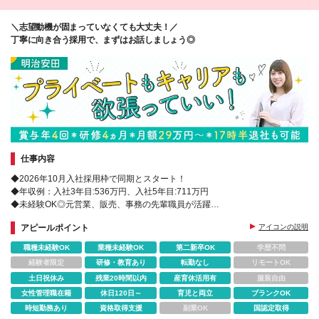
＼志望動機が固まっていなくても大丈夫！／
丁寧に向き合う採用で、まずはお話しましょう◎
仕事内容
◆2026年10月入社採用枠で同期とスタート！
◆年収例：入社3年目:536万円、入社5年目:711万円
◆未経験OK◎元営業、販売、事務の先輩職員が活躍
◆4ヵ月間集合研修あり！研修選任担当がいるから安心♪
アピールポイント
アイコンの説明
職種未経験OK
業種未経験OK
第二新卒OK
学歴不問
経験者限定
研修・教育あり
転勤なし
リモートOK
土日祝休み
残業20時間以内
産育休活用有
服装自由
女性管理職在籍
休日120日～
育児と両立
ブランクOK
時短勤務あり
資格取得支援
副業OK
国認定取得