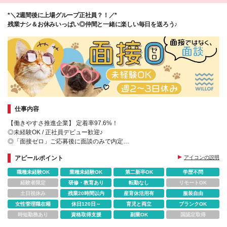
全部貯金して、住居費以外の生活費はインセンティブ
*＼2週間後に上場グループ正社員？！／*
だけで暮らしています」
残業ナシ＆お休みいっぱい◎仲間と一緒に楽しい毎日を送ろう♪
仕事内容
【働きやすさ推進企業】 定着率97.6%！
◎未経験OK / 正社員デビュー歓迎♪
◎「面接ゼロ」ご応募後に面談のみで内定
★週2～3日休み＆残業ほぼ０
アピールポイント
アイコンの説明
★賞与年2回
★産育休取得実績ほぼ100%
職種未経験OK
業種未経験OK
第二新卒OK
学歴不問
★豊富なキャリアパス
経験者限定
研修・教育あり
転勤なし
リモートOK
土日祝休み
残業20時間以内
産育休活用有
服装自由
女性管理職在籍
休日120日～
育児と両立
ブランクOK
時短勤務あり
資格取得支援
副業OK
国認定取得