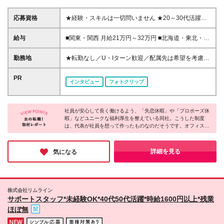
応募資格
★経験・スキルは一切問いません ★20～30代活躍中
＜未経験入社が9割以上！＞ ■学歴不問 志望動機も気
にしません！ 「正社員デビューしたい」「オフィス
給与
■関東・関西 月給21万円～32万円 ■北海道・東北・福
ワークにチャレンジしてみたい」 などどんな動機で
岡 月給18万円～30万円 ■熊本・沖縄 月給17万円～28
もOK。人柄重視の採用です！
万円 ※経験や能力を考慮の上、優遇いたします。 ※イ
勤務地
★転勤なし／U・Iターン歓迎／配属先は希望を考慮
ンセンティブ支給あり（配属先による） ※残業代は全
★東京、大阪、横浜で積極採用中 ★関西エリアでの
額支給します。 ※試用期間（2ヶ月～6ヶ月／給与の
お仕事多数／大阪駅周辺・本町・新大阪など主要駅チ
PR
インタビュー
フォトクリップ
変更なし）。 ※試用期間中は契約社員、期間終了後正
カでアクセス良好 東京・神奈川・千葉・名古屋・大
社員として雇用します。
阪・兵庫・京都・福岡（小倉）・熊本・沖縄・北海
道・東北・関西の各拠点またはプロジェクト先へ配属
社員が安心して長く働けるよう、「失恋休暇」や「プロポーズ休
となります。 《各拠点詳細》 ◆東京都渋谷区渋谷3-
暇」などユニークな福利厚生を整えている同社。こうした制度
10-13 TOKYU REIT渋谷Rビル6F ◆東京都豊島区東池
は、代表が社員を想って作ったものなのだそうです。オフィスは
袋1-21-11 オーク池袋ビル3F ◆東京都渋谷区代々木2-
明るく清潔で、社員同士が気軽に声を掛け合う雰囲気が印象的で
11-17 ラウンドクロス新宿 9F ◆東京都台東区秋葉原
した。未経験者が9割以上という環境だからこそ、「分からない
1-1 秋葉原ビジネスセンター3F ◆神奈川県横浜市神奈
ことは何でも聞ける」文化が根付いているのだと感じました。長
詳細を見る
気になる
く安心して働ける会社を探している方にぴったりです♪
川区鶴屋町2-23-2 TSプラザビル2F ◆大阪府大阪市北
区梅田1-1-3 大阪駅前第3ビル5F ◆大阪府大阪市浪速
区難波中1-10-4 南海野村ビル9F ◆北海道札幌市中央
区北五条西2-5 JRタワーオフィスさっぽろ20F ◆北海
株式会社リムライン
道札幌市中央区大通西3-11北洋ビル2F ◆宮城県仙台
サポートスタッフ*未経験OK*40代50代活躍*時給1600円以上*残業
市青葉区中央3-2-23 野村不動産仙台青葉通ビル 2F ◆
ほぼ無
福岡県福岡市中央区天神2-8-41 福岡朝日会館ビルデ
ィング7F ◆福岡県福岡市博多区博多駅前1-15-20 Nmf