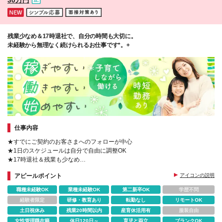
残業少なめ＆17時退社で、自分の時間も大切に。
未経験から無理なく続けられるお仕事です*。+
仕事内容
★すでにご契約のお客さまへのフォローが中心
★1日のスケジュールは自分で自由に調整OK
★17時退社＆残業も少なめ
★3ヶ月の研修＋資格取得支援で未経験も安心
アピールポイント
アイコンの説明
★完全週休2日（土日祝）・年間休日120日以上
職種未経験OK
業種未経験OK
第二新卒OK
学歴不問
経験者限定
研修・教育あり
転勤なし
リモートOK
土日祝休み
残業20時間以内
産育休活用有
服装自由
女性管理職在籍
休日120日～
育児と両立
ブランクOK