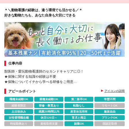
円 【福岡県】日給7399円 ※地域により支給金額は異
なります
＊＼動物看護の経験は、違う環境でも活かせる／＊
好きな動物たちも、あなた自身も大切にできる
仕事内容
獣医師・愛玩動物看護師のセカンドキャリアに◎！
★保険に関する知識や経験は不要
★保険についてイチから学べる研修をご用意
★完全週休2日制（土日祝休み）
アピールポイント
アイコンの説明
★残業ほぼなし・定時退社可
職種未経験OK
業種未経験OK
第二新卒OK
学歴不問
経験者限定
研修・教育あり
転勤なし
リモートOK
土日祝休み
残業20時間以内
産育休活用有
服装自由
女性管理職在籍
休日120日～
育児と両立
ブランクOK
時短勤務あり
資格取得支援
副業OK
国認定取得