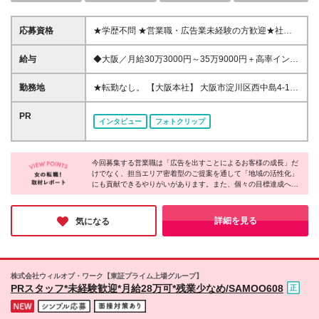
応募資格
★学歴不問 ★営業職・広告業未経験の方歓迎★社会
人未経験・第二新卒の方も歓迎 ★特別な経験やスキ
ル、社会人経験も問いません。 ◎当社のビジネスモ
給与
◆大阪／月給30万3000円～35万9000円＋高率インセ
デルに興味を覚えた方 ◎地域に貢献する仕事をした
ンティブ＋賞与年2回＋諸手当 ◆東京／月給31万
い方 ◎チャレンジ精神がある人 ◎稼ぎたい人 など
3000円～36万9000円＋高率インセンティブ＋賞与年
勤務地
★転勤なし。 【大阪本社】 大阪市淀川区西中島4-1-
は、ぜひご応募ください！ 【営業経験者の方へ】 ◆
2回＋諸手当 ※給与は年齢・経験を考慮して決定しま
1 日清食品大阪本社ビル10F （アクセス） 大阪メト
値引き競争で疲れた方へ／ →当社はニッチなビジネ
す。 ※上記給与には22時間分（4万9500円～5万9300
ロ御堂筋線「西中島南方駅」より徒歩2分 阪急京都線
PR
スモデルを展開しており、競合がほぼいない環境で営
インタビュー
フォトクリップ
円）の固定残業代を含みます。 固定残業代は時間外
「南方駅」より徒歩2分 【東京支社】 東京都千代田区
業できます。そのため競合の動きにわずらわされず、
労働の有無に関わらず支給し、超過分は別途全額支
東神田2-1-11 第一坂本ビル8F （アクセス） ◆都営地
営業提案に集中できます。 ◆地域に貢献する営業を
給。 【年収例】 ◆550万円／28歳・入社4年目（月給
下鉄新宿線「岩本町駅」A4出口より徒歩3分 ◆JR各
したい方へ／ →当社の事業はまさに地域密着、地域
33万円＋インセンティブ＋賞与年2回＋諸手当）
今回募集する営業職は「広告を出すことによるお客様の成長」だ
線「秋葉原駅」昭和通り口より徒歩8分
貢献そのもののビジネスモデルです！
けでなく、担当エリア密着型のご提案を通して「地域の活性化」
◆720万円／35歳・入社8年目（月給41万円＋インセ
にも貢献できるやりがいがあります。また、個々の目標達成へ向
ンティブ＋賞与年2回＋諸手当） 【試用期間中】 ◆大
けて周囲がしっかりサポートする環境が整っており、未経験スタ
阪／月給26万3000円～31万9000円＋インセンティブ
ートの先輩社員も多数活躍中とのこと。お客様のビジネスや地域
＋賞与年2回＋諸手当 ◆東京／月給27万3000円～32
の発展を支えながら、自身も成長できる「ちょっとレアなお仕
詳細を見る
気になる
万9000円＋インセンティブ＋賞与年2回＋諸手当 ※上
事」にチャレンジしたい方にはオススメです♪
記給与には22時間分（4万4300円～5万4100円）の固
定残業代を含みます。 固定残業代は時間外労働の有
無に関わらず支給し、超過分は別途全額支給。 【高
株式会社ウィルオブ・ワーク【東証プライム上場グループ】
率のインセンティブあり】 ◆インセンティブは高率
PRスタッフ*未経験歓迎*月給28万可*残業少なめ/SAMOO608
で、月最大20万円位になることもあります。 ◆営業
のSさんからのメッセージ 「インセンティブは月最大
で20万円くらいになることもあるため、私は固定給は