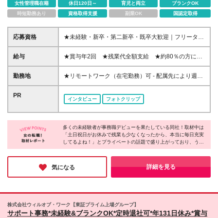
女性管理職在籍
休日120日～
育児と両立
ブランクOK
時短勤務あり
資格取得支援
副業OK
国認定取得
応募資格
★未経験・新卒・第二新卒・既卒大歓迎｜フリーター
の方もOK★ ☆学歴不問 「転職がはじめて」 「無理な
く仕事を続けたい」 「オフィスワークデビューした
給与
★賞与年2回 ★残業代全額支給 ★約80％の方にパ
い」 そんなあなたを応援します！ 人柄重視の採用で
フォーマンス給(*)支給！ 【東京都】月給201,100円～
すので、PC操作がニガテでも大丈夫です♪ ☆こんな方
328,300円（別途賞与年2回） 【神奈川県】月給
勤務地
★リモートワーク（在宅勤務）可 - 配属先により週1
に向いています☆ ＊サポート側で誰かの役に立ちた
200,900円～323,900円（別途賞与年2回） 【千葉
～5日のリモートワークOK ★募集エリア｜北海道、
い ＊パソコンスキルを身につけたい ＊大手企業で安
県】月給192,000円～313,400円（別途賞与年2回）
宮城、千葉、埼玉、東京、神奈川、愛知、京都、大
PR
心して働きたい ＊しっかり評価されながら働きたい
インタビュー
フォトクリップ
【埼玉県】月給193,000円～314,800円（別途賞与年2
阪、兵庫、福岡で採用中 ★駅近くのオフィスで勤務
＊チームワークを大切に動きたい ＊仕事とプライベ
回） 【大阪府】月給193,300円～315,700円（別途賞
可能！お仕事帰りにグルメやショッピングも楽しめま
ートを両立させたい
与年2回） 【兵庫県】月給183,300円～299,900円
す 【勤務可能性のあるエリア】 東京都 ｜23区内が
（別途賞与年2回） 【京都府】月給184,100円～
多くの未経験者が事務職デビューを果たしている同社！取材中は
メイン（恵比寿、渋谷、新宿、港区、品川、東京 な
「土日祝日がお休みで残業も少なくなったから、本当に毎日充実
297,300円（別途賞与年2回） 【愛知県】月給
ど） 神奈川県｜横浜市・川崎市など 埼玉県 ｜さい
してるよね！」とプライベートの話題で盛り上がっており、うら
187,400円～306,300円（別途賞与年2回） 【宮城
たま市・川越市など 千葉県 ｜船橋市・浦安市など
やましくなるほどでした。「プライベートもしっかり楽しみなが
県】月給171,800円～281,400円（別途賞与年2回）
北海道 ｜札幌市がメイン 愛知県 ｜名古屋周辺が
ら働きたい」そんな方にオススメの職場です☆
【福岡県】月給173,400円～281,700円（別途賞与年2
メイン 大阪府 ｜大阪市など 兵庫県 ｜尼崎市・神
詳細を見る
気になる
回） 【北海道】月給176,300円～280,700円（別途賞
戸市など 京都府 ｜京都市など 宮城県 ｜仙台駅周
与年2回） (*)就業先＋当社評価により＋α手当を付与
辺がメイン 福岡県 ｜中央区・博多区がメイン 【大
☆月収UP例 20代／入社3年目・月収20万円→月収
阪府募集エリア】 新大阪エリア 淀屋橋・中之島・京
23.5万円にUP！ 20代／入社5年目・月収20万円→月
橋・OBPエリア 【本社】 東京都千代田区有楽町1-13-
株式会社ウィルオブ・ワーク【東証プライム上場グループ】
収24万円にUP！ ☆研修期間中（3日間／所定労働時
1 第一生命日比谷ファースト 14階 (変更の範囲)上記を
サポート事務*未経験&ブランクOK*定時退社可*年131日休み*賞与
間7時間）は、下記の通り給与を支給します 【東京
除く当社関連勤務地