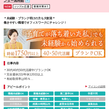
ンター高時給
＊未経験・ブランク明けの方も大歓迎＊
働きやすい職場でオフィスワークにチャレンジ！
仕事内容
＊30代40代50代活躍中/ブランクOK
＊完全週休2日/年休120日以上
＊有給取得率は95％
＊残業ほぼなし
アピールポイント
アイコンの説明
＊AIに代用できないコールセンター業務
職種未経験OK
業種未経験OK
第二新卒OK
学歴不問
経験者限定
研修・教育あり
転勤なし
リモートOK
土日祝休み
残業20時間以内
産育休活用有
服装自由