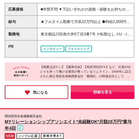
応募資格
■学歴不問 ▼下記いずれかの資格・経験をお持ちの方
・獣医師資格 ・愛玩動物看護師資格 ・看護師経験 ※
ペット保険の査定経験がある方は即戦力として歓迎し
給与
★フルタイム勤務で月収32万円以上 ◆時給2,000円＋
ます！
資格手当＋時間外手当 ※18時以降は時給2,500円 ※経
験・能力を考慮の上当社規定により優遇いたします ※
勤務地
東京都品川区南大井6丁目3番7号 ※転勤なし ※U・Iタ
試用期間3ヵ月あり └その他待遇に変更はありません
ーン歓迎 (変更の範囲)上記を除く当社関連勤務地
└期間中の給与は時給1,800円～ ★役職手当（管理職/
PR
インタビュー
フォトクリップ
月1万5000円～9万円） ★資格手当（獣医師免許所
持/3万円）
【残業ほぼナシ】【服装自由】【有給消化95％】など、社員がゆ
とりを持って働ける環境が整っているリムライン。1946年に設立
された独立系総合保険調査会社「審調社」の関連会社として、景
気に左右されにくい経営基盤が整っているそうです。現在、3種
類のオペレーションスタッフのポジションを募集しており、それ
ぞれ魅力的な仕事内容のため、あなたが興味のある分野があれば
詳細を見る
気になる
ぜひご応募ください！
明治安田生命保険相互会社
MYリレーションシップアソシエイト*未経験OK*月額29万円*賞与
年4回