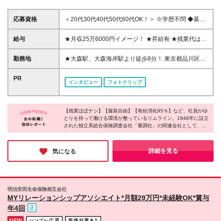
応募資格
＜20代30代40代50代60代OK！＞ ※学歴不問 ◆基本
的なPC操作(Excelやクライアントシステムへの入力
等) ★保険の知識などは一切問いません！ 難しい専門
給与
★月収25万6000円イメージ！ ★昇給有 ★残業代は30
的なジャッジは保険会社が行います。このお仕事をす
分単位で全額支給 ★交通費は全額支給 時給1600円～
る上で必要な知識などは入社後にイチから学んでいけ
（18時以降は時給2000円） ※経験やスキルを考慮し
勤務地
★大森駅、大森海岸駅より徒歩8分！ 東京都品川区南
ばOKです◎ ＼こんな方にピッタリなお仕事です／ ○
て決定します
大井6-3-7 スリージェ南大井ビル
コツコツした確認作業が得意な方 ○基準に沿って判断
PR
する仕事に抵抗が無い方 ○細かい作業でも丁寧に進め
インタビュー
フォトクリップ
られる方
【残業ほぼナシ】【服装自由】【有給消化95％】など、社員がゆ
とりを持って働ける環境が整っているリムライン。1946年に設立
された独立系総合保険調査会社「審調社」の関連会社として、景
気に左右されにくい経営基盤が整っているそうです。現在、3種
類のオペレーションスタッフのポジションを募集しており、それ
ぞれ魅力的な仕事内容のため、あなたが興味のある分野があれば
詳細を見る
気になる
ぜひご応募ください！
明治安田生命保険相互会社
MYリレーションシップアソシエイト*月額29万円*未経験OK*賞与
年4回