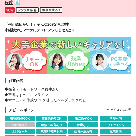
程度
「何か始めたい！」そんな20代が活躍中！
未経験からマーケにチャレンジしませんか♪
仕事内容
◆在宅・リモートワーク案件あり
◆選考はすべてオンライン
◆マニュアル作成やPCを使ったヘルプデスクなど
◆研修でPCの基礎から学べる
アピールポイント
アイコンの説明
◆残業ほぼナシ
◆履歴書・職務経歴書不要
職種未経験OK
業種未経験OK
第二新卒OK
学歴不問
経験者限定
研修・教育あり
転勤なし
リモートOK
土日祝休み
残業20時間以内
産育休活用有
服装自由