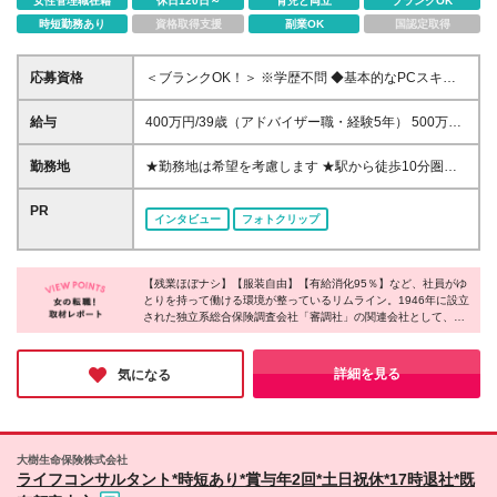
女性管理職在籍
休日120日～
育児と両立
ブランクOK
時短勤務あり
資格取得支援
副業OK
国認定取得
応募資格
＜ブランクOK！＞ ※学歴不問 ◆基本的なPCスキルを
お持ちの方 └タイピングができればOKです！ ～こん
な方に向いています！～ ◎「人と話すことが好き」
給与
400万円/39歳（アドバイザー職・経験5年） 500万
を活かせるお仕事をお探しの方 ◎平日の日中の時間
円/42歳（チーフ職・経験1年） 550万円/51歳（マネ
を有意義に過ごしたい方 ◎ブランクがあっても始め
ージャー職・経験4年） ＜上記は年収例です＞ ＝＝＝
勤務地
★勤務地は希望を考慮します ★駅から徒歩10分圏内
られるお仕事をお探しの方
＝＝＝＝＝＝＝＝＝＝＝＝＝ ＜初年度の想定年収：
■新宿オフィス └東京都新宿区西新宿 ■丸の内オフィ
350万～430万円※週5日勤務＞ ★光が丘センターは
ス └東京都千代田区丸の内2丁目2-3 ■光が丘オフィス
PR
インタビュー
フォトクリップ
380万円～430万円 ◆時給1,750円～2,380円（※18時
└東京都練馬区 ■池袋オフィス └東京都豊島区 (変更の
以降は時給2,250円以上） └光が丘：時給1,900円以上
範囲)上記を除く当社関連勤務地
丸の内：時給2,000円以上（丸の内は18時以降の時
給アップはありません） ※経験・年齢・能力を考慮の
【残業ほぼナシ】【服装自由】【有給消化95％】など、社員がゆ
とりを持って働ける環境が整っているリムライン。1946年に設立
うえ決定いたします ※座学研修中（20日間）は時給
された独立系総合保険調査会社「審調社」の関連会社として、景
1,320円（※丸の内：時給1,500円） ⇒座学研修時間
気に左右されにくい経営基盤が整っているそうです。現在、3種
は日によって異なります。（平日のみ） [1]9:00～
類のオペレーションスタッフのポジションを募集しており、それ
17:00 [2]12:00～21:00 [3]13:00～21:00 ※OJT研修期
ぞれ魅力的な仕事内容のため、あなたが興味のある分野があれば
詳細を見る
気になる
間は下記の給与となります。 新宿・池袋：9:00-
ぜひご応募ください！
18:00/時給1,550円（18時以降/時給1,940円） 光が
丘：9:00-18:00/時給1,700円（18時以降/時給2,130
円） 丸の内：11:00-19:00/時給1,770円（18時以降
大樹生命保険株式会社
のUPはありません） ★入社後は3ヶ月の契約/その後
ライフコンサルタント*時短あり*賞与年2回*土日祝休*17時退社*既
は基本的には1年ごとの契約更新 ★1年ごとの評価制