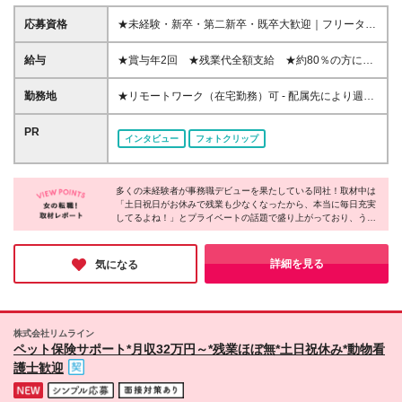
応募資格
★未経験・新卒・第二新卒・既卒大歓迎｜フリーター
の方もOK★ ☆学歴不問 「転職がはじめて」 「無理な
く仕事を続けたい」 「オフィスワークデビューした
給与
★賞与年2回 ★残業代全額支給 ★約80％の方にパ
い」 そんなあなたを応援します！ 人柄重視の採用で
フォーマンス給(*)支給！ 【東京都】月給201,100円～
すので、PC操作がニガテでも大丈夫です♪ ☆こんな方
328,300円（別途賞与年2回） 【神奈川県】月給
勤務地
★リモートワーク（在宅勤務）可 - 配属先により週1
に向いています☆ ＊サポート側で誰かの役に立ちた
200,900円～323,900円（別途賞与年2回） 【千葉
～5日のリモートワークOK ★募集エリア｜北海道、
い ＊パソコンスキルを身につけたい ＊大手企業で安
県】月給192,000円～313,400円（別途賞与年2回）
宮城、千葉、埼玉、東京、神奈川、愛知、京都、大
PR
心して働きたい ＊しっかり評価されながら働きたい
インタビュー
フォトクリップ
【埼玉県】月給193,000円～314,800円（別途賞与年2
阪、兵庫、福岡で採用中 ★駅近くのオフィスで勤務
＊チームワークを大切に動きたい ＊仕事とプライベ
回） 【大阪府】月給193,300円～315,700円（別途賞
可能！お仕事帰りにグルメやショッピングも楽しめま
ートを両立させたい
与年2回） 【兵庫県】月給183,300円～299,900円
す 【勤務可能性のあるエリア】 東京都 ｜23区内が
（別途賞与年2回） 【京都府】月給184,100円～
多くの未経験者が事務職デビューを果たしている同社！取材中は
メイン（恵比寿、渋谷、新宿、港区、品川、東京 な
「土日祝日がお休みで残業も少なくなったから、本当に毎日充実
297,300円（別途賞与年2回） 【愛知県】月給
ど） 神奈川県｜横浜市・川崎市など 埼玉県 ｜さい
してるよね！」とプライベートの話題で盛り上がっており、うら
187,400円～306,300円（別途賞与年2回） 【宮城
たま市・川越市など 千葉県 ｜船橋市・浦安市など
やましくなるほどでした。「プライベートもしっかり楽しみなが
県】月給171,800円～281,400円（別途賞与年2回）
北海道 ｜札幌市がメイン 愛知県 ｜名古屋周辺が
ら働きたい」そんな方にオススメの職場です☆
【福岡県】月給173,400円～281,700円（別途賞与年2
メイン 大阪府 ｜大阪市など 兵庫県 ｜尼崎市・神
詳細を見る
気になる
回） 【北海道】月給176,300円～280,700円（別途賞
戸市など 京都府 ｜京都市など 宮城県 ｜仙台駅周
与年2回） (*)就業先＋当社評価により＋α手当を付与
辺がメイン 福岡県 ｜中央区・博多区がメイン 【大
☆月収UP例 20代／入社3年目・月収20万円→月収
阪府募集エリア】 新大阪エリア 淀屋橋・中之島・京
23.5万円にUP！ 20代／入社5年目・月収20万円→月
橋・OBPエリア 【本社】 東京都千代田区有楽町1-13-
株式会社リムライン
収24万円にUP！ ☆研修期間中（3日間／所定労働時
1 第一生命日比谷ファースト 14階 (変更の範囲)上記を
ペット保険サポート*月収32万円～*残業ほぼ無*土日祝休み*動物看
間7時間）は、下記の通り給与を支給します 【東京
除く当社関連勤務地
護士歓迎
都・神奈川県・埼玉県・千葉県】日給8582円 【愛知
県】日給7980円 【大阪府・兵庫県・京都府】日給
8239円 【北海道】日給7525円 【宮城県】日給7266