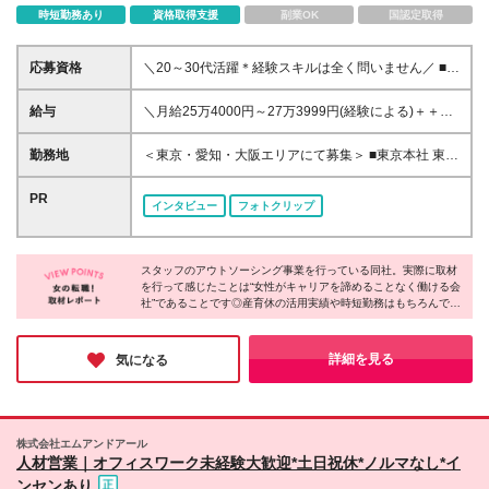
時短勤務あり
資格取得支援
副業OK
国認定取得
応募資格
＼20～30代活躍＊経験スキルは全く問いません／ ■未
経験歓迎 ■学歴不問 ＼過去の採用者事例／ ・キッチ
ン、ホテルホールでの経験者 ・眼鏡販売員 ・携帯販
給与
＼月給25万4000円～27万3999円(経験による)＋＋イ
売員 など 中には、もともと派遣スタッフとして活
ンセンティブ支給／ ※頑張った分、しっかりインセン
躍していた方で、 「コーディネーターの仕事に憧れ
ティブをGET！ ※試用期間3ヶ月あり（条件に変更は
勤務地
＜東京・愛知・大阪エリアにて募集＞ ■東京本社 東京
がある」という理由から、 当社に入社してくれてい
ありません） ※上記金額には固定残業代（月20時間
都渋谷区千駄ヶ谷5-18-20 代々木フォレストビル9階
る事例もあります♪ ＼興味がある方は…／ 希望に応じ
分、30,395円分～）を含みます ※20時間を超過した
■名古屋営業所 愛知県名古屋市中村区名駅南2-11-
PR
て、新しいお取引先を開拓する 営業職のポジション
インタビュー
フォトクリップ
際は別途残業代を支給いたします
44 ＧＳ名駅南ビル2階 ■大阪営業所 大阪府大阪市中
もご案内可能です。 ＼マッチ度が高い人はこんな
央区道修町3-4-11 新芝川ビル5階 500号室 ※入社
人！／ ・何事でもたのしく挑戦できる人 ・キャリア
後は関連会社（株式会社エムアールエス）へ出向の可
を築き上げていきたい人 ・頑張った分、しっかり評
スタッフのアウトソーシング事業を行っている同社。実際に取材
能性がございます ┗東京都渋谷区千駄ヶ谷5-18-20
価されたい人 ・困っている人を助けたいと思える人
を行って感じたことは“女性がキャリアを諦めることなく働ける会
代々木フォレストビル6階 ※変更の範囲：上記を除く
社”であることです◎産育休の活用実績や時短勤務はもちろんです
当社関連勤務地
が、何事も相談しやすい雰囲気。ライフイベントを経ても活躍す
る女性が多く、「キャリアを諦めることなく活躍し続けたい」と
いうお気持ちの方が、安心して働き続けられる環境を整えられて
詳細を見る
気になる
いました。
株式会社エムアンドアール
人材営業｜オフィスワーク未経験大歓迎*土日祝休*ノルマなし*イ
ンセンあり