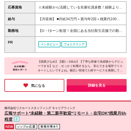
応募資格
☆未経験から活躍している先輩社員多数！経験よりも
意欲や人物重視で選考します！ ◆業種・職種未経験
歓迎 ◆第二新卒も歓迎 ◆学歴不問 ≪こんな方を求め
給与
【月収例】 ■月給34万円＋賞与年2回＋残業代100%
ています≫ ☆喜んでもらうのが好きな方 ☆最新トレ
支給／マネージャーの場合 ■月給28万円＋賞与年2回
ンドや情報発信が好きな方 ☆人と話すのが好きな方
＋残業代100%支給／リーダーの場合 ■月給24万円＋
勤務地
【U・Iターン歓迎！全国にある当社取引店舗での勤
☆販売だけでなく幅広い仕事にチャレンジしたい方
賞与年2回＋残業代100%支給／一般の場合 ☆その他
務】 ★希望勤務地への配属となります ★基本的に担
雑談ベースの気軽な面談を通じて、納得のいく働き方
お祝い金など手当も充実！ ◆月給23万円～月給28万
当店舗（小売店・商業施設）への直行直帰となります
PR
を一緒に見つけていきましょう♪
インタビュー
フォトクリップ
円＋賞与年2回＋残業手当＋各種手当 ☆上記は最下限
駅チカ／人気エリア／ショッピングモール・アウトレ
の給与です！ ※勤務地や年齢、スキルを考慮のうえ、
ット・百貨店／主要駅から徒歩10分圏内の勤務地も！
スタート時の給与を決定します ※2ヶ月の試用期間あ
～勤務地は下記いずれかとなります～ 【北海道・東
り。試用期間中、雇用形態・給与・待遇に変更はあり
【残業少なめ】【週2～3休み】【丁寧な研修で未経験からデビュ
北】 北海道、青森、岩手、宮城、秋田、山形、福島
ーできる】など…せっかく転職するなら、安心できる場所でリス
ません
【関東】 茨城、栃木、群馬、埼玉、千葉、東京、神
タートしたいですよね。幅広い領域で人材サービスを展開してい
奈川 【中部】 富山、石川、福井、新潟、山梨、長
る同社では、充実した休日休暇や残業時間の削減によって働きや
野、岐阜、静岡、愛知 【近畿】 三重、滋賀、京都、
すい環境を作っているのだとか！東証プライム上場企業グループ
大阪、兵庫、奈良、和歌山 【中国】 鳥取、島根、岡
としての安定性も同社の魅力。新たな一歩を踏み出す場所にぴっ
詳細を見る
気になる
たりではないでしょうか。
山、広島、山口、徳島、香川、愛媛、高知 【九州】
福岡、佐賀、長崎、熊本、大分、宮崎、鹿児島 本社
／東京都新宿区新宿3-1-24 京王新宿三丁目ビル3階
支店／札幌、仙台、水戸、高崎、新潟、長野、首都圏
株式会社リクルートスタッフィング キャリアウィンク
（新宿）、静岡、金沢、名古屋、大阪、広島、福岡 ※
広報サポート*未経験・第二新卒歓迎*リモート・在宅OK*残業月6h
初回配属地以外の当社関連勤務地での勤務はありませ
程度
ん