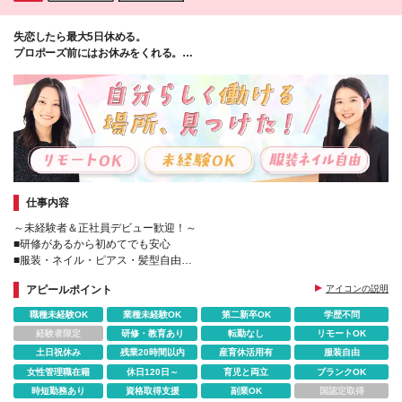
ものであり、将来変更になる場合があります *試用期
間はありません
失恋したら最大5日休める。
プロポーズ前にはお休みをくれる。
そんな「社員想い」の会社なんです。
仕事内容
～未経験者＆正社員デビュー歓迎！～
■研修があるから初めてでも安心
■服装・ネイル・ピアス・髪型自由
■残業ほぼなし＆年休124日
アピールポイント
アイコンの説明
■リモートの相談も可能
職種未経験OK
業種未経験OK
第二新卒OK
学歴不問
経験者限定
研修・教育あり
転勤なし
リモートOK
土日祝休み
残業20時間以内
産育休活用有
服装自由
女性管理職在籍
休日120日～
育児と両立
ブランクOK
時短勤務あり
資格取得支援
副業OK
国認定取得