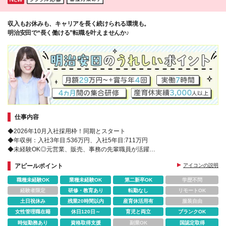
収入もお休みも、キャリアを長く続けられる環境も。
明治安田で“長く働ける”転職を叶えませんか♪
仕事内容
◆2026年10月入社採用枠！同期とスタート
◆年収例：入社3年目:536万円、入社5年目:711万円
◆未経験OK◎元営業、販売、事務の先輩職員が活躍
◆女性管理職も多数活躍！多彩なキャリアパス
アピールポイント
アイコンの説明
職種未経験OK
業種未経験OK
第二新卒OK
学歴不問
経験者限定
研修・教育あり
転勤なし
リモートOK
土日祝休み
残業20時間以内
産育休活用有
服装自由
女性管理職在籍
休日120日～
育児と両立
ブランクOK
時短勤務あり
資格取得支援
副業OK
国認定取得