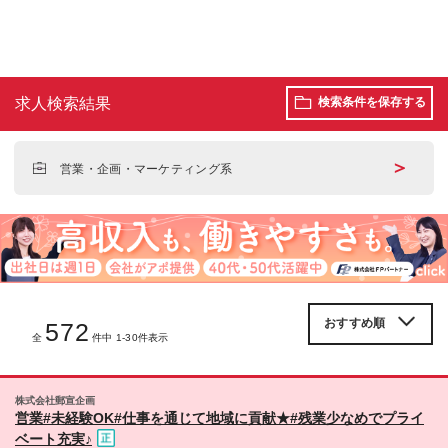
求人検索結果
検索条件を保存する
＞
営業・企画・マーケティング系
572
全
件中 1-30件表示
株式会社郵宣企画
営業#未経験OK#仕事を通じて地域に貢献★#残業少なめでプライ
ベート充実♪