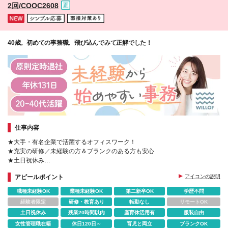
2回/COOC2608
都・神奈川県・埼玉県・千葉県】日給8582円 【愛知
県】日給7980円 【大阪府・兵庫県・京都府】日給
8239円 【北海道】日給7525円 【宮城県】日給7266
円 【福岡県】日給7399円 ※地域により支給金額は異
なります
40歳。初めての事務職、飛び込んでみて正解でした！
仕事内容
★大手・有名企業で活躍するオフィスワーク！
★充実の研修／未経験の方＆ブランクのある方も安心
★土日祝休み
★原則定時退社！
アピールポイント
アイコンの説明
★有給休暇取得率80％以上
★定着率95％
職種未経験OK
業種未経験OK
第二新卒OK
学歴不問
経験者限定
研修・教育あり
転勤なし
リモートOK
土日祝休み
残業20時間以内
産育休活用有
服装自由
女性管理職在籍
休日120日～
育児と両立
ブランクOK