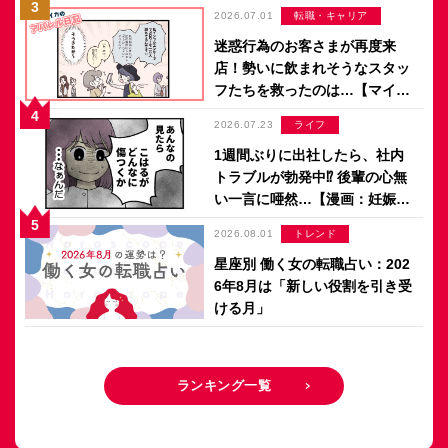
アパレル日記 by ぼのこ】
2026.07.01
転職・キャリア
迷惑行為のお客さまが再度来
店！勢いに飲まれそうなスタッ
フたちを救ったのは…【マイカ
のアパレル日記 by ぼのこ】
2026.07.23
ライフ
1週間ぶりに出社したら、社内
トラブルが勃発中⁉ 後輩の心無
い一言に唖然…【漫画：妊娠し
ないのは、誰のせい？】
2026.08.01
トレンド
星座別 働く女の転職占い：202
6年8月は「新しい役割を引き受
ける月」
ランキング一覧