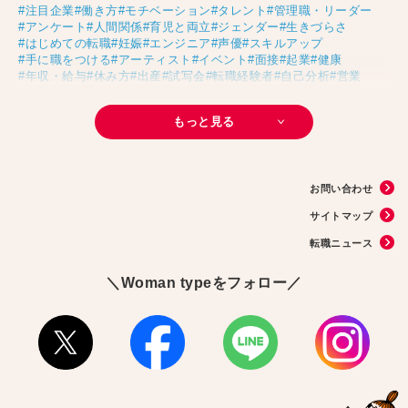
#注目企業
#働き方
#モチベーション
#タレント
#管理職・リーダー
#アンケート
#人間関係
#育児と両立
#ジェンダー
#生きづらさ
#はじめての転職
#妊娠
#エンジニア
#声優
#スキルアップ
#手に職をつける
#アーティスト
#イベント
#面接
#起業
#健康
#年収・給与
#休み方
#出産
#試写会
#転職経験者
#自己分析
#営業
#転職ニュース
#未経験
#結婚
#芸人
#リスキリング
#アスリート
#子育て
#30代の転職
#Meets！
#チームビルディング
#お金
もっと見る
#リモートワーク
#パラレルキャリア
#D＆I
#大木亜希子
#Ms.Engineer
#生産性アップ
#恋愛
#不妊治療
#人事
#アナウンサー
#AI
#やまざきひとみ
#スタートアップ
#まんきつ
#事務
#地方移住
#40代の転職
#書類選考
#政治
#インサイドセールス
#占い
#副業
お問い合わせ
#フリーランス
#サイン本
#横浜市交通局
#資格
#英語
#タスク管理
#国際女性デー
#メルカリ
#読書
#源氏物語
#販売
#落語家
#熱中症
サイトマップ
#中野円佳
#生理
転職ニュース
＼Woman typeをフォロー／