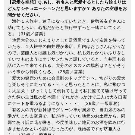
【恋愛を空想】Q.もし、有名人と恋愛するとしたら始まりは
どんなシチュエーションだと思いますか？ あなたの空想をお
聞かせください。
「海外１人旅中、迷子になっていたとき、伊勢谷友介さんに
助けてもらい、心配だからと旅行中ずっと一緒にいてくれ
る」（31歳／営業）
「地元大分のこじんまりとした居酒屋で１人で友達を待って
いたら、１人旅中の向井理が来店。店内はおじさんばかりな
ので、芸能人とは誰も気づかない。私も気付かないふりをし
ていつものようにオジサンたちと話していると、向井理も会
話に入って来てくれる。大分のオススメの場所は？とかそう
いう事から仲良くなる」（28歳／営業）
「愛犬の健康のために会員制のドッグランへ。怖がりの愛犬
も楽しそうに走ってる・・・と思ったところに、私に飛びつ
く大型犬！ びっくりして倒れてしまう私に慌てて駆け寄って
きた飼い主は嵐の松本潤！ それがきっかけで二人は犬を口実
にデートを重ねるようになり・・・」（26歳／一般事務）
「有名人の方が新幹線でグリーン車が満席で、自由席の私の
隣がたまたま空席で、私が持っていた地元のお土産から、同
郷であり話に花が咲き、今度美味しい地元のお酒を飲みに行
きませんかという話になったのが、既婚者ですが堺雅人さ