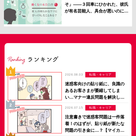
そ」――３回車にひかれた、彼氏
が有名芸能人、具合が悪いのにデ
ィズニーランド
2026.08.03
転職・キャリア
迷惑客向けの貼り紙に、良識の
あるお客さまが萎縮してしま
い…マナー違反問題を解決した
のは意外なアイデア？【マイカ
2026.07.15
転職・キャリア
のアパレル日記 by ぼのこ】
注意書きで迷惑客問題は一件落
着！のはずが、貼り紙が新たな
問題の引き金に…？【マイカの