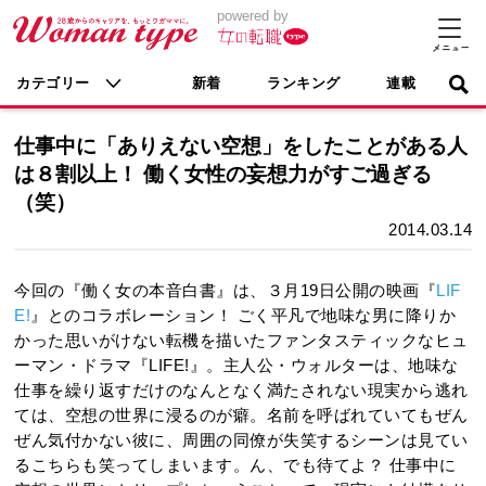
powered by
カテゴリー
新着
ランキング
連載
仕事中に「ありえない空想」をしたことがある人
は８割以上！ 働く女性の妄想力がすご過ぎる
（笑）
2014.03.14
今回の『働く女の本音白書』は、３月19日公開の映画『
LIF
E!
』とのコラボレーション！ ごく平凡で地味な男に降りか
かった思いがけない転機を描いたファンタスティックなヒュ
ーマン・ドラマ『LIFE!』。主人公・ウォルターは、地味な
仕事を繰り返すだけのなんとなく満たされない現実から逃れ
ては、空想の世界に浸るのが癖。名前を呼ばれていてもぜん
ぜん気付かない彼に、周囲の同僚が失笑するシーンは見てい
るこちらも笑ってしまいます。ん、でも待てよ？ 仕事中に