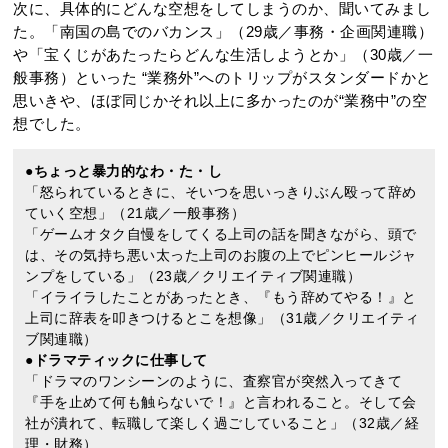
次に、具体的にどんな空想をしてしまうのか、聞いてみまし
た。「南国の島でのバカンス」（29歳／事務・企画関連職）
や「宝くじがあたったらどんな生活しようとか」（30歳／一
般事務）といった “業務外”へのトリップがスタンダードかと
思いきや、ほぼ同じかそれ以上に多かったのが“業務中”の空
想でした。
●ちょっと暴力的なわ・た・し
「怒られているときに、そいつを思いっきりぶん殴って辞め
ていく空想」（21歳／一般事務）
「ゲームオタク自慢をしてくる上司の話を聞きながら、頭で
は、その気持ち悪い太った上司のお腹の上でピンヒールジャ
ンプをしている」（23歳／クリエイティブ関連職）
「イライラしたことがあったとき、『もう辞めてやる！』と
上司に辞表を叩きつけるとこを想像」（31歳／クリエイティ
ブ関連職）
●ドラマティックに仕事して
「ドラマのワンシーンのように、査察官が突然入ってきて
『手を止めて何も触らないで！』と言われること。そして会
社が潰れて、転職して楽しく過ごしていること」（32歳／経
理・財務）