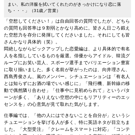
まい、私の洋服を拭いてくれたのがきっかけになり恋に落
ち・・・」（31歳／営業）
「空想してください！」は自由回答の質問でしたが、どちら
の質問も回答率は９割弱とかなり高めに。皆さん日ごろ鍛え
た空想力を存分に発揮してくださいました。それにしても皆
さんかなり具体的（笑）。
悶絶しながらピックアップした恋愛編は、より具体的で有名
人を名指ししているものを厳選。俳優からアイドル、韓流グ
ループにお笑い芸人、スポーツ選手までバリエーション豊富
に取り揃いました。多く名前が挙がったのは、向井理さん、
西島秀俊さん、嵐のメンバー。シチュエーションは「有名人
とは知らずにお酒の場でいい感じに」「飛行機、新幹線の移
動で偶然隣り合わせ」「仕事中に見初められて」というパタ
ーンが多く、「ありえない空想の中にもリアリティーのエッ
センスを」の心意気が見て取れた気がします。
仕事編では、「他の人にはできないことを自分が」というシ
チュエーションを挙げる人が多く、特に英語ネタが目立ちま
した。「大型受注」「クレームをスマートに対応」「コンテ