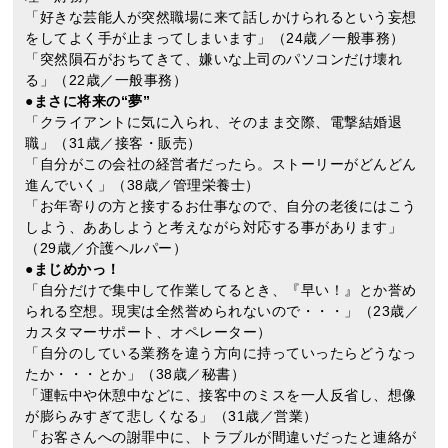
「好きな芸能人が突然職場に来て話しかけられるという妄想
をしてよく手が止まってしまいます」（24歳／一般事務）
「突然隕石がおちてきて、嫌いな上司のパソコンだけ壊れ
る」（22歳／一般事務）
●まさに将来の“夢”
「クライアントに気に入られ、そのまま交際、電撃結婚退
職」（31歳／接客・販売）
「自分がこの会社の経営者だったら。ストーリーがどんどん
進んでいく」（38歳／管理栄養士）
「お年寄りの方と接するお仕事なので、自分の老後にはこう
しよう、ああしようと考えながら対応する事があります」
（29歳／介護ヘルパー）
●まじめかっ！
「自分だけで集中して作業してるとき、『早い！』とか誉め
られる空想。現実は全然誉められないので・・・」（23歳／
カスタマーサポート、オペレーター）
「自分のしている業務を違う方向に持っていったらどうなっ
たか・・・とか」（38歳／秘書）
「運転中や休憩中などに、接客中のミスを一人反省し、想像
が膨らみすぎて悲しくなる」（31歳／営業）
「お客さんへの謝罪中に、トラブルが間違いだったと連絡が