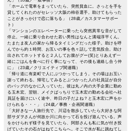
ん」（33歳／一般事務）
「ホームで電車をまっていたら、突然貧血に。さっとを手を
貸してくれたのがセレッソ大阪の柿谷選手。助けてもらった
ことがきっかけで恋に落ちる」（28歳／カスタマーサポー
ト）
「マンションのエレベーターに乗ったら突然異常な音がして
停止。一緒に乗り合わせた若い男性はなんと溝端淳平くん。
たまたま友人の家から帰るタイミングだった様子。助けを呼
んでから約１時間、お互いの事を色々話して意気投合。助け
出されてホットすると２人してお腹がグー(笑)とりあえず一
緒にごはんを食べに行く事になって、その後も連絡し合う仲
に」（23歳／クリエイティブ関連職）
「帰り道に有楽町で人にぶつかってしまう。その場はお互い
謝って終わる。帰宅してみるとぶつかった人の社員証が自分
のバッグのなかに入っていた。彼は丸ノ内の大手企業に勤め
る玉木宏。翌朝、メイクばっちりで玉木宏の勤める会社へ社
員証を届けにいく途中、昨日の子だよね？と玉木宏に声をか
けられる・・・」（24歳／事務・企画関連職）
「大好きな一人旅行先で、川辺を散歩していたら大好きな阿
部サダヲさんが何故か川に向かって石を投げ遊んでいる。声
をかけられず様子を見ていたら、阿部さんも私に気が付き投
げていたその石がはねてこちらへ。そこで水が私に跳ねてし