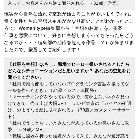
入って、お客さんから逆に謝罪される」（31歳／営業）
現実から自然な流れで空想が始まることが多いようですね。
働く女性たちの空想スキルがかなり高いことがわかったとこ
ろで、Woman type編集部から「空想のお題」をご提案！
仕事と恋愛について、好きに空想しまくってもらったらどう
なるのか・・・編集部の期待を超える作品（？）が集まりま
したので、厳選してご紹介します！
【仕事を空想】Q.もし、職場でヒーロー扱いされるとしたら
どんなシチュエーションだと思いますか？ あなたの空想をお
聞かせください。
「社内で誰も使用していないプログラミング言語を扱ってツ
ールを作ったとき」（24歳／システム開発）
「マーケティングをやっているので、何か面白いネタを見つ
けてきて、売り上げ大幅UP！ テレビ東京の「ガイヤの夜明
け」のような番組に取材される」（39歳／カスタマーサポー
ト）
「社内でうっとおしいとみんなが思っているお偉いさんに攻
撃」（24歳／MR）
「職場に凶器を持った強盗が入ってきて、みんなが逃げ惑う