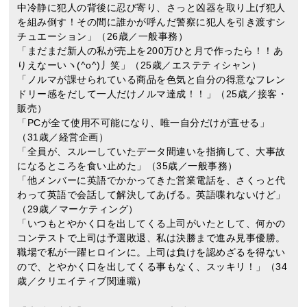
中冷静に犯人の背後に忍び寄り、さっと凶器を取り上げ犯人
を組み倒す！その間に誰かが呼んだ警察に犯人を引き渡すシ
チュエーション」（26歳／一般事務）
「まだまだ新人の私が売上を200万ひと月で作ったら！！あ
りえなーいヽ(^o^)丿笑」（25歳／エステティシャン）
「ノルマが課せられている商品を色気と自分の得意なフレン
ドリー感をだして一人だけノルマ達成！！」（25歳／接客・
販売）
「PCが全て使用不可能になり、唯一自分だけが直せる」
（31歳／経営企画）
「全員が、スルーしていたデータ間違いを指摘して、大事故
になるところを食い止めた」（35歳／一般事務）
「他メンバーに英語でかかってきた営業電話を、さくっと代
わって英語で会話して解決してあげる。英語喋れないけど」
（29歳／マーケティング）
「いつもとやかく口を出してくる上司がいたとして、何かの
コンテストで上司は予選敗退、私は決勝まで進み見事優勝。
職場で私が一躍ヒロインに。上司は負けを認めざるを得ない
ので、とやかく口を出してくる事もなく、スッキリ！」（34
歳／クリエイティブ関連職）